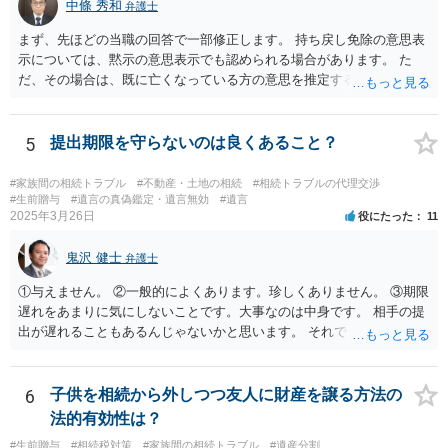
中條 秀和
弁護士
まず、先ほどの当職の回答で一部修正します。 持ち戻し免除の意思表
示については、黙示の意思表示でも認められる場合があります。 た
だ、その場合は、既に亡くなっている方の意思を推定することになり
ますので、なかなか立証のハードルは高いと思われます。それゆえ、
持ち戻し免除の意思表示は書面で明確にしておいていただくべきとい
う結論は変わりません。 誤解を与えるような回答でした。失礼しまし
5
提出期限を守らないのは良くあること？
た。 文言については、「〇〇に対する生前贈与による特別受益の持ち
戻しをすべて免除する」というのがオーソドックスなものですが、ご
#家族間の相続トラブル
#不動産・土地の相続
#相続トラブルの代理交渉
心配ならば、弁護士のところに行って、特別受益となりそうな贈与に
#生前贈与
#遺言の真偽鑑定・遺言無効
#遺言
2025年3月26日
役にたった
11
ついて説明した上で、適切な文言についてご相談してみてはいかがで
しょうか。
鬼沢 健士
弁護士
①与えません。 ②一般的によくあります。珍しくありません。 ③期限
遅れをあまりに気にしないことです。大事なのは中身です。 相手の提
出が遅れることもあるんじゃないかと思います。 それでもあなた有利
にはなりません。
6
子供を相続から外しつつ友人に財産を譲る方法の
法的有効性は？
#生前贈与
#相続税対策
#家族間の相続トラブル
#遺産分割