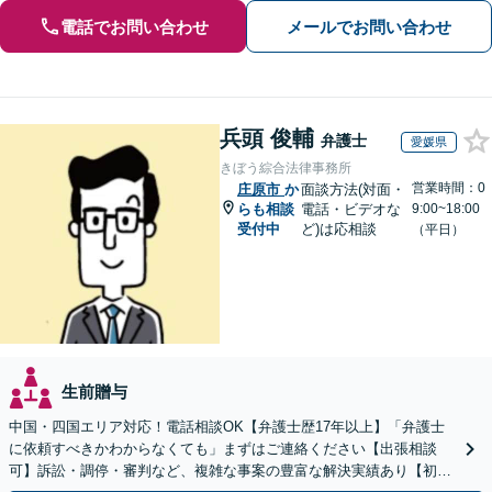
電話でお問い合わせ
メールでお問い合わせ
兵頭 俊輔
弁護士
愛媛県
きぼう綜合法律事務所
営業時間：0
庄原市
か
面談方法(対面・
らも相談
電話・ビデオな
9:00~18:00
受付中
ど)は応相談
（平日）
生前贈与
中国・四国エリア対応！電話相談OK【弁護士歴17年以上】「弁護士
に依頼すべきかわからなくても」まずはご連絡ください【出張相談
可】訴訟・調停・審判など、複雑な事案の豊富な解決実績あり【初回