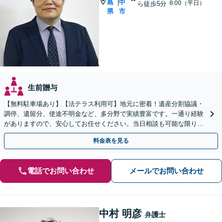
島
中
|
8:00（平日）
ら徒歩5分
県
市
生前贈与
【無料駐車場あり】【法テラス利用可】地元に密着！遺産分割協議・
調停、遺留分、使途不明金など、多分野で実績豊富です。一通り経験
がありますので、安心してお任せください。当日相談も可能な限り対
応します。悩まずお早めにご相談ください【出張相談対応】
料金表を見る
電話でお問い合わせ
メールでお問い合わせ
中村 明彦
弁護士