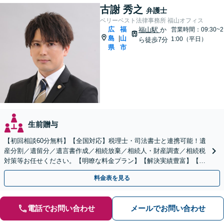
古謝 秀之
弁護士
ベリーベスト法律事務所 福山オフィス
広
福
福山駅
か
営業時間：09:30~2
島
山
|
1:00（平日）
ら徒歩7分
県
市
生前贈与
【初回相談60分無料】【全国対応】税理士・司法書士と連携可能！遺
産分割／遺留分／遺言書作成／相続放棄／相続人・財産調査／相続税
対策等お任せください。【明瞭な料金プラン】【解決実績豊富】【電
話相談可】
料金表を見る
電話でお問い合わせ
メールでお問い合わせ