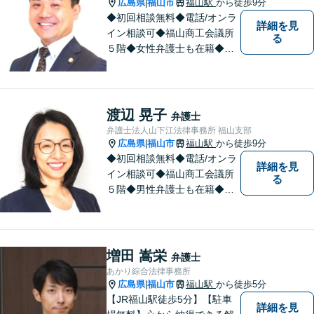
広島県
福山市
福山駅
から徒歩9分
|
します。
◆初回相談無料◆電話/オンラ
詳細を見
イン相談可◆福山商工会議所
る
５階◆女性弁護士も在籍◆刑
事事件、交通事故事件、離
婚・不貞慰謝料請求事件、相
続、借金事件など 。話しにく
いことも安心してご相談くだ
渡辺 晃子
弁護士
さい。あなたの気持ちに寄り
弁護士法人山下江法律事務所 福山支部
添い、丁寧にお応えします。
広島県
福山市
福山駅
から徒歩9分
|
◆初回相談無料◆電話/オンラ
詳細を見
イン相談可◆福山商工会議所
る
５階◆男性弁護士も在籍◆離
婚、相続・遺言、交通事故、
企業法務、債務整理、その他
一般民事事件、刑事事件な
ど。話しにくいことも安心し
増田 嵩栄
弁護士
てご相談ください。あなたの
あかり綜合法律事務所
気持ちに寄り添い、丁寧にお
広島県
福山市
福山駅
から徒歩5分
|
応えします。
【JR福山駅徒歩5分】【駐車
詳細を見