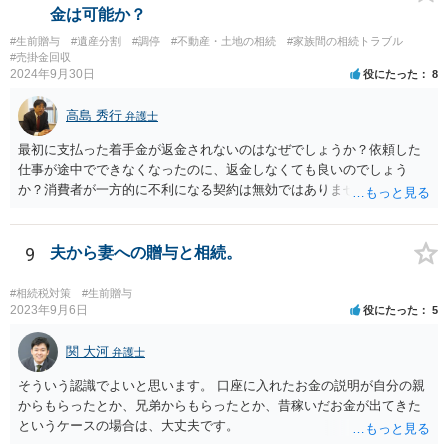
金は可能か？
#生前贈与
#遺産分割
#調停
#不動産・土地の相続
#家族間の相続トラブル
#売掛金回収
2024年9月30日
役にたった
8
高島 秀行
弁護士
最初に支払った着手金が返金されないのはなぜでしょうか？依頼した
仕事が途中でできなくなったのに、返金しなくても良いのでしょう
か？消費者が一方的に不利になる契約は無効ではありませんか？
着手金は、前の弁護士が倒れるまでにやった仕事に応じて清算する義
務があると思います。 倒れた弁護士が所属する弁護士会に相談さ
れた方がよいと思います。 倒れた弁護士は脳梗塞で倒れたようで
9
夫から妻への贈与と相続。
すが、 判断能力があり、復代理を倒れた弁護士の判断で復代理を
選任したのか 即ち、復代理人の選任は有効なのかという問題もあ
#相続税対策
#生前贈与
ると思います。
2023年9月6日
役にたった
5
関 大河
弁護士
そういう認識でよいと思います。 口座に入れたお金の説明が自分の親
からもらったとか、兄弟からもらったとか、昔稼いだお金が出てきた
というケースの場合は、大丈夫です。