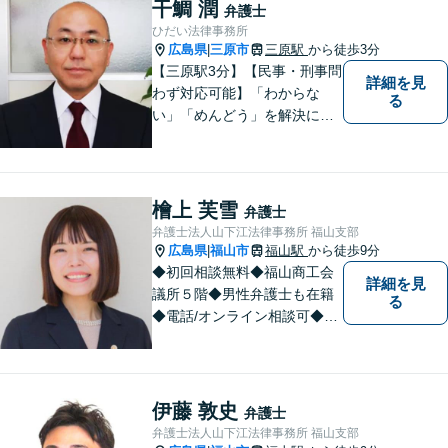
干鯛 潤
弁護士
るよう職員一同頑張っていま
ひだい法律事務所
す。 お気軽にお問い合わせく
広島県
三原市
三原駅
から徒歩3分
|
ださい。
【三原駅3分】【民事・刑事問
詳細を見
わず対応可能】「わからな
る
い」「めんどう」を解決に導
くために丁寧にわかりやすく
説明します。誰もが思う「平
常なくらし」のための弁護活
動がモットー。身近な頼れる
檜上 芙雪
弁護士
弁護士として依頼者さまにし
弁護士法人山下江法律事務所 福山支部
っかりと寄り添います。
広島県
福山市
福山駅
から徒歩9分
|
◆初回相談無料◆福山商工会
詳細を見
議所５階◆男性弁護士も在籍
る
◆電話/オンライン相談可◆離
婚・不貞慰謝料請求、刑事弁
護、相続・遺言、労働問題、
消費者問題、企業法務など 。
話しにくいことも安心してご
伊藤 敦史
弁護士
相談ください。あなたの気持
弁護士法人山下江法律事務所 福山支部
ちに寄り添い、丁寧にお応え