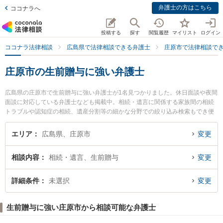
弁護士の方はこちら
ココナラへ
投稿する
探す
閲覧履歴
マイリスト
ログイン
ココナラ法律相談
広島県で法律相談できる弁護士
庄原市で法律相談で
庄原市の生前贈与に強い弁護士
広島県の庄原市で生前贈与に強い弁護士が1名見つかりました。休日面談や夜間
面談に対応している弁護士なども掲載中。相続・遺言に関係する家族間の相続
トラブルや認知症の相続、遺産分割等の細かな分野での絞り込み検索もでき便
利です。特に三浦益隆法律事務所の三浦 益隆弁護士のプロフィール情報や弁護
士費用、強みなどが注目されています。『庄原市で土日や夜間に発生した生前
エリア
広島県、庄原市
変更
贈与のトラブルを今すぐに弁護士に相談したい』『生前贈与のトラブル解決の
実績豊富な近くの弁護士を検索したい』『初回相談無料で生前贈与を法律相談
相談内容
相続・遺言、生前贈与
変更
できる庄原市内の弁護士に相談予約したい』などでお困りの相談者さんにおす
すめです。
詳細条件
未選択
変更
生前贈与に強い庄原市から相談可能な弁護士