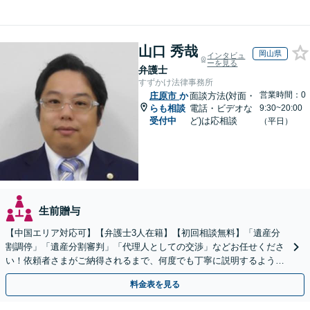
山口 秀哉
岡山県
インタビュ
ーを見る
弁護士
すずかけ法律事務所
営業時間：0
庄原市
か
面談方法(対面・
らも相談
電話・ビデオな
9:30~20:00
受付中
ど)は応相談
（平日）
生前贈与
【中国エリア対応可】【弁護士3人在籍】【初回相談無料】「遺産分
割調停」「遺産分割審判」「代理人としての交渉」などお任せくださ
い！依頼者さまがご納得されるまで、何度でも丁寧に説明するよう心
掛けています【土日祝／夜間対応可】【当日／電話相談可】
料金表を見る