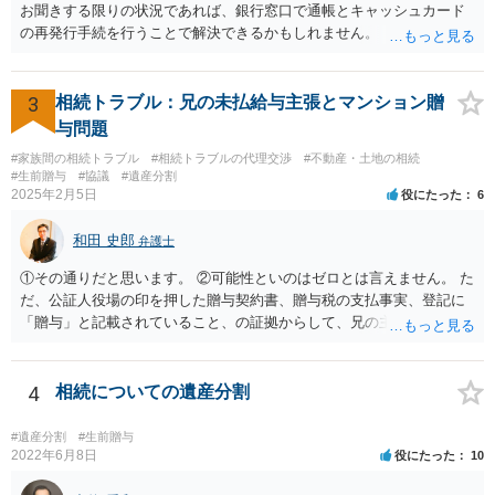
お聞きする限りの状況であれば、銀行窓口で通帳とキャッシュカード
の再発行手続を行うことで解決できるかもしれません。
3
相続トラブル：兄の未払給与主張とマンション贈
与問題
#家族間の相続トラブル
#相続トラブルの代理交渉
#不動産・土地の相続
#生前贈与
#協議
#遺産分割
2025年2月5日
役にたった
6
和田 史郎
弁護士
①その通りだと思います。 ②可能性といのはゼロとは言えません。 た
だ、公証人役場の印を押した贈与契約書、贈与税の支払事実、登記に
「贈与」と記載されていること、の証拠からして、兄の主張は通らな
いようには思います。 ③④その通りだと思います。 話し合いで折り合
わなければ、遺産分割調停を申し立てて進めるのがベターのような気
がしますね。
4
相続についての遺産分割
#遺産分割
#生前贈与
2022年6月8日
役にたった
10