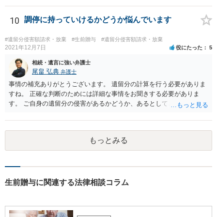
10
調停に持っていけるかどうか悩んでいます
#遺留分侵害額請求・放棄
#生前贈与
#遺留分侵害額請求・放棄
2021年12月7日
役にたった
5
相続・遺言に強い弁護士
尾畠 弘典
弁護士
事情の補充ありがとうございます。 遺留分の計算を行う必要がありま
すね。 正確な判断のためには詳細な事情をお聞きする必要がありま
す。 ご自身の遺留分の侵害があるかどうか、あるとしてどの程度の金
額となるかを正確に把握されたいのであれば、一度お近くの弁護士に
相談されるのが良いと思います。
もっとみる
生前贈与に関連する法律相談コラム