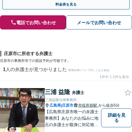
相談無料】初回面談のみで解決できるケースもあります
料金表を見る
電話でお問い合わせ
メールでお問い合わせ
庄原市に所在する弁護士
庄原市の事務所等での面談予約が可能です。
1
人の弁護士が見つかりました
(検索結果について詳しくは
こちら
)
1件中 1-1件を表示
三浦 益隆
弁護士
三浦益隆法律事務所
広島県
庄原市
市役所前駅
から徒歩5分
|
【広島県庄原市唯一の弁護士
詳細を見
事務所】あなたのお悩みに地
る
元の弁護士が親身に対応致し
ます。