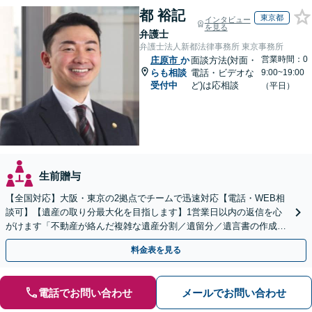
都 裕記
東京都
インタビュー
を見る
弁護士
弁護士法人新都法律事務所 東京事務所
営業時間：0
庄原市
か
面談方法(対面・
らも相談
電話・ビデオな
9:00~19:00
受付中
ど)は応相談
（平日）
生前贈与
【全国対応】大阪・東京の2拠点でチームで迅速対応【電話・WEB相
談可】【遺産の取り分最大化を目指します】1営業日以内の返信を心
がけます「不動産が絡んだ複雑な遺産分割／遺留分／遺言書の作成・
執行／事業承継など、お任せください」【休日相談あり】
料金表を見る
電話でお問い合わせ
メールでお問い合わせ