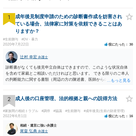
1
成年後見制度申請のための診断書作成を妨害され
ている場合、法律家に対策を依頼できることはあ
りますか？
#生前贈与
#DV・暴力
2020年7月22日
役にたった
30
辻村 幸宏
弁護士
診断書がなくても後見申立自体はできますので、このような状況自体
を含めて家裁とご相談いただければと思います。 できる限りのご本人
の判断能力に関する書類（周辺の方の陳述書、医師からの聴取書等）
を整え、家裁の鑑定を経る前提で鑑定費用の予納金を用意し、申立て
をしていただければそこから先は進むのではないかと存じます。 ま
た、Aさんの意向を酌みすぎるあまりに後見申立ができない状況にして
2
成人後の口座管理、法的根拠と親への説得方法
いる施設の問題もありますので、当該地域の地域包括支援センターに
ご相談されるのもひとつの方法です。
#家族間の相続トラブル
#調停
#協議
#生前贈与
#成年後見(生前の財産管理)
2022年6月1日
役にたった
16
相続・遺言に強い弁護士
尾畠 弘典
弁護士