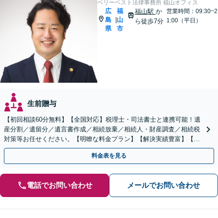
ベリーベスト法律事務所 福山オフィス
広
福
福山駅
か
営業時間：09:30~2
島
山
|
1:00（平日）
ら徒歩7分
県
市
生前贈与
【初回相談60分無料】【全国対応】税理士・司法書士と連携可能！遺
産分割／遺留分／遺言書作成／相続放棄／相続人・財産調査／相続税
対策等お任せください。【明瞭な料金プラン】【解決実績豊富】【電
話相談可】
料金表を見る
電話でお問い合わせ
メールでお問い合わせ