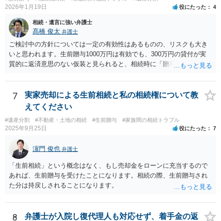
2026年1月19日
役にたった
4
相続・遺言に強い弁護士
髙橋 俊太
弁護士
ご検討中の方針については一定の有効性はあるものの、リスクも大き
いと思われます。生前贈与1000万円は有効でも、300万円の貸付が実
質的に返済意思のない仮装と見られると、相続時に「贈与」と評価さ
れ、子から遺留分侵害額請求を受ける可能性があります。 その他の方
法として考えられるものとしては、 ①信託（家族信託・目的信託） 財
産を信託口に移し、受託者（信頼できる友人や専門職）に管理させ、
7
実家売却による生前相続と私の相続権について教
・生存中はあなたの生活費・介護費に優先充当 ・残余を友人や慈善団
えてください
体へ と使途を厳格に指定。相続ではなく信託帰属になるため、子の関
#遺産分割
#不動産・土地の相続
#生前贈与
#家族間の相続トラブル
与を大きく排除できます。 ②遺言＋生命保険の組合せ 生活資金は手元
2025年9月25日
役にたった
7
に残し、余剰資金で受取人を友人・団体にした保険を活用。保険金は
相続財産とは別枠で、遺留分対策にも有効と思われます。 ③負担付死
濵門 俊也
弁護士
因贈与 「介護・見守り等を条件に、死亡時に財産を渡す」契約。条件
不履行なら無効にでき、老後の安心を担保できます。 ④ 寄附予約＋解
「生前相続」という概念はなく、もし売却金をローンに充当するので
除条件 慈善団体への寄附を予約しつつ、資金不足時は解除できる条項
あれば、生前贈与を受けたことになります。相続の際、生前贈与され
を設定。 などがあり得るかと思われます。
た分は持戻しされることになります。
8
弁護士が入院し復代理人も対応せず、着手金の返