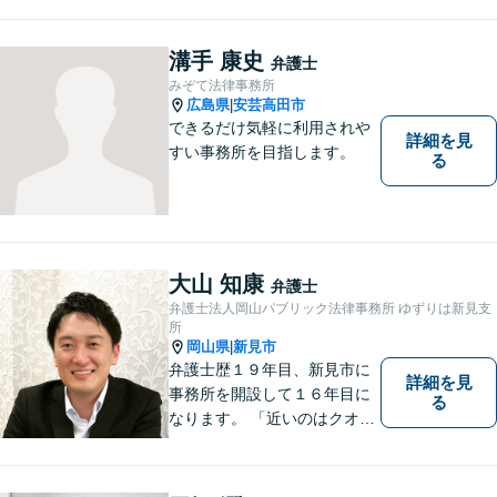
溝手 康史
弁護士
みぞて法律事務所
広島県
安芸高田市
|
できるだけ気軽に利用されや
詳細を見
すい事務所を目指します。
る
大山 知康
弁護士
弁護士法人岡山パブリック法律事務所 ゆずりは新見支
所
岡山県
新見市
|
弁護士歴１９年目、新見市に
詳細を見
事務所を開設して１６年目に
る
なります。 「近いのはクオリ
ティ」をモットーに、地元の
皆さまに距離的にも精神的に
も「近い」法律事務所となれ