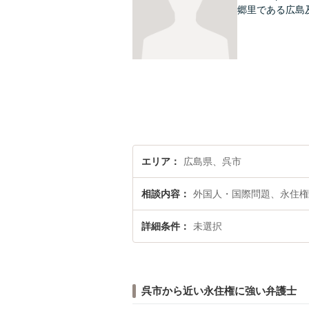
郷里である広島
エリア
広島県、呉市
相談内容
外国人・国際問題、永住権
詳細条件
未選択
呉市から近い永住権に強い弁護士