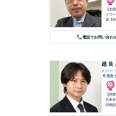
【全国
トワー
底【休
電話でお問い合わ
趙 良
東京CITY
呉市
【関東
代表弁
回相談