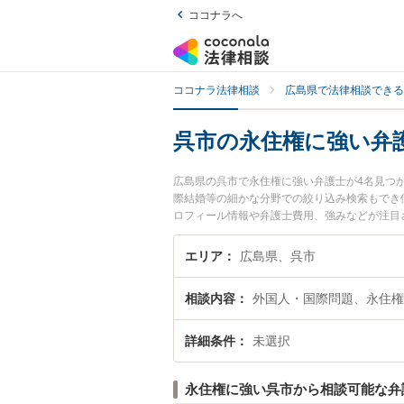
ココナラへ
ココナラ法律相談
広島県で法律相談できる
呉市の永住権に強い弁
広島県の呉市で永住権に強い弁護士が4名見つ
際結婚等の細かな分野での絞り込み検索もでき
ロフィール情報や弁護士費用、強みなどが注目
富な近くの弁護士を検索したい』『初回相談無
エリア
広島県、呉市
相談内容
外国人・国際問題、永住権
詳細条件
未選択
永住権に強い呉市から相談可能な弁