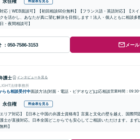
永住権
料金表を見る
対応｜WEB面談可】【初回相談60分無料】【フランス語・英語対応】【ス
クを活かし、あなたが真に望む解決を目指します！法人・個人ともに相談多
日・夜間相談可】
せ
メール
弁護士
インタビューを見る
 LIGHT法律事務所
からも相談受付中
面談方法(対面・電話・ビデオなど)は応相談
営業時間：09:30
永住権
料金表を見る
エリア対応】【日本と中国の弁護士資格有】言葉と文化の壁を越え、国際問
護士が直接対応。日本全国どこからでも安心してご相談いただけます。まず
無料】