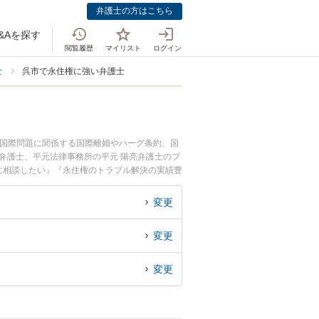
弁護士の方はこちら
&Aを探す
閲覧履歴
マイリスト
ログイン
士
呉市で永住権に強い弁護士
・国際問題に関係する国際離婚やハーグ条約、国
弁護士、平元法律事務所の平元 陽亮弁護士のプ
に相談したい』『永住権のトラブル解決の実績豊
談者さんにおすすめです。
変更
変更
変更