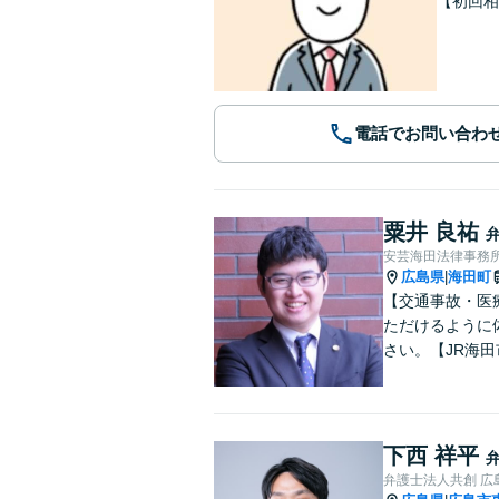
【初回相
電話でお問い合わ
粟井 良祐
安芸海田法律事務
広島県
海田町
|
【交通事故・医
ただけるように
さい。【JR海田
下西 祥平
弁護士法人共創 広