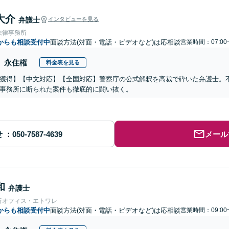
大介
弁護士
インタビューを見る
法律事務所
からも相談受付中
面談方法(対面・電話・ビデオなど)は応相談
営業時間：07:00
永住権
料金表を見る
獲得】【中文対応】【全国対応】警察庁の公式解釈を高裁で砕いた弁護士。
事務所に断られた案件も徹底的に闘い抜く。
せ
メール
和
弁護士
所オフィス・エトワレ
からも相談受付中
面談方法(対面・電話・ビデオなど)は応相談
営業時間：09:00