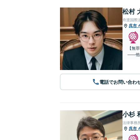
松村 
舟渡国際
呉市
【無罪
——他
電話でお問い合わ
小杉 
法律事務
呉市