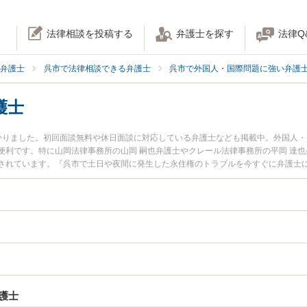
法律相談を投稿する
弁護士を探す
法律Q
弁護士
呉市で法律相談できる弁護士
呉市で外国人・国際問題に強い弁護
護士
かりました。初回面談無料や休日面談に対応している弁護士なども掲載中。外国人
便利です。特に山岡法律事務所の山岡 嗣也弁護士やクレール法律事務所の平岡 達也
されています。『呉市で土日や夜間に発生した永住権のトラブルを今すぐに弁護士
料で永住権を法律相談できる呉市内の弁護士に相談予約したい』などでお困りの相
護士