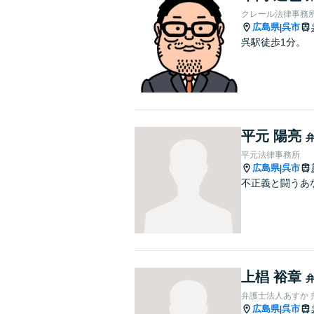
クレール法律事務
広島県
呉市
|
呉駅徒歩1分。
平元 陽亮
平元法律事務所
広島県
呉市
|
不正義と闘うあ
上椙 裕章
弁護士法人あすか 
広島県
呉市
|