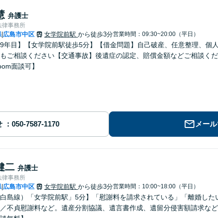
慧
弁護士
法律事務所
県
広島市中区
女学院前駅
から徒歩3分
営業時間：09:30~20:00（平日）
|
9年目】【女学院前駅徒歩5分】【借金問題】自己破産、任意整理、個
もご相談ください【交通事故】後遺症の認定、賠償金額などご相談くだ
oom面談可】
せ
メール
健二
弁護士
法律事務所
県
広島市中区
女学院前駅
から徒歩3分
営業時間：10:00~18:00（平日）
|
白島線）「女学院前駅」5分】「慰謝料を請求されている」「離婚した
／不貞慰謝料など。遺産分割協議、遺言書作成、遺留分侵害額請求など