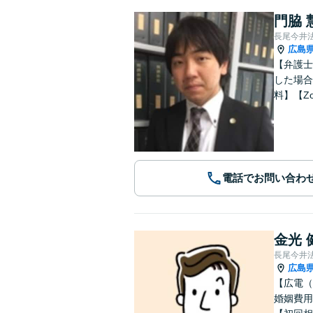
門脇 
長尾今井
広島
【弁護士
した場合
料】【Z
電話でお問い合わ
金光 
長尾今井
広島
【広電（
婚姻費用