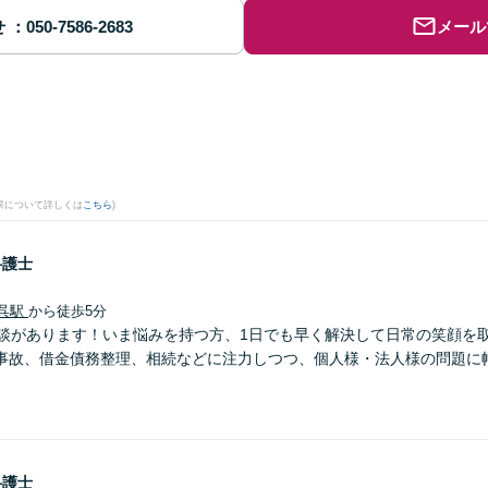
せ
メール
果について詳しくは
こちら
)
弁護士
呉駅
から徒歩5分
相談があります！いま悩みを持つ方、1日でも早く解決して日常の笑顔を
事故、借金債務整理、相続などに注力しつつ、個人様・法人様の問題に
弁護士