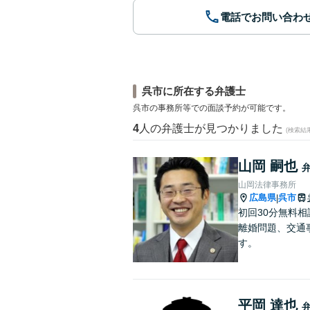
電話でお問い合わ
呉市に所在する弁護士
呉市の事務所等での面談予約が可能です。
4
人の弁護士が見つかりました
(検索結
山岡 嗣也
山岡法律事務所
広島県
呉市
|
初回30分無料
離婚問題、交通
す。
平岡 達也