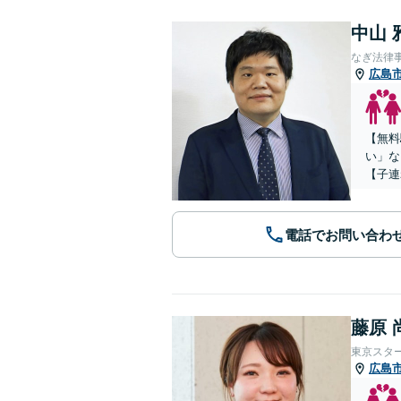
中山 
なぎ法律
広島
【無料
い」な
【子連
電話でお問い合わ
藤原 
東京スタ
広島