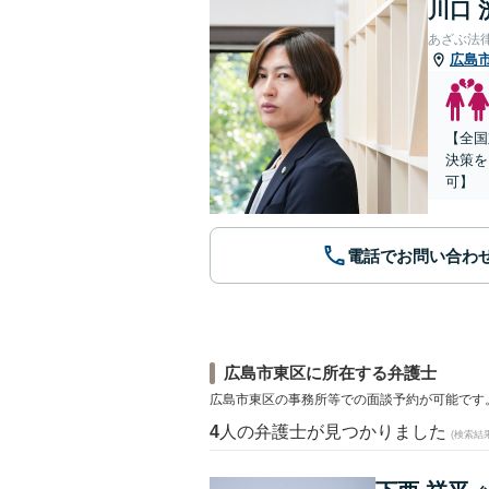
川口 
あざぶ法
広島
【全国
決策を
可】
電話でお問い合わ
広島市東区に所在する弁護士
広島市東区の事務所等での面談予約が可能です
4
人の弁護士が見つかりました
(検索結