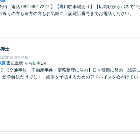
東区
約 電話 082-962-7227 】【専用駐車場あり】【広島駅からバスで1
お近くの方も遠方の方もお気軽に上記電話番号までお電話ください。
弁護士
島駅前法律事務所
東区
広島駅
から徒歩1分
分】【交通事故・不動産事件・債務整理に注力】日々研鑽に努め、誠実
。紛争解決だけでなく、紛争を予防するためのアドバイスを心がけてい