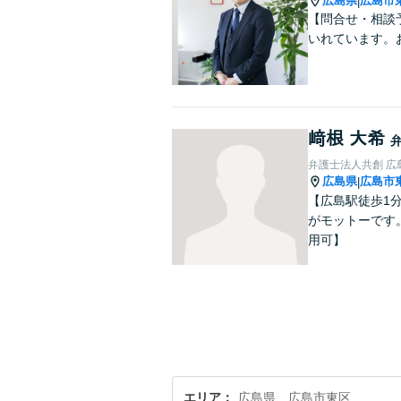
広島県
広島市
|
【問合せ・相談予
いれています。
﨑根 大希
弁護士法人共創 広
広島県
広島市
|
【広島駅徒歩1
がモットーです
用可】
エリア
広島県、広島市東区