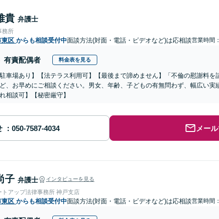
雅貴
弁護士
事務所
市東区
からも相談受付中
面談方法(対面・電話・ビデオなど)は応相談
営業時間：1
有責配偶者
料金表を見る
駐車場あり】【法テラス利用可】【最後まで諦めません】「不倫の慰謝料を
ど、お早めにご相談ください。男女、年齢、子どもの有無問わず、幅広い実
れ相談可】【秘密厳守】
せ
メール
尚子
弁護士
インタビューを見る
ートアップ法律事務所 神戸支店
市東区
からも相談受付中
面談方法(対面・電話・ビデオなど)は応相談
営業時間：0