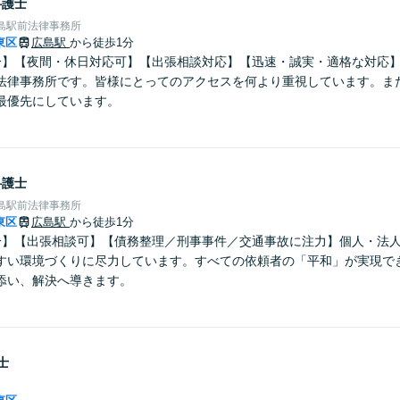
弁護士
島駅前法律事務所
東区
広島駅
から徒歩1分
分】【夜間・休日対応可】【出張相談対応】【迅速・誠実・適格な対応
法律事務所です。皆様にとってのアクセスを何より重視しています。ま
最優先にしています。
弁護士
島駅前法律事務所
東区
広島駅
から徒歩1分
分】【出張相談可】【債務整理／刑事事件／交通事故に注力】個人・法
すい環境づくりに尽力しています。すべての依頼者の「平和」が実現で
添い、解決へ導きます。
士