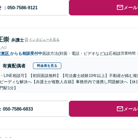
せ
メール
正崇
弁護士
インタビューを見る
AO
市東区
からも相談受付中
面談方法(対面・電話・ビデオなど)は応相談
営業時間：0
有責配偶者
料金表を見る
・LINE相談可】【初回面談無料】【司法書士経験10年以上】不動産が絡む
ピーディな解決へ【弁護士が複数人在籍】事務所内で連携し問題解決へ【休
門駅1分】
メール