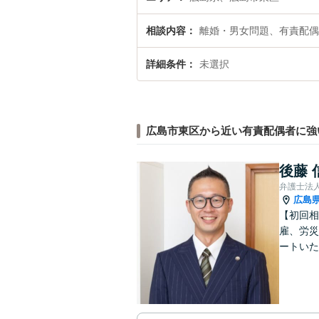
相談内容
離婚・男女問題、有責配偶
詳細条件
未選択
広島市東区から近い有責配偶者に強
後藤 
弁護士法
広島
【初回相
雇、労災
ートいた