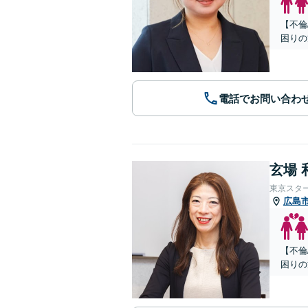
【不倫
困りの
電話でお問い合わ
玄場 
東京スタ
広島
【不倫
困りの