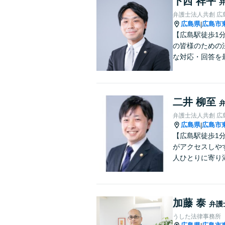
下西 祥平
弁護士法人共創 広
広島県
広島市
|
【広島駅徒歩1
の皆様のための
な対応・回答を
二井 柳至
弁護士法人共創 広
広島県
広島市
|
【広島駅徒歩1
がアクセスしや
人ひとりに寄り
加藤 泰
弁護
うした法律事務所