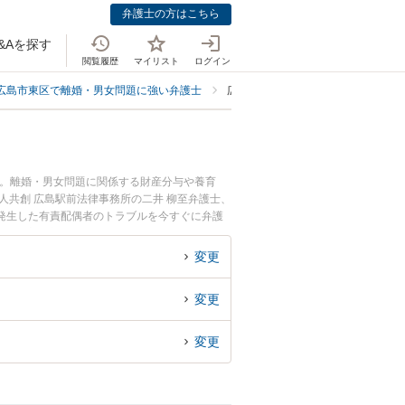
弁護士の方はこちら
&Aを探す
閲覧履歴
マイリスト
ログイン
広島市東区で離婚・男女問題に強い弁護士
広島市東区で有責配偶者に強い弁護
中。離婚・男女問題に関係する財産分与や養育
人共創 広島駅前法律事務所の二井 柳至弁護士、
発生した有責配偶者のトラブルを今すぐに弁護
できる広島市東区内の弁護士に相談予約したい』
変更
変更
変更