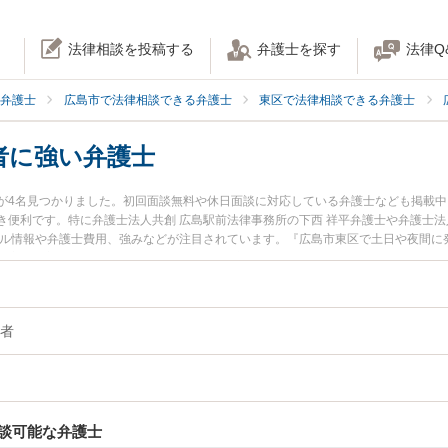
法律相談を投稿する
弁護士を探す
法律Q
弁護士
広島市で法律相談できる弁護士
東区で法律相談できる弁護士
者に強い弁護士
が4名見つかりました。初回面談無料や休日面談に対応している弁護士なども掲載
便利です。特に弁護士法人共創 広島駅前法律事務所の下西 祥平弁護士や弁護士法
ール情報や弁護士費用、強みなどが注目されています。『広島市東区で土日や夜間に
の実績豊富な近くの弁護士を検索したい』『初回相談無料で有責配偶者を法律相談
者
談可能な弁護士