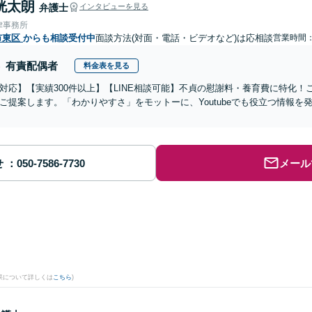
洸太朗
弁護士
インタビューを見る
律事務所
市東区
からも相談受付中
面談方法(対面・電話・ビデオなど)は応相談
営業時間：0
有責配偶者
料金表を見る
対応】【実績300件以上】【LINE相談可能】不貞の慰謝料・養育費に特化
ご提案します。「わかりやすさ」をモットーに、Youtubeでも役立つ情報
せ
メール
。
果について詳しくは
こちら
)