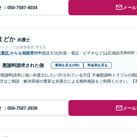
せ
メール
まどか
弁護士
ートアップ法律事務所 堺支店
市東区
からも相談受付中
面談方法(対面・電話・ビデオなど)は応相談
営業時間：0
慰謝料請求された側
事例を見る(4件)
料金表を見る
/慰謝料請求に強い弁護士(したい方/されている方)】不倫慰謝料トラブルの相
方はご相談・解決実績の豊富な弁護士による無料相談をご利用ください。【
せ
メール