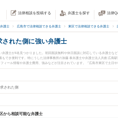
法律相談を投稿する
弁護士を探す
法律Q
弁護士
広島市で法律相談できる弁護士
東区で法律相談できる弁護士
求された側に強い弁護士
い弁護士が4名見つかりました。初回面談無料や休日面談に対応している弁護士な
索もでき便利です。特にうした法律事務所の加藤 泰弁護士や弁護士法人共創 広島駅
プロフィール情報や弁護士費用、強みなどが注目されています。『広島市東区で土日
された側のトラブル解決の実績豊富な近くの弁護士を検索したい』『初回相談無料
の相談者さんにおすすめです。
求された側
区から相談可能な弁護士