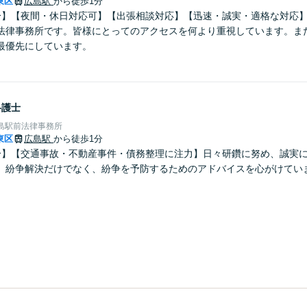
東区
広島駅
から徒歩1分
分】【夜間・休日対応可】【出張相談対応】【迅速・誠実・適格な対応
法律事務所です。皆様にとってのアクセスを何より重視しています。ま
最優先にしています。
弁護士
島駅前法律事務所
東区
広島駅
から徒歩1分
分】【交通事故・不動産事件・債務整理に注力】日々研鑽に努め、誠実
。紛争解決だけでなく、紛争を予防するためのアドバイスを心がけてい