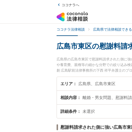
ココナラへ
ココナラ法律相談
広島県で法律相談できる
広島市東区の慰謝料請
広島県の広島市東区で慰謝料請求された側に強
や養育費、親権等の細かな分野での絞り込み検
創 広島駅前法律事務所の下西 祥平弁護士の
を今すぐに弁護士に相談したい』『慰謝料請求
区内の弁護士に相談予約したい』などでお困り
エリア
広島県、広島市東区
相談内容
離婚・男女問題、慰謝料請
詳細条件
未選択
慰謝料請求された側に強い広島市東