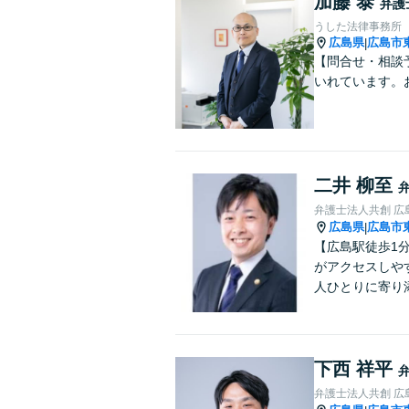
加藤 泰
弁護
うした法律事務所
広島県
広島市
|
【問合せ・相談予
いれています。
二井 柳至
弁護士法人共創 広
広島県
広島市
|
【広島駅徒歩1
がアクセスしや
人ひとりに寄り
下西 祥平
弁護士法人共創 広