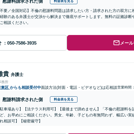
慰謝料請求された側
料金表を見る
不要／全国対応】不倫の慰謝料問題は請求したい方・請求された方の双方に
経験のある弁護士が交渉から解決まで徹底サポートします。無料の証拠診断
ご相談ください。
せ
メール
雅貴
弁護士
事務所
市東区
からも相談受付中
面談方法(対面・電話・ビデオなど)は応相談
営業時間
慰謝料請求された側
料金表を見る
駐車場あり】【法テラス利用可】【最後まで諦めません】「不倫の慰謝料を
ど、お早めにご相談ください。男女、年齢、子どもの有無問わず、幅広い実
れ相談可】【秘密厳守】