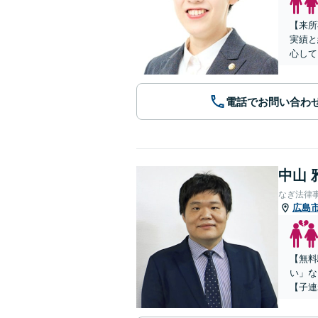
【来所
実績と
心して
電話でお問い合わ
中山 
なぎ法律
広島
【無料
い」な
【子連