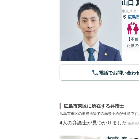
山口 
東京スタ
広島
【不倫
た側の
電話でお問い合わ
広島市東区に所在する弁護士
広島市東区の事務所等での面談予約が可能です
4
人の弁護士が見つかりました
(検索結