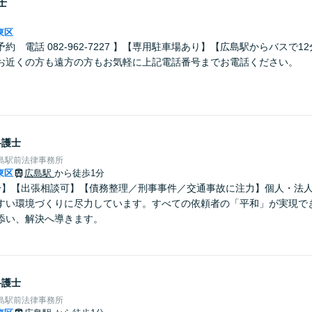
士
東区
約 電話 082-962-7227 】【専用駐車場あり】【広島駅からバスで1
お近くの方も遠方の方もお気軽に上記電話番号までお電話ください。
弁護士
島駅前法律事務所
東区
広島駅
から徒歩1分
分】【出張相談可】【債務整理／刑事事件／交通事故に注力】個人・法
すい環境づくりに尽力しています。すべての依頼者の「平和」が実現で
添い、解決へ導きます。
弁護士
島駅前法律事務所