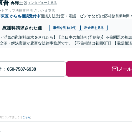
真吾
弁護士
インタビューを見る
ートアップ法律事務所 さいたま支店
市東区
からも相談受付中
面談方法(対面・電話・ビデオなど)は応相談
営業時間：0
慰謝料請求された側
事例を見る(4件)
料金表を見る
・浮気の慰謝料請求をされたら】【当日中の相談可(予約制)】不倫問題の相談
交渉・解決実績が豊富な法律事務所です。【不倫相談は初回0円】【電話相談
せ
メール
。
果について詳しくは
こちら
)