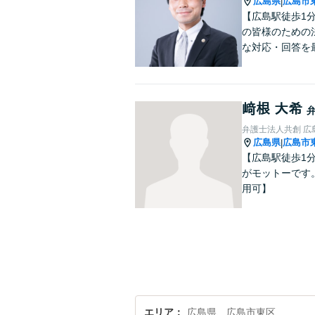
広島県
広島市
|
【広島駅徒歩1
の皆様のための
な対応・回答を
﨑根 大希
弁護士法人共創 広
広島県
広島市
|
【広島駅徒歩1
がモットーです
用可】
エリア
広島県、広島市東区