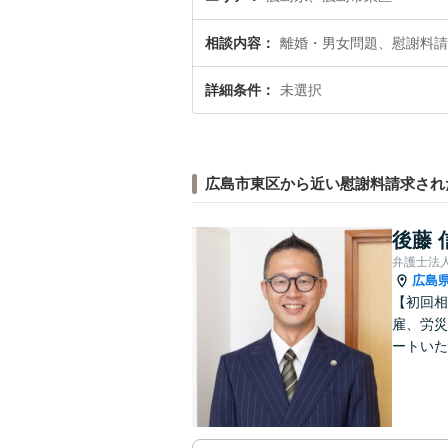
相談内容
離婚・男女問題、慰謝料請
詳細条件
未選択
広島市東区から近い慰謝料請求され
後藤 
弁護士法
広島
【初回相
雇、労災
ートいた