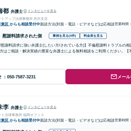
海都
弁護士
インタビューを見る
ートアップ法律事務所 所沢支店
市東区
からも相談受付中
面談方法(対面・電話・ビデオなど)は応相談
営業時間：0
慰謝料請求された側
事例を見る(4件)
料金表を見る
/慰謝料請求に強い弁護士(したい方/されている方)】不倫慰謝料トラブルの相
方はご相談・解決実績の豊富な弁護士による無料相談をご利用ください。【
せ
メール
朱李
弁護士
インタビューを見る
ート法律事務所 福岡オフィス
市東区
からも相談受付中
面談方法(対面・電話・ビデオなど)は応相談
営業時間：0