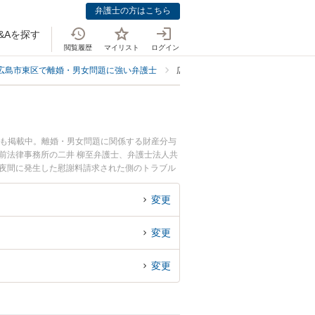
弁護士の方はこちら
&Aを探す
閲覧履歴
マイリスト
ログイン
広島市東区で離婚・男女問題に強い弁護士
広島市東区で慰謝料請求された側に
ども掲載中。離婚・男女問題に関係する財産分与
前法律事務所の二井 柳至弁護士、弁護士法人共
や夜間に発生した慰謝料請求された側のトラブル
で慰謝料請求された側を法律相談できる広島市東
変更
変更
変更