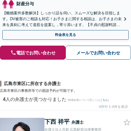
財産分与
【離婚案件多数解決】しっかり話を伺い、スムーズな解決を目指しま
す。DV被害のご相談も対応！お子さまに関する相談は、お子さまの未
来を真剣に考えて道筋を提案し，寄り添います。【不貞の慰謝料請
求】相手の動きを予測しながら最善の解決を模索します。
料金表を見る
電話でお問い合わせ
メールでお問い合わせ
広島市東区に所在する弁護士
広島市東区の事務所等での面談予約が可能です。
4
人の弁護士が見つかりました
(検索結果について詳しくは
こちら
)
4件中 1-4件を表示
下西 祥平
弁護士
弁護士法人共創 広島駅前法律事務所