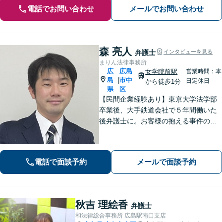
電話でお問い合わせ
メールでお問い合わせ
森 亮人
弁護士
インタビューを見る
まりん法律事務所
広
広島
女学院前駅
営業時間：本
島
市中
|
日定休日
から徒歩1分
県
区
【民間企業経験あり】東京大学法学部
卒業後、大手鉄道会社で５年間働いた
後弁護士に。お客様の抱える事件の本
質を短時間で理解し、私から話を引き
出すのが得意です。逆に私からは、法
律用語を多用しない分かり易い説明を
電話で面談予約
メールで面談予約
心がけています。女学院前電停から徒
歩１分。
秋吉 理絵香
弁護士
和法律総合事務所 広島駅南口支店