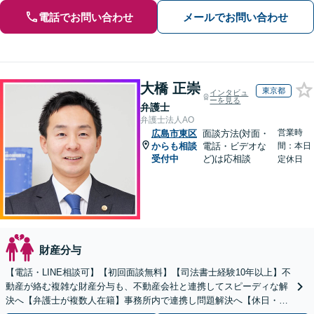
電話でお問い合わせ
メールでお問い合わせ
大橋 正崇
東京都
インタビュ
ーを見る
弁護士
弁護士法人AO
営業時
広島市東区
面談方法(対面・
からも相談
電話・ビデオな
間：本日
受付中
ど)は応相談
定休日
財産分与
【電話・LINE相談可】【初回面談無料】【司法書士経験10年以上】不
動産が絡む複雑な財産分与も、不動産会社と連携してスピーディな解
決へ【弁護士が複数人在籍】事務所内で連携し問題解決へ【休日・夜