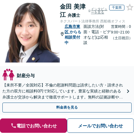
金田 美津
千葉県
インタビュ
ーを見る
江
弁護士
ネクスパート法律事務所 西船橋オフィス
広島市東
面談方法(対
営業時間：0
区
からも
面・電話・ビデ
9:00~21:00
相談受付
オなど)は応相
（土日祝日）
中
談
財産分与
【来所不要／全国対応】不倫の慰謝料問題は請求したい方・請求され
た方の双方に相談料0円で対応しています。豊富な実績と経験のある
弁護士が交渉から解決まで徹底サポートします。無料の証拠診断や着
手金の返還保証もありますので安心してご相談ください。
料金表を見る
電話でお問い合わせ
メールでお問い合わせ