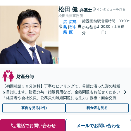
松田 健
弁護士
インタビューを見る
松田法律事務所
縮景園前駅
営業時間：09:00~
広
広島
20:00（土日祝
島
市中
から徒歩4
|
県
区
日）
分
財産分与
【初回相談３０分無料】丁寧なヒアリングで、希望に沿った形の離婚
を目指します。財産分与・婚姻費用など、金銭問題もお任せください
「経営者や会社役員、公務員の離婚問題にも注力」親権・面会交流な
ど、お子さま関連のご相談も
事例を見る(1件)
料金表を見る
電話でお問い合わせ
メールでお問い合わせ