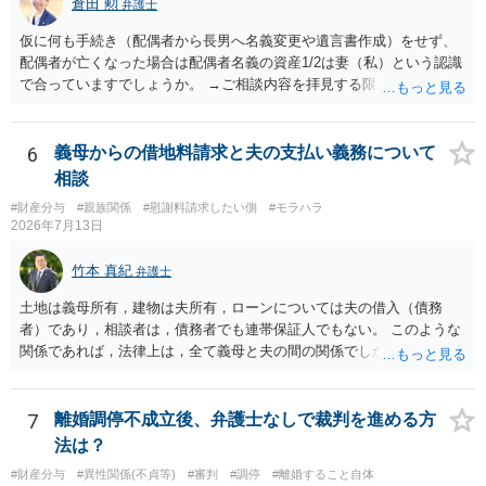
倉田 勲
弁護士
仮に何も手続き（配偶者から長男へ名義変更や遺言書作成）をせず、
配偶者が亡くなった場合は配偶者名義の資産1/2は妻（私）という認識
で合っていますでしょうか。 →ご相談内容を拝見する限りでは、その
認識で合ってはいます。 なお、逆に１/２しか権利がないため、自宅を
完全に所有する場合は、他の相続人に対して自宅の評価額の１/２の代
償金の支払いが必要になります。
6
義母からの借地料請求と夫の支払い義務について
相談
#財産分与
#親族関係
#慰謝料請求したい側
#モラハラ
2026年7月13日
竹本 真紀
弁護士
土地は義母所有，建物は夫所有，ローンについては夫の借入（債務
者）であり，相談者は，債務者でも連帯保証人でもない。 このような
関係であれば，法律上は，全て義母と夫の間の関係でしかありませ
ん。 夫と義母の間で，建物建築目的での使用貸借契約（無償で使用さ
せる）がされていたのでしょうかね。 いずれにしても，使用貸借では
なくて賃貸借にするというのであれば，夫と義母の関係でしかありま
7
離婚調停不成立後、弁護士なしで裁判を進める方
せん。 これが法律上の話です。 「夫にこうなったのはお前のせいなん
法は？
だからお前が払えよ！と怒鳴られました。」 こうなった経緯は不明で
#財産分与
#異性関係(不貞等)
#審判
#調停
#離婚すること自体
すが，法律上は，夫と義母の間の話ですから，二人で賃料等の合意を