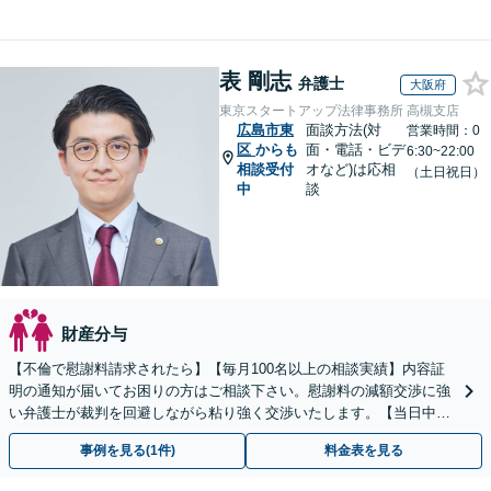
表 剛志
弁護士
大阪府
東京スタートアップ法律事務所 高槻支店
広島市東
面談方法(対
営業時間：0
区
からも
面・電話・ビデ
6:30~22:00
相談受付
オなど)は応相
（土日祝日）
中
談
財産分与
【不倫で慰謝料請求されたら】【毎月100名以上の相談実績】内容証
明の通知が届いてお困りの方はご相談下さい。慰謝料の減額交渉に強
い弁護士が裁判を回避しながら粘り強く交渉いたします。【当日中の
相談可(予約制)】【全国対応】
事例を見る(1件)
料金表を見る