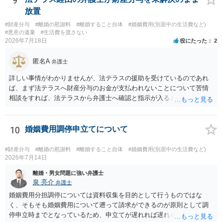
9
放置
#財産分与
#離婚の慰謝料
#離婚すること自体
#婚姻費用(別居中の生活費など)
#悪意の遺棄
#生活費を渡さない
2026年7月18日
役にたった
2
匿名A
弁護士
詳しい事情がわかりませんが、法テラスの援助を受けているのであれ
ば、まず法テラスへ財産分与のお金が支払われないことについて苦情
相談をすれば、法テラスから弁護士へ確認と指示が入ると思います。
その上で、所属する弁護士会の市民窓口へ連絡することも考えられま
す。
10
婚姻費用調停申立てについて
#財産分与
#離婚の慰謝料
#離婚すること自体
#婚姻費用(別居中の生活費など)
2026年7月14日
離婚・男女問題に強い弁護士
泉 亮介
弁護士
婚姻費用分担調停については資料収集を目的として行うものではな
く、そもそも婚姻費用について遡って請求ができるのが原則として調
停申立時までとなっているため、申立てが遅れれば遅れるほど、遡れ