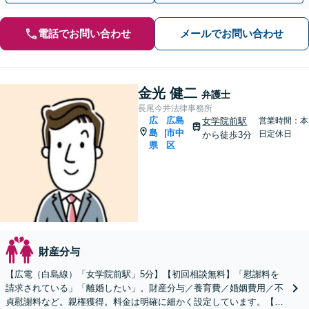
電話でお問い合わせ
メールでお問い合わせ
金光 健二
弁護士
長尾今井法律事務所
広
広島
女学院前駅
営業時間：本
島
市中
|
日定休日
から徒歩3分
県
区
財産分与
【広電（白島線）「女学院前駅」5分】【初回相談無料】「慰謝料を
請求されている」「離婚したい」。財産分与／養育費／婚姻費用／不
貞慰謝料など。親権獲得。料金は明確に細かく設定しています。【休