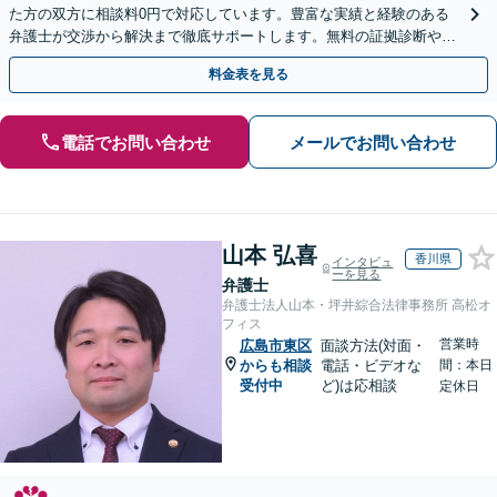
た方の双方に相談料0円で対応しています。豊富な実績と経験のある
弁護士が交渉から解決まで徹底サポートします。無料の証拠診断や着
手金の返還保証もありますので安心してご相談ください。
料金表を見る
電話でお問い合わせ
メールでお問い合わせ
山本 弘喜
香川県
インタビュ
ーを見る
弁護士
弁護士法人山本・坪井綜合法律事務所 高松オ
フィス
営業時
広島市東区
面談方法(対面・
からも相談
電話・ビデオな
間：本日
受付中
ど)は応相談
定休日