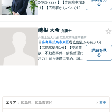
2-962-7227 】【専用駐車場あ
る
り】【広島駅からバスで12
分】 相続事件に力をいれてい
ます。お近くの方も遠方の方
もお気軽に上記電話番号まで
﨑根 大希
お電話ください。
弁護士
弁護士法人共創 広島駅前法律事務所
広島県
広島市東区
広島駅
から徒歩1分
|
【広島駅徒歩1分】【交通事
詳細を見
故・不動産事件・債務整理に
る
注力】日々研鑽に努め、誠実
に執務を遂行することがモッ
トーです。紛争解決だけでな
く、紛争を予防するためのア
ドバイスを心がけています。
【法テラス利用可】
エリア
広島県、広島市東区
変更