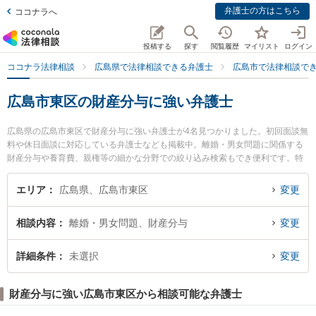
弁護士の方はこちら
ココナラへ
投稿する
探す
閲覧履歴
マイリスト
ログイン
ココナラ法律相談
広島県で法律相談できる弁護士
広島市で法律相談で
広島市東区の財産分与に強い弁護士
広島県の広島市東区で財産分与に強い弁護士が4名見つかりました。初回面談無
料や休日面談に対応している弁護士なども掲載中。離婚・男女問題に関係する
財産分与や養育費、親権等の細かな分野での絞り込み検索もでき便利です。特
に弁護士法人共創 広島駅前法律事務所の下西 祥平弁護士や弁護士法人共創 広
島駅前法律事務所の二井 柳至弁護士、うした法律事務所の加藤 泰弁護士のプロ
エリア
広島県、広島市東区
変更
フィール情報や弁護士費用、強みなどが注目されています。『広島市東区で土
日や夜間に発生した財産分与のトラブルを今すぐに弁護士に相談したい』『財
相談内容
離婚・男女問題、財産分与
変更
産分与のトラブル解決の実績豊富な近くの弁護士を検索したい』『初回相談無
料で財産分与を法律相談できる広島市東区内の弁護士に相談予約したい』など
でお困りの相談者さんにおすすめです。
詳細条件
未選択
変更
財産分与に強い広島市東区から相談可能な弁護士