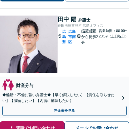
きるようサポートいたします」【広島
駅４分】
田中 陽
弁護士
春田法律事務所 広島オフィス
稲荷町駅
営業時間：00:00~
広
広島
23:59（土日祝日）
島
市南
から徒歩2
|
県
区
分
財産分与
◆離婚・不倫に強い弁護士◆【早く解決したい】【責任を取らせた
い】【減額したい】【内密に解決したい】
料金表を見る
電話でお問い合わせ
メールでお問い合わせ