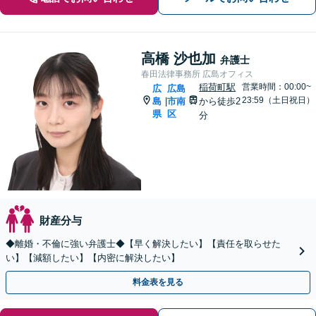
高橋 沙也加
弁護士
春田法律事務所 広島オフィス
稲荷町駅
営業時間：00:00~
広
広島
23:59（土日祝日）
島
市南
から徒歩2
|
県
区
分
財産分与
◆離婚・不倫に強い弁護士◆【早く解決したい】【責任を取らせた
い】【減額したい】【内密に解決したい】
料金表を見る