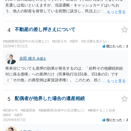
見通しは低いといえますが、当該通帳・キャッシュカードはいちお
う、他人の財産を保管している状態に該当し、民法上は事務管理（597
条）が成立しているとはいえます。 現実に問題になることはさほど考
えにくくとも、表だってのお答えとしては元妻の了解なく処分するこ
とはできないというお答えになってしまいます。
4
不動産の差し押さえについて
#婚姻費用(別居中の生活費など)
#財産分与
#調停
#生活費を渡さない
2026年7月21日
役にたった
2
吉田 雄大
弁護士
将来分についても差押の効果が発生するのは、「給料その他継続的給
付に係る債権」への差押だけ（民事執行法151条、151条の2）です
（「その他」の典型例は家賃請求権）。 このため、残念ながらお答え
は否です。つまり、不動産を差し押さえた場合には、申立時までの分
のみが配当の対象です。
5
配偶者が他界した場合の遺産相続
#財産分与
#親族関係
#婚姻費用(別居中の生活費など)
#離婚すること自体
#調停
#裁判
2026年8月7日
役にたった
2