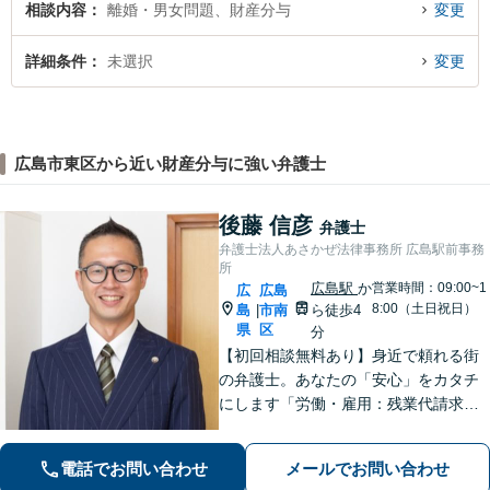
相談内容
離婚・男女問題、財産分与
変更
詳細条件
未選択
変更
広島市東区から近い財産分与に強い弁護士
後藤 信彦
弁護士
弁護士法人あさかぜ法律事務所 広島駅前事務
所
広島駅
か
営業時間：09:00~1
広
広島
8:00（土日祝日）
島
市南
ら徒歩4
|
県
区
分
【初回相談無料あり】身近で頼れる街
の弁護士。あなたの「安心」をカタチ
にします「労働・雇用：残業代請求、
不当解雇、労災など、労働者側の対応
実績が豊富」「不動産：不動産を相続
電話でお問い合わせ
メールでお問い合わせ
すべきか、放棄すべきか冷静に判断で