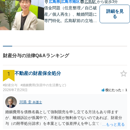
広島県
広島市南区
広島駅
から徒歩3分
|
借金問題（任意整理／自己破
詳細を見
産／個人再生）、離婚問題に
る
専門特化。広島駅前の立地
で、破産管財人・家事調停官
の経験もある女性弁護士がお
話を伺います。ご相談のみで
もお気軽にお越しください。
【法テラスの無料相談対応】
財産分与の法律Q&Aランキング
【ＷＥＢ予約可】【完全個
室】
1
不動産の財産保全処分
#財産分与
#婚姻費用(別居中の生活費など)
2026年7月29日
役にたった
1
川添 圭
弁護士
婚姻費用を債務名義として強制競売を申し立てる方法もあり得ます
が、離婚訴訟が係属中で、不動産が無剰余でないのであれば、財産分
与（の附帯処分請求）を本案として仮差押えを申し立てる（法的には
審判前保全処分の扱いになるので管轄は家庭裁判所）という方法も考