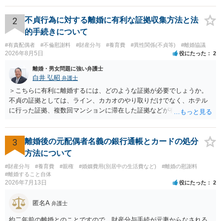
えられます。弁護士へ依頼しているのであれば、担当弁護士とよく相
談してください。
2
不貞行為に対する離婚に有利な証拠収集方法と法
的手続きについて
#有責配偶者
#不倫慰謝料
#財産分与
#養育費
#異性関係(不貞等)
#離婚協議
2026年8月5日
役にたった
2
離婚・男女問題に強い弁護士
白井 弘昭
弁護士
＞こちらに有利に離婚するには、どのような証拠が必要でしょうか。
不貞の証拠としては、ライン、カカオのやり取りだけでなく、ホテル
に行った証拠、複数回マンションに滞在した証拠などが有効です。 不
貞の証拠があれば、離婚をさらに有利に進める（離婚したい時期に離
婚する、慰謝料をとるなど）ことができると思われます。 ただし、不
貞発覚後、長期間同居を続けると、不貞を許したとの評価につながる
3
離婚後の元配偶者名義の銀行通帳とカードの処分
場合がありますので、ご注意ください。 以上、ご参考まで。
方法について
#財産分与
#養育費
#親権
#婚姻費用(別居中の生活費など)
#離婚の慰謝料
#離婚すること自体
2026年7月13日
役にたった
2
匿名A
弁護士
約二年前の離婚とのことですので、財産分与手続が元妻からなされる