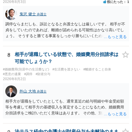
2026年8月3日
役にたった
1
するか否かを決め，夫が義母に支払をするだけのことです。この合意
をしない場合に，義母がどのような選択をするかは，義母の判断でし
鬼沢 健士
弁護士
かありません（抵当権の解除の話をしているようですが）。 夫が賃料
の支払を相談者に請求したとしても，法律上の支払義務は生じませ
調停ならまだしも、訴訟となると弁護士なしは厳しいです。 相手が不
ん。変な賃貸借契約書（なぜか，賃借人が相談者になっているなど）
貞をしていたのであれば、離婚が認められる可能性はかなり高いでし
が作成されない限り，相談者に負担は生じないのです。にもかかわら
ょう。 そうすると勝てる事案をしっかり勝ちにいくためにも弁護士委
ず，請求してくるのだとすれば，そのような請求を押し付けてくる夫
任を強くおすすめします。
について，どのように評価するかの話になると思います。 抵当権の解
除は，金融機関（担保権者）の方が応じることがないと思います。ロ
8
相手が退職している状態で、婚姻費用分担請求は
ーンの支払いもしなければ，抵当権が実行されて土地が売却されて
可能でしょうか？
（おそらく，建物も共同担保に入っていると思うので，競売自体はさ
ほど問題ありません。）売却代金が建物のローンに充当され，残額は
#婚姻費用(別居中の生活費など)
#生活費を渡さない
#離婚すること自体
#悪意の遺棄
#調停
#財産分与
名義人である夫に請求されることになります。相談者は，債務に関係
2026年8月2日
なく，連帯保証人でもありませんので，負担する理由がありません。
離婚については，相手方が離婚したいようですから，離婚自体はこち
外山 大地
弁護士
らの意思次第だと思います。慰謝料を請求する際に，この不動産の経
過も含めて，どのように相談者が精神的苦痛を受けたかの際に述べて
相手方が退職をしていたとしても、通常直近の給与明細や年金受給額
いく事情になると思います。 法律問題より，夫婦間の問題（離婚の問
等を考慮して相手方の基礎収入を算定することになるため、婚姻費用
題）の方がウェイトが大きいような問題のような印象を受けました。
分担請求をご検討いただく意味はあります。 その他、別居の経緯、質
だからこそ，夫に対する話ではなく，全て相談者に向いているように
問者様の年収、監護されているお子様がいるかといった事情をふまえ
思うのです。
て、ご検討いただくのが良いかと思います。
法テラス経由の弁護士が財産分与を未解決のまま