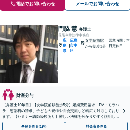
電話でお問い合わせ
メールでお問い合わせ
門脇 慧
弁護士
長尾今井法律事務所
広
広島
女学院前駅
営業時間：本
島
市中
|
日定休日
から徒歩3分
県
区
財産分与
【弁護士10年目】【女学院前駅徒歩5分】婚姻費用請求、DV・モラハ
ラ、慰謝料の請求、子どもの親権や面会交流など幅広く対応しており
ます。【セミナー講師経験あり】難しい法律を分かりやすく説明しま
す【Zoom面談対応可能】
事例を見る(1件)
料金表を見る