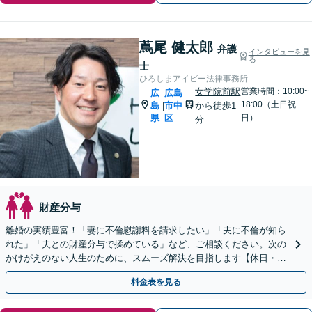
蔦尾 健太郎
弁護
インタビューを見
る
士
ひろしまアイビー法律事務所
女学院前駅
営業時間：10:00~
広
広島
18:00（土日祝
島
市中
から徒歩1
|
県
区
日）
分
財産分与
離婚の実績豊富！「妻に不倫慰謝料を請求したい」「夫に不倫が知ら
れた」「夫との財産分与で揉めている」など、ご相談ください。次の
かけがえのない人生のために、スムーズ解決を目指します【休日・夜
間対応】【女学院前駅1分】【弁護士歴15年以上】
料金表を見る