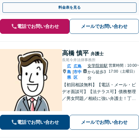
日・夜間対応可】
料金表を見る
電話でお問い合わせ
メールでお問い合わせ
高橋 慎平
弁護士
長尾今井法律事務所
女学院前駅
営業時間：10:00~
広
広島
17:00（土曜日）
島
市中
から徒歩3
|
県
区
分
【初回相談無料】【電話・メール・ビ
デオ面談可】【法テラス可】債務整理
／男女問題／相続に強い弁護士！丁寧
なヒアリングで、あなたにとって最適
な解決案をご提案。依頼者さまの心に
寄り添ったサポートが強み【分割・後
電話でお問い合わせ
メールでお問い合わせ
払い利用可】【女学院前駅5分】