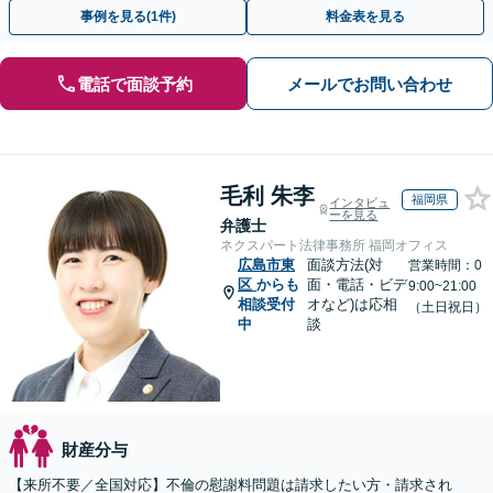
間面談可】【子連れ相談可】【虎ノ門駅1分】
事例を見る(1件)
料金表を見る
電話で面談予約
メールでお問い合わせ
毛利 朱李
福岡県
インタビュ
ーを見る
弁護士
ネクスパート法律事務所 福岡オフィス
広島市東
面談方法(対
営業時間：0
区
からも
面・電話・ビデ
9:00~21:00
相談受付
オなど)は応相
（土日祝日）
中
談
財産分与
【来所不要／全国対応】不倫の慰謝料問題は請求したい方・請求され