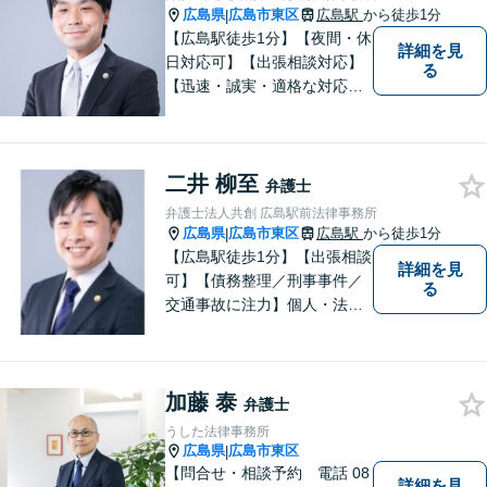
広島県
広島市東区
広島駅
から徒歩1分
|
【広島駅徒歩1分】【夜間・休
詳細を見
日対応可】【出張相談対応】
る
【迅速・誠実・適格な対応】
弊事務所は、依頼者の皆様の
ための法律事務所です。皆様
にとってのアクセスを何より
二井 柳至
重視しています。また、弊事
弁護士
務所は迅速な対応・回答を最
弁護士法人共創 広島駅前法律事務所
優先にしています。
広島県
広島市東区
広島駅
から徒歩1分
|
【広島駅徒歩1分】【出張相談
詳細を見
可】【債務整理／刑事事件／
る
交通事故に注力】個人・法人
どちらも可◎依頼者がアクセ
スしやすい環境づくりに尽力
しています。すべての依頼者
加藤 泰
の「平和」が実現できるよ
弁護士
う、依頼者一人ひとりに寄り
うした法律事務所
添い、解決へ導きます。
広島県
広島市東区
|
【問合せ・相談予約 電話 08
詳細を見