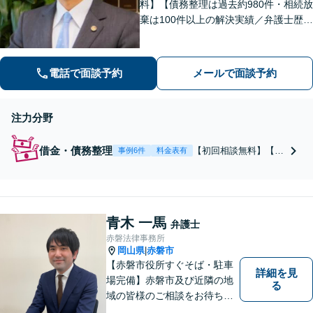
料】【債務整理は過去約980件・相続放
棄は100件以上の解決実績／弁護士歴2
0年以上】【秘密厳守】借金／相続放棄
など幅広いご相談に対応。地域に密着
した丁寧な対応で解決まで寄り添いサ
電話で面談予約
メールで面談予約
ポート【無料駐車場有】【完全個室】
注力分野
借金・債務整理
【初回相談無料】【地
事例6件
料金表有
域密着】【約980件の
解決実績＆感謝のお声
多数◎】借金のお悩み
は一人で悩まず、まず
青木 一馬
はご相談ください。自
弁護士
己破産や個人再生、時
赤磐法律事務所
効援用など、状況や要
岡山県
赤磐市
|
望に合わせた最適な解
【赤磐市役所すぐそば・駐車
詳細を見
決へ！【ギャンブルや
場完備】赤磐市及び近隣の地
る
浪費での借金も】駐車
域の皆様のご相談をお待ちし
場有／完全個室
ております。