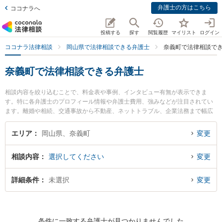
弁護士の方はこちら
ココナラへ
投稿する
探す
閲覧履歴
マイリスト
ログイン
ココナラ法律相談
岡山県で法律相談できる弁護士
奈義町で法律相談で
奈義町で法律相談できる弁護士
相談内容を絞り込むことで、料金表や事例、インタビュー有無が表示できま
す。特に各弁護士のプロフィール情報や弁護士費用、強みなどが注目されてい
ます。離婚や相続、交通事故から不動産、ネットトラブル、企業法務まで幅広
く取り扱う弁護士が多数。こんな法律相談をお持ちの方は是非ご利用くださ
い。奈義町で土日や夜間に発生した不倫慰謝料トラブルを今すぐに弁護士に相
エリア
岡山県、奈義町
変更
談したい』『交通事故の過失割合や後遺障害のトラブル解決の実績豊富な近く
の弁護士を検索したい』『初回相談無料で自己破産や債務整理を法律相談でき
相談内容
選択してください
変更
る奈義町内の弁護士に相談予約したい』などでお困りの相談者さんにおすすめ
です。
詳細条件
未選択
変更
条件に一致する弁護士が見つかりませんでした