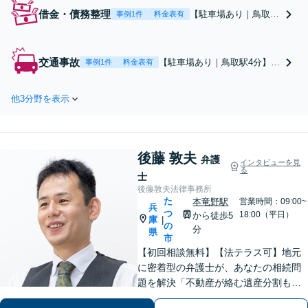
借金・債務整理
【駐車場あり｜鳥取駅
事例1件
料金表有
4分】【初回相談無料
＆分割払いOK】任意
整理、個人再生、自己
交通事故
【駐車場あり｜鳥取駅4分】
事例1件
料金表有
破産の実績多数！「後
【初回相談無料＆初期費用0円
ろめたさを感じる必要
／弁護士特約OK】約750万円
はありません」新しい
他3分野を表示
の賠償額「増額」の実績あ
スタートに向け、一緒
り！「後遺障害認定の等級認
に頑張りましょう。親
定／診断書の作成〜認定申請
身な対応◎安心してご
まで総合サポート」保険会社
相談ください。
後藤 敦夫
と交渉し、最大限の賠償金獲
弁護
インタビューを見
る
得を目指します。
士
後藤敦夫法律事務所
た
本竜野駅
営業時間：09:00~
兵
つ
18:00（平日）
から徒歩5
庫
|
の
分
県
市
【初回相談無料】【法テラス可】地元
に密着型の弁護士が、あなたの相続問
題を解決「不動産が絡む遺産分割も的
確に対応」借金問題に精通した弁護士