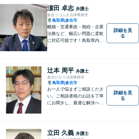
し、不安にならない弁護を心
濵田 卓志
弁護士
がけております。【初回無料
倉吉うつぶき法律事務所
相談】
鳥取県
倉吉市
|
離婚・交通事故・相続・企業
詳細を見
法務など、幅広い問題に柔軟
る
に対応可能です！鳥取県内の
皆さまのお役に立てるよう尽
力いたします。「こんな相談
をしてもいいのか」と迷われ
ている方も、お気軽にご相談
辻本 周平
弁護士
ください！【駐車場有】
倉吉ひかり法律事務所
鳥取県
倉吉市
|
お一人で悩まずご相談くださ
詳細を見
い。ご相談者様のお話を丁寧
る
にお聞きし、最適な解決へと
導きます。
立田 久義
弁護士