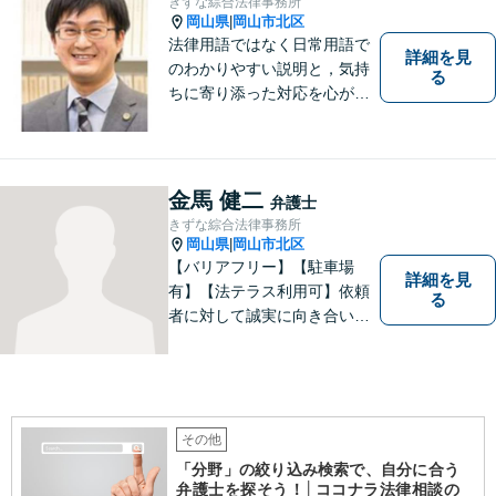
きずな綜合法律事務所
岡山県
岡山市北区
|
法律用語ではなく日常用語で
詳細を見
のわかりやすい説明と，気持
る
ちに寄り添った対応を心がけ
ています。
金馬 健二
弁護士
きずな綜合法律事務所
岡山県
岡山市北区
|
【バリアフリー】【駐車場
詳細を見
有】【法テラス利用可】依頼
る
者に対して誠実に向き合い、
寄り添うことを心がけており
ます。 どんなときでもすぐに
案件に取り掛かることができ
るように準備していますので
お気軽にご相談ください。
その他
「分野」の絞り込み検索で、自分に合う
弁護士を探そう！│ココナラ法律相談の