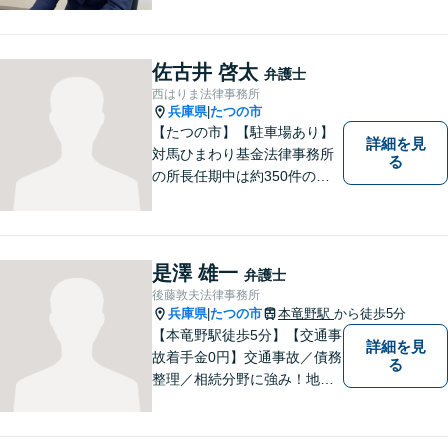
佐古井 啓太
弁護士
西はりま法律事務所
兵庫県
たつの市
|
【たつの市】【駐車場あり】
詳細を見
対馬ひまわり基金法律事務所
る
の所長任期中は約350件のご
相談を受け、地域に根ざした
法的支援に取り組んできた実
績があります。 このたび、生
まれ育った西播磨の地で新た
是澤 雄一
弁護士
に開業し、皆さまのお力にな
後藤敦夫法律事務所
れるよう努めてまいります。
兵庫県
たつの市
本竜野駅
から徒歩5分
|
【本竜野駅徒歩5分】【交通事
詳細を見
故着手金0円】交通事故／債務
る
整理／相続分野に強み！地域
密着の弁護士2名が、皆様の問
題を解決すべく尽力します。
見通しをわかりやすく説明