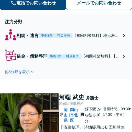
が、オーダーメイドの解決策をご提案
電話でお問い合わせ
メールでお問い合わせ
「他の事務所で対応できなかった自己
破産もご相談ください」【本竜野駅5
注力分野
分】
相続・遺言
【初回相談無料】地元密着
事例2件
料金表有
型の法律事務所の弁護士
が、あなたの相続問題を解
決します「不動産が絡む遺
借金・債務整理
【初回相談無料】【法
事例1件
料金表有
産分割も的確に対応」「相
テラス可】借金問題に
続放棄の手続き可」円滑な
精通した弁護士が、状
相続をおこなうため、相続
他3分野を表示
況に合わせたオーダー
問題は自分の代で解決しま
メイドの解決策をご提
しょう【完全個室制】【本
案！自己破産／個人再
竜野駅5分】
生／任意整理／時効の
河端 武史
援用「他の事務所で対
弁護士
応できなかった自己破
河端法律事務所
産もご相談ください」
城下駅
か
営業時間：09:30~
岡
岡山
17:30（平日）
山
市北
時効の援用にも対応
ら徒歩10
|
県
区
【本竜野駅5分】
分
【債務整理、時効援用は初回相談無