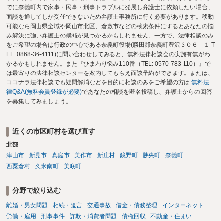
でに奈義町内で家事・民事・刑事トラブルに発展し弁護士に依頼したい場合、
面談を通してしか受任できないため弁護士事務所に行く必要があります。移動
可能なら岡山県全域や岡山市北区、倉敷市などの検索条件にするとあなたの悩
み解決に強い弁護士の候補が見つかるかもしれません。一方で、法律相談のみ
をご希望の場合は行政の中心である奈義町役場(勝田郡奈義町豊沢３０６－１ T
EL: 0868-36-4111)に問い合わせしてみると、無料法律相談会の実施有無がわ
かるかもしれません。また『ひまわり悩み110番（TEL: 0570-783-110）』で
は最寄りの法律相談センターを案内してもらえ面談予約ができます。または、
ココナラ法律相談でも疑問解消などを目的に相談のみをご希望の方は
無料法
律Q&A(無料会員登録が必要)
であなたの相談を匿名投稿し、弁護士からの回答
を募集してみましょう。
近くの市区町村を選び直す
北部
津山市
新見市
真庭市
美作市
新庄村
鏡野町
勝央町
奈義町
西粟倉村
久米南町
美咲町
分野で絞り込む
離婚・男女問題
相続・遺言
交通事故
借金・債務整理
インターネット
労働・雇用
刑事事件
詐欺・消費者問題
債権回収
不動産・住まい