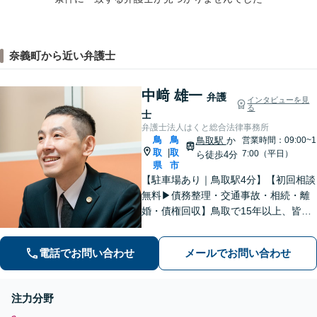
奈義町から近い弁護士
中﨑 雄一
弁護
インタビューを見
る
士
弁護士法人はくと総合法律事務所
鳥
鳥
鳥取駅
か
営業時間：09:00~1
取
取
|
7:00（平日）
ら徒歩4分
県
市
【駐車場あり｜鳥取駅4分】【初回相談
無料▶︎債務整理・交通事故・相続・離
婚・債権回収】鳥取で15年以上、皆さ
まの法律相談を承っております。コミ
ュニケーションを大切にし、お悩みに
電話でお問い合わせ
メールでお問い合わせ
真摯に寄り添います。どんな些細なこ
とでもまずはお気軽にご相談くださ
い。
注力分野