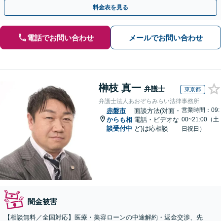
まず、お気軽にご相談ください。【電話相談可】
料金表を見る
電話でお問い合わせ
メールでお問い合わせ
榊枝 真一
弁護士
東京都
弁護士法人あおぞらみらい法律事務所
営業時間：09:
赤磐市
面談方法(対面・
からも相
電話・ビデオな
00~21:00（土
談受付中
ど)は応相談
日祝日）
闇金被害
【相談無料／全国対応】医療・美容ローンの中途解約・返金交渉、先