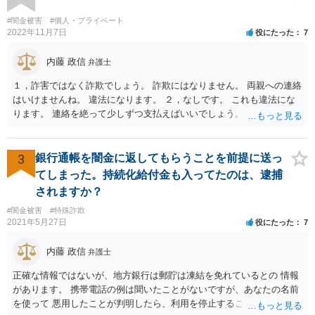
#闇金被害
#個人・プライベート
2022年11月7日
役にたった
7
内藤 政信
弁護士
１，詐害ではなく詐欺でしょう。 詐欺にはなりません。 両親への連絡
はいけませんね。 違法になります。 ２，なしです。 これも違法にな
ります。 連絡を絶って少しずつ支払えばいいでしょう。
3
銀行通帳を闇金に返してもらうことを前提に送っ
てしまった。持続化給付金も入ってたのは、逮捕
されますか？
#闇金被害
#特殊詐欺
2021年5月27日
役にたった
7
内藤 政信
弁護士
正確な情報ではないが、地方銀行は郵貯は凍結を免れているとの 情報
があります。 携帯電話の例は聞いたことがないですが、あなたの名前
を使って 悪用したことが判明したら、利用を停止することもあるでし