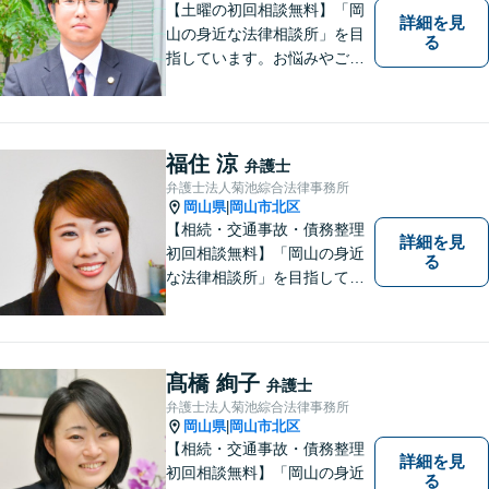
【専用駐車場あり】
【土曜の初回相談無料】「岡
詳細を見
山の身近な法律相談所」を目
る
指しています。お悩みやご不
安を抱えた方のお力になれる
よう、全力でサポートしてい
きます。どんなささいなこと
でも構いません。お気軽にご
福住 涼
弁護士
相談ください。【土曜日も受
弁護士法人菊池綜合法律事務所
付可能】【専用駐車場あり】
岡山県
岡山市北区
|
【相続・交通事故・債務整理
詳細を見
初回相談無料】「岡山の身近
る
な法律相談所」を目指してい
ます。お悩みやご不安を抱え
た方のお力になれるよう全力
でサポートしていきます。ど
んなささいなことでも構いま
髙橋 絢子
弁護士
せん。お気軽にご相談くださ
弁護士法人菊池綜合法律事務所
い。【土曜日も受付可能】
岡山県
岡山市北区
|
【専用駐車場あり】
【相続・交通事故・債務整理
詳細を見
初回相談無料】「岡山の身近
る