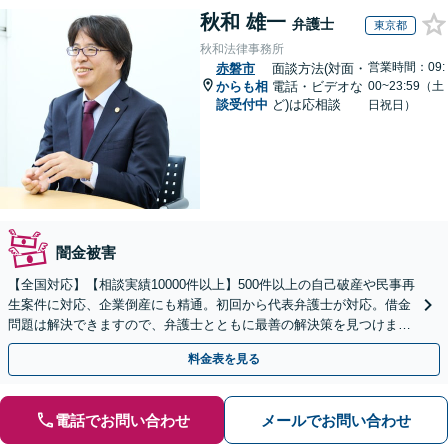
秋和 雄一
弁護士
東京都
秋和法律事務所
営業時間：09:
赤磐市
面談方法(対面・
からも相
電話・ビデオな
00~23:59（土
談受付中
ど)は応相談
日祝日）
闇金被害
【全国対応】【相談実績10000件以上】500件以上の自己破産や民事再
生案件に対応、企業倒産にも精通。初回から代表弁護士が対応。借金
問題は解決できますので、弁護士とともに最善の解決策を見つけまし
ょう【初回相談無料】【法テラス利用可】
料金表を見る
電話でお問い合わせ
メールでお問い合わせ