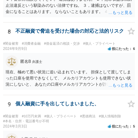
止法違反という馴染みのない法律ですね。 ３，逮捕はないですが、罰
金になることはあります。 ならないこともあります。 ４，警察に自主
申告が最善です。
8
不正融資で脅迫を受けた場合の対応と法的リスク
#闇金被害
#消費者金融
#借金返済の相談・交渉
#個人・プライベート
2024年9月9日
役にたった
6
匿名B
弁護士
現在、極めて悪い状況に追い込まれています。 担保として渡してしま
った口座を使用できなくして、 メルカリアカウントも使用できない状
況にしないと、 あなたの口座やメルカリアカウントが詐欺や闇金の取
引に利用される可能性があります。 そうなると、あなたは口座提供の
容疑で警察の調べを受けたり、第三者から損害賠償請求をされるなど
の過酷な状況へと追い込まれていきます。 警察や、金融機関、メルカ
9
個人融資に手を出してしまいました、
リと至急相談して対応されてください。
#闇金被害
#10万円未満
#個人・プライベート
#悪徳商法
#個人情報削除
#本名・住所・電話番号が不明
2024年3月3日
役にたった
5