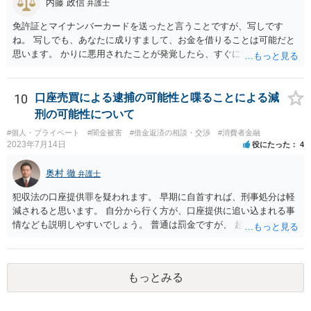
内藤 政信
弁護士
免許証とマイナンバーカードを送ったと言うことですが、写しです
ね。 写しでも、あなたに成りすまして、お金を借りることは可能だと
思います。 かりに悪用されたことが発覚したら、すぐに警察に相談し
て下さい。
10
口座売買による逮捕の可能性と喋ることによる減
刑の可能性について
#個人・プライベート
#闇金被害
#借金返済の相談・交渉
#消費者金融
2023年7月14日
役にたった
4
奥村 徹
弁護士
犯収法の口座提供罪を疑われます。 早期に自首すれば、刑事処分は軽
減されると思います。 自分から行く方が、口座提供に追い込まれる事
情なども説明しやすいでしょう。 普通は罰金ですが、 起訴猶予も多い
ので有効だと思います。
もっとみる