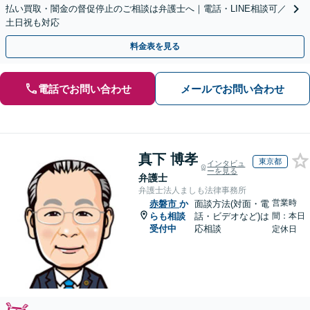
払い買取・闇金の督促停止のご相談は弁護士へ｜電話・LINE相談可／
土日祝も対応
料金表を見る
電話でお問い合わせ
メールでお問い合わせ
真下 博孝
東京都
インタビュ
ーを見る
弁護士
弁護士法人ましも法律事務所
営業時
赤磐市
か
面談方法(対面・電
らも相談
話・ビデオなど)は
間：本日
受付中
応相談
定休日