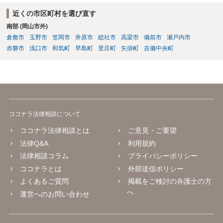
近くの市区町村を選び直す
南部 (岡山市外)
倉敷市
玉野市
笠岡市
井原市
総社市
高梁市
備前市
瀬戸内市
赤磐市
浅口市
和気町
早島町
里庄町
矢掛町
吉備中央町
ココナラ法律相談について
ココナラ法律相談とは
ご意見・ご要望
法律Q&A
利用規約
法律相談コラム
プライバシーポリシー
ココナラとは
外部送信ポリシー
よくあるご質問
掲載をご検討の弁護士の方
へ
運営へのお問い合わせ