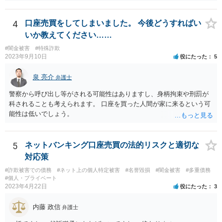
ょう。 その場合、他の会社の携帯ならば、大丈夫と思います。
4
口座売買をしてしまいました。 今後どうすればい
いか教えてください……
#闇金被害
#特殊詐欺
2023年9月10日
役にたった
5
泉 亮介
弁護士
警察から呼び出し等がされる可能性はありますし、身柄拘束や刑罰が
科されることも考えられます。 口座を買った人間が家に来るという可
能性は低いでしょう。
5
ネットバンキング口座売買の法的リスクと適切な
対応策
#詐欺被害での債務
#ネット上の個人特定被害
#名誉毀損
#闇金被害
#多重債務
#個人・プライベート
2023年4月22日
役にたった
3
内藤 政信
弁護士