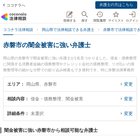
弁護士の方はこちら
ココナラへ
投稿する
探す
閲覧履歴
マイリスト
ログイン
ココナラ法律相談
岡山県で法律相談できる弁護士
赤磐市で法律相談で
赤磐市の闇金被害に強い弁護士
岡山県の赤磐市で闇金被害に強い弁護士が1名見つかりました。借金・債務整理
に関係する消費者金融の債務整理やクレジット会社の債務整理、リボ払いの債
務整理等の細かな分野での絞り込み検索もでき便利です。特に赤磐法律事務所
の青木 一馬弁護士のプロフィール情報や弁護士費用、強みなどが注目されてい
ます。『赤磐市で土日や夜間に発生した闇金被害のトラブルを今すぐに弁護士
エリア
岡山県、赤磐市
変更
に相談したい』『闇金被害のトラブル解決の実績豊富な近くの弁護士を検索し
たい』『初回相談無料で闇金被害を法律相談できる赤磐市内の弁護士に相談予
相談内容
借金・債務整理、闇金被害
変更
約したい』などでお困りの相談者さんにおすすめです。
詳細条件
未選択
変更
闇金被害に強い赤磐市から相談可能な弁護士