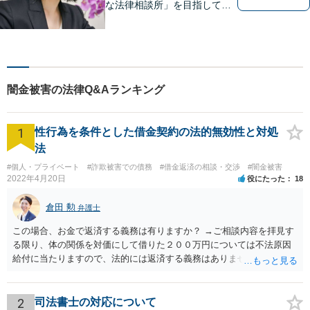
な法律相談所」を目指してい
ます。お悩みやご不安を抱え
た方のお力になれるよう全力
でサポートしていきます。ど
んなささいなことでも構いま
せん。お気軽にご相談くださ
闇金被害の法律Q&Aランキング
い。【土曜日も受付可能】
【専用駐車場あり】
1
性行為を条件とした借金契約の法的無効性と対処
法
#個人・プライベート
#詐欺被害での債務
#借金返済の相談・交渉
#闇金被害
2022年4月20日
役にたった
18
倉田 勲
弁護士
この場合、お金で返済する義務は有りますか？ →ご相談内容を拝見す
る限り、体の関係を対価にして借りた２００万円については不法原因
給付に当たりますので、法的には返済する義務はありません。家族に
連絡するなど脅しをしてくるようでしたら、警察でご相談されること
をお勧めします。
2
司法書士の対応について