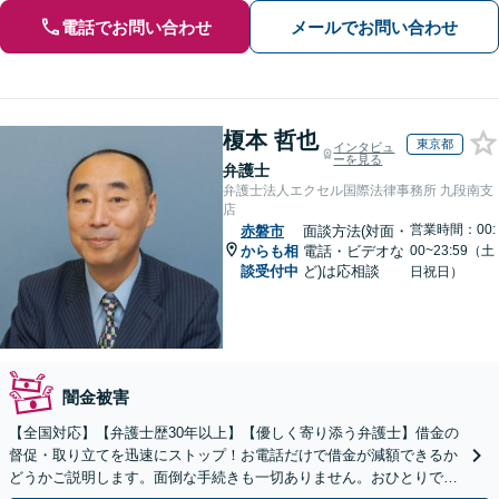
電話でお問い合わせ
メールでお問い合わせ
榎本 哲也
東京都
インタビュ
ーを見る
弁護士
弁護士法人エクセル国際法律事務所 九段南支
店
営業時間：00:
赤磐市
面談方法(対面・
からも相
電話・ビデオな
00~23:59（土
談受付中
ど)は応相談
日祝日）
闇金被害
【全国対応】【弁護士歴30年以上】【優しく寄り添う弁護士】借金の
督促・取り立てを迅速にストップ！お電話だけで借金が減額できるか
どうかご説明します。面倒な手続きも一切ありません。おひとりで悩