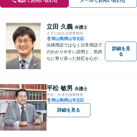
電話でお問い合わせ
メールでお問い合わせ
立田 久義
弁護士
きずな綜合法律事務所
岡山県
岡山市北区
|
法律用語ではなく日常用語で
詳細を見
のわかりやすい説明と，気持
る
ちに寄り添った対応を心がけ
ています。
平松 敏男
弁護士
平松・木津法律事務所
岡山県
岡山市北区
|
詳細を見る