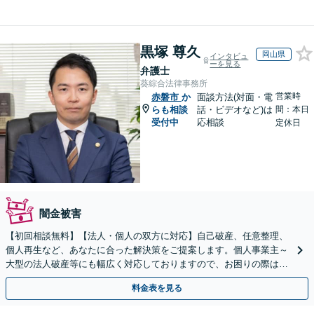
黒塚 尊久
岡山県
インタビュ
ーを見る
弁護士
葵綜合法律事務所
営業時
赤磐市
か
面談方法(対面・電
らも相談
話・ビデオなど)は
間：本日
受付中
応相談
定休日
闇金被害
【初回相談無料】【法人・個人の双方に対応】自己破産、任意整理、
個人再生など、あなたに合った解決策をご提案します。個人事業主～
大型の法人破産等にも幅広く対応しておりますので、お困りの際はご
相談ください。新たなスタートを丁寧に支援いたします。
料金表を見る