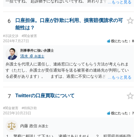
一括ですね。 起訴猶予になればいいですね。 終わります。
6
口座担保。口座が詐欺に利用、損害賠償請求の可
能性は？
#示談交渉
#闇金被害
2024年7月27日
役にたった
8
刑事事件に強い弁護士
清水 卓
弁護士
弁護士を代理人に選任し、連絡窓口になってもらう方法が考えられま
す（ただし、弁護士が受任通知等を送る被害者の連絡先が判明してい
る必要があります）。 まずは、過度に不安になり過ぎず、少し落ち
着つきましょう。解決の方法として、損害賠償責任の有無を争う、減
額を求めていく、分割等の支払方法を求めて行く等の方法もあります
し、時間的にも、今すぐではなく、時間•期間をかけて対応して行くこ
7
Twitterの口座買取について
とができます。あなたが心身に変調をきたしては、元も子もありませ
んので。 いずれにしても、何かあったら速やか相談可能なお住まい
#闇金被害
#特殊詐欺
の地域の弁護士に直接相談してみて下さい（弁護士会や法テラス等で
2023年10月23日
役にたった
7
も相談を実施しているかと思います）。
内藤 政信
弁護士
１，警察に相談して下さい。 逮捕はありません。 ２，犯罪収益移転防