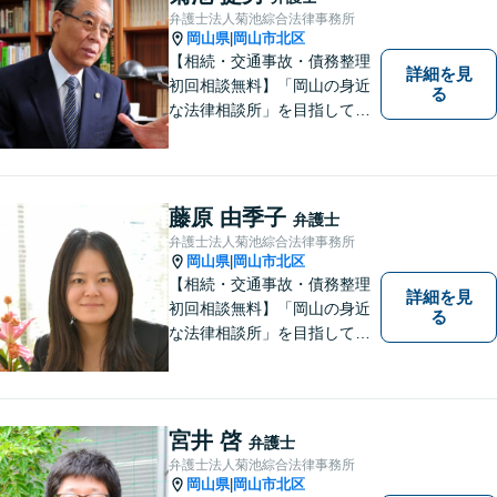
弁護士法人菊池綜合法律事務所
岡山県
岡山市北区
|
【相続・交通事故・債務整理
詳細を見
初回相談無料】「岡山の身近
る
な法律相談所」を目指してい
ます。お悩みやご不安を抱え
た方のお力になれるよう全力
でサポートしていきます。ど
んなささいなことでも構いま
藤原 由季子
弁護士
せん。お気軽にご相談くださ
弁護士法人菊池綜合法律事務所
い。【土曜日も受付可能】
岡山県
岡山市北区
|
【専用駐車場あり】
【相続・交通事故・債務整理
詳細を見
初回相談無料】「岡山の身近
る
な法律相談所」を目指してい
ます。お悩みやご不安を抱え
た方のお力になれるよう全力
でサポートしていきます。ど
んなささいなことでも構いま
宮井 啓
弁護士
せん。お気軽にご相談くださ
弁護士法人菊池綜合法律事務所
い。【土曜日も受付可能】
岡山県
岡山市北区
|