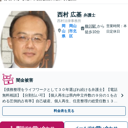
西村 広基
弁護士
西村法律事務所
岡
岡山
柳川駅
から
営業時間：本
山
市北
|
日定休日
徒歩10分
県
区
闇金被害
【債務整理をライフワークとして３０年選ばれ続ける弁護士】【電話
無料相談】【分割払い可】【個人再生は県内申立件数の９分の１を占
める圧倒的占有率】自己破産、個人再生、任意整理の総受任数１３０
０件は言葉を超えた確かな信頼の証。
料金表を見る