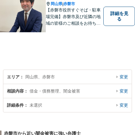
岡山県
赤磐市
|
【赤磐市役所すぐそば・駐車
詳細を見
場完備】赤磐市及び近隣の地
る
域の皆様のご相談をお待ちし
ております。
エリア
岡山県、赤磐市
変更
相談内容
借金・債務整理、闇金被害
変更
詳細条件
未選択
変更
赤磐市から近い闇金被害に強い弁護士