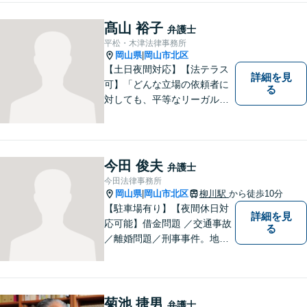
髙山 裕子
弁護士
平松・木津法律事務所
岡山県
岡山市北区
|
【土日夜間対応】【法テラス
詳細を見
可】「どんな立場の依頼者に
る
対しても、平等なリーガルサ
ービスを提供する」ことがモ
ットー。一般民事事件・家事
事件・犯罪被害者支援など幅
広い事件に対応！
今田 俊夫
弁護士
今田法律事務所
岡山県
岡山市北区
柳川駅
から徒歩10分
|
【駐車場有り】【夜間休日対
詳細を見
応可能】借金問題 ／交通事故
る
／離婚問題／刑事事件。地域
の方々に親身に寄り添える弁
護士を目指して日々の業務に
取り組んでおりますのでお気
軽にご相談ください。
菊池 捷男
弁護士