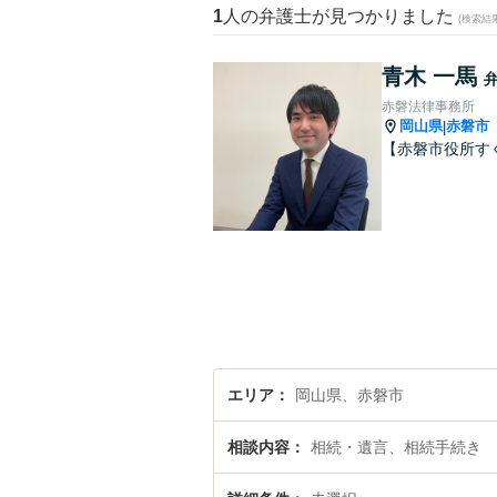
1
人の弁護士が見つかりました
(検索結
青木 一馬
赤磐法律事務所
岡山県
赤磐市
|
【赤磐市役所す
エリア
岡山県、赤磐市
相談内容
相続・遺言、相続手続き