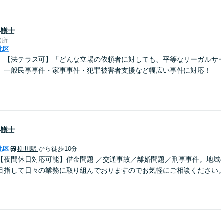
弁護士
務所
北区
】【法テラス可】「どんな立場の依頼者に対しても、平等なリーガルサ
。一般民事事件・家事事件・犯罪被害者支援など幅広い事件に対応！
弁護士
北区
柳川駅
から徒歩10分
【夜間休日対応可能】借金問題 ／交通事故／離婚問題／刑事事件。地域
目指して日々の業務に取り組んでおりますのでお気軽にご相談ください