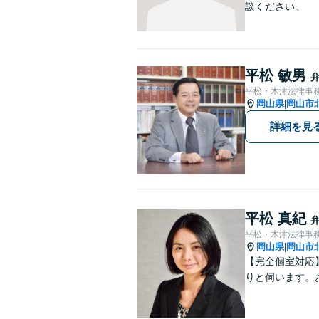
談ください。
平松 敏男
平松・木津法律事
岡山県
岡山市
|
詳細を見
平松 真紀
平松・木津法律事
岡山県
岡山市
|
【完全個室対応
りと伺います。