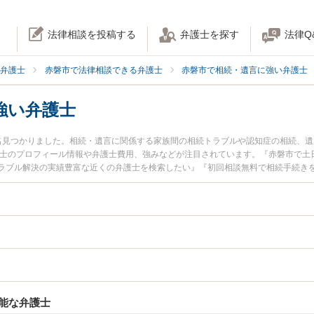
法律相談を投稿する
弁護士を探す
法律Q
弁護士
赤磐市で法律相談できる弁護士
赤磐市で相続・遺言に強い弁護士
強い弁護士
名見つかりました。相続・遺言に関係する家族間の相続トラブルや認知症の相続、
護士のプロフィール情報や弁護士費用、強みなどが注目されています。『赤磐市で土
ラブル解決の実績豊富な近くの弁護士を検索したい』『初回相談無料で相続手続き
す。
能な弁護士