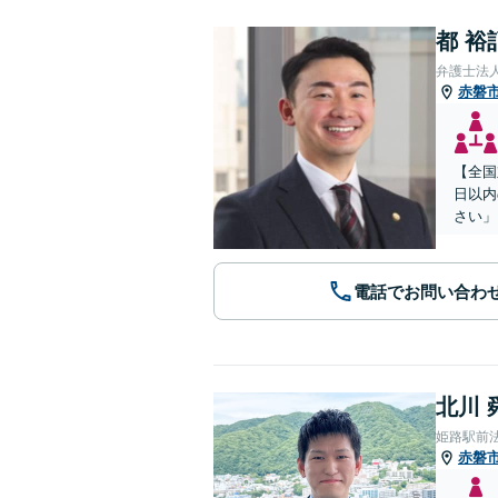
都 裕
弁護士法
赤磐
【全国
日以内
さい」
電話でお問い合わ
北川 
姫路駅前
赤磐