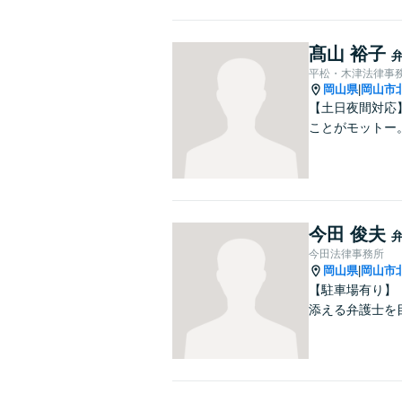
髙山 裕子
平松・木津法律事
岡山県
岡山市
|
【土日夜間対応
ことがモットー
今田 俊夫
今田法律事務所
岡山県
岡山市
|
【駐車場有り】
添える弁護士を