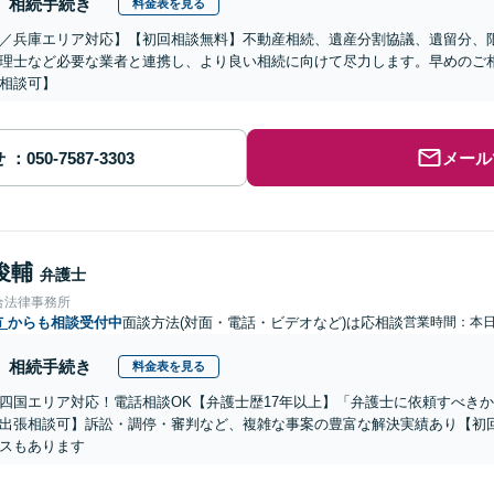
相続手続き
料金表を見る
／兵庫エリア対応】【初回相談無料】不動産相続、遺産分割協議、遺留分、
理士など必要な業者と連携し、より良い相続に向けて尽力します。早めのご
相談可】
せ
メール
俊輔
弁護士
合法律事務所
市
からも相談受付中
面談方法(対面・電話・ビデオなど)は応相談
営業時間：本
相続手続き
料金表を見る
四国エリア対応！電話相談OK【弁護士歴17年以上】「弁護士に依頼すべき
出張相談可】訴訟・調停・審判など、複雑な事案の豊富な解決実績あり【初
スもあります