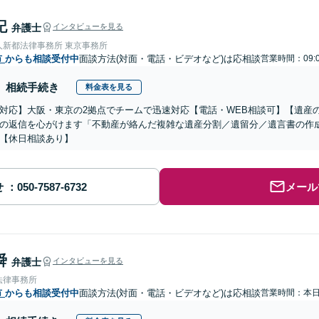
記
弁護士
インタビューを見る
人新都法律事務所 東京事務所
市
からも相談受付中
面談方法(対面・電話・ビデオなど)は応相談
営業時間：09:
相続手続き
料金表を見る
対応】大阪・東京の2拠点でチームで迅速対応【電話・WEB相談可】【遺産
の返信を心がけます「不動産が絡んだ複雑な遺産分割／遺留分／遺言書の作
【休日相談あり】
せ
メール
舜
弁護士
インタビューを見る
法律事務所
市
からも相談受付中
面談方法(対面・電話・ビデオなど)は応相談
営業時間：本