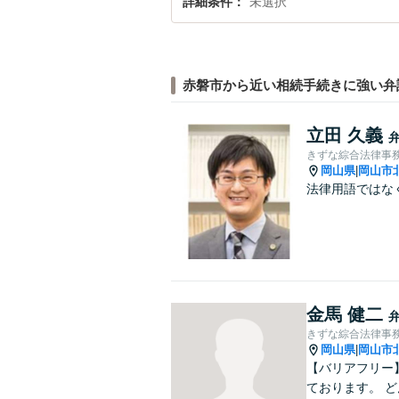
詳細条件
未選択
赤磐市から近い相続手続きに強い弁
立田 久義
きずな綜合法律事
岡山県
岡山市
|
法律用語ではな
金馬 健二
きずな綜合法律事
岡山県
岡山市
|
【バリアフリー
ております。 