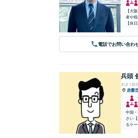
【大阪
者や税
【休日
電話でお問い合わ
兵頭 
きぼう綜
赤磐
中国・
さい【
るケー