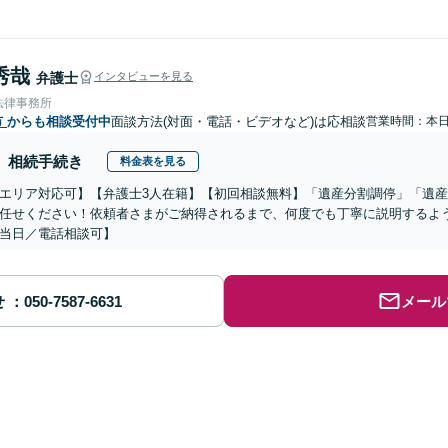
秀哉
弁護士
インタビューを見る
法律事務所
市
からも相談受付中
面談方法(対面・電話・ビデオなど)は応相談
営業時間：本
相続手続き
料金表を見る
エリア対応可】【弁護士3人在籍】【初回相談無料】「遺産分割調停」「遺
任せください！依頼者さまがご納得されるまで、何度でも丁寧に説明するよ
当日／電話相談可】
せ
メール