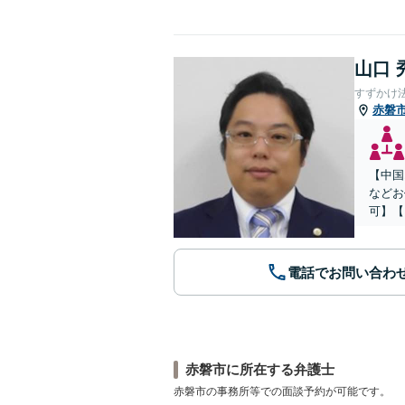
山口 
すずかけ
赤磐
【中国
などお
可】【
電話でお問い合わ
赤磐市に所在する弁護士
赤磐市の事務所等での面談予約が可能です。