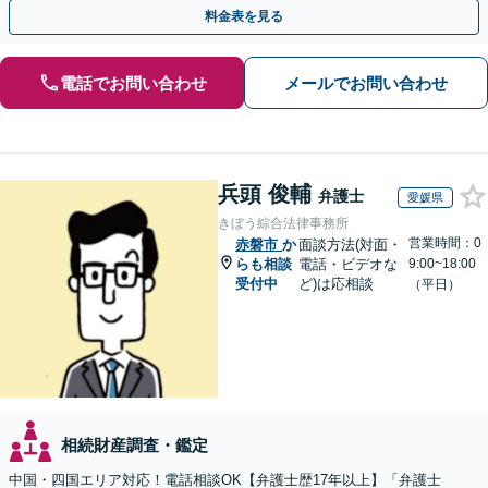
執行／事業承継など、お任せください」【休日相談あり】
料金表を見る
電話でお問い合わせ
メールでお問い合わせ
兵頭 俊輔
弁護士
愛媛県
きぼう綜合法律事務所
営業時間：0
赤磐市
か
面談方法(対面・
らも相談
電話・ビデオな
9:00~18:00
受付中
ど)は応相談
（平日）
相続財産調査・鑑定
中国・四国エリア対応！電話相談OK【弁護士歴17年以上】「弁護士