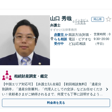
山口 秀哉
岡山県
インタビュ
ーを見る
弁護士
すずかけ法律事務所
営業時間：0
赤磐市
か
面談方法(対面・
らも相談
電話・ビデオな
9:30~20:00
受付中
ど)は応相談
（平日）
相続財産調査・鑑定
【中国エリア対応可】【弁護士3人在籍】【初回相談無料】「遺産分
割調停」「遺産分割審判」「代理人としての交渉」などお任せくださ
い！依頼者さまがご納得されるまで、何度でも丁寧に説明するよう心
掛けています【土日祝／夜間対応可】【当日／電話相談可】
料金表を見る