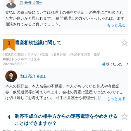
泉 亮介
なぜ調停を申し立てたのか(例えば、あかささんと話合いが出来ない／
弁護士
決裂した、など)や亡くなった方・あかささん・お姉さん間の事情やい
支払いの費目等については税理士の先生や会計士の先生にご相談され
きさつなどが書かれていると思うので、あかささんから見てそれは違
た方が良いかと思われます。 顧問税理士の方がいらっしゃれば、まず
うと感じるところは、どのように違うのか、など書くとよいです。 そ
相談されてみると良いでしょう。
の他、お姉さんの申立書には書かれていないけど、どのように遺産を
分けるかを決めるについてあかささんが重要だと考える事情があれば
(例えば、○○のときにお姉さんは亡くなった方からお金を援助してもら
3
遺産相続協議に関して
った等)、それも書くとよいです。 書かない方が良いと思うことは、遺
産分割に関係ない(と思われる)いきさつを沢山盛り込むことだと考えま
#家族間の相続トラブル
#協議
#遺産分割
#相続財産調査・鑑定
す(あくまで遺産分割に関係することに留める方が、裁判所や調停委員
#相続トラブルの代理交渉
の方に事情を理解してもらいやすいと思います)。
2022年6月21日
役にたった
7
佐山 亮介
弁護士
本人の預貯金、本人名義の不動産、本人がもっていた株式や有価証
券、仮想通貨等が考えられます。会社の資産は遺産ではないのでそこ
は切り離してお考え下さい。 相手の弁護士や税理士に頼んでも守秘義
務を理由に断られる可能性が高いです。 資料は調停を起こしてから任
意に開示を求め、応じなければ「調査嘱託」という手続きを使って銀
行等に照会をかけることになるでしょう。 不動産は、相続登記が済ん
4
調停不成立の相手方からの迷惑電話をやめさせる
でいなければ市役所ないし区役所に、お子様と義父様のつながりがわ
ことはできますか？
かる戸籍一式を揃えてもちこみ、「名寄せ」という手続きをすると、
#調停
#相続トラブルの代理交渉
#家族間の相続トラブル
#相続財産調査・鑑定