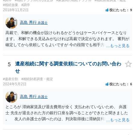
分かると思います。遺産分割協議書の偽造等により既に相続登記され
#相続放棄
#調停
てしまっている場合は、住所などに当たりをつけて登記名義を調べて
2018年11月2日
役にたった
9
探すことになるでしょう。 代理人弁護士を立てられるのはおすすめで
すが、現代では、各々が自由に価格設定をしていますので、特に相場
高島 秀行
弁護士
はお示しできません。ただし、かつて日本弁護士連合会が設けていた
報酬基準を踏まえて価格設定している弁護士は一定数いると思います
高裁で、和解の機会が設けられるかどうかはケースバイケースとなり
ので、それが一応の目安となるでしょう。
ます。 和解できる見込みがなければ高裁で決定がなされます。 審判が
確定してから依頼してもよいですが 今の段階でも相手方の連絡が迷惑
であれば 弁護士に依頼してもよいと思います。
5
遺産相続に関する調査依頼についてのお問い合わ
せ
#遺産分割
#相続財産調査・鑑定
2024年5月2日
役にたった
6
高島 秀行
弁護士
ところが 滞納家賃及び退去費用が全く 支払われていないため、 弁護
士 先生が退去された方の銀行口座を調べることができたと聞きました
。 友人の弁護士が調べたのは、判決取得後に滞納賃料回収のため
に、預金の有無及び残高の開示を求めたもので 判決を取るために、
預金の入出金履歴を調べたわけではありません。 残念ながら、事案