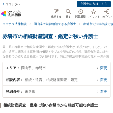
弁護士の方はこちら
ココナラへ
投稿する
探す
閲覧履歴
マイリスト
ログイン
ココナラ法律相談
岡山県で法律相談できる弁護士
赤磐市で法律相談で
赤磐市の相続財産調査・鑑定に強い弁護士
岡山県の赤磐市で相続財産調査・鑑定に強い弁護士が1名見つかりました。相
続・遺言に関係する家族間の相続トラブルや認知症の相続、遺産分割等の細か
な分野での絞り込み検索もでき便利です。特に赤磐法律事務所の青木 一馬弁護
士のプロフィール情報や弁護士費用、強みなどが注目されています。『赤磐市
で土日や夜間に発生した相続財産調査・鑑定のトラブルを今すぐに弁護士に相
エリア
岡山県、赤磐市
変更
談したい』『相続財産調査・鑑定のトラブル解決の実績豊富な近くの弁護士を
検索したい』『初回相談無料で相続財産調査・鑑定を法律相談できる赤磐市内
相談内容
相続・遺言、相続財産調査・鑑定
変更
の弁護士に相談予約したい』などでお困りの相談者さんにおすすめです。
詳細条件
未選択
変更
相続財産調査・鑑定に強い赤磐市から相談可能な弁護士