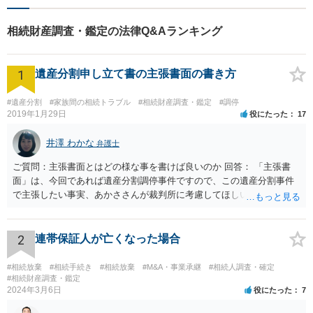
相続財産調査・鑑定の法律Q&Aランキング
1
遺産分割申し立て書の主張書面の書き方
#遺産分割
#家族間の相続トラブル
#相続財産調査・鑑定
#調停
2019年1月29日
役にたった
17
井澤 わかな
弁護士
ご質問：主張書面とはどの様な事を書けば良いのか 回答： 「主張書
面」は、今回であれば遺産分割調停事件ですので、この遺産分割事件
で主張したい事実、あかささんが裁判所に考慮してほしいと思う、亡
くなった方・あかささん・お姉さん間の事情などを記入することにな
ります。 もし、主張したい事実や考慮してほしい事情に関連して
資料を持っているようであれば、主張書面とは別で提出できます。も
2
連帯保証人が亡くなった場合
し、お姉さんに見られたくないような資料がある場合、「非開示の希
望に関する申出書」と共に提出することも考えられます。 ご質問：書
#相続放棄
#相続手続き
#相続放棄
#M&A・事業承継
#相続人調査・確定
いた方が良い事と書かない方が良い事 回答： お姉さんが申立書の「申
#相続財産調査・鑑定
2024年3月6日
役にたった
7
立ての趣旨」のところに書いている遺産の分け方に対して意見があれ
ば、まずそれを書くとよいです。 次に「申立ての理由」のところに、