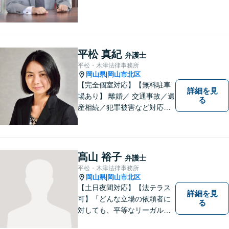
平松 真紀
弁護士
平松・木津法律事務所
岡山県
岡山市北区
|
【完全個室対応】【無料駐車
詳細を見
場あり】 離婚／ 交通事故／遺
る
産相続／犯罪被害など対応可
能。お話を、じっくりと伺い
ます。お気軽にご相談くださ
い。
髙山 裕子
弁護士
平松・木津法律事務所
岡山県
岡山市北区
|
【土日夜間対応】【法テラス
詳細を見
可】「どんな立場の依頼者に
る
対しても、平等なリーガルサ
ービスを提供する」ことがモ