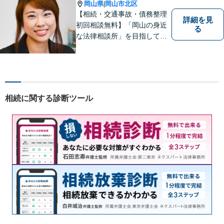
い。【土曜日も受付可能】
岡山県
岡山市北区
|
【専用駐車場あり】
【相続・交通事故・債務整理
詳細を見
初回相談無料】「岡山の身近
る
な法律相談所」を目指してい
ます。お悩みやご不安を抱え
た方のお力になれるよう全力
でサポートしていきます。ど
んなささいなことでも構いま
せん。お気軽にご相談くださ
相続に関する診断ツール
い。【土曜日も受付可能】
【専用駐車場あり】