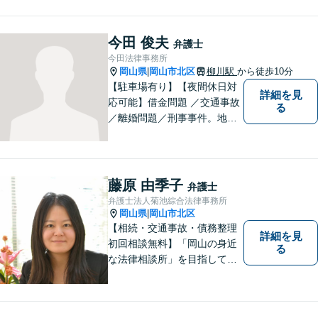
ットー。一般民事事件・家事
事件・犯罪被害者支援など幅
広い事件に対応！
今田 俊夫
弁護士
今田法律事務所
岡山県
岡山市北区
柳川駅
から徒歩10分
|
【駐車場有り】【夜間休日対
詳細を見
応可能】借金問題 ／交通事故
る
／離婚問題／刑事事件。地域
の方々に親身に寄り添える弁
護士を目指して日々の業務に
取り組んでおりますのでお気
軽にご相談ください。
藤原 由季子
弁護士
弁護士法人菊池綜合法律事務所
岡山県
岡山市北区
|
【相続・交通事故・債務整理
詳細を見
初回相談無料】「岡山の身近
る
な法律相談所」を目指してい
ます。お悩みやご不安を抱え
た方のお力になれるよう全力
でサポートしていきます。ど