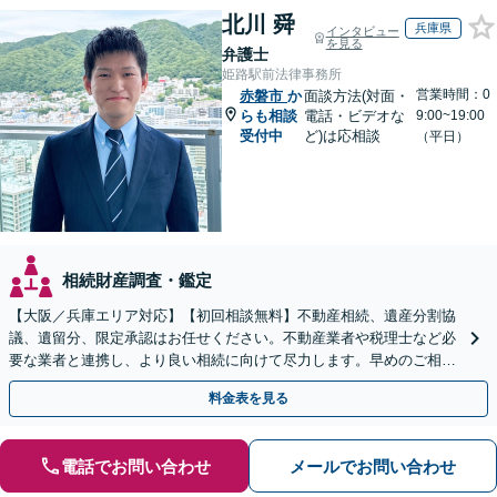
北川 舜
兵庫県
インタビュー
を見る
弁護士
姫路駅前法律事務所
営業時間：0
赤磐市
か
面談方法(対面・
らも相談
電話・ビデオな
9:00~19:00
受付中
ど)は応相談
（平日）
相続財産調査・鑑定
【大阪／兵庫エリア対応】【初回相談無料】不動産相続、遺産分割協
議、遺留分、限定承認はお任せください。不動産業者や税理士など必
要な業者と連携し、より良い相続に向けて尽力します。早めのご相談
が複雑化を防ぐカギとなります【休日相談可】
料金表を見る
電話でお問い合わせ
メールでお問い合わせ