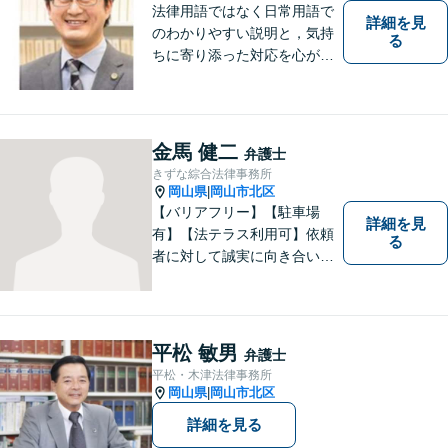
法律用語ではなく日常用語で
詳細を見
のわかりやすい説明と，気持
る
ちに寄り添った対応を心がけ
ています。
金馬 健二
弁護士
きずな綜合法律事務所
岡山県
岡山市北区
|
【バリアフリー】【駐車場
詳細を見
有】【法テラス利用可】依頼
る
者に対して誠実に向き合い、
寄り添うことを心がけており
ます。 どんなときでもすぐに
案件に取り掛かることができ
るように準備していますので
平松 敏男
弁護士
お気軽にご相談ください。
平松・木津法律事務所
岡山県
岡山市北区
|
詳細を見る