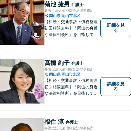
んなささいなことでも構いま
菊池 捷男
弁護士
せん。お気軽にご相談くださ
弁護士法人菊池綜合法律事務所
い。【土曜日も受付可能】
岡山県
岡山市北区
|
【専用駐車場あり】
【相続・交通事故・債務整理
詳細を見
初回相談無料】「岡山の身近
る
な法律相談所」を目指してい
ます。お悩みやご不安を抱え
た方のお力になれるよう全力
でサポートしていきます。ど
んなささいなことでも構いま
髙橋 絢子
弁護士
せん。お気軽にご相談くださ
弁護士法人菊池綜合法律事務所
い。【土曜日も受付可能】
岡山県
岡山市北区
|
【専用駐車場あり】
【相続・交通事故・債務整理
詳細を見
初回相談無料】「岡山の身近
る
な法律相談所」を目指してい
ます。お悩みやご不安を抱え
た方のお力になれるよう全力
でサポートしていきます。ど
んなささいなことでも構いま
福住 涼
弁護士
せん。お気軽にご相談くださ
弁護士法人菊池綜合法律事務所