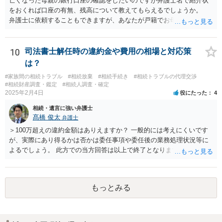
亡くなった母親の銀行口座の確認をしたいのですが弁護士名で紹介状
をおくれば口座の有無、残高について教えてもらえるでしょうか。
弁護士に依頼することもできますが、あなたが戸籍でお母さんの相続
人であり、相続人本人であることなどを証明すれば、口座の有無や残
高は教えてくれると思います。 自分ではよくわからないということ
であれば、弁護士に相談し依頼されたら良いと思います。
10
司法書士解任時の違約金や費用の相場と対応策
は？
#家族間の相続トラブル
#相続放棄
#相続手続き
#相続トラブルの代理交渉
#相続財産調査・鑑定
#相続人調査・確定
2025年2月4日
役にたった
4
相続・遺言に強い弁護士
髙橋 俊太
弁護士
＞100万超えの違約金額はありえますか？ 一般的には考えにくいです
が、実際にあり得るかは否かは委任事項や委任後の業務処理状況等に
よるでしょう。 此方での当方回答は以上で終了となりますが、参考に
なりましたら幸いです。
もっとみる