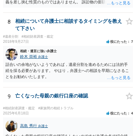
義を差し挟む性質のものではありません。 訴訟物の価額自体が裁判の
目的（審理の対象）となることもありませんので、上申書や証拠を出
したとしても、変更されることはありません。
8
相続について弁護士に相談するタイミングを教え
て下さい
#遺産分割
#相続財産調査・鑑定
2018年9月27日
役にたった
7
相続・遺言に強い弁護士
鈴木 崇裕
弁護士
話合いの余地がないようであれば，遺産分割を進めるためには法的手
続を採る必要があります。 やはり，弁護士への相談を早期になさるこ
とをお勧めいたします。
9
亡くなった母親の銀行口座の確認
#相続財産調査・鑑定
#家族間の相続トラブル
2025年6月18日
役にたった
4
高島 秀行
弁護士