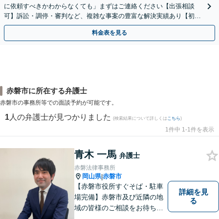
に依頼すべきかわからなくても」まずはご連絡ください【出張相談
可】訴訟・調停・審判など、複雑な事案の豊富な解決実績あり【初回
相談無料】初回面談のみで解決できるケースもあります
料金表を見る
赤磐市に所在する弁護士
赤磐市の事務所等での面談予約が可能です。
1
人の弁護士が見つかりました
(検索結果について詳しくは
こちら
)
1件中 1-1件を表示
青木 一馬
弁護士
赤磐法律事務所
岡山県
赤磐市
|
【赤磐市役所すぐそば・駐車
詳細を見
場完備】赤磐市及び近隣の地
る
域の皆様のご相談をお待ちし
ております。