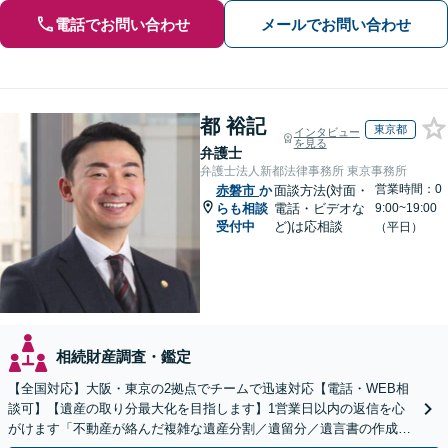
電話でお問い合わせ
メールでお問い合わせ
都 裕記
東京都
インタビュー
を見る
弁護士
弁護士法人新都法律事務所 東京事務所
営業時間：0
赤磐市
か
面談方法(対面・
らも相談
電話・ビデオな
9:00~19:00
受付中
ど)は応相談
（平日）
相続財産調査・鑑定
【全国対応】大阪・東京の2拠点でチームで迅速対応【電話・WEB相
談可】【遺産の取り分最大化を目指します】1営業日以内の返信を心
がけます「不動産が絡んだ複雑な遺産分割／遺留分／遺言書の作成・