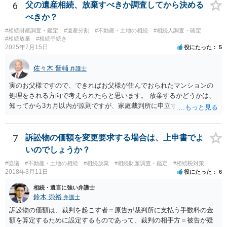
や目的も異なりますし、開示の内容も異なります。
6
父の遺産相続、放棄すべきか調査してから決める
べきか？
#相続財産調査・鑑定
#遺産分割
#不動産・土地の相続
#相続人調査・確定
#相続放棄
#相続手続き
2025年7月15日
役にたった
5
佐々木 晋輔
弁護士
実のお父様ですので、できればお父様が住んでおられたマンションの
処理をされる方向で考えられたらと思います。 放棄するかどうかは、
知ってから3カ月以内が原則ですが、家庭裁判所に申立すれば3カ月の
期間を伸長することができます。 その間に、財産の状況を調査して、
放棄するかどうか決めることができます。 銀行やサラ金が数年も放置
することはありませんので、数年後に借金が発見される可能性はほぼ
7
訴訟物の価額を変更要求する場合は、上申書でよ
ありません。 なお、私が扱った相続放棄を検討していた案件で、期間
いのでしょうか？
伸長して調査したところ、サラ金に対する過払金など相当な財産が見
#協議
#不動産・土地の相続
#相続放棄
#相続財産調査・鑑定
#相続税対策
つかったため相続したという事例がありました。
2018年3月11日
役にたった
6
相続・遺言に強い弁護士
鈴木 崇裕
弁護士
訴訟物の価額は、裁判を起こす者＝原告が裁判所に支払う手数料の金
額を算定するために設定するものであって、裁判の相手方＝被告が疑