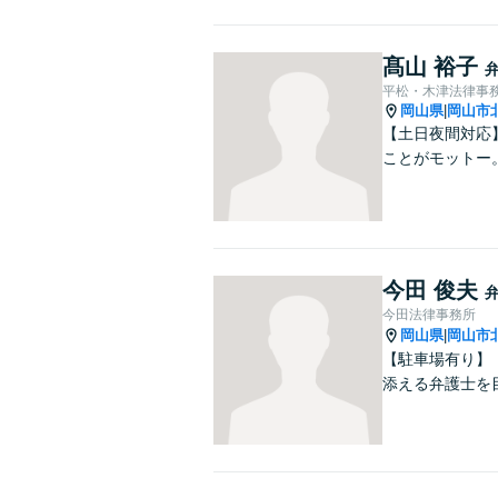
髙山 裕子
平松・木津法律事
岡山県
岡山市
|
【土日夜間対応
ことがモットー
今田 俊夫
今田法律事務所
岡山県
岡山市
|
【駐車場有り】
添える弁護士を