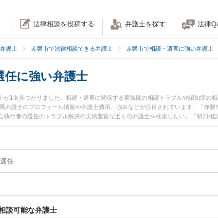
法律相談を投稿する
弁護士を探す
法律Q
弁護士
赤磐市で法律相談できる弁護士
赤磐市で相続・遺言に強い弁護士
選任に強い弁護士
士が1名見つかりました。相続・遺言に関係する家族間の相続トラブルや認知症の
一馬弁護士のプロフィール情報や弁護士費用、強みなどが注目されています。『赤磐
言執行者の選任のトラブル解決の実績豊富な近くの弁護士を検索したい』『初回相
の相談者さんにおすすめです。
選任
相談可能な弁護士