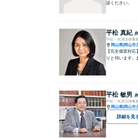
談ください。
平松 真紀
平松・木津法律事
岡山県
岡山市
|
【完全個室対応
りと伺います。
平松 敏男
平松・木津法律事
岡山県
岡山市
|
詳細を見