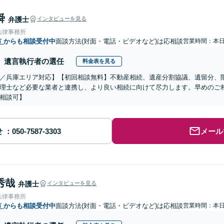
舜
弁護士
インタビューを見る
法律事務所
市
からも相談受付中
面談方法(対面・電話・ビデオなど)は応相談
営業時間：本
遺言執行者の選任
料金表を見る
／兵庫エリア対応】【初回相談無料】不動産相続、遺産分割協議、遺留分、
理士など必要な業者と連携し、より良い相続に向けて尽力します。早めのご
相談可】
せ
メール
秀哉
弁護士
インタビューを見る
法律事務所
市
からも相談受付中
面談方法(対面・電話・ビデオなど)は応相談
営業時間：本