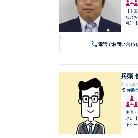
【中国
などお
可】【
電話でお問い合わ
兵頭 
きぼう綜
赤磐
中国・
さい【
るケー