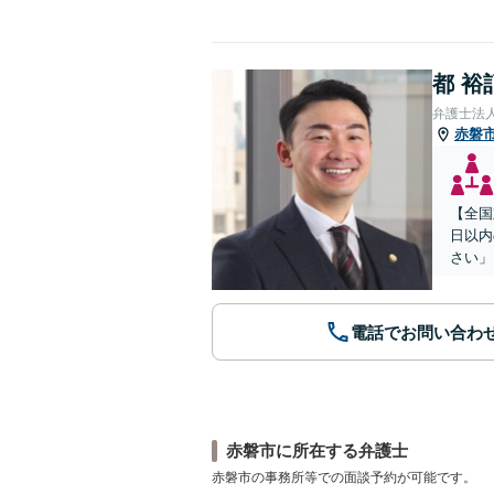
都 裕
弁護士法
赤磐
【全国
日以内
さい」
電話でお問い合わ
赤磐市に所在する弁護士
赤磐市の事務所等での面談予約が可能です。