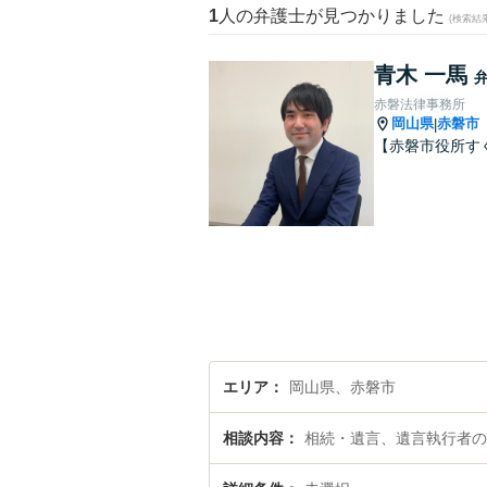
1
人の弁護士が見つかりました
(検索結
青木 一馬
赤磐法律事務所
岡山県
赤磐市
|
【赤磐市役所す
エリア
岡山県、赤磐市
相談内容
相続・遺言、遺言執行者の