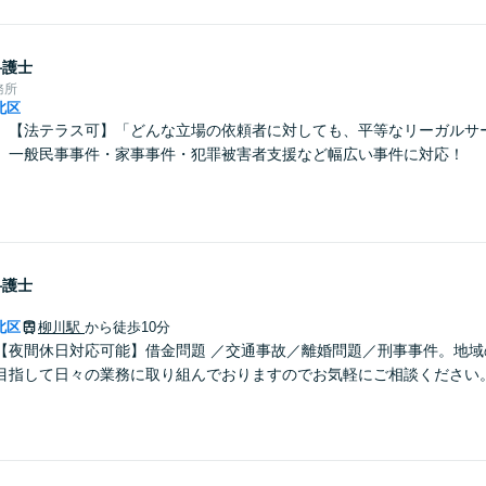
弁護士
務所
北区
】【法テラス可】「どんな立場の依頼者に対しても、平等なリーガルサ
。一般民事事件・家事事件・犯罪被害者支援など幅広い事件に対応！
弁護士
北区
柳川駅
から徒歩10分
【夜間休日対応可能】借金問題 ／交通事故／離婚問題／刑事事件。地域
目指して日々の業務に取り組んでおりますのでお気軽にご相談ください