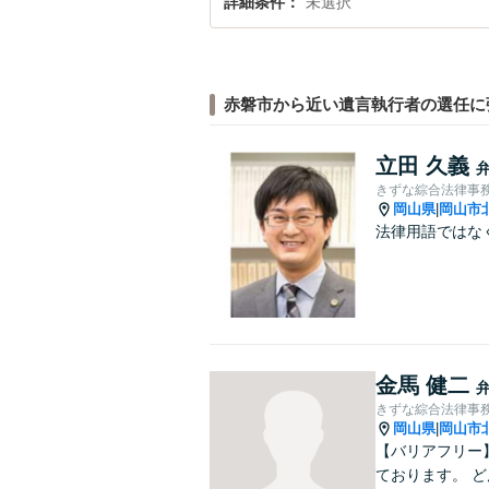
詳細条件
未選択
赤磐市から近い遺言執行者の選任に
立田 久義
きずな綜合法律事
岡山県
岡山市
|
法律用語ではな
金馬 健二
きずな綜合法律事
岡山県
岡山市
|
【バリアフリー
ております。 