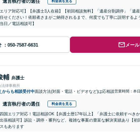
遺言執行者の選任
料金表を見る
エリア対応可】【弁護士3人在籍】【初回相談無料】「遺産分割調停」「遺
任せください！依頼者さまがご納得されるまで、何度でも丁寧に説明するよ
当日／電話相談可】
せ
メール
俊輔
弁護士
合法律事務所
市
からも相談受付中
面談方法(対面・電話・ビデオなど)は応相談
営業時間：本
遺言執行者の選任
料金表を見る
四国エリア対応！電話相談OK【弁護士歴17年以上】「弁護士に依頼すべき
出張相談可】訴訟・調停・審判など、複雑な事案の豊富な解決実績あり【初
スもあります