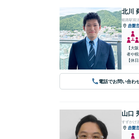
北川 
姫路駅前
赤磐
【大阪
者や税
【休日
電話でお問い合わ
山口 
すずかけ
赤磐