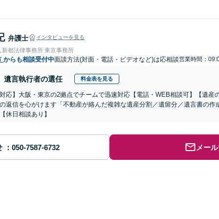
記
弁護士
インタビューを見る
人新都法律事務所 東京事務所
市
からも相談受付中
面談方法(対面・電話・ビデオなど)は応相談
営業時間：09:
遺言執行者の選任
料金表を見る
対応】大阪・東京の2拠点でチームで迅速対応【電話・WEB相談可】【遺産
の返信を心がけます「不動産が絡んだ複雑な遺産分割／遺留分／遺言書の作
【休日相談あり】
せ
メール