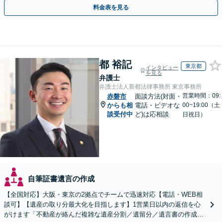
相談無料】初回面談のみで解決できるケースもあります
料金表を見る
都 裕記
東京都
インタビュー
を見る
弁護士
弁護士法人新都法律事務所 東京事務所
営業時間：09:
赤磐市
面談方法(対面・
からも相
電話・ビデオな
00~19:00（土
談受付中
ど)は応相談
日祝日）
自筆証書遺言の作成
【全国対応】大阪・東京の2拠点でチームで迅速対応【電話・WEB相
談可】【遺産の取り分最大化を目指します】1営業日以内の返信を心
がけます「不動産が絡んだ複雑な遺産分割／遺留分／遺言書の作成・