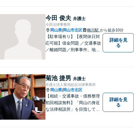
ットー。一般民事事件・家事
事件・犯罪被害者支援など幅
広い事件に対応！
今田 俊夫
弁護士
今田法律事務所
岡山県
岡山市北区
柳川駅
から徒歩10分
|
【駐車場有り】【夜間休日対
詳細を見
応可能】借金問題 ／交通事故
る
／離婚問題／刑事事件。地域
の方々に親身に寄り添える弁
護士を目指して日々の業務に
取り組んでおりますのでお気
軽にご相談ください。
菊池 捷男
弁護士
弁護士法人菊池綜合法律事務所
岡山県
岡山市北区
|
【相続・交通事故・債務整理
詳細を見
初回相談無料】「岡山の身近
る
な法律相談所」を目指してい
ます。お悩みやご不安を抱え
た方のお力になれるよう全力
でサポートしていきます。ど