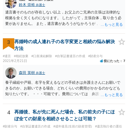
鈴木 崇裕
弁護士
遺言書そのものが存在しない以上，お父上のご兄弟の主張は法律的な
根拠を全く欠くものになります。 したがって，主張自体，取り合う必
要がありません。 また，遺言書があろうがなかろうが，お父上のご兄
弟と面会しなければならない義務はもともとありません。 峰岸先生の
ご回答にもありますが， 代理人弁護士をたてて，その弁護士から相手
方に対して， ・相続に関する主張は法的根拠がなく，一切応じないこ
3
再婚時の成人連れ子の名字変更と相続の悩み解決
と ・今後一切の連絡をしてこないでほしいこと ・連絡を継続してくる
方法
ようであれば警察への通報や法的措置も辞さないこと などを記載した
#遺言
#相続放棄
#口座凍結解除
#自筆証書遺言の作成
#財産分与
書面を発送してもらうことがよろしいように思います。
2021年2月21日
役にたった
7
森田 英樹
弁護士
養子縁組や戸籍、名字を変えるなどの手続きは弁護士さんにお願いで
きるのか、お願いできる場合、どれくらいの費用がかかるのかなども
知りたいです。 ・・・可能です。費用については 弁護士と直接面談
の上 内容を確認し 協議の上個別に契約によって決まることになっ
ています。 やはり、成人した子のことまでごちゃごちゃ考えず、自分
の事だけ考えるべきなのでしょうか ・・・お子さんの事をまで含め良
4
再婚後、私が先に死んだ場合、私の前夫の子にほ
い解決案があればお悩みになるのは当然と言えば当然のことです。 彼
ぼ全ての財産を相続させることは可能？
と親子関係を結びたいと思っているが、名字は変えたくない・・・養
#財産分与
#自筆証書遺言の作成
#成年後見(生前の財産管理)
#遺言執行者の選任