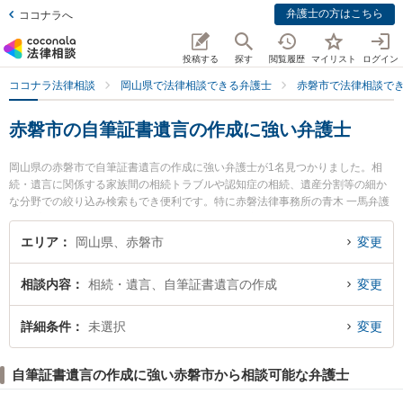
弁護士の方はこちら
ココナラへ
投稿する
探す
閲覧履歴
マイリスト
ログイン
ココナラ法律相談
岡山県で法律相談できる弁護士
赤磐市で法律相談で
赤磐市の自筆証書遺言の作成に強い弁護士
岡山県の赤磐市で自筆証書遺言の作成に強い弁護士が1名見つかりました。相
続・遺言に関係する家族間の相続トラブルや認知症の相続、遺産分割等の細か
な分野での絞り込み検索もでき便利です。特に赤磐法律事務所の青木 一馬弁護
士のプロフィール情報や弁護士費用、強みなどが注目されています。『赤磐市
で土日や夜間に発生した自筆証書遺言の作成のトラブルを今すぐに弁護士に相
エリア
岡山県、赤磐市
変更
談したい』『自筆証書遺言の作成のトラブル解決の実績豊富な近くの弁護士を
検索したい』『初回相談無料で自筆証書遺言の作成を法律相談できる赤磐市内
相談内容
相続・遺言、自筆証書遺言の作成
変更
の弁護士に相談予約したい』などでお困りの相談者さんにおすすめです。
詳細条件
未選択
変更
自筆証書遺言の作成に強い赤磐市から相談可能な弁護士