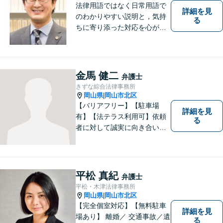
法律用語ではなく日常用語で
詳細を見
のわかりやすい説明と，気持
る
ちに寄り添った対応を心がけ
ています。
金馬 健二
弁護士
きずな綜合法律事務所
岡山県
岡山市北区
|
【バリアフリー】【駐車場
詳細を見
有】【法テラス利用可】依頼
る
者に対して誠実に向き合い、
寄り添うことを心がけており
ます。 どんなときでもすぐに
案件に取り掛かることができ
るように準備していますので
平松 真紀
弁護士
お気軽にご相談ください。
平松・木津法律事務所
岡山県
岡山市北区
|
【完全個室対応】【無料駐車
詳細を見
場あり】 離婚／ 交通事故／遺
る