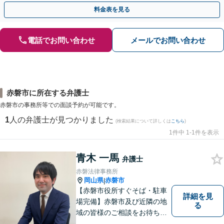
執行／事業承継など、お任せください」【休日相談あり】
料金表を見る
電話でお問い合わせ
メールでお問い合わせ
赤磐市に所在する弁護士
赤磐市の事務所等での面談予約が可能です。
1
人の弁護士が見つかりました
(検索結果について詳しくは
こちら
)
1件中 1-1件を表示
青木 一馬
弁護士
赤磐法律事務所
岡山県
赤磐市
|
【赤磐市役所すぐそば・駐車
詳細を見
場完備】赤磐市及び近隣の地
る
域の皆様のご相談をお待ちし
ております。