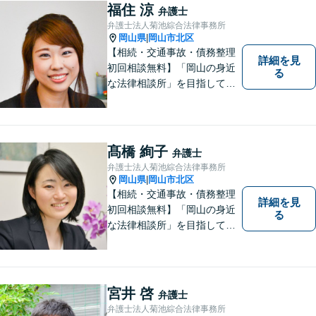
んなささいなことでも構いま
福住 涼
弁護士
せん。お気軽にご相談くださ
弁護士法人菊池綜合法律事務所
い。【土曜日も受付可能】
岡山県
岡山市北区
|
【専用駐車場あり】
【相続・交通事故・債務整理
詳細を見
初回相談無料】「岡山の身近
る
な法律相談所」を目指してい
ます。お悩みやご不安を抱え
た方のお力になれるよう全力
でサポートしていきます。ど
んなささいなことでも構いま
髙橋 絢子
弁護士
せん。お気軽にご相談くださ
弁護士法人菊池綜合法律事務所
い。【土曜日も受付可能】
岡山県
岡山市北区
|
【専用駐車場あり】
【相続・交通事故・債務整理
詳細を見
初回相談無料】「岡山の身近
る
な法律相談所」を目指してい
ます。お悩みやご不安を抱え
た方のお力になれるよう全力
でサポートしていきます。ど
んなささいなことでも構いま
宮井 啓
弁護士
せん。お気軽にご相談くださ
弁護士法人菊池綜合法律事務所