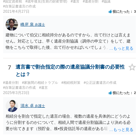
#固定資産税
#成年後見(生前の財産管理)
#遺言
#遺産分割
#協議
ることになりますので、「法務局に預けた自筆証書遺言の存在を親族
#自筆証書遺言の作成
がなかったもの」にすることはできません。 存在をなかったものにす
2021年4月27日
役にたった
3
るというよりも、遺言の効力を争う（遺言は無効だ）と主張する場合
がありえますが、その予防方法は、遺言者と面談してみないと判断が
峰岸 泉
弁護士
難しいです。
建物について伯父に相続持分があるのですから、出て行けとは言えま
せん。対応としては、早く遺産分割協議（調停の申立て）をして、建
物をこちらで取得した後、出て行かせればいいでしょう。 建物の固定
資産税については、持分に応じた負担が考えられますが、時効にかか
っていない部分については請求すればいいと思います。 なお、家賃に
ついては、お父様自身が遺産分割手続をしなかったのですから、あき
7
遺言書で割合指定の際の遺産協議分割書の必要性
らめるしかないと思います。
とは？
#遺産分割
#家族間の相続トラブル
#相続税対策
#公正証書遺言の作成
#自筆証書遺言の作成
#遺言
2025年3月23日
役にたった
2
清水 卓
弁護士
相続分を割合で指定した遺言の場合、複数の遺産を具体的にどうのよ
うに分割するのかについて、相続人間で遺産分割協議により決める必
要が出てきます（預貯金、株•投資信託等の遺産がある場合に、どの遺
産についても相続分の割合で分けるのか、預貯金はある相続人に、株•