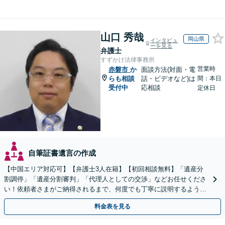
山口 秀哉
岡山県
インタビュ
ーを見る
弁護士
すずかけ法律事務所
営業時
赤磐市
か
面談方法(対面・電
らも相談
話・ビデオなど)は
間：本日
受付中
応相談
定休日
自筆証書遺言の作成
【中国エリア対応可】【弁護士3人在籍】【初回相談無料】「遺産分
割調停」「遺産分割審判」「代理人としての交渉」などお任せくださ
い！依頼者さまがご納得されるまで、何度でも丁寧に説明するよう心
掛けています【土日祝／夜間対応可】【当日／電話相談可】
料金表を見る