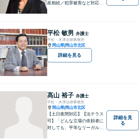
産相続／犯罪被害など対応可
能。お話を、じっくりと伺い
ます。お気軽にご相談くださ
い。
平松 敏男
弁護士
平松・木津法律事務所
岡山県
岡山市北区
|
詳細を見る
髙山 裕子
弁護士
平松・木津法律事務所
岡山県
岡山市北区
|
【土日夜間対応】【法テラス
詳細を見
可】「どんな立場の依頼者に
る
対しても、平等なリーガルサ
ービスを提供する」ことがモ