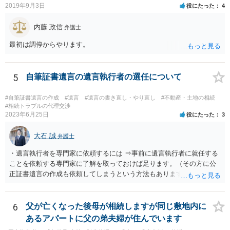
子縁組の必要があり 氏も変更することになります。 しかし 彼は成人
2019年9月3日
役にたった
4
しているとは言え、自分の子と私の連れ子、全て平等にしたいと希
望。もちろん私もそうできればと思います。 ・・・婚姻前の契約 あ
内藤 政信
弁護士
るいは 遺言書などで その意思を実現する方法はあります。 弁護
士に相談してみてください。
最初は調停からやります。
5
自筆証書遺言の遺言執行者の選任について
#自筆証書遺言の作成
#遺言
#遺言の書き直し・やり直し
#不動産・土地の相続
#相続トラブルの代理交渉
2023年6月25日
役にたった
3
大石 誠
弁護士
・遺言執行者を専門家に依頼するには ⇒事前に遺言執行者に就任する
ことを依頼する専門家に了解を取っておけば足ります。（その方に公
正証書遺言の作成も依頼してしまうという方法もあります） 事前に了
解を取るだけであれば、契約は不要ですし、契約料を払う必要もあり
ません。 遺言執行者に就任し、遺言執行が完了したときの報酬だけ、
弁護士費用としてかかります。 ・亡くなった際に、法務局に預けた自
6
父が亡くなった後母が相続しますが同じ敷地内に
筆証書遺言の存在を親族がなかったものにされる可能性 ⇒自筆の遺言
あるアパートに父の弟夫婦が住んでいます
書を法務局に保管した場合、死亡後、法務局に遺言書の有無を照会す