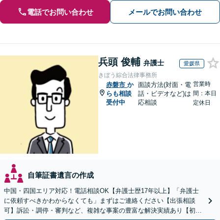
電話でお問い合わせ
メールでお問い合わせ
兵頭 俊輔
弁護士
愛媛県
きぼう綜合法律事務所
営業時
赤磐市
か
面談方法(対面・電
らも相談
話・ビデオなど)は
間：本日
受付中
応相談
定休日
自筆証書遺言の作成
中国・四国エリア対応！電話相談OK【弁護士歴17年以上】「弁護士
に依頼すべきかわからなくても」まずはご連絡ください【出張相談
可】訴訟・調停・審判など、複雑な事案の豊富な解決実績あり【初回