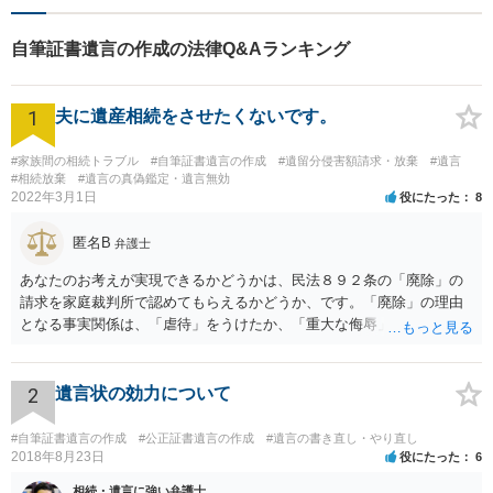
自筆証書遺言の作成の法律Q&Aランキング
1
夫に遺産相続をさせたくないです。
#家族間の相続トラブル
#自筆証書遺言の作成
#遺留分侵害額請求・放棄
#遺言
#相続放棄
#遺言の真偽鑑定・遺言無効
2022年3月1日
役にたった
8
匿名B
弁護士
あなたのお考えが実現できるかどうかは、民法８９２条の「廃除」の
請求を家庭裁判所で認めてもらえるかどうか、です。「廃除」の理由
となる事実関係は、「虐待」をうけたか、「重大な侮辱」を受けた
か、推定相続人たる夫に「その他著しい非行」があったか否かです。
「廃除」は遺言でも可能です（民法８９３条）。 弁護士に具体的な事
情を話して相談して、「廃除」が可能か、実際に法律相談を受けるこ
2
遺言状の効力について
とをお勧めします。
#自筆証書遺言の作成
#公正証書遺言の作成
#遺言の書き直し・やり直し
2018年8月23日
役にたった
6
相続・遺言に強い弁護士