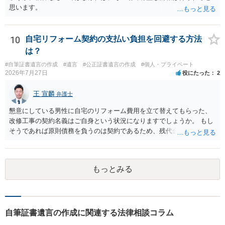
思います。
10
自宅リフォーム契約の支払い負担を回避する方法
は？
#自筆証書遺言の作成
#遺言
#公正証書遺言の作成
#個人・プライベート
2026年7月27日
役にたった
2
王 宣麟
弁護士
懇意にしている男性に自宅のリフォーム費用を立て替えてもらった、
改修工事の契約名義はご自身という状況になりますでしょうか。 もし
そうであれば原則債務を負うのは契約であるため、残代金を捻出して
もらうよう約束した男性に支払いをお願いするしかないように思われ
ます。 入籍した場合でも、原則契約者が単独で全ての債務を負うこと
には変わりがありません。 なかなか対応に難しい案件であり、公開の
もっとみる
場でアドバイスを行うのも限界があるように思われますので、資料等
を持参のうえ個別に弁護士に相談されることをお勧めします。
自筆証書遺言の作成に関連する法律相談コラム