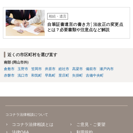
相続・遺言
自筆証書遺言の書き方│法改正の変更点
とは？必要書類や注意点など解説
近くの市区町村を選び直す
南部 (岡山市外)
倉敷市
玉野市
笠岡市
井原市
総社市
高梁市
備前市
瀬戸内市
赤磐市
浅口市
和気町
早島町
里庄町
矢掛町
吉備中央町
ココナラ法律相談について
ココナラ法律相談とは
ご意見・ご要望
法律Q&A
利用規約