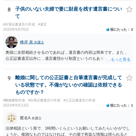
投資信託は他の相続人にというような分け方をするのか等について
は、相続人間で遺産分割協議により決める必要があります）。
8
子供のいない夫婦で妻に財産を残す遺言書につい
て
#自筆証書遺言の作成
#遺言
2020年9月25日
役にたった
2
峰岸 泉
弁護士
奥様に全部相続させるのであれば，遺言書の内容は簡単です。また，
公正証書遺言以外に，遺言書預かり制度というのもあります。
9
離婚に関しての公正証書と自筆遺言書が完成して
いる状態です。不備がないかの確認は依頼できる
ものですか？
#離婚書類作成
#自筆証書遺言の作成
#公正証書遺言の作成
2023年9月13日
役にたった
1
匿名A
弁護士
法律相談という形で、1時間いくらというお願いしてみたらいかがでし
ょうか。複雑なものではなければ、その場で有益な情報は得られると