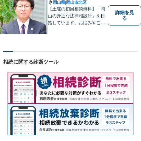
い。【土曜日も受付可能】
岡山県
岡山市北区
|
【専用駐車場あり】
【土曜の初回相談無料】「岡
詳細を見
山の身近な法律相談所」を目
る
指しています。お悩みやご不
安を抱えた方のお力になれる
よう、全力でサポートしてい
きます。どんなささいなこと
でも構いません。お気軽にご
相談ください。【土曜日も受
相続に関する診断ツール
付可能】【専用駐車場あり】