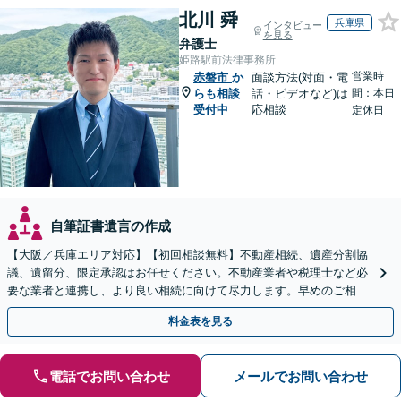
北川 舜
兵庫県
インタビュー
を見る
弁護士
姫路駅前法律事務所
営業時
赤磐市
か
面談方法(対面・電
らも相談
話・ビデオなど)は
間：本日
受付中
応相談
定休日
自筆証書遺言の作成
【大阪／兵庫エリア対応】【初回相談無料】不動産相続、遺産分割協
議、遺留分、限定承認はお任せください。不動産業者や税理士など必
要な業者と連携し、より良い相続に向けて尽力します。早めのご相談
が複雑化を防ぐカギとなります【休日相談可】
料金表を見る
電話でお問い合わせ
メールでお問い合わせ