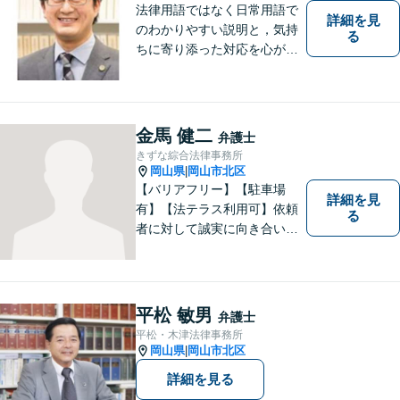
法律用語ではなく日常用語で
詳細を見
のわかりやすい説明と，気持
る
ちに寄り添った対応を心がけ
ています。
金馬 健二
弁護士
きずな綜合法律事務所
岡山県
岡山市北区
|
【バリアフリー】【駐車場
詳細を見
有】【法テラス利用可】依頼
る
者に対して誠実に向き合い、
寄り添うことを心がけており
ます。 どんなときでもすぐに
案件に取り掛かることができ
るように準備していますので
平松 敏男
弁護士
お気軽にご相談ください。
平松・木津法律事務所
岡山県
岡山市北区
|
詳細を見る