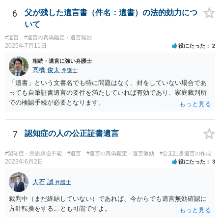
詳しい事情を話して相談された方がよいと思います。
6
父が残した遺言書（件名：遺書）の法的効力につ
いて
#遺言
#遺言の真偽鑑定・遺言無効
2025年7月11日
役にたった
2
相続・遺言に強い弁護士
髙橋 俊太
弁護士
「遺書」という文書名でも特に問題はなく、封をしていない場合であ
っても自筆証書遺言の要件を満たしていれば有効であり、家庭裁判所
での検認手続が必要となります。
7
認知症の人の公正証書遺言
#認知症・意思疎通不能
#遺言
#遺言の真偽鑑定・遺言無効
#公正証書遺言の作成
2023年6月2日
役にたった
3
大石 誠
弁護士
裁判中（まだ終結していない）であれば、今からでも遺言無効確認に
方針転換をすることも可能ですよ。