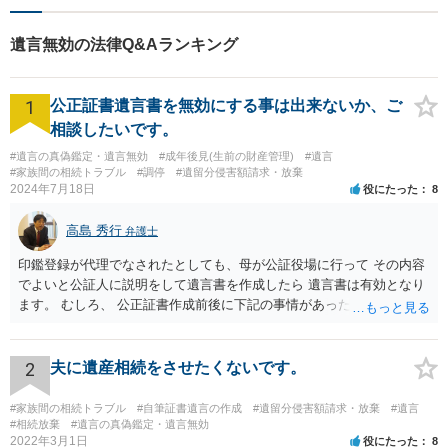
遺言無効の法律Q&Aランキング
1
公正証書遺言書を無効にする事は出来ないか、ご
相談したいです。
#遺言の真偽鑑定・遺言無効
#成年後見(生前の財産管理)
#遺言
#家族間の相続トラブル
#調停
#遺留分侵害額請求・放棄
2024年7月18日
役にたった
8
高島 秀行
弁護士
印鑑登録が代理でなされたとしても、母が公証役場に行って その内容
でよいと公証人に説明をして遺言書を作成したら 遺言書は有効となり
ます。 むしろ、 公正証書作成前後に下記の事情があったことが証明で
きれば判断能力がなく 無効だったと主張することが可能です。 翌年1
月に携帯が新しくなった母からの第一声は「ここにいたら殺される」
「面会に来てくれ」で、長男に聞くと「面会は出来ない。俺は携帯電
2
夫に遺産相続をさせたくないです。
話の使い方を教える為に会っている」「母の話は聞かなくて良い」と
電話が切れました。その後の電話でも「食事に毒が入っている」「体
#家族間の相続トラブル
#自筆証書遺言の作成
#遺留分侵害額請求・放棄
#遺言
にチップが埋められている」等、おかしかったです。 当時の診療記
#相続放棄
#遺言の真偽鑑定・遺言無効
2022年3月1日
役にたった
8
録、介護認定の資料、介護記録を取得して 弁護士に面談で相談された