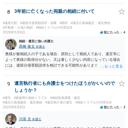
8
3年前に亡くなった両親の相続に付いて
#遺産分割
#遺留分侵害額請求・放棄
#調停
#遺言の真偽鑑定・遺言無効
#不動産・土地の相続
#相続トラブルの代理交渉
2026年5月8日
役にたった
4
相続・遺言に強い弁護士
髙橋 俊太
弁護士
奥様が被相続人の子である場合、原則として相続人であり、遺言等に
よって奥様の取得分がない、又は著しく少ない内容になっている場合
には、遺留分侵害額請求を検討できる可能性があります。ただし、
「相続は３年以内」という説明は、遺留分そのものではなく、相続登
記の義務化に関する説明と混同されている可能性があります。相続登
記については、不動産を相続で取得したことを知った日から３年以内
9
遺言執行者にも弁護士をつけたほうがかいいので
に申請する義務があります。一方、遺留分侵害額請求は、相続開始お
しょうか？
よび遺留分を侵害する贈与・遺贈があったことを知った時から１年で
#遺言
#家族間の相続トラブル
#相続財産調査・鑑定
時効にかかります。また、相続開始から１０年が経過すると、認識の
#遺言の真偽鑑定・遺言無効
#遺言執行者の選任
#相続トラブルの代理交渉
有無にかかわらず行使できなくなります。 奥様がご両親の死亡を最近
2025年8月8日
役にたった
3
まで知らなかったのであれば、少なくとも「知った時から１年」の時
効がいつから進むかは慎重に検討する必要があります。ただし、死亡
川添 圭
弁護士
から３年が経過しているとのことですので、早急に戸籍、遺言の有