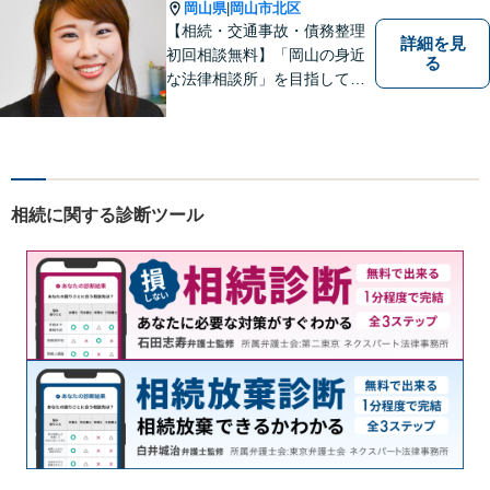
い。【土曜日も受付可能】
岡山県
岡山市北区
|
【専用駐車場あり】
【相続・交通事故・債務整理
詳細を見
初回相談無料】「岡山の身近
る
な法律相談所」を目指してい
ます。お悩みやご不安を抱え
た方のお力になれるよう全力
でサポートしていきます。ど
んなささいなことでも構いま
せん。お気軽にご相談くださ
相続に関する診断ツール
い。【土曜日も受付可能】
【専用駐車場あり】