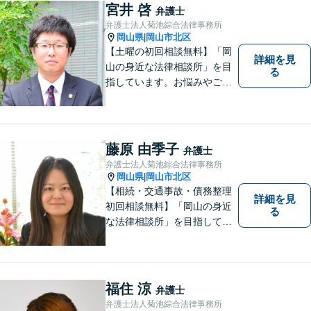
んなささいなことでも構いま
宮井 啓
弁護士
せん。お気軽にご相談くださ
弁護士法人菊池綜合法律事務所
い。【土曜日も受付可能】
岡山県
岡山市北区
|
【専用駐車場あり】
【土曜の初回相談無料】「岡
詳細を見
山の身近な法律相談所」を目
る
指しています。お悩みやご不
安を抱えた方のお力になれる
よう、全力でサポートしてい
きます。どんなささいなこと
でも構いません。お気軽にご
藤原 由季子
弁護士
相談ください。【土曜日も受
弁護士法人菊池綜合法律事務所
付可能】【専用駐車場あり】
岡山県
岡山市北区
|
【相続・交通事故・債務整理
詳細を見
初回相談無料】「岡山の身近
る
な法律相談所」を目指してい
ます。お悩みやご不安を抱え
た方のお力になれるよう全力
でサポートしていきます。ど
んなささいなことでも構いま
福住 涼
弁護士
せん。お気軽にご相談くださ
弁護士法人菊池綜合法律事務所