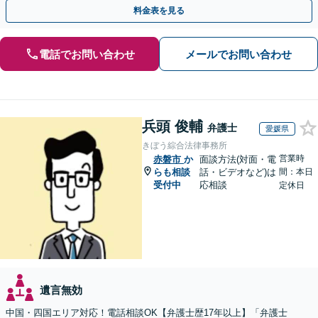
掛けています【土日祝／夜間対応可】【当日／電話相談可】
料金表を見る
電話でお問い合わせ
メールでお問い合わせ
兵頭 俊輔
弁護士
愛媛県
きぼう綜合法律事務所
営業時
赤磐市
か
面談方法(対面・電
らも相談
話・ビデオなど)は
間：本日
受付中
応相談
定休日
遺言無効
中国・四国エリア対応！電話相談OK【弁護士歴17年以上】「弁護士