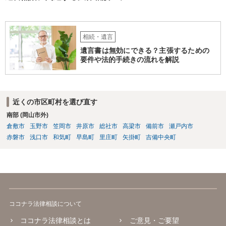
相続・遺言
遺言書は無効にできる？主張するための
要件や法的手続きの流れを解説
近くの市区町村を選び直す
南部 (岡山市外)
倉敷市
玉野市
笠岡市
井原市
総社市
高梁市
備前市
瀬戸内市
赤磐市
浅口市
和気町
早島町
里庄町
矢掛町
吉備中央町
ココナラ法律相談について
ココナラ法律相談とは
ご意見・ご要望