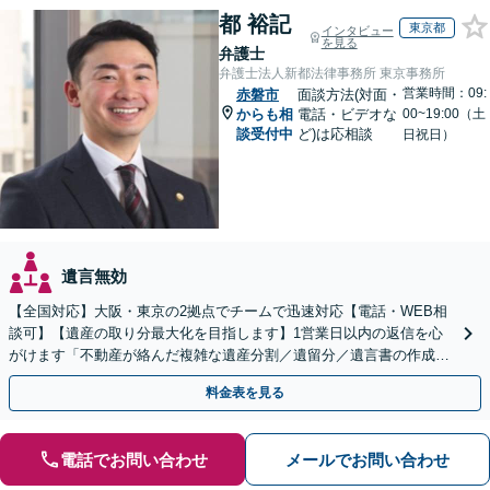
都 裕記
東京都
インタビュー
を見る
弁護士
弁護士法人新都法律事務所 東京事務所
営業時間：09:
赤磐市
面談方法(対面・
からも相
電話・ビデオな
00~19:00（土
談受付中
ど)は応相談
日祝日）
遺言無効
【全国対応】大阪・東京の2拠点でチームで迅速対応【電話・WEB相
談可】【遺産の取り分最大化を目指します】1営業日以内の返信を心
がけます「不動産が絡んだ複雑な遺産分割／遺留分／遺言書の作成・
執行／事業承継など、お任せください」【休日相談あり】
料金表を見る
電話でお問い合わせ
メールでお問い合わせ