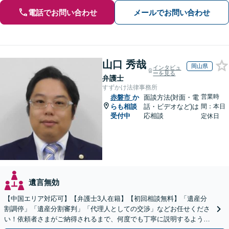
電話でお問い合わせ
メールでお問い合わせ
山口 秀哉
岡山県
インタビュ
ーを見る
弁護士
すずかけ法律事務所
営業時
赤磐市
か
面談方法(対面・電
らも相談
話・ビデオなど)は
間：本日
受付中
応相談
定休日
遺言無効
【中国エリア対応可】【弁護士3人在籍】【初回相談無料】「遺産分
割調停」「遺産分割審判」「代理人としての交渉」などお任せくださ
い！依頼者さまがご納得されるまで、何度でも丁寧に説明するよう心