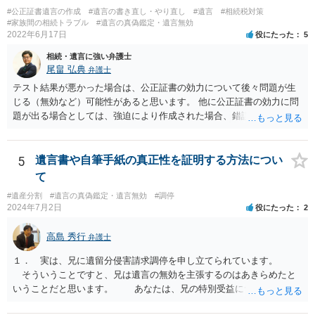
#公正証書遺言の作成
#遺言の書き直し・やり直し
#遺言
#相続税対策
#家族間の相続トラブル
#遺言の真偽鑑定・遺言無効
2022年6月17日
役にたった
5
相続・遺言に強い弁護士
尾畠 弘典
弁護士
テスト結果が悪かった場合は、公正証書の効力について後々問題が生
じる（無効など）可能性があると思います。 他に公正証書の効力に問
題が出る場合としては、強迫により作成された場合、錯誤（勘違い）
の場合などがあります。 遺言の対象となる財産の多寡などにもよりま
すが、弁護士に作成を依頼する場合は、１０～数十万円程度になるケ
ースが多いと思います。 報酬体系は、弁護士ごとに異なりますので一
5
遺言書や自筆手紙の真正性を証明する方法につい
律の基準はありません。
て
#遺産分割
#遺言の真偽鑑定・遺言無効
#調停
2024年7月2日
役にたった
2
高島 秀行
弁護士
１． 実は、兄に遺留分侵害請求調停を申し立てられています。
そういうことですと、兄は遺言の無効を主張するのはあきらめたと
いうことだと思います。 あなたは、兄の特別受益について立証し
て、遺留分の問題を解決すればよいと思います。 弁護士に面談で