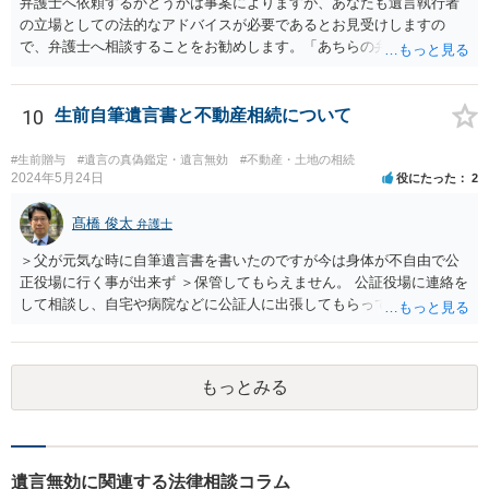
無、不動産登記、遺産分割協議書の有無を確認した方がよいでしょ
弁護士へ依頼するかどうかは事案によりますが、あなたも遺言執行者
う。特に、お姉様側だけで不動産名義を変更している場合、遺言があ
の立場としての法的なアドバイスが必要であるとお見受けしますの
ったのか、遺産分割協議書が作成されているのか、奥様の署名押印が
で、弁護士へ相談することをお勧めします。「あちらの弁護士」（元
あるのかが重要です。奥様が何も署名していないのであれば、遺留分
嫁と娘の弁護士のことでしょうか）へ聴いても、自分に有利な主張や
以前に、法定相続分や遺産分割未了の問題として整理すべき場合もあ
誘導しかしてこないと思います。
ります。 奥様において戸籍謄本、不動産登記簿、固定資産評価証明
10
生前自筆遺言書と不動産相続について
書、遺言書の有無等を確認し、弁護士に個別に相談した方がよいと思
われます。
#生前贈与
#遺言の真偽鑑定・遺言無効
#不動産・土地の相続
2024年5月24日
役にたった
2
髙橋 俊太
弁護士
＞父が元気な時に自筆遺言書を書いたのですが今は身体が不自由で公
正役場に行く事が出来ず ＞保管してもらえません。 公証役場に連絡を
して相談し、自宅や病院などに公証人に出張してもらって公正証書を
作成するという方法もあります。また、相談して証人を用意してもら
うことも可能です。 ＞不動産名義を父から母に名義変更しておいた方
がいいのではと考えていますがどう思いますか？ 詳細が不明であり何
もっとみる
とも言えないのですが、遺言内容との関わりもあると思いますので、
弁護士に事情等を説明して個別に相談した方がよいように思います。
遺言無効に関連する法律相談コラム