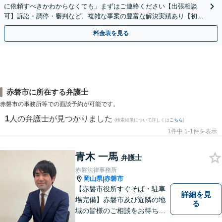
に依頼すべきかわからなくても」まずはご連絡ください【出張相談
可】訴訟・調停・審判など、複雑な事案の豊富な解決実績あり【初回
相談無料】初回面談のみで解決できるケースもあります
料金表を見る
赤磐市に所在する弁護士
赤磐市の事務所等での面談予約が可能です。
1
人の弁護士が見つかりました
(検索結果について詳しくは
こちら
)
1件中 1-1件を表示
青木 一馬
弁護士
赤磐法律事務所
岡山県
赤磐市
|
【赤磐市役所すぐそば・駐車
詳細を見
場完備】赤磐市及び近隣の地
る
域の皆様のご相談をお待ちし
ております。