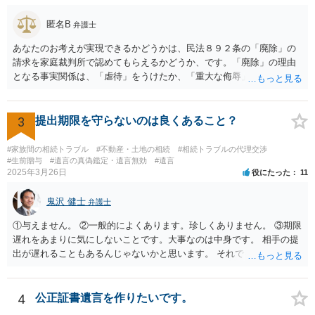
方がよいと思います。
匿名B
弁護士
あなたのお考えが実現できるかどうかは、民法８９２条の「廃除」の
請求を家庭裁判所で認めてもらえるかどうか、です。「廃除」の理由
となる事実関係は、「虐待」をうけたか、「重大な侮辱」を受けた
か、推定相続人たる夫に「その他著しい非行」があったか否かです。
「廃除」は遺言でも可能です（民法８９３条）。 弁護士に具体的な事
情を話して相談して、「廃除」が可能か、実際に法律相談を受けるこ
3
提出期限を守らないのは良くあること？
とをお勧めします。
#家族間の相続トラブル
#不動産・土地の相続
#相続トラブルの代理交渉
#生前贈与
#遺言の真偽鑑定・遺言無効
#遺言
2025年3月26日
役にたった
11
鬼沢 健士
弁護士
①与えません。 ②一般的によくあります。珍しくありません。 ③期限
遅れをあまりに気にしないことです。大事なのは中身です。 相手の提
出が遅れることもあるんじゃないかと思います。 それでもあなた有利
にはなりません。
4
公正証書遺言を作りたいです。