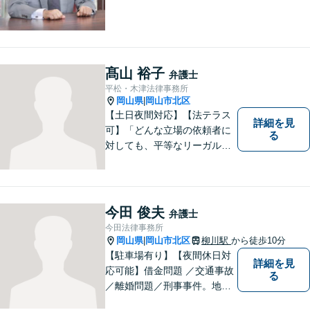
髙山 裕子
弁護士
平松・木津法律事務所
岡山県
岡山市北区
|
【土日夜間対応】【法テラス
詳細を見
可】「どんな立場の依頼者に
る
対しても、平等なリーガルサ
ービスを提供する」ことがモ
ットー。一般民事事件・家事
事件・犯罪被害者支援など幅
広い事件に対応！
今田 俊夫
弁護士
今田法律事務所
岡山県
岡山市北区
柳川駅
から徒歩10分
|
【駐車場有り】【夜間休日対
詳細を見
応可能】借金問題 ／交通事故
る
／離婚問題／刑事事件。地域
の方々に親身に寄り添える弁