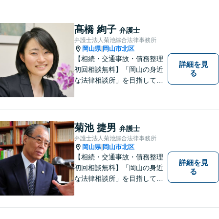
護士を目指して日々の業務に
取り組んでおりますのでお気
軽にご相談ください。
髙橋 絢子
弁護士
弁護士法人菊池綜合法律事務所
岡山県
岡山市北区
|
【相続・交通事故・債務整理
詳細を見
初回相談無料】「岡山の身近
る
な法律相談所」を目指してい
ます。お悩みやご不安を抱え
た方のお力になれるよう全力
でサポートしていきます。ど
んなささいなことでも構いま
菊池 捷男
弁護士
せん。お気軽にご相談くださ
弁護士法人菊池綜合法律事務所
い。【土曜日も受付可能】
岡山県
岡山市北区
|
【専用駐車場あり】
【相続・交通事故・債務整理
詳細を見
初回相談無料】「岡山の身近
る
な法律相談所」を目指してい
ます。お悩みやご不安を抱え
た方のお力になれるよう全力
でサポートしていきます。ど