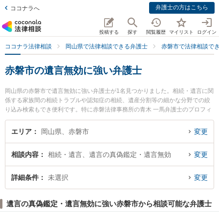
弁護士の方はこちら
ココナラへ
投稿する
探す
閲覧履歴
マイリスト
ログイン
ココナラ法律相談
岡山県で法律相談できる弁護士
赤磐市で法律相談で
赤磐市の遺言無効に強い弁護士
岡山県の赤磐市で遺言無効に強い弁護士が1名見つかりました。相続・遺言に関
係する家族間の相続トラブルや認知症の相続、遺産分割等の細かな分野での絞
り込み検索もでき便利です。特に赤磐法律事務所の青木 一馬弁護士のプロフィ
ール情報や弁護士費用、強みなどが注目されています。『赤磐市で土日や夜間
に発生した遺言無効のトラブルを今すぐに弁護士に相談したい』『遺言無効の
エリア
岡山県、赤磐市
変更
トラブル解決の実績豊富な近くの弁護士を検索したい』『初回相談無料で遺言
無効を法律相談できる赤磐市内の弁護士に相談予約したい』などでお困りの相
相談内容
相続・遺言、遺言の真偽鑑定・遺言無効
変更
談者さんにおすすめです。
詳細条件
未選択
変更
遺言の真偽鑑定・遺言無効に強い赤磐市から相談可能な弁護士