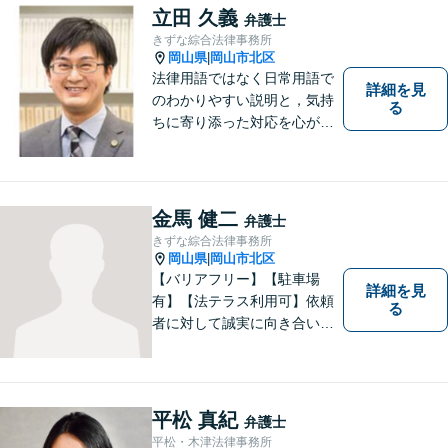
立田 久義
弁護士
きずな綜合法律事務所
岡山県
岡山市北区
|
法律用語ではなく日常用語で
詳細を見
のわかりやすい説明と，気持
る
ちに寄り添った対応を心がけ
ています。
金馬 健二
弁護士
きずな綜合法律事務所
岡山県
岡山市北区
|
【バリアフリー】【駐車場
詳細を見
有】【法テラス利用可】依頼
る
者に対して誠実に向き合い、
寄り添うことを心がけており
ます。 どんなときでもすぐに
案件に取り掛かることができ
るように準備していますので
平松 真紀
弁護士
お気軽にご相談ください。
平松・木津法律事務所