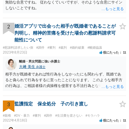
無効な合意ですね。 従わなくていいですが、そのような合意にサイン
しないことですね。
2
婚活アプリで出会った相手が既婚者であることが
判明し、精神的苦痛を受けた場合の慰謝料請求可
能性について
#慰謝料請求したい側
#調停
#審判
#裁判
#婚約破棄
#離婚協議
2023年8月23日
役にたった
11
離婚・男女問題に強い弁護士
大﨑 美生
弁護士
相手方が既婚者であれば性行為をしなかったにも関わらず、既婚であ
ると偽られて行為をするに至ったことになります。 このような相手方
の行為は、ご相談者様の貞操権を侵害する不法行為となりますので、
相手方に慰謝料請求が可能です。 （ご相談内容からは明らかではあり
ませんが、上記は性行為があったことを前提としています） 弁護士に
依頼されると、相手方の住民票を取得することができます。 請求する
3
監護指定 保全処分 子の引き渡し
慰謝料の額含め、一度弁護士にご相談されると良いと思います。
#親権
#DV・暴力
#審判
#調停
#生活費を渡さない
#モラハラ
2022年4月18日
役にたった
11