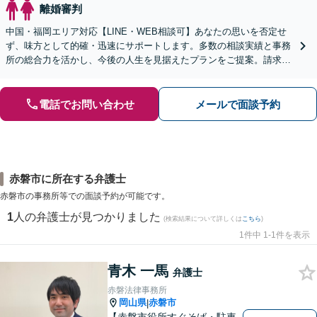
離婚審判
中国・福岡エリア対応【LINE・WEB相談可】あなたの思いを否定せ
ず、味方として的確・迅速にサポートします。多数の相談実績と事務
所の総合力を活かし、今後の人生を見据えたプランをご提案。請求す
る側・された側双方に対応【完全個室／子連れ相談可】
電話でお問い合わせ
メールで面談予約
赤磐市に所在する弁護士
赤磐市の事務所等での面談予約が可能です。
1
人の弁護士が見つかりました
(検索結果について詳しくは
こちら
)
1件中 1-1件を表示
青木 一馬
弁護士
赤磐法律事務所
岡山県
赤磐市
|