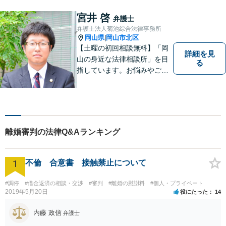
でサポートしていきます。ど
んなささいなことでも構いま
宮井 啓
弁護士
せん。お気軽にご相談くださ
弁護士法人菊池綜合法律事務所
い。【土曜日も受付可能】
岡山県
岡山市北区
|
【専用駐車場あり】
【土曜の初回相談無料】「岡
詳細を見
山の身近な法律相談所」を目
る
指しています。お悩みやご不
安を抱えた方のお力になれる
よう、全力でサポートしてい
きます。どんなささいなこと
でも構いません。お気軽にご
相談ください。【土曜日も受
離婚審判の法律Q&Aランキング
付可能】【専用駐車場あり】
1
不倫 合意書 接触禁止について
#調停
#借金返済の相談・交渉
#審判
#離婚の慰謝料
#個人・プライベート
2019年5月20日
役にたった
14
内藤 政信
弁護士