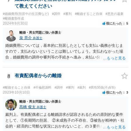
て教えてください
#婚姻費用(別居中の生活費など)
#調停
#審判
#離婚すること自体
#悪意の遺棄
#離婚書類作成
2024年9月30日
役にたった
5
離婚・男女問題に強い弁護士
泉 亮介
弁護士
婚姻費用については，基本的に別居したとしても支払い義務が生じま
すので，支払わないということは難しいでしょう。支払わなかった場
合，婚姻費用の調停や審判等の手続きへ進み，未払い分として差押を
受けるリスクがあると言えます。
8
有責配偶者からの離婚
#離婚すること自体
#不倫慰謝料
#調停
#審判
#裁判
#異性関係(不貞等)
2023年10月10日
役にたった
3
離婚・男女問題に強い弁護士
髙橋 俊太
弁護士
裁判上、有責配偶者による離婚請求が認容されるための原則的な要件
として、①長期間の別居、 ②未成熟子の不存在、③被告が精神的・社
会的・経済的に苛酷な状況におかれないこと、の３要件が必要である