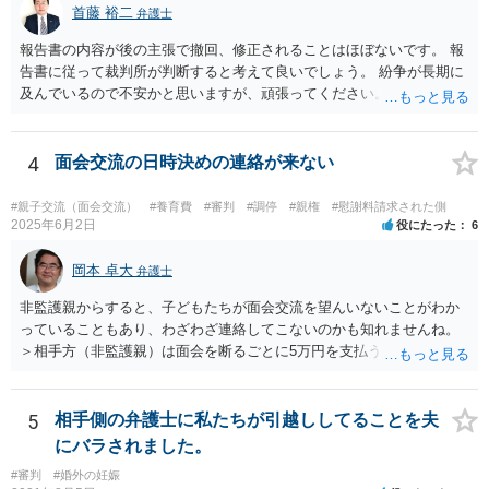
首藤 裕二
弁護士
報告書の内容が後の主張で撤回、修正されることはほぼないです。 報
告書に従って裁判所が判断すると考えて良いでしょう。 紛争が長期に
及んでいるので不安かと思いますが、頑張ってください。
4
面会交流の日時決めの連絡が来ない
#親子交流（面会交流）
#養育費
#審判
#調停
#親権
#慰謝料請求された側
2025年6月2日
役にたった
6
岡本 卓大
弁護士
非監護親からすると、子どもたちが面会交流を望んいないことがわか
っていることもあり、わざわざ連絡してこないのかも知れませんね。
＞相手方（非監護親）は面会を断るごとに5万円を支払うことを取決め
るよう要求してきたり、調停中もかなり揉めました。 というのも、本
当に何が何でも面会交流したい（子どもたちと会いたい）と言うより
は、あなたに対する嫌がらせだった可能性もあるように思います（そ
5
相手側の弁護士に私たちが引越ししてることを夫
ういう男はDV・虐待系の男には珍しくありません。）。 面会交流とは
にバラされました。
親の権利ではなく、『子どものため』のものです。 子どもたちの年齢
#審判
#婚外の妊娠
（自分の気持ちを言える年齢）を考えても、無理に面会交流をする必