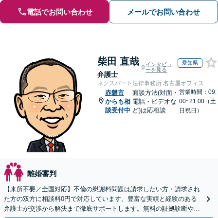
電話でお問い合わせ
メールでお問い合わせ
柴田 直哉
愛知県
インタビュ
ーを見る
弁護士
ネクスパート法律事務所 名古屋オフィス
営業時間：09:
赤磐市
面談方法(対面・
からも相
電話・ビデオな
00~21:00（土
談受付中
ど)は応相談
日祝日）
離婚審判
【来所不要／全国対応】不倫の慰謝料問題は請求したい方・請求され
た方の双方に相談料0円で対応しています。豊富な実績と経験のある
弁護士が交渉から解決まで徹底サポートします。無料の証拠診断や着