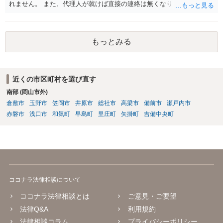
れません。 また、代理人が就けば直接の連絡は無くなりますので、ご
相談者の方も代理人を立てるのも一手です。 面会交流含め、元夫との
やりとりが相当ご心労になっていると見受けられますので、一度弁護
士や行政の相談窓口にご相談されることをお勧め致します。
もっとみる
近くの市区町村を選び直す
南部 (岡山市外)
倉敷市
玉野市
笠岡市
井原市
総社市
高梁市
備前市
瀬戸内市
赤磐市
浅口市
和気町
早島町
里庄町
矢掛町
吉備中央町
ココナラ法律相談について
ココナラ法律相談とは
ご意見・ご要望
法律Q&A
利用規約
法律相談コラム
プライバシーポリシー