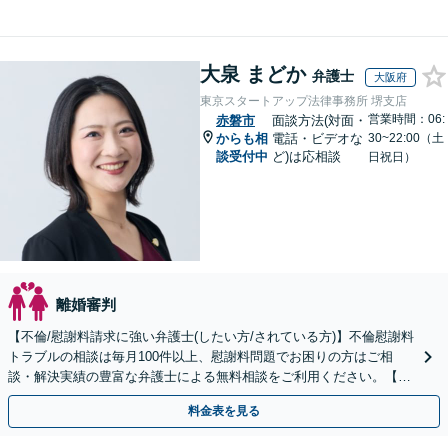
大泉 まどか
弁護士
大阪府
東京スタートアップ法律事務所 堺支店
営業時間：06:
赤磐市
面談方法(対面・
からも相
電話・ビデオな
30~22:00（土
談受付中
ど)は応相談
日祝日）
離婚審判
【不倫/慰謝料請求に強い弁護士(したい方/されている方)】不倫慰謝料
トラブルの相談は毎月100件以上、慰謝料問題でお困りの方はご相
談・解決実績の豊富な弁護士による無料相談をご利用ください。【不
倫相談は初回0円】【全国対応】
料金表を見る