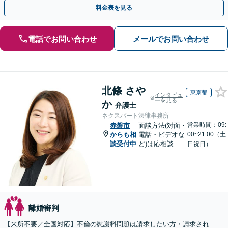
手金の返還保証もありますので安心してご相談ください。
料金表を見る
電話でお問い合わせ
メールでお問い合わせ
北條 さや
東京都
インタビュ
ーを見る
か
弁護士
ネクスパート法律事務所
営業時間：09:
赤磐市
面談方法(対面・
からも相
電話・ビデオな
00~21:00（土
談受付中
ど)は応相談
日祝日）
離婚審判
【来所不要／全国対応】不倫の慰謝料問題は請求したい方・請求され