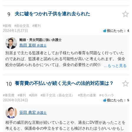
とされています。 お伺いしている事情からすると、貴方が未成熟子を
監護しており（②）、仮に離婚を認容すれば、専業主婦の貴方が経済
的に過酷な状況におかれる可能性がありますので（③）、現時点で
9
夫に嘘をつかれ子供を連れ去られた
は、夫側の離婚請求は裁判では認められにくい状況であると考えられ
ます。 一方で、期間が経過して子が成人した場合（②）、別居期間は
#親権
#面会交流
#審判
すでに１０年超となり、婚姻期間の３分の１程度とはいえ相当程度の
2024年1月27日
役にたった
4
長期別居となるので（①）、③の点がクリアされれば、夫側の離婚請
離婚・男女問題に強い弁護士
求が認容される余地はあります（専門的には、③は被告側から反論し
島田 直樹
弁護士
なければならないことです）。別居期間何年であれば要件①が常に充
別居まで主たる監護者としてお子様たちの養育を問題なく行っていた
たされるといった定式はなく、事案に応じて総合的に判断されるとこ
のであれば、監護者と認められる可能性が高いと考えられます。 保全
ろです。
処分が認められるかについては、保全の必要性との関係でなんともい
えませんが、その場合、審判を早めにしてくれることが多いと思いま
す。 精神的なご負担も大きいと思いますが、担当の弁護士とよく相談
しながら手続を進めてください。
10
養育費の不払いが続く元夫への法的対応策は？
#養育費
#審判
#調停
#親子交流（面会交流）
#悪意の遺棄
#モラハラ
2026年3月24日
役にたった
5
笹田 典宏
弁護士
相手の威圧的な言動が続いていることや、過去にDV歴があったことを
考えると、保護命令の申立をすることも検討されたほうがいいかもし