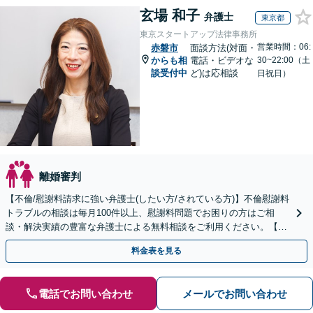
玄場 和子
弁護士
東京都
東京スタートアップ法律事務所
営業時間：06:
赤磐市
面談方法(対面・
からも相
電話・ビデオな
30~22:00（土
談受付中
ど)は応相談
日祝日）
離婚審判
【不倫/慰謝料請求に強い弁護士(したい方/されている方)】不倫慰謝料
トラブルの相談は毎月100件以上、慰謝料問題でお困りの方はご相
談・解決実績の豊富な弁護士による無料相談をご利用ください。【初
回相談０円(電話)】【全国対応】
料金表を見る
電話でお問い合わせ
メールでお問い合わせ