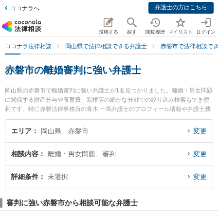
弁護士の方はこちら
ココナラへ
投稿する
探す
閲覧履歴
マイリスト
ログイン
ココナラ法律相談
岡山県で法律相談できる弁護士
赤磐市で法律相談で
赤磐市の離婚審判に強い弁護士
岡山県の赤磐市で離婚審判に強い弁護士が1名見つかりました。離婚・男女問題
に関係する財産分与や養育費、親権等の細かな分野での絞り込み検索もでき便
利です。特に赤磐法律事務所の青木 一馬弁護士のプロフィール情報や弁護士費
用、強みなどが注目されています。『赤磐市で土日や夜間に発生した離婚審判
のトラブルを今すぐに弁護士に相談したい』『離婚審判のトラブル解決の実績
エリア
岡山県、赤磐市
変更
豊富な近くの弁護士を検索したい』『初回相談無料で離婚審判を法律相談でき
る赤磐市内の弁護士に相談予約したい』などでお困りの相談者さんにおすすめ
相談内容
離婚・男女問題、審判
変更
です。
詳細条件
未選択
変更
審判に強い赤磐市から相談可能な弁護士