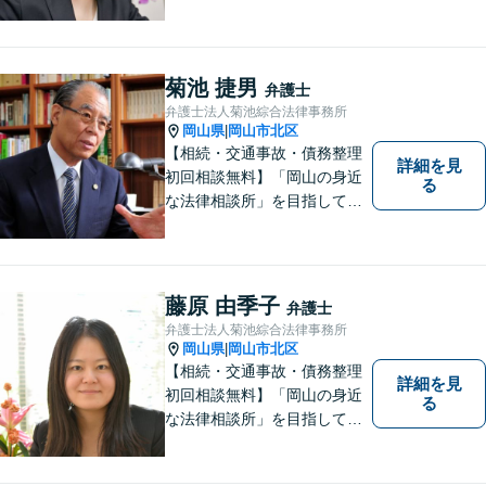
ます。お悩みやご不安を抱え
た方のお力になれるよう全力
でサポートしていきます。ど
んなささいなことでも構いま
菊池 捷男
弁護士
せん。お気軽にご相談くださ
弁護士法人菊池綜合法律事務所
い。【土曜日も受付可能】
岡山県
岡山市北区
|
【専用駐車場あり】
【相続・交通事故・債務整理
詳細を見
初回相談無料】「岡山の身近
る
な法律相談所」を目指してい
ます。お悩みやご不安を抱え
た方のお力になれるよう全力
でサポートしていきます。ど
んなささいなことでも構いま
藤原 由季子
弁護士
せん。お気軽にご相談くださ
弁護士法人菊池綜合法律事務所
い。【土曜日も受付可能】
岡山県
岡山市北区
|
【専用駐車場あり】
【相続・交通事故・債務整理
詳細を見
初回相談無料】「岡山の身近
る
な法律相談所」を目指してい
ます。お悩みやご不安を抱え
た方のお力になれるよう全力