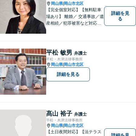
岡山県
岡山市北区
|
【完全個室対応】【無料駐車
詳細を見
場あり】 離婚／ 交通事故／遺
る
産相続／犯罪被害など対応可
能。お話を、じっくりと伺い
ます。お気軽にご相談くださ
い。
平松 敏男
弁護士
平松・木津法律事務所
岡山県
岡山市北区
|
詳細を見る
髙山 裕子
弁護士
平松・木津法律事務所
岡山県
岡山市北区
|
【土日夜間対応】【法テラス
詳細を見