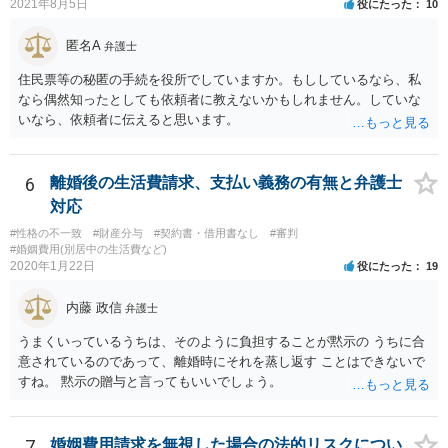
2021年8月5日
役にたった
10
要もありません。 相手から面会交流を行うことについての申し出があ
ったときに対応すれば十分だと思います。 仮に相手から、面会交流さ
匿名A
弁護士
せなかった（連絡をしてこなかった）と慰謝料請求してきたとして
も、そのような請求は、まず認められません。 ご心配であれば、審判
住民票等の秘匿の手続を役所でしていますか。もししているなら、私
書を持参して、お近くの弁護士に法律相談してみてください。
なら偶然知ったとしても依頼者に教えないかもしれません。していな
いなら、依頼者に伝えると思います。
6
離婚後の生活費請求、支払い義務の有無と弁護士
対応
#性格の不一致
#財産分与
#契約書・借用書なし
#審判
#婚姻費用(別居中の生活費など)
2020年1月22日
役にたった
19
内藤 政信
弁護士
うまくいっているうちは、そのように負担することが黙示の うちに合
意されているのであって、離婚時にそれを蒸し返す ことはできないで
すね。 黙示の贈与と言ってもいいでしょう。
7
婚姻費用請求を無視した場合の法的リスクについ