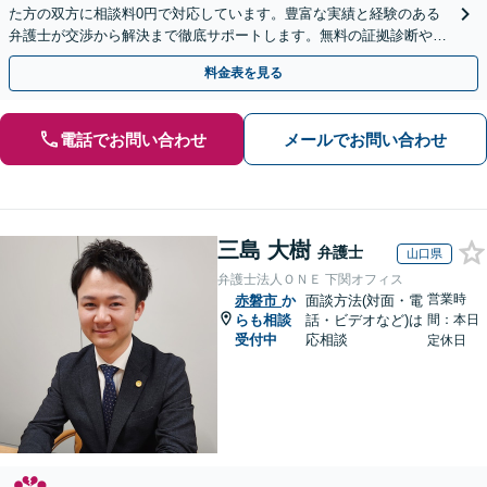
た方の双方に相談料0円で対応しています。豊富な実績と経験のある
弁護士が交渉から解決まで徹底サポートします。無料の証拠診断や着
手金の返還保証もありますので安心してご相談ください。
料金表を見る
電話でお問い合わせ
メールでお問い合わせ
三島 大樹
弁護士
山口県
弁護士法人ＯＮＥ 下関オフィス
営業時
赤磐市
か
面談方法(対面・電
らも相談
話・ビデオなど)は
間：本日
受付中
応相談
定休日