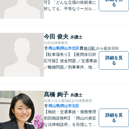
可】「どんな立場の依頼者に
る
対しても、平等なリーガルサ
ービスを提供する」ことがモ
ットー。一般民事事件・家事
事件・犯罪被害者支援など幅
広い事件に対応！
今田 俊夫
弁護士
今田法律事務所
岡山県
岡山市北区
柳川駅
から徒歩10分
|
【駐車場有り】【夜間休日対
詳細を見
応可能】借金問題 ／交通事故
る
／離婚問題／刑事事件。地域
の方々に親身に寄り添える弁
護士を目指して日々の業務に
取り組んでおりますのでお気
軽にご相談ください。
髙橋 絢子
弁護士
弁護士法人菊池綜合法律事務所
岡山県
岡山市北区
|
【相続・交通事故・債務整理
詳細を見
初回相談無料】「岡山の身近
る
な法律相談所」を目指してい