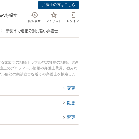
弁護士の方はこちら
&Aを探す
閲覧履歴
マイリスト
ログイン
新見市で遺産分割に強い弁護士
する家族間の相続トラブルや認知症の相続、遺産
弁護士のプロフィール情報や弁護士費用、強みな
ブル解決の実績豊富な近くの弁護士を検索した
。
変更
変更
変更