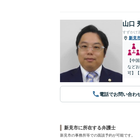
山口 
すずかけ
新見
【中国
などお
可】【
電話でお問い合わ
新見市に所在する弁護士
新見市の事務所等での面談予約が可能です。