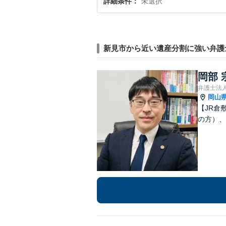
詳細条件
未選択
新見市から近い遺産分割に強い弁護
岡部 
弁護士法人
岡山
【JR倉
の方）、