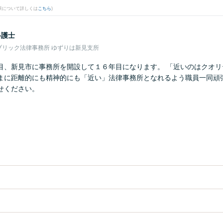
果について詳しくは
こちら
)
弁護士
ブリック法律事務所 ゆずりは新見支所
目、新見市に事務所を開設して１６年目になります。 「近いのはクオリ
まに距離的にも精神的にも「近い」法律事務所となれるよう職員一同頑張
せください。