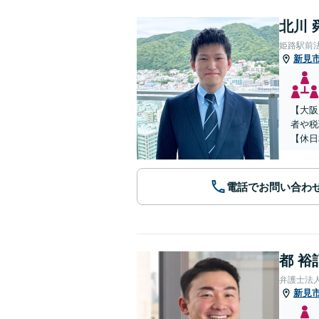
北川 
姫路駅前
新見
【大阪
者や税
【休日
電話でお問い合わ
都 裕
弁護士法
新見