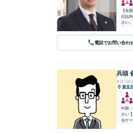
【全国
日以内
さい」
電話でお問い合わ
兵頭 
きぼう綜
新見
中国・
さい【
るケー