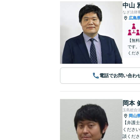
中山 
なぎ法律
広島
【無料
です。
くださ
電話でお問い合わ
岡本 
玉島総合
岡山
【弁護士
ください
談くださ