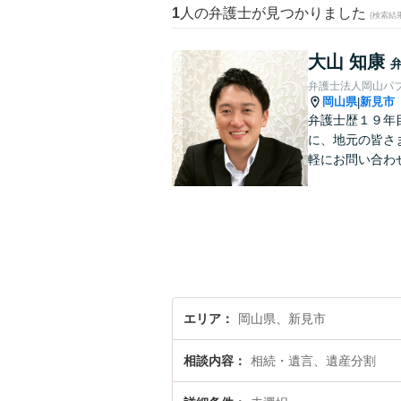
1
人の弁護士が見つかりました
(検索結
大山 知康
弁護士法人岡山パ
岡山県
新見市
|
弁護士歴１９年
に、地元の皆さ
軽にお問い合わ
エリア
岡山県、新見市
相談内容
相続・遺言、遺産分割