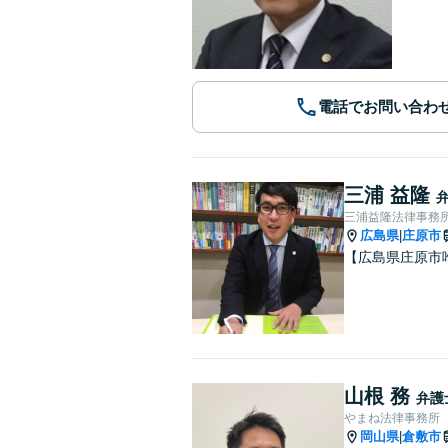
電話でお問い合わ
三浦 益隆
三浦益隆法律事務
広島県
庄原市
|
【広島県庄原市
山根 務
弁護
やまね法律事務所
岡山県
倉敷市
|