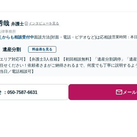
秀哉
弁護士
インタビューを見る
法律事務所
市
からも相談受付中
面談方法(対面・電話・ビデオなど)は応相談
営業時間：本
遺産分割
料金表を見る
エリア対応可】【弁護士3人在籍】【初回相談無料】「遺産分割調停」「遺
任せください！依頼者さまがご納得されるまで、何度でも丁寧に説明するよ
当日／電話相談可】
せ
メール