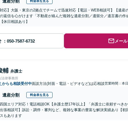
遺産分割
料金表を見る
対応】大阪・東京の2拠点でチームで迅速対応【電話・WEB相談可】【遺産
の返信を心がけます「不動産が絡んだ複雑な遺産分割／遺留分／遺言書の作
【休日相談あり】
せ
メール
俊輔
弁護士
合法律事務所
市
からも相談受付中
面談方法(対面・電話・ビデオなど)は応相談
営業時間：本
遺産分割
料金表を見る
四国エリア対応！電話相談OK【弁護士歴17年以上】「弁護士に依頼すべき
出張相談可】訴訟・調停・審判など、複雑な事案の豊富な解決実績あり【初
スもあります