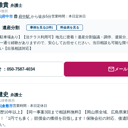
雅貴
弁護士
事務所
県
府中市
府中駅
から徒歩5分
営業時間：本日定休日
|
遺産分割
事例を見る(2件)
料金表を見る
駐車場あり】【法テラス利用可】地元に密着！遺産分割協議・調停、遺留分
一通り経験がありますので、安心してお任せください。当日相談も可能な限
い【出張相談対応】
せ
メール
健史
弁護士
法律事務所
県
倉敷市
営業時間：本日定休日
|
歴10年以上】【同一事案3回まで相談料無料】【岡山県全域、広島県
！「1円でも多く」賠償金の獲得を目指します！保険会社の対応、後遺
い。