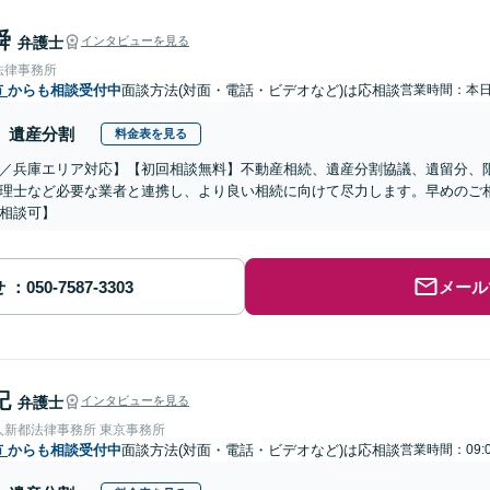
舜
弁護士
インタビューを見る
法律事務所
市
からも相談受付中
面談方法(対面・電話・ビデオなど)は応相談
営業時間：本
遺産分割
料金表を見る
／兵庫エリア対応】【初回相談無料】不動産相続、遺産分割協議、遺留分、
理士など必要な業者と連携し、より良い相続に向けて尽力します。早めのご
相談可】
せ
メール
記
弁護士
インタビューを見る
人新都法律事務所 東京事務所
市
からも相談受付中
面談方法(対面・電話・ビデオなど)は応相談
営業時間：09: