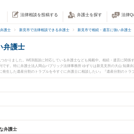
法律相談を投稿する
弁護士を探す
法律Q
弁護士
新見市で法律相談できる弁護士
新見市で相続・遺言に強い弁護士
い弁護士
見つかりました。WEB面談に対応している弁護士なども掲載中。相続・遺言に関係
利です。特に弁護士法人岡山パブリック法律事務所 ゆずりは新見支所の大山 知康
に発生した遺産分割のトラブルを今すぐに弁護士に相談したい』『遺産分割のトラ
る新見市内の弁護士に相談予約したい』などでお困りの相談者さんにおすすめです
な弁護士