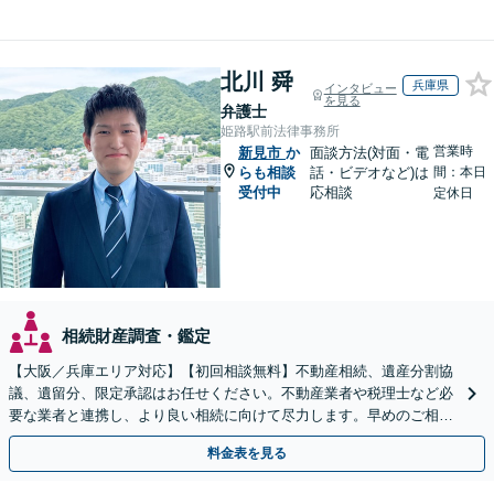
北川 舜
兵庫県
インタビュー
を見る
弁護士
姫路駅前法律事務所
営業時
新見市
か
面談方法(対面・電
らも相談
話・ビデオなど)は
間：本日
受付中
応相談
定休日
相続財産調査・鑑定
【大阪／兵庫エリア対応】【初回相談無料】不動産相続、遺産分割協
議、遺留分、限定承認はお任せください。不動産業者や税理士など必
要な業者と連携し、より良い相続に向けて尽力します。早めのご相談
が複雑化を防ぐカギとなります【休日相談可】
料金表を見る