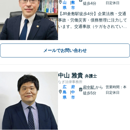
山
敷
|
日定休日
徒歩4分
県
市
【JR倉敷駅徒歩4分】企業法務・交通
事故・労働災害・債務整理に注力して
います。交通事故（ケガをされている
被害者の方）、債務整理（過払い金請
求を含む）、労働災害、他士業からの
ご紹介がある場合の事業者相談は初回
メールでお問い合わせ
無料です。
中山 雅貴
弁護士
なぎ法律事務所
広
府
府中駅
から
営業時間：本
島
中
|
日定休日
徒歩5分
県
市