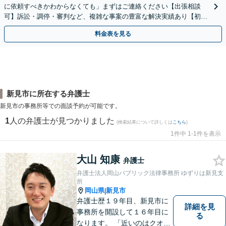
に依頼すべきかわからなくても」まずはご連絡ください【出張相談
可】訴訟・調停・審判など、複雑な事案の豊富な解決実績あり【初回
相談無料】初回面談のみで解決できるケースもあります
料金表を見る
新見市に所在する弁護士
新見市の事務所等での面談予約が可能です。
1
人の弁護士が見つかりました
(検索結果について詳しくは
こちら
)
1件中 1-1件を表示
大山 知康
弁護士
弁護士法人岡山パブリック法律事務所 ゆずりは新見支
所
岡山県
新見市
|
弁護士歴１９年目、新見市に
詳細を見
事務所を開設して１６年目に
る
なります。 「近いのはクオリ