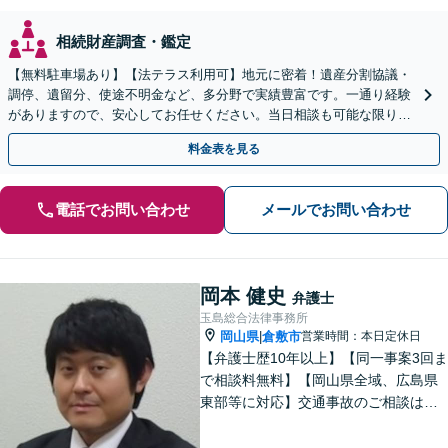
相続財産調査・鑑定
【無料駐車場あり】【法テラス利用可】地元に密着！遺産分割協議・
調停、遺留分、使途不明金など、多分野で実績豊富です。一通り経験
がありますので、安心してお任せください。当日相談も可能な限り対
応します。悩まずお早めにご相談ください【出張相談対応】
料金表を見る
電話でお問い合わせ
メールでお問い合わせ
岡本 健史
弁護士
玉島総合法律事務所
岡山県
倉敷市
営業時間：本日定休日
|
【弁護士歴10年以上】【同一事案3回ま
で相談料無料】【岡山県全域、広島県
東部等に対応】交通事故のご相談はお
任せください！「1円でも多く」賠償金
の獲得を目指します！保険会社の対