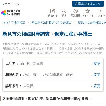
弁護士の方はこちら
ココナラへ
投稿する
探す
閲覧履歴
マイリスト
ログイン
ココナラ法律相談
岡山県で法律相談できる弁護士
新見市で法律相談で
新見市の相続財産調査・鑑定に強い弁護士
岡山県の新見市で相続財産調査・鑑定に強い弁護士が1名見つかりました。WE
B面談に対応している弁護士なども掲載中。相続・遺言に関係する家族間の相続
トラブルや認知症の相続、遺産分割等の細かな分野での絞り込み検索もでき便
利です。特に弁護士法人岡山パブリック法律事務所 ゆずりは新見支所の大山 知
康弁護士のプロフィール情報や弁護士費用、強みなどが注目されています。
エリア
岡山県、新見市
変更
『新見市で土日や夜間に発生した相続財産調査・鑑定のトラブルを今すぐに弁
護士に相談したい』『相続財産調査・鑑定のトラブル解決の実績豊富な近くの
相談内容
相続・遺言、相続財産調査・鑑定
変更
弁護士を検索したい』『初回相談無料で相続財産調査・鑑定を法律相談できる
新見市内の弁護士に相談予約したい』などでお困りの相談者さんにおすすめで
す。
詳細条件
未選択
変更
相続財産調査・鑑定に強い新見市から相談可能な弁護士