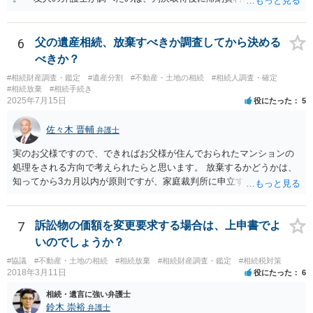
に、預金の有無及び残高の開示を求めたもので 判決を取るために、
預金の入出金履歴を調べたわけではありません。 残念ながら、事案
や目的も異なりますし、開示の内容も異なります。
6
父の遺産相続、放棄すべきか調査してから決める
べきか？
#相続財産調査・鑑定
#遺産分割
#不動産・土地の相続
#相続人調査・確定
#相続放棄
#相続手続き
2025年7月15日
役にたった
5
佐々木 晋輔
弁護士
実のお父様ですので、できればお父様が住んでおられたマンションの
処理をされる方向で考えられたらと思います。 放棄するかどうかは、
知ってから3カ月以内が原則ですが、家庭裁判所に申立すれば3カ月の
期間を伸長することができます。 その間に、財産の状況を調査して、
放棄するかどうか決めることができます。 銀行やサラ金が数年も放置
することはありませんので、数年後に借金が発見される可能性はほぼ
7
訴訟物の価額を変更要求する場合は、上申書でよ
ありません。 なお、私が扱った相続放棄を検討していた案件で、期間
いのでしょうか？
伸長して調査したところ、サラ金に対する過払金など相当な財産が見
#協議
#不動産・土地の相続
#相続放棄
#相続財産調査・鑑定
#相続税対策
つかったため相続したという事例がありました。
2018年3月11日
役にたった
6
相続・遺言に強い弁護士
鈴木 崇裕
弁護士