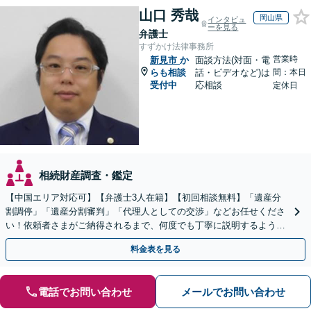
山口 秀哉
岡山県
インタビュ
ーを見る
弁護士
すずかけ法律事務所
営業時
新見市
か
面談方法(対面・電
らも相談
話・ビデオなど)は
間：本日
受付中
応相談
定休日
相続財産調査・鑑定
【中国エリア対応可】【弁護士3人在籍】【初回相談無料】「遺産分
割調停」「遺産分割審判」「代理人としての交渉」などお任せくださ
い！依頼者さまがご納得されるまで、何度でも丁寧に説明するよう心
掛けています【土日祝／夜間対応可】【当日／電話相談可】
料金表を見る
電話でお問い合わせ
メールでお問い合わせ