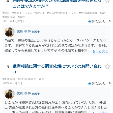
4
調停不成立の相手方からの迷惑電話をやめさせる
でいなければ市役所ないし区役所に、お子様と義父様のつながりがわ
ことはできますか？
かる戸籍一式を揃えてもちこみ、「名寄せ」という手続きをすると、
#調停
#相続トラブルの代理交渉
#家族間の相続トラブル
#相続財産調査・鑑定
分かると思います。遺産分割協議書の偽造等により既に相続登記され
#相続放棄
#調停
てしまっている場合は、住所などに当たりをつけて登記名義を調べて
2018年11月2日
役にたった
9
探すことになるでしょう。 代理人弁護士を立てられるのはおすすめで
すが、現代では、各々が自由に価格設定をしていますので、特に相場
高島 秀行
弁護士
はお示しできません。ただし、かつて日本弁護士連合会が設けていた
報酬基準を踏まえて価格設定している弁護士は一定数いると思います
高裁で、和解の機会が設けられるかどうかはケースバイケースとなり
ので、それが一応の目安となるでしょう。
ます。 和解できる見込みがなければ高裁で決定がなされます。 審判が
確定してから依頼してもよいですが 今の段階でも相手方の連絡が迷惑
であれば 弁護士に依頼してもよいと思います。
5
遺産相続に関する調査依頼についてのお問い合わ
せ
#遺産分割
#相続財産調査・鑑定
2024年5月2日
役にたった
6
高島 秀行
弁護士
ところが 滞納家賃及び退去費用が全く 支払われていないため、 弁護
士 先生が退去された方の銀行口座を調べることができたと聞きました
。 友人の弁護士が調べたのは、判決取得後に滞納賃料回収のため