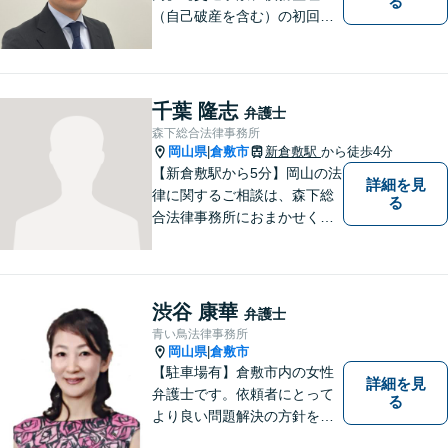
る
（自己破産を含む）の初回相
談６０分無料】
千葉 隆志
弁護士
森下総合法律事務所
岡山県
倉敷市
新倉敷駅
から徒歩4分
|
【新倉敷駅から5分】岡山の法
詳細を見
律に関するご相談は、森下総
る
合法律事務所におまかせくだ
さい。お困りの方は、お気軽
にお問い合わせください。
渋谷 康華
弁護士
青い鳥法律事務所
岡山県
倉敷市
|
【駐車場有】倉敷市内の女性
詳細を見
弁護士です。依頼者にとって
る
より良い問題解決の方針を示
すために、まず依頼者の気持