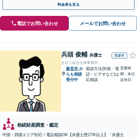
執行／事業承継など、お任せください」【休日相談あり】
料金表を見る
電話でお問い合わせ
メールでお問い合わせ
兵頭 俊輔
弁護士
愛媛県
きぼう綜合法律事務所
営業時
新見市
か
面談方法(対面・電
らも相談
話・ビデオなど)は
間：本日
受付中
応相談
定休日
相続財産調査・鑑定
中国・四国エリア対応！電話相談OK【弁護士歴17年以上】「弁護士