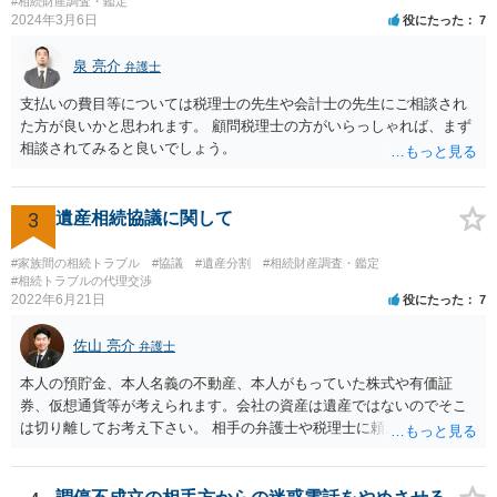
いた方が良い事と書かない方が良い事 回答： お姉さんが申立書の「申
#相続財産調査・鑑定
2024年3月6日
役にたった
7
立ての趣旨」のところに書いている遺産の分け方に対して意見があれ
ば、まずそれを書くとよいです。 次に「申立ての理由」のところに、
泉 亮介
なぜ調停を申し立てたのか(例えば、あかささんと話合いが出来ない／
弁護士
決裂した、など)や亡くなった方・あかささん・お姉さん間の事情やい
支払いの費目等については税理士の先生や会計士の先生にご相談され
きさつなどが書かれていると思うので、あかささんから見てそれは違
た方が良いかと思われます。 顧問税理士の方がいらっしゃれば、まず
うと感じるところは、どのように違うのか、など書くとよいです。 そ
相談されてみると良いでしょう。
の他、お姉さんの申立書には書かれていないけど、どのように遺産を
分けるかを決めるについてあかささんが重要だと考える事情があれば
(例えば、○○のときにお姉さんは亡くなった方からお金を援助してもら
3
遺産相続協議に関して
った等)、それも書くとよいです。 書かない方が良いと思うことは、遺
産分割に関係ない(と思われる)いきさつを沢山盛り込むことだと考えま
#家族間の相続トラブル
#協議
#遺産分割
#相続財産調査・鑑定
す(あくまで遺産分割に関係することに留める方が、裁判所や調停委員
#相続トラブルの代理交渉
の方に事情を理解してもらいやすいと思います)。
2022年6月21日
役にたった
7
佐山 亮介
弁護士
本人の預貯金、本人名義の不動産、本人がもっていた株式や有価証
券、仮想通貨等が考えられます。会社の資産は遺産ではないのでそこ
は切り離してお考え下さい。 相手の弁護士や税理士に頼んでも守秘義
務を理由に断られる可能性が高いです。 資料は調停を起こしてから任
意に開示を求め、応じなければ「調査嘱託」という手続きを使って銀
行等に照会をかけることになるでしょう。 不動産は、相続登記が済ん