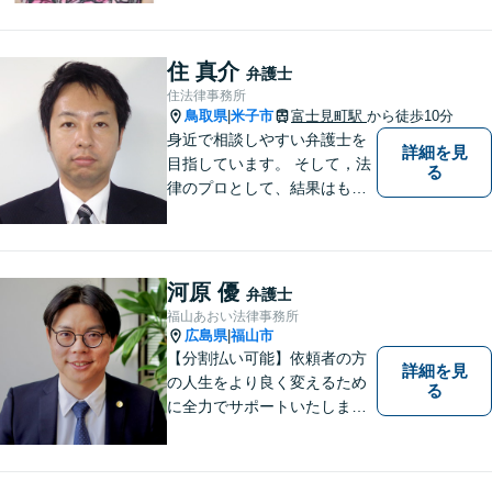
ちを理解することを大切にし
ています。法律問題は早めの
ご相談が納得のいく解決への
住 真介
弁護士
第一歩です。お一人で悩まず
住法律事務所
に、お気軽にご相談くださ
鳥取県
米子市
富士見町駅
から徒歩10分
|
い。
身近で相談しやすい弁護士を
詳細を見
目指しています。 そして，法
る
律のプロとして、結果はもち
ろん，解決に至る過程にこだ
わり，質の高いサービスを提
供します。 また，相談者様、
依頼者様の心を理解し，寄り
河原 優
弁護士
添いながら問題い解決のサポ
福山あおい法律事務所
ートを心がけています。
広島県
福山市
|
【分割払い可能】依頼者の方
詳細を見
の人生をより良く変えるため
る
に全力でサポートいたしま
す！些細なことでも是非一度
ご相談ください。【キッズス
ペースあり】