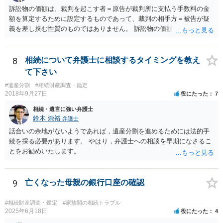
訴訟物の価額は、裁判を起こす者＝原告が裁判所に支払う手数料の金
額を算定するために設定するものであって、裁判の相手方＝被告が疑
義を差し挟む性質のものではありません。 訴訟物の価額自体が裁判の
目的（審理の対象）となることもありませんので、上申書や証拠を出
したとしても、変更されることはありません。
8
相続について弁護士に相談するタイミングを教え
て下さい
#遺産分割
#相続財産調査・鑑定
2018年9月27日
役にたった
7
相続・遺言に強い弁護士
鈴木 崇裕
弁護士
話合いの余地がないようであれば，遺産分割を進めるためには法的手
続を採る必要があります。 やはり，弁護士への相談を早期になさるこ
とをお勧めいたします。
9
亡くなった母親の銀行口座の確認
#相続財産調査・鑑定
#家族間の相続トラブル
2025年6月18日
役にたった
4