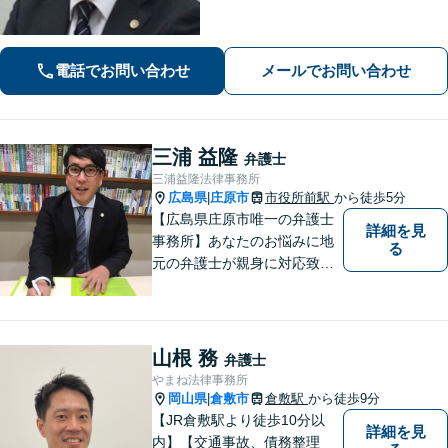
応、後遺障害の認定に疑問や不安があ
る方、ご相談ください。
電話でお問い合わせ
メールでお問い合わせ
三浦 益隆
弁護士
三浦益隆法律事務所
広島県
庄原市
市役所前駅
から徒歩5分
|
【広島県庄原市唯一の弁護士
詳細を見
事務所】あなたのお悩みに地
る
元の弁護士が親身に対応致し
ます。
山根 務
弁護士
やまね法律事務所
岡山県
倉敷市
倉敷駅
から徒歩9分
|
【JR倉敷駅より徒歩10分以
詳細を見
内】【交通事故、債務整理