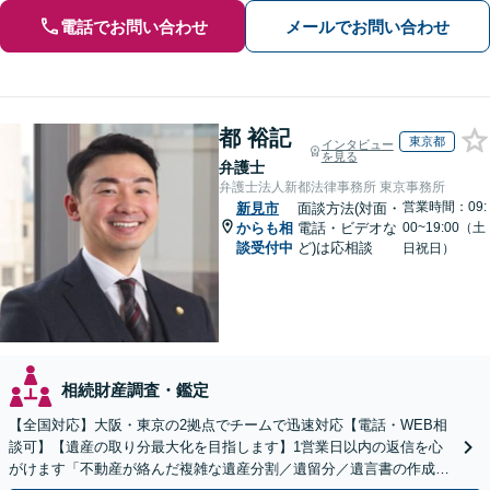
電話でお問い合わせ
メールでお問い合わせ
都 裕記
東京都
インタビュー
を見る
弁護士
弁護士法人新都法律事務所 東京事務所
営業時間：09:
新見市
面談方法(対面・
からも相
電話・ビデオな
00~19:00（土
談受付中
ど)は応相談
日祝日）
相続財産調査・鑑定
【全国対応】大阪・東京の2拠点でチームで迅速対応【電話・WEB相
談可】【遺産の取り分最大化を目指します】1営業日以内の返信を心
がけます「不動産が絡んだ複雑な遺産分割／遺留分／遺言書の作成・