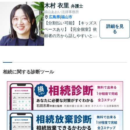
木村 衣里
弁護士
福山あおい法律事務所
広島県
福山市
|
【分割払い可能】【キッズス
詳細を見
ペースあり】【完全個室】依
る
頼者の方から話しやすいと定
評があります。日々の生活の
中の不安や些細な問題であっ
ても是非お気軽に弁護士にご
相談ください。
相続に関する診断ツール