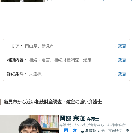
ティ」をモットーに、地元の
皆さまに距離的にも精神的に
も「近い」法律事務所となれ
るよう職員一同頑張っていま
す。 お気軽にお問い合わせく
ださい。
エリア
岡山県、新見市
変更
相談内容
相続・遺言、相続財産調査・鑑定
変更
詳細条件
未選択
変更
新見市から近い相続財産調査・鑑定に強い弁護士
岡部 宗茂
弁護士
弁護士法人VIA支所倉敷みらい法律事務所
岡
倉
倉敷駅
から
営業時間：本