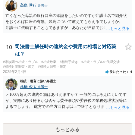
高島 秀行
弁護士
亡くなった母親の銀行口座の確認をしたいのですが弁護士名で紹介状
をおくれば口座の有無、残高について教えてもらえるでしょうか。
弁護士に依頼することもできますが、あなたが戸籍でお母さんの相続
人であり、相続人本人であることなどを証明すれば、口座の有無や残
高は教えてくれると思います。 自分ではよくわからないということ
であれば、弁護士に相談し依頼されたら良いと思います。
10
司法書士解任時の違約金や費用の相場と対応策
は？
#家族間の相続トラブル
#相続放棄
#相続手続き
#相続トラブルの代理交渉
#相続財産調査・鑑定
#相続人調査・確定
2025年2月4日
役にたった
4
相続・遺言に強い弁護士
髙橋 俊太
弁護士
＞100万超えの違約金額はありえますか？ 一般的には考えにくいです
が、実際にあり得るかは否かは委任事項や委任後の業務処理状況等に
よるでしょう。 此方での当方回答は以上で終了となりますが、参考に
なりましたら幸いです。
もっとみる