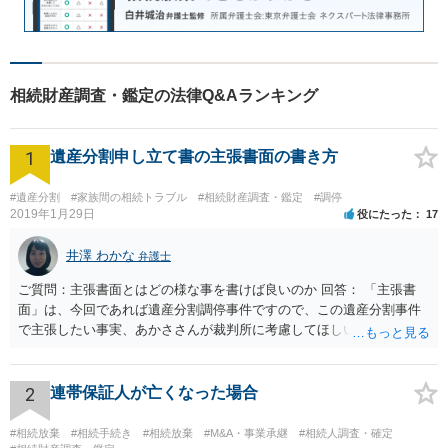
相続財産調査・鑑定の法律Q&Aランキング
1
遺産分割申し立て書の主張書面の書き方
#遺産分割
#家族間の相続トラブル
#相続財産調査・鑑定
#調停
2019年1月29日
役にたった
17
井澤 わかな
弁護士
ご質問：主張書面とはどの様な事を書けば良いのか 回答： 「主張書
面」は、今回であれば遺産分割調停事件ですので、この遺産分割事件
で主張したい事実、あかささんが裁判所に考慮してほしいと思う、亡
くなった方・あかささん・お姉さん間の事情などを記入することにな
ります。 もし、主張したい事実や考慮してほしい事情に関連して
資料を持っているようであれば、主張書面とは別で提出できます。も
2
連帯保証人が亡くなった場合
し、お姉さんに見られたくないような資料がある場合、「非開示の希
望に関する申出書」と共に提出することも考えられます。 ご質問：書
#相続放棄
#相続手続き
#相続放棄
#M&A・事業承継
#相続人調査・確定