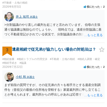
はないので、ｍｉｎｔｓでの提出の必要は無いと思います。郵送（期
#不動産・土地の相続
2026年8月5日
役にたった
2
限までに届けばよい）で十分です。 詳細は、書面記載の裁判所書記官
にお問い合わせください。 以上、ご参考まで。
井上 祐司
弁護士
>分割協議のやり直しの裁判を起こすと言われています。 伯母の主張
通り協議書は無効なのでしょうか。 現時点では、遺産分割協議に基
づく不動産登記がされている状況で、分割協議自体の無効を裁判所が
認めたわけではないので、分割協議の効力に影響はありません。 先
方の訴訟の主張及び立証次第ですが、 ・御祖母様の認知能力に関する
医師の意見書、筆跡鑑定 が提出されればその効力が否定される可能性
3
遺産相続で従兄弟が協力しない場合の対処法は？
はありますが、 ・伯母様自身が分割協議に加わっていること ・御祖母
様の意に反する遺産分割協議を行う実益が誰にあったかの立証が困難
#相続放棄
#相続トラブルの代理交渉
#不動産・土地の相続
#相続人調査・確定
であること からすると、実際に遺産分割協議の効力が否定される可能
#相続手続き
#協議
2026年7月22日
役にたった
2
性はそれほど高くない（立証のハードルは非常に高い）ということが
言えると思います。
小杉 和
弁護士
まず前段の質問ですが、その従兄弟の方々を相手方とする遺産分割調
停を（曾祖父の最後の住所地を管轄する）家庭裁判所に申し立てるこ
とが考えられます。裁判所からの呼出しがあれば応答する可能性がま
だあるのではないでしょうか。 後段の質問については、相続放棄は可
能と思われます。時間が思った以上にないので必要書類をてきぱきと