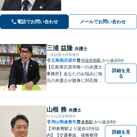
の獲得を目指します！保険会社の対
応、後遺障害の認定に疑問や不安があ
る方、ご相談ください。
電話でお問い合わせ
メールでお問い合わせ
三浦 益隆
弁護士
三浦益隆法律事務所
広島県
庄原市
市役所前駅
から徒歩5分
|
【広島県庄原市唯一の弁護士
詳細を見
事務所】あなたのお悩みに地
る
元の弁護士が親身に対応致し
ます。
山根 務
弁護士
やまね法律事務所
岡山県
倉敷市
倉敷駅
から徒歩9分
|
【JR倉敷駅より徒歩10分以
詳細を見
内】【交通事故、債務整理