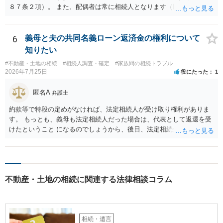
８７条２項）。 また、配偶者は常に相続人となります（民法８９０
条）。 「祖父の子供３人」の方の配偶者がご健在であれば、その方に
も相続権があります。つまり、孫５人に加えて「おじ又はおば」にも
相続権がある可能性があります。
6
義母と夫の共同名義ローン返済金の権利について
知りたい
#不動産・土地の相続
#相続人調査・確定
#家族間の相続トラブル
2026年7月25日
役にたった
1
匿名A
弁護士
約款等で特段の定めがなければ、法定相続人が受け取り権利がありま
す。 もっとも、義母も法定相続人だった場合は、代表として返還を受
けたということ になるのでしょうから、後日、法定相続分に基づいて
精算を求めることは可能と思います。
不動産・土地の相続に関連する法律相談コラム
相続・遺言