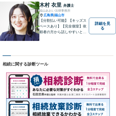
木村 衣里
弁護士
福山あおい法律事務所
広島県
福山市
|
【分割払い可能】【キッズス
詳細を見
ペースあり】【完全個室】依
る
頼者の方から話しやすいと定
評があります。日々の生活の
中の不安や些細な問題であっ
ても是非お気軽に弁護士にご
相談ください。
相続に関する診断ツール