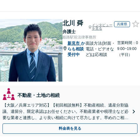
北川 舜
兵庫県
インタビュー
を見る
弁護士
姫路駅前法律事務所
営業時間：0
新見市
か
面談方法(対面・
らも相談
電話・ビデオな
9:00~19:00
受付中
ど)は応相談
（平日）
不動産・土地の相続
【大阪／兵庫エリア対応】【初回相談無料】不動産相続、遺産分割協
議、遺留分、限定承認はお任せください。不動産業者や税理士など必
要な業者と連携し、より良い相続に向けて尽力します。早めのご相談
が複雑化を防ぐカギとなります【休日相談可】
料金表を見る