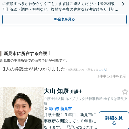
に依頼すべきかわからなくても」まずはご連絡ください【出張相談
可】訴訟・調停・審判など、複雑な事案の豊富な解決実績あり【初回
相談無料】初回面談のみで解決できるケースもあります
料金表を見る
新見市に所在する弁護士
新見市の事務所等での面談予約が可能です。
1
人の弁護士が見つかりました
(検索結果について詳しくは
こちら
)
1件中 1-1件を表示
大山 知康
弁護士
弁護士法人岡山パブリック法律事務所 ゆずりは新見支
所
岡山県
新見市
|
弁護士歴１９年目、新見市に
詳細を見
事務所を開設して１６年目に
る
なります。 「近いのはクオリ