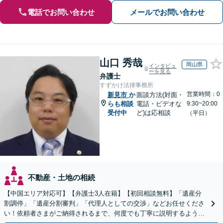
電話でお問い合わせ
メールでお問い合わせ
山口 秀哉
岡山県
インタビュ
ーを見る
弁護士
すずかけ法律事務所
営業時間：0
新見市
か
面談方法(対面・
らも相談
電話・ビデオな
9:30~20:00
受付中
ど)は応相談
（平日）
不動産・土地の相続
【中国エリア対応可】【弁護士3人在籍】【初回相談無料】「遺産分
割調停」「遺産分割審判」「代理人としての交渉」などお任せくださ
い！依頼者さまがご納得されるまで、何度でも丁寧に説明するよう心