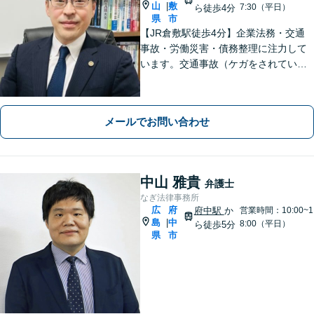
山
敷
|
7:30（平日）
ら徒歩4分
県
市
【JR倉敷駅徒歩4分】企業法務・交通
事故・労働災害・債務整理に注力して
います。交通事故（ケガをされている
被害者の方）、債務整理（過払い金請
求を含む）、労働災害、他士業からの
ご紹介がある場合の事業者相談は初回
メールでお問い合わせ
無料です。
中山 雅貴
弁護士
なぎ法律事務所
広
府
府中駅
か
営業時間：10:00~1
島
中
|
8:00（平日）
ら徒歩5分
県
市