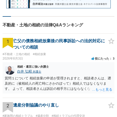
不動産・土地の相続の法律Q&Aランキング
1
亡父の債務相続放棄後の民事訴訟への法的対応に
ついての相談
#不動産・土地の相続
#相続放棄
2026年8月3日
役にたった
3
相続・遺言に強い弁護士
白井 弘昭
弁護士
質問１について 相続放棄の申述が受理されますと、相談者さんは、遡
及的に（被相続人の死亡時にさかのぼって）相続人ではなくなりま
す。 よって、相談者さんは訴訟の相手方にはならなくなるので（明け
渡し請求の対象ではなくなるので）請求棄却となります。 相続放棄受
理証明を家庭裁判所で取得し、コピーを答弁書に添えて裁判所に提出
してください。 質問２について 請求棄却を求める答弁書を提出すれ
2
遺産分割協議のやり直し
ば、第１回期日は出席する必要がありません。その日は差支え（用事
があり出席できない）との記載で十分です。 質問３について 弁護士で
#家族間の相続トラブル
#遺産分割
#相続トラブルの代理交渉