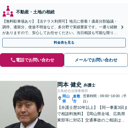
不動産・土地の相続
【無料駐車場あり】【法テラス利用可】地元に密着！遺産分割協議・
調停、遺留分、使途不明金など、多分野で実績豊富です。一通り経験
がありますので、安心してお任せください。当日相談も可能な限り対
応します。悩まずお早めにご相談ください【出張相談対応】
料金表を見る
電話でお問い合わせ
メールでお問い合わせ
岡本 健史
弁護士
玉島総合法律事務所
岡山
倉敷
営業時間：09:00~18:00（平
|
県
市
日）
【弁護士歴10年以上】【同一事案3回ま
で相談料無料】【岡山県全域、広島県
東部等に対応】交通事故のご相談はお
任せください！「1円でも多く」賠償金