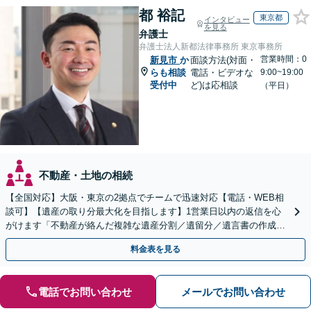
都 裕記
東京都
インタビュー
を見る
弁護士
弁護士法人新都法律事務所 東京事務所
営業時間：0
新見市
か
面談方法(対面・
らも相談
電話・ビデオな
9:00~19:00
受付中
ど)は応相談
（平日）
不動産・土地の相続
【全国対応】大阪・東京の2拠点でチームで迅速対応【電話・WEB相
談可】【遺産の取り分最大化を目指します】1営業日以内の返信を心
がけます「不動産が絡んだ複雑な遺産分割／遺留分／遺言書の作成・
執行／事業承継など、お任せください」【休日相談あり】
料金表を見る
電話でお問い合わせ
メールでお問い合わせ