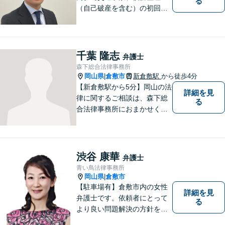
る
（自己破産を含む）の初回相
談６０分無料】
千葉 隆志
弁護士
森下総合法律事務所
岡山県
倉敷市
新倉敷駅
から徒歩4分
|
【新倉敷駅から5分】岡山の法
詳細を見
律に関するご相談は、森下総
る
合法律事務所におまかせくだ
さい。お困りの方は、お気軽
にお問い合わせください。
渋谷 康華
弁護士
青い鳥法律事務所
岡山県
倉敷市
|
【駐車場有】倉敷市内の女性
詳細を見
弁護士です。依頼者にとって
る
より良い問題解決の方針を示
すために、まず依頼者の気持