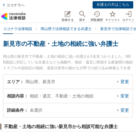
弁護士の方はこちら
ココナラへ
投稿する
探す
閲覧履歴
マイリスト
ログイン
ココナラ法律相談
岡山県で法律相談できる弁護士
新見市で法律相談で
新見市の不動産・土地の相続に強い弁護士
岡山県の新見市で不動産・土地の相続に強い弁護士が1名見つかりました。WE
B面談に対応している弁護士なども掲載中。相続・遺言に関係する家族間の相続
トラブルや認知症の相続、遺産分割等の細かな分野での絞り込み検索もでき便
利です。特に弁護士法人岡山パブリック法律事務所 ゆずりは新見支所の大山 知
康弁護士のプロフィール情報や弁護士費用、強みなどが注目されています。
エリア
岡山県、新見市
変更
『新見市で土日や夜間に発生した不動産・土地の相続のトラブルを今すぐに弁
護士に相談したい』『不動産・土地の相続のトラブル解決の実績豊富な近くの
相談内容
相続・遺言、不動産・土地の相続
変更
弁護士を検索したい』『初回相談無料で不動産・土地の相続を法律相談できる
新見市内の弁護士に相談予約したい』などでお困りの相談者さんにおすすめで
す。
詳細条件
未選択
変更
不動産・土地の相続に強い新見市から相談可能な弁護士