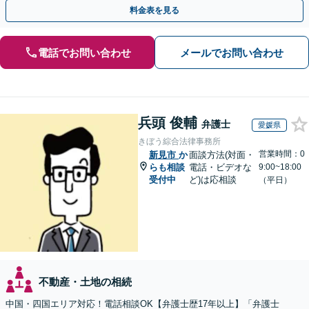
掛けています【土日祝／夜間対応可】【当日／電話相談可】
料金表を見る
電話でお問い合わせ
メールでお問い合わせ
兵頭 俊輔
弁護士
愛媛県
きぼう綜合法律事務所
営業時間：0
新見市
か
面談方法(対面・
らも相談
電話・ビデオな
9:00~18:00
受付中
ど)は応相談
（平日）
不動産・土地の相続
中国・四国エリア対応！電話相談OK【弁護士歴17年以上】「弁護士