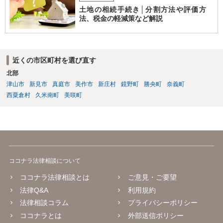
土地の相続手続き│分割方法や評価方
法、税金の軽減策など解説
近くの市区町村を選び直す
北部
津山市
新見市
真庭市
美作市
新庄村
鏡野町
勝央町
奈義町
西粟倉村
久米南町
美咲町
ココナラ法律相談について
ココナラ法律相談とは
ご意見・ご要望
法律Q&A
利用規約
法律相談コラム
プライバシーポリシー
ココナラとは
外部送信ポリシー