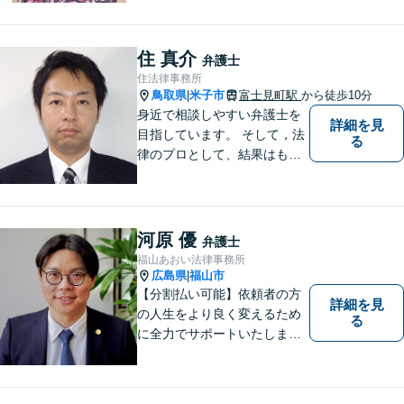
ちを理解することを大切にし
ています。法律問題は早めの
ご相談が納得のいく解決への
住 真介
弁護士
第一歩です。お一人で悩まず
住法律事務所
に、お気軽にご相談くださ
鳥取県
米子市
富士見町駅
から徒歩10分
|
い。
身近で相談しやすい弁護士を
詳細を見
目指しています。 そして，法
る
律のプロとして、結果はもち
ろん，解決に至る過程にこだ
わり，質の高いサービスを提
供します。 また，相談者様、
依頼者様の心を理解し，寄り
河原 優
弁護士
添いながら問題い解決のサポ
福山あおい法律事務所
ートを心がけています。
広島県
福山市
|
【分割払い可能】依頼者の方
詳細を見
の人生をより良く変えるため
る
に全力でサポートいたしま
す！些細なことでも是非一度
ご相談ください。【キッズス
ペースあり】