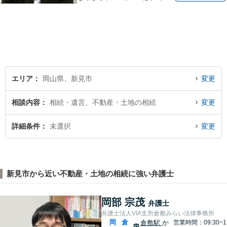
ティ」をモットーに、地元の
皆さまに距離的にも精神的に
も「近い」法律事務所となれ
るよう職員一同頑張っていま
す。 お気軽にお問い合わせく
ださい。
エリア
岡山県、新見市
変更
相談内容
相続・遺言、不動産・土地の相続
変更
詳細条件
未選択
変更
新見市から近い不動産・土地の相続に強い弁護士
岡部 宗茂
弁護士
弁護士法人VIA支所倉敷みらい法律事務所
岡
倉
倉敷駅
か
営業時間：09:30~1