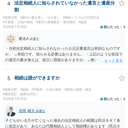
揃える必要があります。その点是非御注意ください。
4
法定相続人に知らされていなかった遺言と遺産分
割
#遺産分割
#遺言の書き直し・やり直し
#相続トラブルの代理交渉
#不動産・土地の相続
#遺言の真偽鑑定・遺言無効
#協議
2026年7月18日
役にたった
3
匿名A
弁護士
・当初法定相続人に知らされなかった公正証書遺言は有効なものです
か。 →有効です。知らせる必要はありません。 ・上記のような状況で
の遺言の書き換えは、叔父に瑕疵がありますか。→無いです。 ・分割
する場合の比率は、現状で、客観的に見てどの程度が妥当と考えられ
ますか。 →本人が自由に決められますので、どこが妥当とは言えない
です。客観的な基準もありません。 ・できれば穏やかに、分割を拒否
5
相続は誰ができますか
することはできますか。 →分割を拒否するということは、遺産はいら
ないということでしょうか。遺言で、受取を指定されててもいらない
#遺産分割
#協議
#不動産・土地の相続
#相続人調査・確定
と拒否することはできます。理由を説明する必要はありません。
#相続登記（義務化対応）
2026年7月16日
役にたった
2
吉田 雄大
弁護士
子どもがいる方が亡くなった場合の法定相続人の範囲は民法８８７条
に規定があり、あなたは代襲相続人として相続権があります（民法８