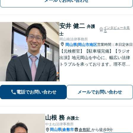
メールでお問い合わせ
安井 健二
弁護
インタビューを見
る
士
岡山南法律事務所
岡山県
岡山市南区
営業時間：本日定休日
|
【元検察官】【駐車場完備】【ラジオ
出演】地元岡山を中心に、幅広い法律
トラブルを承っております。理不尽な
思いをされている方が「明るい未来」
を歩んでいけるよう、親切丁寧にサポ
ートいたします。お困りの方はお早め
にご相談ください【WEB面談｜夜間面
電話でお問い合わせ
メールでお問い合わせ
談可】
山根 務
弁護士
やまね法律事務所
岡山県
倉敷市
倉敷駅
から徒歩9分
|