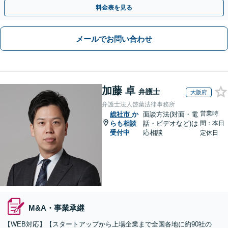
や契約書作成・交渉はお任せください【初回無料】
料金表を見る
メールでお問い合わせ
加藤 卓
弁護士
大阪府
弁護士法人啓葉法律事務所
営業時
総社市
か
面談方法(対面・電
らも相談
話・ビデオなど)は
間：本日
受付中
応相談
定休日
M&A・事業承継
【WEB対応】【スタートアップから上場企業まで全国各地に約90社の