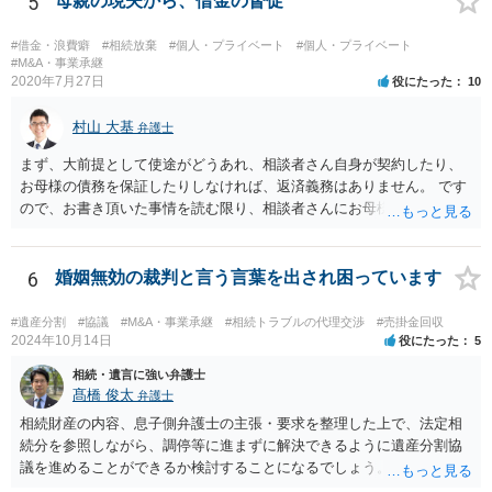
5
母親の現夫から、借金の督促
#借金・浪費癖
#相続放棄
#個人・プライベート
#個人・プライベート
#M&A・事業承継
2020年7月27日
役にたった
10
村山 大基
弁護士
まず、大前提として使途がどうあれ、相談者さん自身が契約したり、
お母様の債務を保証したりしなければ、返済義務はありません。 です
ので、お書き頂いた事情を読む限り、相談者さんにお母様の現夫への
返済義務はありません。 対応としては、 ・督促状を放っておく（相手
も法律相談に行けば同趣旨のことを回答されるので、裁判まではしな
いと思います） ・借りたのは母なので、私は支払いませんと伝える あ
6
婚姻無効の裁判と言う言葉を出され困っています
たりが良いと思います。
#遺産分割
#協議
#M&A・事業承継
#相続トラブルの代理交渉
#売掛金回収
2024年10月14日
役にたった
5
相続・遺言に強い弁護士
髙橋 俊太
弁護士
相続財産の内容、息子側弁護士の主張・要求を整理した上で、法定相
続分を参照しながら、調停等に進まずに解決できるように遺産分割協
議を進めることができるか検討することになるでしょう。少なくとも
現時点で、【会社(現在私が取締役になりました)は要らないから全ての