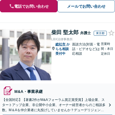
電話でお問い合わせ
メールでお問い合わせ
柴田 堅太郎
弁護士
東京都
LBX法律事務所
営業時
総社市
か
面談方法(対面・電
らも相談
話・ビデオなど)は
間：本日
受付中
応相談
定休日
M&A・事業承継
【全国対応】【著書2作がM&Aフォーラム賞正賞受賞】上場企業、ス
タートアップ企業、非公開中小企業、オーナー経営者からのご相談多
数。M＆Aを仲介業者に丸投げしていませんか？デューデリジェンス