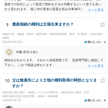
過程での対応によって新規で契約をするか判断するという形でも良い
かと思われます。 仮に仲介業者が返還を拒み当事者同士での解決が困
難となった場合は個別に弁護士に相談されると良いでしょう。
9
遺産相続の権利は主張出来ますか？
#遺産分割
#協議
#M&A・事業承継
#相続財産調査・鑑定
#不動産・土地の相続
#調停
2024年9月16日
役にたった
2
内藤 政信
弁護士
相続分がわかります。 それから資産調査です。 直接専門家に相談して
下さい。 これで相談は終わります。
10
父は無過失により土地の権利取得の時効となりま
すか？
#遺言執行者の選任
#相続トラブルの代理交渉
#借金返済の相談・交渉
#成年後見(生前の財産管理)
#M&A・事業承継
2020年4月7日
役にたった
6