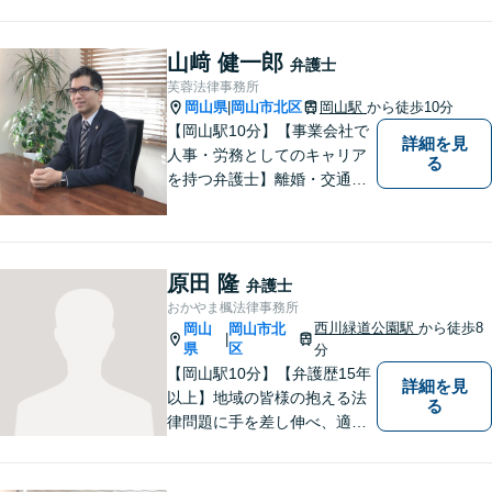
心の中に花が咲いたようにな
っていただけること。【法テ
ラス対応】【後払い対応】
山﨑 健一郎
弁護士
【日弁連国際人権問題委員会
芙蓉法律事務所
所属】お困りの方は、お気軽
岡山県
岡山市北区
岡山駅
から徒歩10分
|
にご相談下さい。
【岡山駅10分】【事業会社で
詳細を見
人事・労務としてのキャリア
る
を持つ弁護士】離婚・交通事
故・事業承継を含む相続の問
題に注力。依頼者の方に寄り
添いながら、まずはじっくり
とお話をうかがうことを心掛
原田 隆
弁護士
けています。必要に応じ、他
おかやま楓法律事務所
士業と連携して解決を図りま
西川緑道公園駅
から徒歩8
岡山
岡山市北
|
す。
県
区
分
【岡山駅10分】【弁護歴15年
詳細を見
以上】地域の皆様の抱える法
る
律問題に手を差し伸べ、適切
な解決方法をご提案いたしま
す！小さなことでも、ぜひご