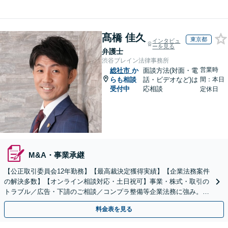
髙橋 佳久
東京都
インタビュ
ーを見る
弁護士
渋谷ブレイン法律事務所
営業時
総社市
か
面談方法(対面・電
らも相談
話・ビデオなど)は
間：本日
受付中
応相談
定休日
M&A・事業承継
【公正取引委員会12年勤務】【最高裁決定獲得実績】【企業法務案件
の解決多数】【オンライン相談対応・土日祝可】事業・株式・取引の
トラブル／広告・下請のご相談／コンプラ整備等企業法務に強み。株
式の相続／誹謗中傷対策／不動産問題まで幅広く対応！
料金表を見る