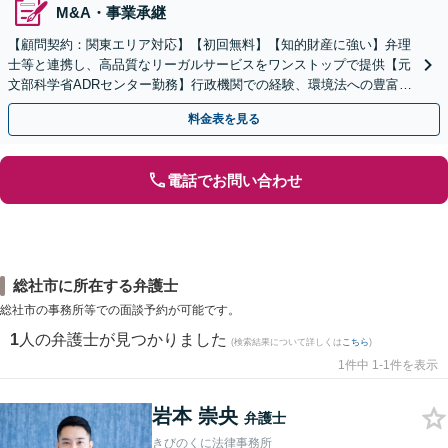
M&A・事業承継
【顧問契約：関東エリア対応】【初回無料】【知的財産に強い】弁理
士等と連携し、高品質なリーガルサービスをワンストップで提供【元
文部科学省ADRセンター勤務】行政機関での経験、環境法への豊富な
知識を活かし、事業者さまの抱える問題を解決へ導きます
料金表を見る
電話でお問い合わせ
総社市に所在する弁護士
総社市の事務所等での面談予約が可能です。
1
人の弁護士が見つかりました
(検索結果について詳しくは
こちら
)
1件中 1-1件を表示
岩本 崇央
弁護士
きびのくに法律事務所