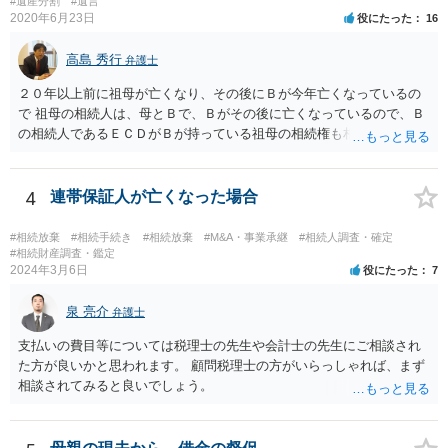
#遺産分割
#遺言
まれてすぐ両親が離婚し、その後会っていなかったという事情も、扶
2020年6月23日
役にたった
16
養義務の順位を下げる一つの理由になります。
高島 秀行
弁護士
２０年以上前に祖母が亡くなり、その後にＢが今年亡くなっているの
で 祖母の相続人は、母とＢで、Ｂがその後に亡くなっているので、Ｂ
の相続人であるＥＣＤがＢが持っている祖母の相続権も相続すること
となります。 したがって、遺産分割協議するにも、相続放棄するにも
Ｅも行う必要があります。 Ｂの配偶者であるＥは常にＢの相続人とな
ります。
4
連帯保証人が亡くなった場合
#相続放棄
#相続手続き
#相続放棄
#M&A・事業承継
#相続人調査・確定
#相続財産調査・鑑定
2024年3月6日
役にたった
7
泉 亮介
弁護士
支払いの費目等については税理士の先生や会計士の先生にご相談され
た方が良いかと思われます。 顧問税理士の方がいらっしゃれば、まず
相談されてみると良いでしょう。