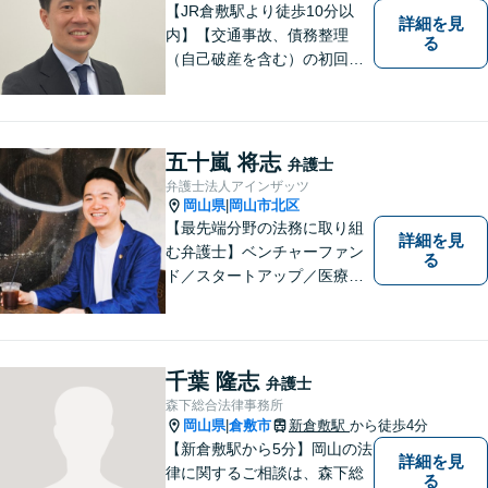
【JR倉敷駅より徒歩10分以
詳細を見
内】【交通事故、債務整理
る
（自己破産を含む）の初回相
談６０分無料】
五十嵐 将志
弁護士
弁護士法人アインザッツ
岡山県
岡山市北区
|
【最先端分野の法務に取り組
詳細を見
む弁護士】ベンチャーファン
る
ド／スタートアップ／医療介
護／リーガルテックetc...移り
変わる時代のニーズに応えら
れるよう、専門性の高い分野
に積極的に取り組みます。少
千葉 隆志
弁護士
数の案件に集中し、「迅速対
森下総合法律事務所
応」を実現します！
岡山県
倉敷市
新倉敷駅
から徒歩4分
|
【新倉敷駅から5分】岡山の法
詳細を見
律に関するご相談は、森下総
る