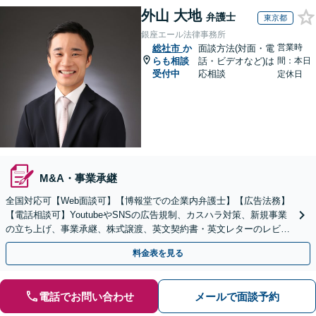
外山 大地
弁護士
東京都
銀座エール法律事務所
営業時
総社市
か
面談方法(対面・電
らも相談
話・ビデオなど)は
間：本日
受付中
応相談
定休日
M&A・事業承継
全国対応可【Web面談可】【博報堂での企業内弁護士】【広告法務】
【電話相談可】YoutubeやSNSの広告規制、カスハラ対策、新規事業
の立ち上げ、事業承継、株式譲渡、英文契約書・英文レターのレビュ
ー・ドラフトなどに対応。
料金表を見る
電話でお問い合わせ
メールで面談予約