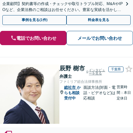
企業顧問】契約書等の作成・チェックや取引トラブル対応、M&AやIP
Oなど、企業法務のご相談はお任せください。豊富な実績を活かし的
確に対応を進めてまいります。
事例を見る(1件)
料金表を見る
電話でお問い合わせ
メールでお問い合わせ
辰野 樹市
千葉県
インタビュ
ーを見る
弁護士
ファミリア総合法律事務所
営業時
総社市
か
面談方法(対面・電
らも相談
話・ビデオなど)は
間：本日
受付中
応相談
定休日