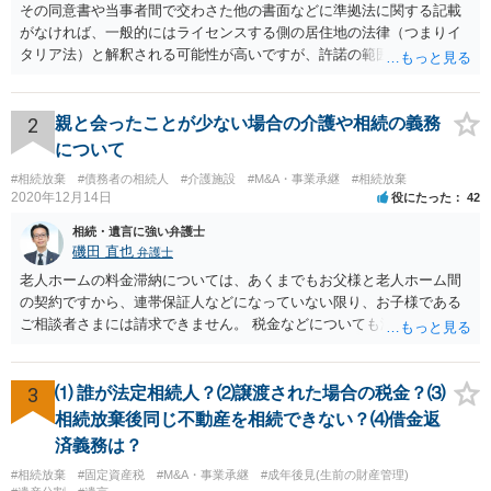
その同意書や当事者間で交わさた他の書面などに準拠法に関する記載
がなければ、一般的にはライセンスする側の居住地の法律（つまりイ
タリア法）と解釈される可能性が高いですが、許諾の範囲が日本国内
に限定されているなどの事情がある場合には、日本法となる可能性も
あります。 なお、仮に日本法になるとしても、新しい会社との間で契
約が有効かどうかは、ライセンスされた権利の種類（著作権、商標
2
親と会ったことが少ない場合の介護や相続の義務
権、特許権など）や契約の時期などを見て判断する必要があります。
について
いずれにせよ具体的事情が分からないと確定的な回答は難しいと思わ
#相続放棄
#債務者の相続人
#介護施設
#M&A・事業承継
#相続放棄
れますので、弁護士に直接相談されることをお勧めします。
2020年12月14日
役にたった
42
相続・遺言に強い弁護士
磯田 直也
弁護士
老人ホームの料金滞納については、あくまでもお父様と老人ホーム間
の契約ですから、連帯保証人などになっていない限り、お子様である
ご相談者さまには請求できません。 税金などについても滞納している
のはお父様ですから、お子様に請求が来ることはありません。 生活保
護受給の際に扶養できないかという連絡が役所から来ますが、できな
い旨回答すればそれまでです。 相続が開始した場合については先述の
3
⑴ 誰が法定相続人？⑵譲渡された場合の税金？⑶
通りです。 民法上の扶養義務はご相談者さまがお考えのほど強いもの
相続放棄後同じ不動産を相続できない？⑷借金返
ではありません。 あくまでも、余力の範囲で認められるものです。 親
済義務は？
の介護は子供がみるという民法の条文はありません。 また、親に対す
#相続放棄
#固定資産税
#M&A・事業承継
#成年後見(生前の財産管理)
る扶養義務は配偶者や子に対する扶養義務に比べて弱いものです。 生