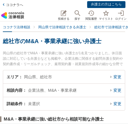
弁護士の方はこちら
ココナラへ
投稿する
探す
閲覧履歴
マイリスト
ログイン
ココナラ法律相談
岡山県で法律相談できる弁護士
総社市で法律相談で
総社市のM&A・事業承継に強い弁護士
岡山県の総社市でM&A・事業承継に強い弁護士が1名見つかりました。休日面
談に対応している弁護士なども掲載中。企業法務に関係する顧問弁護士契約や
契約書作成・リーガルチェック、雇用契約書・就業規則作成等の細かな分野で
の絞り込み検索もでき便利です。特にきびのくに法律事務所の岩本 崇央弁護士
のプロフィール情報や弁護士費用、強みなどが注目されています。『総社市で
エリア
岡山県、総社市
変更
土日や夜間に発生したM&A・事業承継のトラブルを今すぐに弁護士に相談した
い』『M&A・事業承継のトラブル解決の実績豊富な近くの弁護士を検索した
相談内容
企業法務、M&A・事業承継
変更
い』『初回相談無料でM&A・事業承継を法律相談できる総社市内の弁護士に相
談予約したい』などでお困りの相談者さんにおすすめです。
詳細条件
未選択
変更
M&A・事業承継に強い総社市から相談可能な弁護士