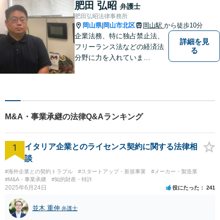
相談にいらしてください。よ
肥田 弘昭
弁護士
くお話をお伺いし、ご希望を
肥田弘昭法律事務所
尊重しながら進めてまいりま
岡山県
岡山市北区
岡山駅
から徒歩10分
|
す。
企業法務、特に独占禁止法、
詳細を見
フリーランス法などの経済法
る
分野に力を入れていま
す！！！
M&A・事業承継の法律Q&Aランキング
1
イタリア企業とのライセンス契約に関する法律相
談
#海外企業との契約トラブル
#スタートアップ・新規事業
#メーカー・製造業
#M&A・事業承継
#知的財産・特許
2025年6月24日
役にたった
241
並木 重伸
弁護士