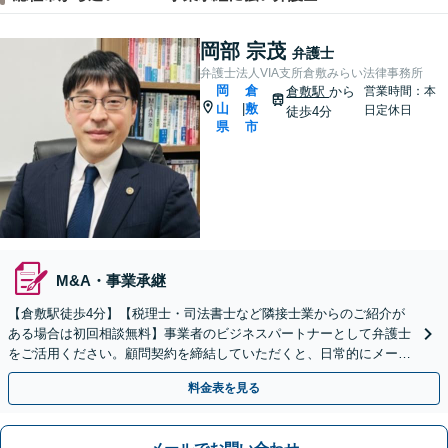
岡部 宗茂
弁護士
弁護士法人VIA支所倉敷みらい法律事務所
岡
倉
倉敷駅
から
営業時間：本
山
敷
|
日定休日
徒歩4分
県
市
M&A・事業承継
【倉敷駅徒歩4分】【税理士・司法書士など隣接士業からのご紹介が
ある場合は初回相談無料】事業者のビジネスパートナーとして弁護士
をご活用ください。顧問契約を締結していただくと、日常的にメール
やお電話でのご相談も可能です。
料金表を見る