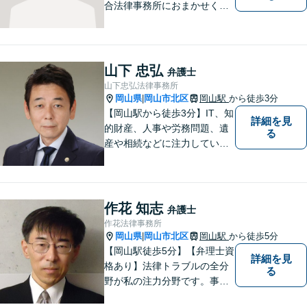
合法律事務所におまかせくだ
さい。お困りの方は、お気軽
にお問い合わせください。
山下 忠弘
弁護士
山下忠弘法律事務所
岡山県
岡山市北区
岡山駅
から徒歩3分
|
【岡山駅から徒歩3分】IT、知
詳細を見
的財産、人事や労務問題、遺
る
産や相続などに注力していま
す。「弁護士に相談するか迷
っている」という悩みをお持
ちの方は、どうぞお気軽にご
相談ください。依頼者さまの
作花 知志
弁護士
サポートができるよう努めて
作花法律事務所
まいります。
岡山県
岡山市北区
岡山駅
から徒歩5分
|
【岡山駅徒歩5分】【弁理士資
詳細を見
格あり】法律トラブルの全分
る
野が私の注力分野です。事務
所の理念は、ご相談の後には