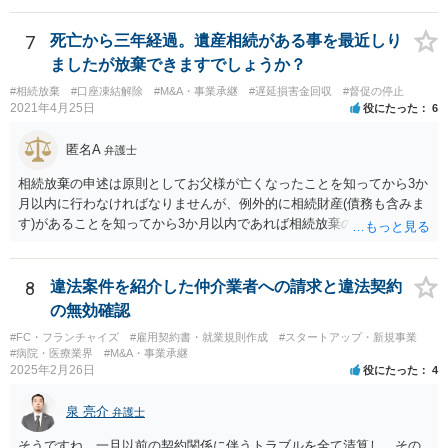
遺産をまとめて現金でくれ】という要求に応じる必要はありません。
7
死亡から三年経過。遺産相続がある事を最近しり
ましたが放棄できますでしょうか？
#相続放棄
#口座凍結解除
#M&A・事業承継
#遅延損害金回収
#督促の停止
2021年4月25日
役にたった
6
匿名A
弁護士
相続放棄の申述は原則としてお父様が亡くなったことを知ってから3か
月以内に行わなければなりませんが、例外的に相続財産(債務も含みま
す)があることを知ってから3か月以内であれば相続放棄の申述が認め
られる可能性もありますので、通知が届いたのが3か月以内の話なので
したら、早急に家裁に行って相続放棄の申述をしたい旨告げて必要な
書類を提出されることをおすすめいたします。 なお、お父様の債務が
8
違法案件を紹介した仲介業者への請求と違法契約
他にもあるかもしれないというリスクを考えますと、相続放棄の申述
の無効確認
にあたっては、法テラスの無料相談等を利用して弁護士に相談するこ
#FC・フランチャイズ
#雇用契約書・就業規則作成
#スタートアップ・新規事業
とも十分考えられるかと存じます。また、ご記載いただいた事実関係
#病院・医療業界
#M&A・事業承継
を拝見するかぎり、再婚相手のかたは既に相続放棄をされている可能
2025年2月26日
役にたった
4
性があるかもしれません。
泉 亮介
弁護士
そうですね。一旦以前の契約関係に伴うトラブルを全て清算し、その