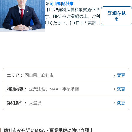
岡山県
総社市
|
【LINE無料法律相談実施中で
詳細を見
す。HPからご登録の上、ご利
る
用ください。】♦口コミ高評価
多数有♦丁寧にお話をお伺いし
ます♦ご相談者・依頼者様の最
大の理解者として活動いたし
ます。【完全個室】【初回３
０分無料面談】
エリア
岡山県、総社市
変更
相談内容
企業法務、M&A・事業承継
変更
詳細条件
未選択
変更
総社市から近いM&A・事業承継に強い弁護士