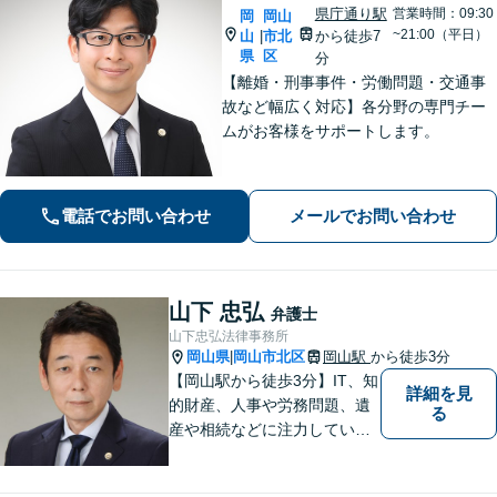
県庁通り駅
営業時間：09:30
岡
岡山
~21:00（平日）
山
市北
から徒歩7
|
県
区
分
【離婚・刑事事件・労働問題・交通事
故など幅広く対応】各分野の専門チー
ムがお客様をサポートします。
電話でお問い合わせ
メールでお問い合わせ
山下 忠弘
弁護士
山下忠弘法律事務所
岡山県
岡山市北区
岡山駅
から徒歩3分
|
【岡山駅から徒歩3分】IT、知
詳細を見
的財産、人事や労務問題、遺
る
産や相続などに注力していま
す。「弁護士に相談するか迷
っている」という悩みをお持