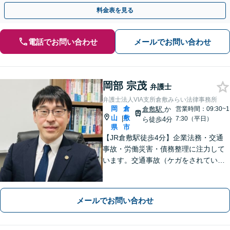
執行／事業承継など、お任せください」【休日相談あり】
料金表を見る
電話でお問い合わせ
メールでお問い合わせ
岡部 宗茂
弁護士
弁護士法人VIA支所倉敷みらい法律事務所
岡
倉
倉敷駅
か
営業時間：09:30~1
山
敷
|
7:30（平日）
ら徒歩4分
県
市
【JR倉敷駅徒歩4分】企業法務・交通
事故・労働災害・債務整理に注力して
います。交通事故（ケガをされている
被害者の方）、債務整理（過払い金請
求を含む）、労働災害、他士業からの
ご紹介がある場合の事業者相談は初回
メールでお問い合わせ
無料です。