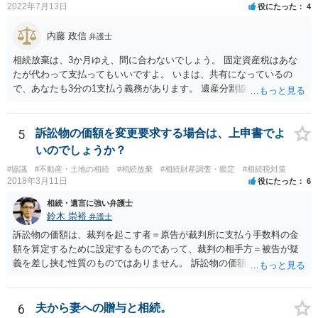
与を大きく排除できます。 ②遺言＋生命保険の組合せ 生活資金は手元
2022年7月13日
役にたった
4
に残し、余剰資金で受取人を友人・団体にした保険を活用。保険金は
相続財産とは別枠で、遺留分対策にも有効と思われます。 ③負担付死
内藤 政信
弁護士
因贈与 「介護・見守り等を条件に、死亡時に財産を渡す」契約。条件
相続放棄は、3か月ゆえ、間に合わないでしょう。 固定資産税はあな
不履行なら無効にでき、老後の安心を担保できます。 ④ 寄附予約＋解
たが代わって支払ってもいいですよ。 いまは、共有になっているの
除条件 慈善団体への寄附を予約しつつ、資金不足時は解除できる条項
で、あなたも3分の1支払う義務があります。 遺産分割協議をして、不
を設定。 などがあり得るかと思われます。
動産取得者を決めて、相続登記する必要があります。 登記名義人に支
払い義務があります。
5
訴訟物の価額を変更要求する場合は、上申書でよ
いのでしょうか？
#協議
#不動産・土地の相続
#相続放棄
#相続財産調査・鑑定
#相続税対策
2018年3月11日
役にたった
6
相続・遺言に強い弁護士
鈴木 崇裕
弁護士
訴訟物の価額は、裁判を起こす者＝原告が裁判所に支払う手数料の金
額を算定するために設定するものであって、裁判の相手方＝被告が疑
義を差し挟む性質のものではありません。 訴訟物の価額自体が裁判の
目的（審理の対象）となることもありませんので、上申書や証拠を出
したとしても、変更されることはありません。
6
夫から妻への贈与と相続。