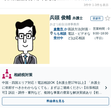
3件中 1-3件を表示
兵頭 俊輔
弁護士
愛媛県
きぼう綜合法律事務所
営業時間：0
倉敷市
か
面談方法(対面・
らも相談
電話・ビデオな
9:00~18:00
受付中
ど)は応相談
（平日）
相続税対策
中国・四国エリア対応！電話相談OK【弁護士歴17年以上】「弁護士
に依頼すべきかわからなくても」まずはご連絡ください【出張相談
可】訴訟・調停・審判など、複雑な事案の豊富な解決実績あり【初回
相談無料】初回面談のみで解決できるケースもあります
料金表を見る