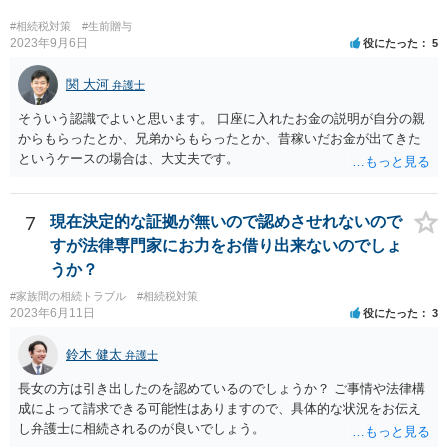
#相続税対策
#生前贈与
2023年9月6日
役にたった
5
関 大河
弁護士
そういう認識でよいと思います。 口座に入れたお金の説明が自分の親
からもらったとか、兄弟からもらったとか、昔稼いだお金が出てきた
というケースの場合は、大丈夫です。
7
現在決定的な証拠が無いので認めさせれないので
すが法律専門家にお力をお借り出来ないのでしょ
うか？
#家族間の相続トラブル
#相続税対策
2023年6月11日
役にたった
3
鈴木 健太
弁護士
長女の方は引き出したのを認めているのでしょうか？ ご事情や法律構
成によって請求できる可能性はありますので、具体的な状況をお伝え
し弁護士に相続されるのが良いでしょう。