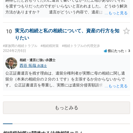
納得したとおもってたのに遺言で書いてなかった土地があるのでそれ
を渡すつもりだったのですが いらないと言われました。 どうゆう解決
方法がありますか？ 遺言がどういう内容で、遺産はどれくらいあ
ったのか、遺言に書いていなかった土地の価値 など、詳しい事情が
分からないとあなたの質問に回答することは難しいです。 遺留分
が請求されるのであれば、遺留分は法改正により現金で支払うことに
10
実兄の相続と私の相続について、資産の行方を知
なることから 土地を渡すということで解決しない可能性はありま
りたい
す。 ただ、遺言で書いていない土地は、遺産分割により、相手が
#家族間の相続トラブル
#相続税対策
#相続トラブルの代理交渉
取得することとなる可能性はあります。 弁護士に面談で詳しい事
2024年2月6日
役にたった
3
情を話して相談された方がよいと思います。
相続・遺言に強い弁護士
西谷 拓哉
弁護士
公正証書遺言を残す理由は、遺留分権利者が実際に母の相続に関し遺
留分（本来の相続分の２分の１です）を主張するか分からないからで
す。 公正証書遺言を尊重し、実際には遺留分侵害額請求を行使しない
かもしれません。 遺留分侵害額請求をされないように、あらかじめ遺
留分相当額を分配する遺言を作ることも一つの方法です。
もっとみる