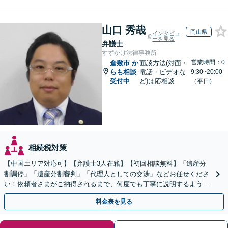
山口 秀哉
岡山県
インタビュ
ーを見る
弁護士
すずかけ法律事務所
営業時間：0
倉敷市
か
面談方法(対面・
らも相談
電話・ビデオな
9:30~20:00
受付中
ど)は応相談
（平日）
相続税対策
【中国エリア対応可】【弁護士3人在籍】【初回相談無料】「遺産分
割調停」「遺産分割審判」「代理人としての交渉」などお任せくださ
い！依頼者さまがご納得されるまで、何度でも丁寧に説明するよう心
掛けています【土日祝／夜間対応可】【当日／電話相談可】
料金表を見る