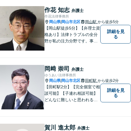
ちの方は、どうぞお気軽にご
相談ください。依頼者さまの
作花 知志
弁護士
サポートができるよう努めて
作花法律事務所
まいります。
岡山県
岡山市北区
岡山駅
から徒歩5分
|
【岡山駅徒歩5分】【弁理士資
詳細を見
格あり】法律トラブルの全分
る
野が私の注力分野です。事務
所の理念は、ご相談の後には
心の中に花が咲いたようにな
っていただけること。【法テ
ラス対応】【後払い対応】
岡﨑 崇司
弁護士
【日弁連国際人権問題委員会
ゆうあい法律事務所
所属】お困りの方は、お気軽
岡山県
岡山市北区
田町駅
から徒歩2分
|
にご相談下さい。
【田町駅2分】【完全個室で相
詳細を見
談可能】【子連れ相談可能】
る
どんなに難しいと思われる案
件でも、あきらめずに解決策
を探していきたいと考えてい
ます。トラブルに巻き込まれ
ている皆さまの現状を良い方
賀川 進太郎
弁護士