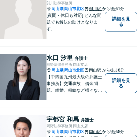
向に変化させることができる
賀川法律事務所
ように全力を尽くします。
岡山県
岡山市北区
柳川駅
から徒歩1分
|
[夜間・休日も対応] どんな問
詳細を見
題でも解決の助けとなりま
る
す。
水口 汐里
弁護士
岡野法律事務所 岡山支店
岡山県
岡山市北区
岡山駅
から徒歩8分
|
【中四国九州最大級の弁護士
詳細を見
事務所】交通事故、借金問
る
題、離婚、相続など様々な問
題について、「何度でも無
料」の相談を行っています！
まずはお気軽にご相談くださ
い！
宇都宮 和馬
弁護士
岡野法律事務所 岡山支店
岡山県
岡山市北区
岡山駅
から徒歩8分
|