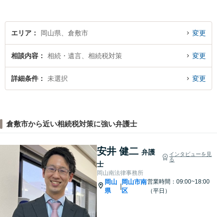
エリア
岡山県、倉敷市
変更
相談内容
相続・遺言、相続税対策
変更
詳細条件
未選択
変更
倉敷市から近い相続税対策に強い弁護士
安井 健二
弁護
インタビューを見
る
士
岡山南法律事務所
岡山
岡山市南
営業時間：09:00~18:00
|
県
区
（平日）