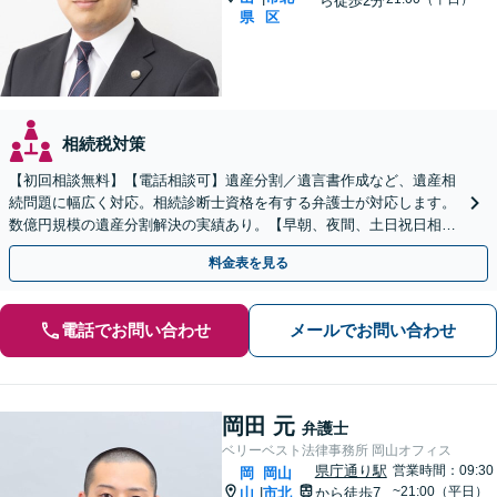
ら徒歩2分
県
区
相続税対策
【初回相談無料】【電話相談可】遺産分割／遺言書作成など、遺産相
続問題に幅広く対応。相続診断士資格を有する弁護士が対応します。
数億円規模の遺産分割解決の実績あり。【早朝、夜間、土日祝日相談
対応】【カード払い可】
料金表を見る
電話でお問い合わせ
メールでお問い合わせ
岡田 元
弁護士
ベリーベスト法律事務所 岡山オフィス
県庁通り駅
営業時間：09:30
岡
岡山
~21:00（平日）
山
市北
から徒歩7
|