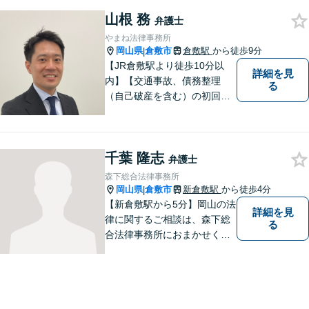
山根 務
弁護士
やまね法律事務所
岡山県
倉敷市
倉敷駅
から徒歩9分
|
【JR倉敷駅より徒歩10分以
詳細を見
内】【交通事故、債務整理
る
（自己破産を含む）の初回相
談６０分無料】
千葉 隆志
弁護士
森下総合法律事務所
岡山県
倉敷市
新倉敷駅
から徒歩4分
|
【新倉敷駅から5分】岡山の法
詳細を見
律に関するご相談は、森下総
る
合法律事務所におまかせくだ
さい。お困りの方は、お気軽
にお問い合わせください。