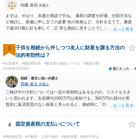
内藤 政信
弁護士
まずは、やはり、弁護士相談ですね。 遺産の調査や評価、分割方法な
ど検討し、家裁に申し立ての必要 性の有無など、方針を立てて、書面
で違法行動に釘を刺して、正 常な相続に戻すことでしょう。 申告につ
いては、相続税を払うレベルなら、いったん法定相続で 申告して、そ
の際に3年以内に分割協議の上、修正申告する旨の書 面を添付するこ
とになります。 税務署も、およその遺産を把握してるので、税務署か
3
子供を相続から外しつつ友人に財産を譲る方法の
ら、遺産の 情報を得ることもあります。
法的有効性は？
#生前贈与
#相続税対策
#家族間の相続トラブル
#遺産分割
2026年1月19日
役にたった
4
相続・遺言に強い弁護士
髙橋 俊太
弁護士
ご検討中の方針については一定の有効性はあるものの、リスクも大き
いと思われます。生前贈与1000万円は有効でも、300万円の貸付が実
質的に返済意思のない仮装と見られると、相続時に「贈与」と評価さ
れ、子から遺留分侵害額請求を受ける可能性があります。 その他の方
法として考えられるものとしては、 ①信託（家族信託・目的信託） 財
産を信託口に移し、受託者（信頼できる友人や専門職）に管理させ、
4
固定資産税の支払いについて
・生存中はあなたの生活費・介護費に優先充当 ・残余を友人や慈善団
体へ と使途を厳格に指定。相続ではなく信託帰属になるため、子の関
#相続税対策
#不動産・土地の相続
#相続放棄
#相続手続き