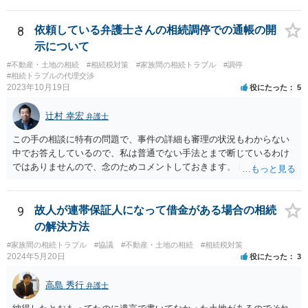
8
依頼している弁護士さんの相続調停での通帳の開
示について
#不動産・土地の相続
#相続税対策
#家族間の相続トラブル
#調停
#相続トラブルの代理交渉
2023年10月19日
役にたった
5
辻村 幸宏
弁護士
この手の相談に特有の問題で、事件の詳細も審理の状況もわからない
中でお答えしているので、私は普通でない手法とまで断じているわけ
ではありませんので、念のためコメントしておきます。 匿名の弁護士
さんが回答しておられるように、いずれ出さざるを得なくなる書類な
のではないかという視点もありますし、その場合には結局出さなけれ
ば不利益もあります。あるいは、後に虚偽主張をしたと指摘されるリ
9
故人が連帯保証人になって借金がある場合の相続
スクもあります。 ですからそれを提出したことが事件処理として不適
の解決方法
切であるとか、結果においてマイナスを与えたということまではいえ
#家族間の相続トラブル
#協議
#不動産・土地の相続
#相続税対策
ないと思います。 依頼者とのコミュニケーション含む微妙な問題であ
2024年5月20日
役にたった
3
り第三者にはあまりアドバイスしづらい問題であるということはご理
解いただければ幸いです。
高島 秀行
弁護士