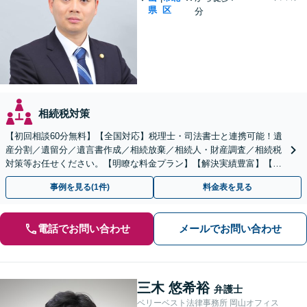
県
区
分
相続税対策
【初回相談60分無料】【全国対応】税理士・司法書士と連携可能！遺
産分割／遺留分／遺言書作成／相続放棄／相続人・財産調査／相続税
対策等お任せください。【明瞭な料金プラン】【解決実績豊富】【電
話相談可】
事例を見る(1件)
料金表を見る
電話でお問い合わせ
メールでお問い合わせ
三木 悠希裕
弁護士
ベリーベスト法律事務所 岡山オフィス