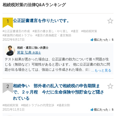
相続税対策の法律Q&Aランキング
1
公正証書遺言を作りたいです。
#公正証書遺言の作成
#遺言の書き直し・やり直し
#遺言
#相続税対策
#家族間の相続トラブル
#遺言の真偽鑑定・遺言無効
2022年6月17日
役にたった
5
相続・遺言に強い弁護士
尾畠 弘典
弁護士
テスト結果が悪かった場合は、公正証書の効力について後々問題が生
じる（無効など）可能性があると思います。 他に公正証書の効力に問
題が出る場合としては、強迫により作成された場合、錯誤（勘違い）
の場合などがあります。 遺言の対象となる財産の多寡などにもよりま
すが、弁護士に作成を依頼する場合は、１０～数十万円程度になるケ
ースが多いと思います。 報酬体系は、弁護士ごとに異なりますので一
2
相続争い 部外者の乱入で相続税の申告期限ま
律の基準はありません。
で、２ヶ月程 今だに生命保険や預貯金など隠さ
れている
#相続税対策
#相続トラブルの代理交渉
#遺産分割
2021年11月1日
役にたった
5