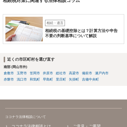
相続税対策に関連する法律相談コラム
相続・遺言
相続税の基礎控除とは？計算方法や申告
不要の判断基準について解説
近くの市区町村を選び直す
南部 (岡山市外)
倉敷市
玉野市
笠岡市
井原市
総社市
高梁市
備前市
瀬戸内市
赤磐市
浅口市
和気町
早島町
里庄町
矢掛町
吉備中央町
ココナラ法律相談について
ココナラ法律相談とは
ご意見・ご要望