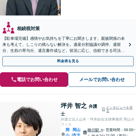
相続税対策
【駐車場完備】感情やお気持ちを丁寧にお聞きします。親族関係の未
来も考えて、しこりの残らない解決を。遺産分割協議や調停、遺留
分、生前の寄与分、遺言書作成など。状況に応じ、信頼できる司法書
士・税理士をご紹介します【WEB面談＆出張相談可】
料金表を見る
電話でお問い合わせ
メールでお問い合わせ
坪井 智之
弁護
インタビューを見
る
士
弁護士法人山本・坪井綜合法律事務所 岡山オ
フィス
岡
岡山
柳川駅
か
営業時間：08:00~
山
市北
|
21:00（平日）