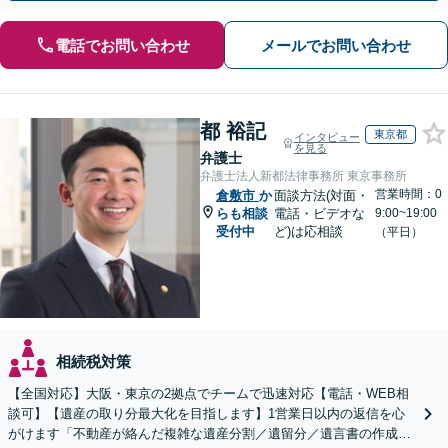
電話でお問い合わせ
メールでお問い合わせ
都 裕記
東京都
インタビュー
を見る
弁護士
弁護士法人新都法律事務所 東京事務所
営業時間：0
倉敷市
か
面談方法(対面・
らも相談
電話・ビデオな
9:00~19:00
受付中
ど)は応相談
（平日）
相続税対策
【全国対応】大阪・東京の2拠点でチームで迅速対応【電話・WEB相
談可】【遺産の取り分最大化を目指します】1営業日以内の返信を心
がけます「不動産が絡んだ複雑な遺産分割／遺留分／遺言書の作成・