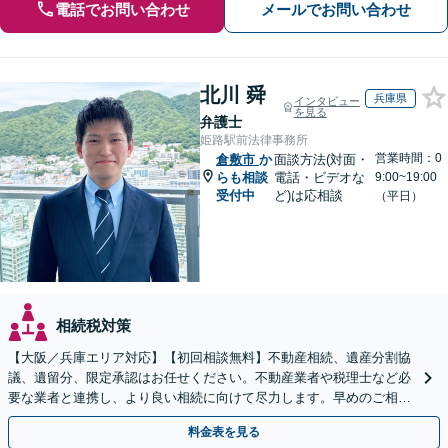
電話でお問い合わせ
メールでお問い合わせ
北川 舜
兵庫県
インタビュー
を見る
弁護士
姫路駅前法律事務所
営業時間：0
倉敷市
か
面談方法(対面・
らも相談
電話・ビデオな
9:00~19:00
受付中
ど)は応相談
（平日）
相続税対策
【大阪／兵庫エリア対応】【初回相談無料】不動産相続、遺産分割協
議、遺留分、限定承認はお任せください。不動産業者や税理士など必
要な業者と連携し、より良い相続に向けて尽力します。早めのご相談
が複雑化を防ぐカギとなります【休日相談可】
料金表を見る