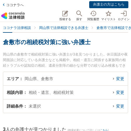
弁護士の方はこちら
ココナラへ
投稿する
探す
閲覧履歴
マイリスト
ログイン
ココナラ法律相談
岡山県で法律相談できる弁護士
倉敷市で法律相談で
倉敷市の相続税対策に強い弁護士
岡山県の倉敷市で相続税対策に強い弁護士が3名見つかりました。休日面談や夜
間面談に対応している弁護士なども掲載中。相続・遺言に関係する家族間の相
続トラブルや認知症の相続、遺産分割等の細かな分野での絞り込み検索もでき
便利です。特に弁護士法人VIA支所倉敷みらい法律事務所の岡部 宗茂弁護士や
やまね法律事務所の山根 務弁護士、森下総合法律事務所の千葉 隆志弁護士のプ
エリア
岡山県、倉敷市
変更
ロフィール情報や弁護士費用、強みなどが注目されています。『倉敷市で土日
や夜間に発生した相続税対策のトラブルを今すぐに弁護士に相談したい』『相
相談内容
相続・遺言、相続税対策
変更
続税対策のトラブル解決の実績豊富な近くの弁護士を検索したい』『初回相談
無料で相続税対策を法律相談できる倉敷市内の弁護士に相談予約したい』など
でお困りの相談者さんにおすすめです。
詳細条件
未選択
変更
3
人の弁護士が見つかりました
(検索結果について詳しくは
こちら
)