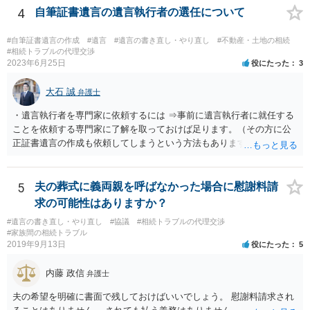
方に対して， ・相続に関する主張は法的根拠がなく，一切応じないこ
4
自筆証書遺言の遺言執行者の選任について
と ・今後一切の連絡をしてこないでほしいこと ・連絡を継続してくる
ようであれば警察への通報や法的措置も辞さないこと などを記載した
#自筆証書遺言の作成
#遺言
#遺言の書き直し・やり直し
#不動産・土地の相続
書面を発送してもらうことがよろしいように思います。
#相続トラブルの代理交渉
2023年6月25日
役にたった
3
大石 誠
弁護士
・遺言執行者を専門家に依頼するには ⇒事前に遺言執行者に就任する
ことを依頼する専門家に了解を取っておけば足ります。（その方に公
正証書遺言の作成も依頼してしまうという方法もあります） 事前に了
解を取るだけであれば、契約は不要ですし、契約料を払う必要もあり
ません。 遺言執行者に就任し、遺言執行が完了したときの報酬だけ、
弁護士費用としてかかります。 ・亡くなった際に、法務局に預けた自
5
夫の葬式に義両親を呼ばなかった場合に慰謝料請
筆証書遺言の存在を親族がなかったものにされる可能性 ⇒自筆の遺言
求の可能性はありますか？
書を法務局に保管した場合、死亡後、法務局に遺言書の有無を照会す
#遺言の書き直し・やり直し
#協議
#相続トラブルの代理交渉
ることになりますので、「法務局に預けた自筆証書遺言の存在を親族
#家族間の相続トラブル
がなかったもの」にすることはできません。 存在をなかったものにす
2019年9月13日
役にたった
5
るというよりも、遺言の効力を争う（遺言は無効だ）と主張する場合
がありえますが、その予防方法は、遺言者と面談してみないと判断が
内藤 政信
弁護士
難しいです。
夫の希望を明確に書面で残しておけばいいでしょう。 慰謝料請求され