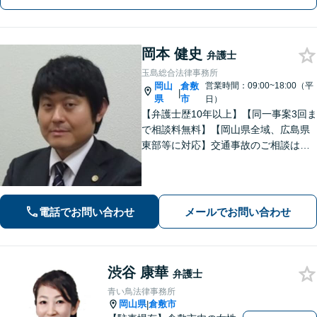
無料です。
岡本 健史
弁護士
玉島総合法律事務所
岡山
倉敷
営業時間：09:00~18:00（平
|
県
市
日）
【弁護士歴10年以上】【同一事案3回ま
で相談料無料】【岡山県全域、広島県
東部等に対応】交通事故のご相談はお
任せください！「1円でも多く」賠償金
の獲得を目指します！保険会社の対
応、後遺障害の認定に疑問や不安があ
る方、ご相談ください。
電話でお問い合わせ
メールでお問い合わせ
渋谷 康華
弁護士
青い鳥法律事務所
岡山県
倉敷市
|