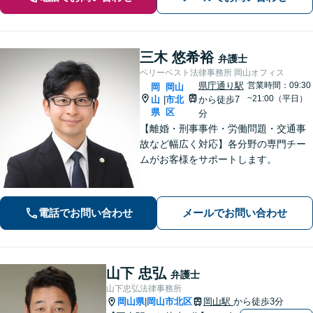
三木 悠希裕
弁護士
ベリーベスト法律事務所 岡山オフィス
県庁通り駅
営業時間：09:30
岡
岡山
~21:00（平日）
山
市北
から徒歩7
|
県
区
分
【離婚・刑事事件・労働問題・交通事
故など幅広く対応】各分野の専門チー
ムがお客様をサポートします。
電話でお問い合わせ
メールでお問い合わせ
山下 忠弘
弁護士
山下忠弘法律事務所
岡山県
岡山市北区
岡山駅
から徒歩3分
|