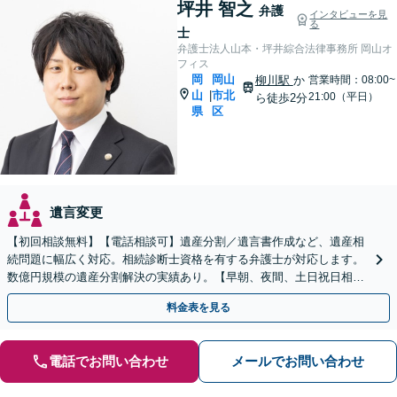
坪井 智之
弁護
インタビューを見
る
士
弁護士法人山本・坪井綜合法律事務所 岡山オ
フィス
岡
岡山
柳川駅
か
営業時間：08:00~
山
市北
|
21:00（平日）
ら徒歩2分
県
区
遺言変更
【初回相談無料】【電話相談可】遺産分割／遺言書作成など、遺産相
続問題に幅広く対応。相続診断士資格を有する弁護士が対応します。
数億円規模の遺産分割解決の実績あり。【早朝、夜間、土日祝日相談
対応】【カード払い可】
料金表を見る
電話でお問い合わせ
メールでお問い合わせ