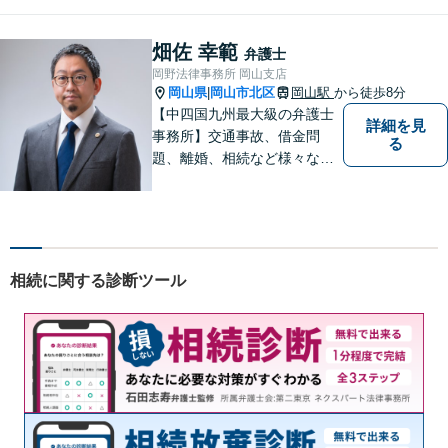
料」の相談を行っています！
まずはお気軽にご相談くださ
い！
畑佐 幸範
弁護士
岡野法律事務所 岡山支店
岡山県
岡山市北区
岡山駅
から徒歩8分
|
【中四国九州最大級の弁護士
詳細を見
事務所】交通事故、借金問
る
題、離婚、相続など様々な問
題について、「何度でも無
料」の相談を行っています！
まずはお気軽にご相談くださ
い！
相続に関する診断ツール