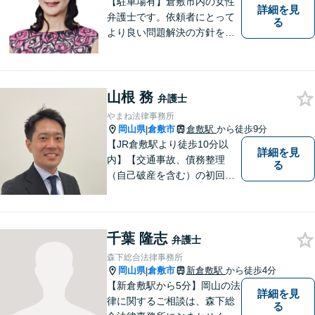
【駐車場有】倉敷市内の女性
詳細を見
弁護士です。依頼者にとって
る
より良い問題解決の方針を示
すために、まず依頼者の気持
ちを理解することを大切にし
ています。法律問題は早めの
ご相談が納得のいく解決への
山根 務
弁護士
第一歩です。お一人で悩まず
やまね法律事務所
に、お気軽にご相談くださ
岡山県
倉敷市
倉敷駅
から徒歩9分
|
い。
【JR倉敷駅より徒歩10分以
詳細を見
内】【交通事故、債務整理
る
（自己破産を含む）の初回相
談６０分無料】
千葉 隆志
弁護士
森下総合法律事務所
岡山県
倉敷市
新倉敷駅
から徒歩4分
|
【新倉敷駅から5分】岡山の法
詳細を見
律に関するご相談は、森下総
る