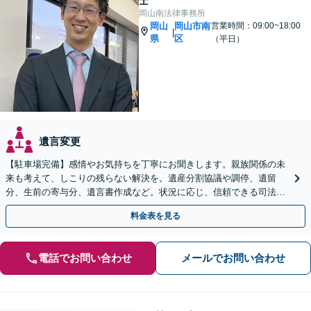
士
岡山南法律事務所
岡山
岡山市南
営業時間：09:00~18:00
|
県
区
（平日）
遺言変更
【駐車場完備】感情やお気持ちを丁寧にお聞きします。親族関係の未
来も考えて、しこりの残らない解決を。遺産分割協議や調停、遺留
分、生前の寄与分、遺言書作成など。状況に応じ、信頼できる司法書
士・税理士をご紹介します【WEB面談＆出張相談可】
料金表を見る
電話でお問い合わせ
メールでお問い合わせ