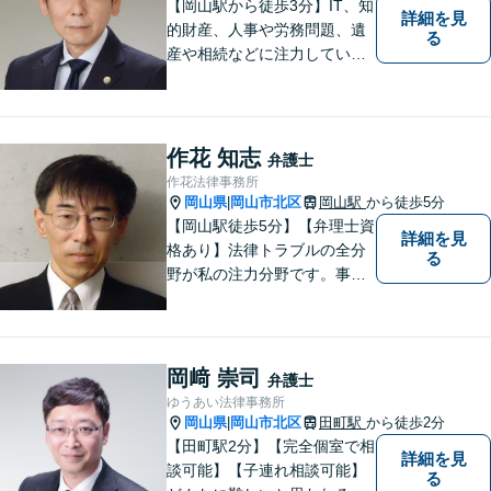
【岡山駅から徒歩3分】IT、知
詳細を見
的財産、人事や労務問題、遺
る
産や相続などに注力していま
す。「弁護士に相談するか迷
っている」という悩みをお持
ちの方は、どうぞお気軽にご
相談ください。依頼者さまの
作花 知志
弁護士
サポートができるよう努めて
作花法律事務所
まいります。
岡山県
岡山市北区
岡山駅
から徒歩5分
|
【岡山駅徒歩5分】【弁理士資
詳細を見
格あり】法律トラブルの全分
る
野が私の注力分野です。事務
所の理念は、ご相談の後には
心の中に花が咲いたようにな
っていただけること。【法テ
ラス対応】【後払い対応】
岡﨑 崇司
弁護士
【日弁連国際人権問題委員会
ゆうあい法律事務所
所属】お困りの方は、お気軽
岡山県
岡山市北区
田町駅
から徒歩2分
|
にご相談下さい。
【田町駅2分】【完全個室で相
詳細を見
談可能】【子連れ相談可能】
る