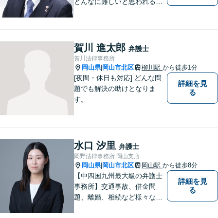
どんなに難しいと思われる案
件でも、あきらめずに解決策
を探していきたいと考えてい
ます。トラブルに巻き込まれ
ている皆さまの現状を良い方
賀川 進太郎
弁護士
向に変化させることができる
賀川法律事務所
ように全力を尽くします。
岡山県
岡山市北区
柳川駅
から徒歩1分
|
[夜間・休日も対応] どんな問
詳細を見
題でも解決の助けとなりま
る
す。
水口 汐里
弁護士
岡野法律事務所 岡山支店
岡山県
岡山市北区
岡山駅
から徒歩8分
|
【中四国九州最大級の弁護士
詳細を見
事務所】交通事故、借金問
る
題、離婚、相続など様々な問
題について、「何度でも無