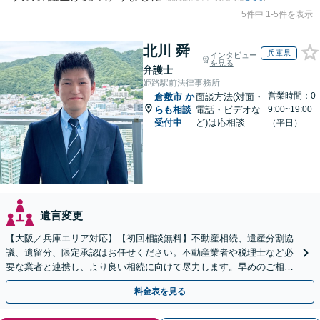
5件中 1-5件を表示
北川 舜
兵庫県
インタビュー
を見る
弁護士
姫路駅前法律事務所
営業時間：0
倉敷市
か
面談方法(対面・
らも相談
電話・ビデオな
9:00~19:00
受付中
ど)は応相談
（平日）
遺言変更
【大阪／兵庫エリア対応】【初回相談無料】不動産相続、遺産分割協
議、遺留分、限定承認はお任せください。不動産業者や税理士など必
要な業者と連携し、より良い相続に向けて尽力します。早めのご相談
が複雑化を防ぐカギとなります【休日相談可】
料金表を見る