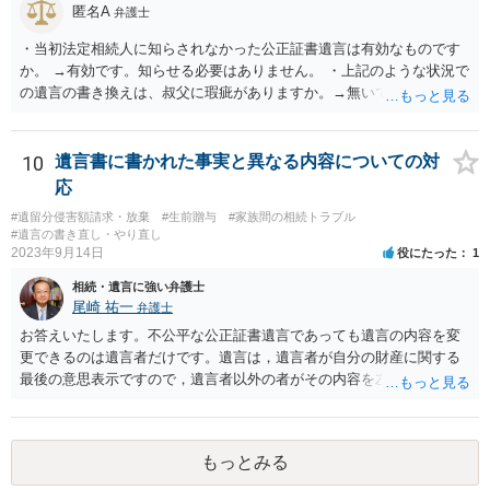
匿名A
弁護士
・当初法定相続人に知らされなかった公正証書遺言は有効なものです
か。 →有効です。知らせる必要はありません。 ・上記のような状況で
の遺言の書き換えは、叔父に瑕疵がありますか。→無いです。 ・分割
する場合の比率は、現状で、客観的に見てどの程度が妥当と考えられ
ますか。 →本人が自由に決められますので、どこが妥当とは言えない
です。客観的な基準もありません。 ・できれば穏やかに、分割を拒否
10
遺言書に書かれた事実と異なる内容についての対
することはできますか。 →分割を拒否するということは、遺産はいら
応
ないということでしょうか。遺言で、受取を指定されててもいらない
#遺留分侵害額請求・放棄
#生前贈与
#家族間の相続トラブル
と拒否することはできます。理由を説明する必要はありません。
#遺言の書き直し・やり直し
2023年9月14日
役にたった
1
相続・遺言に強い弁護士
尾崎 祐一
弁護士
お答えいたします。不公平な公正証書遺言であっても遺言の内容を変
更できるのは遺言者だけです。遺言は，遺言者が自分の財産に関する
最後の意思表示ですので，遺言者以外の者がその内容を左右させるこ
とはできません。たとえ間違っていても誰かがその内容を変更するこ
とはできないのです。
もっとみる