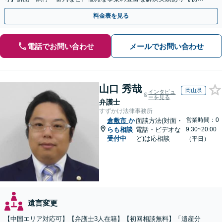
相談無料】初回面談のみで解決できるケースもあります
料金表を見る
電話でお問い合わせ
メールでお問い合わせ
山口 秀哉
岡山県
インタビュ
ーを見る
弁護士
すずかけ法律事務所
営業時間：0
倉敷市
か
面談方法(対面・
らも相談
電話・ビデオな
9:30~20:00
受付中
ど)は応相談
（平日）
遺言変更
【中国エリア対応可】【弁護士3人在籍】【初回相談無料】「遺産分