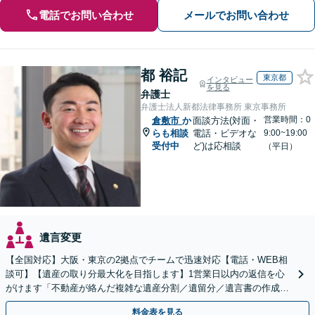
電話でお問い合わせ
メールでお問い合わせ
都 裕記
東京都
インタビュー
を見る
弁護士
弁護士法人新都法律事務所 東京事務所
営業時間：0
倉敷市
か
面談方法(対面・
らも相談
電話・ビデオな
9:00~19:00
受付中
ど)は応相談
（平日）
遺言変更
【全国対応】大阪・東京の2拠点でチームで迅速対応【電話・WEB相
談可】【遺産の取り分最大化を目指します】1営業日以内の返信を心
がけます「不動産が絡んだ複雑な遺産分割／遺留分／遺言書の作成・
執行／事業承継など、お任せください」【休日相談あり】
料金表を見る