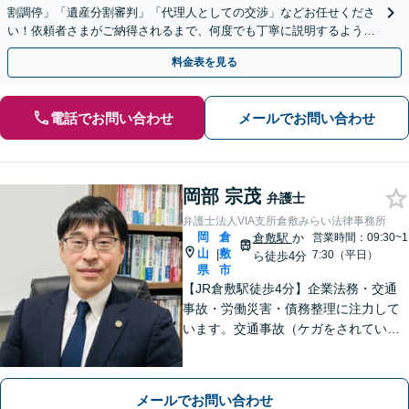
割調停」「遺産分割審判」「代理人としての交渉」などお任せくださ
い！依頼者さまがご納得されるまで、何度でも丁寧に説明するよう心
掛けています【土日祝／夜間対応可】【当日／電話相談可】
料金表を見る
電話でお問い合わせ
メールでお問い合わせ
岡部 宗茂
弁護士
弁護士法人VIA支所倉敷みらい法律事務所
岡
倉
倉敷駅
か
営業時間：09:30~1
山
敷
|
7:30（平日）
ら徒歩4分
県
市
【JR倉敷駅徒歩4分】企業法務・交通
事故・労働災害・債務整理に注力して
います。交通事故（ケガをされている
被害者の方）、債務整理（過払い金請
求を含む）、労働災害、他士業からの
ご紹介がある場合の事業者相談は初回
メールでお問い合わせ