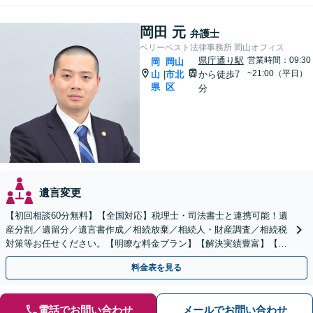
岡田 元
弁護士
ベリーベスト法律事務所 岡山オフィス
県庁通り駅
営業時間：09:30
岡
岡山
~21:00（平日）
山
市北
から徒歩7
|
県
区
分
遺言変更
【初回相談60分無料】【全国対応】税理士・司法書士と連携可能！遺
産分割／遺留分／遺言書作成／相続放棄／相続人・財産調査／相続税
対策等お任せください。【明瞭な料金プラン】【解決実績豊富】【電
話相談可】
料金表を見る
電話でお問い合わせ
メールでお問い合わせ