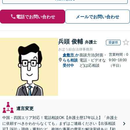
電話でお問い合わせ
メールでお問い合わせ
兵頭 俊輔
弁護士
愛媛県
きぼう綜合法律事務所
営業時間：0
倉敷市
か
面談方法(対面・
らも相談
電話・ビデオな
9:00~18:00
受付中
ど)は応相談
（平日）
遺言変更
中国・四国エリア対応！電話相談OK【弁護士歴17年以上】「弁護士
に依頼すべきかわからなくても」まずはご連絡ください【出張相談
可】訴訟・調停・審判など、複雑な事案の豊富な解決実績あり【初回