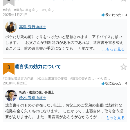
律の基準はありません。
#遺言
#遺言の書き直し・やり直し
2025年1月21日
役にたった
4
高島 秀行
弁護士
ボケたり死ぬ前にけりをつけたいと懇願されます、アドバイスお願い
します。 お父さんが判断能力があるのであれば、遺言書を書き替え
ることは、前の遺言書が手元になくても 可能です。 将来遺言の効
力が争われますから、医師にお父さんが判断能力があるかどうか検査
してもらって 診断書を取得して、公証役場へ行って公正証書遺言を
作成するのがよいと思います。 将来争われることが見込まれること
3
遺言状の効力について
から、弁護士に依頼して手続きを進めた方がよいと思います。
#自筆証書遺言の作成
#公正証書遺言の作成
#遺言の書き直し・やり直し
2018年8月23日
役にたった
6
相続・遺言に強い弁護士
鈴木 崇裕
弁護士
遺言書そのものが存在しない以上，お父上のご兄弟の主張は法律的な
根拠を全く欠くものになります。 したがって，主張自体，取り合う必
要がありません。 また，遺言書があろうがなかろうが，お父上のご兄
弟と面会しなければならない義務はもともとありません。 峰岸先生の
ご回答にもありますが， 代理人弁護士をたてて，その弁護士から相手