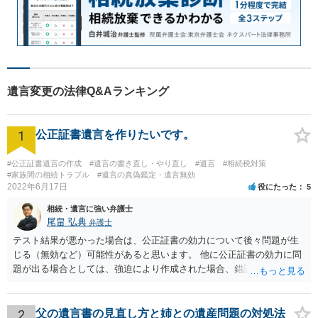
遺言変更の法律Q&Aランキング
1
公正証書遺言を作りたいです。
#公正証書遺言の作成
#遺言の書き直し・やり直し
#遺言
#相続税対策
#家族間の相続トラブル
#遺言の真偽鑑定・遺言無効
2022年6月17日
役にたった
5
相続・遺言に強い弁護士
尾畠 弘典
弁護士
テスト結果が悪かった場合は、公正証書の効力について後々問題が生
じる（無効など）可能性があると思います。 他に公正証書の効力に問
題が出る場合としては、強迫により作成された場合、錯誤（勘違い）
の場合などがあります。 遺言の対象となる財産の多寡などにもよりま
すが、弁護士に作成を依頼する場合は、１０～数十万円程度になるケ
ースが多いと思います。 報酬体系は、弁護士ごとに異なりますので一
2
父の遺言書の見直し方と姉との遺産問題の対処法