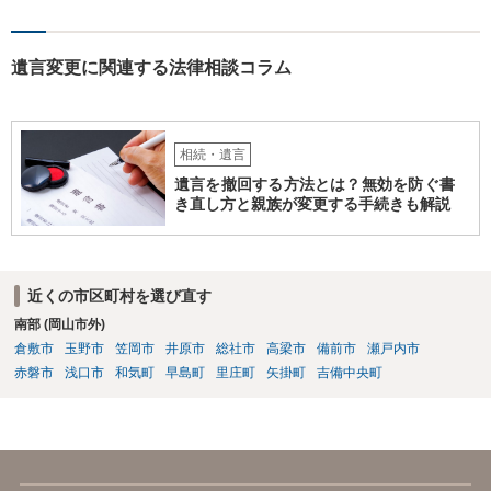
遺言変更に関連する法律相談コラム
相続・遺言
遺言を撤回する方法とは？無効を防ぐ書
き直し方と親族が変更する手続きも解説
近くの市区町村を選び直す
南部 (岡山市外)
倉敷市
玉野市
笠岡市
井原市
総社市
高梁市
備前市
瀬戸内市
赤磐市
浅口市
和気町
早島町
里庄町
矢掛町
吉備中央町