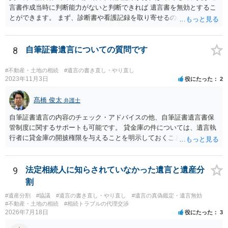
言書作成当時に判断能力がないと判断できれば 遺言書を無効とするこ
とができます。 まず、診断書や看護記録を取り寄せるのが重要となり
ます。 ご自分で取り寄せるか、弁護士に取り寄せてもらうかしたらよ
いと思います。
8
自筆証書遺言についての質問です
#不動産・土地の相続
#遺言の書き直し・やり直し
2023年11月3日
役にたった
2
髙橋 俊太
弁護士
自筆証書遺言の内容のチェック・アドバイスの他、自筆証書遺言書保
管制度に関するサポートも可能です。 貸金庫の件については、遺言執
行者に貸金庫の開披権限を与えることを明示しておくことでクリアで
きます。
9
法定相続人に知らされていなかった遺言と遺産分
割
#遺産分割
#協議
#遺言の書き直し・やり直し
#遺言の真偽鑑定・遺言無効
#不動産・土地の相続
#相続トラブルの代理交渉
2026年7月18日
役にたった
3