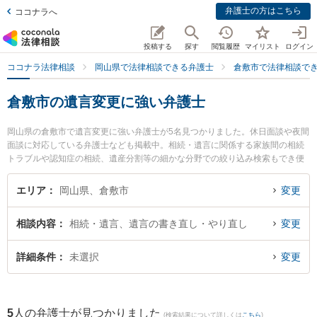
弁護士の方はこちら
ココナラへ
投稿する
探す
閲覧履歴
マイリスト
ログイン
ココナラ法律相談
岡山県で法律相談できる弁護士
倉敷市で法律相談で
倉敷市の遺言変更に強い弁護士
岡山県の倉敷市で遺言変更に強い弁護士が5名見つかりました。休日面談や夜間
面談に対応している弁護士なども掲載中。相続・遺言に関係する家族間の相続
トラブルや認知症の相続、遺産分割等の細かな分野での絞り込み検索もでき便
利です。特に弁護士法人VIA支所倉敷みらい法律事務所の岡部 宗茂弁護士や玉
島総合法律事務所の岡本 健史弁護士、青い鳥法律事務所の渋谷 康華弁護士のプ
エリア
岡山県、倉敷市
変更
ロフィール情報や弁護士費用、強みなどが注目されています。『倉敷市で土日
や夜間に発生した遺言変更のトラブルを今すぐに弁護士に相談したい』『遺言
相談内容
相続・遺言、遺言の書き直し・やり直し
変更
変更のトラブル解決の実績豊富な近くの弁護士を検索したい』『初回相談無料
で遺言変更を法律相談できる倉敷市内の弁護士に相談予約したい』などでお困
りの相談者さんにおすすめです。
詳細条件
未選択
変更
5
人の弁護士が見つかりました
(検索結果について詳しくは
こちら
)