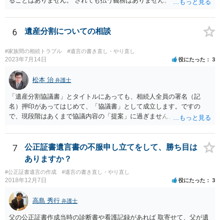
ることはありません。 されても払う義務はありません。
6
遺産分割についての相談
#家族間の相続トラブル
#遺言の書き直し・やり直し
2023年7月14日
役にたった
3
松本 治
弁護士
「遺産分割協議書」とタイトルにあっても、相続人全員の署名（記
名）押印があってはじめて、「協議書」として成立します。ですの
で、現段階はあくまで協議内容の「提案」に過ぎません。 納得がいか
なければ、署名（記名）押印を拒むことです。１人でも拒むと協議不
成立となります。その場合、成立させたい相続人が、家庭裁判所に遺
産分割調停を申し立てなければなりません。 なお、弁護士の送付状
7
公正証書遺言書の不服申し立てをして、勝ち目は
は、通常、相続人全員分の（本件であれば４通の）「遺産分割協議
ありますか？
書」を作成するところ、１通だけの作成にとどめる理由が書かれてい
#公正証書遺言の作成
#遺言の書き直し・やり直し
るものです。
2018年12月7日
役にたった
3
高島 秀行
弁護士
父の公正証書作成当時の診断書や看護記録があれば 取寄せて、父が遺