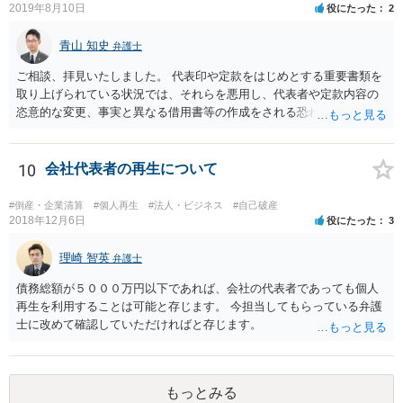
2019年8月10日
役にたった
2
青山 知史
弁護士
ご相談、拝見いたしました。 代表印や定款をはじめとする重要書類を
取り上げられている状況では、それらを悪用し、代表者や定款内容の
恣意的な変更、事実と異なる借用書等の作成をされる恐れもあり、早
急な対処をされる必要があります。 まずは、代表印の悪用を防止する
ためにも、法務局に対し、代表印紛失の届け出と新たな代表印の登録
申請を行う必要があるものと思慮いたします。この際には、ご相談者
10
会社代表者の再生について
様の公的な身分証や実印、印鑑証明等が必要になる場合もありますの
で、ご注意ください。 また、正確には当時の状況にもよりますが、代
#倒産・企業清算
#個人再生
#法人・ビジネス
#自己破産
表印等の取り上げがご相談者様の意思に反してなされたものであれ
2018年12月6日
役にたった
3
ば、警察等に盗難届等を出す必要も考えられます。 なお、ご記載を見
ますと、相手方は合同会社の社員にはなっていないとのことであり、
理崎 智英
弁護士
単なる資金提供者または貸主に過ぎないものと思われますので、こう
債務総額が５０００万円以下であれば、会社の代表者であっても個人
した一連の行動は正当化されるものではなく、即時の返還に応じない
再生を利用することは可能と存じます。 今担当してもらっている弁護
場合には、厳正な対処等も必要になるかと思われます。 ご自身でのご
士に改めて確認していただければと存じます。
対応が難しい場合には、弁護士にも相談し、対応を検討されたほうが
良いかと思慮いたします。
もっとみる