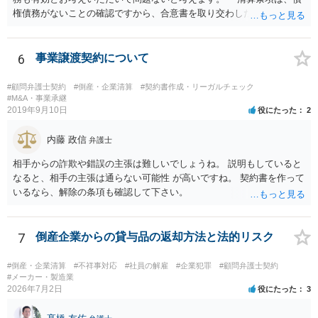
権債務がないことの確認ですから、合意書を取り交わした後に生じた
事由により債権債務が発生しない限り有効です。ご相談の合意書は先
方との関係についてのものですから、その後関係が原因で離婚に至っ
ても清算条項の適用範囲内と考えます。 守秘義務については、基
6
事業譲渡契約について
本的には有効期間を定めていない場合、義務が続くとお考えいただい
て差し支えないと考えます。外部へ漏らすようなことがあれば、守秘
#顧問弁護士契約
#倒産・企業清算
#契約書作成・リーガルチェック
義務違反での損害賠償請求も考えられます。
#M&A・事業承継
2019年9月10日
役にたった
2
内藤 政信
弁護士
相手からの詐欺や錯誤の主張は難しいでしょうね。 説明もしていると
なると、相手の主張は通らない可能性 が高いですね。 契約書を作って
いるなら、解除の条項も確認して下さい。
7
倒産企業からの貸与品の返却方法と法的リスク
#倒産・企業清算
#不祥事対応
#社員の解雇
#企業犯罪
#顧問弁護士契約
#メーカー・製造業
2026年7月2日
役にたった
3