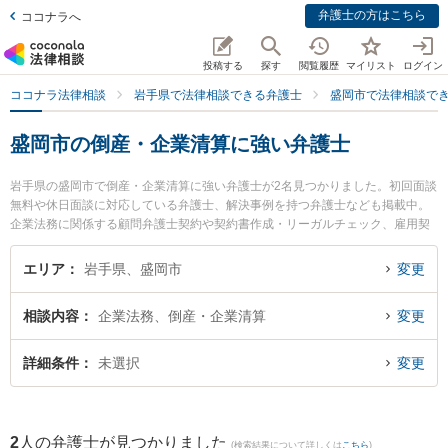
弁護士の方はこちら
ココナラへ
投稿する
探す
閲覧履歴
マイリスト
ログイン
ココナラ法律相談
岩手県で法律相談できる弁護士
盛岡市で法律相談で
盛岡市の倒産・企業清算に強い弁護士
岩手県の盛岡市で倒産・企業清算に強い弁護士が2名見つかりました。初回面談
無料や休日面談に対応している弁護士、解決事例を持つ弁護士なども掲載中。
企業法務に関係する顧問弁護士契約や契約書作成・リーガルチェック、雇用契
約書・就業規則作成等の細かな分野での絞り込み検索もでき便利です。特にベ
リーベスト法律事務所 盛岡オフィスの小野寺 宏行弁護士や盛岡ナンテン法律事
エリア
岩手県、盛岡市
変更
務所の及川 啓紀弁護士のプロフィール情報や弁護士費用、強みなどが注目され
ています。『盛岡市で土日や夜間に発生した倒産・企業清算のトラブルを今す
相談内容
企業法務、倒産・企業清算
変更
ぐに弁護士に相談したい』『倒産・企業清算のトラブル解決の実績豊富な近く
の弁護士を検索したい』『初回相談無料で倒産・企業清算を法律相談できる盛
岡市内の弁護士に相談予約したい』などでお困りの相談者さんにおすすめで
詳細条件
未選択
変更
す。
2
人の弁護士が見つかりました
(検索結果について詳しくは
こちら
)