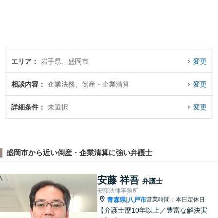
対応が可能です。可能な限り
専門用語は避け、依頼者様が
理解しやすい対応を心がけて
います。【土日祝・時間外対
応可】
エリア
岩手県、盛岡市
変更
相談内容
企業法務、倒産・企業清算
変更
詳細条件
未選択
変更
盛岡市から近い倒産・企業清算に強い弁護士
安藤 祥吾
弁護士
安藤法律事務所
青森県
八戸市
営業時間：本日定休日
|
【弁護士歴10年以上／豊富な解決実