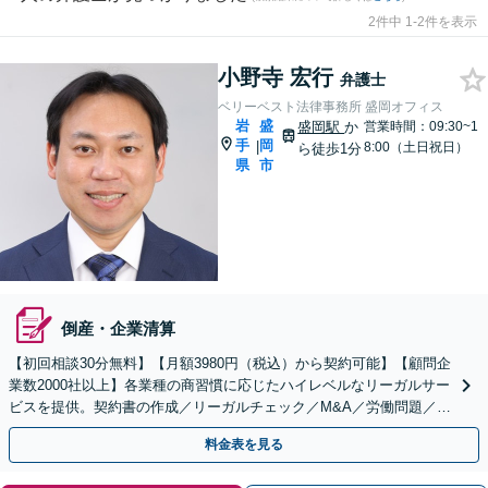
2件中 1-2件を表示
小野寺 宏行
弁護士
ベリーベスト法律事務所 盛岡オフィス
岩
盛
盛岡駅
か
営業時間：09:30~1
手
岡
|
8:00（土日祝日）
ら徒歩1分
県
市
倒産・企業清算
【初回相談30分無料】【月額3980円（税込）から契約可能】【顧問企
業数2000社以上】各業種の商習慣に応じたハイレベルなリーガルサー
ビスを提供。契約書の作成／リーガルチェック／M&A／労働問題／知
的財産等、お任せください【他士業連携可能】
料金表を見る