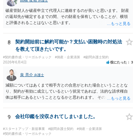
髙橋 友佑
弁護士
破産管財人か破産申立て代理人に連絡するのが良いと思います。 財産
の返却先が確定するまでの間、その財産を保有していることが、横領
と評価されることはないと思います。
8
契約開始前に解約可能か？支払い困難時の対処法
を教えて頂きたいです。
#契約書作成・リーガルチェック
#倒産・企業清算
#顧問弁護士契約
2026年6月4日
役にたった
3
泉 亮介
弁護士
減額についてはあくまで相手方との合意がとれた場合ということとな
り、契約が有効に成立しているという状況であれば、法的な請求権自
体は相手にあるということとなるかと思われます。 そのため、交渉に
応じてくれるかは相手方次第という側面がかなり大きくなるかと思わ
れます。
9
会社印鑑を没収されてしまいました。
#スタートアップ・新規事業
#顧問弁護士契約
#倒産・企業清算
#契約書作成・リーガルチェック