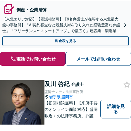
倒産・企業清算
【東北エリア対応】【電話相談可】【9名弁護士が在籍する東北最大
級の事務所】「AI契約審査など最新技術を取り入れた経験豊富な弁護
士」「フリーランス〜スタートアップまで幅広く」建設業、製造業、
不動産業、飲食業、IT業、介護・福祉など
料金表を見る
電話でお問い合わせ
メールでお問い合わせ
及川 啓紀
弁護士
盛岡ナンテン法律事務所
岩手県
盛岡市
|
【初回相談無料】【来所不要
詳細を見
のオンライン面談対応】盛岡
る
駅近くの法律事務所。弁護士
歴10年以上、離婚問題・相
続・労働・刑事事件等幅広く