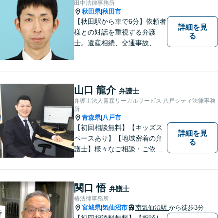
田中法律事務所
秋田県
秋田市
|
【秋田駅から車で6分】依頼者
詳細を見
様との対話を重視する弁護
る
士。遺産相続、交通事故、離
婚、債務整理、企業法務な
ど、皆様の抱える問題を幅広
く取り扱っております。お困
りごとがあれば、お一人で抱
山口 龍介
弁護士
え込むことなくぜひご相談く
弁護士法人青森リーガルサービス 八戸シティ法律事務
ださい！【駐車場あり】
所
青森県
八戸市
|
【初回相談無料】【キッズス
詳細を見
ペースあり】【地域密着の弁
る
護士】様々なご相談・ご依頼
案件に迅速・丁寧に対応いた
します。お困りの方はぜひご
相談ください。
関口 悟
弁護士
椿法律事務所
宮城県
気仙沼市
南気仙沼駅
から徒歩3分
|
【初回相談料無料】【相談し