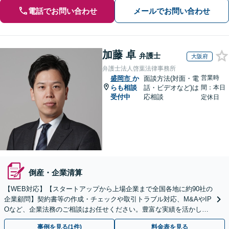
電話でお問い合わせ
メールでお問い合わせ
加藤 卓
弁護士
大阪府
弁護士法人啓葉法律事務所
営業時
盛岡市
か
面談方法(対面・電
らも相談
話・ビデオなど)は
間：本日
受付中
応相談
定休日
倒産・企業清算
【WEB対応】【スタートアップから上場企業まで全国各地に約90社の
企業顧問】契約書等の作成・チェックや取引トラブル対応、M&AやIP
Oなど、企業法務のご相談はお任せください。豊富な実績を活かし的
確に対応を進めてまいります。
事例を見る(1件)
料金表を見る