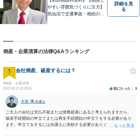
詳細を見
やすい雰囲気づくりに注力】
る
気仙沼で交通事故・相続のこ
となら椿法律事務所におまか
せください！不動産（売買・
賃貸・欠陥住宅）・相続・離
婚・刑事事件のご相談にも対
応します。【南気仙沼駅3分】
倒産・企業清算の法律Q&Aランキング
1
会社倒産、破産するには？
#倒産・企業清算
2021年11月29日
役にたった
3
大谷 博
弁護士
ご主人の会社は支払不能または債務超過にあると考えられますから、
破産手続開始の申立てまたは再生手続開始の申立てをする必要があり
ます。申立てをするには弁護士に依頼する必要がありますから、会社
の資料を持参して弁護士に依頼されることをお勧めします。