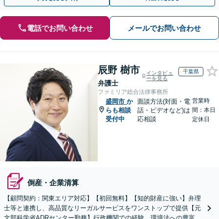
電話でお問い合わせ
メールでお問い合わせ
辰野 樹市
千葉県
インタビュ
ーを見る
弁護士
ファミリア総合法律事務所
営業時
盛岡市
か
面談方法(対面・電
らも相談
話・ビデオなど)は
間：本日
受付中
応相談
定休日
倒産・企業清算
【顧問契約：関東エリア対応】【初回無料】【知的財産に強い】弁理
士等と連携し、高品質なリーガルサービスをワンストップで提供【元
文部科学省ADRセンター勤務】行政機関での経験、環境法への豊富な