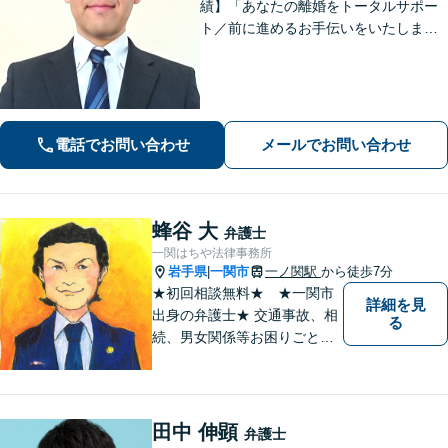
績】「あなたの離婚をトータルサポー
ト／前に進めるお手伝いをいたしま
す」財産分与／親権／養育費／面会交
流／婚姻費用「相続人調査から協議・
調停の対応まで、すべてお任せくださ
い」【秘密厳守】【休日・夜間相談あ
り】
電話でお問い合わせ
メールでお問い合わせ
蜂谷 大
弁護士
一関はちや法律事務所
岩手県
一関市
一ノ関駅
から徒歩7分
|
★初回相談無料★ ★一関市
詳細を見
出身の弁護士★ 交通事故、相
る
続、男女関係等お困りごとが
ございましたらご連絡くださ
い。
田中 伸顕
弁護士