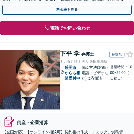
知識を活かし、事業者さまの抱える問題を解決へ導きます
料金表を見る
電話でお問い合わせ
下平 学
弁護士
長野県
ミカタ弁護士法人 飯田事務所
営業時間：10:
盛岡市
面談方法(対面・
からも相
電話・ビデオな
00~22:00（土
談受付中
ど)は応相談
日祝日）
倒産・企業清算
【全国対応】【オンライン相談可】契約書の作成・チェック、労務管