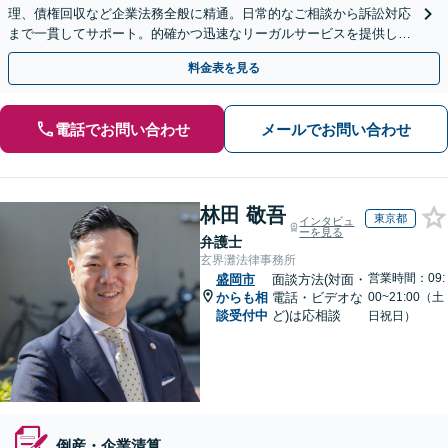
理、債権回収など企業法務全般に精通。日常的なご相談から訴訟対応
まで一貫してサポート。的確かつ迅速なリーガルサービスを提供しま
す。【初回相談無料】【休日・夜間相談可】
料金表を見る
電話でお問い合わせ
メールでお問い合わせ
林田 敬吾
東京都
インタビュ
ーを見る
弁護士
玄界灘法律事務所
営業時間：09:
盛岡市
面談方法(対面・
からも相
電話・ビデオな
00~21:00（土
談受付中
ど)は応相談
日祝日）
倒産・企業清算