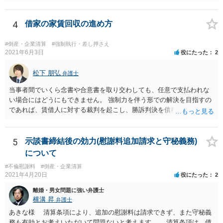
く、業務量が少ないのであれば、もう少し安くなる可能性もありま
す。
4
借家の家賃回収の進め方
#倒産・企業清算
#強制執行・差し押さえ
2021年6月3日
役にたった
2
松下 朋弘
弁護士
当事者間でいくら念書や合意書を取り交わしても、任意で支払われな
い場合にはどうにもできません。 強制力を伴う形での解決を目指すの
であれば、賃借人に対する裁判を起こし、勝訴判決を債務名義とした
強制執行を行うか、これまでの滞納分を準消費貸借契約とした上で強
制執行認諾文言を入れた準消費貸借契約公正証書を作成し、滞納があ
った場合に強制執行を行うといった方法が考えられます。 裁判を避け
5
示談書締結後の効力(慰謝料追加請求と守秘義務)
たい、相手方の協力が期待できるとのことであれば後者を利用するの
について
も手です。 どちらの手段を取るにしても弁護士に相談されることをお
#不倫慰謝料
#倒産・企業清算
すすめします。
2021年4月20日
役にたった
2
離婚・男女問題に強い弁護士
横溝 昇
弁護士
あきな様 清算条項により、追加の慰謝料は請求できず、また守秘義
務も有効とお考えいただいて問題ないと考えます。 清算条項は、債