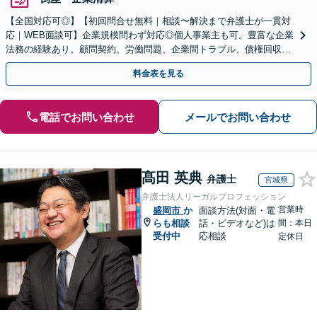
【全国対応可◎】【初回問合せ無料｜相談〜解決まで弁護士が一貫対
応｜WEB面談可】企業規模問わず対応◎個人事業主も可。豊富な企業
法務の経験あり。顧問契約、労働問題、企業間トラブル、債権回収、
契約書のリーガルチェック等、サポートします。
料金表を見る
電話でお問い合わせ
メールでお問い合わせ
髙田 英典
弁護士
宮城県
弁護士法人リーガルプロフェッション
営業時
盛岡市
か
面談方法(対面・電
らも相談
話・ビデオなど)は
間：本日
受付中
応相談
定休日