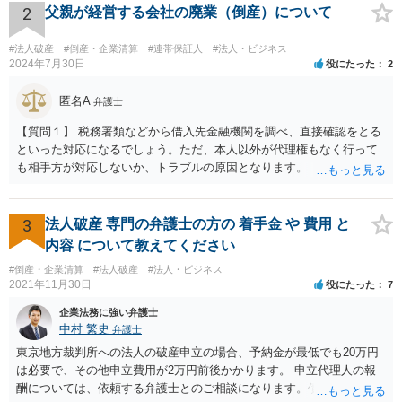
2
父親が経営する会社の廃業（倒産）について
#法人破産
#倒産・企業清算
#連帯保証人
#法人・ビジネス
2024年7月30日
役にたった
2
匿名A
弁護士
【質問１】 税務署類などから借入先金融機関を調べ、直接確認をとる
といった対応になるでしょう。ただ、本人以外が代理権もなく行って
も相手方が対応しないか、トラブルの原因となります。 【質問２】 約
款等で損害賠償額の予定がされているはずです。 契約書等がないので
あれば、相手方に直接確認を取る必要がありますが、上記と同様の注
意点があります。 【質問３】 税務処理、登記、清算人選任といった対
3
法人破産 専門の弁護士の方の 着手金 や 費用 と
応になりますが、通常、弁護士だけで完結するわけではないので、金
内容 について教えてください
額を回答することはできかねます。 また、負債を正確に把握されてい
#倒産・企業清算
#法人破産
#法人・ビジネス
らっしゃるわけではないことからすると、 破産対応の可能性もありま
2021年11月30日
役にたった
7
す。その場合は、法人の規模次第で大きく金額が異なります。個人と
同視できる程度のものであれば、トータル５０万弱、そうでない場合
企業法務に強い弁護士
は１００万円以上となることが予想されます。
中村 繁史
弁護士
東京地方裁判所への法人の破産申立の場合、予納金が最低でも20万円
は必要で、その他申立費用が2万円前後かかります。 申立代理人の報
酬については、依頼する弁護士とのご相談になります。債権者が少な