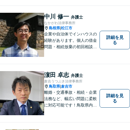
決していけるように努めてま
いりたいと思います。丁寧な
説明で適切かつ迅速な解決を
中川 修一
弁護士
目指します。
なかがわ法律事務所
島根県
松江市
|
企業や自治体でインハウスの
詳細を見
経験があります。個人の借金
る
問題・相続放棄の初回相談
（面談相談）は無料です。
濵田 卓志
弁護士
倉吉うつぶき法律事務所
鳥取県
倉吉市
|
離婚・交通事故・相続・企業
詳細を見
法務など、幅広い問題に柔軟
る
に対応可能です！鳥取県内の
皆さまのお役に立てるよう尽
力いたします。「こんな相談
をしてもいいのか」と迷われ