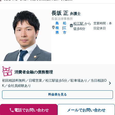
長坂 正
弁護士
長坂法律事務所
島
松
松江駅
から
営業時間：本
根
江
|
日定休日
徒歩6分
県
市
消費者金融の債務整理
初回相談料無料／日曜営業／松江駅徒歩5分／駐車場あり／当日相談O
K／会社員経験あり
料金表を見る
電話でお問い合わせ
メールでお問い合わせ