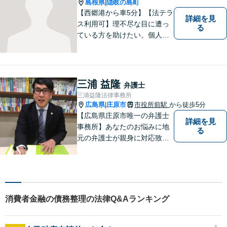
島根県
隠岐の島町
|
ださい。
【西郷港から車5分】【法テラ
詳細を見
ス利用可】理不尽な目に遭っ
る
ている方を助けたい。個人・
法人問わず、あらゆる問題を
解決いたします。お一人で抱
え込むことなく、まずはお気
軽にご相談ください。【電話
三浦 益隆
弁護士
相談可】
三浦益隆法律事務所
広島県
庄原市
市役所前駅
から徒歩5分
|
【広島県庄原市唯一の弁護士
詳細を見
事務所】あなたのお悩みに地
る
元の弁護士が親身に対応致し
ます。
消費者金融の債務整理の法律Q&Aランキング