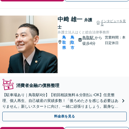
中﨑 雄一
弁護
インタビューを見
る
士
弁護士法人はくと総合法律事務所
鳥
鳥
鳥取駅
から
営業時間：本
取
取
|
日定休日
徒歩4分
県
市
消費者金融の債務整理
【駐車場あり｜鳥取駅4分】【初回相談無料＆分割払いOK】任意整
理、個人再生、自己破産の実績多数！「後ろめたさを感じる必要はあ
りません」新しいスタートに向け、一緒に頑張りましょう。親身な対
応◎安心してご相談ください。
料金表を見る