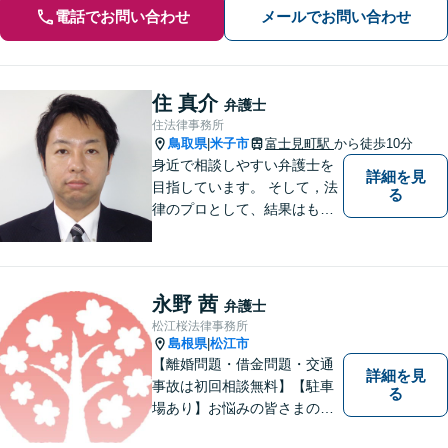
電話でお問い合わせ
メールでお問い合わせ
住 真介
弁護士
住法律事務所
鳥取県
米子市
富士見町駅
から徒歩10分
|
身近で相談しやすい弁護士を
詳細を見
目指しています。 そして，法
る
律のプロとして、結果はもち
ろん，解決に至る過程にこだ
わり，質の高いサービスを提
供します。 また，相談者様、
依頼者様の心を理解し，寄り
永野 茜
弁護士
添いながら問題い解決のサポ
松江桜法律事務所
ートを心がけています。
島根県
松江市
|
【離婚問題・借金問題・交通
詳細を見
事故は初回相談無料】【駐車
る
場あり】お悩みの皆さまの気
持ちに寄り添って、一緒に解