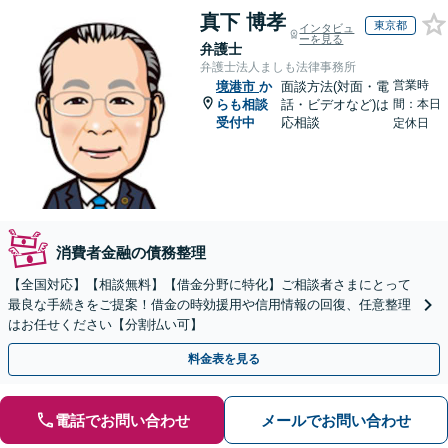
真下 博孝
東京都
インタビュ
ーを見る
弁護士
弁護士法人ましも法律事務所
営業時
境港市
か
面談方法(対面・電
らも相談
話・ビデオなど)は
間：本日
受付中
応相談
定休日
消費者金融の債務整理
【全国対応】【相談無料】【借金分野に特化】ご相談者さまにとって
最良な手続きをご提案！借金の時効援用や信用情報の回復、任意整理
はお任せください【分割払い可】
料金表を見る
電話でお問い合わせ
メールでお問い合わせ