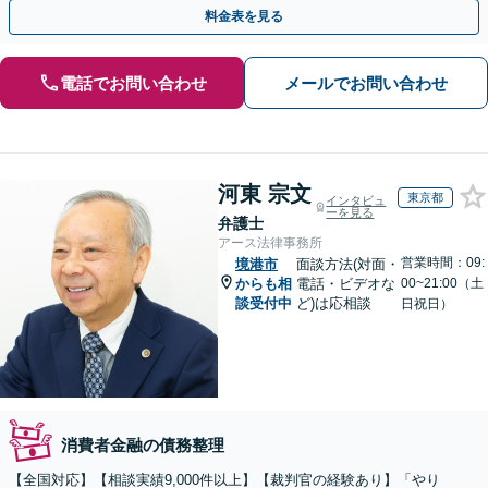
相談ください。新たなスタートを丁寧に支援いたします。
料金表を見る
電話でお問い合わせ
メールでお問い合わせ
河東 宗文
東京都
インタビュ
ーを見る
弁護士
アース法律事務所
営業時間：09:
境港市
面談方法(対面・
からも相
電話・ビデオな
00~21:00（土
談受付中
ど)は応相談
日祝日）
消費者金融の債務整理
【全国対応】【相談実績9,000件以上】【裁判官の経験あり】「やり