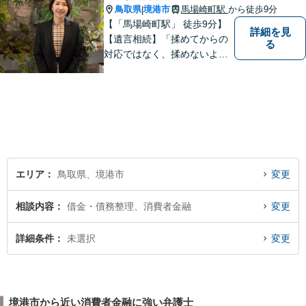
鳥取県
境港市
馬場崎町駅
から徒歩9分
|
【「馬場崎町駅」 徒歩9分】
詳細を見
【遺言相続】「揉めてからの
る
対応ではなく、揉めないよう
にする」ことを目指す弁護士
です。 お客様の気持ちに寄り
添い、柔軟かつスムーズな解
決を目指します。 どんな些細
なことでもお気軽にご相談く
ださい。【弁護士歴15年以
上】
エリア
鳥取県、境港市
変更
相談内容
借金・債務整理、消費者金融
変更
詳細条件
未選択
変更
境港市から近い消費者金融に強い弁護士