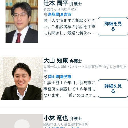
ている方も、お気軽にご相談
辻本 周平
弁護士
ください！【駐車場有】
倉吉ひかり法律事務所
鳥取県
倉吉市
|
お一人で悩まずご相談くださ
詳細を見
い。ご相談者様のお話を丁寧
る
にお聞きし、最適な解決へと
導きます。
大山 知康
弁護士
弁護士法人岡山パブリック法律事務所 ゆずりは新見支
所
岡山県
新見市
|
弁護士歴１９年目、新見市に
詳細を見
事務所を開設して１６年目に
る
なります。 「近いのはクオリ
ティ」をモットーに、地元の
皆さまに距離的にも精神的に
も「近い」法律事務所となれ
小林 竜也
弁護士
るよう職員一同頑張っていま
隠岐ひまわり基金法律事務所
す。 お気軽にお問い合わせく