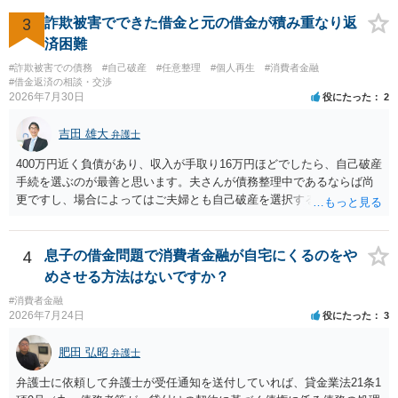
3
詐欺被害でできた借金と元の借金が積み重なり返
済困難
#詐欺被害での債務
#自己破産
#任意整理
#個人再生
#消費者金融
#借金返済の相談・交渉
2026年7月30日
役にたった
2
吉田 雄大
弁護士
400万円近く負債があり、収入が手取り16万円ほどでしたら、自己破産
手続を選ぶのが最善と思います。夫さんが債務整理中であるならば尚
更ですし、場合によってはご夫婦とも自己破産を選択する方法もある
と思います。
4
息子の借金問題で消費者金融が自宅にくるのをや
めさせる方法はないですか？
#消費者金融
2026年7月24日
役にたった
3
肥田 弘昭
弁護士
弁護士に依頼して弁護士が受任通知を送付していれば、貸金業法21条1