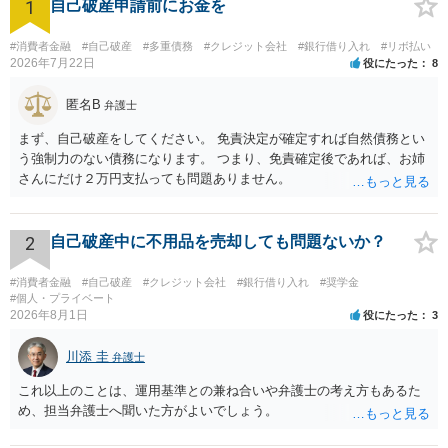
1
自己破産申請前にお金を
#消費者金融
#自己破産
#多重債務
#クレジット会社
#銀行借り入れ
#リボ払い
2026年7月22日
役にたった
8
匿名B
弁護士
まず、自己破産をしてください。 免責決定が確定すれば自然債務とい
う強制力のない債務になります。 つまり、免責確定後であれば、お姉
さんにだけ２万円支払っても問題ありません。
2
自己破産中に不用品を売却しても問題ないか？
#消費者金融
#自己破産
#クレジット会社
#銀行借り入れ
#奨学金
#個人・プライベート
2026年8月1日
役にたった
3
川添 圭
弁護士
これ以上のことは、運用基準との兼ね合いや弁護士の考え方もあるた
め、担当弁護士へ聞いた方がよいでしょう。