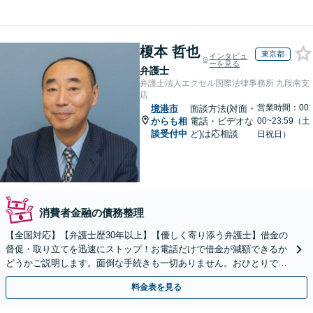
榎本 哲也
東京都
インタビュ
ーを見る
弁護士
弁護士法人エクセル国際法律事務所 九段南支
店
営業時間：00:
境港市
面談方法(対面・
からも相
電話・ビデオな
00~23:59（土
談受付中
ど)は応相談
日祝日）
消費者金融の債務整理
【全国対応】【弁護士歴30年以上】【優しく寄り添う弁護士】借金の
督促・取り立てを迅速にストップ！お電話だけで借金が減額できるか
どうかご説明します。面倒な手続きも一切ありません。おひとりで悩
まず、お気軽にご相談ください。【電話相談可】
料金表を見る