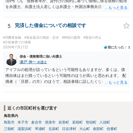
項9号（九 債務者等が、貸付けの契約に基づく債権に係る債務の処理
を弁護士、弁護士法人若しくは弁護士・外国法事務弁護士共同法人若
しくは司法書士若しくは司法書士法人（以下この号において「弁護士
等」という。）に委託し、又はその処理のため必要な裁判所における
民事事件に関する手続をとり、弁護士等又は裁判所から書面によりそ
5
完済した借金についての相談です
の旨の通知があつた場合において、正当な理由がないのに、債務者等
に対し、電話をかけ、電報を送達し、若しくはファクシミリ装置を用
#消費者金融
#借金返済の相談・交渉
#時効の援用
#督促の停止
いて送信し、又は訪問する方法により、当該債務を弁済することを要
#詐欺被害での債務
2026年7月17日
役にたった
1
求し、これに対し債務者等から直接要求しないよう求められたにもか
かわらず、更にこれらの方法で当該債務を弁済することを要求するこ
借金・債務整理に強い弁護士
と。）に違反しています。監督官庁に行政処分を求める、裁判所に仮
瀬戸 伸一
弁護士
処分申請、不退去罪が成立すれば警察に通報などの対応が考えられま
アイフルの処理が誤っているという可能性もありますが、多くは、債
す。ご参考にしてください。
権自体はまだ残っているという可能性のほうが高いと思われます。 配
偶者（「旦那」の方）のほうで、相談者様に話したくない事情等もあ
るのではないかと推察いたします。 長期間経過していれば、消滅時効
援用という方法も取れる可能性があるため、御主人に法律事務所に相
談にいくように説得されてはどうでしょうか。相談者様が一緒だと話
せない事情もあるかもしれないのでおひとりで行ってもらうほうがい
近くの市区町村を選び直す
いかもしれません。 配偶者の債務がある状態で配偶者が亡くなると債
鳥取県内
務を相談者様が相続するという状態になる（相続放棄などの亡くなっ
鳥取市
米子市
倉吉市
境港市
岩美町
若桜町
智頭町
八頭町
てからの方法もありますが）ため、相談者様にも関係することだとし
て相談にいくようにお話してみてはどうでしょうか。
三朝町
湯梨浜町
琴浦町
北栄町
日吉津村
大山町
南部町
伯耆町