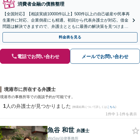
消費者金融の債務整理
【全国対応】【相談実績10000件以上】500件以上の自己破産や民事再
生案件に対応、企業倒産にも精通。初回から代表弁護士が対応。借金
問題は解決できますので、弁護士とともに最善の解決策を見つけまし
ょう【初回相談無料】【法テラス利用可】
料金表を見る
電話でお問い合わせ
メールでお問い合わせ
境港市に所在する弁護士
境港市の事務所等での面談予約が可能です。
1
人の弁護士が見つかりました
(検索結果について詳しくは
こちら
)
1件中 1-1件を表示
魚谷 和世
弁護士
WaSay法律事務所