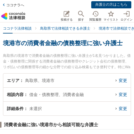
弁護士の方はこちら
ココナラへ
投稿する
探す
閲覧履歴
マイリスト
ログイン
ココナラ法律相談
鳥取県で法律相談できる弁護士
境港市で法律相談で
境港市の消費者金融の債務整理に強い弁護士
鳥取県の境港市で消費者金融の債務整理に強い弁護士が1名見つかりました。借
金・債務整理に関係する消費者金融の債務整理やクレジット会社の債務整理、
リボ払いの債務整理等の細かな分野での絞り込み検索もでき便利です。特にWa
Say法律事務所の魚谷 和世弁護士のプロフィール情報や弁護士費用、強みなど
が注目されています。『境港市で土日や夜間に発生した消費者金融の債務整理
エリア
鳥取県、境港市
変更
のトラブルを今すぐに弁護士に相談したい』『消費者金融の債務整理のトラブ
ル解決の実績豊富な近くの弁護士を検索したい』『初回相談無料で消費者金融
相談内容
借金・債務整理、消費者金融
変更
の債務整理を法律相談できる境港市内の弁護士に相談予約したい』などでお困
りの相談者さんにおすすめです。
詳細条件
未選択
変更
消費者金融に強い境港市から相談可能な弁護士