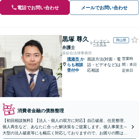
電話でお問い合わせ
メールでお問い合わせ
黒塚 尊久
岡山県
インタビュ
ーを見る
弁護士
葵綜合法律事務所
営業時
境港市
か
面談方法(対面・電
らも相談
話・ビデオなど)は
間：本日
受付中
応相談
定休日
消費者金融の債務整理
【初回相談無料】【法人・個人の双方に対応】自己破産、任意整理、
個人再生など、あなたに合った解決策をご提案します。個人事業主～
大型の法人破産等にも幅広く対応しておりますので、お困りの際はご