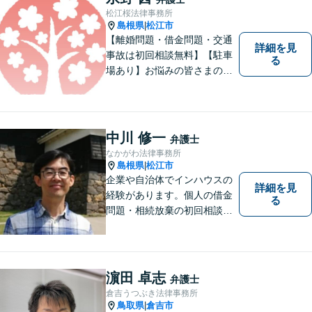
添いながら問題い解決のサポ
松江桜法律事務所
ートを心がけています。
島根県
松江市
|
【離婚問題・借金問題・交通
詳細を見
事故は初回相談無料】【駐車
る
場あり】お悩みの皆さまの気
持ちに寄り添って、一緒に解
決していけるように努めてま
いりたいと思います。丁寧な
説明で適切かつ迅速な解決を
中川 修一
弁護士
目指します。
なかがわ法律事務所
島根県
松江市
|
企業や自治体でインハウスの
詳細を見
経験があります。個人の借金
る
問題・相続放棄の初回相談
（面談相談）は無料です。
濵田 卓志
弁護士
倉吉うつぶき法律事務所
鳥取県
倉吉市
|