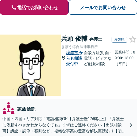
電話でお問い合わせ
メールでお問い合わせ
兵頭 俊輔
弁護士
愛媛県
きぼう綜合法律事務所
営業時間：0
境港市
か
面談方法(対面・
らも相談
電話・ビデオな
9:00~18:00
受付中
ど)は応相談
（平日）
家族信託
中国・四国エリア対応！電話相談OK【弁護士歴17年以上】「弁護士
に依頼すべきかわからなくても」まずはご連絡ください【出張相談
可】訴訟・調停・審判など、複雑な事案の豊富な解決実績あり【初回