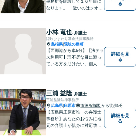
事務所を開設して１６年目に
る
なります。 「近いのはクオリ
ティ」をモットーに、地元の
皆さまに距離的にも精神的に
も「近い」法律事務所となれ
小林 竜也
弁護士
るよう職員一同頑張っていま
隠岐ひまわり基金法律事務所
す。 お気軽にお問い合わせく
島根県
隠岐の島町
|
ださい。
【西郷港から車5分】【法テラ
詳細を見
ス利用可】理不尽な目に遭っ
る
ている方を助けたい。個人・
法人問わず、あらゆる問題を
解決いたします。お一人で抱
え込むことなく、まずはお気
軽にご相談ください。【電話
三浦 益隆
弁護士
相談可】
三浦益隆法律事務所
広島県
庄原市
市役所前駅
から徒歩5分
|
【広島県庄原市唯一の弁護士
詳細を見
事務所】あなたのお悩みに地
る
元の弁護士が親身に対応致し
ます。