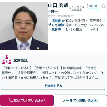
山口 秀哉
岡山県
インタビュ
ーを見る
弁護士
すずかけ法律事務所
営業時間：0
境港市
か
面談方法(対面・
らも相談
電話・ビデオな
9:30~20:00
受付中
ど)は応相談
（平日）
家族信託
【中国エリア対応可】【弁護士3人在籍】【初回相談無料】「遺産分
割調停」「遺産分割審判」「代理人としての交渉」などお任せくださ
い！依頼者さまがご納得されるまで、何度でも丁寧に説明するよう心
掛けています【土日祝／夜間対応可】【当日／電話相談可】
料金表を見る
電話でお問い合わせ
メールでお問い合わせ