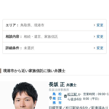
決を目指します。 どんな些細
なことでもお気軽にご相談く
ださい。【弁護士歴15年以
上】
エリア
鳥取県、境港市
変更
相談内容
相続・遺言、家族信託
変更
詳細条件
未選択
変更
境港市から近い家族信託に強い弁護士
長坂 正
弁護士
長坂法律事務所
島
松
松江駅
か
営業時間：09:00~1
根
江
|
8:00（平日）
ら徒歩6分
県
市
日曜営業／松江駅徒歩5分／駐車場あり