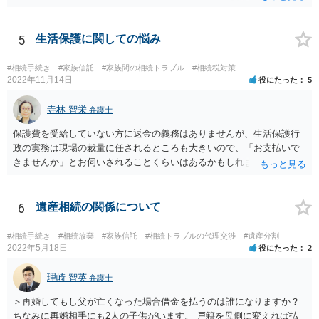
ほうが、今後もいろいろやりやすくなると思います。
5
生活保護に関しての悩み
#相続手続き
#家族信託
#家族間の相続トラブル
#相続税対策
2022年11月14日
役にたった
5
寺林 智栄
弁護士
保護費を受給していない方に返金の義務はありませんが、生活保護行
政の実務は現場の裁量に任されるところも大きいので、「お支払いで
きませんか」とお伺いされることくらいはあるかもしれません。 通報
するかどうかは、あなたとお父さんの妹さんとの関係などを総合的に
考えてご判断いただくのが良いと思います。
6
遺産相続の関係について
#相続手続き
#相続放棄
#家族信託
#相続トラブルの代理交渉
#遺産分割
2022年5月18日
役にたった
2
理崎 智英
弁護士
＞再婚してもし父が亡くなった場合借金を払うのは誰になりますか？
ちなみに再婚相手にも2人の子供がいます。 戸籍を母側に変えれば払