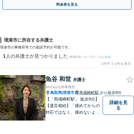
相談無料】初回面談のみで解決できるケースもあります
料金表を見る
境港市に所在する弁護士
境港市の事務所等での面談予約が可能です。
1
人の弁護士が見つかりました
(検索結果について詳しくは
こちら
)
1件中 1-1件を表示
魚谷 和世
弁護士
WaSay法律事務所
鳥取県
境港市
馬場崎町駅
から徒歩9分
|
【「馬場崎町駅」 徒歩9分】
詳細を見
【遺言相続】「揉めてからの
る
対応ではなく、揉めないよう
にする」ことを目指す弁護士
です。 お客様の気持ちに寄り
添い、柔軟かつスムーズな解