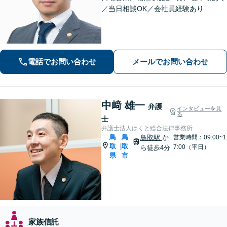
／当日相談OK／会社員経験あり
電話でお問い合わせ
メールでお問い合わせ
中﨑 雄一
弁護
インタビューを見
る
士
弁護士法人はくと総合法律事務所
鳥
鳥
鳥取駅
か
営業時間：09:00~1
取
取
|
7:00（平日）
ら徒歩4分
県
市
家族信託