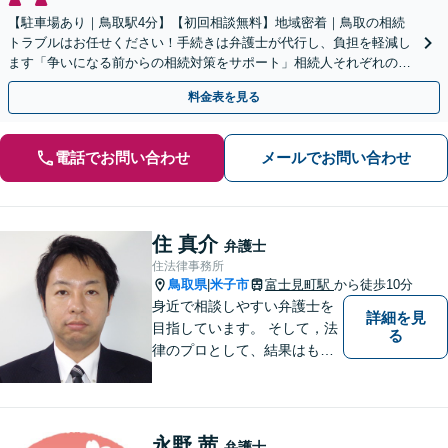
【駐車場あり｜鳥取駅4分】【初回相談無料】地域密着｜鳥取の相続
トラブルはお任せください！手続きは弁護士が代行し、負担を軽減し
ます「争いになる前からの相続対策をサポート」相続人それぞれの立
場を尊重し、冷静に対立の解消を目指します。
料金表を見る
電話でお問い合わせ
メールでお問い合わせ
住 真介
弁護士
住法律事務所
鳥取県
米子市
富士見町駅
から徒歩10分
|
身近で相談しやすい弁護士を
詳細を見
目指しています。 そして，法
る
律のプロとして、結果はもち
ろん，解決に至る過程にこだ
わり，質の高いサービスを提
供します。 また，相談者様、
依頼者様の心を理解し，寄り
永野 茜
弁護士