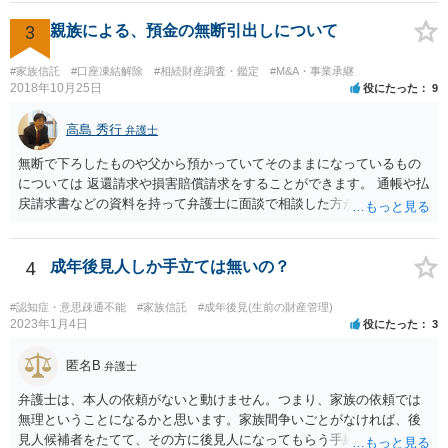
3
親族による、預金の無断引出しについて
#家族信託
#口座凍結解除
#相続財産調査・鑑定
#M&A・事業承継
2018年10月25日
役にたった
9
高島 秀行
弁護士
無断で下ろしたものや父から預かっていてそのままになっているもの
については 返還請求や損害賠償請求をすることができます。 通帳や払
戻請求書などの資料を持って弁護士に面談で相談した方がよいと思い
ます。
4
成年後見人しか手立ては無いの？
#認知症・意思疎通不能
#家族信託
#成年後見(生前の財産管理)
2023年1月4日
役にたった
3
匿名B
弁護士
弁護士は、本人の依頼がないと動けません。つまり、家族の依頼では
無理ということになるかと思います。家族間争いごとがなければ、後
見人候補者をたてて、その方に後見人になってもらう手続をすすめた