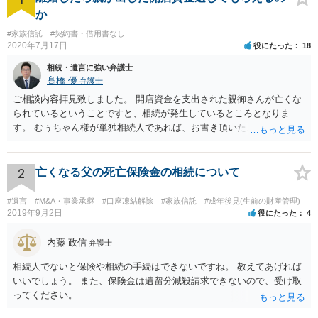
か
#家族信託
#契約書・借用書なし
2020年7月17日
役にたった
18
相続・遺言に強い弁護士
髙橋 優
弁護士
ご相談内容拝見致しました。 開店資金を支出された親御さんが亡くな
られているということですと、相続が発生しているところとなりま
す。 むぅちゃん様が単独相続人であれば、お書き頂いたような方法で
ご主人に書面を書いてもらうことで対応は可能かと思います。 他にも
相続人おられるということであれば、他の相続人との協議が必要とな
るところです。 また、当該点とは別にご主人から貸付ではなく贈与で
2
亡くなる父の死亡保険金の相続について
あると主張される可能性がございます。 その場合には、貸付であるこ
とを伺わせる事情をどれだけ積み重ねることが出来るか、というとこ
#遺言
#M&A・事業承継
#口座凍結解除
#家族信託
#成年後見(生前の財産管理)
ろとなります。 返済の事実や、返済を約束するメール等です。 金額の
2019年9月2日
役にたった
4
大きさや状況を考えると、一つ一つの問題を解決し、万が一に備えて
おく方が宜しいかと思います。 緊急という訳ではないかと思います
内藤 政信
弁護士
が、事前準備が早い方が有効な手段が増える傾向にありますので、早
相続人でないと保険や相続の手続はできないですね。 教えてあげれば
目に弁護士を入れられることを御検討頂くと良いかと思います。
いいでしょう。 また、保険金は遺留分減殺請求できないので、受け取
ってください。