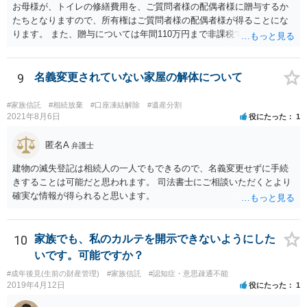
お母様が、トイレの修繕費用を、ご質問者様の配偶者様に贈与するか
たちとなりますので、所有権はご質問者様の配偶者様が得ることにな
ります。 また、贈与については年間110万円まで非課税であり、トイ
レの修繕費であればこの枠内に収まると思います。
9
名義変更されていない家屋の解体について
#家族信託
#相続放棄
#口座凍結解除
#遺産分割
2021年8月6日
役にたった
1
匿名A
弁護士
建物の滅失登記は相続人の一人でもできるので、名義変更せずに手続
きすることは可能だと思われます。 司法書士にご相談いただくとより
確実な情報が得られると思います。
10
家族でも、私のカルテを開示できないようにした
いです。可能ですか？
#成年後見(生前の財産管理)
#家族信託
#認知症・意思疎通不能
2019年4月12日
役にたった
1