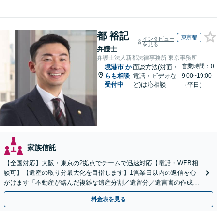
都 裕記
東京都
インタビュー
を見る
弁護士
弁護士法人新都法律事務所 東京事務所
営業時間：0
境港市
か
面談方法(対面・
らも相談
電話・ビデオな
9:00~19:00
受付中
ど)は応相談
（平日）
家族信託
【全国対応】大阪・東京の2拠点でチームで迅速対応【電話・WEB相
談可】【遺産の取り分最大化を目指します】1営業日以内の返信を心
がけます「不動産が絡んだ複雑な遺産分割／遺留分／遺言書の作成・
執行／事業承継など、お任せください」【休日相談あり】
料金表を見る