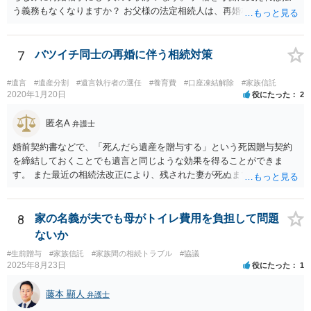
う義務もなくなりますか？ お父様の法定相続人は、再婚相手とご相談
者様なので、お父様の借金はご相談者様も相続することになります。
戸籍がどこにあるのかは関係ありません。 ただし、お父様が亡くなっ
たことを知ってから３か月以内に家庭裁判所にて「相続放棄」の手続
7
バツイチ同士の再婚に伴う相続対策
をすれば、ご相談者様はお父様の借金は相続しません。
#遺言
#遺産分割
#遺言執行者の選任
#養育費
#口座凍結解除
#家族信託
2020年1月20日
役にたった
2
匿名A
弁護士
婚前契約書などで、「死んだら遺産を贈与する」という死因贈与契約
を締結しておくことでも遺言と同じような効果を得ることができま
す。 また最近の相続法改正により、残された妻が死ぬまで家に住み続
けられる権利として「配偶者居住権」という制度が設けられましたの
で、その制度を活用する方法も考えられます。 もし契約書の作成まで
視野に入れておられる場合は、お近くの弁護士、できれば相続に強い
8
家の名義が夫でも母がトイレ費用を負担して問題
弁護士にご相談なさるとよいでしょう。
ないか
#生前贈与
#家族信託
#家族間の相続トラブル
#協議
2025年8月23日
役にたった
1
藤本 顯人
弁護士