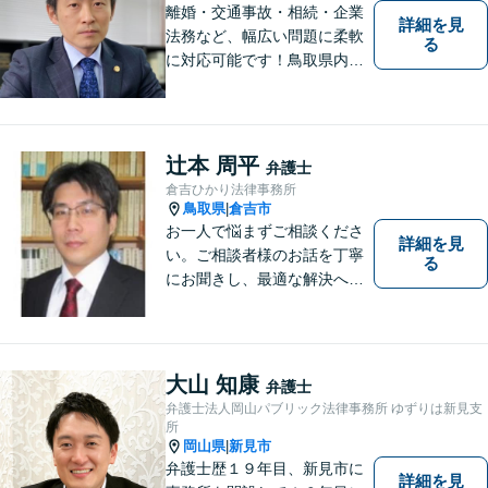
離婚・交通事故・相続・企業
詳細を見
法務など、幅広い問題に柔軟
る
に対応可能です！鳥取県内の
皆さまのお役に立てるよう尽
力いたします。「こんな相談
をしてもいいのか」と迷われ
ている方も、お気軽にご相談
辻本 周平
弁護士
ください！【駐車場有】
倉吉ひかり法律事務所
鳥取県
倉吉市
|
お一人で悩まずご相談くださ
詳細を見
い。ご相談者様のお話を丁寧
る
にお聞きし、最適な解決へと
導きます。
大山 知康
弁護士
弁護士法人岡山パブリック法律事務所 ゆずりは新見支
所
岡山県
新見市
|
弁護士歴１９年目、新見市に
詳細を見