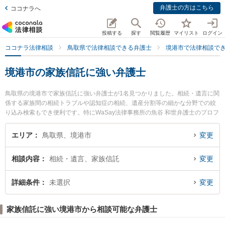
弁護士の方はこちら
ココナラへ
投稿する
探す
閲覧履歴
マイリスト
ログイン
ココナラ法律相談
鳥取県で法律相談できる弁護士
境港市で法律相談で
境港市の家族信託に強い弁護士
鳥取県の境港市で家族信託に強い弁護士が1名見つかりました。相続・遺言に関
係する家族間の相続トラブルや認知症の相続、遺産分割等の細かな分野での絞
り込み検索もでき便利です。特にWaSay法律事務所の魚谷 和世弁護士のプロフ
ィール情報や弁護士費用、強みなどが注目されています。『境港市で土日や夜
間に発生した家族信託のトラブルを今すぐに弁護士に相談したい』『家族信託
エリア
鳥取県、境港市
変更
のトラブル解決の実績豊富な近くの弁護士を検索したい』『初回相談無料で家
族信託を法律相談できる境港市内の弁護士に相談予約したい』などでお困りの
相談内容
相続・遺言、家族信託
変更
相談者さんにおすすめです。
詳細条件
未選択
変更
家族信託に強い境港市から相談可能な弁護士