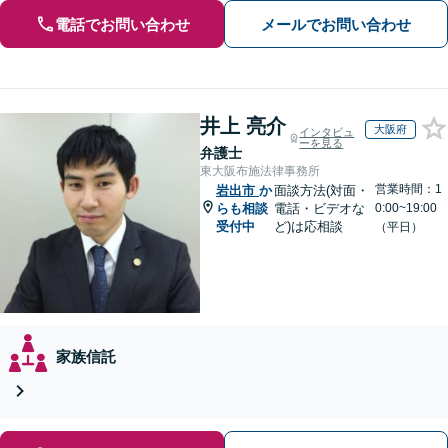
電話でお問い合わせ
メールでお問い合わせ
井上 亮介
大阪府
インタビュ
ーを見る
弁護士
東大阪布施法律事務所
営業時間：1
岩出市
か
面談方法(対面・
らも相談
電話・ビデオな
0:00~19:00
受付中
ど)は応相談
（平日）
家族信託