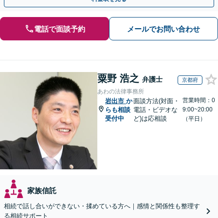
電話で面談予約
メールでお問い合わせ
粟野 浩之
弁護士
京都府
あわの法律事務所
営業時間：0
岩出市
か
面談方法(対面・
らも相談
電話・ビデオな
9:00~20:00
受付中
ど)は応相談
（平日）
家族信託
相続で話し合いができない・揉めている方へ｜感情と関係性も整理す
る相続サポート