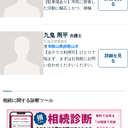
【駐車場あり】市民に密着し
る
た活動に幅広くかつ、積極的
に取り組んでいます。離婚問
題／相続問題／刑事事件／借
金問題／労働問題など、幅広
く対応可能。【地域に根ざし
九鬼 周平
弁護士
た弁護士】法律トラブルでお
九鬼法律事務所
悩みの方は、お気軽にご相談
和歌山県
和歌山市
|
ください。
【法テラス利用可】ひとりで
詳細を見
悩まず、まずはお気軽にお問
る
い合わせくださいください。
相続に関する診断ツール