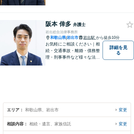
かりつけ弁護士」として、一
歩前へ進む安心を。一つひと
つのご縁を大切に、紀の川市
阪本 倖多
育ちの私が丁寧にサポートし
弁護士
ます。【丁寧なヒアリング】
岩出総合法律事務所
【休日や夜間相談も柔軟に対
和歌山県
岩出市
岩出駅
から徒歩10分
|
応】
お気軽にご相談ください｜相
詳細を見
続・交通事故・離婚・債務整
る
理・刑事事件など様々な法律
問題に対応｜相続、交通事
故、不貞問題については初回3
0分無料相談あり｜夜間・休
日・オンライン相談OK（要予
約）｜丁寧な報告とスピード
対応で安心をお届けします
エリア
和歌山県、岩出市
変更
相談内容
相続・遺言、家族信託
変更