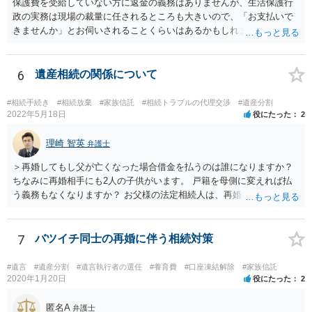
保護費を受給していない方に返金の義務はありませんが、生活保護行
政の実務は現場の裁量に任されるところも大きいので、「お支払いで
きませんか」とお伺いされることくらいはあるかもしれません。 通報
するかどうかは、あなたとお父さんの妹さんとの関係などを総合的に
考えてご判断いただくのが良いと思います。
6
遺産相続の関係について
#相続手続き
#相続放棄
#家族信託
#相続トラブルの代理交渉
#遺産分割
2022年5月18日
役にたった
2
理崎 智英
弁護士
＞再婚してもし父が亡くなった場合借金を払うのは誰になりますか？
ちなみに再婚相手にも2人の子供がいます。 戸籍を母側に変えれば払
う義務もなくなりますか？ お父様の法定相続人は、再婚相手とご相談
者様なので、お父様の借金はご相談者様も相続することになります。
戸籍がどこにあるのかは関係ありません。 ただし、お父様が亡くなっ
たことを知ってから３か月以内に家庭裁判所にて「相続放棄」の手続
7
バツイチ同士の再婚に伴う相続対策
をすれば、ご相談者様はお父様の借金は相続しません。
#遺言
#遺産分割
#遺言執行者の選任
#養育費
#口座凍結解除
#家族信託
2020年1月20日
役にたった
2
匿名A
弁護士