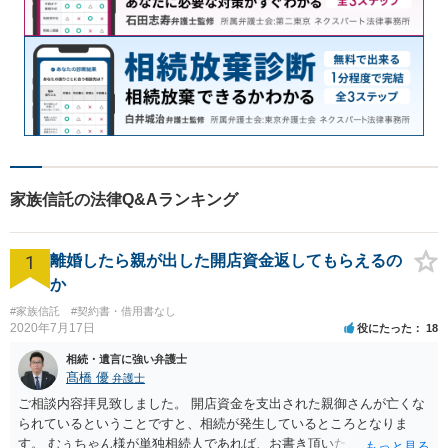
家族信託の法律Q&Aランキング
1
離婚したら親が出した開店資金返してもらえるの
か
#家族信託
#契約書・借用書なし
2020年7月17日
役にたった
18
相続・遺言に強い弁護士
髙橋 優
弁護士
ご相談内容拝見致しました。 開店資金を支出された親御さんが亡くな
られているということですと、相続が発生しているところとなりま
す。 むぅちゃん様が単独相続人であれば、お書き頂いたような方法で