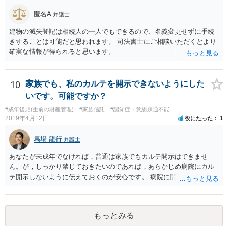
匿名A
弁護士
建物の滅失登記は相続人の一人でもできるので、名義変更せずに手続
きすることは可能だと思われます。 司法書士にご相談いただくとより
確実な情報が得られると思います。
10
家族でも、私のカルテを開示できないようにした
いです。可能ですか？
#成年後見(生前の財産管理)
#家族信託
#認知症・意思疎通不能
2019年4月12日
役にたった
1
馬場 龍行
弁護士
あなたが未成年でなければ，普通は家族でもカルテ開示はできませ
ん。が，しっかり禁じておきたいのであれば，あらかじめ病院にカル
テ開示しないように伝えておくのが安心です。 病院に開示しないよう
に伝える書面を作ることはできますが，それがなくても開示はされる
可能性は低いのでコストパフォーマンスとしてはどうかなという感じ
がします。
もっとみる