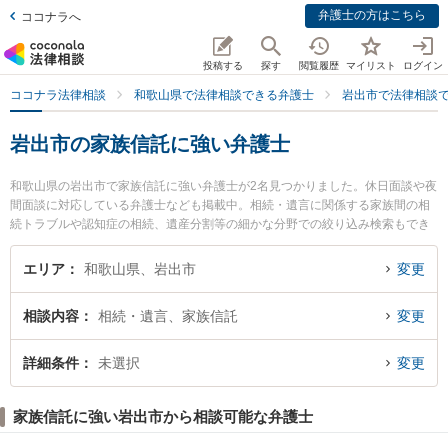
弁護士の方はこちら
ココナラへ
投稿する
探す
閲覧履歴
マイリスト
ログイン
ココナラ法律相談
和歌山県で法律相談できる弁護士
岩出市で法律相談
岩出市の家族信託に強い弁護士
和歌山県の岩出市で家族信託に強い弁護士が2名見つかりました。休日面談や夜
間面談に対応している弁護士なども掲載中。相続・遺言に関係する家族間の相
続トラブルや認知症の相続、遺産分割等の細かな分野での絞り込み検索もでき
便利です。特に那賀総合法律事務所の松山 魁杜弁護士や岩出総合法律事務所の
阪本 倖多弁護士のプロフィール情報や弁護士費用、強みなどが注目されていま
エリア
和歌山県、岩出市
変更
す。『岩出市で土日や夜間に発生した家族信託のトラブルを今すぐに弁護士に
相談したい』『家族信託のトラブル解決の実績豊富な近くの弁護士を検索した
相談内容
相続・遺言、家族信託
変更
い』『初回相談無料で家族信託を法律相談できる岩出市内の弁護士に相談予約
したい』などでお困りの相談者さんにおすすめです。
詳細条件
未選択
変更
家族信託に強い岩出市から相談可能な弁護士