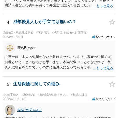
戻請求書などの資料を持って弁護士に面談で相談した方がよいと思い
ます。
4
成年後見人しか手立ては無いの？
#認知症・意思疎通不能
#家族信託
#成年後見(生前の財産管理)
2023年1月4日
役にたった
3
匿名B
弁護士
弁護士は、本人の依頼がないと動けません。つまり、家族の依頼では
無理ということになるかと思います。家族間争いごとがなければ、後
見人候補者をたてて、その方に後見人になってもらう手続をすすめた
ほうが、今後もいろいろやりやすくなると思います。
5
生活保護に関しての悩み
#相続手続き
#家族信託
#家族間の相続トラブル
#相続税対策
2022年11月14日
役にたった
5
寺林 智栄
弁護士