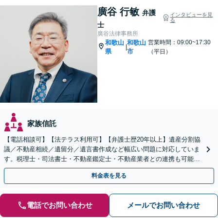
廣谷 行敏
弁護
インタビューを見
る
士
廣谷法律事務所
和歌山
和歌山
営業時間：09:00~17:30
|
県
市
（平日）
家族信託
【電話相談可】【法テラス利用可】【弁護士歴20年以上】遺産分割協
議／不動産相続／遺留分／遺言書作成など幅広い問題に対応していま
す。税理士・司法書士・不動産鑑定士・不動産業者との連携も可能。
生前対策をお考えの方はお早めにご相談ください
料金表を見る
電話でお問い合わせ
メールでお問い合わせ