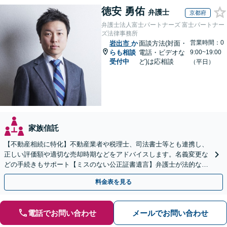
徳安 勇佑
弁護士
京都府
弁護士法人富士パートナーズ 富士パートナー
ズ法律事務所
営業時間：0
岩出市
か
面談方法(対面・
らも相談
電話・ビデオな
9:00~19:00
受付中
ど)は応相談
（平日）
家族信託
【不動産相続に特化】不動産業者や税理士、司法書士等とも連携し、
正しい評価額や適切な売却時期などをアドバイスします。名義変更な
どの手続きもサポート【ミスのない公正証書遺言】弁護士が法的な観
点から遺言書を作成します。
料金表を見る
電話でお問い合わせ
メールでお問い合わせ