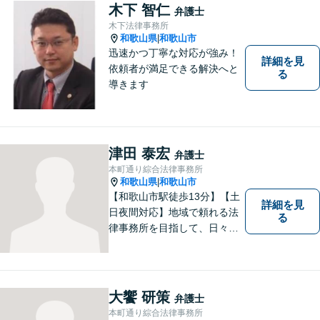
ご相談いただくこともありま
木下 智仁
弁護士
す。
木下法律事務所
和歌山県
和歌山市
|
迅速かつ丁寧な対応が強み！
詳細を見
依頼者が満足できる解決へと
る
導きます
津田 泰宏
弁護士
本町通り綜合法律事務所
和歌山県
和歌山市
|
【和歌山市駅徒歩13分】【土
詳細を見
日夜間対応】地域で頼れる法
る
律事務所を目指して、日々尽
力しています。刑事事件／交
通事故／相続／その他一般の
民事事件など、幅広く対応可
能です。まずはお気軽にご相
大饗 研策
弁護士
談ください。
本町通り綜合法律事務所