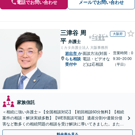
電話でお問い合わせ
メールでお問い合わせ
三津谷 周
大阪府
インタビュ
ーを見る
平
弁護士
ミカタ弁護士法人 大阪事務所
営業時間：0
岩出市
か
面談方法(対面・
らも相談
電話・ビデオな
9:30~20:00
受付中
ど)は応相談
（平日）
家族信託
＜相続に強い弁護士＞【全国相談対応】【初回相談60分無料】【相続
案件の相談・解決実績多数】【WEB面談可能】 遺産分割や遺留分侵
害など数多くの相続問題の相談を受け解決に導いてきました。また、
過去に１００件超の遺言作成のお手伝いをしました。
料金表を見る