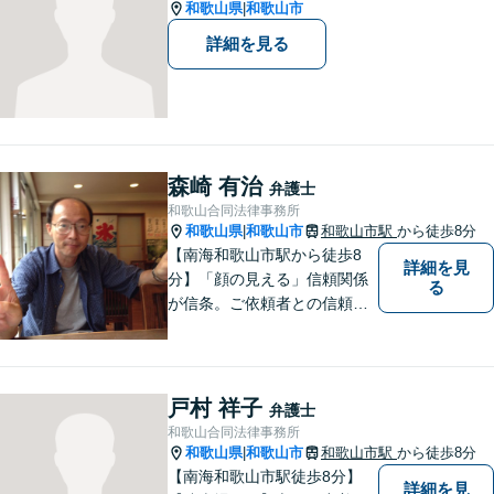
和歌山県
和歌山市
|
詳細を見る
森崎 有治
弁護士
和歌山合同法律事務所
和歌山県
和歌山市
和歌山市駅
から徒歩8分
|
【南海和歌山市駅から徒歩8
詳細を見
分】「顔の見える」信頼関係
る
が信条。ご依頼者との信頼関
係を大切にしています。お悩
みのことがございましたら、
まずはご相談ください。適切
な解決策を提案させていただ
戸村 祥子
弁護士
きます。
和歌山合同法律事務所
和歌山県
和歌山市
和歌山市駅
から徒歩8分
|
【南海和歌山市駅徒歩8分】
詳細を見