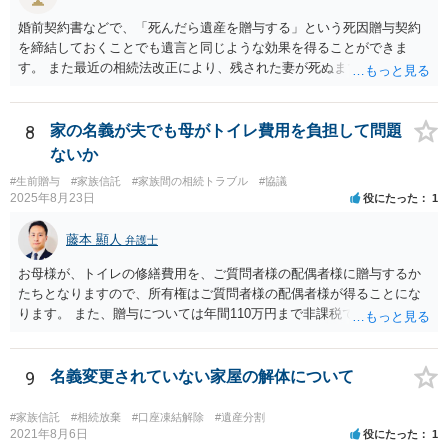
婚前契約書などで、「死んだら遺産を贈与する」という死因贈与契約
を締結しておくことでも遺言と同じような効果を得ることができま
す。 また最近の相続法改正により、残された妻が死ぬまで家に住み続
けられる権利として「配偶者居住権」という制度が設けられましたの
で、その制度を活用する方法も考えられます。 もし契約書の作成まで
視野に入れておられる場合は、お近くの弁護士、できれば相続に強い
8
家の名義が夫でも母がトイレ費用を負担して問題
弁護士にご相談なさるとよいでしょう。
ないか
#生前贈与
#家族信託
#家族間の相続トラブル
#協議
2025年8月23日
役にたった
1
藤本 顯人
弁護士
お母様が、トイレの修繕費用を、ご質問者様の配偶者様に贈与するか
たちとなりますので、所有権はご質問者様の配偶者様が得ることにな
ります。 また、贈与については年間110万円まで非課税であり、トイ
レの修繕費であればこの枠内に収まると思います。
9
名義変更されていない家屋の解体について
#家族信託
#相続放棄
#口座凍結解除
#遺産分割
2021年8月6日
役にたった
1