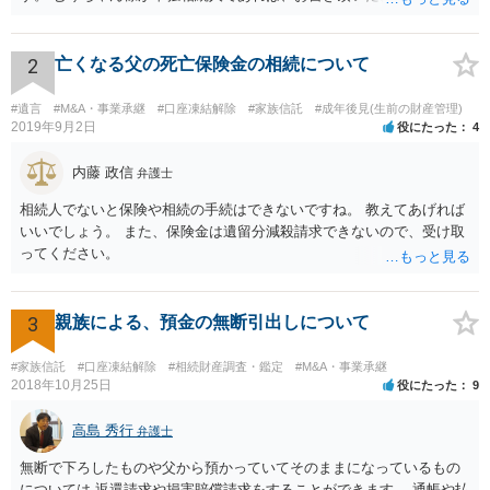
ご主人に書面を書いてもらうことで対応は可能かと思います。 他にも
相続人おられるということであれば、他の相続人との協議が必要とな
るところです。 また、当該点とは別にご主人から貸付ではなく贈与で
2
亡くなる父の死亡保険金の相続について
あると主張される可能性がございます。 その場合には、貸付であるこ
とを伺わせる事情をどれだけ積み重ねることが出来るか、というとこ
#遺言
#M&A・事業承継
#口座凍結解除
#家族信託
#成年後見(生前の財産管理)
ろとなります。 返済の事実や、返済を約束するメール等です。 金額の
2019年9月2日
役にたった
4
大きさや状況を考えると、一つ一つの問題を解決し、万が一に備えて
おく方が宜しいかと思います。 緊急という訳ではないかと思います
内藤 政信
弁護士
が、事前準備が早い方が有効な手段が増える傾向にありますので、早
相続人でないと保険や相続の手続はできないですね。 教えてあげれば
目に弁護士を入れられることを御検討頂くと良いかと思います。
いいでしょう。 また、保険金は遺留分減殺請求できないので、受け取
ってください。
3
親族による、預金の無断引出しについて
#家族信託
#口座凍結解除
#相続財産調査・鑑定
#M&A・事業承継
2018年10月25日
役にたった
9
高島 秀行
弁護士
無断で下ろしたものや父から預かっていてそのままになっているもの
については 返還請求や損害賠償請求をすることができます。 通帳や払