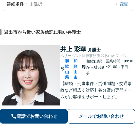
詳細条件
未選択
変更
岩出市から近い家族信託に強い弁護士
井上 彩華
弁護士
ベリーベスト法律事務所 和歌山オフィス
和
和
和歌山駅
営業時間：09:30
歌
歌
~21:00（平日）
から徒歩9
|
山
山
分
県
市
【離婚・刑事事件・労働問題・交通事
故など幅広く対応】各分野の専門チー
ムがお客様をサポートします。
電話でお問い合わせ
メールでお問い合わせ