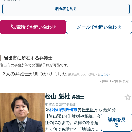
料金表を見る
電話でお問い合わせ
メールでお問い合わせ
岩出市に所在する弁護士
岩出市の事務所等での面談予約が可能です。
2
人の弁護士が見つかりました
(検索結果について詳しくは
こちら
)
2件中 1-2件を表示
松山 魁杜
弁護士
那賀総合法律事務所
和歌山県
岩出市
岩出駅
から徒歩1分
|
【岩出駅1分】離婚や相続、会
詳細を見
社の悩みまで。法律の枠を超
る
えて何でも話せる「地域のか