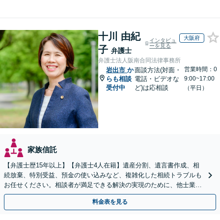
十川 由紀
大阪府
インタビュ
ーを見る
子
弁護士
弁護士法人阪南合同法律事務所
営業時間：0
岩出市
か
面談方法(対面・
らも相談
電話・ビデオな
9:00~17:00
受付中
ど)は応相談
（平日）
家族信託
【弁護士歴15年以上】【弁護士4人在籍】遺産分割、遺言書作成、相
続放棄、特別受益、預金の使い込みなど、複雑化した相続トラブルも
お任せください。相談者が満足できる解決の実現のために、他士業と
連携し最善を尽くします【完全個室】
料金表を見る