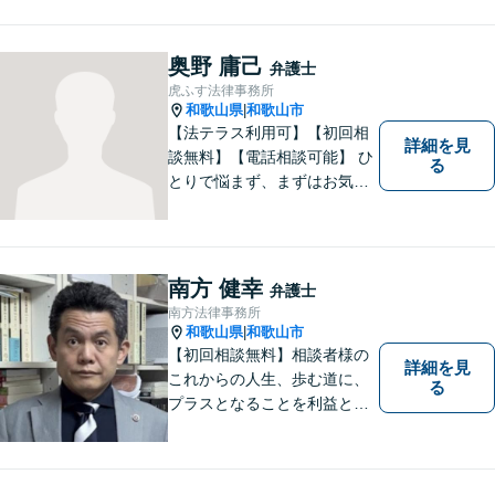
奥野 庸己
弁護士
虎ふす法律事務所
和歌山県
和歌山市
|
【法テラス利用可】【初回相
詳細を見
談無料】【電話相談可能】 ひ
る
とりで悩まず、まずはお気軽
にご相談ください。 早い段階
でのご相談が、有利で納得し
た解決につながります。
南方 健幸
弁護士
南方法律事務所
和歌山県
和歌山市
|
【初回相談無料】相談者様の
詳細を見
これからの人生、歩む道に、
る
プラスとなることを利益と考
え、相談者の人生を背負って
活動してまいります。和歌山
はもちろん、関西・関東から