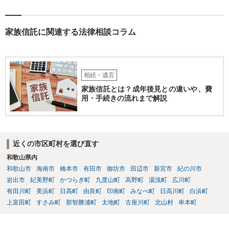
家族信託に関連する法律相談コラム
相続・遺言
家族信託とは？成年後見との違いや、費
用・手続きの流れまで解説
近くの市区町村を選び直す
和歌山県内
和歌山市
海南市
橋本市
有田市
御坊市
田辺市
新宮市
紀の川市
岩出市
紀美野町
かつらぎ町
九度山町
高野町
湯浅町
広川町
有田川町
美浜町
日高町
由良町
印南町
みなべ町
日高川町
白浜町
上富田町
すさみ町
那智勝浦町
太地町
古座川町
北山村
串本町