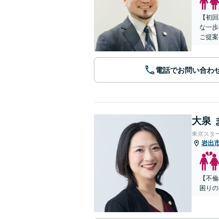
【初回
な一歩
ご提案
電話でお問い合わ
大泉 
東京スタ
岩出
【不倫
困りの