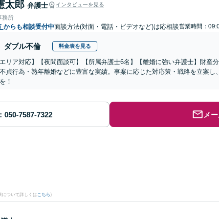
憲太郎
弁護士
インタビューを見る
事務所
市
からも相談受付中
面談方法(対面・電話・ビデオなど)は応相談
営業時間：09:0
ダブル不倫
料金表を見る
エリア対応】【夜間面談可】【所属弁護士6名】【離婚に強い弁護士】財産
不貞行為・熟年離婚などに豊富な実績。事案に応じた対応策・戦略を立案し
を！
メー
果について詳しくは
こちら
)