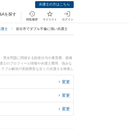
弁護士の方はこちら
&Aを探す
閲覧履歴
マイリスト
ログイン
弁護士
岩出市でダブル不倫に強い弁護士
婚・男女問題に関係する財産分与や養育費、親権
弁護士のプロフィール情報や弁護士費用、強みな
トラブル解決の実績豊富な近くの弁護士を検索し
です。
変更
変更
変更