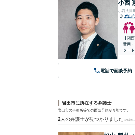
小西 
小西法律
岩出
【関西
費用・
タート
電話で面談予約
岩出市に所在する弁護士
岩出市の事務所等での面談予約が可能です。
2
人の弁護士が見つかりました
(検索結