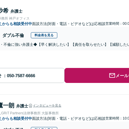
沙希
弁護士
事務所 神戸オフィス
市
からも相談受付中
面談方法(対面・電話・ビデオなど)は応相談
営業時間：00:0
ダブル不倫
料金表を見る
・不倫に強い弁護士◆【早く解決したい】【責任を取らせたい】【減額した
せ
メール
鷹一朗
弁護士
インタビューを見る
RiT Partners法律事務所 大阪事務所
市
からも相談受付中
面談方法(対面・電話・ビデオなど)は応相談
営業時間：10:0