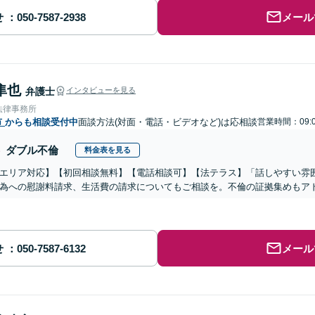
せ
メール
隼也
弁護士
インタビューを見る
法律事務所
市
からも相談受付中
面談方法(対面・電話・ビデオなど)は応相談
営業時間：09:0
ダブル不倫
料金表を見る
エリア対応】【初回相談無料】【電話相談可】【法テラス】「話しやすい雰
為への慰謝料請求、生活費の請求についてもご相談を。不倫の証拠集めもア
せ
メール