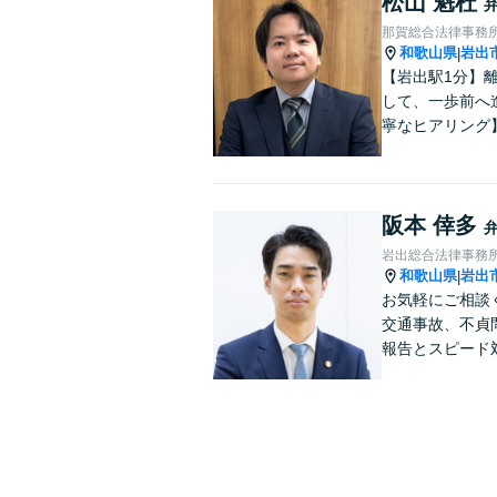
松山 魁杜
那賀総合法律事務
和歌山県
岩出
|
【岩出駅1分】
して、一歩前へ
寧なヒアリング
阪本 倖多
岩出総合法律事務
和歌山県
岩出
|
お気軽にご相談
交通事故、不貞
報告とスピード