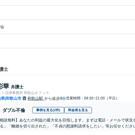
倫
護士
彩華
弁護士
スト法律事務所 和歌山オフィス
山県
和歌山市
和歌山駅
から徒歩9分
営業時間：09:30~21:00（平日）
|
ダブル不倫
事例を見る(2件)
料金表を見る
相談無料】あなたの利益の最大化を目指します。まずは電話・メールで状況
る」「離婚を切り出された」「不貞の慰謝料請求をしたい」等お任せくださ