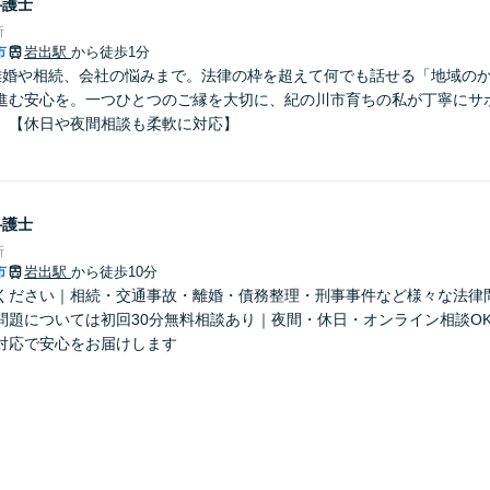
弁護士
所
市
岩出駅
から徒歩1分
離婚や相続、会社の悩みまで。法律の枠を超えて何でも話せる「地域の
進む安心を。一つひとつのご縁を大切に、紀の川市育ちの私が丁寧にサ
】【休日や夜間相談も柔軟に対応】
弁護士
所
市
岩出駅
から徒歩10分
ください｜相続・交通事故・離婚・債務整理・刑事事件など様々な法律
問題については初回30分無料相談あり｜夜間・休日・オンライン相談O
対応で安心をお届けします