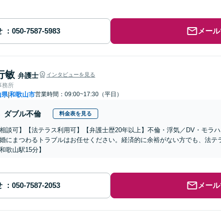
せ
メール
行敏
弁護士
インタビューを見る
事務所
山県
和歌山市
営業時間：09:00~17:30（平日）
|
ダブル不倫
料金表を見る
相談可】【法テラス利用可】【弁護士歴20年以上】不倫・浮気／DV・モラ
婚にまつわるトラブルはお任せください。経済的に余裕がない方でも、法テ
和歌山駅15分】
せ
メール