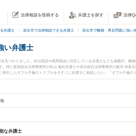
法律相談を投稿する
弁護士を探す
法律Q
る弁護士
岩出市で法律相談できる弁護士
岩出市で離婚・男女問題に強い
強い弁護士
2名見つかりました。休日面談や夜間面談に対応している弁護士なども掲載中。離
す。特に那賀総合法律事務所の松山 魁杜弁護士や岩出総合法律事務所の阪本 倖多
に発生したダブル不倫のトラブルを今すぐに弁護士に相談したい』『ダブル不倫の
できる岩出市内の弁護士に相談予約したい』などでお困りの相談者さんにおすすめ
倫
能な弁護士