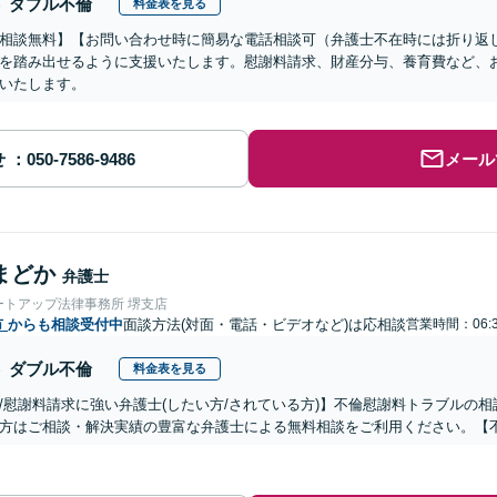
ダブル不倫
料金表を見る
相談無料】【お問い合わせ時に簡易な電話相談可（弁護士不在時には折り返
を踏み出せるように支援いたします。慰謝料請求、財産分与、養育費など、
いたします。
せ
メール
まどか
弁護士
ートアップ法律事務所 堺支店
市
からも相談受付中
面談方法(対面・電話・ビデオなど)は応相談
営業時間：06:3
ダブル不倫
料金表を見る
/慰謝料請求に強い弁護士(したい方/されている方)】不倫慰謝料トラブルの相
方はご相談・解決実績の豊富な弁護士による無料相談をご利用ください。【