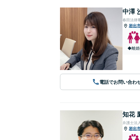
中澤 
春田法律
岩出
◆離婚
電話でお問い合わ
知花 
弁護士法人G
岩出