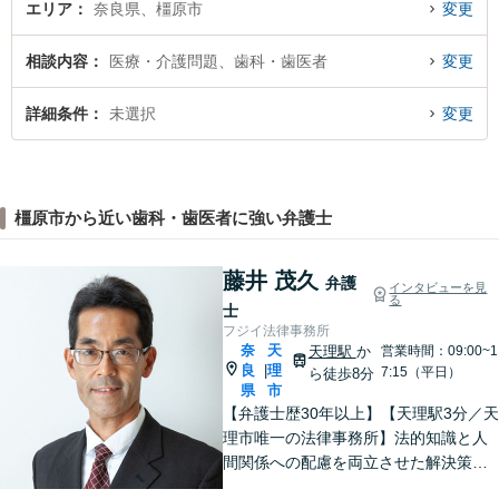
エリア
奈良県、橿原市
変更
相談内容
医療・介護問題、歯科・歯医者
変更
詳細条件
未選択
変更
橿原市から近い歯科・歯医者に強い弁護士
藤井 茂久
弁護
インタビューを見
る
士
フジイ法律事務所
奈
天
天理駅
か
営業時間：09:00~1
良
理
|
7:15（平日）
ら徒歩8分
県
市
【弁護士歴30年以上】【天理駅3分／天
理市唯一の法律事務所】法的知識と人
間関係への配慮を両立させた解決策を
ご提案いたします。「士業との連携で