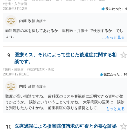
#患者・入所者側
2019年3月12日
役にたった
6
内藤 政信
弁護士
歯科過誤の本を探してあたるか、歯科医・弁護士 で検索するか、でし
ょう。
9
医療ミス、それによって生じた後遺症に関する相
談です。
#歯科・歯医者
#慰謝料請求・訴訟
2018年12月16日
役にたった
10
内藤 政信
弁護士
難度が高い相談ですね。 歯科医のミスを客観的に証明できる資料が整
うかどうか。 誤診といういうことですかね。 大学病院の医師は、誤診
と判断したんですかね。 前歯科医の誤りを前提として、 その医師はど
のように判断し、治療計画を立てたんでしょうかね。 現在の症状は、
前医師の診断の誤りに起因するものかどうか、 大学病院の医師は、ど
う見ているんでしょうかね。 歯科医の資格を持ってる弁護士もいます
10
医療過誤による損害賠償請求の可否と必要な証拠