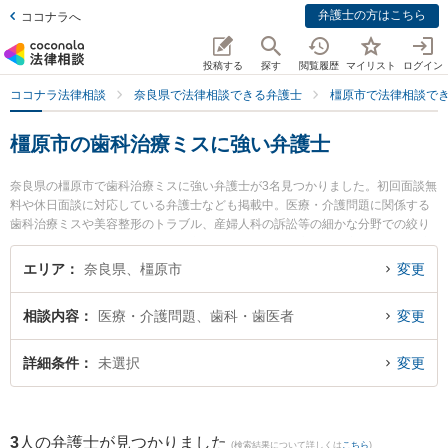
弁護士の方はこちら
ココナラへ
投稿する
探す
閲覧履歴
マイリスト
ログイン
ココナラ法律相談
奈良県で法律相談できる弁護士
橿原市で法律相談で
橿原市の歯科治療ミスに強い弁護士
奈良県の橿原市で歯科治療ミスに強い弁護士が3名見つかりました。初回面談無
料や休日面談に対応している弁護士なども掲載中。医療・介護問題に関係する
歯科治療ミスや美容整形のトラブル、産婦人科の訴訟等の細かな分野での絞り
込み検索もでき便利です。特に奈良万葉法律事務所の高島 健太郎弁護士や奈良
万葉法律事務所の大谷 理史弁護士、橿原法律事務所の辻内 誠人弁護士のプロフ
エリア
奈良県、橿原市
変更
ィール情報や弁護士費用、強みなどが注目されています。『橿原市で土日や夜
間に発生した歯科治療ミスのトラブルを今すぐに弁護士に相談したい』『歯科
相談内容
医療・介護問題、歯科・歯医者
変更
治療ミスのトラブル解決の実績豊富な近くの弁護士を検索したい』『初回相談
無料で歯科治療ミスを法律相談できる橿原市内の弁護士に相談予約したい』な
どでお困りの相談者さんにおすすめです。
詳細条件
未選択
変更
3
人の弁護士が見つかりました
(検索結果について詳しくは
こちら
)