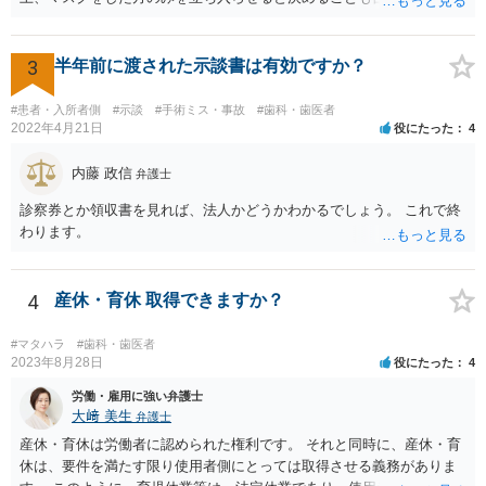
不当な差別には当たらないと考えられます。 これが公衆浴場や旅館業
など公益的な側面のある業種ですと、公衆浴場法など各種業法で定め
られた理由以外での利用拒否は禁止されていますし、公の施設でもマ
3
半年前に渡された示談書は有効ですか？
スクなしだけでの利用拒否は問題となりえますが、民間のお店に対し
ては慰謝料の請求は認められないと考えられます。
#患者・入所者側
#示談
#手術ミス・事故
#歯科・歯医者
2022年4月21日
役にたった
4
内藤 政信
弁護士
診察券とか領収書を見れば、法人かどうかわかるでしょう。 これで終
わります。
4
産休・育休 取得できますか？
#マタハラ
#歯科・歯医者
2023年8月28日
役にたった
4
労働・雇用に強い弁護士
大﨑 美生
弁護士
産休・育休は労働者に認められた権利です。 それと同時に、産休・育
休は、要件を満たす限り使用者側にとっては取得させる義務がありま