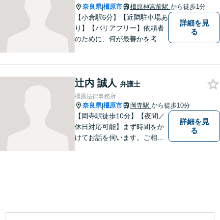
奈良県
橿原市
橿原神宮前駅
から徒歩1分
|
【小倉駅6分】【近隣駐車場あ
詳細を見
り】【バリアフリー】依頼者
る
のために、何が最善かを考
え、依頼者に寄り添える弁護
士でありたいと思っていま
す。依頼者の皆様に最善の解
辻内 誠人
決策を提案し続けます。 よろ
弁護士
しくお願いします。
橿原法律事務所
奈良県
橿原市
岡寺駅
から徒歩10分
|
【岡寺駅徒歩10分】【夜間／
詳細を見
休日対応可能】まず時間をか
る
けてお話を伺います。ご相談
者の思いを十分お聞きし、そ
の実現に向けてサポートいた
します。【地域に根ざした弁
護士】地域密着型のアットホ
ームなリーガルサービスをご
提供させていただきます。