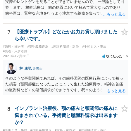
実際のレントゲンを見ることができていませんので、 一般論として回
該解雇が前項に規定する事由を理由とする解雇でないことを証明した
えられます（消費者契約法４条１項１号）。 ③そのほか、歯科治療
答します。 根幹治療は、歯の処置において極めて重大なものであり、
ときは、この限りでない。
中、抗らうことが困難な状態で保険外治療の勧誘をされたということ
歯科医は、緊密な充填を行うよう注意する義務を負っていると考えら
であれば、最近（令和５年６月１日）施行されたばかりですが、 退去
れます。 （同趣旨の判示をした裁判例として、東京地裁平20(ワ)30392
困難場所（たとえば、待合から診察台へ）に同行された上で困惑して
号事件） 当該義務に違反した場合、診療契約の不履行又は不法行為に
契約したという類型の取消権（改正消費者契約法４条３項３号）も使
基づく損害賠償請求の可能性が生じます。 慰謝料に関しては、通院慰
7
【医療トラブル】どなたかお力お貸し頂けました
える可能性があります。 一旦、書面で消費者契約法に基づく取消権を
謝料といった形での請求になろうかと思います。
ら幸いです。
行使するので払えないという 通知をして様子をみるのも手かと思いま
す。 その他、消費生活センターに相談して、間に入ってもらうことも
#歯科・歯医者
#説明義務違反
#慰謝料請求・訴訟
#手術ミス・事故
#患者・入所者側
手かもしれません。
2021年12月28日
役にたった
5
林 康弘
弁護士
そのような事実関係であれば、その歯科医師の医療行為によって被っ
た損害（顎関節症になったことによって生じた治療費や、精神的苦痛
の慰謝料など）の賠償請求ができそうです。我々のような弁護士に依
頼した上で、その歯科でのカルテ等の医療記録の取得や、後医（Ｂ歯
科）の先生の協力等を得ることも必要だと思います。
8
インプラント治療後、顎の痛みと顎関節の痛みに
悩まされている。手術費と慰謝料請求は出来ます
か？
#手術ミス・事故
#説明義務違反
#歯科・歯医者
#慰謝料請求・訴訟