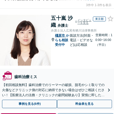
3件中 1-3件を表示
五十嵐 沙
東京都
インタビュ
ーを見る
織
弁護士
弁護士法人広尾有栖川法律事務所
営業時間：1
橿原市
か
面談方法(対面・
らも相談
電話・ビデオな
0:00~16:00
受付中
ど)は応相談
（平日）
歯科治療ミス
【初回相談無料】歯科治療でのリーマーの破損、脱毛やシミ取りでの
火傷などクリニック側の対応に納得できない場合はぜひご相談くださ
い！【医療法人の法務・クリニックの顧問経験あり】実情に即したア
ドバイスで、納得のできるトラブルの解決を目指します。
事例を見る(6件)
料金表を見る