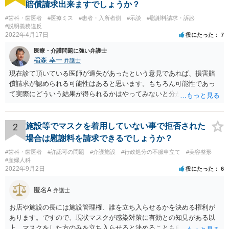
賠償請求出来ますでしょうか？
#歯科・歯医者
#医療ミス
#患者・入所者側
#示談
#慰謝料請求・訴訟
#説明義務違反
2022年4月17日
役にたった
7
医療・介護問題に強い弁護士
稲森 幸一
弁護士
現在診て頂いている医師が過失があったという意見であれば、損害賠
償請求が認められる可能性はあると思います。もちろん可能性であっ
て実際にどういう結果が得られるかはやってみないと分かりません
が。 損害としては、その過失によって生じた症状の治療にかかった治
療費や精神的苦痛を受けた分の慰謝料や仕事に影響があれば休業損害
などが考えられます。 頑張ってください。
2
施設等でマスクを着用していない事で拒否された
場合は慰謝料を請求できるでしょうか？
#歯科・歯医者
#許認可の問題
#介護施設
#行政処分の不服申立て
#美容整形
#産婦人科
2022年9月2日
役にたった
6
匿名A
弁護士
お店や施設の長には施設管理権、誰を立ち入らせるかを決める権利が
あります。ですので、現状マスクが感染対策に有効との知見がある以
上、マスクをした方のみを立ち入らせると決めることも自由であり、