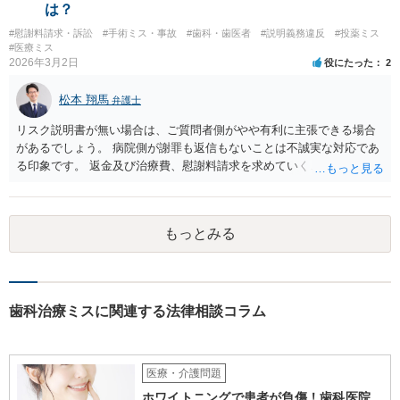
ね。 そのような弁護士を探すのもいいと思いますね。
は？
#慰謝料請求・訴訟
#手術ミス・事故
#歯科・歯医者
#説明義務違反
#投薬ミス
#医療ミス
2026年3月2日
役にたった
2
松本 翔馬
弁護士
リスク説明書が無い場合は、ご質問者側がやや有利に主張できる場合
があるでしょう。 病院側が謝罪も返信もないことは不誠実な対応であ
る印象です。 返金及び治療費、慰謝料請求を求めていくことになるか
と思います。 ご自身で内容証明を出すこともあり得ますが、弁護士が
代理人として病院側との交渉窓口となることも方法の一つです。 ご自
身で内容証明を出される場合、書面にご質問者の不利になる事情を記
もっとみる
載した場合はそれ以降の交渉ハードルが上がってしまうため慎重に検
討されるとよいでしょう。
歯科治療ミスに関連する法律相談コラム
医療・介護問題
ホワイトニングで患者が負傷！歯科医院