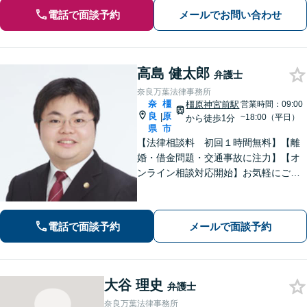
電話で面談予約
メールでお問い合わせ
高島 健太郎
弁護士
奈良万葉法律事務所
奈
橿
橿原神宮前駅
営業時間：09:00
良
原
|
~18:00（平日）
から徒歩1分
県
市
【法律相談料 初回１時間無料】【離
婚・借金問題・交通事故に注力】【オ
ンライン相談対応開始】お気軽にご相
談ください。トラブル解決に向けて、
最善の方法を、知恵を絞って考え抜き
ます。【土日・夜間相談に対応】
電話で面談予約
メールで面談予約
大谷 理史
弁護士
奈良万葉法律事務所