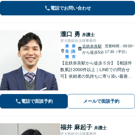
トータルサポートを実現／税理士・司
電話でお問い合わせ
法書士・不動産鑑定士など」相続に関
わる問題を総合的に解決へ導きます
瀧口 勇
弁護士
登大路総合法律事務所
奈
奈
近鉄奈良駅
営業時間：09:00~
良
良
|
17:30（平日）
から徒歩5分
県
市
【近鉄奈良駅から徒歩５分】【相談件
数累計2000件以上｜LINEでの問合せ
可】依頼者の気持ちに寄り添い最善の
解決策をご提案します。交通事故・相
続・借金・など幅広く対応【オンライ
ン法律相談可能】
電話で面談予約
メールで面談予約
福井 麻起子
弁護士
登大路総合法律事務所