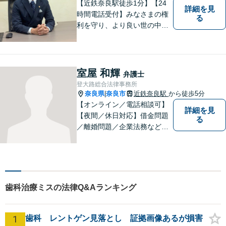
【近鉄奈良駅徒歩1分】【24
詳細を見
時間電話受付】みなさまの権
る
利を守り、より良い世の中に
していくことに全力を尽くし
ます。金銭問題／男女問題／
交通事故／刑事事件に注力し
ています。法律トラブルでお
室屋 和輝
弁護士
悩みごとがありましたら、お
登大路総合法律事務所
気軽にご相談ください。
奈良県
奈良市
近鉄奈良駅
から徒歩5分
|
【オンライン／電話相談可】
詳細を見
【夜間／休日対応】借金問題
る
／離婚問題／企業法務など幅
広く対応。皆さまが抱える
様々な問題を解決するお手伝
いをすることはもちろん、皆
さまに安心を与えることを目
指します。【地域に根差した
歯科治療ミスの法律Q&Aランキング
弁護士】まずはお気軽にご相
談ください。
1
歯科 レントゲン見落とし 証拠画像あるが損害