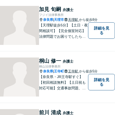
加見 旬嗣
弁護士
フジイ法律事務所
奈良県
天理市
天理駅
から徒歩8分
|
【天理駅徒歩5分】【土日・夜
詳細を見
間相談可】【完全個室対応】
る
法律問題でお困りでしたらお
早めにご相談ください。依頼
者様の抱えていらっしゃる不
安や、ご希望を丁寧にお伺い
いたします。お早めのご相談
桐山 修一
弁護士
が納得のいく解決への第一歩
桐山法律事務所
です。
奈良県
王寺町
王寺駅
から徒歩5分
|
【奈良県・JR王寺駅すぐ】
詳細を見
【初回相談無料】【土日祝も
る
対応可能】交通事故問題、遺
産相続問題、離婚問題などの
民事を中心に、 ご相談者様へ
最適なリーガルサポートをご
提供しています。
前川 清成
弁護士