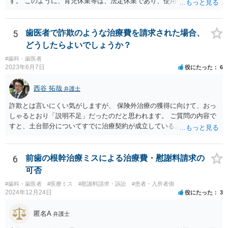
す。 このように、育児休業等は、法定休業であり、使用者側で任意に
設けられる休暇制度とは異なります。 小さな個人歯科医院だからとい
って、産休・育休を認めないということはできません。 ただし、残念
ながら実際には、妊娠・出産をしたら退職する慣行の事業者はありま
5
歯医者で詐欺のような治療費を請求された場合、
す。 しかし、このような慣行となっていること自体が、均等法９条１
どうしたらよいでしょうか？
項に違反します。 均等法違反は行政指導の対象となり、事業者が是正
#歯科・歯医者
勧告に従わない場合には企業名が公表される可能性もあります。 実際
2023年6月7日
役にたった
6
に小さな医院で公表までいったケースがありますが、かなり稀なケー
スと言えます。 また、産休・育休を理由とした解雇は無効であり、損
西谷 拓哉
弁護士
害賠償請求の対象にもなります。 実際にどのようなアクションを取る
かは、職場での人間関係など気になる点があると思いますが、弁護士
詐欺とは言いにくい気がしますが、 保険外治療の獲得に向けて、おっ
か労基署へ一度ご相談いただくと安心だと思います。 均等法 （婚姻、
しゃるとおり「説明不足」だったのだと思われます。 ご質問の内容で
妊娠、出産等を理由とする不利益取扱いの禁止等） 第九条 事業主
すと、土台部分についてすでに治療契約が成立しているように思われ
は、女性労働者が婚姻し、妊娠し、又は出産したことを退職理由とし
ますが、 治療契約を取消すことができれば、５万円の支払義務を消滅
て予定する定めをしてはならない。 ２ 事業主は、女性労働者が婚姻
させることができます。 消費者契約法は、いくつか取消の類型を定め
したことを理由として、解雇してはならない。 ３ 事業主は、その雇
ています。 いくつか該当しそうな取消権をご参考までのせます。 ①土
6
前歯の根幹治療ミスによる治療費・慰謝料請求の
用する女性労働者が妊娠したこと、出産したこと、労働基準法（昭和
台と被せ物の治療は通常同じ歯科で行いますので、被せ物の治療費が
可否
二十二年法律第四十九号）第六十五条第一項の規定による休業を請求
４０万円もかかるというのは 治療費という重要な事項について、不利
し、又は同項若しくは同条第二項の規定による休業をしたことその他
#歯科・歯医者
#医療ミス
#慰謝料請求・訴訟
#患者・入所者側
益なる事実の不告知があった認められると考えられます。 そのため、
2024年12月24日
役にたった
3
の妊娠又は出産に関する事由であつて厚生労働省令で定めるものを理
４０万円もかかるとは夢にも思わなかったという事情があれば、不利
由として、当該女性労働者に対して解雇その他不利益な取扱いをして
益事実の不告知を理由とした取消権を主張することが出来る可能性が
匿名A
はならない。 ４ 妊娠中の女性労働者及び出産後一年を経過しない女
弁護士
あります（消費者契約法４条２項）。 ②また、保険外治療の必要性に
性労働者に対してなされた解雇は、無効とする。ただし、事業主が当
ついて虚偽の説明があったのであれば、不実告知取消ということも考