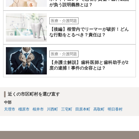
が負う説明義務とは？
医療・介護問題
【後編】根管内でリーマーが破折！どん
な行動をとるべき？責任は？
医療・介護問題
【弁護士解説】歯科医師と歯科助手が2
度の逮捕！事件の全容とは？
近くの市区町村を選び直す
中部
天理市
橿原市
桜井市
川西町
三宅町
田原本町
高取町
明日香村