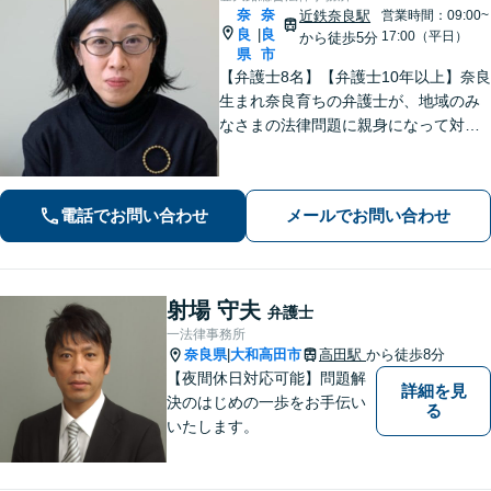
奈
奈
近鉄奈良駅
営業時間：09:00~
良
良
|
17:00（平日）
から徒歩5分
県
市
【弁護士8名】【弁護士10年以上】奈良
生まれ奈良育ちの弁護士が、地域のみ
なさまの法律問題に親身になって対応
します【離婚問題】家族・子どもの問
題に強みあり【相続遺言】丁寧にお話
を伺うことを大切にしています【近鉄
電話でお問い合わせ
メールでお問い合わせ
奈良駅5分】【オンライン相談可】
射場 守夫
弁護士
一法律事務所
奈良県
大和高田市
高田駅
から徒歩8分
|
【夜間休日対応可能】問題解
詳細を見
決のはじめの一歩をお手伝い
る
いたします。