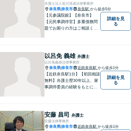
弁護士法人前川清成法律事務所
奈良県
奈良市
奈良駅
から徒歩5分
|
【元参議院銀】【奈良市】
詳細を見
【元民事調停官】多重債務問
る
題でお困りの方はご相談くだ
さい。その他、一般民事事件
も対応しております。奈良市
大宮町でお困りの方がいまし
たら、一度ご相談ください。
以呂免 義雄
弁護士
以呂免義雄法律事務所
奈良県
奈良市
近鉄奈良駅
から徒歩1分
|
【近鉄奈良駅1分】【初回相談
詳細を見
無料】弁護士歴30年以上、家
る
事調停委員の経験をもとに複
雑な相続問題も依頼者様の状
況に合わせ、適切なアドバイ
スをご提供いたします。相続
発生前のご相談も受け付けて
安藤 昌司
弁護士
おります。【電話相談可】
安藤法律事務所
奈良県
奈良市
近鉄奈良駅
から徒歩1分
|