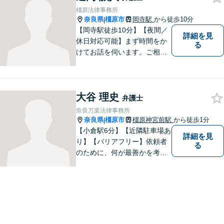
橿原法律事務所
奈良県
橿原市
岡寺駅
から徒歩10分
|
【岡寺駅徒歩10分】【夜間／
詳細を見
休日対応可能】まず時間をか
る
けてお話を伺います。ご相談
者の思いを十分お聞きし、そ
の実現に向けてサポートいた
します。【地域に根ざした弁
大谷 理史
護士】地域密着型のアットホ
弁護士
ームなリーガルサービスをご
奈良万葉法律事務所
提供させていただきます。
奈良県
橿原市
橿原神宮前駅
から徒歩1分
|
【小倉駅6分】【近隣駐車場あ
詳細を見
り】【バリアフリー】依頼者
る
のために、何が最善かを考
え、依頼者に寄り添える弁護
士でありたいと思っていま
す。依頼者の皆様に最善の解
決策を提案し続けます。 よろ
しくお願いします。