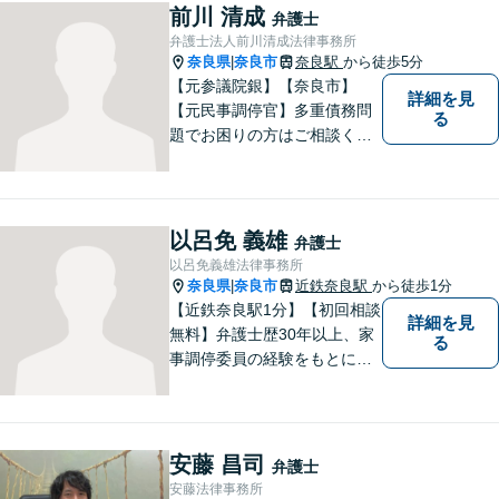
提供しています。
前川 清成
弁護士
弁護士法人前川清成法律事務所
奈良県
奈良市
奈良駅
から徒歩5分
|
【元参議院銀】【奈良市】
詳細を見
【元民事調停官】多重債務問
る
題でお困りの方はご相談くだ
さい。その他、一般民事事件
も対応しております。奈良市
大宮町でお困りの方がいまし
たら、一度ご相談ください。
以呂免 義雄
弁護士
以呂免義雄法律事務所
奈良県
奈良市
近鉄奈良駅
から徒歩1分
|
【近鉄奈良駅1分】【初回相談
詳細を見
無料】弁護士歴30年以上、家
る
事調停委員の経験をもとに複
雑な相続問題も依頼者様の状
況に合わせ、適切なアドバイ
スをご提供いたします。相続
発生前のご相談も受け付けて
安藤 昌司
弁護士
おります。【電話相談可】
安藤法律事務所