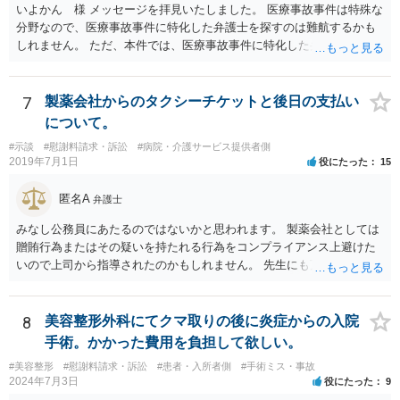
いよかん 様 メッセージを拝見いたしました。 医療事故事件は特殊な
分野なので、医療事故事件に特化した弁護士を探すのは難航するかも
しれません。 ただ、本件では、医療事故事件に特化した弁護士でなく
とも対応は可能かと思われます。 医療事故事件で最も難しいのは医師
の過失（医療ミス）の立証なのですが、本件では過失自体には争いが
ないため、損害額の立証が主なポイントになります。 損害額に立証に
7
製薬会社からのタクシーチケットと後日の支払い
関しては、交通事故事件と同様の発想で考えればよいので、対応でき
について。
る弁護士は多いと思います。 今後の交渉については、ご自身で対応さ
#示談
#慰謝料請求・訴訟
#病院・介護サービス提供者側
れることも可能ではありますが、相手方保険会社は容易に増額に応じ
2019年7月1日
役にたった
15
ない（多少の増額はあり得るとしても、裁判基準での和解は難しい）
と思われます。 弁護士が介入することにより提示額が大きく変わるこ
匿名A
弁護士
とは多々あるため、可能であれば弁護士に依頼した上での交渉をお勧
めしたいところです。
みなし公務員にあたるのではないかと思われます。 製薬会社としては
贈賄行為またはその疑いを持たれる行為をコンプライアンス上避けた
いので上司から指導されたのかもしれません。 先生にも万一迷惑をか
けることになってはいけないと。
8
美容整形外科にてクマ取りの後に炎症からの入院
手術。かかった費用を負担して欲しい。
#美容整形
#慰謝料請求・訴訟
#患者・入所者側
#手術ミス・事故
2024年7月3日
役にたった
9