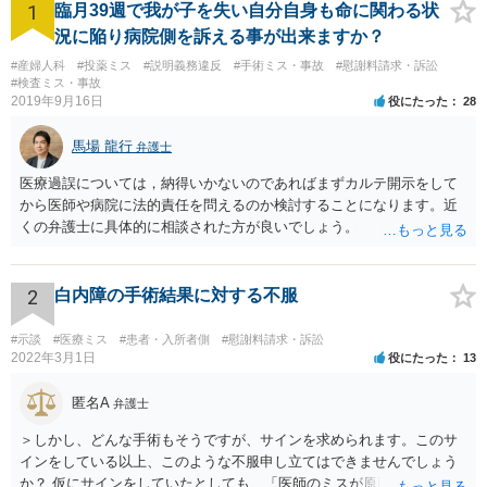
1
臨月39週で我が子を失い自分自身も命に関わる状
況に陥り病院側を訴える事が出来ますか？
#産婦人科
#投薬ミス
#説明義務違反
#手術ミス・事故
#慰謝料請求・訴訟
#検査ミス・事故
2019年9月16日
役にたった
28
馬場 龍行
弁護士
医療過誤については，納得いかないのであればまずカルテ開示をして
から医師や病院に法的責任を問えるのか検討することになります。近
くの弁護士に具体的に相談された方が良いでしょう。
2
白内障の手術結果に対する不服
#示談
#医療ミス
#患者・入所者側
#慰謝料請求・訴訟
2022年3月1日
役にたった
13
匿名A
弁護士
＞しかし、どんな手術もそうですが、サインを求められます。このサ
インをしている以上、このような不服申し立てはできませんでしょう
か？ 仮にサインをしていたとしても、「医師のミスが原因で老眼がひ