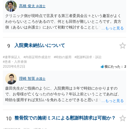
髙橋 俊太
弁護士
クリニック側が現時点で言及する第三者委員会云々という趣旨がよく
わからないところがあるので、何とも回答が難しいところです。貴方
側（あるいは弁護士）において初動で検討することとしては、クリニ
ックから診療記録の入手をすること、緊急入院先の診断内容の確認や
医師意見聴取などが考えられるかと思います。それらを踏まえてクリ
ニック側の過失を肯定できそうであれば、クリニックに対して具体的
9
入院費未納払いについて
に損害賠償請求をしていくことになります。
#連帯保証人
#内容証明作成送付
#時効の援用
#慰謝料請求・訴訟
#患者・入所者側
2020年6月2日
役にたった
2
理崎 智英
弁護士
森田先生がご指摘のように、入院費用は３年で時効にかかりますの
で、お母様が亡くなったのが今から７年以上前ということであれば、
時効を援用すれば支払いを免れることができると思います。 そのた
め、分割払いの交渉をするのではなく、弁護士に対して時効援用の内
容証明郵便を送るようにしてください。
10
整骨院での施術ミスによる慰謝料請求は可能か？