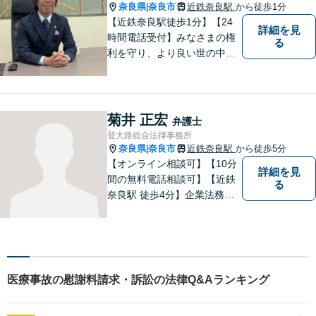
奈良県
奈良市
近鉄奈良駅
から徒歩1分
|
【近鉄奈良駅徒歩1分】【24
詳細を見
時間電話受付】みなさまの権
る
利を守り、より良い世の中に
していくことに全力を尽くし
ます。金銭問題／男女問題／
交通事故／刑事事件に注力し
ています。法律トラブルでお
菊井 正宏
弁護士
悩みごとがありましたら、お
登大路総合法律事務所
気軽にご相談ください。
奈良県
奈良市
近鉄奈良駅
から徒歩5分
|
【オンライン相談可】【10分
詳細を見
間の無料電話相談可】【近鉄
る
奈良駅 徒歩4分】企業法務／
交通事故／遺言・相続／家事
関係など幅広く対応。法律問
題の「入口」から、必要な情
報をご提供します！少しでも
疑問をお持ちの方は、まずご
医療事故の慰謝料請求・訴訟の法律Q&Aランキング
相談を！