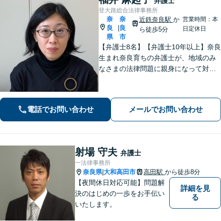
弁護士
登大路総合法律事務所
奈
奈
近鉄奈良駅
か
営業時間：本
良
良
|
日定休日
ら徒歩5分
県
市
【弁護士8名】【弁護士10年以上】奈良
生まれ奈良育ちの弁護士が、地域のみ
なさまの法律問題に親身になって対応
します【離婚問題】家族・子どもの問
題に強みあり【相続遺言】丁寧にお話
を伺うことを大切にしています【近鉄
電話でお問い合わせ
メールでお問い合わせ
奈良駅5分】【オンライン相談可】
射場 守夫
弁護士
一法律事務所
奈良県
大和高田市
高田駅
から徒歩8分
|
【夜間休日対応可能】問題解
詳細を見
決のはじめの一歩をお手伝い
る
いたします。