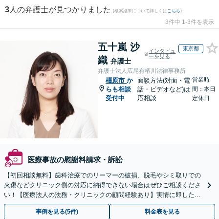
3
人の弁護士が見つかりました
(検索結果について詳しくは
こちら
)
3件中 1-3件を表示
五十嵐 沙
東京都
インタビュ
ーを見る
織
弁護士
弁護士法人広尾有栖川法律事務所
営業時
橿原市
か
面談方法(対面・電
らも相談
話・ビデオなど)は
間：本日
受付中
応相談
定休日
医療事故の慰謝料請求・訴訟
【初回相談無料】歯科治療でのリーマーの破損、脱毛やシミ取りでの
火傷などクリニック側の対応に納得できない場合はぜひご相談くださ
い！【医療法人の法務・クリニックの顧問経験あり】実情に即したア
ドバイスで、納得のできるトラブルの解決を目指します。
事例を見る(5件)
料金表を見る