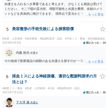
ただし，手術代の返金に応じた際に「これ以上金銭の請求はしませ
弁護士を入れるべき事案であると考えます。 少なくとも相談は受けて
ん」という趣旨の合意をしてしまっていると， 上記の請求は，基本的
ください。 そこで額の妥当性、増額可能性と弁護士費用、依頼のメリ
には困難となります。
ットなどを具体的に検討できます。 現時点で妥当かどうかを即断する
ことを避けた方がいいです。
5
美容整形の手術失敗による損害賠償
#患者・入所者側
#美容整形
#慰謝料請求・訴訟
#手術ミス・事故
#説明義務違反
2019年4月3日
役にたった
14
内藤 政信
弁護士
その地域で医療過誤の経験のある弁護士を探すのが 一番近道だね。
6
採血ミスによる神経損傷、適切な慰謝料請求の方
法とは？
#検査ミス・事故
#患者・入所者側
#示談
#慰謝料請求・訴訟
2021年7月23日
役にたった
10
下大澤 優
弁護士