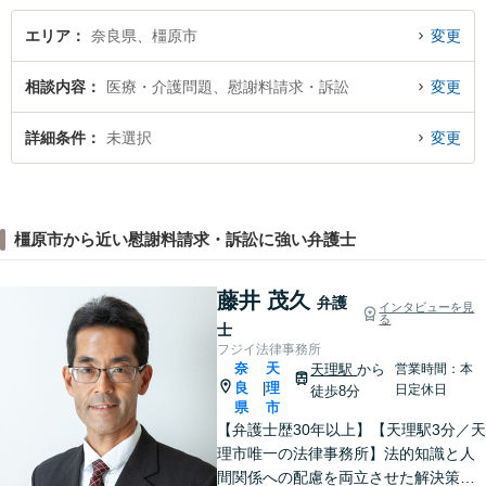
エリア
奈良県、橿原市
変更
相談内容
医療・介護問題、慰謝料請求・訴訟
変更
詳細条件
未選択
変更
橿原市から近い慰謝料請求・訴訟に強い弁護士
藤井 茂久
弁護
インタビューを見
る
士
フジイ法律事務所
奈
天
天理駅
から
営業時間：本
良
理
|
日定休日
徒歩8分
県
市
【弁護士歴30年以上】【天理駅3分／天
理市唯一の法律事務所】法的知識と人
間関係への配慮を両立させた解決策を