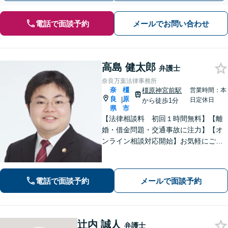
電話で面談予約
メールでお問い合わせ
高島 健太郎
弁護士
奈良万葉法律事務所
奈
橿
橿原神宮前駅
営業時間：本
良
原
|
日定休日
から徒歩1分
県
市
【法律相談料 初回１時間無料】【離
婚・借金問題・交通事故に注力】【オ
ンライン相談対応開始】お気軽にご相
談ください。トラブル解決に向けて、
最善の方法を、知恵を絞って考え抜き
ます。【土日・夜間相談に対応】
電話で面談予約
メールで面談予約
辻内 誠人
弁護士