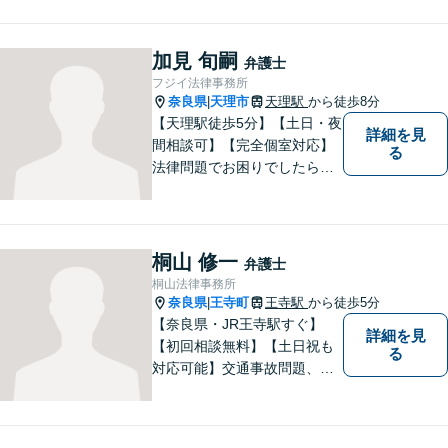
加見 旬嗣
弁護士
フジイ法律事務所
奈良県
天理市
天理駅
から徒歩8分
|
【天理駅徒歩5分】【土日・夜
詳細を見
間相談可】【完全個室対応】
る
法律問題でお困りでしたらお
早めにご相談ください。依頼
者様の抱えていらっしゃる不
安や、ご希望を丁寧にお伺い
いたします。お早めのご相談
桐山 修一
弁護士
が納得のいく解決への第一歩
桐山法律事務所
です。
奈良県
王寺町
王寺駅
から徒歩5分
|
【奈良県・JR王寺駅すぐ】
詳細を見
【初回相談無料】【土日祝も
る
対応可能】交通事故問題、遺
産相続問題、離婚問題などの
民事を中心に、 ご相談者様へ
最適なリーガルサポートをご