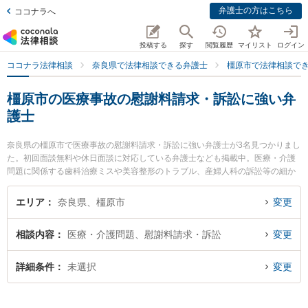
弁護士の方はこちら
ココナラへ
投稿する
探す
閲覧履歴
マイリスト
ログイン
ココナラ法律相談
奈良県で法律相談できる弁護士
橿原市で法律相談で
橿原市の医療事故の慰謝料請求・訴訟に強い弁
護士
奈良県の橿原市で医療事故の慰謝料請求・訴訟に強い弁護士が3名見つかりまし
た。初回面談無料や休日面談に対応している弁護士なども掲載中。医療・介護
問題に関係する歯科治療ミスや美容整形のトラブル、産婦人科の訴訟等の細か
な分野での絞り込み検索もでき便利です。特に奈良万葉法律事務所の高島 健太
郎弁護士や橿原法律事務所の辻内 誠人弁護士、奈良万葉法律事務所の大谷 理史
エリア
奈良県、橿原市
変更
弁護士のプロフィール情報や弁護士費用、強みなどが注目されています。『橿
原市で土日や夜間に発生した医療事故の慰謝料請求・訴訟のトラブルを今すぐ
相談内容
医療・介護問題、慰謝料請求・訴訟
変更
に弁護士に相談したい』『医療事故の慰謝料請求・訴訟のトラブル解決の実績
豊富な近くの弁護士を検索したい』『初回相談無料で医療事故の慰謝料請求・
訴訟を法律相談できる橿原市内の弁護士に相談予約したい』などでお困りの相
詳細条件
未選択
変更
談者さんにおすすめです。