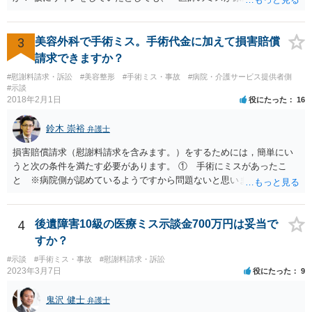
どくなったといえるような場合」や「白内障の手術の合併症として老
眼が悪化することがあるにもかかわらず、全く説明されなかったよう
な場合」には、請求することは可能です。
3
美容外科で手術ミス。手術代金に加えて損害賠償
請求できますか？
#慰謝料請求・訴訟
#美容整形
#手術ミス・事故
#病院・介護サービス提供者側
#示談
2018年2月1日
役にたった
16
鈴木 崇裕
弁護士
損害賠償請求（慰謝料請求を含みます。）をするためには，簡単にい
うと次の条件を満たす必要があります。 ① 手術にミスがあったこ
と ※病院側が認めているようですから問題ないと思います。 ② 手
術のミスの「せいで」仕事を休まなければならなくなったこと ③ 手
術のミスの「せいで」マスクが外せなくなったこと ④ 仕事を休まな
ければならなくなった「せいで」休業損害が発生したこと ⑤ マスク
4
後遺障害10級の医療ミス示談金700万円は妥当で
を外せなくなった「せいで」経済的に評価できる精神的な損害が発生
すか？
したこと 「せいで」と強調した点が，内藤先生のご指摘なさる「相当
#示談
#手術ミス・事故
#慰謝料請求・訴訟
因果関係」です。 手術のミスと関係のないことまでは責任追及ができ
2023年3月7日
役にたった
9
ないということです。 手術のミスの結果，手術前と比べて見た目が著
しく悪くなってしまったとか， 手術のミスの結果，入院期間が延びて
鬼沢 健士
弁護士
しまったとかいう事情があれば， 追加請求が可能な余地があります。