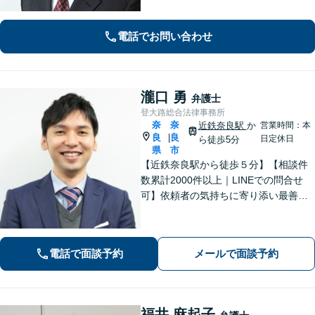
ご提案いたします。「士業との連携で
トータルサポートを実現／税理士・司
電話でお問い合わせ
法書士・不動産鑑定士など」相続に関
わる問題を総合的に解決へ導きます
瀧口 勇
弁護士
登大路総合法律事務所
奈
奈
近鉄奈良駅
か
営業時間：本
良
良
|
日定休日
ら徒歩5分
県
市
【近鉄奈良駅から徒歩５分】【相談件
数累計2000件以上｜LINEでの問合せ
可】依頼者の気持ちに寄り添い最善の
解決策をご提案します。交通事故・相
続・借金・など幅広く対応【オンライ
ン法律相談可能】
電話で面談予約
メールで面談予約
福井 麻起子