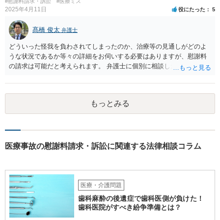
#慰謝料請求・訴訟
#医療ミス
2025年4月11日
役にたった
5
髙橋 俊太
弁護士
どういった怪我を負わされてしまったのか、治療等の見通しがどのよ
うな状況であるか等々の詳細をお伺いする必要はありますが、慰謝料
の請求は可能だと考えられます。 弁護士に個別に相談した方がよいケ
ースであると思いますので、最寄りの弁護士やココナラで弁護士を探
してみるとよいでしょう。
もっとみる
医療事故の慰謝料請求・訴訟に関連する法律相談コラム
医療・介護問題
歯科麻酔の後遺症で歯科医側が負けた！
歯科医院がすべき紛争準備とは？