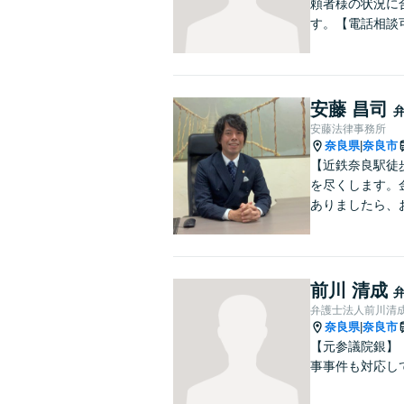
頼者様の状況に
す。【電話相談
安藤 昌司
安藤法律事務所
奈良県
奈良市
|
【近鉄奈良駅徒
を尽くします。
ありましたら、
前川 清成
弁護士法人前川清
奈良県
奈良市
|
【元参議院銀】
事事件も対応し