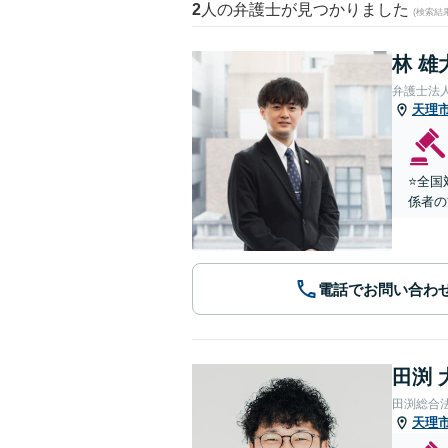
2
人の弁護士が見つかりました
(検索結
林 雄
弁護士法
天理
⭐️全
係者の
電話でお問い合わ
田渕 
田渕総合
天理