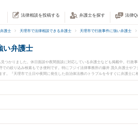
法律相談を投稿する
弁護士を探す
法律Q
弁護士
天理市で法律相談できる弁護士
天理市で行政事件に強い弁護士
強い弁護士
名見つかりました。休日面談や夜間面談に対応している弁護士なども掲載中。行政
野での絞り込み検索もでき便利です。特にフジイ法律事務所の藤井 茂久弁護士やフ
ます。『天理市で土日や夜間に発生した自治体法務のトラブルを今すぐに弁護士に
無料で自治体法務を法律相談できる天理市内の弁護士に相談予約したい』などでお