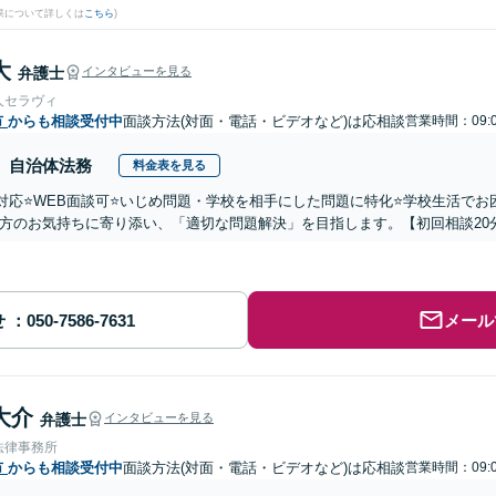
果について詳しくは
こちら
)
大
弁護士
インタビューを見る
人セラヴィ
市
からも相談受付中
面談方法(対面・電話・ビデオなど)は応相談
営業時間：09:0
自治体法務
料金表を見る
国対応⭐️WEB面談可⭐️いじめ問題・学校を相手にした問題に特化⭐️学校生活
方のお気持ちに寄り添い、「適切な問題解決」を目指します。【初回相談20
せ
メール
大介
弁護士
インタビューを見る
法律事務所
市
からも相談受付中
面談方法(対面・電話・ビデオなど)は応相談
営業時間：09:0