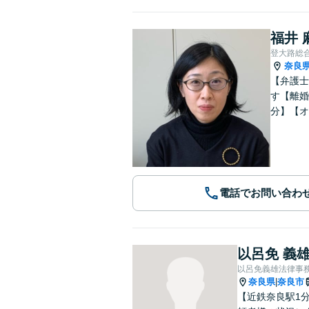
福井 
登大路総
奈良
【弁護士
す【離婚
分】【オ
電話でお問い合わ
以呂免 義
以呂免義雄法律事
奈良県
奈良市
|
【近鉄奈良駅1