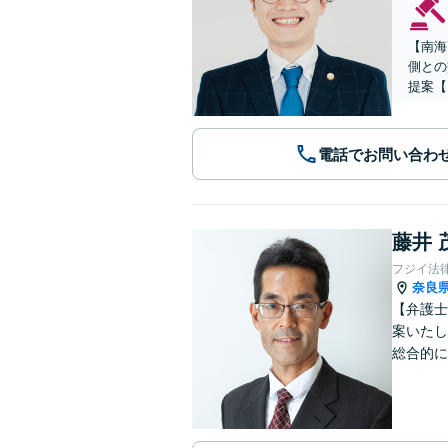
【南海
側との
提案【
電話でお問い合わ
藤井 
フジイ法
奈良
【弁護士
案いたし
総合的に