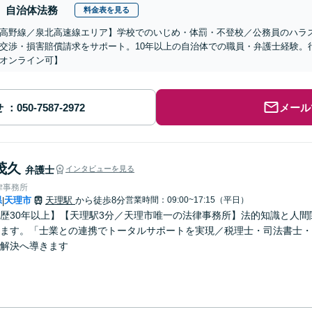
自治体法務
料金表を見る
高野線／泉北高速線エリア】学校でのいじめ・体罰・不登校／公務員のハラ
交渉・損害賠償請求をサポート。10年以上の自治体での職員・弁護士経験。
オンライン可】
せ
メール
茂久
弁護士
インタビューを見る
律事務所
県
天理市
天理駅
から徒歩8分
営業時間：09:00~17:15（平日）
|
歴30年以上】【天理駅3分／天理市唯一の法律事務所】法的知識と人
ます。「士業との連携でトータルサポートを実現／税理士・司法書士・
解決へ導きます