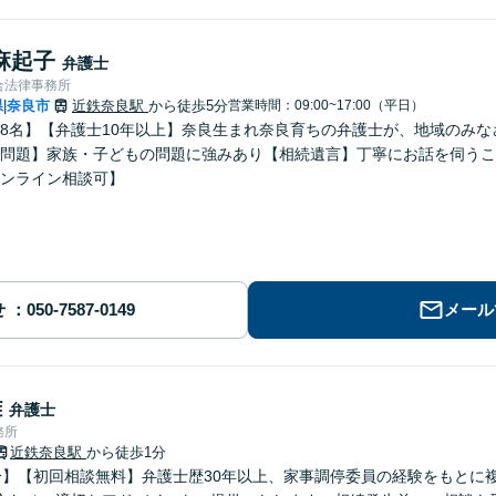
麻起子
弁護士
合法律事務所
県
奈良市
近鉄奈良駅
から徒歩5分
営業時間：09:00~17:00（平日）
|
8名】【弁護士10年以上】奈良生まれ奈良育ちの弁護士が、地域のみ
問題】家族・子どもの問題に強みあり【相続遺言】丁寧にお話を伺うこ
ンライン相談可】
せ
メール
雄
弁護士
務所
近鉄奈良駅
から徒歩1分
分】【初回相談無料】弁護士歴30年以上、家事調停委員の経験をもとに