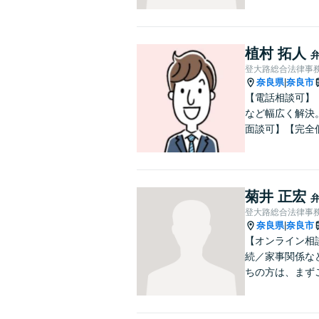
植村 拓人
登大路総合法律事
奈良県
奈良市
|
【電話相談可】
など幅広く解決
面談可】【完全
菊井 正宏
登大路総合法律事
奈良県
奈良市
|
【オンライン相
続／家事関係な
ちの方は、まず