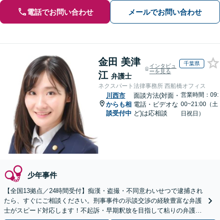
電話でお問い合わせ
メールでお問い合わせ
金田 美津
千葉県
インタビュ
ーを見る
江
弁護士
ネクスパート法律事務所 西船橋オフィス
営業時間：09:
川西市
面談方法(対面・
からも相
電話・ビデオな
00~21:00（土
談受付中
ど)は応相談
日祝日）
少年事件
【全国13拠点／24時間受付】痴漢・盗撮・不同意わいせつで逮捕され
たら、すぐにご相談ください。刑事事件の示談交渉の経験豊富な弁護
士がスピード対応します！不起訴・早期釈放を目指して粘りの弁護活