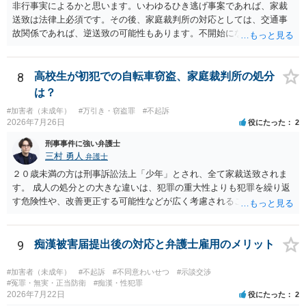
非行事実によるかと思います。いわゆるひき逃げ事案であれば、家裁
送致は法律上必須です。その後、家庭裁判所の対応としては、交通事
故関係であれば、逆送致の可能性もあります。不開始になるかどうか
は非行事実次第です。ご参考にしてください。
8
高校生が初犯での自転車窃盗、家庭裁判所の処分
は？
#加害者（未成年）
#万引き・窃盗罪
#不起訴
2026年7月26日
役にたった
2
刑事事件に強い弁護士
三村 勇人
弁護士
２０歳未満の方は刑事訴訟法上「少年」とされ、全て家裁送致されま
す。 成人の処分との大きな違いは、犯罪の重大性よりも犯罪を繰り返
す危険性や、改善更正する可能性などが広く考慮されることです。 そ
のため、生活環境が悪い方や反社会的な生活を送っていれば、ぐ犯少
年とされ、犯罪を犯していなくとも、不良交友等が原因で、保護観察
や少年院送致される可能性もあります。 本件生活状況が分かりません
9
痴漢被害届提出後の対応と弁護士雇用のメリット
ので、適切なアドバイスがしにくいのですが、通常初犯の自転車窃盗
で生活環境が整っていれば、審判不開始か不処分となる可能性はあり
#加害者（未成年）
#不起訴
#不同意わいせつ
#示談交渉
ます。
#冤罪・無実・正当防衛
#痴漢・性犯罪
2026年7月22日
役にたった
2