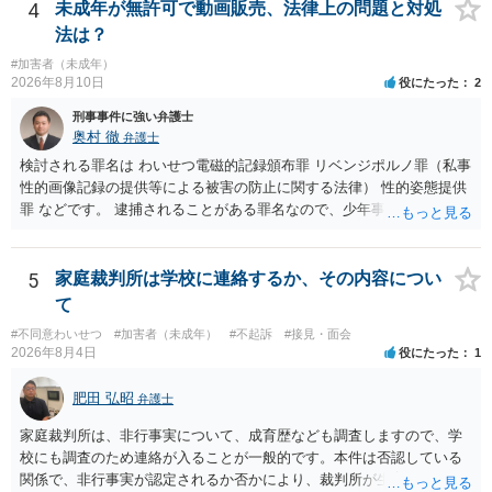
4
未成年が無許可で動画販売、法律上の問題と対処
とを明確にしておくことが大切です。また、自治会館の管理者に対
し、参加費の集金を含む利用目的を事前に正確に伝えて了解を得てお
法は？
くのが賢明です。
#加害者（未成年）
2026年8月10日
役にたった
2
刑事事件に強い弁護士
奥村 徹
弁護士
検討される罪名は わいせつ電磁的記録頒布罪 リベンジポルノ罪（私事
性的画像記録の提供等による被害の防止に関する法律） 性的姿態提供
罪 などです。 逮捕されることがある罪名なので、少年事件を扱う弁護
士に直接相談してください
5
家庭裁判所は学校に連絡するか、その内容につい
て
#不同意わいせつ
#加害者（未成年）
#不起訴
#接見・面会
2026年8月4日
役にたった
1
肥田 弘昭
弁護士
家庭裁判所は、非行事実について、成育歴なども調査しますので、学
校にも調査のため連絡が入ることが一般的です。本件は否認している
関係で、非行事実が認定されるか否かにより、裁判所が生育歴なども