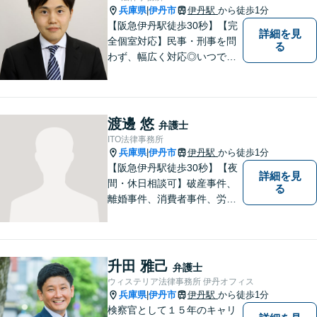
兵庫県
伊丹市
伊丹駅
から徒歩1分
|
【阪急伊丹駅徒歩30秒】【完
詳細を見
全個室対応】民事・刑事を問
る
わず、幅広く対応◎いつでも
迅速な対応で、「救急救命医
のような弁護士」を目指しま
す。広い視野とユーモアを忘
れず、尽力してまいります。
渡邊 悠
弁護士
【メーカー法務経験あり】
ITO法律事務所
兵庫県
伊丹市
伊丹駅
から徒歩1分
|
【阪急伊丹駅徒歩30秒】【夜
詳細を見
間・休日相談可】破産事件、
る
離婚事件、消費者事件、労働
事件など。依頼者さまの状況
を十分にヒアリングし、あら
ゆる観点から解決策をご提案
してまいります。まずは一度
升田 雅己
弁護士
ご相談ください【完全個室】
ウィステリア法律事務所 伊丹オフィス
【法テラス利用可】
兵庫県
伊丹市
伊丹駅
から徒歩1分
|
検察官として１５年のキャリ