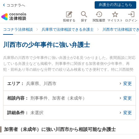
弁護士の方はこちら
ココナラへ
投稿する
探す
閲覧履歴
マイリスト
ログイン
ココナラ法律相談
兵庫県で法律相談できる弁護士
川西市で法律相談で
川西市の少年事件に強い弁護士
兵庫県の川西市で少年事件に強い弁護士が2名見つかりました。夜間面談に対応
している弁護士なども掲載中。刑事事件に関係する加害者側や少年事件、再
犯・前科あり等の細かな分野での絞り込み検索もでき便利です。特に川西能勢
法律事務所の三木田 直哉弁護士や弁護士法人村上・新村法律事務所 川西池田オ
フィスの岩田 啓佑弁護士のプロフィール情報や弁護士費用、強みなどが注目さ
エリア
兵庫県、川西市
変更
れています。『川西市で土日や夜間に発生した少年事件のトラブルを今すぐに
弁護士に相談したい』『少年事件のトラブル解決の実績豊富な近くの弁護士を
相談内容
刑事事件、加害者（未成年）
変更
検索したい』『初回相談無料で少年事件を法律相談できる川西市内の弁護士に
相談予約したい』などでお困りの相談者さんにおすすめです。
詳細条件
未選択
変更
加害者（未成年）に強い川西市から相談可能な弁護士