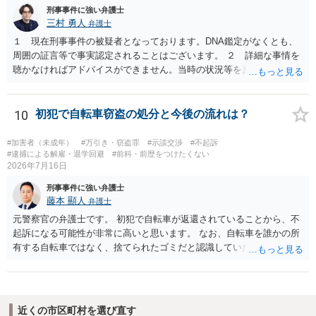
刑事事件に強い弁護士
三村 勇人
弁護士
１ 現在刑事事件の被疑者となっております。DNA鑑定がなくとも、
周囲の証言等で事実認定されることはございます。 ２ 詳細な事情を
聴かなければアドバイスができません。当時の状況等を反論していく
ことになるかと思います。 ３ 否認事件において、弁護人を選任せ
ず、当事者で解決した事例を知りません。依頼しない理由がないかと
思います。
10
初犯で自転車窃盗の処分と今後の流れは？
#加害者（未成年）
#万引き・窃盗罪
#示談交渉
#不起訴
#逮捕による解雇・退学回避
#前科・前歴をつけたくない
2026年7月16日
刑事事件に強い弁護士
藤本 顯人
弁護士
元警察官の弁護士です。 初犯で自転車が返還されていることから、不
起訴になる可能性が非常に高いと思います。 なお、自転車を誰かの所
有する自転車ではなく、捨てられたゴミだと認識していた場合には占
有離脱物横領の故意もないので、処罰されない可能性もあります。
近くの市区町村を選び直す