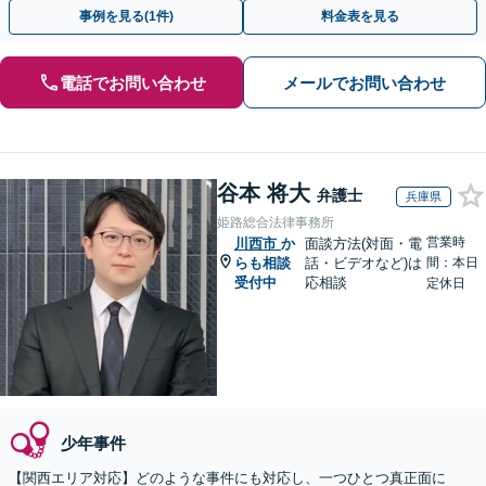
動を行います。
事例を見る(1件)
料金表を見る
電話でお問い合わせ
メールでお問い合わせ
谷本 将大
弁護士
兵庫県
姫路総合法律事務所
営業時
川西市
か
面談方法(対面・電
らも相談
話・ビデオなど)は
間：本日
受付中
応相談
定休日
少年事件
【関西エリア対応】どのような事件にも対応し、一つひとつ真正面に