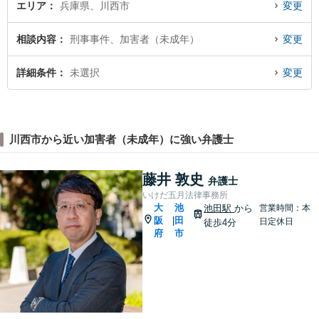
エリア
兵庫県、川西市
変更
相談内容
刑事事件、加害者（未成年）
変更
詳細条件
未選択
変更
川西市から近い加害者（未成年）に強い弁護士
藤井 敦史
弁護士
いけだ五月法律事務所
大
池
池田駅
から
営業時間：本
阪
田
|
日定休日
徒歩4分
府
市