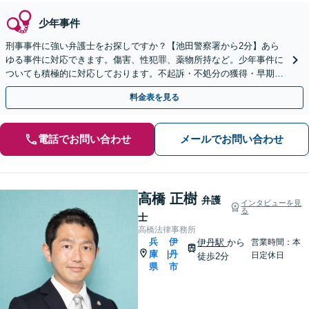
少年事件
刑事事件に強い弁護士をお探しですか？【池田警察署から2分】あら
ゆる事件に対応できます。傷害、性犯罪、薬物所持など。少年事件に
ついても積極的に対応しております。不起訴・不処分の獲得・早期の
身柄解放を目指します【初回面談30分無料】
料金表を見る
電話でお問い合わせ
メールでお問い合わせ
高橋 正樹
弁護
インタビューを見
る
士
高橋法律事務所
兵
伊
伊丹駅
から
営業時間：本
庫
丹
|
日定休日
徒歩2分
県
市