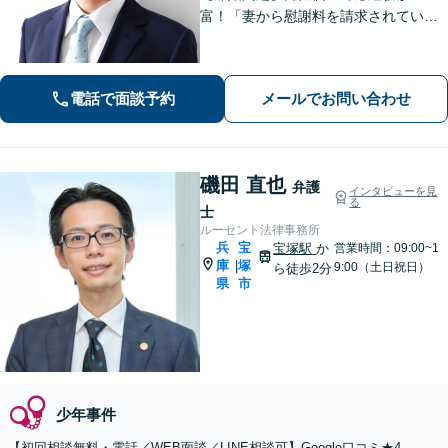
富！「妻から慰謝料を請求されてい
る」「妻と離婚したい」などご相談く
ださい【借金問題】法テラス利用可！
「リボ払いの返済が苦しく」「数年前
電話で面談予約
メールでお問い合わせ
の借金を急に催促された」などご相談
ください
磯田 直也
弁護
インタビューを見
る
士
ルーセント法律事務所
兵
宝
宝塚駅
か
営業時間：09:00~1
庫
塚
|
9:00（土日祝日）
ら徒歩2分
県
市
少年事件
【初回相談無料・電話／WEB面談／LINE相談可】Google口コミ★4.