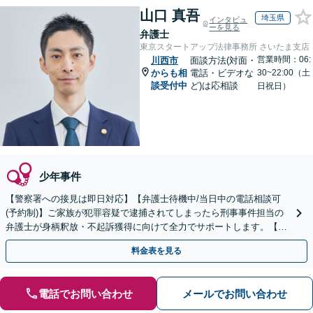
山口 真吾
埼玉県
インタビュ
ーを見る
弁護士
東京スタートアップ法律事務所 さいたま支店
営業時間：06:
川西市
面談方法(対面・
からも相
電話・ビデオな
30~22:00（土
談受付中
ど)は応相談
日祝日）
少年事件
【警察署への接見は即日対応】【弁護士待機中/当日中の電話相談可
(予約制)】ご家族が犯罪容疑で逮捕されてしまったら刑事事件担当の
弁護士が身柄釈放・不起訴獲得に向けて全力でサポートします。【毎
月100名以上の相談実績】【全国対応】
料金表を見る
電話でお問い合わせ
メールでお問い合わせ