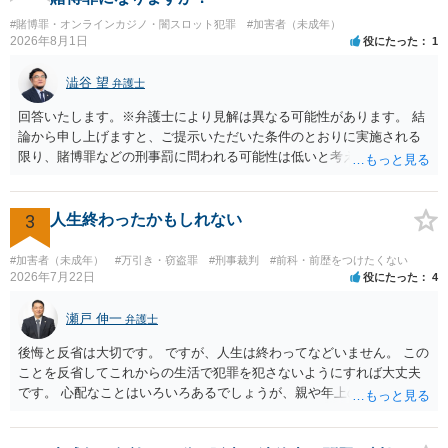
#賭博罪・オンラインカジノ・闇スロット犯罪
#加害者（未成年）
2026年8月1日
役にたった
1
澁谷 望
弁護士
回答いたします。※弁護士により見解は異なる可能性があります。 結
論から申し上げますと、ご提示いただいた条件のとおりに実施される
限り、賭博罪などの刑事罰に問われる可能性は低いと考えられます
が、会場の利用ルールなどの点には注意が必要です。 【質問1への回
答】 賭博罪は、参加者が互いに財物を賭けてその得喪を争う場合に成
立します。 質問者様がご自身のポケットマネーから懸賞として賞金を
3
人生終わったかもしれない
出し、参加者からの参加費が全額会場レンタル費用に充てられて賞金
原資と完全に分離されている場合、参加者が自らの財物を失うリスク
#加害者（未成年）
#万引き・窃盗罪
#刑事裁判
#前科・前歴をつけたくない
が存在しないため賭博罪には該当しないとする見解が一般的です。ま
2026年7月22日
役にたった
4
た、利益を得る目的もないため賭博場開帳図利罪も成立しないと考え
られます。 【質問2への回答】 刑事上の問題は生じにくいものの、民
瀬戸 伸一
弁護士
事・行政上の観点から以下の点が考慮されます。景品表示法について
後悔と反省は大切です。 ですが、人生は終わってなどいません。 この
は事業者が顧客を誘引するためのものではないため対象外と考えられ
ことを反省してこれからの生活で犯罪を犯さないようにすれば大丈夫
ますが、自治会館の利用規約（目的外利用や金銭徴収の可否など）へ
です。 心配なことはいろいろあるでしょうが、親や年上の兄弟や信頼
の抵触が問題となることがあります。 【質問3への回答】 主催者とし
できる人（先生など）に心配事を相談すると心が落ち着くと思いま
ての注意点として、まず参加費がすべて会場代の実費に充てられてい
す。
る記録（領収書や収支の管理）を残し、賞金原資とは無関係であるこ