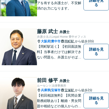
詳細を見
アを有する弁護士が、不安解
る
消のお力になります。
藤原 武士
弁護士
弁護士法人Legal Home 豊中オフィス
大阪府
豊中市
岡町駅
から徒歩10分
|
【岡町駅近く】【初回面談無
詳細を見
料】当事者だけでは解決でき
る
ない問題も、弁護士がそばに
いることで理想的な解決が目
指せるようになります。離婚
問題／相続問題／借金問題／
交通事故／企業法務など、幅
前田 修平
弁護士
広く対応可能。【夜間／休日
ルーセント法律事務所
対応可能】まずはお気軽にご
兵庫県
宝塚市
宝塚駅
から徒歩2分
|
連絡ください。
【初回相談無料】【民間企業
詳細を見
勤務経験あり】離婚・男女問
る
題や相続などの個人からのご