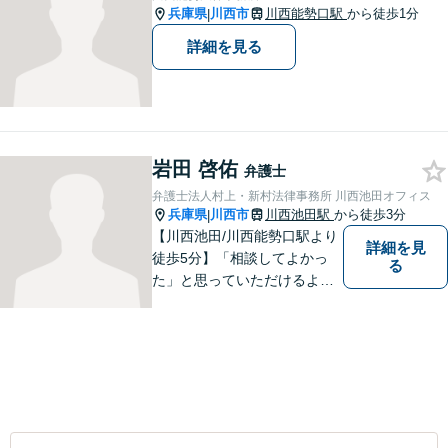
兵庫県
川西市
川西能勢口駅
から徒歩1分
|
詳細を見る
岩田 啓佑
弁護士
弁護士法人村上・新村法律事務所 川西池田オフィス
兵庫県
川西市
川西池田駅
から徒歩3分
|
【川西池田/川西能勢口駅より
詳細を見
徒歩5分】「相談してよかっ
る
た」と思っていただけるよう
全力を尽くします。「弁護士
に相談してもいいのかな」と
迷われている方は、躊躇する
ことなく私にご相談くださ
い。