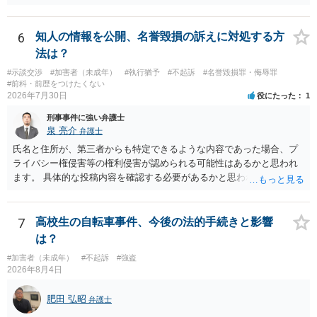
調査する可能性があります。非行事実が認められないのであればいわ
ば無罪であり、非行がないのですから、その先の調査はないかと思い
ます。ご参考にしてください。
6
知人の情報を公開、名誉毀損の訴えに対処する方
法は？
#示談交渉
#加害者（未成年）
#執行猶予
#不起訴
#名誉毀損罪・侮辱罪
#前科・前歴をつけたくない
2026年7月30日
役にたった
1
刑事事件に強い弁護士
泉 亮介
弁護士
氏名と住所が、第三者からも特定できるような内容であった場合、プ
ライバシー権侵害等の権利侵害が認められる可能性はあるかと思われ
ます。 具体的な投稿内容を確認する必要があるかと思われますので、
ご不安であれば親に相談の上で、個別に弁護士にご相談されると良い
でしょう。
7
高校生の自転車事件、今後の法的手続きと影響
は？
#加害者（未成年）
#不起訴
#強盗
2026年8月4日
肥田 弘昭
弁護士