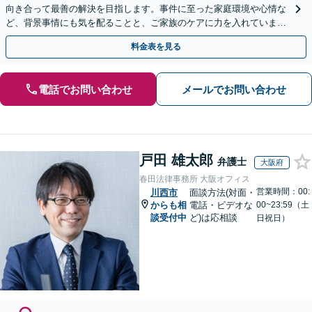
向き合って最善の解決を目指します。事件に至った家庭環境や心情な
ど、背景事情にも気を配ることと、ご家族のケアに力を入れていま
す。おひとりで悩まず、すぐにご相談ください。
料金表を見る
電話でお問い合わせ
メールでお問い合わせ
戸田 雄太郎
弁護士
大阪府
春田法律事務所 大阪オフィス
営業時間：00:
川西市
面談方法(対面・
からも相
電話・ビデオな
00~23:59（土
談受付中
ど)は応相談
日祝日）