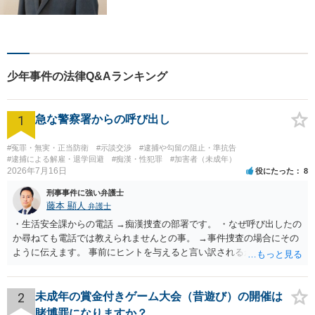
相談も、労働・事業継承とい
った事業者からのご相談も受
け付けています！相談者のご
不安を和らげられるように丁
寧に向き合います【夜間・休
少年事件の法律Q&Aランキング
日面談可】
1
急な警察署からの呼び出し
#冤罪・無実・正当防衛
#示談交渉
#逮捕や勾留の阻止・準抗告
#逮捕による解雇・退学回避
#痴漢・性犯罪
#加害者（未成年）
2026年7月16日
役にたった
8
刑事事件に強い弁護士
藤本 顯人
弁護士
・生活安全課からの電話 →痴漢捜査の部署です。 ・なぜ呼び出したの
か尋ねても電話では教えられませんとの事。 →事件捜査の場合にその
ように伝えます。 事前にヒントを与えると言い訳されるからです。 ・
満員電車の中でかなり女性と密着してしまった可能性があるとの心当
たり →やはり痴漢として疑われているのでは。 そもそも痴漢をやって
ないのであれば、何も疑われる筋合いは無いわけですし狼狽える必要
2
未成年の賞金付きゲーム大会（昔遊び）の開催は
はないですね。
賭博罪になりますか？