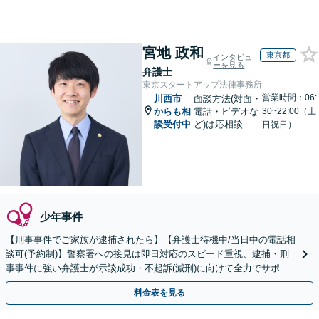
宮地 政和
東京都
インタビュ
ーを見る
弁護士
東京スタートアップ法律事務所
営業時間：06:
川西市
面談方法(対面・
からも相
電話・ビデオな
30~22:00（土
談受付中
ど)は応相談
日祝日）
少年事件
【刑事事件でご家族が逮捕されたら】【弁護士待機中/当日中の電話相
談可(予約制)】警察署への接見は即日対応のスピード重視、逮捕・刑
事事件に強い弁護士が示談成功・不起訴(減刑)に向けて全力でサポー
トします。【加害者側の相談専門】
料金表を見る