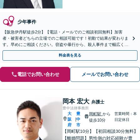
少年事件
【阪急伊丹駅徒歩2分】【電話・メールでのご相談初回無料】加害
者・被害者どちらの立場でのご相談可能です！初動で結果が変わりま
す。早めにご相談ください。窃盗や暴行から、殺人事件まで幅広く対
応いたします【夜間休日対応可】【オンライン面談可】
料金表を見る
電話でお問い合わせ
メールでお問い合わせ
岡本 宏大
弁護士
豊中法律事務所
大
豊
岡町駅
から
営業時間：本
阪
中
|
日定休日
徒歩10分
府
市
【岡町駅10分】【初回相談30分無料】
【離婚問題】男性側の対応経験が豊