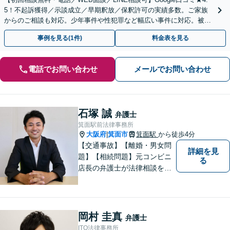
5！不起訴獲得／示談成立／早期釈放／保釈許可の実績多数。ご家族
からのご相談も対応。少年事件や性犯罪など幅広い事件に対応。被害
者側のご相談も対応【夜間休日対応可】
事例を見る(1件)
料金表を見る
電話でお問い合わせ
メールでお問い合わせ
石塚 誠
弁護士
箕面駅前法律事務所
大阪府
箕面市
箕面駅
から徒歩4分
|
【交通事故】【離婚・男女問
詳細を見
題】【相続問題】元コンビニ
る
店長の弁護士が法律相談を承
ります。近所のコンビニに行
く感覚で、お気軽にご相談に
いらしてください！
岡村 圭真
弁護士
ITO法律事務所