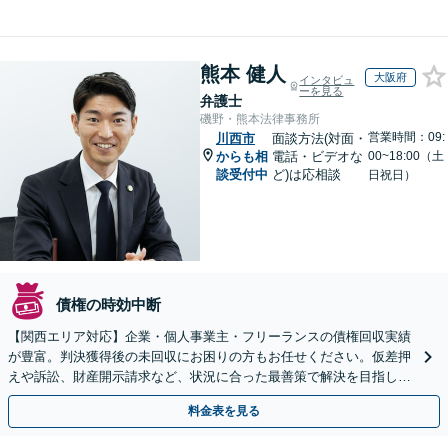
熊本 健人
大阪府
インタビュ
ーを見る
弁護士
磯野・熊本法律事務所
営業時間：09:
川西市
面談方法(対面・
からも相
電話・ビデオな
00~18:00（土
談受付中
ど)は応相談
日祝日）
債権の時効中断
【関西エリア対応】企業・個人事業主・フリーランスの債権回収実績
が豊富。判決獲得後の未回収にお困りの方もお任せください。仮差押
えや訴訟、財産開示請求など、状況に合った最善策で解決を目指しま
す【夜間面談可】
料金表を見る