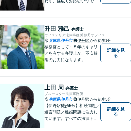
わず、幅広く対応◎いつでも
迅速な対応で、「救急救命医
のような弁護士」を目指しま
す。広い視野とユーモアを忘
れず、尽力してまいります。
升田 雅己
弁護士
【メーカー法務経験あり】
ウィステリア法律事務所 伊丹オフィス
兵庫県
伊丹市
伊丹駅
から徒歩1分
|
検察官として１５年のキャリ
詳細を見
アを有する弁護士が、不安解
る
消のお力になります。
上田 周
弁護士
ブルースター法律事務所
兵庫県
伊丹市
伊丹駅
から徒歩5分
|
【伊丹駅徒歩5分】相続問題／
詳細を見
遺言問題／離婚問題に注力し
る
ています。すべての法律トラ
ブルに、ひとりの弁護士がオ