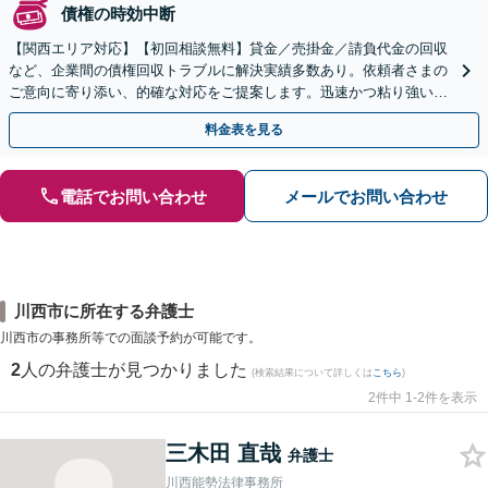
債権の時効中断
【関西エリア対応】【初回相談無料】貸金／売掛金／請負代金の回収
など、企業間の債権回収トラブルに解決実績多数あり。依頼者さまの
ご意向に寄り添い、的確な対応をご提案します。迅速かつ粘り強い交
渉で、少しでも回収できるよう尽力します【土日祝対応可】
料金表を見る
電話でお問い合わせ
メールでお問い合わせ
川西市に所在する弁護士
川西市の事務所等での面談予約が可能です。
2
人の弁護士が見つかりました
(検索結果について詳しくは
こちら
)
2件中 1-2件を表示
三木田 直哉
弁護士
川西能勢法律事務所