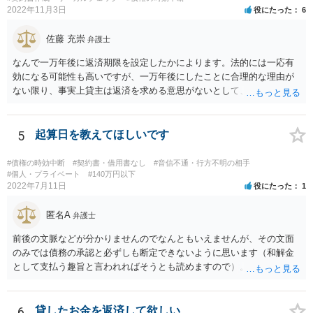
2022年11月3日
役にたった
6
佐藤 充崇
弁護士
なんで一万年後に返済期限を設定したかによります。法的には一応有
効になる可能性も高いですが、一万年後にしたことに合理的な理由が
ない限り、事実上貸主は返済を求める意思がないとして、消費貸借契
約の成立を否定し贈与契約であるとする可能性も高いです。脱税など
に悪用される可能性もあるので。
5
起算日を教えてほしいです
#債権の時効中断
#契約書・借用書なし
#音信不通・行方不明の相手
#個人・プライベート
#140万円以下
2022年7月11日
役にたった
1
匿名A
弁護士
前後の文脈などが分かりませんのでなんともいえませんが、その文面
のみでは債務の承認と必ずしも断定できないように思います（和解金
として支払う趣旨と言われればそうとも読めますので）。 個別具体的
な事実関係に入り込みますと個々の証拠を見ないことには判断しづら
いところがございますので、これまでの電話内容やメールの文面、訴
訟の経過に関する記録等を持って近隣の弁護士にご相談された方がよ
6
貸したお金を返済して欲しい