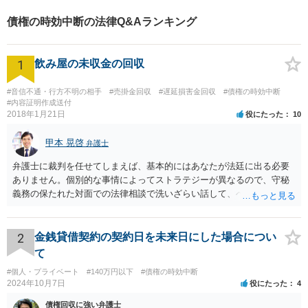
広く対応可能。【夜間／休日
債権の時効中断の法律Q&Aランキング
対応可能】まずはお気軽にご
連絡ください。
1
飲み屋の未収金の回収
#音信不通・行方不明の相手
#売掛金回収
#遅延損害金回収
#債権の時効中断
#内容証明作成送付
2018年1月21日
役にたった
10
甲本 晃啓
弁護士
弁護士に裁判を任せてしまえば、基本的にはあなたが法廷に出る必要
ありません。個別的な事情によってストラテジーが異なるので、守秘
義務の保たれた対面での法律相談で洗いざらい話して、ベストな方法
を検討してもらってください。
2
金銭貸借契約の契約日を未来日にした場合につい
て
#個人・プライベート
#140万円以下
#債権の時効中断
2024年10月7日
役にたった
4
債権回収に強い弁護士