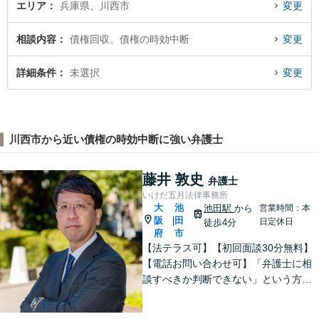
エリア
兵庫県、川西市
変更
相談内容
債権回収、債権の時効中断
変更
詳細条件
未選択
変更
川西市から近い債権の時効中断に強い弁護士
藤井 敦史
弁護士
いけだ五月法律事務所
大
池
池田駅
から
営業時間：本
阪
田
|
日定休日
徒歩4分
府
市
【法テラス可】【初回面談30分無料】
【電話お問い合わせ可】「弁護士に相
談すべきか判断できない」という方も
お気軽にご連絡ください。離婚問題、
借金・債務整理、刑事事件など。大学