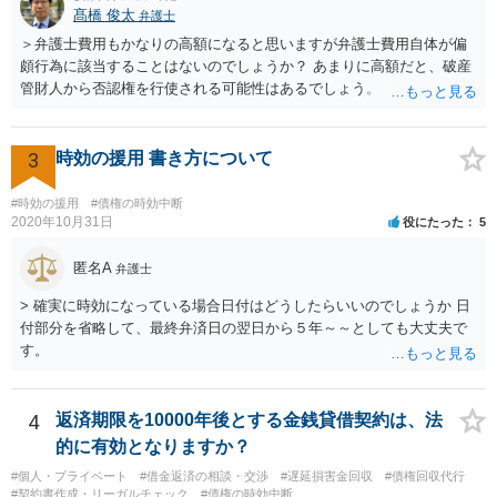
髙橋 俊太
弁護士
＞弁護士費用もかなりの高額になると思いますが弁護士費用自体が偏
頗行為に該当することはないのでしょうか？ あまりに高額だと、破産
管財人から否認権を行使される可能性はあるでしょう。 ＞このレベル
の事案でも法テラスで対応してもらえるものでしょうか？ 【友人に安
定した収入があります】とのことなので、法テラスの利用は難しいと
思われます。 此方での当方回答は以上となりますが、参考になれば幸
3
時効の援用 書き方について
いです。
#時効の援用
#債権の時効中断
2020年10月31日
役にたった
5
匿名A
弁護士
> 確実に時効になっている場合日付はどうしたらいいのでしょうか 日
付部分を省略して、最終弁済日の翌日から５年～～としても大丈夫で
す。
4
返済期限を10000年後とする金銭貸借契約は、法
的に有効となりますか？
#個人・プライベート
#借金返済の相談・交渉
#遅延損害金回収
#債権回収代行
#契約書作成・リーガルチェック
#債権の時効中断