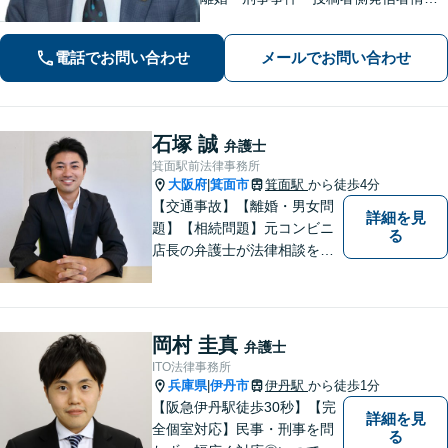
開示請求の実績・経験多数。オーダー
メイドのサービスで問題解決や事業の
電話でお問い合わせ
メールでお問い合わせ
推進を強力にサポート【宝塚駅徒歩2分
｜電話・WEB面談で全国対応】
石塚 誠
弁護士
箕面駅前法律事務所
大阪府
箕面市
箕面駅
から徒歩4分
|
【交通事故】【離婚・男女問
詳細を見
題】【相続問題】元コンビニ
る
店長の弁護士が法律相談を承
ります。近所のコンビニに行
く感覚で、お気軽にご相談に
いらしてください！
岡村 圭真
弁護士
ITO法律事務所
兵庫県
伊丹市
伊丹駅
から徒歩1分
|
【阪急伊丹駅徒歩30秒】【完
詳細を見
全個室対応】民事・刑事を問
る