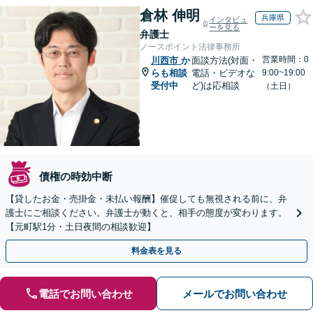
倉林 伸明
兵庫県
インタビュ
ーを見る
弁護士
ノースポイント法律事務所
営業時間：0
川西市
か
面談方法(対面・
らも相談
電話・ビデオな
9:00~19:00
受付中
ど)は応相談
（土日）
債権の時効中断
【貸したお金・売掛金・未払い報酬】催促しても無視される前に、弁
護士にご相談ください。弁護士が動くと、相手の態度が変わります。
【元町駅1分・土日夜間の相談歓迎】
料金表を見る
電話でお問い合わせ
メールでお問い合わせ