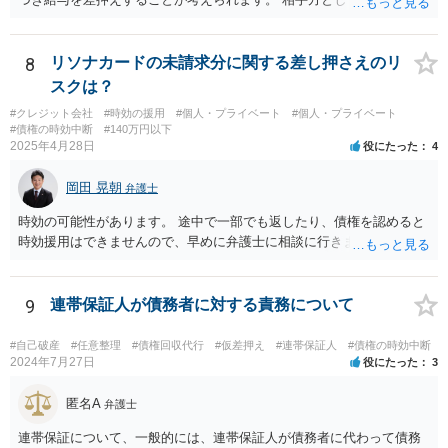
おり差押えまでされる懸念がありますので、交渉で分割払いの示談で
まとまる可能性もあると思います。 借用書などの記録をもって弁護士
にご相談されることをおすすめします。
8
リソナカードの未請求分に関する差し押さえのリ
スクは？
#クレジット会社
#時効の援用
#個人・プライベート
#個人・プライベート
#債権の時効中断
#140万円以下
2025年4月28日
役にたった
4
岡田 晃朝
弁護士
時効の可能性があります。 途中で一部でも返したり、債権を認めると
時効援用はできませんので、早めに弁護士に相談に行きましょう。
9
連帯保証人が債務者に対する責務について
#自己破産
#任意整理
#債権回収代行
#仮差押え
#連帯保証人
#債権の時効中断
2024年7月27日
役にたった
3
匿名A
弁護士
連帯保証について、一般的には、連帯保証人が債務者に代わって債務