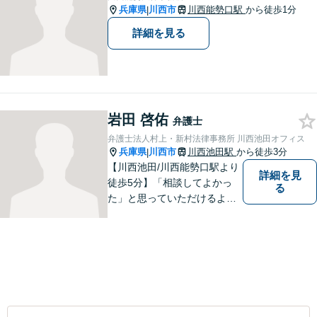
兵庫県
川西市
川西能勢口駅
から徒歩1分
|
詳細を見る
岩田 啓佑
弁護士
弁護士法人村上・新村法律事務所 川西池田オフィス
兵庫県
川西市
川西池田駅
から徒歩3分
|
【川西池田/川西能勢口駅より
詳細を見
徒歩5分】「相談してよかっ
る
た」と思っていただけるよう
全力を尽くします。「弁護士
に相談してもいいのかな」と
迷われている方は、躊躇する
ことなく私にご相談くださ
い。