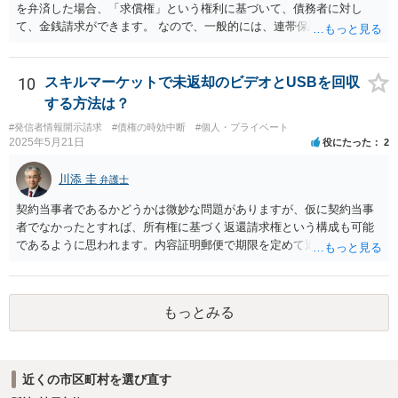
を弁済した場合、「求償権」という権利に基づいて、債務者に対し
て、金銭請求ができます。 なので、一般的には、連帯保証人が代わり
に返済してくれた場合には、代わりに返済してもらった金額を、債務
者が連帯債務者に支払わなければならない、ということになります。
ご質問の構成の違いを確認されたい意図は分かりかねますが、結論と
10
スキルマーケットで未返却のビデオとUSBを回収
しては、一般的には「求償権」に基づいて上記のような処理になるか
する方法は？
と思います。
#発信者情報開示請求
#債権の時効中断
#個人・プライベート
2025年5月21日
役にたった
2
川添 圭
弁護士
契約当事者であるかどうかは微妙な問題がありますが、仮に契約当事
者でなかったとすれば、所有権に基づく返還請求権という構成も可能
であるように思われます。内容証明郵便で期限を定めて返却を求める
（返却する意思がない場合はその理由を回答するよう併せて求める）
といった手段を踏んだ上で、最終的には訴訟を検討すべきではないか
と思われます。ビデオテープが大切な（ある程度費用をかけてでも取
もっとみる
り返したい）ものであれば、弁護士へ相談・依頼することも考えられ
ます。
近くの市区町村を選び直す