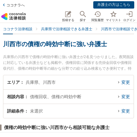
弁護士の方はこちら
ココナラへ
投稿する
探す
閲覧履歴
マイリスト
ログイン
ココナラ法律相談
兵庫県で法律相談できる弁護士
川西市で法律相談で
川西市の債権の時効中断に強い弁護士
兵庫県の川西市で債権の時効中断に強い弁護士が2名見つかりました。夜間面談
に対応している弁護士なども掲載中。債権回収に関係する売掛金回収や債権回
収代行、債権の時効中断等の細かな分野での絞り込み検索もでき便利です。特
に川西能勢法律事務所の三木田 直哉弁護士や弁護士法人村上・新村法律事務所
川西池田オフィスの岩田 啓佑弁護士のプロフィール情報や弁護士費用、強みな
エリア
兵庫県、川西市
変更
どが注目されています。『川西市で土日や夜間に発生した債権の時効中断のト
ラブルを今すぐに弁護士に相談したい』『債権の時効中断のトラブル解決の実
相談内容
債権回収、債権の時効中断
変更
績豊富な近くの弁護士を検索したい』『初回相談無料で債権の時効中断を法律
相談できる川西市内の弁護士に相談予約したい』などでお困りの相談者さんに
おすすめです。
詳細条件
未選択
変更
債権の時効中断に強い川西市から相談可能な弁護士