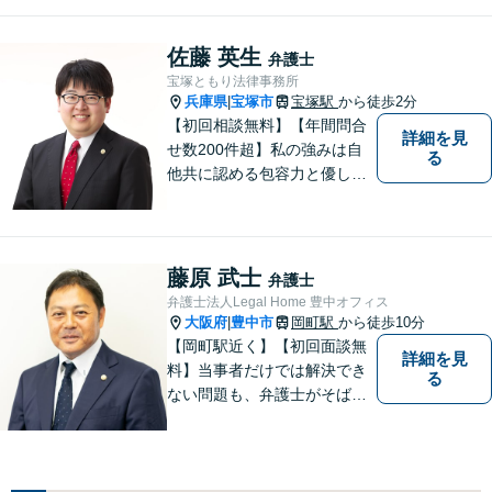
ールインワンでご対応しま
す。事務所名には、ご相談者
様と信頼関係を築いて紛争解
佐藤 英生
弁護士
決し、解決後の人生を幸せに
宝塚ともり法律事務所
過ごして頂きたいと願いを込
兵庫県
宝塚市
宝塚駅
から徒歩2分
|
めています。
【初回相談無料】【年間問合
詳細を見
せ数200件超】私の強みは自
る
他共に認める包容力と優しさ
です。相談しやすい弁護士を
お探しの方は是非ご連絡くだ
さい。問題を抱えられたまま
お一人で悩まずに、一度ご相
藤原 武士
弁護士
談にいらしてください。【現
弁護士法人Legal Home 豊中オフィス
役非常勤裁判官】【宝塚駅徒
大阪府
豊中市
岡町駅
から徒歩10分
|
歩3分】
【岡町駅近く】【初回面談無
詳細を見
料】当事者だけでは解決でき
る
ない問題も、弁護士がそばに
いることで理想的な解決が目
指せるようになります。離婚
問題／相続問題／借金問題／
交通事故／企業法務など、幅