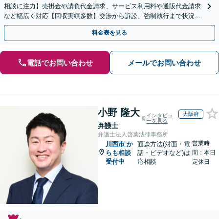
相談に注力】売掛金や請負代金請求、サービス利用料や通販代金請求
など幅広く対応【回収実績多数】交渉から訴訟、強制執行まで状況に
応じて的確に対応します
料金表を見る
電話でお問い合わせ
メールでお問い合わせ
小野 隆大
大阪府
インタビュ
ーを見る
弁護士
弁護士法人啓葉法律事務所
営業時
川西市
か
面談方法(対面・電
らも相談
話・ビデオなど)は
間：本日
受付中
応相談
定休日