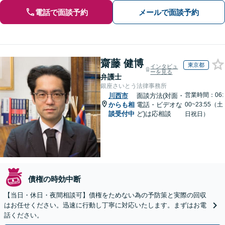
電話で面談予約
メールで面談予約
齋藤 健博
東京都
インタビュ
ーを見る
弁護士
銀座さいとう法律事務所
営業時間：06:
川西市
面談方法(対面・
からも相
電話・ビデオな
00~23:55（土
談受付中
ど)は応相談
日祝日）
債権の時効中断
【当日・休日・夜間相談可】債権をためない為の予防策と実際の回収
はお任せください。迅速に行動し丁寧に対応いたします。まずはお電
話ください。