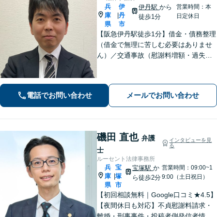
兵
伊
伊丹駅
から
営業時間：本
庫
丹
|
日定休日
徒歩1分
県
市
【阪急伊丹駅徒歩1分】借金・債務整理
（借金で無理に苦しむ必要はありませ
ん）／交通事故（慰謝料増額・過失割
合に関するご相談など）／労働事件
（労働者側・使用者側どちらも対応）
／刑事事件（被害者側も対応）／相続
電話でお問い合わせ
メールでお問い合わせ
／離婚問題など。まずはお気軽にご相
談ください
磯田 直也
弁護
インタビューを見
る
士
ルーセント法律事務所
兵
宝
宝塚駅
か
営業時間：09:00~1
庫
塚
|
9:00（土日祝日）
ら徒歩2分
県
市
【初回相談無料｜Google口コミ★4.5】
【夜間休日も対応】不貞慰謝料請求・
離婚・刑事事件・投稿者側発信者情報