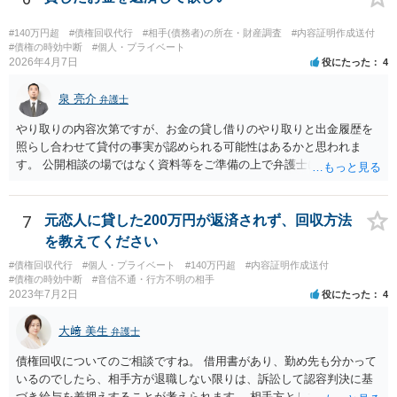
ろしいかと存じます。
#140万円超
#債権回収代行
#相手(債務者)の所在・財産調査
#内容証明作成送付
#債権の時効中断
#個人・プライベート
2026年4月7日
役にたった
4
泉 亮介
弁護士
やり取りの内容次第ですが、お金の貸し借りのやり取りと出金履歴を
照らし合わせて貸付の事実が認められる可能性はあるかと思われま
す。 公開相談の場ではなく資料等をご準備の上で弁護士に個別相談さ
れると良いでしょう。
7
元恋人に貸した200万円が返済されず、回収方法
を教えてください
#債権回収代行
#個人・プライベート
#140万円超
#内容証明作成送付
#債権の時効中断
#音信不通・行方不明の相手
2023年7月2日
役にたった
4
大﨑 美生
弁護士
債権回収についてのご相談ですね。 借用書があり、勤め先も分かって
いるのでしたら、相手方が退職しない限りは、訴訟して認容判決に基
づき給与を差押えすることが考えられます。 相手方としては上記のと