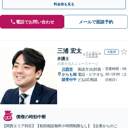
料金表を見る
電話でお問い合わせ
メールで面談予約
三浦 宏太
大阪府
インタビュ
ーを見る
弁護士
弁護士法人ニューステージ
営業時間：09:
川西市
面談方法(対面・
からも相
電話・ビデオな
30~19:00（土
談受付中
ど)は応相談
日祝日）
債権の時効中断
【関西エリア対応】【初回相談無料※時間制限なし】【企業からのご