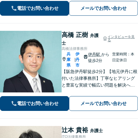
院での受験指導経験があり、わかりや
電話でお問い合わせ
メールでお問い合わせ
すい説明を心がけています【池田駅2
分】
高橋 正樹
弁護
インタビューを見
る
士
高橋法律事務所
兵
伊
伊丹駅
から
営業時間：本
庫
丹
|
日定休日
徒歩2分
県
市
【阪急伊丹駅徒歩2分】【地元伊丹に根
付いた法律事務所】丁寧なヒアリング
と豊富な実績で幅広い問題を解決へ導
きます！【離婚男女問題】不定慰謝料
請求／面会交流など【相続・遺言】相
電話でお問い合わせ
メールでお問い合わせ
続放棄／遺産分割調停など【電話・メ
ール相談初回無料】【休日夜間対応
可】
辻本 貴裕
弁護士
ITO法律事務所