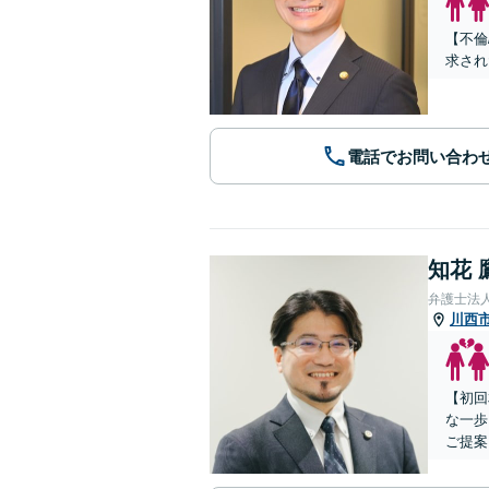
【不倫
求され
電話でお問い合わ
知花 
弁護士法人G
川西
【初回
な一歩
ご提案