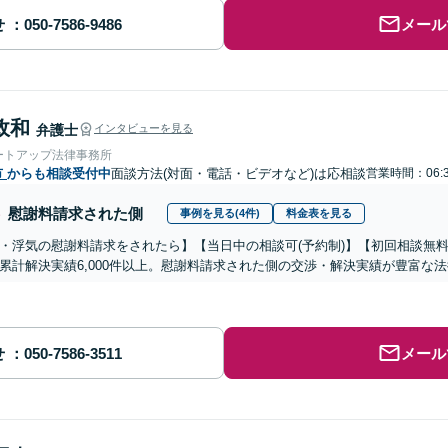
せ
メール
政和
弁護士
インタビューを見る
ートアップ法律事務所
市
からも相談受付中
面談方法(対面・電話・ビデオなど)は応相談
営業時間：06:
慰謝料請求された側
事例を見る(4件)
料金表を見る
・浮気の慰謝料請求をされたら】【当日中の相談可(予約制)】【初回相談無料
累計解決実績6,000件以上。慰謝料請求された側の交渉・解決実績が豊富な
せ
メール