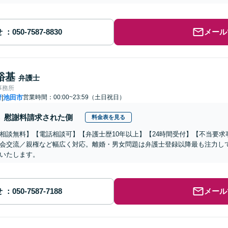
せ
メール
裕基
弁護士
事務所
府
池田市
営業時間：00:00~23:59（土日祝日）
|
慰謝料請求された側
料金表を見る
相談無料】【電話相談可】【弁護士歴10年以上】【24時間受付】【不当要求
会交流／親権など幅広く対応。離婚・男女問題は弁護士登録以降最も注力し
いたします。
せ
メール