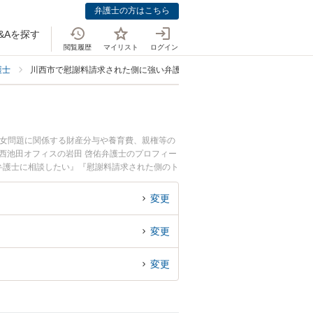
弁護士の方はこちら
&Aを探す
閲覧履歴
マイリスト
ログイン
護士
川西市で慰謝料請求された側に強い弁護士
男女問題に関係する財産分与や養育費、親権等の
西池田オフィスの岩田 啓佑弁護士のプロフィー
弁護士に相談したい』『慰謝料請求された側のト
相談予約したい』などでお困りの相談者さんにお
変更
変更
変更