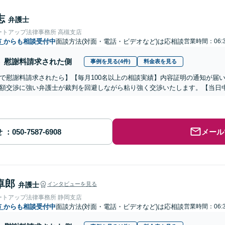
志
弁護士
ートアップ法律事務所 高槻支店
市
からも相談受付中
面談方法(対面・電話・ビデオなど)は応相談
営業時間：06:
慰謝料請求された側
事例を見る(4件)
料金表を見る
で慰謝料請求されたら】【毎月100名以上の相談実績】内容証明の通知が届
額交渉に強い弁護士が裁判を回避しながら粘り強く交渉いたします。【当日中
せ
メール
卓郎
弁護士
インタビューを見る
ートアップ法律事務所 静岡支店
市
からも相談受付中
面談方法(対面・電話・ビデオなど)は応相談
営業時間：06: