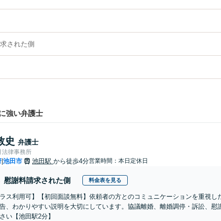
求された側
に強い弁護士
敦史
弁護士
月法律事務所
府
池田市
池田駅
から徒歩4分
営業時間：本日定休日
|
慰謝料請求された側
料金表を見る
ラス利用可】【初回面談無料】依頼者の方とのコミュニケーションを重視し
告、わかりやすい説明を大切にしています。協議離婚、離婚調停・訴訟、慰
さい【池田駅2分】