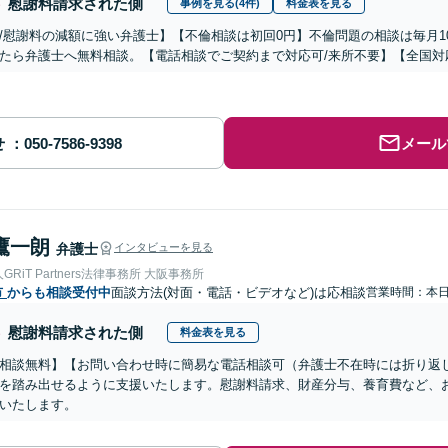
慰謝料請求された側
事例を見る(4件)
料金表を見る
/慰謝料の減額に強い弁護士】【不倫相談は初回0円】不倫問題の相談は毎月1
たら弁護士へ無料相談。【電話相談でご契約まで対応可/来所不要】【全国対
せ
メール
鷹一朗
弁護士
インタビューを見る
RiT Partners法律事務所 大阪事務所
市
からも相談受付中
面談方法(対面・電話・ビデオなど)は応相談
営業時間：本
慰謝料請求された側
料金表を見る
相談無料】【お問い合わせ時に簡易な電話相談可（弁護士不在時には折り返
を踏み出せるように支援いたします。慰謝料請求、財産分与、養育費など、
いたします。