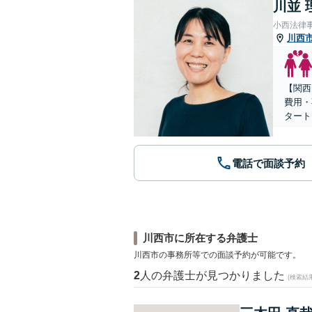
川並 
小西法律
川西
【関西
費用・
タート
電話で面談予約
川西市に所在する弁護士
川西市の事務所等での面談予約が可能です。
2
人の弁護士が見つかりました
(検索結