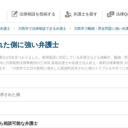
法律相談を投稿する
弁護士を探す
法律Q
弁護士
川西市で法律相談できる弁護士
川西市で離婚・男女問題に強い弁
れた側に強い弁護士
護士が2名見つかりました。夜間面談に対応している弁護士なども掲載中。離婚・
特に川西能勢法律事務所の三木田 直哉弁護士や弁護士法人村上・新村法律事務所 川
ます。『川西市で土日や夜間に発生した慰謝料請求された側のトラブルを今すぐに
たい』『初回相談無料で慰謝料請求された側を法律相談できる川西市内の弁護士に
求された側
ら相談可能な弁護士