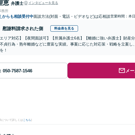
理恵
弁護士
インタビューを見る
事務所
市
からも相談受付中
面談方法(対面・電話・ビデオなど)は応相談
営業時間：本
慰謝料請求された側
料金表を見る
エリア対応】【夜間面談可】【所属弁護士6名】【離婚に強い弁護士】財産
不貞行為・熟年離婚などに豊富な実績。事案に応じた対応策・戦略を立案し
を！
メー
果について詳しくは
こちら
)