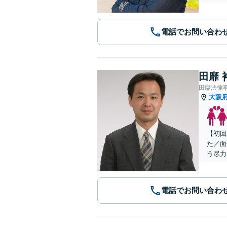
電話でお問い合わ
田靡 
田靡法律
大阪
【初回
た／面
う尽力
電話でお問い合わ