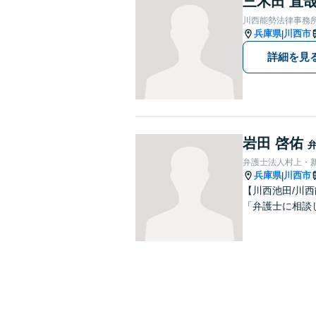
三木田 直
川西能勢法律事務
兵庫県
川西市
|
詳細を見
岩田 啓佑
弁護士法人村上・
兵庫県
川西市
|
【川西池田/川
「弁護士に相談