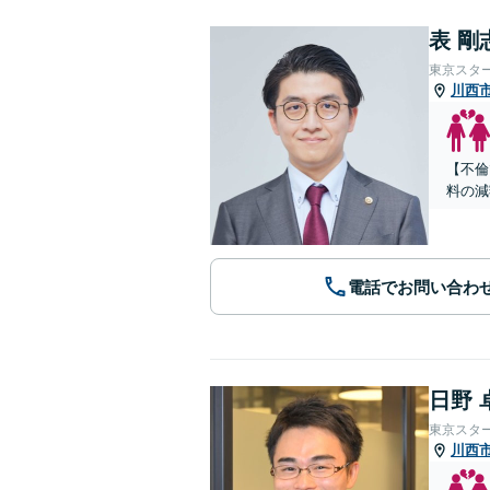
表 剛
東京スタ
川西
【不倫
料の減
電話でお問い合わ
日野 
東京スタ
川西