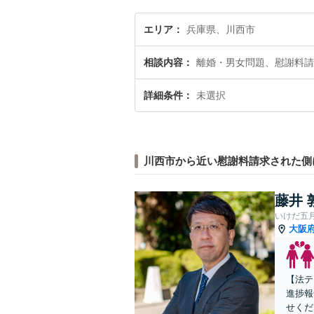
エリア
兵庫県、川西市
相談内容
離婚・男女問題、慰謝料請
詳細条件
未選択
川西市から近い慰謝料請求された側
藤井 
いけだ五
大阪
【法テ
進捗報
せくだ