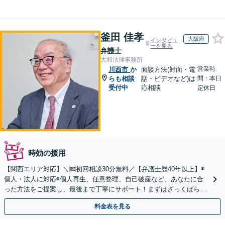
釜田 佳孝
大阪府
インタビュ
ーを見る
弁護士
大和法律事務所
営業時
川西市
か
面談方法(対面・電
らも相談
話・ビデオなど)は
間：本日
受付中
応相談
定休日
時効の援用
【関西エリア対応】＼🆓初回相談30分無料／【弁護士歴40年以上】◉
個人・法人に対応◉個人再生、任意整理、自己破産など、あなたに合
った方法をご提案し、最後まで丁寧にサポート！まずはざっくばらん
にお話ししましょう◉お気軽にご相談ください
料金表を見る