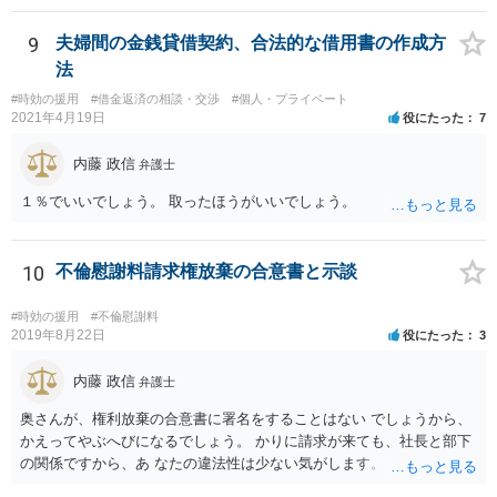
容証明郵便を送るようにしてください。
9
夫婦間の金銭貸借契約、合法的な借用書の作成方
法
#時効の援用
#借金返済の相談・交渉
#個人・プライベート
2021年4月19日
役にたった
7
内藤 政信
弁護士
１％でいいでしょう。 取ったほうがいいでしょう。
10
不倫慰謝料請求権放棄の合意書と示談
#時効の援用
#不倫慰謝料
2019年8月22日
役にたった
3
内藤 政信
弁護士
奥さんが、権利放棄の合意書に署名をすることはない でしょうから、
かえってやぶへびになるでしょう。 かりに請求が来ても、社長と部下
の関係ですから、あ なたの違法性は少ない気がします。 また、社長も
当事者として巻き込まれるので、あなたに 請求が来る可能性は、かな