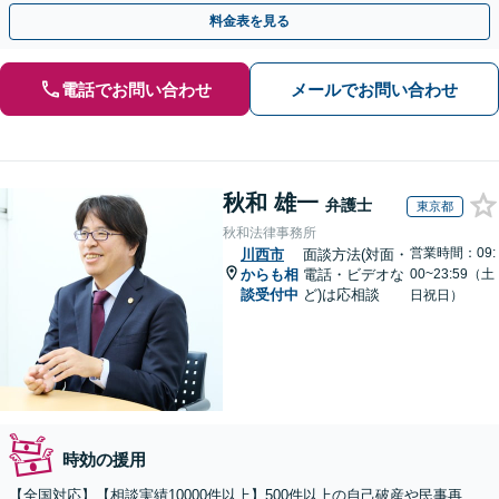
ットやデメリットを分かりやすく説明
料金表を見る
電話でお問い合わせ
メールでお問い合わせ
秋和 雄一
弁護士
東京都
秋和法律事務所
営業時間：09:
川西市
面談方法(対面・
からも相
電話・ビデオな
00~23:59（土
談受付中
ど)は応相談
日祝日）
時効の援用
【全国対応】【相談実績10000件以上】500件以上の自己破産や民事再