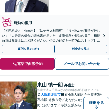
時効の援用
【初回相談３０分無料】【法テラス利用可】「リボ払いの返済が苦し
い」「大分昔の借金の請求書が届いた」多重債務や時効の援用、相続
放棄は弁護士にご相談ください。借金の催促を一時的にストップしま
す。自己破産、個人再生など【岡町駅10分】
事例を見る(1件)
料金表を見る
電話で面談予約
メールでお問い合わせ
東山 慎一朗
弁護士
弁護士法人千里みなみ法律事務所 石橋オフィス
大阪府
池田市
石橋阪大前駅
から徒歩3分
|
石橋駅 徒歩３分／あなたのた
詳細を見
めに闘います／示談交渉から
る