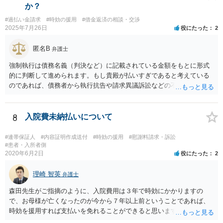
か？
#過払い金請求
#時効の援用
#借金返済の相談・交渉
2025年7月26日
役にたった
2
匿名B
弁護士
強制執行は債務名義（判決など）に記載されている金額をもとに形式
的に判断して進められます。もし貴殿が払いすぎであると考えている
のであれば、債務者から執行抗告や請求異議訴訟などの不服申立手段
を採るという制度の建て付けになっています。その意味では、債務者
側が動く必要があります。
8
入院費未納払いについて
#連帯保証人
#内容証明作成送付
#時効の援用
#慰謝料請求・訴訟
#患者・入所者側
2020年6月2日
役にたった
2
理崎 智英
弁護士
森田先生がご指摘のように、入院費用は３年で時効にかかりますの
で、お母様が亡くなったのが今から７年以上前ということであれば、
時効を援用すれば支払いを免れることができると思います。 そのた
め、分割払いの交渉をするのではなく、弁護士に対して時効援用の内