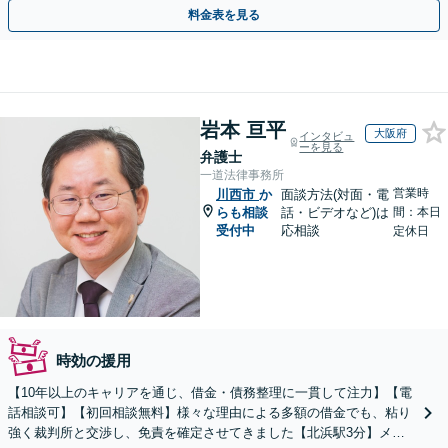
応可能。【夜間・休日対応可能】
料金表を見る
岩本 亘平
大阪府
インタビュ
ーを見る
弁護士
一道法律事務所
営業時
川西市
か
面談方法(対面・電
らも相談
話・ビデオなど)は
間：本日
受付中
応相談
定休日
時効の援用
【10年以上のキャリアを通じ、借金・債務整理に一貫して注力】【電
話相談可】【初回相談無料】様々な理由による多額の借金でも、粘り
強く裁判所と交渉し、免責を確定させてきました【北浜駅3分】メリ