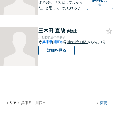
徒歩5分】「相談してよかっ
る
た」と思っていただけるよう
全力を尽くします。「弁護士
に相談してもいいのかな」と
迷われている方は、躊躇する
三木田 直哉
ことなく私にご相談くださ
弁護士
い。
川西能勢法律事務所
兵庫県
川西市
川西能勢口駅
から徒歩1分
|
詳細を見る
エリア
兵庫県、川西市
変更