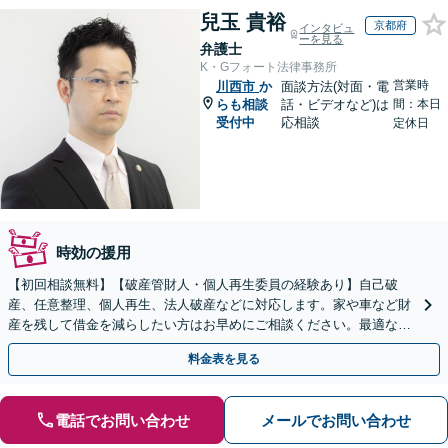
兒玉 貴裕
京都府
インタビュ
ーを見る
弁護士
K・Gフォート法律事務所
営業時
川西市
か
面談方法(対面・電
らも相談
話・ビデオなど)は
間：本日
受付中
応相談
定休日
時効の援用
【初回相談無料】【破産管財人・個人再生委員の経験あり】自己破
産、任意整理、個人再生、法人破産などに対応します。家や車など財
産を残して借金を減らしたい方はお早めにご相談ください。最適な解
決手段をご提案します【関西エリア対応】
料金表を見る
電話でお問い合わせ
メールでお問い合わせ