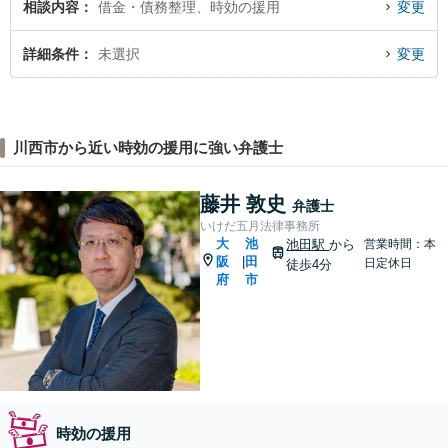
相談内容
借金・債務整理、時効の援用
変更
詳細条件
未選択
変更
川西市から近い時効の援用に強い弁護士
藤井 敦史
弁護士
いけだ五月法律事務所
大
池
池田駅
から
営業時間：本
阪
田
|
日定休日
徒歩4分
府
市
時効の援用