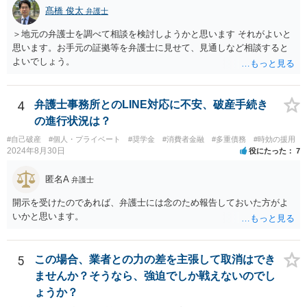
髙橋 俊太
弁護士
＞地元の弁護士を調べて相談を検討しようかと思います それがよいと
思います。お手元の証拠等を弁護士に見せて、見通しなど相談すると
よいでしょう。
4
弁護士事務所とのLINE対応に不安、破産手続き
の進行状況は？
#自己破産
#個人・プライベート
#奨学金
#消費者金融
#多重債務
#時効の援用
2024年8月30日
役にたった
7
匿名A
弁護士
開示を受けたのであれば、弁護士には念のため報告しておいた方がよ
いかと思います。
5
この場合、業者との力の差を主張して取消はでき
ませんか？そうなら、強迫でしか戦えないのでし
ょうか？