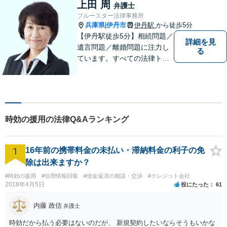
上田 周
弁護士
ブルースター法律事務所
兵庫県
伊丹市
伊丹駅
から徒歩5分
|
【伊丹駅徒歩5分】相続問題／
詳細を見
遺言問題／離婚問題に注力し
る
ています。すべての法律トラ
ブルに、ひとりの弁護士がオ
ールインワンでご対応しま
す。事務所名には、ご相談者
様と信頼関係を築いて紛争解
決し、解決後の人生を幸せに
時効の援用の法律Q&Aランキング
過ごして頂きたいと願いを込
めています。
1
16年前の携帯料金の未払い・滞納料金の利子の免
除は出来ますか？
#時効の援用
#信用情報回復
#借金返済の相談・交渉
#クレジット会社
2018年4月5日
役にたった
61
内藤 政信
弁護士
時効だから払う必要はないのだが、 新規契約したいならそうもいかな