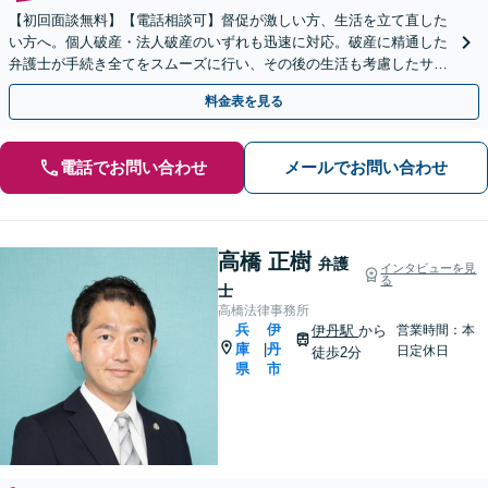
【初回面談無料】【電話相談可】督促が激しい方、生活を立て直した
い方へ。個人破産・法人破産のいずれも迅速に対応。破産に精通した
弁護士が手続き全てをスムーズに行い、その後の生活も考慮したサポ
ートをします。個人再生もお任せください【池田駅2分】
料金表を見る
電話でお問い合わせ
メールでお問い合わせ
高橋 正樹
弁護
インタビューを見
る
士
高橋法律事務所
兵
伊
伊丹駅
から
営業時間：本
庫
丹
|
日定休日
徒歩2分
県
市