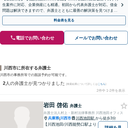
生案件に対応、企業倒産にも精通。初回から代表弁護士が対応。借金
問題は解決できますので、弁護士とともに最善の解決策を見つけまし
ょう【初回相談無料】【法テラス利用可】
料金表を見る
電話でお問い合わせ
メールでお問い合わせ
川西市に所在する弁護士
川西市の事務所等での面談予約が可能です。
2
人の弁護士が見つかりました
(検索結果について詳しくは
こちら
)
2件中 1-2件を表示
岩田 啓佑
弁護士
弁護士法人村上・新村法律事務所 川西池田オフィス
兵庫県
川西市
川西池田駅
から徒歩3分
|
【川西池田/川西能勢口駅より
詳細を見