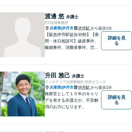
のような弁護士」を目指しま
す。広い視野とユーモアを忘
れず、尽力してまいります。
渡邊 悠
弁護士
【メーカー法務経験あり】
ITO法律事務所
兵庫県
伊丹市
伊丹駅
から徒歩1分
|
【阪急伊丹駅徒歩30秒】【夜
詳細を見
間・休日相談可】破産事件、
る
離婚事件、消費者事件、労働
事件など。依頼者さまの状況
を十分にヒアリングし、あら
ゆる観点から解決策をご提案
してまいります。まずは一度
升田 雅己
弁護士
ご相談ください【完全個室】
ウィステリア法律事務所 伊丹オフィス
【法テラス利用可】
兵庫県
伊丹市
伊丹駅
から徒歩1分
|
検察官として１５年のキャリ
詳細を見
アを有する弁護士が、不安解
る
消のお力になります。