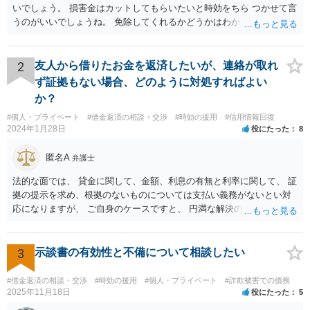
いでしょう。 損害金はカットしてもらいたいと時効をちら つかせて言
うのがいいでしょうね。 免除してくれるかどうかはわかりませんが。
2
友人から借りたお金を返済したいが、連絡が取れ
ず証拠もない場合、どのように対処すればよい
か？
#個人・プライベート
#借金返済の相談・交渉
#時効の援用
#信用情報回復
2024年1月28日
役にたった
8
匿名A
弁護士
法的な面では、 貸金に関して、金額、利息の有無と利率に関して、 証
拠の提示を求め、根拠のないものについては支払い義務がないとい対
応になりますが、 ご自身のケースですと、 円満な解決のため、一定程
度譲歩することもありうるかと思います（譲歩すべきと言っているわ
けではありません）。 何某かの主張をされた場合、あらためて弁護士
に相談されるという形でよいかと思います。
3
示談書の有効性と不備について相談したい
#借金返済の相談・交渉
#時効の援用
#個人・プライベート
#詐欺被害での債務
2025年11月18日
役にたった
5