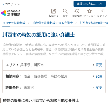
弁護士の方はこちら
ココナラへ
投稿する
探す
閲覧履歴
マイリスト
ログイン
ココナラ法律相談
兵庫県で法律相談できる弁護士
川西市で法律相談で
川西市の時効の援用に強い弁護士
兵庫県の川西市で時効の援用に強い弁護士が2名見つかりました。夜間面談に対
応している弁護士なども掲載中。借金・債務整理に関係する消費者金融の債務
整理やクレジット会社の債務整理、リボ払いの債務整理等の細かな分野での絞
り込み検索もでき便利です。特に弁護士法人村上・新村法律事務所 川西池田オ
フィスの岩田 啓佑弁護士や川西能勢法律事務所の三木田 直哉弁護士のプロフィ
エリア
兵庫県、川西市
変更
ール情報や弁護士費用、強みなどが注目されています。『川西市で土日や夜間
に発生した時効の援用のトラブルを今すぐに弁護士に相談したい』『時効の援
相談内容
借金・債務整理、時効の援用
変更
用のトラブル解決の実績豊富な近くの弁護士を検索したい』『初回相談無料で
時効の援用を法律相談できる川西市内の弁護士に相談予約したい』などでお困
りの相談者さんにおすすめです。
詳細条件
未選択
変更
時効の援用に強い川西市から相談可能な弁護士