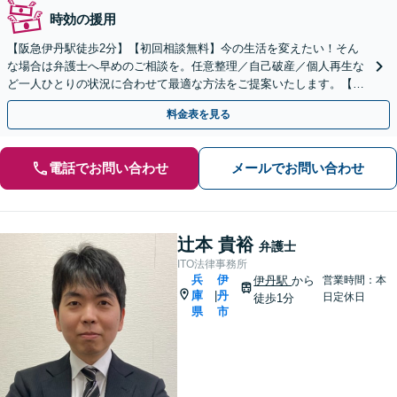
時効の援用
【阪急伊丹駅徒歩2分】【初回相談無料】今の生活を変えたい！そん
な場合は弁護士へ早めのご相談を。任意整理／自己破産／個人再生な
ど一人ひとりの状況に合わせて最適な方法をご提案いたします。【夜
間休日対応可】【オンライン面談可】
料金表を見る
電話でお問い合わせ
メールでお問い合わせ
辻本 貴裕
弁護士
ITO法律事務所
兵
伊
伊丹駅
から
営業時間：本
庫
丹
|
日定休日
徒歩1分
県
市