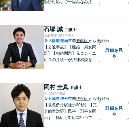
訴訟対応まで千里みなみ法律
事務所にお任せください
石塚 誠
弁護士
箕面駅前法律事務所
大阪府
箕面市
箕面駅
から徒歩4分
|
【交通事故】【離婚・男女問
詳細を見
題】【相続問題】元コンビニ
る
店長の弁護士が法律相談を承
ります。近所のコンビニに行
く感覚で、お気軽にご相談に
いらしてください！
岡村 圭真
弁護士
ITO法律事務所
兵庫県
伊丹市
伊丹駅
から徒歩1分
|
【阪急伊丹駅徒歩30秒】【完
詳細を見
全個室対応】民事・刑事を問
る
わず、幅広く対応◎いつでも
迅速な対応で、「救急救命医