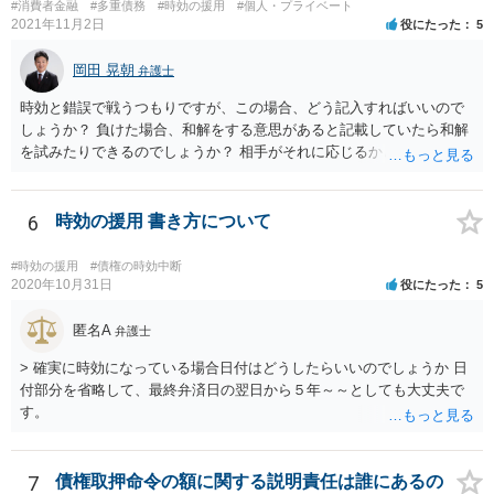
#消費者金融
#多重債務
#時効の援用
#個人・プライベート
2021年11月2日
役にたった
5
岡田 晃朝
弁護士
時効と錯誤で戦うつもりですが、この場合、どう記入すればいいので
しょうか？ 負けた場合、和解をする意思があると記載していたら和解
を試みたりできるのでしょうか？ 相手がそれに応じるかという問題は
ありますが、可能です。 その旨を記載して出しましょう。 （時効と錯
誤だけをあらそい、形成がまずくなってから和解の話も出来ますが、
そのタイミングなどご本人のみでの訴訟では測りにくいのではないで
6
時効の援用 書き方について
しょうか。それならば書いておくほうが安心です）
#時効の援用
#債権の時効中断
2020年10月31日
役にたった
5
匿名A
弁護士
> 確実に時効になっている場合日付はどうしたらいいのでしょうか 日
付部分を省略して、最終弁済日の翌日から５年～～としても大丈夫で
す。
7
債権取押命令の額に関する説明責任は誰にあるの