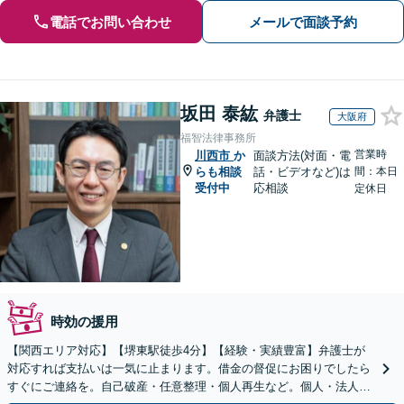
電話でお問い合わせ
メールで面談予約
坂田 泰紘
弁護士
大阪府
福智法律事務所
営業時
川西市
か
面談方法(対面・電
らも相談
話・ビデオなど)は
間：本日
受付中
応相談
定休日
時効の援用
【関西エリア対応】【堺東駅徒歩4分】【経験・実績豊富】弁護士が
対応すれば支払いは一気に止まります。借金の督促にお困りでしたら
すぐにご連絡を。自己破産・任意整理・個人再生など。個人・法人対