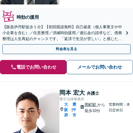
時効の援用
【阪急伊丹駅徒歩１分】【初回面談無料】自己破産（個人事業主や中
小企業を含む）／任意整理／消滅時効援用／過払金の請求など。債務
整理は人生再起のチャンスです。「返済で生活が苦しい」と感じた
ら、早めにお気軽にご相談ください【法テラス利用可】
料金表を見る
電話でお問い合わせ
メールでお問い合わせ
岡本 宏大
弁護士
豊中法律事務所
大
豊
岡町駅
から
営業時間：本
阪
中
|
日定休日
徒歩10分
府
市