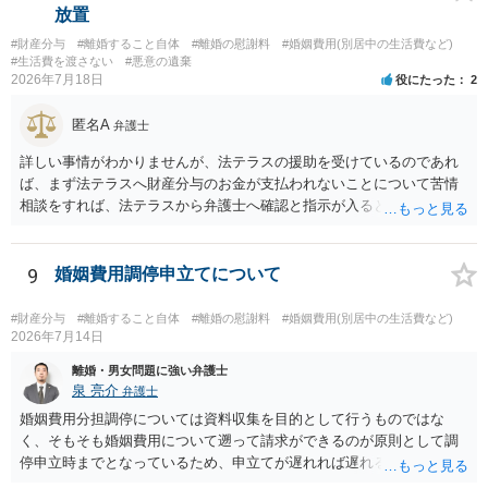
放置
#財産分与
#離婚すること自体
#離婚の慰謝料
#婚姻費用(別居中の生活費など)
#生活費を渡さない
#悪意の遺棄
2026年7月18日
役にたった
2
匿名A
弁護士
詳しい事情がわかりませんが、法テラスの援助を受けているのであれ
ば、まず法テラスへ財産分与のお金が支払われないことについて苦情
相談をすれば、法テラスから弁護士へ確認と指示が入ると思います。
その上で、所属する弁護士会の市民窓口へ連絡することも考えられま
す。
9
婚姻費用調停申立てについて
#財産分与
#離婚すること自体
#離婚の慰謝料
#婚姻費用(別居中の生活費など)
2026年7月14日
離婚・男女問題に強い弁護士
泉 亮介
弁護士
婚姻費用分担調停については資料収集を目的として行うものではな
く、そもそも婚姻費用について遡って請求ができるのが原則として調
停申立時までとなっているため、申立てが遅れれば遅れるほど、遡れ
る期間に差が出てしまうのを防ぐためです。 また、離婚調停と違い、