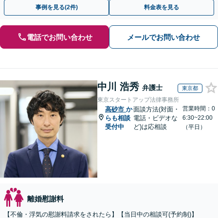
相談可(予約制)】【関西エリア全域対応】
事例を見る(2件)
料金表を見る
電話でお問い合わせ
メールでお問い合わせ
中川 浩秀
弁護士
東京都
東京スタートアップ法律事務所
営業時間：0
高砂市
か
面談方法(対面・
らも相談
電話・ビデオな
6:30~22:00
受付中
ど)は応相談
（平日）
離婚慰謝料
【不倫・浮気の慰謝料請求をされたら】【当日中の相談可(予約制)】