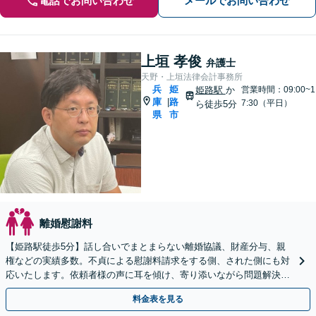
電話でお問い合わせ
メールでお問い合わせ
上垣 孝俊
弁護士
天野・上垣法律会計事務所
兵
姫
姫路駅
か
営業時間：09:00~1
庫
路
|
7:30（平日）
ら徒歩5分
県
市
離婚慰謝料
【姫路駅徒歩5分】話し合いでまとまらない離婚協議、財産分与、親
権などの実績多数。不貞による慰謝料請求をする側、された側にも対
応いたします。依頼者様の声に耳を傾け、寄り添いながら問題解決に
導きます！【初回相談無料】【子連れ相談OK】
料金表を見る