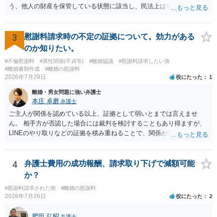
う、他人の財産を保管している状態に該当し、民法上は事務管理（597
条）が成立しているとはいえます。 現実に問題になることはさほど考
えにくくとも、表だってのお答えとしては元妻の了解なく処分するこ
とはできないというお答えになってしまいます。
3
慰謝料請求時の不定の証拠について。効力がある
のか知りたい。
#不倫慰謝料
#異性関係(不貞等)
#離婚協議
#慰謝料請求したい側
#離婚書類作成
#離婚の慰謝料
2026年7月29日
役にたった
1
離婚・男女問題に強い弁護士
本庄 卓磨
弁護士
ご主人が関係を認めている以上、証拠として弱いとまでは言えませ
ん。 相手方が否認した場合には裁判を検討することもあり得ますが、
LINEのやり取りなどの証拠を積み重ねることで、関係が認定される余
地は十分にあります。 ただし、手元の証拠でどこまで認定できるかは
個別の事情によりますので、お早めに弁護士に相談されることをおす
すめします。
4
弁護士費用の成功報酬、請求取り下げで減額可能
か？
#慰謝料請求された側
#離婚の慰謝料
2026年7月26日
役にたった
2
肥田 弘昭
弁護士