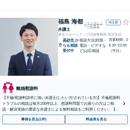
福島 海都
埼玉県
インタビュ
ーを見る
弁護士
東京スタートアップ法律事務所 所沢支店
営業時間：0
高砂市
か
面談方法(対面・
らも相談
電話・ビデオな
6:30~22:00
受付中
ど)は応相談
（平日）
離婚慰謝料
【不倫/慰謝料請求に強い弁護士(したい方/されている方)】不倫慰謝料
トラブルの相談は毎月100件以上、慰謝料問題でお困りの方はご相
談・解決実績の豊富な弁護士による無料相談をご利用ください。【不
倫相談は初回0円】【全国対応】
事例を見る(1件)
料金表を見る