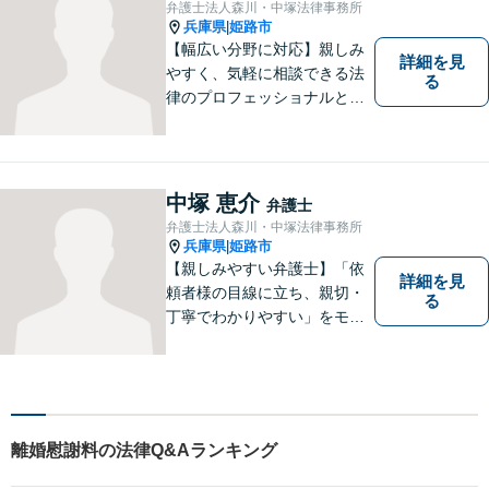
弁護士法人森川・中塚法律事務所
す。遠慮なく相談してくださ
兵庫県
姫路市
|
い。
【幅広い分野に対応】親しみ
詳細を見
やすく、気軽に相談できる法
る
律のプロフェッショナルとし
て、日々精進しております。
あなたの法律のパートナーと
して、解決への第一歩を全力
でサポートいたします。些細
中塚 恵介
弁護士
なことでもお気軽にご相談く
弁護士法人森川・中塚法律事務所
ださい。
兵庫県
姫路市
|
【親しみやすい弁護士】「依
詳細を見
頼者様の目線に立ち、親切・
る
丁寧でわかりやすい」をモッ
トーにご相談しやすい雰囲気
作りを心がけております。借
金問題や離婚問題など自分で
はどうにもならないと思える
事でも、弁護士に相談するこ
離婚慰謝料の法律Q&Aランキング
とでスムーズな解決に繋がる
ことがあります。