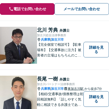
電話でお問い合わせ
メールでお問い合わせ
北川 芳典
弁護士
加古川総合法律事務所
兵庫県
加古川市
|
【完全個室で相談可】【駐車
詳細を見
場有】【交通事故に注力】被
る
害者の立場はもちろんのこ
と、加害者側の立場でも事件
を処理してきた経験があり、
その経験の中で交通事故に関
する知識を研鑽して参りまし
長尾 一樹
弁護士
た。依頼者様の立場に立って
加古川パートナー法律事務所
親身に対応いたしますので、
兵庫県
加古川市
東加古川駅
から徒歩7分
|
ご相談ください。
【相続/交通事故/債務整理は初
詳細を見
回相談無料】「話しやすく気
る
軽に相談できる弁護士である