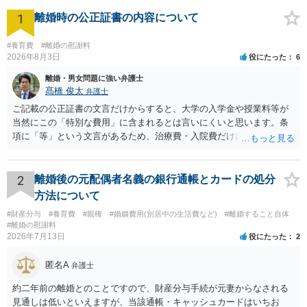
1
離婚時の公正証書の内容について
#養育費
#離婚の慰謝料
2026年8月3日
役にたった
6
離婚・男女問題に強い弁護士
髙橋 俊太
弁護士
ご記載の公正証書の文言だけからすると、大学の入学金や授業料等が
当然にこの「特別な費用」に含まれるとは言いにくいと思います。条
項に「等」という文言があるため、治療費・入院費だけに限定される
わけではありませんが、その前に「病気・事故に伴う費用」と明記さ
れていますので、通常は、病気や事故によって臨時に必要となった医
療費その他これに類する特別支出を念頭に置いた条項と読むのが自然
2
離婚後の元配偶者名義の銀行通帳とカードの処分
です。したがって、大学の入学金、授業料、受験費用などの教育費に
方法について
ついてまで、「この条項があるから当然に半額を請求できる」とまで
#財産分与
#養育費
#親権
#婚姻費用(別居中の生活費など)
#離婚すること自体
は言いにくいと思われます。なお、通常、大学進学費用をどこまで負
#離婚の慰謝料
担すべきかについては、離婚時の合意内容のほか、子どもの年齢、大
2026年7月13日
役にたった
2
学進学についての父母の認識、父母の学歴・収入・資産状況、進学先
や費用などを踏まえて個別に検討することになります。公正証書の他
匿名A
弁護士
の条項において、養育費の終期についてどのように定められている
か、大学進学に関する定めの有無、「教育費」「進学費用」に関する
約二年前の離婚とのことですので、財産分与手続が元妻からなされる
定めの有無等について確認する必要があると考えられます。
見通しは低いといえますが、当該通帳・キャッシュカードはいちお