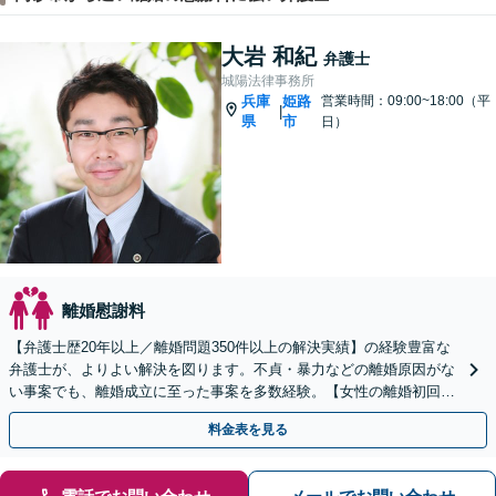
大岩 和紀
弁護士
城陽法律事務所
兵庫
姫路
営業時間：09:00~18:00（平
|
県
市
日）
離婚慰謝料
【弁護士歴20年以上／離婚問題350件以上の解決実績】の経験豊富な
弁護士が、よりよい解決を図ります。不貞・暴力などの離婚原因がな
い事案でも、離婚成立に至った事案を多数経験。【女性の離婚初回相
談無料】利用しやすくわかりやすいい料金設定
料金表を見る