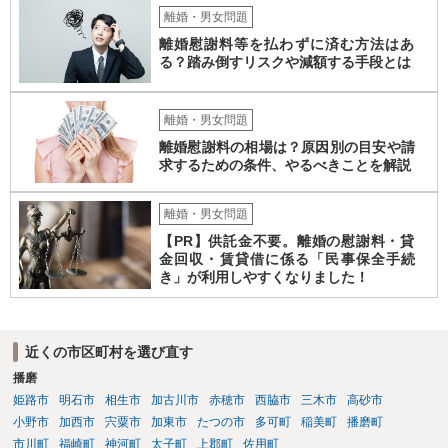
離婚・男女問題
離婚慰謝料等を払わずに済む方法はあ
る？踏み倒すリスクや減額する手段とは
離婚・男女問題
離婚慰謝料の相場は？原因別の目安や請
求するための条件、やるべきことを解説
離婚・男女問題
【PR】供託金不要。離婚の慰謝料・貸
金回収・賃貸借に係る「民事保全手続
き」が利用しやすくなりました！
近くの市区町村を選び直す
播磨
姫路市
明石市
相生市
加古川市
赤穂市
西脇市
三木市
高砂市
小野市
加西市
宍粟市
加東市
たつの市
多可町
稲美町
播磨町
市川町
福崎町
神河町
太子町
上郡町
佐用町