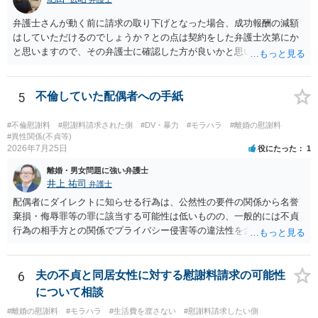
弁護士さんが動く前に請求の取り下げとなった場合、成功報酬の減額
はしていただけるのでしょうか？との点は契約をした弁護士次第にか
と思いますので、その弁護士に確認した方が良いかと思います。ご参
考にしてください。
5
不倫していた配偶者への手紙
#不倫慰謝料
#慰謝料請求された側
#DV・暴力
#モラハラ
#離婚の慰謝料
#異性関係(不貞等)
2026年7月25日
役にたった
1
離婚・男女問題に強い弁護士
井上 祐司
弁護士
配偶者にダイレクトに知らせる行為は、公然性の要件の関係から名誉
棄損・侮辱罪等の罪に該当する可能性は低いものの、一般的には不貞
行為の相手方との関係でプライバシー侵害等の違法性を含む行為で
す。 そのため、そのことを知った相手方の夫婦関係への影響が大きい
ため、弁護士としては推奨しないことが一般的かと思います。
6
夫の不貞と同居女性に対する慰謝料請求の可能性
について相談
#離婚の慰謝料
#モラハラ
#生活費を渡さない
#慰謝料請求したい側