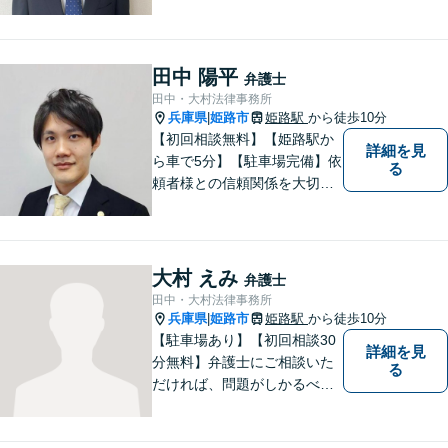
こと」をモットーに、皆様の
現状やご意向をじっくりお伺
いします！【JR東加古川駅徒
歩7分】
田中 陽平
弁護士
田中・大村法律事務所
兵庫県
姫路市
姫路駅
から徒歩10分
|
【初回相談無料】【姫路駅か
詳細を見
ら車で5分】【駐車場完備】依
る
頼者様との信頼関係を大切
に、地元に根ざした弁護士と
して活動しています。個人の
方・企業の方、双方からご相
談をお受けしております。離
大村 えみ
弁護士
婚・借金問題・交通事故・企
田中・大村法律事務所
業法務など幅広く対応してい
兵庫県
姫路市
姫路駅
から徒歩10分
|
ます。
【駐車場あり】【初回相談30
詳細を見
分無料】弁護士にご相談いた
る
だければ、問題がしかるべき
方向に向かうよう、全力でサ
ポートさせていただきます。