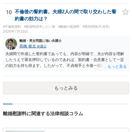
婚姻費用については調停で話がまとまらなかった場合に審判で裁判所
の判断が出るため、終局的な解決が見込めます。 弁護士に一度相談さ
10
不倫後の誓約書。夫婦2人の間で取り交わした誓
れた方が良いでしょう。
約書の効力は？
#不倫慰謝料
#慰謝料請求したい側
#離婚の慰謝料
#異性関係(不貞等)
2026年7月10日
離婚・男女問題に強い弁護士
髙橋 俊太
弁護士
夫婦間で作成した誓約書であっても、内容が明確で、夫が内容を理解
したうえで署名押印しているのであれば、契約書・合意書として一定
の効力を持ち得ます。したがって、不貞相手と今後一切接触しないこ
と、違反した場合に１００万円を支払うことが明記されているのであ
れば、違反が認められる場合、違約金として１００万円を請求する余
地はあります。ただ、実際に支払わせるには、まず「その電話番号が
もっとみる
不貞相手のものであること」「夫がその相手と通話していたこと」
「それが誓約書で禁止された接触に当たること」を立証する必要があ
ります。単に不明な番号との通話履歴があるだけでは、夫が否認した
場合、証拠としては弱い可能性があります。 なお、違約金１００万円
という点については、直ちに無効とまではいえないと考えられます
離婚慰謝料に関連する法律相談コラム
が、実務的には、金額が過大でないか、接触の内容や回数、誓約書作
成の経緯などが問題になることがあります。