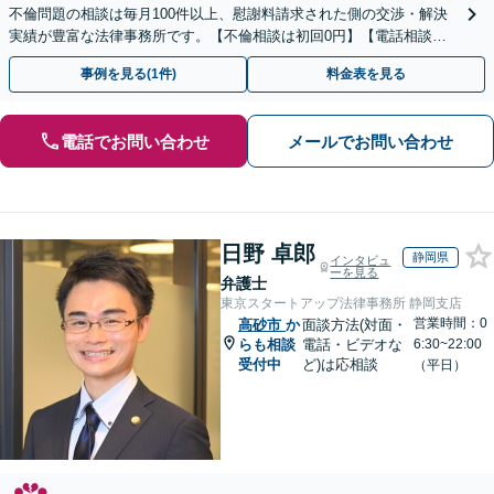
不倫問題の相談は毎月100件以上、慰謝料請求された側の交渉・解決
実績が豊富な法律事務所です。【不倫相談は初回0円】【電話相談で
ご契約まで対応可/来所不要】
事例を見る(1件)
料金表を見る
電話でお問い合わせ
メールでお問い合わせ
日野 卓郎
静岡県
インタビュ
ーを見る
弁護士
東京スタートアップ法律事務所 静岡支店
営業時間：0
高砂市
か
面談方法(対面・
らも相談
電話・ビデオな
6:30~22:00
受付中
ど)は応相談
（平日）