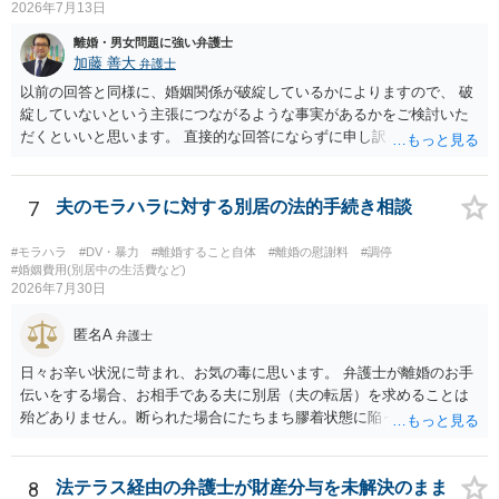
2026年7月13日
離婚・男女問題に強い弁護士
加藤 善大
弁護士
以前の回答と同様に、婚姻関係が破綻しているかによりますので、 破
綻していないという主張につながるような事実があるかをご検討いた
だくといいと思います。 直接的な回答にならずに申し訳ございません
が、ご参考にしていただけますと幸いです。
7
夫のモラハラに対する別居の法的手続き相談
#モラハラ
#DV・暴力
#離婚すること自体
#離婚の慰謝料
#調停
#婚姻費用(別居中の生活費など)
2026年7月30日
匿名A
弁護士
日々お辛い状況に苛まれ、お気の毒に思います。 弁護士が離婚のお手
伝いをする場合、お相手である夫に別居（夫の転居）を求めることは
殆どありません。断られた場合にたちまち膠着状態に陥ってしまうの
と、同居中の依頼者ご本人をますます窮地に陥らせてしまう可能性が
高いためです。 実務的には、ご相談者さまが転居する形で離婚協議等
を進める選択を採らざるを得ないことが圧倒的多数です。
8
法テラス経由の弁護士が財産分与を未解決のまま