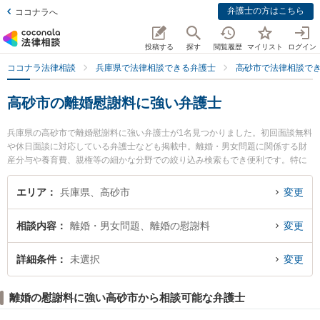
弁護士の方はこちら
ココナラへ
投稿する
探す
閲覧履歴
マイリスト
ログイン
ココナラ法律相談
兵庫県で法律相談できる弁護士
高砂市で法律相談で
高砂市の離婚慰謝料に強い弁護士
兵庫県の高砂市で離婚慰謝料に強い弁護士が1名見つかりました。初回面談無料
や休日面談に対応している弁護士なども掲載中。離婚・男女問題に関係する財
産分与や養育費、親権等の細かな分野での絞り込み検索もでき便利です。特に
姫路あおい法律事務所の植田 浩平弁護士のプロフィール情報や弁護士費用、強
みなどが注目されています。『高砂市で土日や夜間に発生した離婚慰謝料のト
エリア
兵庫県、高砂市
変更
ラブルを今すぐに弁護士に相談したい』『離婚慰謝料のトラブル解決の実績豊
富な近くの弁護士を検索したい』『初回相談無料で離婚慰謝料を法律相談でき
相談内容
離婚・男女問題、離婚の慰謝料
変更
る高砂市内の弁護士に相談予約したい』などでお困りの相談者さんにおすすめ
です。
詳細条件
未選択
変更
離婚の慰謝料に強い高砂市から相談可能な弁護士