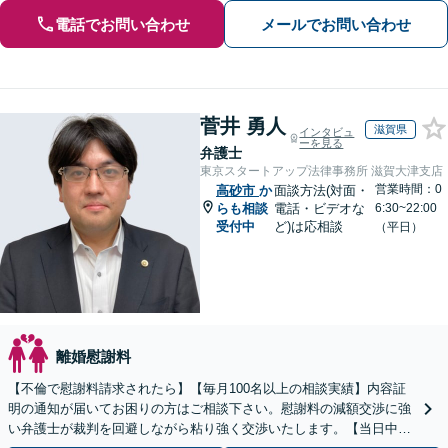
電話でお問い合わせ
メールでお問い合わせ
菅井 勇人
滋賀県
インタビュ
ーを見る
弁護士
東京スタートアップ法律事務所 滋賀大津支店
営業時間：0
高砂市
か
面談方法(対面・
らも相談
電話・ビデオな
6:30~22:00
受付中
ど)は応相談
（平日）
離婚慰謝料
【不倫で慰謝料請求されたら】【毎月100名以上の相談実績】内容証
明の通知が届いてお困りの方はご相談下さい。慰謝料の減額交渉に強
い弁護士が裁判を回避しながら粘り強く交渉いたします。【当日中の