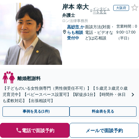
岸本 幸大
大阪府
インタビュ
ーを見る
弁護士
ロン法律事務所
営業時間：0
高砂市
か
面談方法(対面・
らも相談
電話・ビデオな
9:00~17:00
受付中
ど)は応相談
（平日）
離婚慰謝料
【子どものいる女性側専門（男性側受任不可）】【５歳児３歳児０歳
児育児中】【ベビースペース設置可】【駅徒歩1分】【時間外・休日
も柔軟対応】【出張相談可】
事例を見る(1件)
料金表を見る
電話で面談予約
メールで面談予約