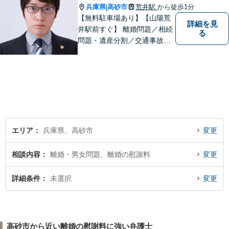
兵庫県
高砂市
荒井駅
から徒歩1分
|
【無料駐車場あり】【山陽荒
詳細を見
井駅前すぐ】 離婚問題／相続
る
問題・遺産分割／交通事故／
刑事事件など、幅広く対応し
ます。 法律相談は初回３０分
無料ですのでお気軽にご相談
ください。
エリア
兵庫県、高砂市
変更
相談内容
離婚・男女問題、離婚の慰謝料
変更
詳細条件
未選択
変更
高砂市から近い離婚の慰謝料に強い弁護士