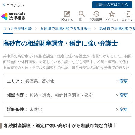
弁護士の方はこちら
ココナラへ
投稿する
探す
閲覧履歴
マイリスト
ログイン
ココナラ法律相談
兵庫県で法律相談できる弁護士
高砂市で法律相談で
高砂市の相続財産調査・鑑定に強い弁護士
兵庫県の高砂市で相続財産調査・鑑定に強い弁護士が1名見つかりました。初回
面談無料や休日面談に対応している弁護士なども掲載中。相続・遺言に関係す
る家族間の相続トラブルや認知症の相続、遺産分割等の細かな分野での絞り込
み検索もでき便利です。特に姫路あおい法律事務所の植田 浩平弁護士のプロフ
ィール情報や弁護士費用、強みなどが注目されています。『高砂市で土日や夜
エリア
兵庫県、高砂市
変更
間に発生した相続財産調査・鑑定のトラブルを今すぐに弁護士に相談したい』
『相続財産調査・鑑定のトラブル解決の実績豊富な近くの弁護士を検索した
相談内容
相続・遺言、相続財産調査・鑑定
変更
い』『初回相談無料で相続財産調査・鑑定を法律相談できる高砂市内の弁護士
に相談予約したい』などでお困りの相談者さんにおすすめです。
詳細条件
未選択
変更
相続財産調査・鑑定に強い高砂市から相談可能な弁護士