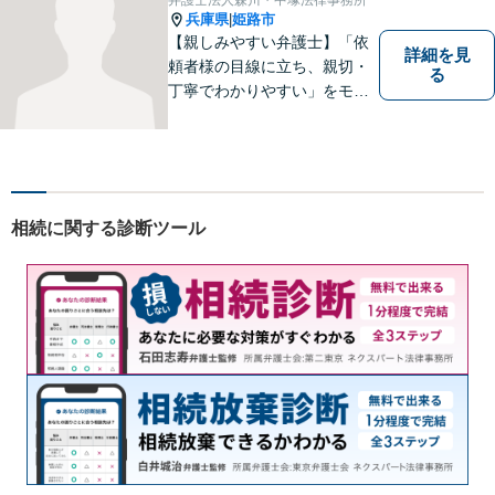
ださい。
兵庫県
姫路市
|
【親しみやすい弁護士】「依
詳細を見
頼者様の目線に立ち、親切・
る
丁寧でわかりやすい」をモッ
トーにご相談しやすい雰囲気
作りを心がけております。借
金問題や離婚問題など自分で
はどうにもならないと思える
事でも、弁護士に相談するこ
相続に関する診断ツール
とでスムーズな解決に繋がる
ことがあります。