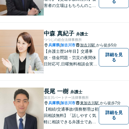
る
害者の立場はもちろんのこ
と、加害者側の立場でも事件
を処理してきた経験があり、
その経験の中で交通事故に関
する知識を研鑽して参りまし
中森 真紀子
弁護士
た。依頼者様の立場に立って
つつじの総合法律事務所
親身に対応いたしますので、
兵庫県
加古川市
加古川駅
から徒歩5分
|
ご相談ください。
【弁護士歴14年目】交通事
詳細を見
故・借金問題・労災の夜間休
る
日対応可,日曜無料相談会実施
中！ あなたの輝かしい未来
の創出を弁護士がお手伝いし
ます！
長尾 一樹
弁護士
加古川パートナー法律事務所
兵庫県
加古川市
東加古川駅
から徒歩7分
|
【相続/交通事故/債務整理は初
詳細を見
回相談無料】「話しやすく気
る
軽に相談できる弁護士である
こと」をモットーに、皆様の