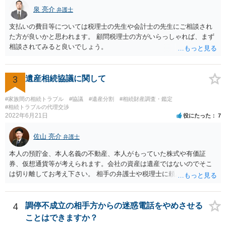
ば、まずそれを書くとよいです。 次に「申立ての理由」のところに、
泉 亮介
なぜ調停を申し立てたのか(例えば、あかささんと話合いが出来ない／
弁護士
決裂した、など)や亡くなった方・あかささん・お姉さん間の事情やい
支払いの費目等については税理士の先生や会計士の先生にご相談され
きさつなどが書かれていると思うので、あかささんから見てそれは違
た方が良いかと思われます。 顧問税理士の方がいらっしゃれば、まず
うと感じるところは、どのように違うのか、など書くとよいです。 そ
相談されてみると良いでしょう。
の他、お姉さんの申立書には書かれていないけど、どのように遺産を
分けるかを決めるについてあかささんが重要だと考える事情があれば
(例えば、○○のときにお姉さんは亡くなった方からお金を援助してもら
3
遺産相続協議に関して
った等)、それも書くとよいです。 書かない方が良いと思うことは、遺
産分割に関係ない(と思われる)いきさつを沢山盛り込むことだと考えま
#家族間の相続トラブル
#協議
#遺産分割
#相続財産調査・鑑定
す(あくまで遺産分割に関係することに留める方が、裁判所や調停委員
#相続トラブルの代理交渉
の方に事情を理解してもらいやすいと思います)。
2022年6月21日
役にたった
7
佐山 亮介
弁護士
本人の預貯金、本人名義の不動産、本人がもっていた株式や有価証
券、仮想通貨等が考えられます。会社の資産は遺産ではないのでそこ
は切り離してお考え下さい。 相手の弁護士や税理士に頼んでも守秘義
務を理由に断られる可能性が高いです。 資料は調停を起こしてから任
意に開示を求め、応じなければ「調査嘱託」という手続きを使って銀
行等に照会をかけることになるでしょう。 不動産は、相続登記が済ん
4
調停不成立の相手方からの迷惑電話をやめさせる
でいなければ市役所ないし区役所に、お子様と義父様のつながりがわ
ことはできますか？
かる戸籍一式を揃えてもちこみ、「名寄せ」という手続きをすると、