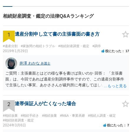
相続財産調査・鑑定の法律Q&Aランキング
1
遺産分割申し立て書の主張書面の書き方
#遺産分割
#家族間の相続トラブル
#相続財産調査・鑑定
#調停
2019年1月29日
役にたった
17
井澤 わかな
弁護士
ご質問：主張書面とはどの様な事を書けば良いのか 回答： 「主張書
面」は、今回であれば遺産分割調停事件ですので、この遺産分割事件
で主張したい事実、あかささんが裁判所に考慮してほしいと思う、亡
くなった方・あかささん・お姉さん間の事情などを記入することにな
ります。 もし、主張したい事実や考慮してほしい事情に関連して
資料を持っているようであれば、主張書面とは別で提出できます。も
2
連帯保証人が亡くなった場合
し、お姉さんに見られたくないような資料がある場合、「非開示の希
望に関する申出書」と共に提出することも考えられます。 ご質問：書
#相続放棄
#相続手続き
#相続放棄
#M&A・事業承継
#相続人調査・確定
いた方が良い事と書かない方が良い事 回答： お姉さんが申立書の「申
#相続財産調査・鑑定
2024年3月6日
役にたった
7
立ての趣旨」のところに書いている遺産の分け方に対して意見があれ