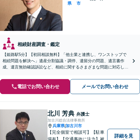
県
市
相続財産調査・鑑定
【姫路駅5分】【初回相談無料】「他士業と連携し、ワンストップで
相続問題を解決へ」遺産分割協議・調停、遺留分の問題、遺言書作
成、遺言無効確認訴訟など、相続に関するさまざまな問題に対応して
います。「事業承継もご相談ください」【休日・夜間相談可】
電話でお問い合わせ
メールでお問い合わせ
北川 芳典
弁護士
加古川総合法律事務所
兵庫県
加古川市
|
【完全個室で相談可】【駐車
詳細を見
場有】【交通事故に注力】被