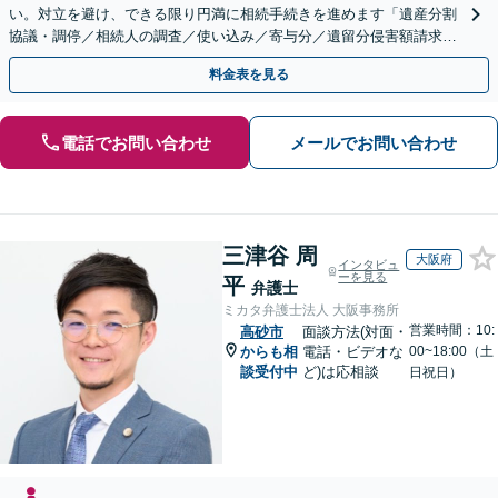
い。対立を避け、できる限り円満に相続手続きを進めます「遺産分割
協議・調停／相続人の調査／使い込み／寄与分／遺留分侵害額請求／
相続放棄（借金の相続）／遺言書作成【休日・夜間相談可】
料金表を見る
電話でお問い合わせ
メールでお問い合わせ
三津谷 周
大阪府
インタビュ
ーを見る
平
弁護士
ミカタ弁護士法人 大阪事務所
営業時間：10:
高砂市
面談方法(対面・
からも相
電話・ビデオな
00~18:00（土
談受付中
ど)は応相談
日祝日）