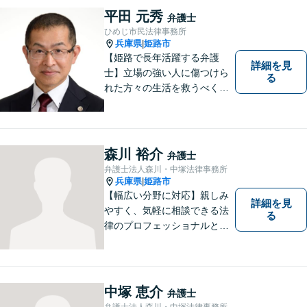
ら、お早めに弁護士にご相談
平田 元秀
弁護士
ください。
ひめじ市民法律事務所
兵庫県
姫路市
|
【姫路で長年活躍する弁護
詳細を見
士】立場の強い人に傷つけら
る
れた方々の生活を救うべく、
日々邁進しております。弁護
団事件にも精力的に取り組む
弁護士。お困りごとはなんで
もご相談ください。二人三脚
森川 裕介
弁護士
で平穏な生活を取り戻しまし
弁護士法人森川・中塚法律事務所
ょう。【Zoom・電話相談O
兵庫県
姫路市
|
K】
【幅広い分野に対応】親しみ
詳細を見
やすく、気軽に相談できる法
る
律のプロフェッショナルとし
て、日々精進しております。
あなたの法律のパートナーと
して、解決への第一歩を全力
でサポートいたします。些細
中塚 恵介
弁護士
なことでもお気軽にご相談く
弁護士法人森川・中塚法律事務所