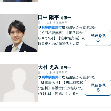
現状やご意向をじっくりお伺
いします！【JR東加古川駅徒
歩7分】
田中 陽平
弁護士
田中・大村法律事務所
兵庫県
姫路市
姫路駅
から徒歩10分
|
【初回相談無料】【姫路駅か
詳細を見
ら車で5分】【駐車場完備】依
る
頼者様との信頼関係を大切
に、地元に根ざした弁護士と
して活動しています。個人の
方・企業の方、双方からご相
談をお受けしております。離
大村 えみ
弁護士
婚・借金問題・交通事故・企
田中・大村法律事務所
業法務など幅広く対応してい
兵庫県
姫路市
姫路駅
から徒歩10分
|
ます。
【駐車場あり】【初回相談30
詳細を見
分無料】弁護士にご相談いた
る
だければ、問題がしかるべき
方向に向かうよう、全力でサ
ポートさせていただきます。
もし法律問題でお困りでした