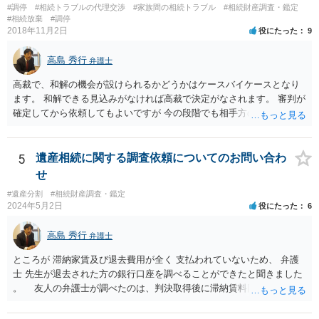
#調停
#相続トラブルの代理交渉
#家族間の相続トラブル
#相続財産調査・鑑定
分かると思います。遺産分割協議書の偽造等により既に相続登記され
#相続放棄
#調停
てしまっている場合は、住所などに当たりをつけて登記名義を調べて
2018年11月2日
役にたった
9
探すことになるでしょう。 代理人弁護士を立てられるのはおすすめで
すが、現代では、各々が自由に価格設定をしていますので、特に相場
高島 秀行
弁護士
はお示しできません。ただし、かつて日本弁護士連合会が設けていた
報酬基準を踏まえて価格設定している弁護士は一定数いると思います
高裁で、和解の機会が設けられるかどうかはケースバイケースとなり
ので、それが一応の目安となるでしょう。
ます。 和解できる見込みがなければ高裁で決定がなされます。 審判が
確定してから依頼してもよいですが 今の段階でも相手方の連絡が迷惑
であれば 弁護士に依頼してもよいと思います。
5
遺産相続に関する調査依頼についてのお問い合わ
せ
#遺産分割
#相続財産調査・鑑定
2024年5月2日
役にたった
6
高島 秀行
弁護士
ところが 滞納家賃及び退去費用が全く 支払われていないため、 弁護
士 先生が退去された方の銀行口座を調べることができたと聞きました
。 友人の弁護士が調べたのは、判決取得後に滞納賃料回収のため
に、預金の有無及び残高の開示を求めたもので 判決を取るために、
預金の入出金履歴を調べたわけではありません。 残念ながら、事案