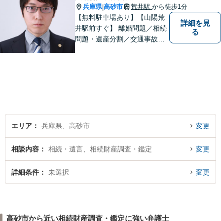
兵庫県
高砂市
荒井駅
から徒歩1分
|
【無料駐車場あり】【山陽荒
詳細を見
井駅前すぐ】 離婚問題／相続
る
問題・遺産分割／交通事故／
刑事事件など、幅広く対応し
ます。 法律相談は初回３０分
無料ですのでお気軽にご相談
ください。
エリア
兵庫県、高砂市
変更
相談内容
相続・遺言、相続財産調査・鑑定
変更
詳細条件
未選択
変更
高砂市から近い相続財産調査・鑑定に強い弁護士