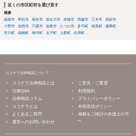
近くの市区町村を選び直す
播磨
姫路市
明石市
相生市
加古川市
赤穂市
西脇市
三木市
高砂市
小野市
加西市
宍粟市
加東市
たつの市
多可町
稲美町
播磨町
市川町
福崎町
神河町
太子町
上郡町
佐用町
ココナラ法律相談について
ココナラ法律相談とは
ご意見・ご要望
法律Q&A
利用規約
法律相談コラム
プライバシーポリシー
ココナラとは
外部送信ポリシー
よくあるご質問
掲載をご検討の弁護士の方
へ
運営へのお問い合わせ