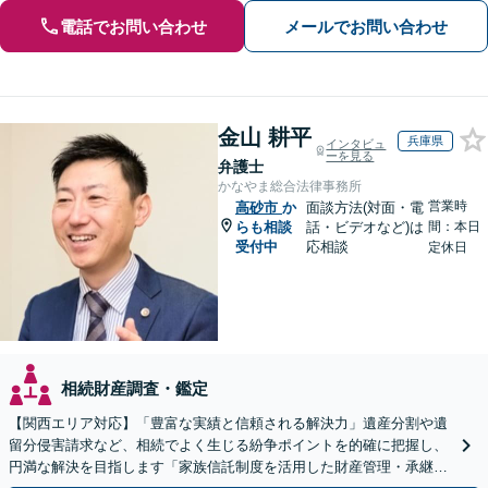
電話でお問い合わせ
メールでお問い合わせ
金山 耕平
兵庫県
インタビュ
ーを見る
弁護士
かなやま総合法律事務所
営業時
高砂市
か
面談方法(対面・電
らも相談
話・ビデオなど)は
間：本日
受付中
応相談
定休日
相続財産調査・鑑定
【関西エリア対応】「豊富な実績と信頼される解決力」遺産分割や遺
留分侵害請求など、相続でよく生じる紛争ポイントを的確に把握し、
円満な解決を目指します「家族信託制度を活用した財産管理・承継プ