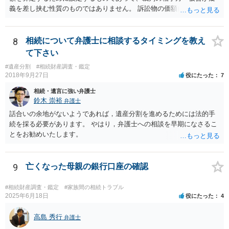
義を差し挟む性質のものではありません。 訴訟物の価額自体が裁判の
目的（審理の対象）となることもありませんので、上申書や証拠を出
したとしても、変更されることはありません。
8
相続について弁護士に相談するタイミングを教え
て下さい
#遺産分割
#相続財産調査・鑑定
2018年9月27日
役にたった
7
相続・遺言に強い弁護士
鈴木 崇裕
弁護士
話合いの余地がないようであれば，遺産分割を進めるためには法的手
続を採る必要があります。 やはり，弁護士への相談を早期になさるこ
とをお勧めいたします。
9
亡くなった母親の銀行口座の確認
#相続財産調査・鑑定
#家族間の相続トラブル
2025年6月18日
役にたった
4
高島 秀行
弁護士