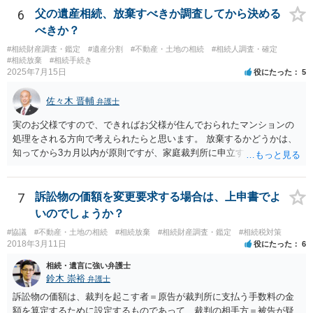
や目的も異なりますし、開示の内容も異なります。
6
父の遺産相続、放棄すべきか調査してから決める
べきか？
#相続財産調査・鑑定
#遺産分割
#不動産・土地の相続
#相続人調査・確定
#相続放棄
#相続手続き
2025年7月15日
役にたった
5
佐々木 晋輔
弁護士
実のお父様ですので、できればお父様が住んでおられたマンションの
処理をされる方向で考えられたらと思います。 放棄するかどうかは、
知ってから3カ月以内が原則ですが、家庭裁判所に申立すれば3カ月の
期間を伸長することができます。 その間に、財産の状況を調査して、
放棄するかどうか決めることができます。 銀行やサラ金が数年も放置
することはありませんので、数年後に借金が発見される可能性はほぼ
7
訴訟物の価額を変更要求する場合は、上申書でよ
ありません。 なお、私が扱った相続放棄を検討していた案件で、期間
いのでしょうか？
伸長して調査したところ、サラ金に対する過払金など相当な財産が見
#協議
#不動産・土地の相続
#相続放棄
#相続財産調査・鑑定
#相続税対策
つかったため相続したという事例がありました。
2018年3月11日
役にたった
6
相続・遺言に強い弁護士
鈴木 崇裕
弁護士
訴訟物の価額は、裁判を起こす者＝原告が裁判所に支払う手数料の金
額を算定するために設定するものであって、裁判の相手方＝被告が疑