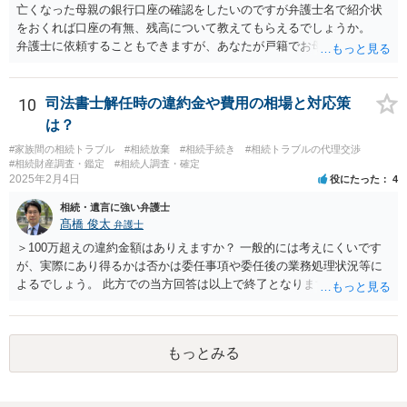
亡くなった母親の銀行口座の確認をしたいのですが弁護士名で紹介状
をおくれば口座の有無、残高について教えてもらえるでしょうか。
弁護士に依頼することもできますが、あなたが戸籍でお母さんの相続
人であり、相続人本人であることなどを証明すれば、口座の有無や残
高は教えてくれると思います。 自分ではよくわからないということ
であれば、弁護士に相談し依頼されたら良いと思います。
10
司法書士解任時の違約金や費用の相場と対応策
は？
#家族間の相続トラブル
#相続放棄
#相続手続き
#相続トラブルの代理交渉
#相続財産調査・鑑定
#相続人調査・確定
2025年2月4日
役にたった
4
相続・遺言に強い弁護士
髙橋 俊太
弁護士
＞100万超えの違約金額はありえますか？ 一般的には考えにくいです
が、実際にあり得るかは否かは委任事項や委任後の業務処理状況等に
よるでしょう。 此方での当方回答は以上で終了となりますが、参考に
なりましたら幸いです。
もっとみる