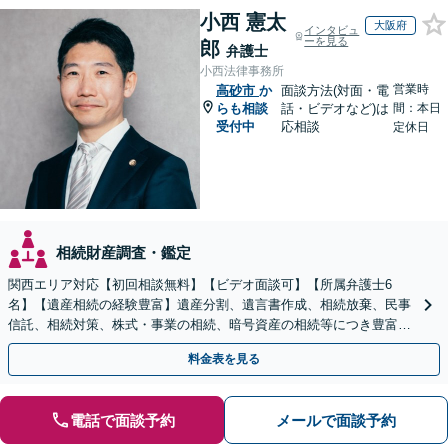
小西 憲太
大阪府
インタビュ
ーを見る
郎
弁護士
小西法律事務所
営業時
高砂市
か
面談方法(対面・電
らも相談
話・ビデオなど)は
間：本日
受付中
応相談
定休日
相続財産調査・鑑定
関西エリア対応【初回相談無料】【ビデオ面談可】【所属弁護士6
名】【遺産相続の経験豊富】遺産分割、遺言書作成、相続放棄、民事
信託、相続対策、株式・事業の相続、暗号資産の相続等につき豊富な
対応実績。【バリアフリー】【完全個室対応】
料金表を見る
電話で面談予約
メールで面談予約