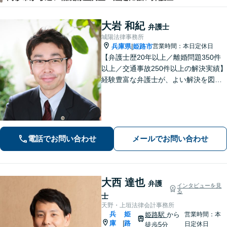
大岩 和紀
弁護士
城陽法律事務所
兵庫県
姫路市
営業時間：本日定休日
|
【弁護士歴20年以上／離婚問題350件
以上／交通事故250件以上の解決実績】
経験豊富な弁護士が、よい解決を図り
ます。不貞・暴力など離婚原因がない
事案でも離婚成立に至った事案を多数
経験【女性の離婚初回相談無料】交通
事故／借金・債務整理のご相談もお任
せ！
電話でお問い合わせ
メールでお問い合わせ
大西 達也
弁護
インタビューを見
る
士
天野・上垣法律会計事務所
兵
姫
姫路駅
から
営業時間：本
庫
路
|
日定休日
徒歩5分