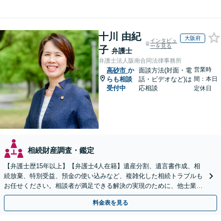
十川 由紀
大阪府
インタビュ
ーを見る
子
弁護士
弁護士法人阪南合同法律事務所
営業時
高砂市
か
面談方法(対面・電
らも相談
話・ビデオなど)は
間：本日
受付中
応相談
定休日
相続財産調査・鑑定
【弁護士歴15年以上】【弁護士4人在籍】遺産分割、遺言書作成、相
続放棄、特別受益、預金の使い込みなど、複雑化した相続トラブルも
お任せください。相談者が満足できる解決の実現のために、他士業と
連携し最善を尽くします【完全個室】
料金表を見る