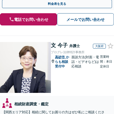
ランのご提案」「次世代へ想いを託す円滑な事業承継」
料金表を見る
電話でお問い合わせ
メールでお問い合わせ
文 今子
弁護士
大阪府
プログレ法律特許事務所
営業時
高砂市
か
面談方法(対面・電
らも相談
話・ビデオなど)は
間：本日
受付中
応相談
定休日
相続財産調査・鑑定
【関西エリア対応】相続に関してお困りの方はぜひ私にご相談くださ