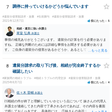
め、後からひっくり返すということは難しくなってくるかと思われま
す。 公開相談の場でのご相談については、どうしても限界が出てしま
7
調停に持っていけるかどうか悩んでいます
うため、一度個別にご相談をされることをお勧めいたします。
#遺留分侵害額請求・放棄
#生前贈与
#遺留分侵害額請求・放棄
2021年12月7日
役にたった
5
相続・遺言に強い弁護士
尾畠 弘典
弁護士
事情の補充ありがとうございます。 遺留分の計算を行う必要がありま
すね。 正確な判断のためには詳細な事情をお聞きする必要がありま
す。 ご自身の遺留分の侵害があるかどうか、あるとしてどの程度の金
額となるかを正確に把握されたいのであれば、一度お近くの弁護士に
相談されるのが良いと思います。
8
遺留分請求の取り下げ後、相続が完全終了するか
確認したい
#家族間の相続トラブル
#相続トラブルの代理交渉
#遺留分侵害額請求・放棄
2025年8月7日
役にたった
4
佐々木 晋輔
弁護士
⑴相続の件が終了と理解していいかという点について 妹さんの代理人
弁護士が連絡してきた内容で了承されるのであれば、その内容を書面
で残しておくべきです。 具体的には、 ①妹さんの弁護士に対して、連