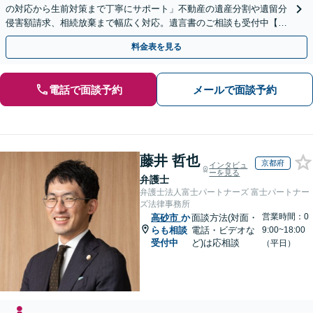
の対応から生前対策まで丁寧にサポート」不動産の遺産分割や遺留分
侵害額請求、相続放棄まで幅広く対応。遺言書のご相談も受付中【夜
間・休日面談可】【WEB面談】【完全個室】
料金表を見る
電話で面談予約
メールで面談予約
藤井 哲也
京都府
インタビュ
ーを見る
弁護士
弁護士法人富士パートナーズ 富士パートナー
ズ法律事務所
営業時間：0
高砂市
か
面談方法(対面・
らも相談
電話・ビデオな
9:00~18:00
受付中
ど)は応相談
（平日）