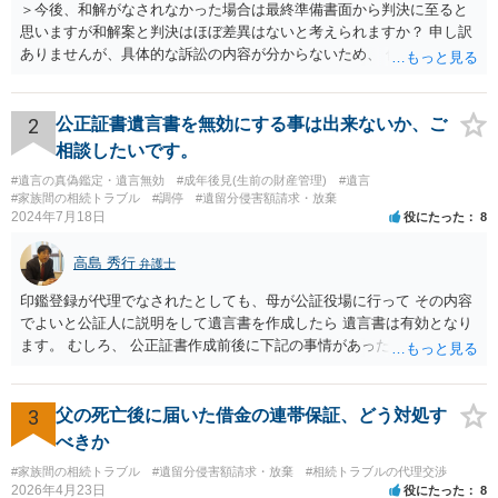
＞今後、和解がなされなかった場合は最終準備書面から判決に至ると
思いますが和解案と判決はほぼ差異はないと考えられますか？ 申し訳
ありませんが、具体的な訴訟の内容が分からないため、 何とも回答が
難しい、といわざるを得ません。 繰り返しになりますが、事情をよく
わかっている代理人弁護士に聞くか、 訴訟資料を持って面談相談に行
ってみましょう。 その上で、一般論として回答するなら、和解案と判
2
公正証書遺言書を無効にする事は出来ないか、ご
決は（ケースによって程度の差はあっても）食い違うことが多いで
相談したいです。
す。 金額は適当ですが、例えば判決で１００万円支払え、という結論
#遺言の真偽鑑定・遺言無効
#成年後見(生前の財産管理)
#遺言
になりそうな場合、 そのまま１００万円を和解案として提示しても、
#家族間の相続トラブル
#調停
#遺留分侵害額請求・放棄
判決と変わらないなら払う側としてはあまり和解に応じようという気
2024年7月18日
役にたった
8
にはなりにくいです。 他方で、７０万円で和解を提示した場合、 「こ
のまま判決で１００万円支払いとなるより、７０万円でまとめた方が
高島 秀行
弁護士
マシ」ということで、 合意の可能性が出てきます。 応じるかどうか
は、判決になったらどうなりそうか、という点についての検討が不可
印鑑登録が代理でなされたとしても、母が公証役場に行って その内容
欠ですので、 初めに述べた通り、代理人と相談するか、資料を持って
でよいと公証人に説明をして遺言書を作成したら 遺言書は有効となり
面談相談に行ってみることをお勧めします。
ます。 むしろ、 公正証書作成前後に下記の事情があったことが証明で
きれば判断能力がなく 無効だったと主張することが可能です。 翌年1
月に携帯が新しくなった母からの第一声は「ここにいたら殺される」
「面会に来てくれ」で、長男に聞くと「面会は出来ない。俺は携帯電
3
父の死亡後に届いた借金の連帯保証、どう対処す
話の使い方を教える為に会っている」「母の話は聞かなくて良い」と
べきか
電話が切れました。その後の電話でも「食事に毒が入っている」「体
#家族間の相続トラブル
#遺留分侵害額請求・放棄
#相続トラブルの代理交渉
にチップが埋められている」等、おかしかったです。 当時の診療記
2026年4月23日
役にたった
8