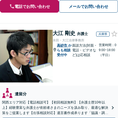
電話でお問い合わせ
メールでお問い合わせ
大江 剛史
弁護士
兵庫県
水田・大江法律事務所
営業時間：0
高砂市
か
面談方法(対面・
らも相談
電話・ビデオな
9:00~18:00
受付中
ど)は応相談
（平日）
遺留分
関西エリア対応【電話相談可】【初回相談無料】【弁護士歴10年以
上】経験豊富な弁護士が依頼者さまのニーズを汲み取り、最適な解決
策をご提案します【出張相談対応】遺言書作成承ります「協議・調