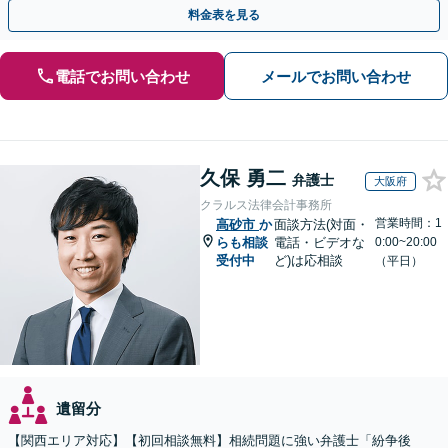
停・審判どの段階でも相談OK」【分割・後払い利用可】
料金表を見る
電話でお問い合わせ
メールでお問い合わせ
久保 勇二
弁護士
大阪府
クラルス法律会計事務所
営業時間：1
高砂市
か
面談方法(対面・
らも相談
電話・ビデオな
0:00~20:00
受付中
ど)は応相談
（平日）
遺留分
【関西エリア対応】【初回相談無料】相続問題に強い弁護士「紛争後