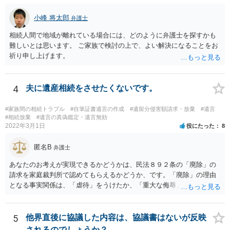
録、介護認定の資料、介護記録を取得して 弁護士に面談で相談された
方がよいと思います。
小峰 将太郎
弁護士
相続人間で地域が離れている場合には、どのように弁護士を探すかも
難しいとは思います。 ご家族で検討の上で、よい解決になることをお
祈り申し上げます。
4
夫に遺産相続をさせたくないです。
#家族間の相続トラブル
#自筆証書遺言の作成
#遺留分侵害額請求・放棄
#遺言
#相続放棄
#遺言の真偽鑑定・遺言無効
2022年3月1日
役にたった
8
匿名B
弁護士
あなたのお考えが実現できるかどうかは、民法８９２条の「廃除」の
請求を家庭裁判所で認めてもらえるかどうか、です。「廃除」の理由
となる事実関係は、「虐待」をうけたか、「重大な侮辱」を受けた
か、推定相続人たる夫に「その他著しい非行」があったか否かです。
「廃除」は遺言でも可能です（民法８９３条）。 弁護士に具体的な事
情を話して相談して、「廃除」が可能か、実際に法律相談を受けるこ
5
他界直後に協議した内容は、協議書はないが反映
とをお勧めします。
されるのでしょうか？