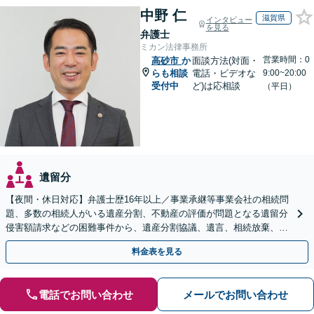
中野 仁
滋賀県
インタビュー
を見る
弁護士
ミカン法律事務所
営業時間：0
高砂市
か
面談方法(対面・
らも相談
電話・ビデオな
9:00~20:00
受付中
ど)は応相談
（平日）
遺留分
【夜間・休日対応】弁護士歴16年以上／事業承継等事業会社の相続問
題、多数の相続人がいる遺産分割、不動産の評価が問題となる遺留分
侵害額請求などの困難事件から、遺産分割協議、遺言、相続放棄、使
途不明金の調査まで、全般の経験豊富【JR草津駅2分】
料金表を見る
電話でお問い合わせ
メールでお問い合わせ