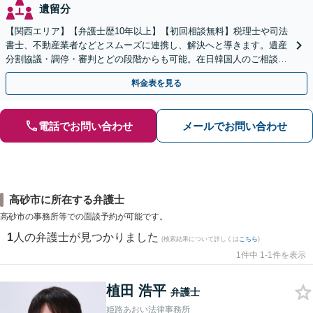
遺留分
【関西エリア】【弁護士歴10年以上】【初回相談無料】税理士や司法
書士、不動産業者などとスムーズに連携し、解決へと導きます。遺産
分割協議・調停・審判とどの段階からも可能。在日韓国人のご相談も
対応しております【休日・夜間相談可】
料金表を見る
電話でお問い合わせ
メールでお問い合わせ
高砂市に所在する弁護士
高砂市の事務所等での面談予約が可能です。
1
人の弁護士が見つかりました
(検索結果について詳しくは
こちら
)
1件中 1-1件を表示
植田 浩平
弁護士
姫路あおい法律事務所