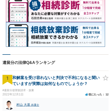
遺留分の法律Q&Aランキング
1
和解案を受け容れないと判決で不利になると聞い
ていますが実際は如何なものでしょうか？
#遺留分侵害額請求・放棄
2022年12月1日
役にたった
12
村山 大基
弁護士