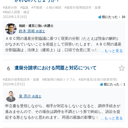
#遺産分割
#協議
#不動産・土地の相続
#遺留分侵害額請求・放棄
#相続人調査・確定
2018年1月24日
役にたった
10
相続・遺言に強い弁護士
鈴木 崇裕
弁護士
ＡＢＣ間の遺産分割協議に基づく現実の分割（たとえば預金の解約）
がなされていないことを前提として回答いたします。 ＡＢＣ間の遺産
分割協議は，法律上（建前上）は，口頭で合意に至ったものであって
も有効です。 しかし，口頭で合意したことを立証する方法がありませ
ん。 また，不動産の名義を移転するためには，遺産分割協議書への署
名捺印を得る必要があります。 したがって，残念ながら，「ＡＢＣ間
6
遺留分請求における問題と対応について
の遺産分割協議が有効に成立している」という前提に基づく主張は困
難と思われます。 「ＡＢＣ間の遺産分割協議は未了のまま，ＡとＢが
#遺留分侵害額請求・放棄
#家族間の相続トラブル
#成年後見(生前の財産管理)
死亡し，二次相続が発生した」という前提に基づいて協議を進める必
2024年2月5日
役にたった
1
要があります。 もちろん，Ｃの立場としては，ＡＢＣ間の遺産分割協
議の内容を前提とした主張をすることが最も有利ですが，ＡＢの相続
泉 亮介
弁護士
人は応じない姿勢を示していることから，実現は困難だと思います。
申立書を受領しながら、相手が対応をしないとなると、調停手続きが
主張としては維持しつつも，現実的な解決方法（遺産分割協議の落と
進みませんので、その場合は調停を不調という形で終結し、訴訟を提
しどころ）としては，譲歩することを甘受しなければならないかもし
起する形となるかと思われます。 同居の親族の影響なく、というのは
れません。
難しいでしょう。ただ、裁判や調停の中では主張等が書面で残るた