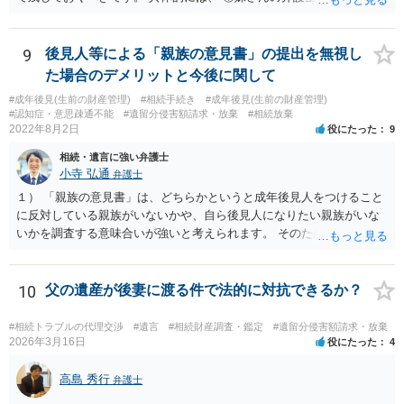
絡してきた内容（遺留分請求は取り下げる、唯一執行されていない母
の預金を振り込めば終了など）を記載した合意書等の書面を作成して
もらう。 ②相談者様はその書面の内容をしっかり確認する。納得でき
9
後見人等による「親族の意見書」の提出を無視し
ない部分があれば、説明を求めたり、修正を求める。 なお、相続に
た場合のデメリットと今後に関して
関してお互いに債権債務がないことを確認する旨を記載してもらいま
#成年後見(生前の財産管理)
#相続手続き
#成年後見(生前の財産管理)
しょう。その記載があれば、相続の件は終了となります。 ③合意書等
#認知症・意思疎通不能
#遺留分侵害額請求・放棄
#相続放棄
が納得できる内容になれば、お互いに署名捺印する。 という流れで
2022年8月2日
役にたった
9
す。 合意書等に署名捺印してもいいか不安があるようでしたら、署名
相続・遺言に強い弁護士
捺印する前に、相談者様も別の弁護士に相談して確認してもらうので
小寺 弘通
弁護士
もいいと思います。 ⑵振込先が弁護士宛であることについて 代理人弁
護士の預り口座を振込先とするのはよくあることです。 問題ないと思
１） 「親族の意見書」は、どちらかというと成年後見人をつけること
います。
に反対している親族がいないかや、自ら後見人になりたい親族がいな
いかを調査する意味合いが強いと考えられます。 そのため、ご相談の
ご事情であれば無視してしまっても特に不都合はないと考えられま
す。 ２） 場合によっては、介護や被後見人の財産の処分等に関して、
後見人から相談があることも考えられます。 また、お祖母さんがお亡
10
父の遺産が後妻に渡る件で法的に対抗できるか？
くなりになった場合、相続人となる可能性がありますが、 その場合は
相続放棄されれば問題ありません。 ３） 完全に拒否する方法はないか
#相続トラブルの代理交渉
#遺言
#相続財産調査・鑑定
#遺留分侵害額請求・放棄
もしれませんが、 関わりを持ちたくないとのことでしたら、親族の意
2026年3月16日
役にたった
4
見書にその旨を記載して提出しておけば良いかも知れません。 後見人
としても、関わりを拒否している親族にあえて連絡をしてくる可能性
高島 秀行
弁護士
は低いと考えられます。 以上、ご参考になさってください。