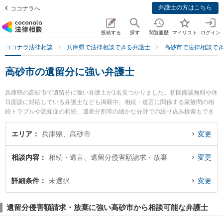
弁護士の方はこちら
ココナラへ
投稿する
探す
閲覧履歴
マイリスト
ログイン
ココナラ法律相談
兵庫県で法律相談できる弁護士
高砂市で法律相談で
高砂市の遺留分に強い弁護士
兵庫県の高砂市で遺留分に強い弁護士が1名見つかりました。初回面談無料や休
日面談に対応している弁護士なども掲載中。相続・遺言に関係する家族間の相
続トラブルや認知症の相続、遺産分割等の細かな分野での絞り込み検索もでき
便利です。特に姫路あおい法律事務所の植田 浩平弁護士のプロフィール情報や
弁護士費用、強みなどが注目されています。『高砂市で土日や夜間に発生した
エリア
兵庫県、高砂市
変更
遺留分のトラブルを今すぐに弁護士に相談したい』『遺留分のトラブル解決の
実績豊富な近くの弁護士を検索したい』『初回相談無料で遺留分を法律相談で
相談内容
相続・遺言、遺留分侵害額請求・放棄
変更
きる高砂市内の弁護士に相談予約したい』などでお困りの相談者さんにおすす
めです。
詳細条件
未選択
変更
遺留分侵害額請求・放棄に強い高砂市から相談可能な弁護士