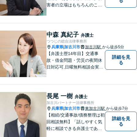
る
害者の立場はもちろんのこ
と、加害者側の立場でも事件
を処理してきた経験があり、
その経験の中で交通事故に関
する知識を研鑽して参りまし
中森 真紀子
弁護士
た。依頼者様の立場に立って
つつじの総合法律事務所
親身に対応いたしますので、
兵庫県
加古川市
加古川駅
から徒歩5分
|
ご相談ください。
【弁護士歴14年目】交通事
詳細を見
故・借金問題・労災の夜間休
る
日対応可,日曜無料相談会実施
中！ あなたの輝かしい未来
の創出を弁護士がお手伝いし
ます！
長尾 一樹
弁護士
加古川パートナー法律事務所
兵庫県
加古川市
東加古川駅
から徒歩7分
|
【相続/交通事故/債務整理は初
詳細を見
回相談無料】「話しやすく気
る
軽に相談できる弁護士である
こと」をモットーに、皆様の