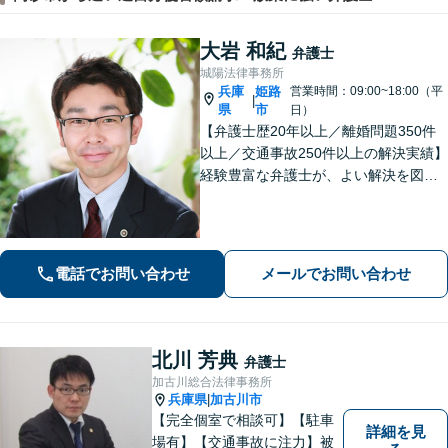
大岩 和紀
弁護士
城陽法律事務所
兵庫
姫路
営業時間：09:00~18:00（平
|
県
市
日）
【弁護士歴20年以上／離婚問題350件
以上／交通事故250件以上の解決実績】
経験豊富な弁護士が、よい解決を図り
ます。不貞・暴力など離婚原因がない
事案でも離婚成立に至った事案を多数
経験【女性の離婚初回相談無料】交通
事故／借金・債務整理のご相談もお任
電話でお問い合わせ
メールでお問い合わせ
せ！
北川 芳典
弁護士
加古川総合法律事務所
兵庫県
加古川市
|
【完全個室で相談可】【駐車
詳細を見
場有】【交通事故に注力】被