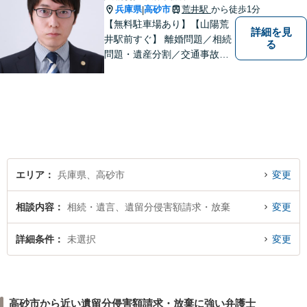
兵庫県
高砂市
荒井駅
から徒歩1分
|
【無料駐車場あり】【山陽荒
詳細を見
井駅前すぐ】 離婚問題／相続
る
問題・遺産分割／交通事故／
刑事事件など、幅広く対応し
ます。 法律相談は初回３０分
無料ですのでお気軽にご相談
ください。
エリア
兵庫県、高砂市
変更
相談内容
相続・遺言、遺留分侵害額請求・放棄
変更
詳細条件
未選択
変更
高砂市から近い遺留分侵害額請求・放棄に強い弁護士