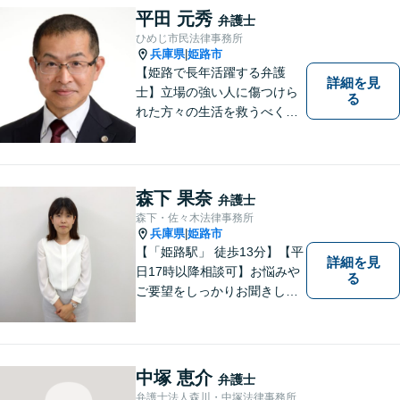
ら、お早めに弁護士にご相談
平田 元秀
弁護士
ください。
ひめじ市民法律事務所
兵庫県
姫路市
|
【姫路で長年活躍する弁護
詳細を見
士】立場の強い人に傷つけら
る
れた方々の生活を救うべく、
日々邁進しております。弁護
団事件にも精力的に取り組む
弁護士。お困りごとはなんで
もご相談ください。二人三脚
森下 果奈
弁護士
で平穏な生活を取り戻しまし
森下・佐々木法律事務所
ょう。【Zoom・電話相談O
兵庫県
姫路市
|
K】
【「姫路駅」 徒歩13分】【平
詳細を見
日17時以降相談可】お悩みや
る
ご要望をしっかりお聞きし、
納得できる解決を提案しま
す。どのようなご相談でも丁
寧にお話をお聞きし，ご相談
いただいたことで安心感を得
中塚 恵介
弁護士
ていただけるよう尽力しま
弁護士法人森川・中塚法律事務所