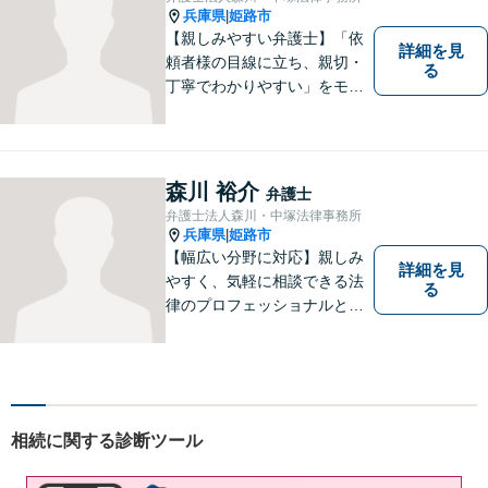
す。遠慮なく相談してくださ
兵庫県
姫路市
|
い。
【親しみやすい弁護士】「依
詳細を見
頼者様の目線に立ち、親切・
る
丁寧でわかりやすい」をモッ
トーにご相談しやすい雰囲気
作りを心がけております。借
金問題や離婚問題など自分で
はどうにもならないと思える
森川 裕介
弁護士
事でも、弁護士に相談するこ
弁護士法人森川・中塚法律事務所
とでスムーズな解決に繋がる
兵庫県
姫路市
|
ことがあります。
【幅広い分野に対応】親しみ
詳細を見
やすく、気軽に相談できる法
る
律のプロフェッショナルとし
て、日々精進しております。
あなたの法律のパートナーと
して、解決への第一歩を全力
でサポートいたします。些細
なことでもお気軽にご相談く
相続に関する診断ツール
ださい。