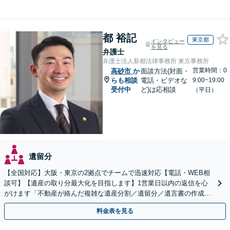
都 裕記
東京都
インタビュー
を見る
弁護士
弁護士法人新都法律事務所 東京事務所
営業時間：0
高砂市
か
面談方法(対面・
らも相談
電話・ビデオな
9:00~19:00
受付中
ど)は応相談
（平日）
遺留分
【全国対応】大阪・東京の2拠点でチームで迅速対応【電話・WEB相
談可】【遺産の取り分最大化を目指します】1営業日以内の返信を心
がけます「不動産が絡んだ複雑な遺産分割／遺留分／遺言書の作成・
執行／事業承継など、お任せください」【休日相談あり】
料金表を見る