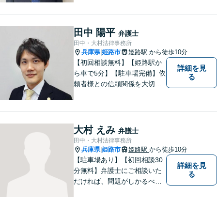
現状やご意向をじっくりお伺
いします！【JR東加古川駅徒
歩7分】
田中 陽平
弁護士
田中・大村法律事務所
兵庫県
姫路市
姫路駅
から徒歩10分
|
【初回相談無料】【姫路駅か
詳細を見
ら車で5分】【駐車場完備】依
る
頼者様との信頼関係を大切
に、地元に根ざした弁護士と
して活動しています。個人の
方・企業の方、双方からご相
談をお受けしております。離
大村 えみ
弁護士
婚・借金問題・交通事故・企
田中・大村法律事務所
業法務など幅広く対応してい
兵庫県
姫路市
姫路駅
から徒歩10分
|
ます。
【駐車場あり】【初回相談30
詳細を見
分無料】弁護士にご相談いた
る
だければ、問題がしかるべき
方向に向かうよう、全力でサ
ポートさせていただきます。
もし法律問題でお困りでした