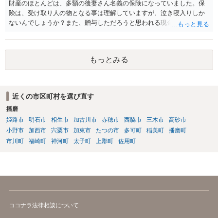
財産のほとんどは、多額の後妻さん名義の保険になっていました。保
険は、受け取り人の物となる事は理解していますが、泣き寝入りしか
ないんでしょうか？また、贈与しただろうと思われる現金の引き出し
も数年ありました。この現金についても泣き寝入りしかないんでしょ
うか？ 保険は原則として受取人のものですが、遺産全体での保険金
の割合が高い場合、掛け金が一括払いで、保険金が掛け金の額と同様
もっとみる
の額の場合などは特別受益として遺留分の対象となる可能性がありま
す。 多額の現金の引き出しは、相手に渡ったかどうか、そのとき父
の判断能力など事情によります。 弁護士に面談で詳しい事情を話し
て相談された方がよいと思います。
近くの市区町村を選び直す
播磨
姫路市
明石市
相生市
加古川市
赤穂市
西脇市
三木市
高砂市
小野市
加西市
宍粟市
加東市
たつの市
多可町
稲美町
播磨町
市川町
福崎町
神河町
太子町
上郡町
佐用町
ココナラ法律相談について