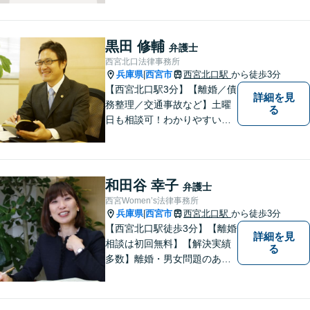
に相談してもいいのかな」と
迷われている方は、躊躇する
ことなく私にご相談くださ
黒田 修輔
弁護士
い。
西宮北口法律事務所
兵庫県
西宮市
西宮北口駅
から徒歩3分
|
【西宮北口駅3分】【離婚／債
詳細を見
務整理／交通事故など】土曜
る
日も相談可！わかりやすい料
金体系、話しやすい弁護士を
目指しています。【交通事
故・借金は無料相談◎】
和田谷 幸子
弁護士
西宮Women’s法律事務所
兵庫県
西宮市
西宮北口駅
から徒歩3分
|
【西宮北口駅徒歩3分】【離婚
詳細を見
相談は初回無料】【解決実績
る
多数】離婚・男女問題のあら
ゆる分野で多くの解決実績あ
り。丁寧できめ細やかな対応
で、満足度の高い解決を目指