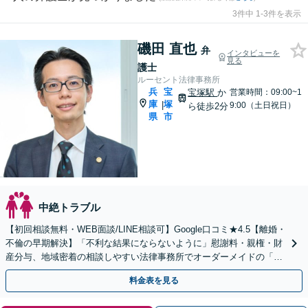
3件中 1-3件を表示
磯田 直也
弁
インタビューを
見る
護士
ルーセント法律事務所
兵
宝
宝塚駅
か
営業時間：09:00~1
庫
塚
|
9:00（土日祝日）
ら徒歩2分
県
市
中絶トラブル
【初回相談無料・WEB面談/LINE相談可】Google口コミ★4.5【離婚・
不倫の早期解決】「不利な結果にならないように」慰謝料・親権・財
産分与、地域密着の相談しやすい法律事務所でオーダーメイドの「後
悔しない」解決を【夜間休日対応】
料金表を見る