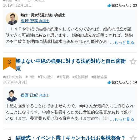
2019年12月10日
役にたった
23
離婚・男女問題に強い弁護士
理崎 智英
弁護士
ＬＩＮＥや手紙で結婚の約束をしているのであれば、婚約の成立が証
明できる可能性はあると思います。 婚約の成立が証明できれば、婚約
の不当破棄を理由に慰謝料請求も認められる可能性があります。
3
望まない中絶の強要に対する法的対応と自己防衛
策
#婚外の妊娠
#中絶
#子の認知
#養育費
#親族関係
#離婚協議
2023年4月9日
役にたった
14
俣野 政紀
弁護士
中絶を強要することはできませんので、pipiさんが最終的にご判断され
ることになります。中絶を強要するために脅迫的な発言があれば犯罪
となります。養育費も受け取る権利もありますので、認知等につきお
相手がきちんと対応しないのであれば弁護士にご相談されることをお
勧めします。
4
結婚式・イベント業｜キャンセルはお客様都合？