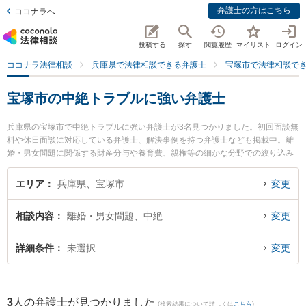
弁護士の方はこちら
ココナラへ
投稿する
探す
閲覧履歴
マイリスト
ログイン
ココナラ法律相談
兵庫県で法律相談できる弁護士
宝塚市で法律相談で
宝塚市の中絶トラブルに強い弁護士
兵庫県の宝塚市で中絶トラブルに強い弁護士が3名見つかりました。初回面談無
料や休日面談に対応している弁護士、解決事例を持つ弁護士なども掲載中。離
婚・男女問題に関係する財産分与や養育費、親権等の細かな分野での絞り込み
検索もでき便利です。特にルーセント法律事務所の磯田 直也弁護士や宝塚とも
り法律事務所の佐藤 英生弁護士、ルーセント法律事務所の前田 修平弁護士のプ
エリア
兵庫県、宝塚市
変更
ロフィール情報や弁護士費用、強みなどが注目されています。『宝塚市で土日
や夜間に発生した中絶トラブルのトラブルを今すぐに弁護士に相談したい』
相談内容
離婚・男女問題、中絶
変更
『中絶トラブルのトラブル解決の実績豊富な近くの弁護士を検索したい』『初
回相談無料で中絶トラブルを法律相談できる宝塚市内の弁護士に相談予約した
い』などでお困りの相談者さんにおすすめです。
詳細条件
未選択
変更
3
人の弁護士が見つかりました
(検索結果について詳しくは
こちら
)