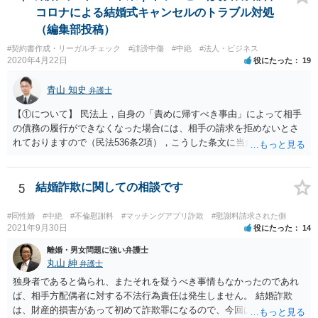
コロナによる結婚式キャンセルのトラブル対処
（編集部投稿）
#契約書作成・リーガルチェック
#誹謗中傷
#中絶
#法人・ビジネス
2020年4月22日
役にたった
19
青山 知史
弁護士
【①について】 民法上，自身の「責めに帰すべき事由」によって相手
の債務の履行ができなくなった場合には、相手の請求を拒めないとさ
れておりますので（民法536条2項），こうした条文に当たるかが問題
となります。 まず形式的には，条文に当たる可能性は考えられます。
現在の各宣言や要請は，強制力のあるものではなく，震災等で対象施
設が滅失してしまった場合と異なり，挙式等自体が物理的に不可能に
5
結婚詐欺に関しての相談です
なったとまではいえないかと思われます。こうした中で，顧客の判断
でキャンセルを申し出たとすれば，形式的には顧客側に帰責性があっ
#同性婚
#中絶
#不倫慰謝料
#マッチングアプリ詐欺
#慰謝料請求された側
たといえる可能性は考えられます。 一方で，実質的に考えた場合，集
2021年9月30日
役にたった
14
会に供する施設等については，営業自粛を要請されているところ，結
離婚・男女問題に強い弁護士
婚式場等の施設についても，解釈によっては集会に供する施設の1つと
丸山 紳
弁護士
して，休止要請の対象と考える余地はあるかと思われます。 こうした
独身者であると偽られ、またそれを疑うべき事情もなかったのであれ
解釈を採った場合，強制力はないまでも，事実上挙式等の実施が困難
ば、相手方配偶者に対する不法行為責任は発生しません。 結婚詐欺
となる外部的要因があったとして，顧客の「責めに帰すべき事由」が
は、財産的損害があって初めて詐欺罪になるので、今回は該当しませ
あるとまではいえず，結婚式場等からの請求が認められない可能性は