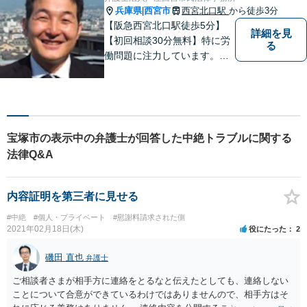
兵庫県
西宮市
西宮北口駅
から徒歩3分
|
【阪急西宮北口駅徒歩5分】
詳細を見
【初回相談30分無料】特に労
る
働問題に注力しています。残
業代、労災事故、不当解雇等
の問題でお困りの方はぜひお
気軽にご相談ください。また
民事事件，家事事件，刑事事
件も幅広く取り扱っておりま
宝塚市の表示中の弁護士が回答した中絶トラブルに関する
す。
法律Q&A
内容証明を第三者に見せる
#中絶
#個人・プライベート
#慰謝料請求された側
2021年02月18日(木)
役にたった
2
磯田 直也
弁護士
ご相談者さまが相手方に連絡をとるなと伝えたとしても、連絡しない
ことについて合意ができているわけではありませんので、相手方はそ