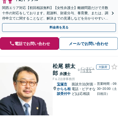
関西エリア対応【初回相談無料】【女性弁護士】離婚問題だけで月数
十件の対応をしております。慰謝料、財産分与、養育費、または、調
停申立てに関することなど、解決までの見通しなどを分かりやすい言
葉で丁寧にご説明します【完全個室】【丸太町駅3分】
料金表を見る
電話でお問い合わせ
メールでお問い合わせ
松尾 耕太
大阪府
インタビュ
ーを見る
郎
弁護士
F＆J法律事務所
営業時間：09:
宝塚市
面談方法(対面・
からも相
電話・ビデオな
30~20:00（土
談受付中
ど)は応相談
日祝日）