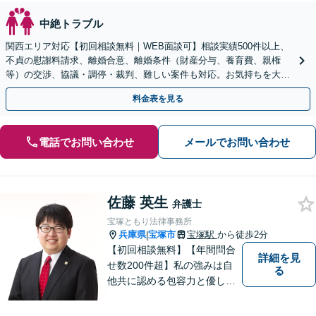
中絶トラブル
関西エリア対応【初回相談無料｜WEB面談可】相談実績500件以上、
不貞の慰謝料請求、離婚合意、離婚条件（財産分与、養育費、親権
等）の交渉、協議・調停・裁判、難しい案件も対応。お気持ちを大切
に、最良の解決へ【弁護士歴15年以上｜子連れ相談可】
料金表を見る
電話でお問い合わせ
メールでお問い合わせ
佐藤 英生
弁護士
宝塚ともり法律事務所
兵庫県
宝塚市
宝塚駅
から徒歩2分
|
【初回相談無料】【年間問合
詳細を見
せ数200件超】私の強みは自
る
他共に認める包容力と優しさ
です。相談しやすい弁護士を
お探しの方は是非ご連絡くだ