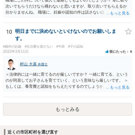
職場にこの件について個人で連絡してもよいのでしょうか？ 単に取り
次いでもらうだけなら構わないと思いますが、取り次いでもらえるか
分かりませんね。 職場に、妊娠や認知の件は話さないほうがよいと思
います。 それとも弁護士を通すべきなのでしょうか？ 相談者で対応が
難しいと思われれば、弁護士に入ってもらうことも検討されてくださ
い。 一度、お近くの弁護士に相談されてみてもよいと思います。
10
明日までに決めないといけないのでお願いしま
す。
#婚外の妊娠
#生活費を渡さない
#中絶
#子の認知
2022年3月11日
役にたった
6
村山 大基
弁護士
＞法律的には一緒に育てるのが厳しいですか？ 一緒に育てる、という
のが同居してお子さんを育てていく、という意味なら厳しいです。 ＞
もしくは、養育費と認知をもらえたりするのでしょうか、 相手が認知
を拒む場合、調停や裁判などの手続きで認知を求める必要がありま
す。 また、認知されたことを前提に、父親として子を養う義務があり
ますので、 養育費を請求できます。 ただ、極端な話相手に収入がなか
もっとみる
ったり、行方不明だったりすると、実際上の回収が難しい可能性はあ
ります。
近くの市区町村を選び直す