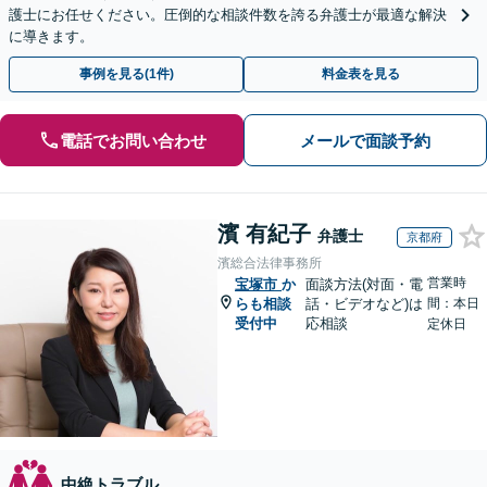
護士にお任せください。圧倒的な相談件数を誇る弁護士が最適な解決
に導きます。
事例を見る(1件)
料金表を見る
電話でお問い合わせ
メールで面談予約
濱 有紀子
弁護士
京都府
濱総合法律事務所
営業時
宝塚市
か
面談方法(対面・電
らも相談
話・ビデオなど)は
間：本日
受付中
応相談
定休日
中絶トラブル