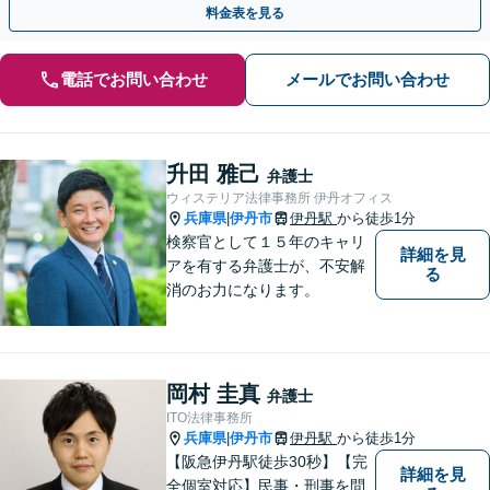
料金表を見る
電話でお問い合わせ
メールでお問い合わせ
升田 雅己
弁護士
ウィステリア法律事務所 伊丹オフィス
兵庫県
伊丹市
伊丹駅
から徒歩1分
|
検察官として１５年のキャリ
詳細を見
アを有する弁護士が、不安解
る
消のお力になります。
岡村 圭真
弁護士
ITO法律事務所
兵庫県
伊丹市
伊丹駅
から徒歩1分
|
【阪急伊丹駅徒歩30秒】【完
詳細を見
全個室対応】民事・刑事を問