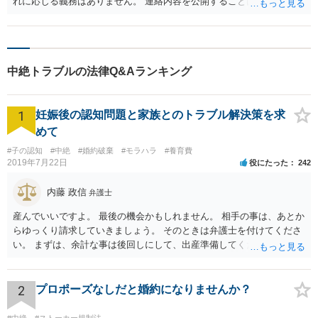
れに応じる義務はありません。 連絡内容を公開することはその方法に
よっては名誉毀損やプライバシー権侵害の可能性はありますが、今回
の内容では当たらないように思います。 配偶者が、自分に婚約者がい
ることを隠して交際していたり肉体関係を持っていたのであれば、相
手方から慰謝料を請求される可能性は十分にあります。
中絶トラブルの法律Q&Aランキング
1
妊娠後の認知問題と家族とのトラブル解決策を求
めて
#子の認知
#中絶
#婚約破棄
#モラハラ
#養育費
2019年7月22日
役にたった
242
内藤 政信
弁護士
産んでいいですよ。 最後の機会かもしれません。 相手の事は、あとか
らゆっくり請求していきましょう。 そのときは弁護士を付けてくださ
い。 まずは、余計な事は後回しにして、出産準備してください。
2
プロポーズなしだと婚約になりませんか？
#中絶
#ストーカー規制法