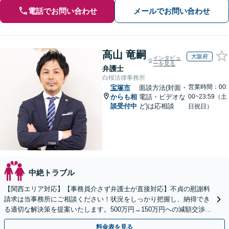
電話でお問い合わせ
メールでお問い合わせ
高山 竜嗣
大阪府
インタビュ
ーを見る
弁護士
白桜法律事務所
営業時間：00:
宝塚市
面談方法(対面・
からも相
電話・ビデオな
00~23:59（土
談受付中
ど)は応相談
日祝日）
中絶トラブル
【関西エリア対応】【事務員介さず弁護士が直接対応】不貞の慰謝料
請求は当事務所にご相談ください！状況をしっかり把握し、納得でき
る適切な解決策を提案いたします。500万円→150万円への減額交渉成
功事例あり【電話／メール相談可】
料金表を見る