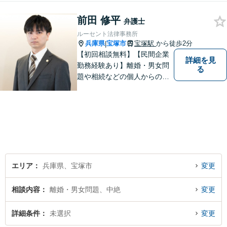
さい。問題を抱えられたまま
前田 修平
お一人で悩まずに、一度ご相
弁護士
談にいらしてください。【現
ルーセント法律事務所
役非常勤裁判官】【宝塚駅徒
兵庫県
宝塚市
宝塚駅
から徒歩2分
|
歩3分】
【初回相談無料】【民間企業
詳細を見
勤務経験あり】離婚・男女問
る
題や相続などの個人からのご
相談も、労働・事業継承とい
った事業者からのご相談も受
け付けています！相談者のご
不安を和らげられるように丁
寧に向き合います【夜間・休
日面談可】
エリア
兵庫県、宝塚市
変更
相談内容
離婚・男女問題、中絶
変更
詳細条件
未選択
変更