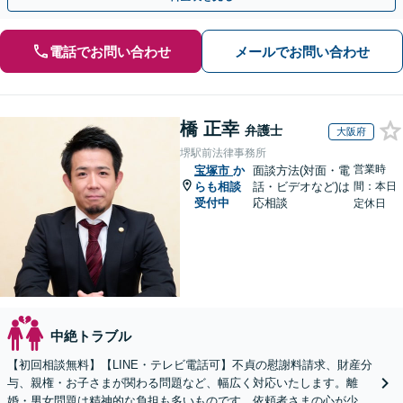
電話でお問い合わせ
メールでお問い合わせ
橋 正幸
弁護士
大阪府
堺駅前法律事務所
営業時
宝塚市
か
面談方法(対面・電
らも相談
話・ビデオなど)は
間：本日
受付中
応相談
定休日
中絶トラブル
【初回相談無料】【LINE・テレビ電話可】不貞の慰謝料請求、財産分
与、親権・お子さまが関わる問題など、幅広く対応いたします。離
婚・男女問題は精神的な負担も多いものです。依頼者さまの心が少し