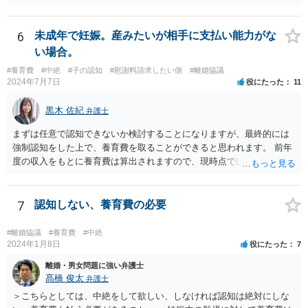
ん。 貞操権侵害は、既婚者であることを偽られていて、その上既婚者
考えられます。 このように，条文の解釈次第で判断が分かれうるた
であることを知っていれば交際しなかったといえる場合に、慰謝料請
め，安易に請求ができると考えるのは危険かと思われます。 なお，仮
求が可能です。 LINEなどで、結婚を当然の前提にした関係だったこと
6
未成年で妊娠。産みたいが相手に支払い能力がな
に全額の請求が不可能となっても，これまでに生じた費用や打合せ相
を立証できる場合は、請求は可能と考えます。
当分の報酬の範囲であれば，中途終了時の委任事務への報酬請求や不
い場合。
当利得返還請求として，支払いを求められる可能性はあるかと思われ
#養育費
#中絶
#子の認知
#慰謝料請求したい側
#離婚協議
ます（民法648条3項、703条等）。 【②について】 請求に応じてもら
2024年7月7日
役にたった
11
えない場合，基本的には代理人を介した交渉や，法的手続きを取るこ
とになります。 もっとも，上述したように，全額の請求は，必ずしも
黒木 佐紀
弁護士
確実に認められる事案ではないと思われるため，法的手続きまでは行
わず，協議によって適切な範囲での支払いに関する合意を目指す方が
まずは任意で認知できないか検討することになりますが、最終的には
良いかと思われます。 【③について】 事実か否かにかかわらず，相手
強制認知をした上で、養育費を取ることができると思われます。 前年
の社会的評価を損なうような投稿であれば，名誉毀損となり得ます。
度の収入をもとに養育費は算出されますので、現時点では少額しか取
こうした場合，プロバイダ等を通じて投稿の削除を求めたり，また
れないとしても、相手が大学を卒業して就職したら、そこで再度、養
は，発信者自身の情報の開示を受けた上で，発進した当人に対する損
育費の増額調停を起こすこともできます。 仮に中絶する場合でも、相
害賠償請求等を行うことも可能です。
手方が妊娠について話し合いをしっかりしてくれない場合には、慰謝
7
認知しない、養育費の必要
料請求などもできる可能性があります。 いずれにせよ、親御さんとの
関わりが不可欠となると思われますので、一度話し合った上で、法律
#離婚協議
#養育費
#中絶
事務所へ早めのご相談をされたほうがよろしいかと思います。
2024年1月8日
役にたった
7
離婚・男女問題に強い弁護士
髙橋 俊太
弁護士
＞こちらとしては、中絶をして欲しい、しなければ認知は絶対にしな