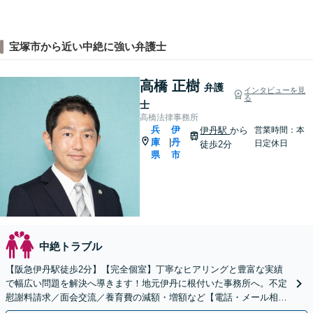
宝塚市から近い中絶に強い弁護士
高橋 正樹
弁護
インタビューを見
る
士
高橋法律事務所
兵
伊
伊丹駅
から
営業時間：本
庫
丹
|
日定休日
徒歩2分
県
市
中絶トラブル
【阪急伊丹駅徒歩2分】【完全個室】丁寧なヒアリングと豊富な実績
で幅広い問題を解決へ導きます！地元伊丹に根付いた事務所へ。不定
慰謝料請求／面会交流／養育費の減額・増額など【電話・メール相談
初回無料】【休日夜間対応可】【オンライン可能】