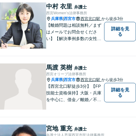
します。【土日祝日・夜間の
中村 衣里
弁護士
ご相談も対応可】【完全個室
西宮Women’s法律事務所
／お子様同伴でも大丈夫で
兵庫県
西宮市
西宮北口駅
から徒歩3分
|
す】
【離婚問題は相談無料／まず
詳細を見
はメールでお問合せくださ
る
い】【解決事例多数の女性弁
護士】離婚、相続などの家庭
に関する問題の解決を得意と
する弁護士です。兵庫県内、
神戸・西宮・尼崎・芦屋でお
馬渡 英樹
弁護士
困りの女性はぜひご相談くだ
西宮オリーブ法律事務所
さい。【完全個室・お子様も
兵庫県
西宮市
西宮北口駅
から徒歩3分
|
歓迎】
【西宮北口駅徒歩3分】【FP
詳細を見
技能士資格保持】大阪・兵庫
る
を中心に、借金／離婚／不動
産／相続など幅広いお困りご
とを解決する弁護士です。相
談にいらっしゃる全ての方に
丁寧な対応、アドバイスをさ
宮地 重充
弁護士
せていただきます。
弁護士法人芦屋西宮市民法律事務所