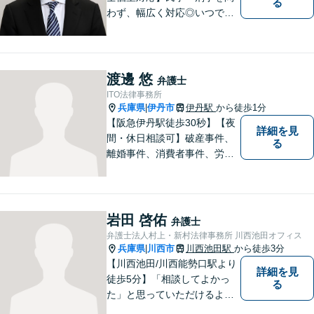
る
わず、幅広く対応◎いつでも
迅速な対応で、「救急救命医
のような弁護士」を目指しま
す。広い視野とユーモアを忘
れず、尽力してまいります。
渡邊 悠
弁護士
【メーカー法務経験あり】
ITO法律事務所
兵庫県
伊丹市
伊丹駅
から徒歩1分
|
【阪急伊丹駅徒歩30秒】【夜
詳細を見
間・休日相談可】破産事件、
る
離婚事件、消費者事件、労働
事件など。依頼者さまの状況
を十分にヒアリングし、あら
ゆる観点から解決策をご提案
してまいります。まずは一度
岩田 啓佑
弁護士
ご相談ください【完全個室】
弁護士法人村上・新村法律事務所 川西池田オフィス
【法テラス利用可】
兵庫県
川西市
川西池田駅
から徒歩3分
|
【川西池田/川西能勢口駅より
詳細を見
徒歩5分】「相談してよかっ
る
た」と思っていただけるよう
全力を尽くします。「弁護士