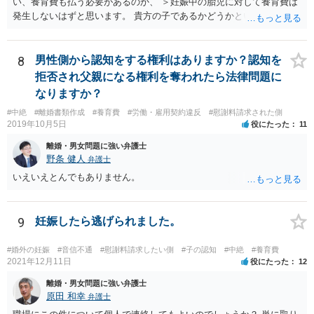
い、養育費も払う必要があるのか、 ＞妊娠中の胎児に対して養育費は
発生しないはずと思います。 貴方の子であるかどうかという問題は残
り得るところであり、最終的にはDNA鑑定なども必要となってはきま
すが、仮に貴方の子であれば、認知はせざるを得ず、養育費の支払義
務も生じることになります。なお、妊娠中の胎児については、（事前
8
男性側から認知をする権利はありますか？認知を
に話し合って養育費の取り決めをしておくことはできますが、母親が
拒否され父親になる権利を奪われたら法律問題に
胎児を代理して）養育費を請求することはできません。
なりますか？
#中絶
#離婚書類作成
#養育費
#労働・雇用契約違反
#慰謝料請求された側
2019年10月5日
役にたった
11
離婚・男女問題に強い弁護士
野条 健人
弁護士
いえいえとんでもありません。
9
妊娠したら逃げられました。
#婚外の妊娠
#音信不通
#慰謝料請求したい側
#子の認知
#中絶
#養育費
2021年12月11日
役にたった
12
離婚・男女問題に強い弁護士
原田 和幸
弁護士