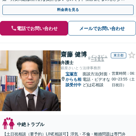
でも軽くなるよう、親身に寄り添って対応いたします。
料金表を見る
電話でお問い合わせ
メールでお問い合わせ
齋藤 健博
東京都
インタビュ
ーを見る
弁護士
銀座さいとう法律事務所
営業時間：06:
宝塚市
面談方法(対面・
からも相
電話・ビデオな
00~23:55（土
談受付中
ど)は応相談
日祝日）
中絶トラブル
【土日祝相談（要予約）LINE相談可】浮気・不倫・離婚問題は専門弁