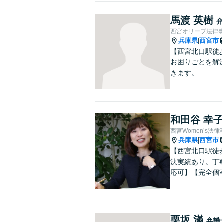
馬渡 英樹
西宮オリーブ法律
兵庫県
西宮市
|
【西宮北口駅徒
お困りごとを解
きます。
和田谷 幸
西宮Women’s法
兵庫県
西宮市
|
【西宮北口駅徒
決実績あり。丁
応可】【完全個
栗坂 滿
弁護