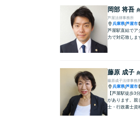
岡部 将吾
芦屋法律事務所
兵庫県
芦屋市
|
芦屋駅直結でア
力で対応致しま
藤原 成子
藤原成子法律事務
兵庫県
芦屋市
|
【芦屋駅徒歩3
があります。親
士・行政書士資