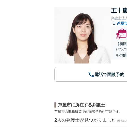
五十嵐
弁護士法
芦屋
【初回
ぜひご
ルの解
電話で面談予約
芦屋市に所在する弁護士
芦屋市の事務所等での面談予約が可能です。
2
人の弁護士が見つかりました
(検索結