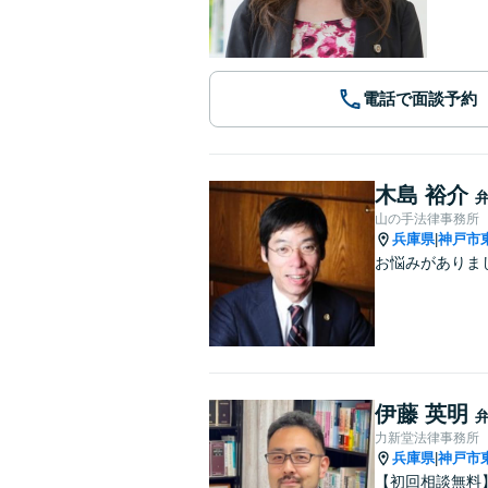
電話で面談予約
木島 裕介
山の手法律事務所
兵庫県
神戸市
|
お悩みがありま
伊藤 英明
力新堂法律事務所
兵庫県
神戸市
|
【初回相談無料