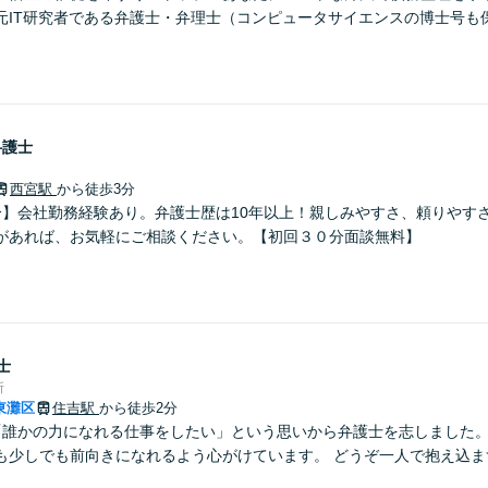
元IT研究者である弁護士・弁理士（コンピュータサイエンスの博士号も
弁護士
西宮駅
から徒歩3分
分】会社勤務経験あり。弁護士歴は10年以上！親しみやすさ、頼りやす
があれば、お気軽にご相談ください。【初回３０分面談無料】
士
所
東灘区
住吉駅
から徒歩2分
「誰かの力になれる仕事をしたい」という思いから弁護士を志しました
も少しでも前向きになれるよう心がけています。 どうぞ一人で抱え込ま