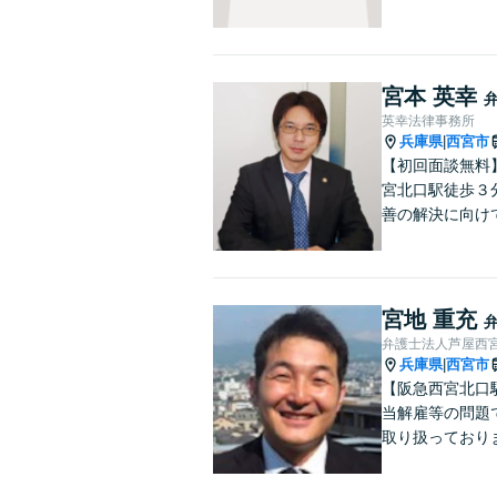
宮本 英幸
英幸法律事務所
兵庫県
西宮市
|
【初回面談無料
宮北口駅徒歩３
善の解決に向け
宮地 重充
弁護士法人芦屋西
兵庫県
西宮市
|
【阪急西宮北口
当解雇等の問題
取り扱っており