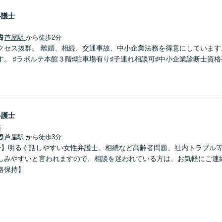
弁護士
芦屋駅
から徒歩2分
クセス抜群。 離婚、相続、交通事故、中小企業法務を得意にしています
す。 ♯ラポルテ本館３階♯駐車場有り♯子連れ相談可♯中小企業診断士資格
弁護士
所
芦屋駅
から徒歩3分
分】明るく話しやすい女性弁護士。相続など高齢者問題、社内トラブル
しみやすいと言われますので、相談を迷われている方は、お気軽にご連
格保持】