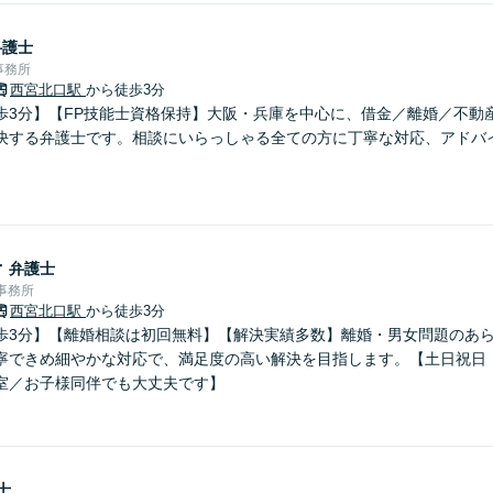
弁護士
事務所
西宮北口駅
から徒歩3分
歩3分】【FP技能士資格保持】大阪・兵庫を中心に、借金／離婚／不動
決する弁護士です。相談にいらっしゃる全ての方に丁寧な対応、アドバ
子
弁護士
律事務所
西宮北口駅
から徒歩3分
歩3分】【離婚相談は初回無料】【解決実績多数】離婚・男女問題のあ
寧できめ細やかな対応で、満足度の高い解決を目指します。【土日祝日
室／お子様同伴でも大丈夫です】
士