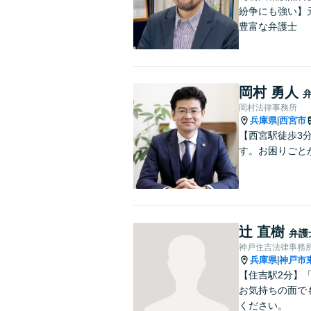
紛争にも強い】
豊富な弁護士
岡村 勇人
岡村法律事務所
兵庫県
西宮市
|
【西宮駅徒歩3
す。お困りごと
辻 直樹
弁護
神戸住吉法律事務
兵庫県
神戸市
|
【住吉駅2分】
お気持ちの面で
ください。