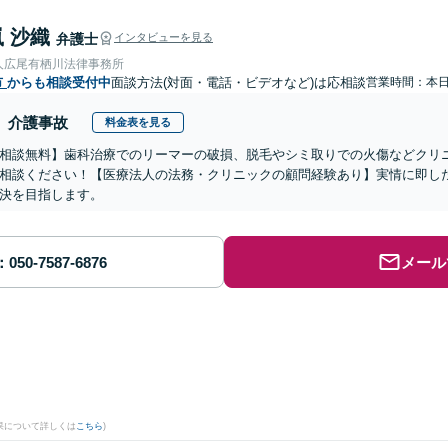
 沙織
弁護士
インタビューを見る
人広尾有栖川法律事務所
市
からも相談受付中
面談方法(対面・電話・ビデオなど)は応相談
営業時間：本
介護事故
料金表を見る
相談無料】歯科治療でのリーマーの破損、脱毛やシミ取りでの火傷などクリ
相談ください！【医療法人の法務・クリニックの顧問経験あり】実情に即し
決を目指します。
メール
果について詳しくは
こちら
)