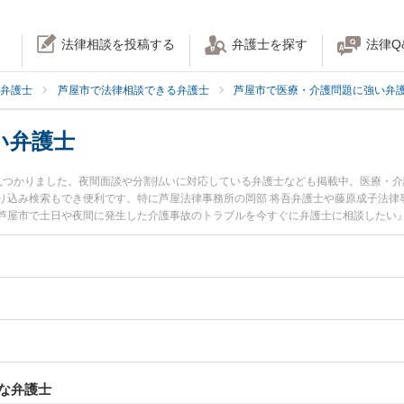
法律相談を投稿する
弁護士を探す
法律Q
弁護士
芦屋市で法律相談できる弁護士
芦屋市で医療・介護問題に強い弁
い弁護士
見つかりました。夜間面談や分割払いに対応している弁護士なども掲載中。医療・
り込み検索もでき便利です。特に芦屋法律事務所の岡部 将吾弁護士や藤原成子法律
芦屋市で土日や夜間に発生した介護事故のトラブルを今すぐに弁護士に相談したい
故を法律相談できる芦屋市内の弁護士に相談予約したい』などでお困りの相談者さ
な弁護士