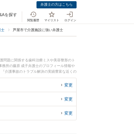
弁護士の方はこちら
&Aを探す
閲覧履歴
マイリスト
ログイン
護士
芦屋市で介護施設に強い弁護士
介護問題に関係する歯科治療ミスや美容整形のト
事務所の藤原 成子弁護士のプロフィール情報や
』『介護事故のトラブル解決の実績豊富な近くの
んにおすすめです。
変更
変更
変更