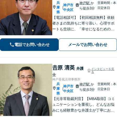
兵
神戸駅
か
営業時間：本
神戸市
庫
|
日定休日
ら徒歩3分
中央区
県
【電話相談可】【初回相談無料】依頼
者さまの気持ちに寄り添い、心理サポ
ートも念頭に、「幸せになるための解
決」を目指します。離婚・男女問題／
相続トラブル／交通事故／借金問題な
電話でお問い合わせ
メールでお問い合わせ
ど、お困りごとは何でもご相談くださ
い【夜間・休日面談可】【神戸駅3分】
𠮷原 清英
弁護
インタビューを見
る
士
神戸香風法律事務所
兵
神戸駅
か
営業時間：本
神戸市
庫
|
日定休日
ら徒歩3分
中央区
県
【元非常勤裁判官】【MBA取得】コミ
ュニケーションを重視し、どんなお悩
みにも経験豊かな弁護士が丁寧にお応
えします【着手金0円プランあり】杓子