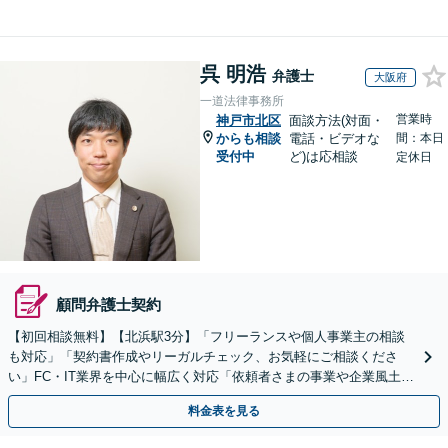
呉 明浩
弁護士
大阪府
一道法律事務所
営業時
神戸市北区
面談方法(対面・
からも相談
電話・ビデオな
間：本日
受付中
ど)は応相談
定休日
顧問弁護士契約
【初回相談無料】【北浜駅3分】「フリーランスや個人事業主の相談
も対応」「契約書作成やリーガルチェック、お気軽にご相談くださ
い」FC・IT業界を中心に幅広く対応「依頼者さまの事業や企業風土を
熟知し、最適な解決策をご提案」【休日・夜間相談可】
料金表を見る