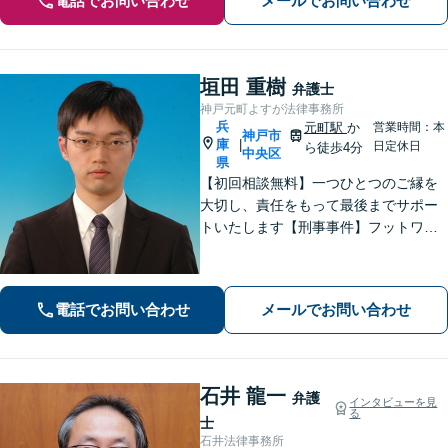
電話でお問い合わせ
メールでお問い合わせ
垣田 重樹
弁護士
神戸元町よすが法律事務所
兵
元町駅
か
営業時間：本
神戸市
庫
|
日定休日
ら徒歩4分
中央区
県
【初回相談無料】一つひとつのご縁を
大切し、責任をもって最後までサポー
トいたします【刑事事件】フットワー
クの軽さとスピードが強み。豊富な経
験を活かして最善の解決を【離婚問
題】経済面やお子さまの将来を見据
電話でお問い合わせ
メールでお問い合わせ
え、納得できる解決策を提案【元町駅4
分】
石井 龍一
弁護
インタビューを見
る
士
石井法律事務所