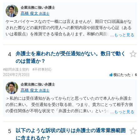
られるものですが、法律上、「弁護士は、受任している事件につい
て、」と定められていますので、個人の事件（受任していない）はこ
企業法務に強い弁護士
の要件に当てはまらないことになります。 以上、ご参考まで。
髙橋 俊太
弁護士
ケースバイケースなので一概には言えませんが、期日で口頭議論がな
された際などの裁判官の代理人への釈明内容や頻度等から心証（ある
いは着眼点）を推測できる場合もあります。和解の局面になり、代理
人がそれぞれ交代で裁判官と話をする場合にはおおよその心証が示さ
れることもあります。
4
弁護士を雇われたが受任通知がない。数日で動く
のは普通か？
#顧問弁護士契約
#不祥事対応
2024年2月20日
役にたった
6
企業法務に強い弁護士
髙橋 俊太
弁護士
＞私的には受任通知があってからだと思っていたので本人から弁護士
の所に来い。 受任通知を受け取る前、つまり、貴方にとって相手方側
の委任関係が不明な状況で「弁護士の所に来い」というのは、さすが
に無理な要求だと思われます。 ＞本当に雇っていた場合はこちらに連
絡がきますよね？ 通常はそのような初動となります。
5
以下のような訴状の誤りは弁護士の通常業務範囲
に含まれるか？