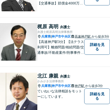
【交通事故】賠償金4000万円
獲得実績！相手の対応を予測
した交渉で賠償金増額を目指
す【労働・雇用】不当解雇で
解決金1000万円の獲得実績！
梶原 高明
弁護士
法人向け研修講師を務める
弁護士梶原高明法律事務所
【休日・夜間面談】神戸駅4分
兵庫県
神戸市中央区
高速神戸駅
から徒歩3分
|
【高速神戸駅3分】【法テラス
詳細を見
利用可】離婚問題/相続問題/交
る
通事故/不動産案件/刑事事件な
ど個人向けのご相談から契約
書や労務、顧問契約など法人
向けのご相談まで幅広く取り
扱っております。依頼者様の
北江 康親
弁護士
ご事情から考えうる最良のル
かみがき法律事務所
ートを選びます。【子連れ相
兵庫県
神戸市中央区
神戸駅
から徒歩3分
|
談可】
ていねいな法律相談をモット
詳細を見
ーにしています。
る