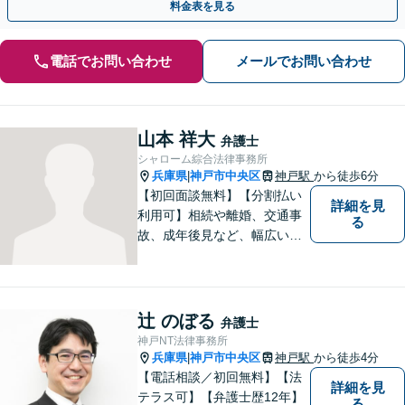
料金表を見る
電話でお問い合わせ
メールでお問い合わせ
山本 祥大
弁護士
シャローム綜合法律事務所
兵庫県
神戸市中央区
神戸駅
から徒歩6分
|
【初回面談無料】【分割払い
詳細を見
利用可】相続や離婚、交通事
る
故、成年後見など、幅広い法
律問題に対応しており、近年
ではM&Aトラブルにも注力し
ています。 関西一円に対応
し、事前見積もりを実施して
辻 のぼる
弁護士
いるため、費用面でもご安心
神戸NT法律事務所
いただけます。【神戸駅6分】
兵庫県
神戸市中央区
神戸駅
から徒歩4分
|
【電話相談／初回無料】【法
詳細を見
テラス可】【弁護士歴12年】
る