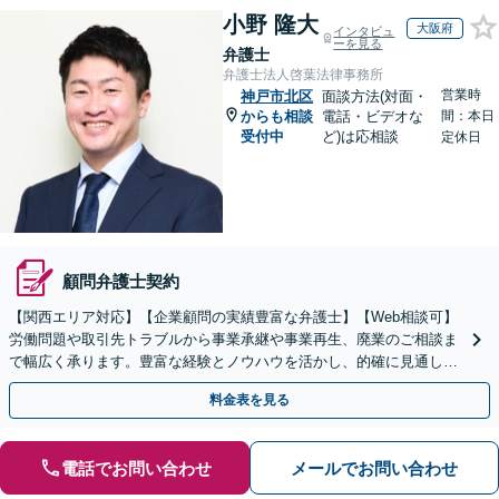
小野 隆大
大阪府
インタビュ
ーを見る
弁護士
弁護士法人啓葉法律事務所
営業時
神戸市北区
面談方法(対面・
からも相談
電話・ビデオな
間：本日
受付中
ど)は応相談
定休日
顧問弁護士契約
【関西エリア対応】【企業顧問の実績豊富な弁護士】【Web相談可】
労働問題や取引先トラブルから事業承継や事業再生、廃業のご相談ま
で幅広く承ります。豊富な経験とノウハウを活かし、的確に見通しを
立て先手を打った対応が強みです。顧問契約の実績も多数
料金表を見る
電話でお問い合わせ
メールでお問い合わせ