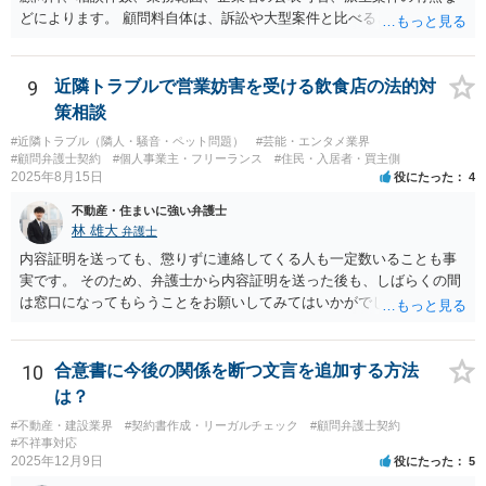
いた部分は開発完了しているということですから、その部分に相当す
どによります。 顧問料自体は、訴訟や大型案件と比べると大きな利益
る請負代金は請求できる可能性があります。 ただし、当該開発完了部
になりにくい場合もありますが、毎月の安定収入になる点は事務所に
分だけでどれくらいの価値があるのか、が問題になります。 一般論は
とってメリットです。また、契約書、労務、債権回収、クレーム対
以上で、より個別的なお話は、詳しい契約内容や開発内容を知る必要
応、従業員対応など、顧問先から別案件が発生することもあります。
9
近隣トラブルで営業妨害を受ける飲食店の法的対
がありますので、正式に弁護士に相談することも検討された方がよい
さらに、ある程度知名度のある企業について、実名で顧問先として公
策相談
と思います。
表できるのであれば、事務所の信用や実績としての意味もあります。
#近隣トラブル（隣人・騒音・ペット問題）
#芸能・エンタメ業界
一方で、例えば、福利厚生部門の顧問の場合、従業員個人の相談が多
#顧問弁護士契約
#個人事業主・フリーランス
#住民・入居者・買主側
かったり、細かい相談に頻繁に対応する必要があったりすると、顧問
2025年8月15日
役にたった
4
料との関係で負担が大きくなることもあり得ます。そのようなケース
不動産・住まいに強い弁護士
では、特に、顧問契約書において、相談件数、相談方法、回答範囲、
林 雄大
弁護士
個別受任に進む場合の扱いなどを明確に定めておく必要が大きいと考
えられます。
内容証明を送っても、懲りずに連絡してくる人も一定数いることも事
実です。 そのため、弁護士から内容証明を送った後も、しばらくの間
は窓口になってもらうことをお願いしてみてはいかがでしょうか。 そ
うすれば、もしその方から不当な要求を受けることがあっても、「窓
口（弁護士に）言ってください」とだけお伝えし、それ以外には一切
応じないという姿勢をとることができるため、スタッフの方の負担軽
10
合意書に今後の関係を断つ文言を追加する方法
減を図れると思います。 大変な状況かと思いますが、ご参考になりま
は？
したら幸いです。
#不動産・建設業界
#契約書作成・リーガルチェック
#顧問弁護士契約
#不祥事対応
2025年12月9日
役にたった
5