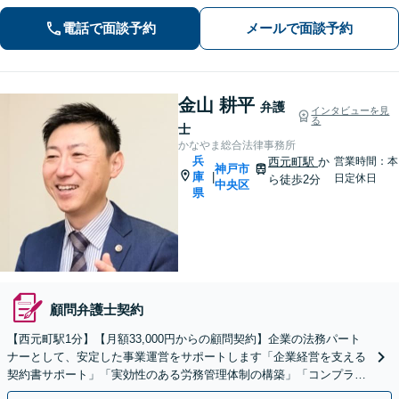
定規的ではなく、法律を用いて人間の
電話で面談予約
メールで面談予約
「感情」を、いかに解決に導くかを大
切にしています【神戸駅3分】
金山 耕平
弁護
インタビューを見
る
士
かなやま総合法律事務所
兵
西元町駅
か
営業時間：本
神戸市
庫
|
日定休日
ら徒歩2分
中央区
県
顧問弁護士契約
【​西元町駅1分】【月額33,000円からの顧問契約】企業の法務パート
ナーとして、安定した事業運営をサポートします「企業経営を支える
契約書サポート」「実効性のある労務管理体制の構築」「コンプライ
アンス重視の健全な体制」【休日・夜間相談可】