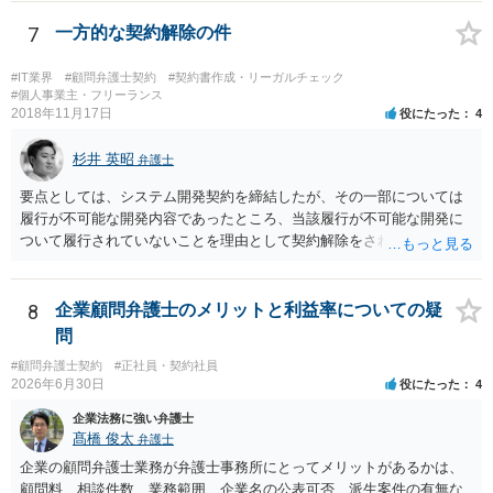
ショットの証拠が縦長や横長に印刷され、文字が間延びしている(読め
状況です。」 大変悪質ですね。打刻場所のデータと、これまでのタイ
ないことはない) →こちらも③と同様であると思います。 以上のとお
ムカードの虚偽を確認し、突き付けて責任を問題にすることになるで
7
一方的な契約解除の件
り、①～④も訴訟の勝敗に直結するものではないと思われますので、
しょう。 詐欺もありうるでしょうね。 「正しい時間がわからないとい
致命的なミスではないと思います。 もっとも、形式面も仕事の完成物
うタイムカード不正打刻による返還請求はどのようにおこなえばよい
#IT業界
#顧問弁護士契約
#契約書作成・リーガルチェック
として当然確認すべきでありますので、今後は気を付けるように弁護
でしょうか？」 想定できる虚偽を前提に、相手と協議して詰めればよ
#個人事業主・フリーランス
2018年11月17日
士にお伝えいただいてもよいと思います。
役にたった
4
いかと思います。 確実な記録があれば、それによるのがよいですが、
すべては不可能でしょうので。 相手の言動には早急には返事をせずに
杉井 英昭
弁護士と相談しながら、対応策を検討する方がよいでしょう。 また、
弁護士
返還が難しい場合、損害賠償を請求する事はできますでしょうか？ 法
要点としては、システム開発契約を締結したが、その一部については
的には可能ですが、立証の問題があります。 協議でも問題にできそう
履行が不可能な開発内容であったところ、当該履行が不可能な開発に
ですが、調停なども検討できるでしょう。 また、返還請求も損害賠償
ついて履行されていないことを理由として契約解除をされた。そこ
請求もせず、「詐欺」として、警察に被害届を出す事は可能でしょう
で、既に開発を完了したものについての請負代金を請求できるか、と
か？ 内容的には検討できますが、立証は、民事よりさらにワンランク
いうご質問であると理解しました。 まず、「物理的にできない開発で
上がります。 警察に相談されてもよい事案だとは思います。
一方的に契約不履行のように伝えられ」とのことですが、「物理的に
8
企業顧問弁護士のメリットと利益率についての疑
できない」と真に言えるのかどうか、なぜ「物理的にできない開発」
問
を請け負うことになったのかが問題です。 もし、「物理的にできな
#顧問弁護士契約
#正社員・契約社員
い」という意味が、単に「契約に記載された納期では間に合わない」
2026年6月30日
役にたった
4
ということであれば、それは単純に履行遅滞を理由とする債務不履行
ですから、契約解除は有効です。 「物理的にできない」が、そもそも
企業法務に強い弁護士
そのような開発は理論的に不可能（例えば、タイムマシンを作るとい
髙橋 俊太
弁護士
う契約等）であれば、契約自体が無効になる可能性があります。 いず
企業の顧問弁護士業務が弁護士事務所にとってメリットがあるかは、
れの場合であっても、結局は、上記の「物理的にできない」部分を除
顧問料、相談件数、業務範囲、企業名の公表可否、派生案件の有無な