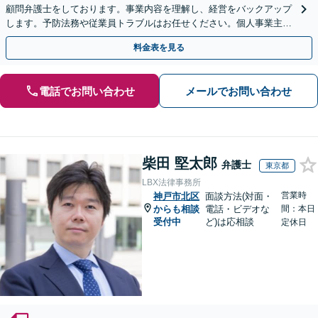
顧問弁護士をしております。事業内容を理解し、経営をバックアップ
します。予防法務や従業員トラブルはお任せください。個人事業主か
らのご相談も可【休日・夜間相談可】
料金表を見る
電話でお問い合わせ
メールでお問い合わせ
柴田 堅太郎
弁護士
東京都
LBX法律事務所
営業時
神戸市北区
面談方法(対面・
からも相談
電話・ビデオな
間：本日
受付中
ど)は応相談
定休日