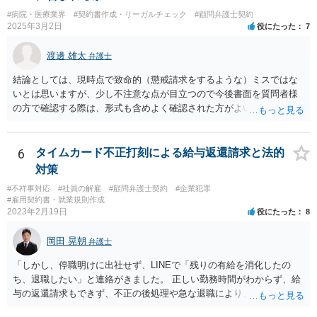
#病院・医療業界
#契約書作成・リーガルチェック
#顧問弁護士契約
2025年3月2日
役にたった
7
渡邊 雄太
弁護士
結論としては、現時点で致命的（懲戒請求をするような）ミスではな
いとは思いますが、少し不注意な点が目立つので今後書面を質問者様
の方で確認する際は、形式も含めよく確認された方がよいと思われま
す。 以下一つずつ回答させていただきます。 ①脱字部分を手書きで修
正 →のぞましくはないですが、時たまあるものと存じます。 通常は、
弁護士が起案 Ⅰ依頼者に内容の確認 Ⅱ弁護士が誤字脱字等を確認 Ⅲ
6
タイムカード不正打刻による給与返還請求と法的
念のため事務員が確認 Ⅳ提出 の流れになりますので、どこかの段階で
対策
気が付くことが多いです。仮処分等緊急性が高い案件では提出時に裁
#不祥事対応
#社員の解雇
#顧問弁護士契約
#企業犯罪
判所窓口で修正して受理してもらうということはありますので、その
#雇用契約書・就業規則作成
場合は責められない部分もあるかと思います。 ②証拠である薬品名を
2023年2月19日
役にたった
8
間違っている →こちらは①のⅠかⅡの段階で修正しておくべきでしょ
うね。よくわからないならば弁護士としては依頼者にこちらの薬品で
岡田 晃朝
弁護士
よいですかと聞くべきではあると思います。他のミスに比してこれは
内容に関するミスなので、今後はよく確認いただいた方がよいと思い
「しかし、停職明けに出社せず、LINEで「残りの有給を消化したの
ます。 ③証拠のナンバーが入らないまま甲号証のハンコが押されたま
ち、退職したい」と連絡がきました。 正しい勤務時間がわからず、給
まになっている →形式ミスですね。不注意ですが、訴訟の勝敗に直結
与の返還請求もできず、不正の後処理や急な退職により、社や他のス
するわけではないものと思います。 ④当方原告が作成したスクリーン
タッフに多大な迷惑をかけ、その上、有給まで使われるというような