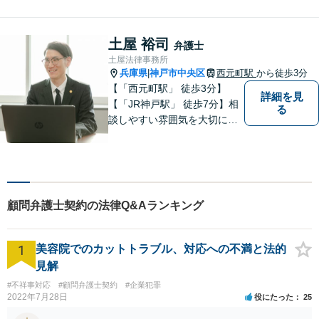
土屋 裕司
弁護士
土屋法律事務所
兵庫県
神戸市中央区
西元町駅
から徒歩3分
|
【「西元町駅」 徒歩3分】
詳細を見
【「JR神戸駅」 徒歩7分】相
る
談しやすい雰囲気を大切に
し、皆様のお悩みに向き合い
ます。和やかな相談体制を整
えています。皆様のお悩みを
丁寧にお聞きし、最適な解決
策を迅速に提供することをお
顧問弁護士契約の法律Q&Aランキング
約束します。【法テラス利用
可】
1
美容院でのカットトラブル、対応への不満と法的
見解
#不祥事対応
#顧問弁護士契約
#企業犯罪
2022年7月28日
役にたった
25