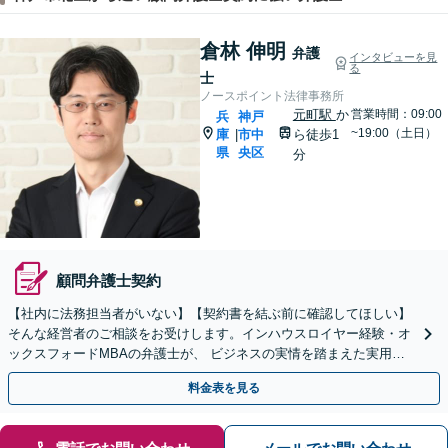
倉林 伸明
弁護
インタビューを見
る
士
ノースポイント法律事務所
元町駅
か
営業時間：09:00
兵
神戸
~19:00（土日）
庫
市中
ら徒歩1
|
県
央区
分
顧問弁護士契約
【社内に法務担当者がいない】【契約書を結ぶ前に確認してほしい】
そんな経営者のご相談をお受けします。インハウスロイヤー経験・オ
ックスフォードMBAの弁護士が、 ビジネスの実情を踏まえた実用的
な解決策をご提案します。【土日夜間・Web相談歓迎】
料金表を見る