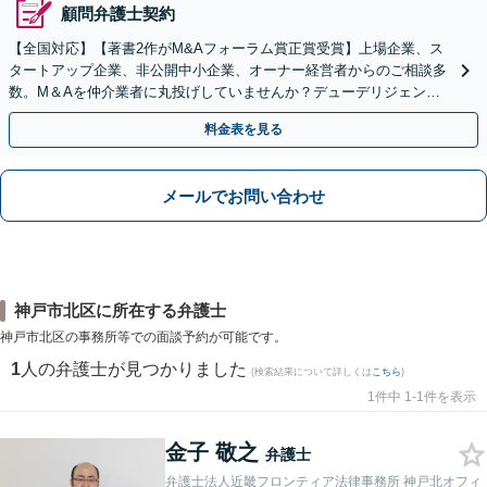
顧問弁護士契約
【全国対応】【著書2作がM&Aフォーラム賞正賞受賞】上場企業、ス
タートアップ企業、非公開中小企業、オーナー経営者からのご相談多
数。M＆Aを仲介業者に丸投げしていませんか？デューデリジェンス
や契約書作成・交渉はお任せください【初回無料】
料金表を見る
メールでお問い合わせ
神戸市北区に所在する弁護士
神戸市北区の事務所等での面談予約が可能です。
1
人の弁護士が見つかりました
(検索結果について詳しくは
こちら
)
1件中 1-1件を表示
金子 敬之
弁護士
弁護士法人近畿フロンティア法律事務所 神戸北オフィ