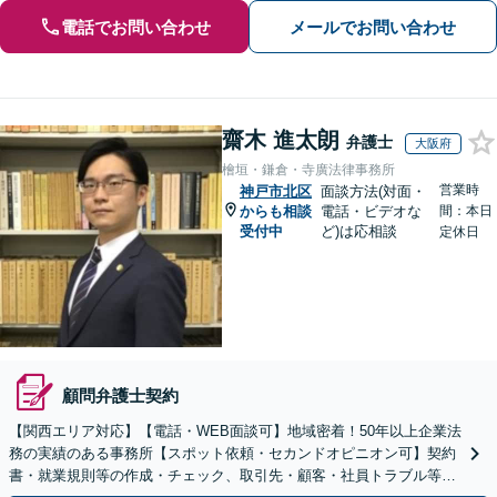
電話でお問い合わせ
メールでお問い合わせ
齋木 進太朗
弁護士
大阪府
檜垣・鎌倉・寺廣法律事務所
営業時
神戸市北区
面談方法(対面・
からも相談
電話・ビデオな
間：本日
受付中
ど)は応相談
定休日
顧問弁護士契約
【関西エリア対応】【電話・WEB面談可】地域密着！50年以上企業法
務の実績のある事務所【スポット依頼・セカンドオピニオン可】契約
書・就業規則等の作成・チェック、取引先・顧客・社員トラブル等、