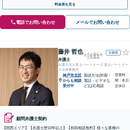
お気軽にご相談ください【事前予約で休日・夜間対応】
料金表を見る
電話でお問い合わせ
メールでお問い合わせ
藤井 哲也
京都府
インタビュ
ーを見る
弁護士
弁護士法人富士パートナーズ 富士パートナー
ズ法律事務所
営業時
神戸市北区
面談方法(対面・
からも相談
電話・ビデオな
間：本日
受付中
ど)は応相談
定休日
顧問弁護士契約
【関西エリア】【弁護士歴10年以上】【初回相談無料】様々な業種の