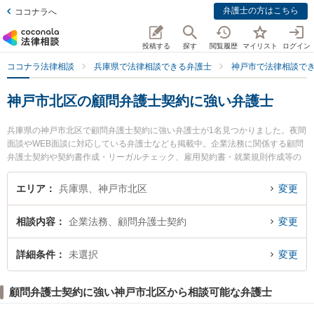
弁護士の方はこちら
ココナラへ
投稿する
探す
閲覧履歴
マイリスト
ログイン
ココナラ法律相談
兵庫県で法律相談できる弁護士
神戸市で法律相談で
神戸市北区の顧問弁護士契約に強い弁護士
兵庫県の神戸市北区で顧問弁護士契約に強い弁護士が1名見つかりました。夜間
面談やWEB面談に対応している弁護士なども掲載中。企業法務に関係する顧問
弁護士契約や契約書作成・リーガルチェック、雇用契約書・就業規則作成等の
細かな分野での絞り込み検索もでき便利です。特に弁護士法人近畿フロンティ
ア法律事務所 神戸北オフィスの金子 敬之弁護士のプロフィール情報や弁護士費
エリア
兵庫県、神戸市北区
変更
用、強みなどが注目されています。『神戸市北区で土日や夜間に発生した顧問
弁護士契約のトラブルを今すぐに弁護士に相談したい』『顧問弁護士契約のト
相談内容
企業法務、顧問弁護士契約
変更
ラブル解決の実績豊富な近くの弁護士を検索したい』『初回相談無料で顧問弁
護士契約を法律相談できる神戸市北区内の弁護士に相談予約したい』などでお
困りの相談者さんにおすすめです。
詳細条件
未選択
変更
顧問弁護士契約に強い神戸市北区から相談可能な弁護士