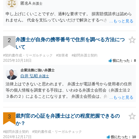
匿名A
弁護士
申し上げにくいことですが、過剰な要求です。 損害賠償請求は認めら
れません。 代金を支払っていないだけで解決とするべきでしょう。
2
弁護士が自身の携帯番号で住所を調べる方法につ
いて
#契約書作成・リーガルチェック
#加害者
#顧問弁護士契約
2025年10月18日
役にたった
8
企業法務に強い弁護士
白井 弘昭
弁護士
法律上はできないと思われます。 弁護士が電話番号から使用者の住所
等の個人情報を調査する手段は、いわゆる弁護士会照会（弁護士法２
３条の２）によることになります。 弁護士会照会は、弁護士が事件を
受任した後に、事件のために必要な情報を調査する際、弁護士会を通
して質問をしてもらう制度で、弁護士会担当委員が当該質問が適正か
どうか、質問をして回答を得られる可能性があるか、などを吟味した
3
裁判官の心証を弁護士はどの程度把握できるの
上で、弁護士会名で質問をする制度です。 ですので、照会先もある程
か？
度安心して個人情報を開示しますし、もちろん、断られる場合もあり
#顧問弁護士契約
#契約書作成・リーガルチェック
ます。 一般的には、弁護士が依頼を受けて事件を調査する過程で用い
2024年12月17日
役にたった
10