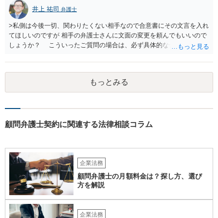
井上 祐司
弁護士
>私側は今後一切、関わりたくない相手なので合意書にその文言を入れ
てほしいのですが 相手の弁護士さんに文面の変更を頼んでもいいので
しょうか？ こういったご質問の場合は、必ず具体的な合意書案をも
って法律相談を受けないと、的確なアドバイスが困難です。 一般的
には、ご質問のような懸念を払しょくするために、 「甲及び乙は，本
示談書に記載するもののほか，甲と乙の間には何らの債権債務が存し
もっとみる
ないことを相互に確認する。」 という清算条項を入れることが一般的
です。 以上に加え、「本件については，当事者協議の結果，上記示
談条件のとおり示談が成立したので，今後本件の上記示談内容に関し
てはどんな事情が生じても双方共裁判上又は裁判外においても一切異
議，請求の申立をしないことを誓約する。」という条項を入れること
顧問弁護士契約に関連する法律相談コラム
がありますが、この条項は一つのプレッシャーのようなもので、現実
には今後一切裁判を起こす権利を放棄する、という合意はできません
し、予測できない後発的損害については示談後であっても請求できる
ので、上記の清算条項のみの場合がほとんどです。
企業法務
顧問弁護士の月額料金は？探し方、選び
方を解説
企業法務