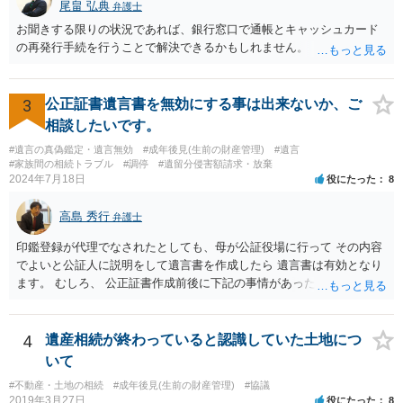
尾畠 弘典
弁護士
お聞きする限りの状況であれば、銀行窓口で通帳とキャッシュカード
の再発行手続を行うことで解決できるかもしれません。
3
公正証書遺言書を無効にする事は出来ないか、ご
相談したいです。
#遺言の真偽鑑定・遺言無効
#成年後見(生前の財産管理)
#遺言
#家族間の相続トラブル
#調停
#遺留分侵害額請求・放棄
2024年7月18日
役にたった
8
高島 秀行
弁護士
印鑑登録が代理でなされたとしても、母が公証役場に行って その内容
でよいと公証人に説明をして遺言書を作成したら 遺言書は有効となり
ます。 むしろ、 公正証書作成前後に下記の事情があったことが証明で
きれば判断能力がなく 無効だったと主張することが可能です。 翌年1
月に携帯が新しくなった母からの第一声は「ここにいたら殺される」
「面会に来てくれ」で、長男に聞くと「面会は出来ない。俺は携帯電
4
遺産相続が終わっていると認識していた土地につ
話の使い方を教える為に会っている」「母の話は聞かなくて良い」と
いて
電話が切れました。その後の電話でも「食事に毒が入っている」「体
#不動産・土地の相続
#成年後見(生前の財産管理)
#協議
にチップが埋められている」等、おかしかったです。 当時の診療記
2019年3月27日
役にたった
8