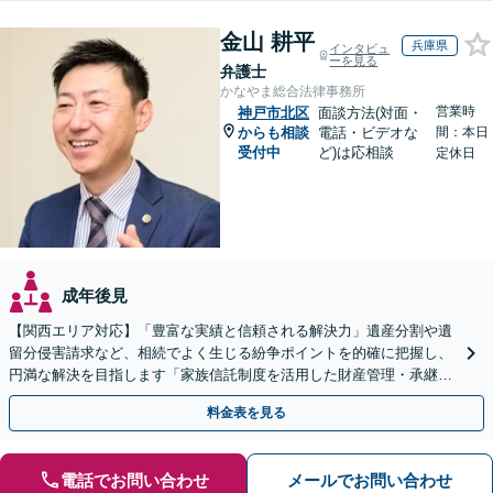
金山 耕平
兵庫県
インタビュ
ーを見る
弁護士
かなやま総合法律事務所
営業時
神戸市北区
面談方法(対面・
からも相談
電話・ビデオな
間：本日
受付中
ど)は応相談
定休日
成年後見
【関西エリア対応】「豊富な実績と信頼される解決力」遺産分割や遺
留分侵害請求など、相続でよく生じる紛争ポイントを的確に把握し、
円満な解決を目指します「家族信託制度を活用した財産管理・承継プ
ランのご提案」「次世代へ想いを託す円滑な事業承継」
料金表を見る
電話でお問い合わせ
メールでお問い合わせ