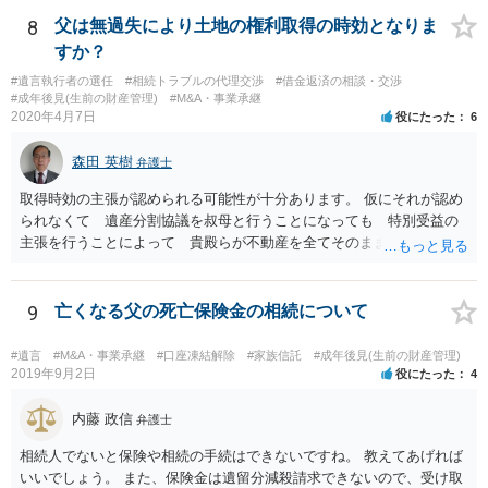
士はほぼ無条件で成年後見人に選任されるわけではなく、基幹研修を
受講して継続研修を受講し続ける必要がありますが、家庭裁判所から
8
父は無過失により土地の権利取得の時効となりま
選任された場合には専門職後見人と呼ぶことになるでしょう。
すか？
#遺言執行者の選任
#相続トラブルの代理交渉
#借金返済の相談・交渉
#成年後見(生前の財産管理)
#M&A・事業承継
2020年4月7日
役にたった
6
森田 英樹
弁護士
取得時効の主張が認められる可能性が十分あります。 仮にそれが認め
られなくて 遺産分割協議を叔母と行うことになっても 特別受益の
主張を行うことによって 貴殿らが不動産を全てそのまま取得できる
ことが可能でしょう。
9
亡くなる父の死亡保険金の相続について
#遺言
#M&A・事業承継
#口座凍結解除
#家族信託
#成年後見(生前の財産管理)
2019年9月2日
役にたった
4
内藤 政信
弁護士
相続人でないと保険や相続の手続はできないですね。 教えてあげれば
いいでしょう。 また、保険金は遺留分減殺請求できないので、受け取