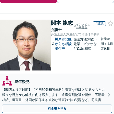
関本 龍志
兵庫県
インタビュ
ーを見る
弁護士
弁護士法人芦屋西宮市民法律事務所
営業時
神戸市北区
面談方法(対面・
からも相談
電話・ビデオな
間：本日
受付中
ど)は応相談
定休日
成年後見
【関西エリア対応】【初回30分相談無料】豊富な経験と知見をもとに
様々な視点から解決に向け尽力します。遺産分割協議や調停、不動産
相続、遺言書、外国が関係する複雑な遺言執行の問題など。司法書士
や税理士とも連携し、円滑な解決を【オンライン面談可】
料金表を見る