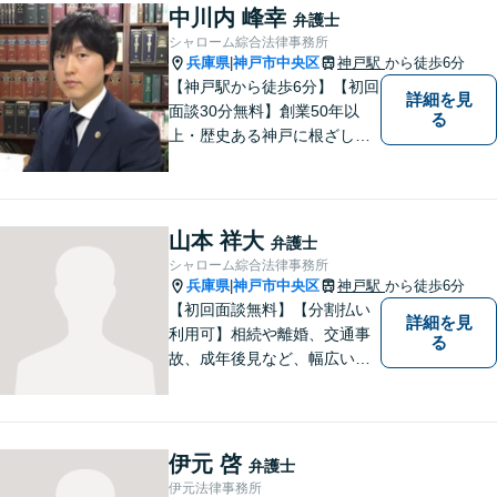
相談ください。
中川内 峰幸
弁護士
シャローム綜合法律事務所
兵庫県
神戸市中央区
神戸駅
から徒歩6分
|
【神戸駅から徒歩6分】【初回
詳細を見
面談30分無料】創業50年以
る
上・歴史ある神戸に根ざした
法律事務所【相続・遺言】遺
産分割・相続放棄・成年後見
など幅広いトラブルに対応い
たします【借金・債務整理】
山本 祥大
弁護士
ご依頼者にとって無理のな
シャローム綜合法律事務所
い、適切な返済計画を提示し
兵庫県
神戸市中央区
神戸駅
から徒歩6分
|
ます
【初回面談無料】【分割払い
詳細を見
利用可】相続や離婚、交通事
る
故、成年後見など、幅広い法
律問題に対応しており、近年
ではM&Aトラブルにも注力し
ています。 関西一円に対応
し、事前見積もりを実施して
伊元 啓
弁護士
いるため、費用面でもご安心
伊元法律事務所