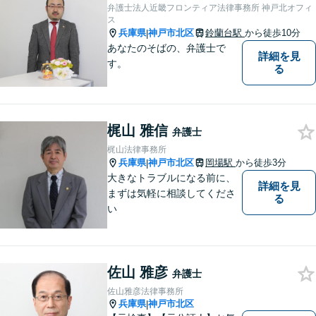
弁護士法人近畿フロンティア法律事務所 神戸北オフィ
ス
兵庫県
神戸市北区
鈴蘭台駅
から徒歩10分
|
あなたのそばの、弁護士で
詳細を見
す。
る
梶山 雅信
弁護士
梶山法律事務所
兵庫県
神戸市北区
岡場駅
から徒歩3分
|
大きなトラブルになる前に、
詳細を見
まずは気軽に相談してくださ
る
い
佐山 雅彦
弁護士
佐山雅彦法律事務所
兵庫県
神戸市北区
|