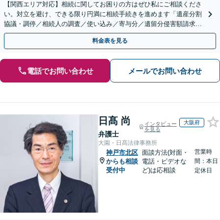
【関西エリア対応】相続に関してお困りの方はぜひ私にご相談くださ
い。対立を避け、できる限り円満に相続手続きを進めます「遺産分割
協議・調停／相続人の調査／使い込み／寄与分／遺留分侵害額請求／
相続放棄（借金の相続）／遺言書作成【休日・夜間相談可】
料金表を見る
電話でお問い合わせ
メールでお問い合わせ
日髙 尚
大阪府
インタビュー
を見る
弁護士
大園・日髙法律事務所
営業時
神戸市北区
面談方法(対面・
からも相談
電話・ビデオな
間：本日
受付中
ど)は応相談
定休日