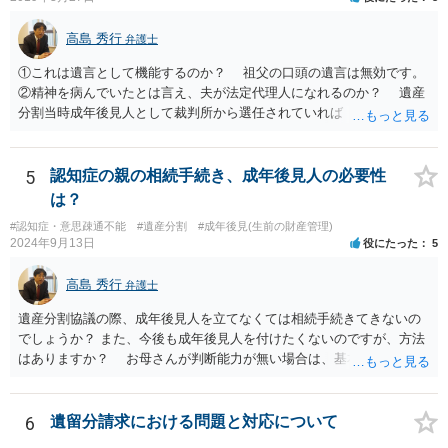
録、介護認定の資料、介護記録を取得して 弁護士に面談で相談された
方がよいと思います。
高島 秀行
弁護士
①これは遺言として機能するのか？ 祖父の口頭の遺言は無効です。
②精神を病んでいたとは言え、夫が法定代理人になれるのか？ 遺産
分割当時成年後見人として裁判所から選任されていれば 法定代理人
となります。 ③相続を認めていないのに何故120万円を返さないの
か？ 返せという主張は、取り消し又は無効を認める主張になるので
そのような主張はこちらからしない方がよいと思います。 ④財産分
5
認知症の親の相続手続き、成年後見人の必要性
与が終わったと認識しているのに今更土地の相続をやり直せるのか？
は？
２０００年４月ということだと１９年前の話です。 その当時、成
#認知症・意思疎通不能
#遺産分割
#成年後見(生前の財産管理)
年後見人に選任されていたのかわかりませんが 成年後見人が選任さ
2024年9月13日
役にたった
5
れていなければ 遺産分割協議は有効の可能性があります。 無効で
も時効取得あるいは消滅時効にかかっている 可能性があります。
高島 秀行
弁護士
弁護士に詳しい事情を説明して面談で相談した方がよいと思いま
す。
遺産分割協議の際、成年後見人を立てなくては相続手続きてきないの
でしょうか？ また、今後も成年後見人を付けたくないのですが、方法
はありますか？ お母さんが判断能力が無い場合は、基本的に成年後
見人をつけるほかありません。 遺産分割審判や遺産分割調停を申し
立て、お母さんに特別代理人をつけるという方法も考えられますが、
遺産分割だけでなく、その後の取得した遺産の管理もありますので
6
遺留分請求における問題と対応について
遺産分割審判や遺産分割調停を申し立て、お母さんに特別代理人をつ