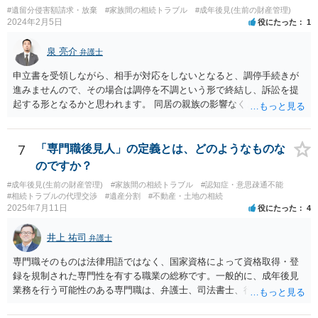
けるということでは解決できなさそうなので 後見人をつけるよう求め
#遺留分侵害額請求・放棄
#家族間の相続トラブル
#成年後見(生前の財産管理)
られると思います。 弁護士に面談で相談された方がよいと思いま
2024年2月5日
役にたった
1
す。
泉 亮介
弁護士
申立書を受領しながら、相手が対応をしないとなると、調停手続きが
進みませんので、その場合は調停を不調という形で終結し、訴訟を提
起する形となるかと思われます。 同居の親族の影響なく、というのは
難しいでしょう。ただ、裁判や調停の中では主張等が書面で残るた
め、後からひっくり返すということは難しくなってくるかと思われま
す。 公開相談の場でのご相談については、どうしても限界が出てしま
7
「専門職後見人」の定義とは、どのようなものな
うため、一度個別にご相談をされることをお勧めいたします。
のですか？
#成年後見(生前の財産管理)
#家族間の相続トラブル
#認知症・意思疎通不能
#相続トラブルの代理交渉
#遺産分割
#不動産・土地の相続
2025年7月11日
役にたった
4
井上 祐司
弁護士
専門職そのものは法律用語ではなく、国家資格によって資格取得・登
録を規制された専門性を有する職業の総称です。一般的に、成年後見
業務を行う可能性のある専門職は、弁護士、司法書士、行政書士、税
理士、社会福祉士、精神保健福祉士等が挙げられます。 精神保健福祉