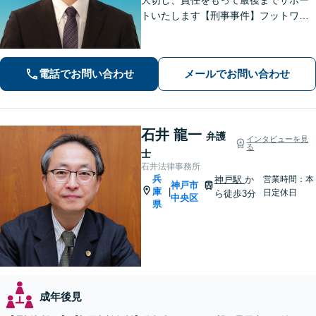
トいたします【刑事事件】フットワー
クの軽さとスピードが強み。豊富な経
験を活かして最善の解決を【離婚問
題】経済面やお子さまの将来を見据
電話でお問い合わせ
メールでお問い合わせ
え、納得できる解決策を提案【元町駅4
分】
石井 龍一
弁護
インタビューを見
る
士
石井法律事務所
兵
神戸駅
か
営業時間：本
神戸市
庫
|
日定休日
ら徒歩3分
中央区
県
成年後見