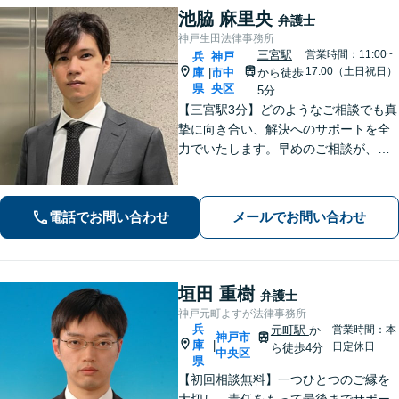
池脇 麻里央
弁護士
神戸生田法律事務所
三宮駅
営業時間：11:00~
兵
神戸
17:00（土日祝日）
庫
市中
から徒歩
|
県
央区
5分
【三宮駅3分】どのようなご相談でも真
摯に向き合い、解決へのサポートを全
力でいたします。早めのご相談が、よ
り良い解決への第一歩です。「交通事
故：着手金0円・完全成功報酬型で対応
可」【早期釈放の実績多数】【夜間や
電話でお問い合わせ
メールでお問い合わせ
休日相談も対応可能】
垣田 重樹
弁護士
神戸元町よすが法律事務所
兵
元町駅
か
営業時間：本
神戸市
庫
|
日定休日
ら徒歩4分
中央区
県
【初回相談無料】一つひとつのご縁を
大切し、責任をもって最後までサポー