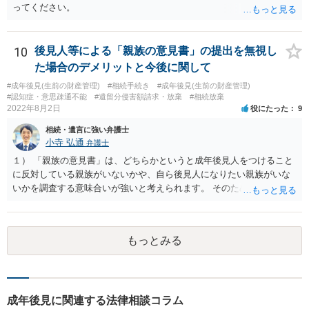
ってください。
10
後見人等による「親族の意見書」の提出を無視し
た場合のデメリットと今後に関して
#成年後見(生前の財産管理)
#相続手続き
#成年後見(生前の財産管理)
#認知症・意思疎通不能
#遺留分侵害額請求・放棄
#相続放棄
2022年8月2日
役にたった
9
相続・遺言に強い弁護士
小寺 弘通
弁護士
１） 「親族の意見書」は、どちらかというと成年後見人をつけること
に反対している親族がいないかや、自ら後見人になりたい親族がいな
いかを調査する意味合いが強いと考えられます。 そのため、ご相談の
ご事情であれば無視してしまっても特に不都合はないと考えられま
す。 ２） 場合によっては、介護や被後見人の財産の処分等に関して、
後見人から相談があることも考えられます。 また、お祖母さんがお亡
もっとみる
くなりになった場合、相続人となる可能性がありますが、 その場合は
相続放棄されれば問題ありません。 ３） 完全に拒否する方法はないか
もしれませんが、 関わりを持ちたくないとのことでしたら、親族の意
見書にその旨を記載して提出しておけば良いかも知れません。 後見人
としても、関わりを拒否している親族にあえて連絡をしてくる可能性
成年後見に関連する法律相談コラム