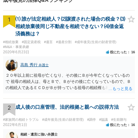
成年後見の法律Q&Aランキング
1
⑴ 誰が法定相続人？⑵譲渡された場合の税金？⑶
相続放棄後同じ不動産を相続できない？⑷借金返
済義務は？
#相続放棄
#固定資産税
#遺言
#遺産分割
#成年後見(生前の財産管理)
#M&A・事業承継
2020年6月23日
役にたった
16
高島 秀行
弁護士
２０年以上前に祖母が亡くなり、その後にＢが今年亡くなっているの
で 祖母の相続人は、母とＢで、Ｂがその後に亡くなっているので、Ｂ
の相続人であるＥＣＤがＢが持っている祖母の相続権も相続すること
となります。 したがって、遺産分割協議するにも、相続放棄するにも
Ｅも行う必要があります。 Ｂの配偶者であるＥは常にＢの相続人とな
ります。
2
成人後の口座管理、法的根拠と親への説得方法
#家族間の相続トラブル
#成年後見(生前の財産管理)
#調停
#協議
#生前贈与
2022年6月1日
役にたった
16
相続・遺言に強い弁護士