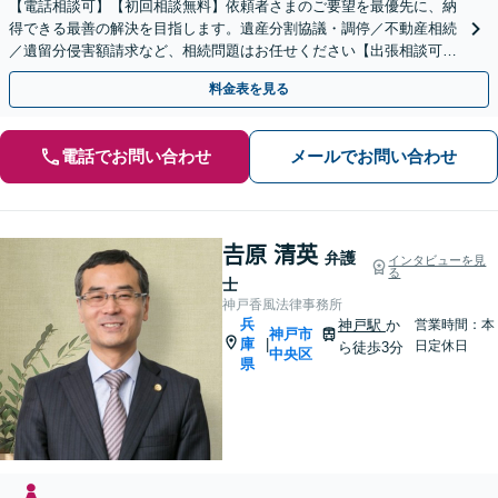
【電話相談可】【初回相談無料】依頼者さまのご要望を最優先に、納
得できる最善の解決を目指します。遺産分割協議・調停／不動産相続
／遺留分侵害額請求など、相続問題はお任せください【出張相談可】
紛争化したトラブルのご相談も対応します【神戸駅3分】
料金表を見る
電話でお問い合わせ
メールでお問い合わせ
𠮷原 清英
弁護
インタビューを見
る
士
神戸香風法律事務所
兵
神戸駅
か
営業時間：本
神戸市
庫
|
日定休日
ら徒歩3分
中央区
県