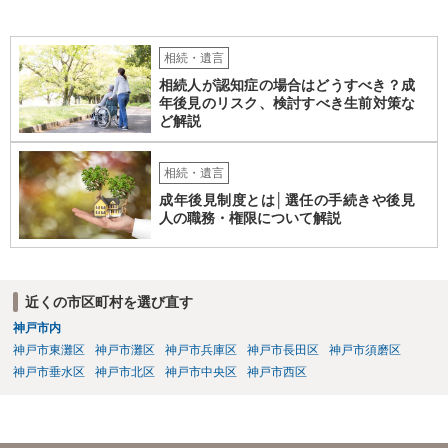
は低いと考えられます。 以上、ご参考になさってください。
相続・遺言
相続人が認知症の場合はどうすべき？成
年後見のリスク、検討すべき生前対策な
ど解説
相続・遺言
成年後見制度とは│選任の手続きや後見
人の職務・権限について解説
近くの市区町村を選び直す
神戸市内
神戸市東灘区
神戸市灘区
神戸市兵庫区
神戸市長田区
神戸市須磨区
神戸市垂水区
神戸市北区
神戸市中央区
神戸市西区