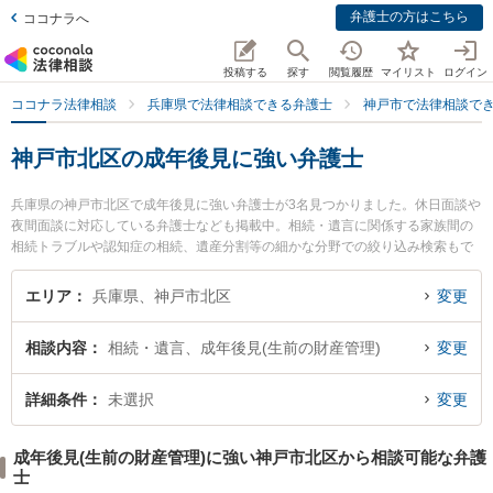
弁護士の方はこちら
ココナラへ
投稿する
探す
閲覧履歴
マイリスト
ログイン
ココナラ法律相談
兵庫県で法律相談できる弁護士
神戸市で法律相談で
神戸市北区の成年後見に強い弁護士
兵庫県の神戸市北区で成年後見に強い弁護士が3名見つかりました。休日面談や
夜間面談に対応している弁護士なども掲載中。相続・遺言に関係する家族間の
相続トラブルや認知症の相続、遺産分割等の細かな分野での絞り込み検索もで
き便利です。特に弁護士法人近畿フロンティア法律事務所 神戸北オフィスの金
子 敬之弁護士や梶山法律事務所の梶山 雅信弁護士、佐山雅彦法律事務所の佐山
エリア
兵庫県、神戸市北区
変更
雅彦弁護士のプロフィール情報や弁護士費用、強みなどが注目されています。
『神戸市北区で土日や夜間に発生した成年後見のトラブルを今すぐに弁護士に
相談内容
相続・遺言、成年後見(生前の財産管理)
変更
相談したい』『成年後見のトラブル解決の実績豊富な近くの弁護士を検索した
い』『初回相談無料で成年後見を法律相談できる神戸市北区内の弁護士に相談
予約したい』などでお困りの相談者さんにおすすめです。
詳細条件
未選択
変更
成年後見(生前の財産管理)に強い神戸市北区から相談可能な弁護
士