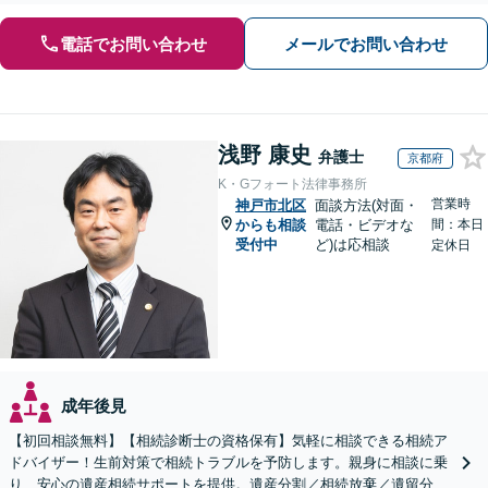
電話でお問い合わせ
メールでお問い合わせ
浅野 康史
弁護士
京都府
K・Gフォート法律事務所
営業時
神戸市北区
面談方法(対面・
からも相談
電話・ビデオな
間：本日
受付中
ど)は応相談
定休日
成年後見
【初回相談無料】【相続診断士の資格保有】気軽に相談できる相続ア
ドバイザー！生前対策で相続トラブルを予防します。親身に相談に乗
り、安心の遺産相続サポートを提供。遺産分割／相続放棄／遺留分も