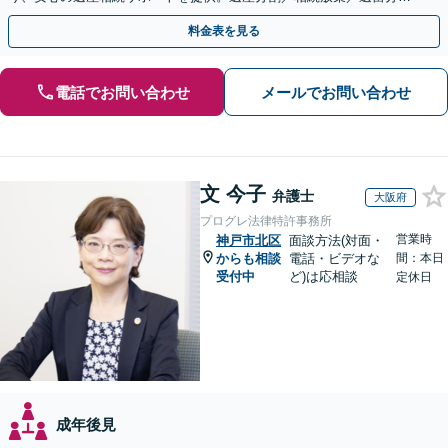
お任せ！【出張サポート】【完全個室】【丸太町駅6分】
料金表を見る
電話でお問い合わせ
メールでお問い合わせ
文 今子
弁護士
大阪府
プログレ法律特許事務所
営業時
神戸市北区
面談方法(対面・
からも相談
電話・ビデオな
間：本日
受付中
ど)は応相談
定休日
成年後見