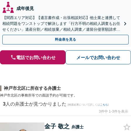
成年後見
【関西エリア対応】【遺言書作成・出張相談対応】他士業と連携して
相続問題をワンストップで解決します「行方不明の相続人調査もお任
せください」遺産分割／相続放棄／相続人調査／遺留分侵害額請求／
登記など【休日・夜間面談可】【分割払い対応】
料金表を見る
電話でお問い合わせ
メールでお問い合わせ
神戸市北区に所在する弁護士
神戸市北区の事務所等での面談予約が可能です。
3
人の弁護士が見つかりました
(検索結果について詳しくは
こちら
)
3件中 1-3件を表示
金子 敬之
弁護士