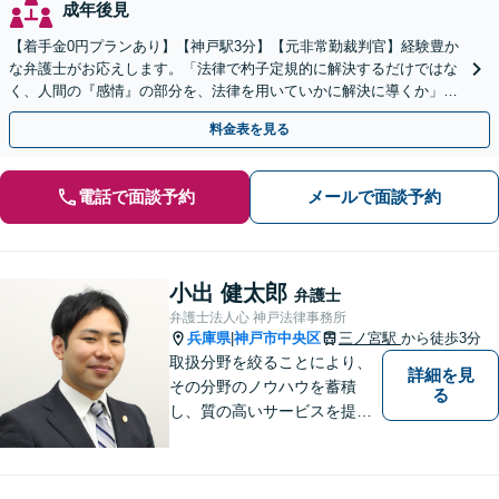
成年後見
【着手金0円プランあり】【神戸駅3分】【元非常勤裁判官】経験豊か
な弁護士がお応えします。「法律で杓子定規的に解決するだけではな
く、人間の『感情』の部分を、法律を用いていかに解決に導くか」を
大切にしています【休日・夜間対応可】
料金表を見る
電話で面談予約
メールで面談予約
小出 健太郎
弁護士
弁護士法人心 神戸法律事務所
兵庫県
神戸市中央区
三ノ宮駅
から徒歩3分
|
取扱分野を絞ることにより、
詳細を見
その分野のノウハウを蓄積
る
し、質の高いサービスを提供
できるよう努めております。
全力でサポートさせていただ
きますので、お困りの際はご