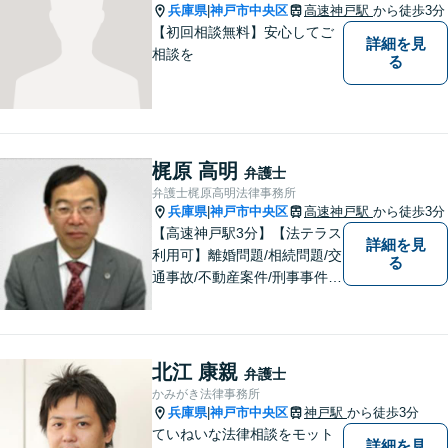
いただけます。【神戸駅6分】
兵庫県
神戸市中央区
高速神戸駅
から徒歩3分
|
【初回相談無料】安心してご
詳細を見
相談を
る
梶原 高明
弁護士
弁護士梶原高明法律事務所
兵庫県
神戸市中央区
高速神戸駅
から徒歩3分
|
【高速神戸駅3分】【法テラス
詳細を見
利用可】離婚問題/相続問題/交
る
通事故/不動産案件/刑事事件な
ど個人向けのご相談から契約
書や労務、顧問契約など法人
向けのご相談まで幅広く取り
扱っております。依頼者様の
北江 康親
弁護士
ご事情から考えうる最良のル
かみがき法律事務所
ートを選びます。【子連れ相
兵庫県
神戸市中央区
神戸駅
から徒歩3分
|
談可】
ていねいな法律相談をモット
詳細を見