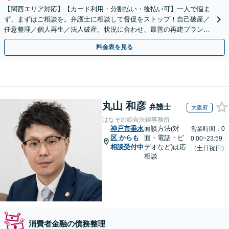
【関西エリア対応】【カード利用・分割払い・後払い可】一人で悩ま
ず、まずはご相談を。弁護士に相談して督促をストップ！自己破産／
任意整理／個人再生／法人破産。状況に合わせ、最善の再建プランを
ご提案【破産管財人経験あり】
料金表を見る
丸山 和彦
弁護士
大阪府
はなぞの綜合法律事務所
神戸市垂水
面談方法(対
営業時間：0
区
からも
面・電話・ビ
0:00~23:59
相談受付中
デオなど)は応
（土日祝日）
相談
消費者金融の債務整理