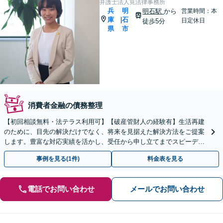
弁護士法人筧法律事務所
兵
明
明石駅
から
営業時間：本
庫
石
|
日定休日
徒歩5分
県
市
消費者金融の債務整理
【初回相談無料・法テラス利用可】【破産管財人の経験有】生活再建
のために、目先の解決だけでなく、将来を見据えた解決方法をご提案
します。豊富な対応実績を活かし、受任から申し立てまでスピーディ
ーに対応【明石駅7分】【休日・夜間相談対応(要相談)】
事例を見る(1件)
料金表を見る
電話でお問い合わせ
メールでお問い合わせ