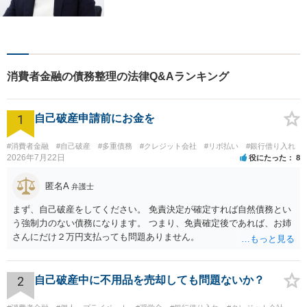
やすく説明し、できること・
できないことをしっかりと協
議して、ご納得いただいた上
で進めるようにしています。
お困りの際は、ぜひご相談く
消費者金融の債務整理の法律Q&Aランキング
ださい。
1
自己破産申請前にお金を
#消費者金融
#自己破産
#多重債務
#クレジット会社
#リボ払い
#銀行借り入れ
2026年7月22日
役にたった
8
匿名A
弁護士
まず、自己破産をしてください。 免責決定が確定すれば自然債務とい
う強制力のない債務になります。 つまり、免責確定後であれば、お姉
さんにだけ２万円支払っても問題ありません。
2
自己破産中に不用品を売却しても問題ないか？