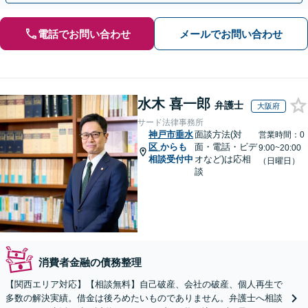
電話でお問い合わせ
メールでお問い合わせ
水木 喜一郎
弁護士
大阪府
サード法律事務所
神戸市垂水
面談方法(対
営業時間：0
区
からも
面・電話・ビデ
9:00~20:00
相談受付中
オなど)は応相
（日曜日）
談
消費者金融の債務整理
【関西エリア対応】【相談無料】自己破産、会社の破産、個人再生で
多数の解決実績。借金は後ろめたいものでありません。弁護士へ相談