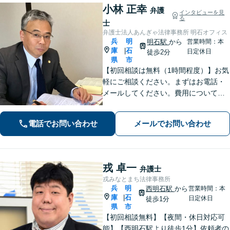
小林 正幸
弁護
インタビューを見
る
士
弁護士法人あんぎゃ法律事務所 明石オフィス
兵
明
明石駅
から
営業時間：本
庫
石
|
日定休日
徒歩2分
県
市
【初回相談は無料（1時間程度）】お気
軽にご相談ください。まずはお電話・
メールしてください。費用について
は、基本的にご相談の上決定いたしま
す。
電話でお問い合わせ
メールでお問い合わせ
戎 卓一
弁護士
戎みなとまち法律事務所
兵
明
西明石駅
から
営業時間：本
庫
石
|
日定休日
徒歩1分
県
市
【初回相談無料】【夜間・休日対応可
能】【西明石駅より徒歩1分】依頼者の