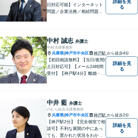
詳細を見
日対応可能】インターネット
る
問題／企業法務／相続問題／
不動産問題／労働問題など、
幅広く対応可能。どうぞおお
気軽にご相談ください。
中村 誠志
弁護士
中村法律事務所
兵庫県
神戸市中央区
神戸駅
から徒歩4分
|
【初回相談無料】【当日/夜間/
詳細を見
土日対応可】【メール24時間
る
受付】【神戸駅4分】離婚・男
女問題、相続・遺言、刑事事
件など、幅広く対応。相談者
さまのご意向に沿った解決を
目指します。どんなささいな
中井 藍
弁護士
事でも、お気軽にご相談くだ
のむら総合法律事務所
さい。
兵庫県
神戸市中央区
神戸駅
から徒歩2分
|
【神戸駅2分】【完全個室で相
詳細を見
談可】不利な展開の中にあっ
る
ても、置かれた状況をわかり