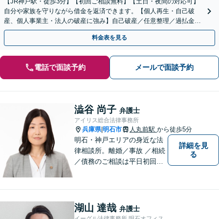
【JR神戸駅・徒歩3分】【初回ご相談無料】【土日・夜間の対応可】
自分や家族を守りながら借金を返済できます。【個人再生・自己破
産、個人事業主・法人の破産に強み】自己破産／任意整理／過払金返
還など対応可能です。悩まず、安心して相談ください！
料金表を見る
電話で面談予約
メールで面談予約
澁谷 尚子
弁護士
アイリス総合法律事務所
兵庫県
明石市
人丸前駅
から徒歩5分
|
明石・神戸エリアの身近な法
詳細を見
律相談所。離婚／事故 ／相続
る
／債務のご相談は平日初回３
０分無料です。【JR明石駅徒
歩10分，裁判所前】【土日祝
対応可】
湖山 達哉
弁護士
イーグル法律事務所 明石オフィス