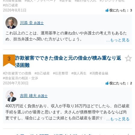
#消費者金融
#個人・プライベート
#奨学金
#銀行借り入れ
#クレジット会社
#自己破産
2026年8月1日
役にたった
3
川添 圭
弁護士
これ以上のことは、運用基準との兼ね合いや弁護士の考え方もあるた
め、担当弁護士へ聞いた方がよいでしょう。
3
詐欺被害でできた借金と元の借金が積み重なり返
済困難
#詐欺被害での債務
#自己破産
#任意整理
#個人再生
#消費者金融
#借金返済の相談・交渉
2026年7月30日
役にたった
2
吉田 雄大
弁護士
400万円近く負債があり、収入が手取り16万円ほどでしたら、自己破産
手続を選ぶのが最善と思います。夫さんが債務整理中であるならば尚
更ですし、場合によってはご夫婦とも自己破産を選択する方法もある
と思います。