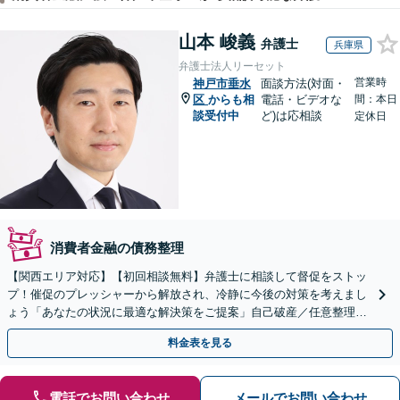
山本 峻義
弁護士
兵庫県
弁護士法人リーセット
営業時
神戸市垂水
面談方法(対面・
区
からも相
電話・ビデオな
間：本日
談受付中
ど)は応相談
定休日
消費者金融の債務整理
【関西エリア対応】【初回相談無料】弁護士に相談して督促をストッ
プ！催促のプレッシャーから解放され、冷静に今後の対策を考えまし
ょう「あなたの状況に最適な解決策をご提案」自己破産／任意整理／
個人再生／時効の援用／過払い金請求【休日・夜間相談可】
料金表を見る
電話でお問い合わせ
メールでお問い合わせ