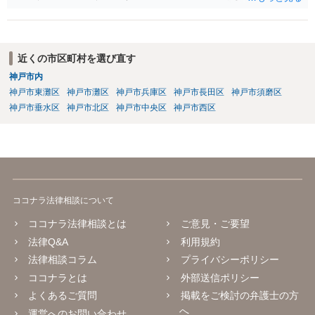
るのではないかと推察いたします。 長期間経過していれば、消滅時効
援用という方法も取れる可能性があるため、御主人に法律事務所に相
談にいくように説得されてはどうでしょうか。相談者様が一緒だと話
せない事情もあるかもしれないのでおひとりで行ってもらうほうがい
近くの市区町村を選び直す
いかもしれません。 配偶者の債務がある状態で配偶者が亡くなると債
神戸市内
務を相談者様が相続するという状態になる（相続放棄などの亡くなっ
神戸市東灘区
神戸市灘区
神戸市兵庫区
神戸市長田区
神戸市須磨区
てからの方法もありますが）ため、相談者様にも関係することだとし
て相談にいくようにお話してみてはどうでしょうか。
神戸市垂水区
神戸市北区
神戸市中央区
神戸市西区
ココナラ法律相談について
ココナラ法律相談とは
ご意見・ご要望
法律Q&A
利用規約
法律相談コラム
プライバシーポリシー
ココナラとは
外部送信ポリシー
よくあるご質問
掲載をご検討の弁護士の方
へ
運営へのお問い合わせ