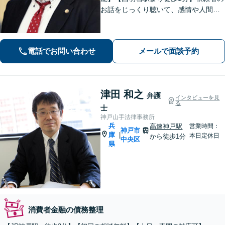
お話をじっくり聴いて、感情や人間関
係にも配慮して柔軟に最適な解決策を
考えます。1日も早い解決のためにフッ
トワーク軽く迅速・誠実に対応しま
電話でお問い合わせ
メールで面談予約
す。まずはお気軽にご相談ください。
津田 和之
弁護
インタビューを見
る
士
神戸山手法律事務所
兵
高速神戸駅
営業時間：
神戸市
庫
|
本日定休日
から徒歩1分
中央区
県
消費者金融の債務整理