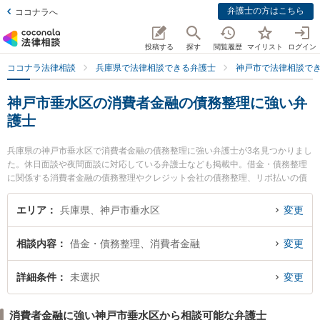
弁護士の方はこちら
ココナラへ
投稿する
探す
閲覧履歴
マイリスト
ログイン
ココナラ法律相談
兵庫県で法律相談できる弁護士
神戸市で法律相談で
神戸市垂水区の消費者金融の債務整理に強い弁
護士
兵庫県の神戸市垂水区で消費者金融の債務整理に強い弁護士が3名見つかりまし
た。休日面談や夜間面談に対応している弁護士なども掲載中。借金・債務整理
に関係する消費者金融の債務整理やクレジット会社の債務整理、リボ払いの債
務整理等の細かな分野での絞り込み検索もでき便利です。特に神戸ほまれ法律
事務所の河原林 直樹弁護士や神戸マリン綜合法律事務所の佐々木 歌織弁護士、
エリア
兵庫県、神戸市垂水区
変更
垂水駅前法律事務所の松岡 英和弁護士のプロフィール情報や弁護士費用、強み
などが注目されています。『神戸市垂水区で土日や夜間に発生した消費者金融
相談内容
借金・債務整理、消費者金融
変更
の債務整理のトラブルを今すぐに弁護士に相談したい』『消費者金融の債務整
理のトラブル解決の実績豊富な近くの弁護士を検索したい』『初回相談無料で
消費者金融の債務整理を法律相談できる神戸市垂水区内の弁護士に相談予約し
詳細条件
未選択
変更
たい』などでお困りの相談者さんにおすすめです。
消費者金融に強い神戸市垂水区から相談可能な弁護士