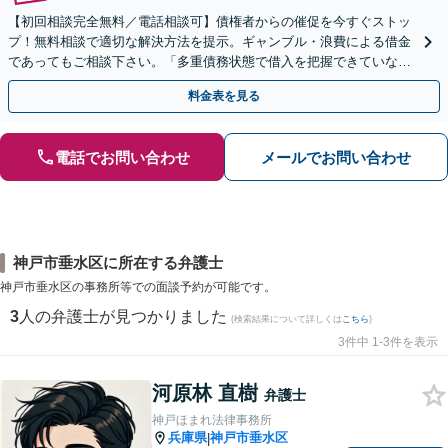
【初回相談完全無料／電話相談可】債権者からの催促を今すぐストッ
プ！無料相談で適切な解決方法を提示。ギャンブル・浪費による借金
であってもご相談下さい。「多重債務状態で借入を把握できていな
い」「マイホームを手放したくない」など【分割払い可】
料金表を見る
電話でお問い合わせ
メールでお問い合わせ
神戸市垂水区に所在する弁護士
神戸市垂水区の事務所等での面談予約が可能です。
3
人の弁護士が見つかりました
(検索結果について詳しくは
こちら
)
3件中 1-3件を表示
河原林 直樹
弁護士
神戸ほまれ法律事務所
兵庫県
神戸市垂水区
|