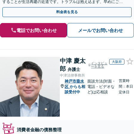
することが生活再建の近道です。トラブルは抱え込まず、早めにご相
談を。
料金表を見る
電話でお問い合わせ
メールでお問い合わせ
中津 慶太
大阪府
インタビュ
ーを見る
郎
弁護士
中津法律事務所
営業時
神戸市垂水
面談方法(対面・
区
からも相
電話・ビデオな
間：本日
談受付中
ど)は応相談
定休日
消費者金融の債務整理