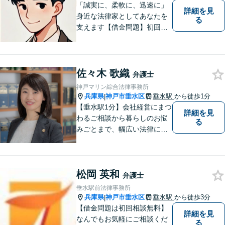
「誠実に、柔軟に、迅速に」
詳細を見
身近な法律家としてあなたを
る
支えます【借金問題】初回相
談無料／法テラスOK。丁寧な
説明で納得感ある解決を【相
続問題】生前対策から相続発
生後の手続き・トラブル対応
佐々木 歌織
弁護士
までワンストップで対応【オ
神戸マリン綜合法律事務所
ンライン面談OK】
兵庫県
神戸市垂水区
垂水駅
から徒歩1分
|
【垂水駅1分】会社経営にまつ
詳細を見
わるご相談から暮らしのお悩
る
みごとまで、幅広い法律にま
つわるお悩みに対応していま
す。問題解決に向けて誠心誠
意アドバイスさせていただき
松岡 英和
ますので、悩まれる前に、お
弁護士
早めにご相談ください。
垂水駅前法律事務所
兵庫県
神戸市垂水区
垂水駅
から徒歩3分
|
【借金問題は初回相談無料】
詳細を見
なんでもお気軽にご相談くだ
る