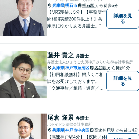
兵庫県
明石市
明石駅
から徒歩5分
|
【明石駅徒歩5分】【事務所年
詳細を見
間相談実績200件以上！】兵
る
庫県にゆかりある弁護士。“プ
ロフェッショナル” として、依
頼者のために尽力します。複
数弁護士が連携し、高度な問
題にも迅速に対応いたしま
藤井 貴之
弁護士
す。【初回無料相談】
弁護士法人ひょうご支所神戸みらい法律会計事務所
兵庫県
神戸市須磨区
名谷駅
から徒歩1分
|
【初回相談無料】幅広くご相
詳細を見
談をお受けしております。
る
「交通事故／相続・遺言／離
婚・男女問題/刑事事件/借金問
題」など、個人から企業法務
までお気軽にご相談くださ
い。公認会計士試験合格者。
尾倉 隆景
弁護士
【夜間・休日相談可能（要予
ポセイドン法律会計事務所
約）】【弁護士歴10年以上】
兵庫県
神戸市中央区
高速神戸駅
から徒歩4分
|
【高速神戸駅4分】【夜間／休