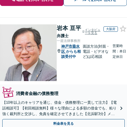
岩本 亘平
大阪府
インタビュ
ーを見る
弁護士
一道法律事務所
営業時
神戸市垂水
面談方法(対面・
区
からも相
電話・ビデオな
間：本日
談受付中
ど)は応相談
定休日
消費者金融の債務整理
【10年以上のキャリアを通じ、借金・債務整理に一貫して注力】【電
話相談可】【初回相談無料】様々な理由による多額の借金でも、粘り
強く裁判所と交渉し、免責を確定させてきました【北浜駅3分】メリ
ットやデメリットを分かりやすく説明
料金表を見る