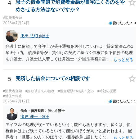
4
息子の借金問題で消費者金融が自宅にくるのをや
めさせる方法はないですか？
#消費者金融
2026年7月24日
役にたった
3
肥田 弘昭
弁護士
弁護士に依頼して弁護士が受任通知を送付していれば、貸金業法21条1
項9号（九 債務者等が、貸付けの契約に基づく債権に係る債務の処理
を弁護士、弁護士法人若しくは弁護士・外国法事務弁護士共同法人若
しくは司法書士若しくは司法書士法人（以下この号において「弁護士
等」という。）に委託し、又はその処理のため必要な裁判所における
民事事件に関する手続をとり、弁護士等又は裁判所から書面によりそ
5
完済した借金についての相談です
の旨の通知があつた場合において、正当な理由がないのに、債務者等
に対し、電話をかけ、電報を送達し、若しくはファクシミリ装置を用
#消費者金融
#詐欺被害での債務
#借金返済の相談・交渉
#時効の援用
いて送信し、又は訪問する方法により、当該債務を弁済することを要
#督促の停止
2026年7月17日
役にたった
1
求し、これに対し債務者等から直接要求しないよう求められたにもか
かわらず、更にこれらの方法で当該債務を弁済することを要求するこ
借金・債務整理に強い弁護士
と。）に違反しています。監督官庁に行政処分を求める、裁判所に仮
瀬戸 伸一
弁護士
処分申請、不退去罪が成立すれば警察に通報などの対応が考えられま
アイフルの処理が誤っているという可能性もありますが、多くは、債
す。ご参考にしてください。
権自体はまだ残っているという可能性のほうが高いと思われます。 配
偶者（「旦那」の方）のほうで、相談者様に話したくない事情等もあ