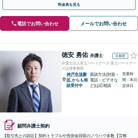
す。お気軽にご相談ください。【夜間・土日相談可】
料金表を見る
電話でお問い合わせ
メールでお問い合わせ
徳安 勇佑
弁護士
京都府
弁護士法人富士パートナーズ 富士パートナー
ズ法律事務所
営業時
神戸市須磨
面談方法(対面・
区
からも相
電話・ビデオな
間：本日
談受付中
ど)は応相談
定休日
顧問弁護士契約
【取引先との訴訟】契約トラブルや売掛金回収のノウハウ多数【労務