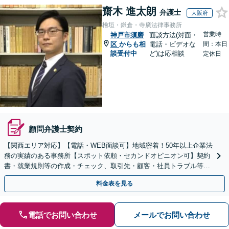
齋木 進太朗
弁護士
大阪府
檜垣・鎌倉・寺廣法律事務所
営業時
神戸市須磨
面談方法(対面・
区
からも相
電話・ビデオな
間：本日
談受付中
ど)は応相談
定休日
顧問弁護士契約
【関西エリア対応】【電話・WEB面談可】地域密着！50年以上企業法
務の実績のある事務所【スポット依頼・セカンドオピニオン可】契約
書・就業規則等の作成・チェック、取引先・顧客・社員トラブル等、
お気軽にご相談ください【事前予約で休日・夜間対応】
料金表を見る
電話でお問い合わせ
メールでお問い合わせ