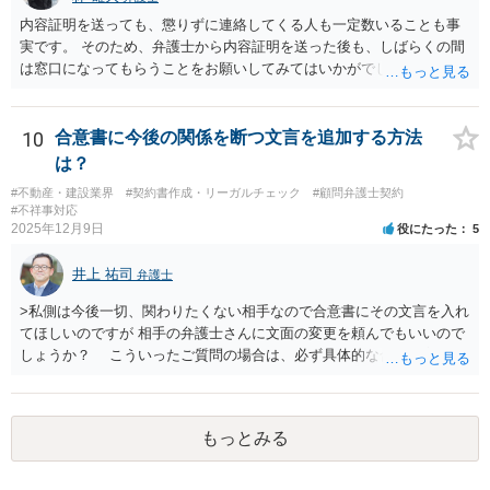
個別受任に進む場合の扱いなどを明確に定めておく必要が大きいと考
えられます。
内容証明を送っても、懲りずに連絡してくる人も一定数いることも事
実です。 そのため、弁護士から内容証明を送った後も、しばらくの間
は窓口になってもらうことをお願いしてみてはいかがでしょうか。 そ
うすれば、もしその方から不当な要求を受けることがあっても、「窓
口（弁護士に）言ってください」とだけお伝えし、それ以外には一切
応じないという姿勢をとることができるため、スタッフの方の負担軽
10
合意書に今後の関係を断つ文言を追加する方法
減を図れると思います。 大変な状況かと思いますが、ご参考になりま
は？
したら幸いです。
#不動産・建設業界
#契約書作成・リーガルチェック
#顧問弁護士契約
#不祥事対応
2025年12月9日
役にたった
5
井上 祐司
弁護士
>私側は今後一切、関わりたくない相手なので合意書にその文言を入れ
てほしいのですが 相手の弁護士さんに文面の変更を頼んでもいいので
しょうか？ こういったご質問の場合は、必ず具体的な合意書案をも
って法律相談を受けないと、的確なアドバイスが困難です。 一般的
には、ご質問のような懸念を払しょくするために、 「甲及び乙は，本
示談書に記載するもののほか，甲と乙の間には何らの債権債務が存し
もっとみる
ないことを相互に確認する。」 という清算条項を入れることが一般的
です。 以上に加え、「本件については，当事者協議の結果，上記示
談条件のとおり示談が成立したので，今後本件の上記示談内容に関し