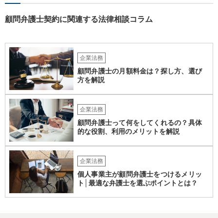
てはどんな事情が生じても双方共裁判上又は裁判外においても一切異
議，請求の申立をしないことを誓約する。」という条項を入れること
顧問弁護士契約に関連する法律相談コラム
がありますが、この条項は一つのプレッシャーのようなもので、現実
には今後一切裁判を起こす権利を放棄する、という合意はできません
し、予測できない後発的損害については示談後であっても請求できる
ので、上記の清算条項のみの場合がほとんどです。
企業法務
顧問弁護士の月額料金は？探し方、選び
方を解説
企業法務
顧問弁護士って何をしてくれるの？具体
的な役割、利用のメリットを解説
企業法務
個人事業主が顧問弁護士をつけるメリッ
ト│最適な弁護士を選ぶポイントとは？