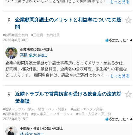
ついて履行されていないことを理由として契約解除をされた。そこ
請求もせず、「詐欺」として、警察に被害届を出す事は可能でしょう
で、既に開発を完了したものについての請負代金を請求できるか、と
か？ 内容的には検討できますが、立証は、民事よりさらにワンランク
いうご質問であると理解しました。 まず、「物理的にできない開発で
上がります。 警察に相談されてもよい事案だとは思います。
一方的に契約不履行のように伝えられ」とのことですが、「物理的に
8
企業顧問弁護士のメリットと利益率についての疑
できない」と真に言えるのかどうか、なぜ「物理的にできない開発」
問
を請け負うことになったのかが問題です。 もし、「物理的にできな
#顧問弁護士契約
#正社員・契約社員
い」という意味が、単に「契約に記載された納期では間に合わない」
2026年6月30日
役にたった
4
ということであれば、それは単純に履行遅滞を理由とする債務不履行
ですから、契約解除は有効です。 「物理的にできない」が、そもそも
企業法務に強い弁護士
そのような開発は理論的に不可能（例えば、タイムマシンを作るとい
髙橋 俊太
弁護士
う契約等）であれば、契約自体が無効になる可能性があります。 いず
企業の顧問弁護士業務が弁護士事務所にとってメリットがあるかは、
れの場合であっても、結局は、上記の「物理的にできない」部分を除
顧問料、相談件数、業務範囲、企業名の公表可否、派生案件の有無な
いた部分は開発完了しているということですから、その部分に相当す
どによります。 顧問料自体は、訴訟や大型案件と比べると大きな利益
る請負代金は請求できる可能性があります。 ただし、当該開発完了部
になりにくい場合もありますが、毎月の安定収入になる点は事務所に
分だけでどれくらいの価値があるのか、が問題になります。 一般論は
とってメリットです。また、契約書、労務、債権回収、クレーム対
以上で、より個別的なお話は、詳しい契約内容や開発内容を知る必要
応、従業員対応など、顧問先から別案件が発生することもあります。
9
近隣トラブルで営業妨害を受ける飲食店の法的対
がありますので、正式に弁護士に相談することも検討された方がよい
さらに、ある程度知名度のある企業について、実名で顧問先として公
策相談
と思います。
表できるのであれば、事務所の信用や実績としての意味もあります。
#近隣トラブル（隣人・騒音・ペット問題）
#芸能・エンタメ業界
一方で、例えば、福利厚生部門の顧問の場合、従業員個人の相談が多
#顧問弁護士契約
#個人事業主・フリーランス
#住民・入居者・買主側
かったり、細かい相談に頻繁に対応する必要があったりすると、顧問
2025年8月15日
役にたった
4
料との関係で負担が大きくなることもあり得ます。そのようなケース
不動産・住まいに強い弁護士
では、特に、顧問契約書において、相談件数、相談方法、回答範囲、
林 雄大
弁護士