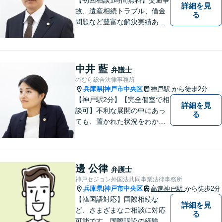
詳細を見
故、遺産相続トラブル、借金
る
問題など豊富な解決実績あ
り。問題解決に向けてサポー
トに尽力。お一人お一人の立
場に立ち、依頼者さまにとっ
て納得感のある解決を目指し
中井 藍
弁護士
ます【神戸駅徒歩2分】【ハー
のむら総合法律事務所
バーランド駅5分】
兵庫県
神戸市中央区
神戸駅
から徒歩2分
|
【神戸駅2分】【完全個室で相
詳細を見
談可】不利な展開の中にあっ
る
ても、置かれた状況をわかり
やすく説明し、できること・
できないことをしっかりと協
議して、ご納得いただいた上
で進めるようにしています。
邊 公律
弁護士
お困りの際は、ぜひご相談く
神戸セジョン外国法共同事業法律事務所
ださい。
兵庫県
神戸市中央区
高速神戸駅
から徒歩2分
|
【韓国語対応】国際相続な
詳細を見
ど、さまざまなご相談に対応
る
可能です。国際訴訟の経験も