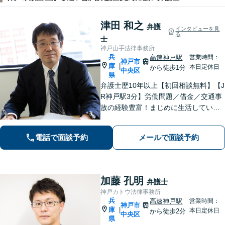
津田 和之
弁護
インタビューを見
る
士
神戸山手法律事務所
兵
高速神戸駅
営業時間：
神戸市
庫
|
本日定休日
から徒歩1分
中央区
県
弁護士歴10年以上【初回相談無料】【J
R神戸駅3分】労働問題／借金／交通事
故の経験豊富！まじめに生活している
方の正当な権利を守るため、最適な解
決策をご提案いたします。関西学院大
電話で面談予約
メールで面談予約
学大学院（ロースクール）の現役教
授。
加藤 孔明
弁護士
神戸カトウ法律事務所
兵
高速神戸駅
営業時間：
神戸市
庫
|
本日定休日
から徒歩2分
中央区
県