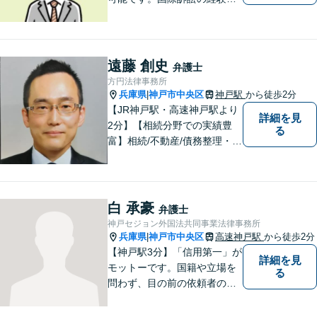
豊富にあります【夜間・休日
面談可】【神戸駅2分】
遠藤 創史
弁護士
方円法律事務所
兵庫県
神戸市中央区
神戸駅
から徒歩2分
|
【JR神戸駅・高速神戸駅より
詳細を見
2分】【相続分野での実績豊
る
富】相続/不動産/債務整理・破
産などの案件を中心に対応し
てまいりました。お客様のご
意見を真摯にお聞きし、適切
な説明を行うことを心がけて
白 承豪
弁護士
おります。
神戸セジョン外国法共同事業法律事務所
兵庫県
神戸市中央区
高速神戸駅
から徒歩2分
|
【神戸駅3分】「信用第一」が
詳細を見
モットーです。国籍や立場を
る
問わず、目の前の依頼者のた
めに全力を尽くしてまいりま
した。日韓渉外事件のみなら