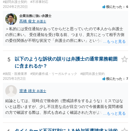
#顧問弁護士契約
#不祥事対応
2024年2月20日
役にたった
6
企業法務に強い弁護士
髙橋 俊太
弁護士
＞私的には受任通知があってからだと思っていたので本人から弁護士
の所に来い。 受任通知を受け取る前、つまり、貴方にとって相手方側
の委任関係が不明な状況で「弁護士の所に来い」というのは、さすが
に無理な要求だと思われます。 ＞本当に雇っていた場合はこちらに連
絡がきますよね？ 通常はそのような初動となります。
5
以下のような訴状の誤りは弁護士の通常業務範囲
に含まれるか？
#病院・医療業界
#契約書作成・リーガルチェック
#顧問弁護士契約
2025年3月2日
役にたった
7
渡邊 雄太
弁護士
結論としては、現時点で致命的（懲戒請求をするような）ミスではな
いとは思いますが、少し不注意な点が目立つので今後書面を質問者様
の方で確認する際は、形式も含めよく確認された方がよいと思われま
す。 以下一つずつ回答させていただきます。 ①脱字部分を手書きで修
正 →のぞましくはないですが、時たまあるものと存じます。 通常は、
弁護士が起案 Ⅰ依頼者に内容の確認 Ⅱ弁護士が誤字脱字等を確認 Ⅲ
タイムカード不正打刻による給与返還請求と法的