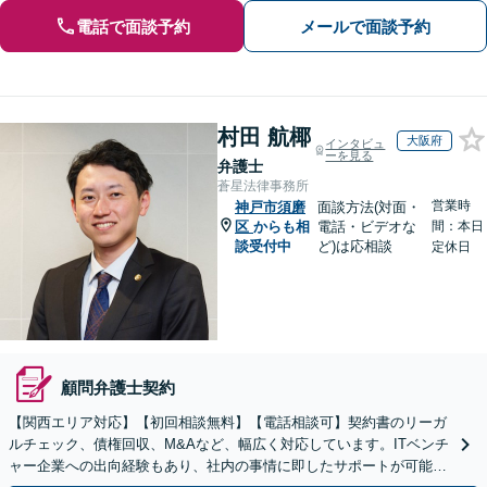
電話で面談予約
メールで面談予約
村田 航椰
大阪府
インタビュ
ーを見る
弁護士
蒼星法律事務所
営業時
神戸市須磨
面談方法(対面・
区
からも相
電話・ビデオな
間：本日
談受付中
ど)は応相談
定休日
顧問弁護士契約
【関西エリア対応】【初回相談無料】【電話相談可】契約書のリーガ
ルチェック、債権回収、M&Aなど、幅広く対応しています。ITベンチ
ャー企業への出向経験もあり、社内の事情に即したサポートが可能で