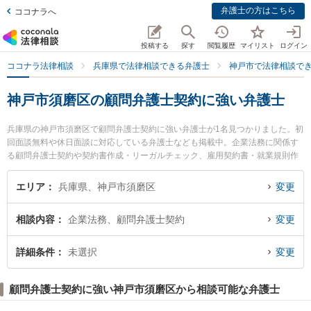
弁護士の方はこちら
ココナラへ
投稿する
探す
閲覧履歴
マイリスト
ログイン
ココナラ法律相談
兵庫県で法律相談できる弁護士
神戸市で法律相談で
神戸市須磨区の顧問弁護士契約に強い弁護士
兵庫県の神戸市須磨区で顧問弁護士契約に強い弁護士が1名見つかりました。初
回面談無料や休日面談に対応している弁護士なども掲載中。企業法務に関係す
る顧問弁護士契約や契約書作成・リーガルチェック、雇用契約書・就業規則作
成等の細かな分野での絞り込み検索もでき便利です。特に弁護士法人ひょうご
支所神戸みらい法律会計事務所の藤井 貴之弁護士のプロフィール情報や弁護士
エリア
兵庫県、神戸市須磨区
変更
費用、強みなどが注目されています。『神戸市須磨区で土日や夜間に発生した
顧問弁護士契約のトラブルを今すぐに弁護士に相談したい』『顧問弁護士契約
相談内容
企業法務、顧問弁護士契約
変更
のトラブル解決の実績豊富な近くの弁護士を検索したい』『初回相談無料で顧
問弁護士契約を法律相談できる神戸市須磨区内の弁護士に相談予約したい』な
どでお困りの相談者さんにおすすめです。
詳細条件
未選択
変更
顧問弁護士契約に強い神戸市須磨区から相談可能な弁護士