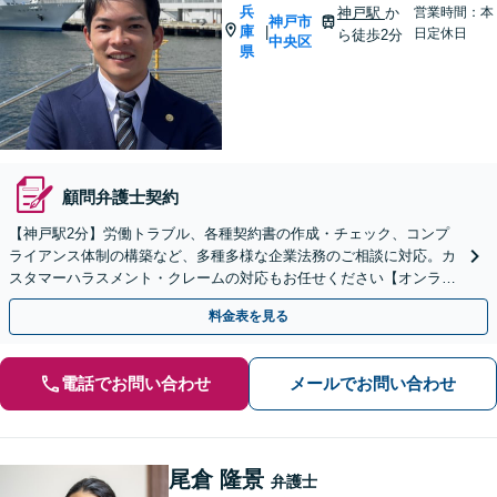
兵
神戸駅
か
営業時間：本
神戸市
庫
|
日定休日
ら徒歩2分
中央区
県
顧問弁護士契約
【神戸駅2分】労働トラブル、各種契約書の作成・チェック、コンプ
ライアンス体制の構築など、多種多様な企業法務のご相談に対応。カ
スタマーハラスメント・クレームの対応もお任せください【オンライ
ン相談OK】【夜間・休日相談可（要予約）】
料金表を見る
電話でお問い合わせ
メールでお問い合わせ
尾倉 隆景
弁護士