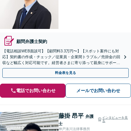
顧問弁護士契約
【電話相談WEB面談可】【顧問料3.3万円〜】【スポット案件にも対
応】契約書の作成・チェック／従業員・企業間トラブル／売掛金の回
収など幅広く対応可能です。経営者さまに寄り添って親身にサポート
いたします。個人事業主・フリーランスにも対応。
料金表を見る
電話でお問い合わせ
メールでお問い合わせ
藤掛 昂平
弁護
インタビューを見
る
士
神戸湊川法律事務所