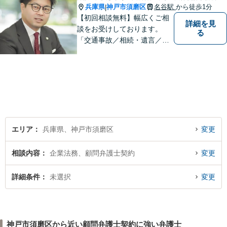
兵庫県
神戸市須磨区
名谷駅
から徒歩1分
|
【初回相談無料】幅広くご相
詳細を見
談をお受けしております。
る
「交通事故／相続・遺言／離
婚・男女問題/刑事事件/借金問
題」など、個人から企業法務
までお気軽にご相談くださ
い。公認会計士試験合格者。
【夜間・休日相談可能（要予
約）】【弁護士歴10年以上】
エリア
兵庫県、神戸市須磨区
変更
相談内容
企業法務、顧問弁護士契約
変更
詳細条件
未選択
変更
神戸市須磨区から近い顧問弁護士契約に強い弁護士