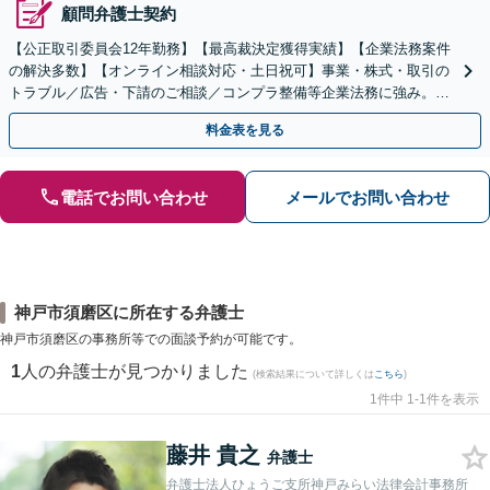
顧問弁護士契約
【公正取引委員会12年勤務】【最高裁決定獲得実績】【企業法務案件
の解決多数】【オンライン相談対応・土日祝可】事業・株式・取引の
トラブル／広告・下請のご相談／コンプラ整備等企業法務に強み。株
式の相続／誹謗中傷対策／不動産問題まで幅広く対応！
料金表を見る
電話でお問い合わせ
メールでお問い合わせ
神戸市須磨区に所在する弁護士
神戸市須磨区の事務所等での面談予約が可能です。
1
人の弁護士が見つかりました
(検索結果について詳しくは
こちら
)
1件中 1-1件を表示
藤井 貴之
弁護士
弁護士法人ひょうご支所神戸みらい法律会計事務所