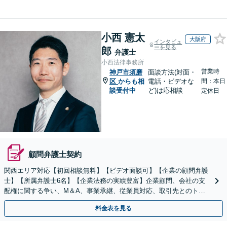
小西 憲太
大阪府
インタビュ
ーを見る
郎
弁護士
小西法律事務所
営業時
神戸市須磨
面談方法(対面・
区
からも相
電話・ビデオな
間：本日
談受付中
ど)は応相談
定休日
顧問弁護士契約
関西エリア対応【初回相談無料】【ビデオ面談可】【企業の顧問弁護
士】【所属弁護士6名】【企業法務の実績豊富】企業顧問、会社の支
配権に関する争い、M＆A、事業承継、従業員対応、取引先とのトラ
ブル、債権回収等につき豊富な対応実績
料金表を見る