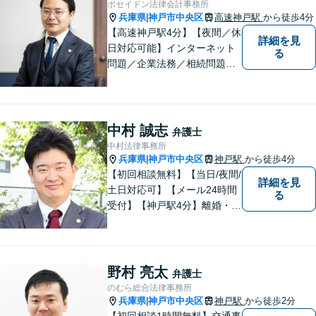
ポセイドン法律会計事務所
兵庫県
神戸市中央区
高速神戸駅
から徒歩4分
|
【高速神戸駅4分】【夜間／休
詳細を見
日対応可能】インターネット
る
問題／企業法務／相続問題／
不動産問題／労働問題など、
幅広く対応可能。どうぞおお
気軽にご相談ください。
中村 誠志
弁護士
中村法律事務所
兵庫県
神戸市中央区
神戸駅
から徒歩4分
|
【初回相談無料】【当日/夜間/
詳細を見
土日対応可】【メール24時間
る
受付】【神戸駅4分】離婚・男
女問題、相続・遺言、刑事事
件など、幅広く対応。相談者
さまのご意向に沿った解決を
目指します。どんなささいな
野村 亮太
弁護士
事でも、お気軽にご相談くだ
のむら総合法律事務所
さい。
兵庫県
神戸市中央区
神戸駅
から徒歩2分
|
【初回相談1時間無料】交通事