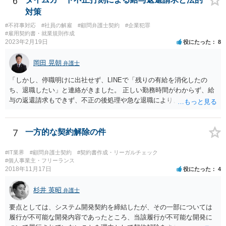
6
念のため事務員が確認 Ⅳ提出 の流れになりますので、どこかの段階で
対策
気が付くことが多いです。仮処分等緊急性が高い案件では提出時に裁
#不祥事対応
#社員の解雇
#顧問弁護士契約
#企業犯罪
判所窓口で修正して受理してもらうということはありますので、その
#雇用契約書・就業規則作成
場合は責められない部分もあるかと思います。 ②証拠である薬品名を
2023年2月19日
役にたった
8
間違っている →こちらは①のⅠかⅡの段階で修正しておくべきでしょ
うね。よくわからないならば弁護士としては依頼者にこちらの薬品で
岡田 晃朝
弁護士
よいですかと聞くべきではあると思います。他のミスに比してこれは
内容に関するミスなので、今後はよく確認いただいた方がよいと思い
「しかし、停職明けに出社せず、LINEで「残りの有給を消化したの
ます。 ③証拠のナンバーが入らないまま甲号証のハンコが押されたま
ち、退職したい」と連絡がきました。 正しい勤務時間がわからず、給
まになっている →形式ミスですね。不注意ですが、訴訟の勝敗に直結
与の返還請求もできず、不正の後処理や急な退職により、社や他のス
するわけではないものと思います。 ④当方原告が作成したスクリーン
タッフに多大な迷惑をかけ、その上、有給まで使われるというような
ショットの証拠が縦長や横長に印刷され、文字が間延びしている(読め
状況です。」 大変悪質ですね。打刻場所のデータと、これまでのタイ
ないことはない) →こちらも③と同様であると思います。 以上のとお
ムカードの虚偽を確認し、突き付けて責任を問題にすることになるで
7
一方的な契約解除の件
り、①～④も訴訟の勝敗に直結するものではないと思われますので、
しょう。 詐欺もありうるでしょうね。 「正しい時間がわからないとい
致命的なミスではないと思います。 もっとも、形式面も仕事の完成物
うタイムカード不正打刻による返還請求はどのようにおこなえばよい
#IT業界
#顧問弁護士契約
#契約書作成・リーガルチェック
として当然確認すべきでありますので、今後は気を付けるように弁護
でしょうか？」 想定できる虚偽を前提に、相手と協議して詰めればよ
#個人事業主・フリーランス
2018年11月17日
士にお伝えいただいてもよいと思います。
役にたった
4
いかと思います。 確実な記録があれば、それによるのがよいですが、
すべては不可能でしょうので。 相手の言動には早急には返事をせずに
杉井 英昭
弁護士と相談しながら、対応策を検討する方がよいでしょう。 また、
弁護士
返還が難しい場合、損害賠償を請求する事はできますでしょうか？ 法
要点としては、システム開発契約を締結したが、その一部については
的には可能ですが、立証の問題があります。 協議でも問題にできそう
履行が不可能な開発内容であったところ、当該履行が不可能な開発に
ですが、調停なども検討できるでしょう。 また、返還請求も損害賠償