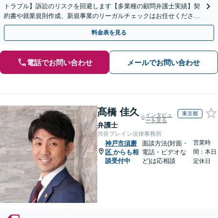
トラブル】訴訟のリスクを回避します【多業種の顧問弁護士実績】契
約書や就業規則作成、新規事業のリーガルチェックはお任せくださ
い。単発のご依頼OK。
料金表を見る
電話でお問い合わせ
メールでお問い合わせ
髙橋 佳久
東京都
インタビュ
ーを見る
弁護士
渋谷ブレイン法律事務所
営業時
神戸市須磨
面談方法(対面・
区
からも相
電話・ビデオな
間：本日
談受付中
ど)は応相談
定休日