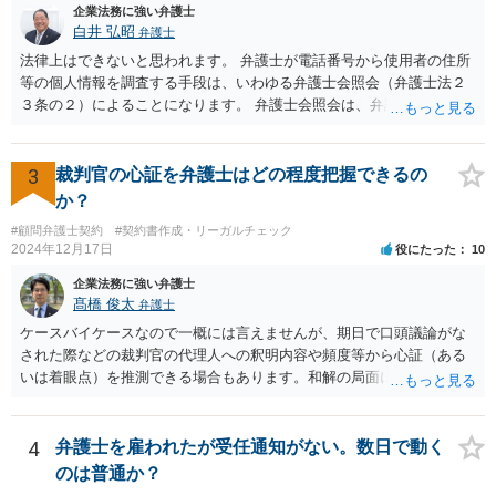
企業法務に強い弁護士
白井 弘昭
弁護士
法律上はできないと思われます。 弁護士が電話番号から使用者の住所
等の個人情報を調査する手段は、いわゆる弁護士会照会（弁護士法２
３条の２）によることになります。 弁護士会照会は、弁護士が事件を
受任した後に、事件のために必要な情報を調査する際、弁護士会を通
して質問をしてもらう制度で、弁護士会担当委員が当該質問が適正か
どうか、質問をして回答を得られる可能性があるか、などを吟味した
3
裁判官の心証を弁護士はどの程度把握できるの
上で、弁護士会名で質問をする制度です。 ですので、照会先もある程
か？
度安心して個人情報を開示しますし、もちろん、断られる場合もあり
#顧問弁護士契約
#契約書作成・リーガルチェック
ます。 一般的には、弁護士が依頼を受けて事件を調査する過程で用い
2024年12月17日
役にたった
10
られるものですが、法律上、「弁護士は、受任している事件につい
て、」と定められていますので、個人の事件（受任していない）はこ
企業法務に強い弁護士
の要件に当てはまらないことになります。 以上、ご参考まで。
髙橋 俊太
弁護士
ケースバイケースなので一概には言えませんが、期日で口頭議論がな
された際などの裁判官の代理人への釈明内容や頻度等から心証（ある
いは着眼点）を推測できる場合もあります。和解の局面になり、代理
人がそれぞれ交代で裁判官と話をする場合にはおおよその心証が示さ
れることもあります。
4
弁護士を雇われたが受任通知がない。数日で動く
のは普通か？