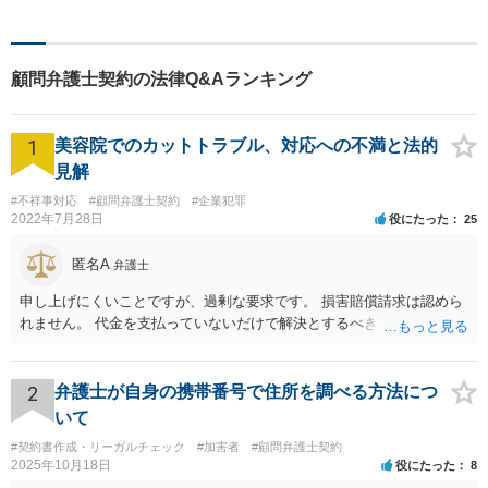
ず、幅広い分野を取り扱って
います。一人ひとりに誠意を
持って尽力しますので、ぜひ
顧問弁護士契約の法律Q&Aランキング
一度ご相談ください。
1
美容院でのカットトラブル、対応への不満と法的
見解
#不祥事対応
#顧問弁護士契約
#企業犯罪
2022年7月28日
役にたった
25
匿名A
弁護士
申し上げにくいことですが、過剰な要求です。 損害賠償請求は認めら
れません。 代金を支払っていないだけで解決とするべきでしょう。
2
弁護士が自身の携帯番号で住所を調べる方法につ
いて
#契約書作成・リーガルチェック
#加害者
#顧問弁護士契約
2025年10月18日
役にたった
8