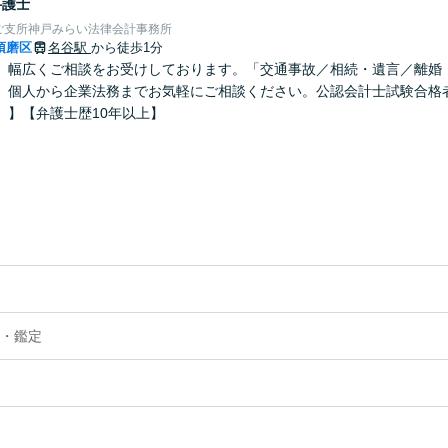
弁護士
ご支所神戸みらい法律会計事務所
須磨区
名谷駅
から徒歩1分
】幅広くご相談をお受けしております。「交通事故／相続・遺言／離婚・
、個人から企業法務までお気軽にご相談ください。公認会計士試験合格
）】【弁護士歴10年以上】
・鑑定