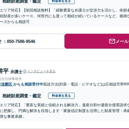
相続財産調査・鑑定
料金表を見る
エリア対応】【初回相談無料】「経験豊富な弁護士が交渉力を活かし、依頼
続財産が多いケース、何世代にも渡って相続が続いているケースなど、複雑
ーズからも相談可
せ
メール
耕平
弁護士
インタビューを見る
総合法律事務所
市須磨区
からも相談受付中
面談方法(対面・電話・ビデオなど)は応相談
営業時
相続財産調査・鑑定
料金表を見る
エリア対応】「豊富な実績と信頼される解決力」遺産分割や遺留分侵害請求
に把握し、円満な解決を目指します「家族信託制度を活用した財産管理・承
滑な事業承継」