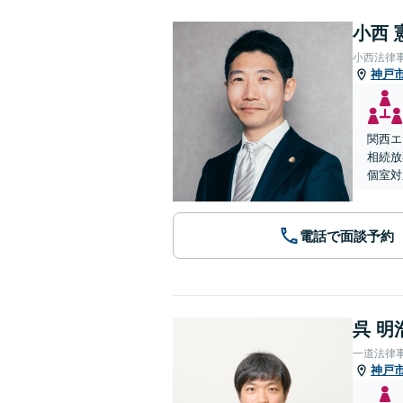
小西 
小西法律
神戸
関西エ
相続放
個室対
電話で面談予約
呉 明
一道法律
神戸