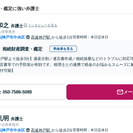
・鑑定に強い弁護士
和之
弁護士
インタビューを見る
法律事務所
県
神戸市中央区
高速神戸駅
から徒歩1分
営業時間：本日定休日
|
相続財産調査・鑑定
料金表を見る
神戸駅より徒歩3分】遺産分割／遺言書作成／相続放棄などのトラブルに対応
言書等での予防策が有効です。税理士との連携で税金のお悩みもスムーズに
付可能】
メー
孔明
弁護士
ウ法律事務所
県
神戸市中央区
高速神戸駅
から徒歩2分
営業時間：本日定休日
|