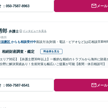
せ
メール
秀郎
弁護士
インタビューを見る
事務所
市須磨区
からも相談受付中
面談方法(対面・電話・ビデオなど)は応相談
営業時
相続財産調査・鑑定
料金表を見る
エリア対応】【弁護士歴30年以上】一般的な相続のトラブルから海外に財産
分野に解決実績あり！生前対策も幅広いご提案が可能【夜間・休日相談可】
せ
メール