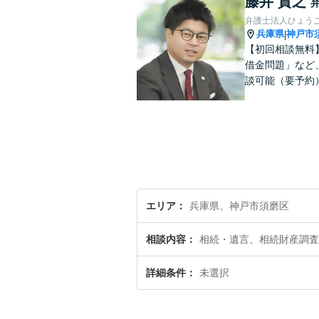
藤井 貴之
弁護士法人ひょう
兵庫県
神戸市
|
【初回相談無料
借金問題」など
談可能（要予約
エリア
兵庫県、神戸市須磨区
相談内容
相続・遺言、相続財産調査
詳細条件
未選択