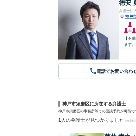
徳安 
弁護士法
神戸
【不動
ます。
電話でお問い合わ
神戸市須磨区に所在する弁護士
神戸市須磨区の事務所等での面談予約が可能で
1
人の弁護士が見つかりました
(検索結