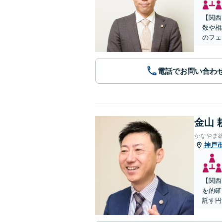
【関西
数や相
のフェ
電話でお問い合わ
金山 
かなやま
神戸
【関西
を的確
託す円