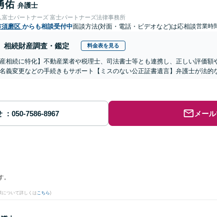
勇佑
弁護士
人富士パートナーズ 富士パートナーズ法律事務所
市須磨区
からも相談受付中
面談方法(対面・電話・ビデオなど)は応相談
営業時
相続財産調査・鑑定
料金表を見る
産相続に特化】不動産業者や税理士、司法書士等とも連携し、正しい評価額
名義変更などの手続きもサポート【ミスのない公正証書遺言】弁護士が法的
せ
メール
す。
果について詳しくは
こちら
)