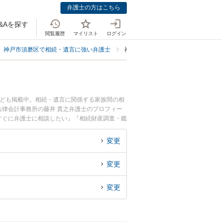
弁護士の方はこちら
&Aを探す
閲覧履歴
マイリスト
ログイン
神戸市須磨区で相続・遺言に強い弁護士
神戸市須磨区で相続財産調査・鑑定
なども掲載中。相続・遺言に関係する家族間の相
律会計事務所の藤井 貴之弁護士のプロフィー
すぐに弁護士に相談したい』『相続財産調査・鑑
内の弁護士に相談予約したい』などでお困りの相
変更
変更
変更