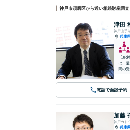
神戸市須磨区から近い相続財産調査
津田 
神戸山手
兵庫
【JR
は、遺
間の受
電話で面談予約
加藤 
神戸カト
兵庫