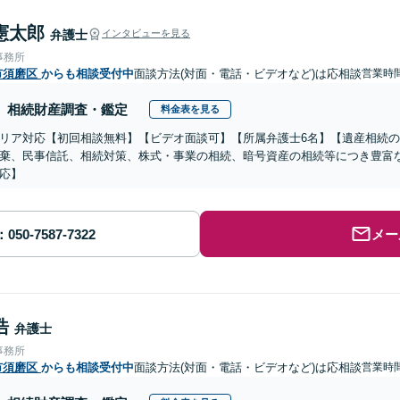
憲太郎
弁護士
インタビューを見る
事務所
市須磨区
からも相談受付中
面談方法(対面・電話・ビデオなど)は応相談
営業時
相続財産調査・鑑定
料金表を見る
リア対応【初回相談無料】【ビデオ面談可】【所属弁護士6名】【遺産相続
棄、民事信託、相続対策、株式・事業の相続、暗号資産の相続等につき豊富
応】
メー
浩
弁護士
事務所
市須磨区
からも相談受付中
面談方法(対面・電話・ビデオなど)は応相談
営業時