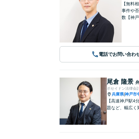
【無料相
事件や否
数【神戸
電話でお問い合わ
尾倉 隆景
ポセイドン法律会
兵庫県
神戸市
|
【高速神戸駅4
題など、幅広く