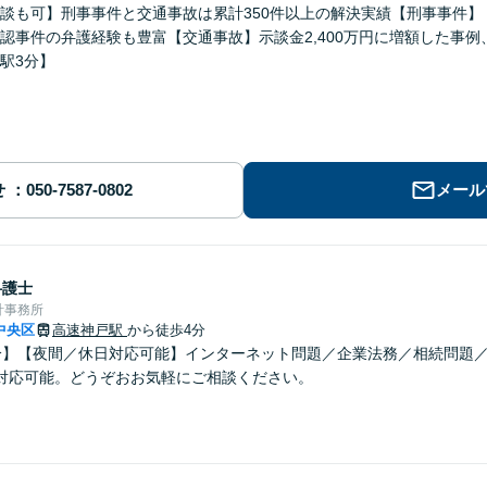
談も可】刑事事件と交通事故は累計350件以上の解決実績【刑事事件
認事件の弁護経験も豊富【交通事故】示談金2,400万円に増額した事
駅3分】
せ
メール
弁護士
計事務所
中央区
高速神戸駅
から徒歩4分
分】【夜間／休日対応可能】インターネット問題／企業法務／相続問題
対応可能。どうぞおお気軽にご相談ください。