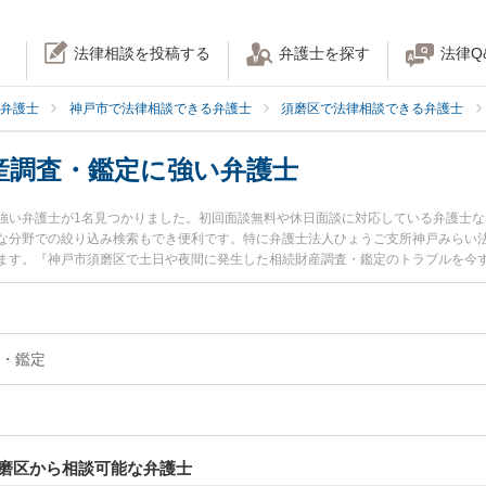
法律相談を投稿する
弁護士を探す
法律Q
弁護士
神戸市で法律相談できる弁護士
須磨区で法律相談できる弁護士
産調査・鑑定に強い弁護士
強い弁護士が1名見つかりました。初回面談無料や休日面談に対応している弁護士
な分野での絞り込み検索もでき便利です。特に弁護士法人ひょうご支所神戸みらい法
ます。『神戸市須磨区で土日や夜間に発生した相続財産調査・鑑定のトラブルを今
検索したい』『初回相談無料で相続財産調査・鑑定を法律相談できる神戸市須磨区
・鑑定
磨区から相談可能な弁護士