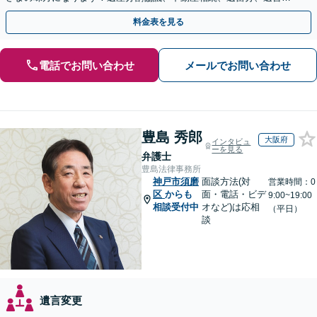
の作成など【烏丸御池駅7分】
料金表を見る
電話でお問い合わせ
メールでお問い合わせ
豊島 秀郎
大阪府
インタビュ
ーを見る
弁護士
豊島法律事務所
神戸市須磨
面談方法(対
営業時間：0
区
からも
面・電話・ビデ
9:00~19:00
相談受付中
オなど)は応相
（平日）
談
遺言変更