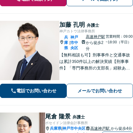
加藤 孔明
弁護士
神戸カトウ法律事務所
高速神戸駅
営業時間：09:00
兵
神戸
~18:00（平日）
庫
市中
から徒歩2
|
県
央区
分
【無料相談も可】刑事事件と交通事故
は累計350件以上の解決実績【刑事事
件】「専門事務所の支部長」経験あ
り。冤罪事件や否認事件の弁護経験も
豊富【交通事故】示談金2,400万円に増
額した事例、示談金が5倍以上に増額し
電話でお問い合わせ
メールでお問い合わせ
た事例など多数【神戸駅3分】
尾倉 隆景
弁護士
ポセイドン法律会計事務所
兵庫県
神戸市中央区
高速神戸駅
から徒歩4分
|