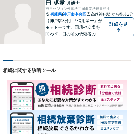
白 承豪
弁護士
神戸セジョン外国法共同事業法律事務所
兵庫県
神戸市中央区
高速神戸駅
から徒歩2分
|
【神戸駅3分】「信用第一」が
詳細を見
モットーです。国籍や立場を
る
問わず、目の前の依頼者のた
めに全力を尽くしてまいりま
した。日韓渉外事件のみなら
ず、幅広い分野を取り扱って
います。一人ひとりに誠意を
持って尽力しますので、ぜひ
相続に関する診断ツール
一度ご相談ください。