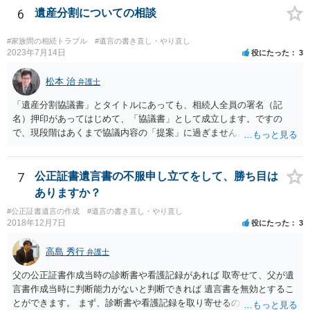
6
遺産分割についての相談
#家族間の相続トラブル
#遺言の書き直し・やり直し
2023年7月14日
役にたった
3
松本 治
弁護士
「遺産分割協議書」とタイトルにあっても、相続人全員の署名（記
名）押印があってはじめて、「協議書」として成立します。ですの
で、現段階はあくまで協議内容の「提案」に過ぎません。 納得がいか
なければ、署名（記名）押印を拒むことです。１人でも拒むと協議不
成立となります。その場合、成立させたい相続人が、家庭裁判所に遺
産分割調停を申し立てなければなりません。 なお、弁護士の送付状
7
公正証書遺言書の不服申し立てをして、勝ち目は
は、通常、相続人全員分の（本件であれば４通の）「遺産分割協議
ありますか？
書」を作成するところ、１通だけの作成にとどめる理由が書かれてい
#公正証書遺言の作成
#遺言の書き直し・やり直し
るものです。
2018年12月7日
役にたった
3
高島 秀行
弁護士
父の公正証書作成当時の診断書や看護記録があれば 取寄せて、父が遺
言書作成当時に判断能力がないと判断できれば 遺言書を無効とするこ
とができます。 まず、診断書や看護記録を取り寄せるのが重要となり