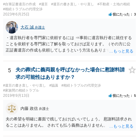
ようであれば警察への通報や法的措置も辞さないこと などを記載した
#自筆証書遺言の作成
#遺言
#遺言の書き直し・やり直し
#不動産・土地の相続
書面を発送してもらうことがよろしいように思います。
#相続トラブルの代理交渉
2023年6月25日
役にたった
3
大石 誠
弁護士
・遺言執行者を専門家に依頼するには ⇒事前に遺言執行者に就任する
ことを依頼する専門家に了解を取っておけば足ります。（その方に公
正証書遺言の作成も依頼してしまうという方法もあります） 事前に了
解を取るだけであれば、契約は不要ですし、契約料を払う必要もあり
ません。 遺言執行者に就任し、遺言執行が完了したときの報酬だけ、
弁護士費用としてかかります。 ・亡くなった際に、法務局に預けた自
5
夫の葬式に義両親を呼ばなかった場合に慰謝料請
筆証書遺言の存在を親族がなかったものにされる可能性 ⇒自筆の遺言
求の可能性はありますか？
書を法務局に保管した場合、死亡後、法務局に遺言書の有無を照会す
#遺言の書き直し・やり直し
#協議
#相続トラブルの代理交渉
ることになりますので、「法務局に預けた自筆証書遺言の存在を親族
#家族間の相続トラブル
がなかったもの」にすることはできません。 存在をなかったものにす
2019年9月13日
役にたった
5
るというよりも、遺言の効力を争う（遺言は無効だ）と主張する場合
がありえますが、その予防方法は、遺言者と面談してみないと判断が
内藤 政信
弁護士
難しいです。
夫の希望を明確に書面で残しておけばいいでしょう。 慰謝料請求され
ることはありません。 されても払う義務はありません。