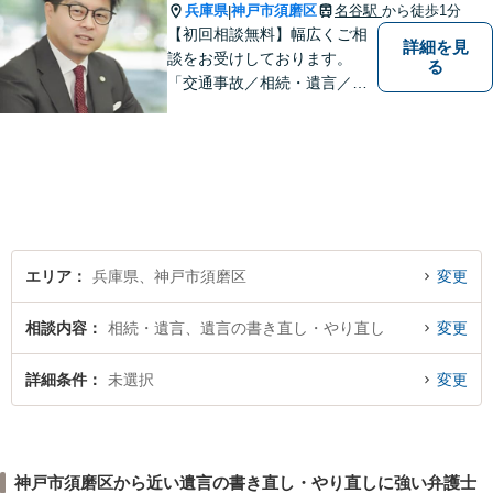
兵庫県
神戸市須磨区
名谷駅
から徒歩1分
|
【初回相談無料】幅広くご相
詳細を見
談をお受けしております。
る
「交通事故／相続・遺言／離
婚・男女問題/刑事事件/借金問
題」など、個人から企業法務
までお気軽にご相談くださ
い。公認会計士試験合格者。
【夜間・休日相談可能（要予
約）】【弁護士歴10年以上】
エリア
兵庫県、神戸市須磨区
変更
相談内容
相続・遺言、遺言の書き直し・やり直し
変更
詳細条件
未選択
変更
神戸市須磨区から近い遺言の書き直し・やり直しに強い弁護士