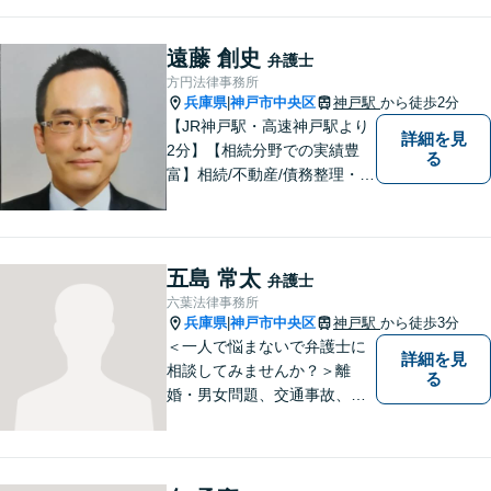
面談可】【神戸駅2分】
遠藤 創史
弁護士
方円法律事務所
兵庫県
神戸市中央区
神戸駅
から徒歩2分
|
【JR神戸駅・高速神戸駅より
詳細を見
2分】【相続分野での実績豊
る
富】相続/不動産/債務整理・破
産などの案件を中心に対応し
てまいりました。お客様のご
意見を真摯にお聞きし、適切
な説明を行うことを心がけて
五島 常太
弁護士
おります。
六葉法律事務所
兵庫県
神戸市中央区
神戸駅
から徒歩3分
|
＜一人で悩まないで弁護士に
詳細を見
相談してみませんか？＞離
る
婚・男女問題、交通事故、刑
事事件・・・お一人お一人の
納得できる解決を目指しま
す。まずは、ご相談くださ
い。