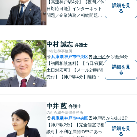
【高速神戸駅4分】【夜間／休
詳細を見
日対応可能】インターネット
る
問題／企業法務／相続問題／
不動産問題／労働問題など、
幅広く対応可能。どうぞおお
気軽にご相談ください。
中村 誠志
弁護士
中村法律事務所
兵庫県
神戸市中央区
神戸駅
から徒歩4分
|
【初回相談無料】【当日/夜間/
詳細を見
土日対応可】【メール24時間
る
受付】【神戸駅4分】離婚・男
女問題、相続・遺言、刑事事
件など、幅広く対応。相談者
さまのご意向に沿った解決を
目指します。どんなささいな
中井 藍
弁護士
事でも、お気軽にご相談くだ
のむら総合法律事務所
さい。
兵庫県
神戸市中央区
神戸駅
から徒歩2分
|
【神戸駅2分】【完全個室で相
詳細を見
談可】不利な展開の中にあっ
る