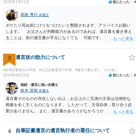
2025年1月21日
役にたった
4
高島 秀行
弁護士
ボケたり死ぬ前にけりをつけたいと懇願されます、アドバイスお願い
します。 お父さんが判断能力があるのであれば、遺言書を書き替え
ることは、前の遺言書が手元になくても 可能です。 将来遺言の効
力が争われますから、医師にお父さんが判断能力があるかどうか検査
してもらって 診断書を取得して、公証役場へ行って公正証書遺言を
作成するのがよいと思います。 将来争われることが見込まれること
3
遺言状の効力について
から、弁護士に依頼して手続きを進めた方がよいと思います。
#自筆証書遺言の作成
#公正証書遺言の作成
#遺言の書き直し・やり直し
2018年8月23日
役にたった
6
相続・遺言に強い弁護士
鈴木 崇裕
弁護士
遺言書そのものが存在しない以上，お父上のご兄弟の主張は法律的な
根拠を全く欠くものになります。 したがって，主張自体，取り合う必
要がありません。 また，遺言書があろうがなかろうが，お父上のご兄
弟と面会しなければならない義務はもともとありません。 峰岸先生の
ご回答にもありますが， 代理人弁護士をたてて，その弁護士から相手
方に対して， ・相続に関する主張は法的根拠がなく，一切応じないこ
4
自筆証書遺言の遺言執行者の選任について
と ・今後一切の連絡をしてこないでほしいこと ・連絡を継続してくる