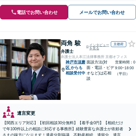
電話でお問い合わせ
メールでお問い合わせ
両角 駿
京都府
インタビュー
を見る
弁護士
弁護士法人本江法律事務所 京都オフィス
神戸市須磨
面談方法(対
営業時間：0
区
からも
面・電話・ビデ
9:00~18:00
相談受付中
オなど)は応相
（平日）
談
遺言変更
【関西エリア対応】【初回相談30分無料】【着手金0円】【相続だけ
で年100件以上の相談に対応する事務所】経験豊富な弁護士が依頼者
さまの味方になります！遺産分割協議、不動産相続、遺留分、遺言書