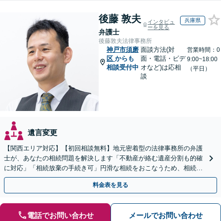
後藤 敦夫
兵庫県
インタビュ
ーを見る
弁護士
後藤敦夫法律事務所
神戸市須磨
面談方法(対
営業時間：0
区
からも
面・電話・ビデ
9:00~18:00
相談受付中
オなど)は応相
（平日）
談
遺言変更
【関西エリア対応】【初回相談無料】地元密着型の法律事務所の弁護
士が、あなたの相続問題を解決します「不動産が絡む遺産分割も的確
に対応」「相続放棄の手続き可」円滑な相続をおこなうため、相続問
題は自分の代で解決しましょう【完全個室制】
料金表を見る
電話でお問い合わせ
メールでお問い合わせ