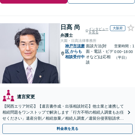
日髙 尚
大阪府
インタビュー
を見る
弁護士
大園・日髙法律事務所
神戸市須磨
面談方法(対
営業時間：1
区
からも
面・電話・ビデ
0:00~18:00
相談受付中
オなど)は応相
（平日）
談
遺言変更
【関西エリア対応】【遺言書作成・出張相談対応】他士業と連携して
相続問題をワンストップで解決します「行方不明の相続人調査もお任
せください」遺産分割／相続放棄／相続人調査／遺留分侵害額請求／
登記など【休日・夜間面談可】【分割払い対応】
料金表を見る