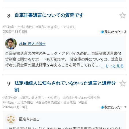
ます。 ご自分で取り寄せるか、弁護士に取り寄せてもらうかしたらよ
いと思います。
8
自筆証書遺言についての質問です
#不動産・土地の相続
#遺言の書き直し・やり直し
2023年11月3日
役にたった
2
髙橋 俊太
弁護士
自筆証書遺言の内容のチェック・アドバイスの他、自筆証書遺言書保
管制度に関するサポートも可能です。 貸金庫の件については、遺言執
行者に貸金庫の開披権限を与えることを明示しておくことでクリアで
きます。
9
法定相続人に知らされていなかった遺言と遺産分
割
#遺産分割
#遺言の書き直し・やり直し
#相続トラブルの代理交渉
#不動産・土地の相続
#遺言の真偽鑑定・遺言無効
#協議
2026年7月18日
役にたった
3
匿名A
弁護士
・当初法定相続人に知らされなかった公正証書遺言は有効なものです