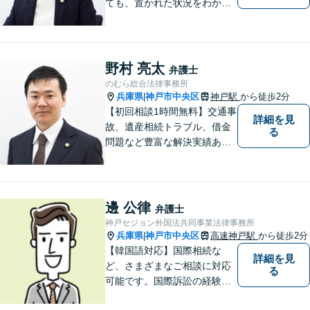
ても、置かれた状況をわかり
やすく説明し、できること・
できないことをしっかりと協
議して、ご納得いただいた上
で進めるようにしています。
野村 亮太
弁護士
お困りの際は、ぜひご相談く
のむら総合法律事務所
ださい。
兵庫県
神戸市中央区
神戸駅
から徒歩2分
|
【初回相談1時間無料】交通事
詳細を見
故、遺産相続トラブル、借金
る
問題など豊富な解決実績あ
り。問題解決に向けてサポー
トに尽力。お一人お一人の立
場に立ち、依頼者さまにとっ
て納得感のある解決を目指し
邊 公律
弁護士
ます【神戸駅徒歩2分】【ハー
神戸セジョン外国法共同事業法律事務所
バーランド駅5分】
兵庫県
神戸市中央区
高速神戸駅
から徒歩2分
|
【韓国語対応】国際相続な
詳細を見
ど、さまざまなご相談に対応
る
可能です。国際訴訟の経験も
豊富にあります【夜間・休日