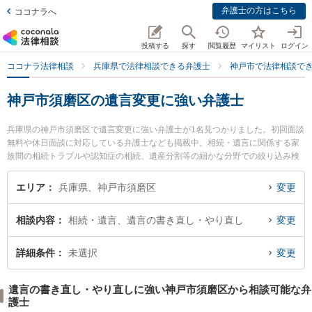
弁護士の方はこちら
ココナラへ
投稿する
探す
閲覧履歴
マイリスト
ログイン
ココナラ法律相談
兵庫県で法律相談できる弁護士
神戸市で法律相談で
神戸市須磨区の遺言変更に強い弁護士
兵庫県の神戸市須磨区で遺言変更に強い弁護士が1名見つかりました。初回面談
無料や休日面談に対応している弁護士なども掲載中。相続・遺言に関係する家
族間の相続トラブルや認知症の相続、遺産分割等の細かな分野での絞り込み検
索もでき便利です。特に弁護士法人ひょうご支所神戸みらい法律会計事務所の
藤井 貴之弁護士のプロフィール情報や弁護士費用、強みなどが注目されていま
エリア
兵庫県、神戸市須磨区
変更
す。『神戸市須磨区で土日や夜間に発生した遺言変更のトラブルを今すぐに弁
護士に相談したい』『遺言変更のトラブル解決の実績豊富な近くの弁護士を検
相談内容
相続・遺言、遺言の書き直し・やり直し
変更
索したい』『初回相談無料で遺言変更を法律相談できる神戸市須磨区内の弁護
士に相談予約したい』などでお困りの相談者さんにおすすめです。
詳細条件
未選択
変更
遺言の書き直し・やり直しに強い神戸市須磨区から相談可能な弁
護士