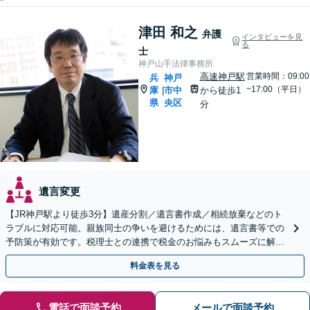
津田 和之
弁護
インタビューを見
る
士
神戸山手法律事務所
高速神戸駅
営業時間：09:00
兵
神戸
~17:00（平日）
庫
市中
から徒歩1
|
県
央区
分
遺言変更
【JR神戸駅より徒歩3分】遺産分割／遺言書作成／相続放棄などのト
ラブルに対応可能。親族同士の争いを避けるためには、遺言書等での
予防策が有効です。税理士との連携で税金のお悩みもスムーズに解決
【初回のご相談無料】【土日・夜間の受付可能】
料金表を見る
電話で面談予約
メールで面談予約