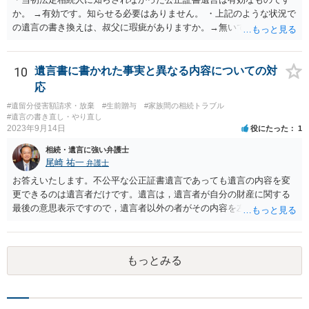
か。 →有効です。知らせる必要はありません。 ・上記のような状況で
の遺言の書き換えは、叔父に瑕疵がありますか。→無いです。 ・分割
する場合の比率は、現状で、客観的に見てどの程度が妥当と考えられ
ますか。 →本人が自由に決められますので、どこが妥当とは言えない
です。客観的な基準もありません。 ・できれば穏やかに、分割を拒否
10
遺言書に書かれた事実と異なる内容についての対
することはできますか。 →分割を拒否するということは、遺産はいら
応
ないということでしょうか。遺言で、受取を指定されててもいらない
#遺留分侵害額請求・放棄
#生前贈与
#家族間の相続トラブル
と拒否することはできます。理由を説明する必要はありません。
#遺言の書き直し・やり直し
2023年9月14日
役にたった
1
相続・遺言に強い弁護士
尾崎 祐一
弁護士
お答えいたします。不公平な公正証書遺言であっても遺言の内容を変
更できるのは遺言者だけです。遺言は，遺言者が自分の財産に関する
最後の意思表示ですので，遺言者以外の者がその内容を左右させるこ
とはできません。たとえ間違っていても誰かがその内容を変更するこ
とはできないのです。
もっとみる