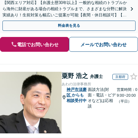
【関西エリア対応】【弁護士歴30年以上】一般的な相続のトラブルか
ら海外に財産がある場合の相続トラブルまで、さまざまな分野に解決
実績あり！生前対策も幅広いご提案が可能【夜間・休日相談可】【完
全個室】
料金表を見る
電話でお問い合わせ
メールでお問い合わせ
粟野 浩之
弁護士
京都府
あわの法律事務所
神戸市須磨
面談方法(対
営業時間：0
区
からも
面・電話・ビデ
9:00~20:00
相談受付中
オなど)は応相
（平日）
談