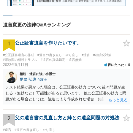
遺言変更の法律Q&Aランキング
1
公正証書遺言を作りたいです。
#公正証書遺言の作成
#遺言の書き直し・やり直し
#遺言
#相続税対策
#家族間の相続トラブル
#遺言の真偽鑑定・遺言無効
2022年6月17日
役にたった
5
相続・遺言に強い弁護士
尾畠 弘典
弁護士
テスト結果が悪かった場合は、公正証書の効力について後々問題が生
じる（無効など）可能性があると思います。 他に公正証書の効力に問
題が出る場合としては、強迫により作成された場合、錯誤（勘違い）
の場合などがあります。 遺言の対象となる財産の多寡などにもよりま
すが、弁護士に作成を依頼する場合は、１０～数十万円程度になるケ
ースが多いと思います。 報酬体系は、弁護士ごとに異なりますので一
2
父の遺言書の見直し方と姉との遺産問題の対処法
律の基準はありません。
#遺言
#遺言の書き直し・やり直し