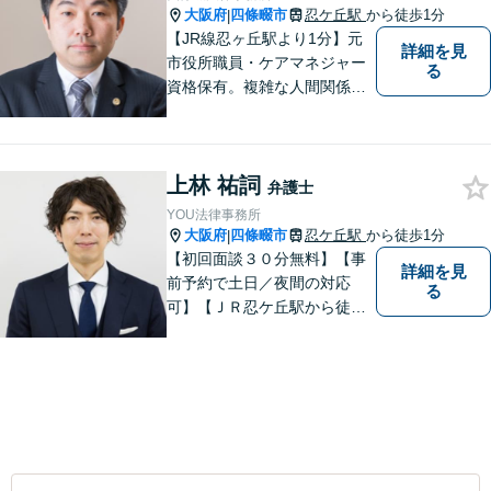
大阪府
四條畷市
忍ケ丘駅
から徒歩1分
|
【JR線忍ヶ丘駅より1分】元
詳細を見
市役所職員・ケアマネジャー
る
資格保有。複雑な人間関係が
絡む相続・遺言・高齢者トラ
ブルの根本的解決に尽力しま
す。
上林 祐詞
弁護士
YOU法律事務所
大阪府
四條畷市
忍ケ丘駅
から徒歩1分
|
【初回面談３０分無料】【事
詳細を見
前予約で土日／夜間の対応
る
可】【ＪＲ忍ケ丘駅から徒歩
１分】【男女問題の実績多
数】【医療系資格を有する弁
護士】一人ひとりの依頼者様
の状況に合わせて最適な解決
策をご提案し、不安やお悩み
を少しでも軽減できるよう尽
力いたします。