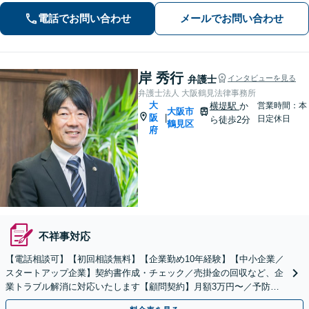
可能】
電話でお問い合わせ
メールでお問い合わせ
岸 秀行
弁護士
インタビューを見る
弁護士法人 大阪鶴見法律事務所
大
横堤駅
か
営業時間：本
大阪市
阪
|
日定休日
ら徒歩2分
鶴見区
府
不祥事対応
【電話相談可】【初回相談無料】【企業勤め10年経験】【中小企業／
スタートアップ企業】契約書作成・チェック／売掛金の回収など、企
業トラブル解消に対応いたします【顧問契約】月額3万円〜／予防法
務から紛争解決までお任せください。