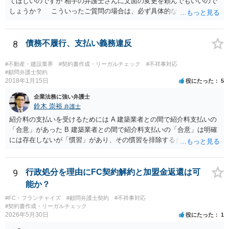
てほしいのですが 相手の弁護士さんに文面の変更を頼んでもいいので
請求もせず、「詐欺」として、警察に被害届を出す事は可能でしょう
しょうか？ こういったご質問の場合は、必ず具体的な合意書案をも
か？ 内容的には検討できますが、立証は、民事よりさらにワンランク
って法律相談を受けないと、的確なアドバイスが困難です。 一般的
上がります。 警察に相談されてもよい事案だとは思います。
には、ご質問のような懸念を払しょくするために、 「甲及び乙は，本
示談書に記載するもののほか，甲と乙の間には何らの債権債務が存し
8
債務不履行、支払い義務違反
ないことを相互に確認する。」 という清算条項を入れることが一般的
です。 以上に加え、「本件については，当事者協議の結果，上記示
#不動産・建設業界
#契約書作成・リーガルチェック
#不祥事対応
談条件のとおり示談が成立したので，今後本件の上記示談内容に関し
#顧問弁護士契約
2018年1月15日
役にたった
5
てはどんな事情が生じても双方共裁判上又は裁判外においても一切異
議，請求の申立をしないことを誓約する。」という条項を入れること
企業法務に強い弁護士
がありますが、この条項は一つのプレッシャーのようなもので、現実
鈴木 崇裕
弁護士
には今後一切裁判を起こす権利を放棄する、という合意はできません
紹介料の支払いを受けるためには A 建築業者との間で紹介料支払いの
し、予測できない後発的損害については示談後であっても請求できる
「合意」があった B 建築業者との間で紹介料支払いの「合意」は明確
ので、上記の清算条項のみの場合がほとんどです。
には存在しないが「慣習」があり、その慣習を排除する合意がない と
いういずれかの状況にあったことを主張立証する必要があります。 も
っとも、裁判所は「慣習」を容易には認めませんから、Aの主張に重き
をおくほうがよろしいと思います。 Aの主張で重要になるのは、例え
9
行政処分を理由にFC契約解約と加盟金返還は可
ば ・相手方建築業者が「当初払う」と言っていた事実、経緯、内容 ・
能か？
貴社が相手方建築業者に対して紹介料支払いを求めた事実 、経緯、内
#FC・フランチャイズ
#顧問弁護士契約
#不祥事対応
容 ・相手方建築業者が過去に紹介料を支払った事実 ・相手方建築業者
#契約書作成・リーガルチェック
が施主に対して紹介料支払いを前提とする言動をしていたかどうか な
2026年5月30日
役にたった
1
どです（これに限られません。）。 弁護士に相談のうえ、詳細な事実