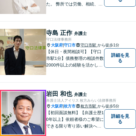
た。 弊所では労働、相続、離
婚、交通事故、不動産、破
産、中小企業法務その他様々
な法律相談を承っておりま
す。
寺島 正作
弁護士
守口法律事務所
大阪府
守口市
守口市駅
から徒歩1分
|
【休日・夜間相談可】【守口
詳細を見
市駅1分】債務整理の相談件数
る
2000件以上の経験を活かし、
依頼者様の法律問題を徹底的
にバックアップいたします。
どなたでも相談しやすく、依
頼者様が不安を抱かないよう
岩田 和也
弁護士
に、わかりやすく的確なアド
弁護士法人アイリス 枚方みらい法律事務所
バイスを心がけております。
大阪府
枚方市
枚方市駅
から徒歩5分
|
【初回面談無料】【弁護士歴1
詳細を見
0年以上】依頼者様のご希望に
る
できる限り寄り添い解決へと
導きます 【離婚問題】同事務