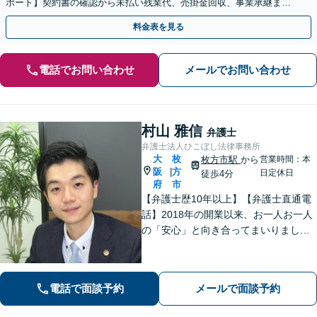
ポート】契約書の確認から未払い残業代、売掛金回収、事業承継まで
お任せください【初回面談無料】【枚方市駅6分】
料金表を見る
電話でお問い合わせ
メールでお問い合わせ
村山 雅信
弁護士
弁護士法人ひこぼし法律事務所
大
枚
枚方市駅
から
営業時間：本
阪
方
|
日定休日
徒歩4分
府
市
【弁護士歴10年以上】【弁護士直通電
話】2018年の開業以来、お一人お一人
の「安心」と向き合ってまいりまし
た。これまで培ってきた経験と交渉力
を活かし、「頼んでよかった」と言っ
ていただける結果を目指し、迅速かつ
電話で面談予約
メールで面談予約
粘り強く対応することをお約束しま
す。