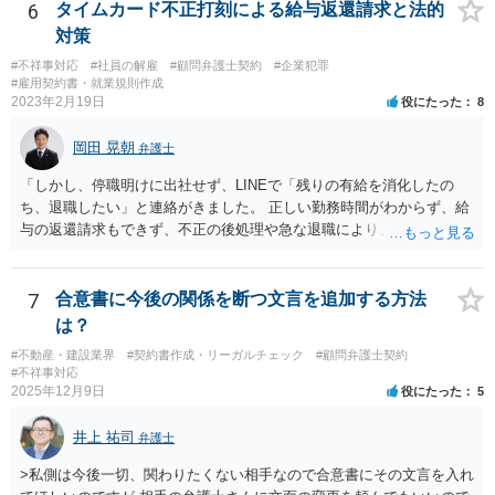
6
タイムカード不正打刻による給与返還請求と法的
対策
#不祥事対応
#社員の解雇
#顧問弁護士契約
#企業犯罪
#雇用契約書・就業規則作成
2023年2月19日
役にたった
8
岡田 晃朝
弁護士
「しかし、停職明けに出社せず、LINEで「残りの有給を消化したの
ち、退職したい」と連絡がきました。 正しい勤務時間がわからず、給
与の返還請求もできず、不正の後処理や急な退職により、社や他のス
タッフに多大な迷惑をかけ、その上、有給まで使われるというような
状況です。」 大変悪質ですね。打刻場所のデータと、これまでのタイ
ムカードの虚偽を確認し、突き付けて責任を問題にすることになるで
7
合意書に今後の関係を断つ文言を追加する方法
しょう。 詐欺もありうるでしょうね。 「正しい時間がわからないとい
は？
うタイムカード不正打刻による返還請求はどのようにおこなえばよい
#不動産・建設業界
#契約書作成・リーガルチェック
#顧問弁護士契約
でしょうか？」 想定できる虚偽を前提に、相手と協議して詰めればよ
#不祥事対応
いかと思います。 確実な記録があれば、それによるのがよいですが、
2025年12月9日
役にたった
5
すべては不可能でしょうので。 相手の言動には早急には返事をせずに
弁護士と相談しながら、対応策を検討する方がよいでしょう。 また、
井上 祐司
弁護士
返還が難しい場合、損害賠償を請求する事はできますでしょうか？ 法
的には可能ですが、立証の問題があります。 協議でも問題にできそう
>私側は今後一切、関わりたくない相手なので合意書にその文言を入れ
ですが、調停なども検討できるでしょう。 また、返還請求も損害賠償