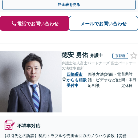
お気軽にご相談ください【事前予約で休日・夜間対応】
料金表を見る
電話でお問い合わせ
メールでお問い合わせ
徳安 勇佑
弁護士
京都府
弁護士法人富士パートナーズ 富士パートナー
ズ法律事務所
営業時
四條畷市
面談方法(対面・電
からも相談
話・ビデオなど)は
間：本日
受付中
応相談
定休日
不祥事対応
【取引先との訴訟】契約トラブルや売掛金回収のノウハウ多数【労務