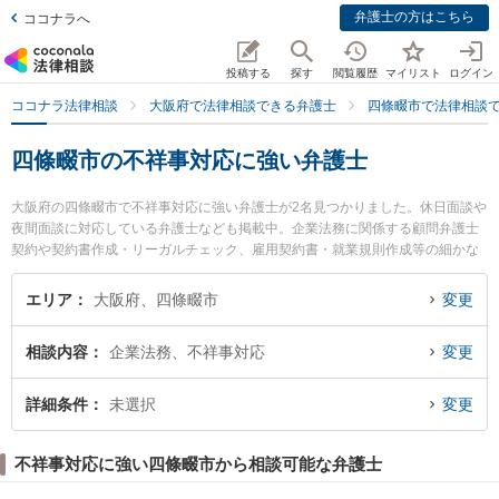
弁護士の方はこちら
ココナラへ
投稿する
探す
閲覧履歴
マイリスト
ログイン
ココナラ法律相談
大阪府で法律相談できる弁護士
四條畷市で法律相談
四條畷市の不祥事対応に強い弁護士
大阪府の四條畷市で不祥事対応に強い弁護士が2名見つかりました。休日面談や
夜間面談に対応している弁護士なども掲載中。企業法務に関係する顧問弁護士
契約や契約書作成・リーガルチェック、雇用契約書・就業規則作成等の細かな
分野での絞り込み検索もでき便利です。特に四條畷法律事務所の豊芦 弘弁護士
やYOU法律事務所の上林 祐詞弁護士のプロフィール情報や弁護士費用、強みな
エリア
大阪府、四條畷市
変更
どが注目されています。『四條畷市で土日や夜間に発生した不祥事対応のトラ
ブルを今すぐに弁護士に相談したい』『不祥事対応のトラブル解決の実績豊富
相談内容
企業法務、不祥事対応
変更
な近くの弁護士を検索したい』『初回相談無料で不祥事対応を法律相談できる
四條畷市内の弁護士に相談予約したい』などでお困りの相談者さんにおすすめ
です。
詳細条件
未選択
変更
不祥事対応に強い四條畷市から相談可能な弁護士