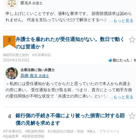
匿名A
弁護士
申し上げにくいことですが、過剰な要求です。 損害賠償請求は認めら
れません。 代金を支払っていないだけで解決とするべきでしょう。
3
弁護士を雇われたが受任通知がない。数日で動く
のは普通か？
#顧問弁護士契約
#不祥事対応
2024年2月20日
役にたった
6
企業法務に強い弁護士
髙橋 俊太
弁護士
＞私的には受任通知があってからだと思っていたので本人から弁護士
の所に来い。 受任通知を受け取る前、つまり、貴方にとって相手方側
の委任関係が不明な状況で「弁護士の所に来い」というのは、さすが
に無理な要求だと思われます。 ＞本当に雇っていた場合はこちらに連
絡がきますよね？ 通常はそのような初動となります。
4
銀行側の手続き不備により被った損害に対する賠
償の見解を求めます
#不祥事対応
#慰謝料増額
#少額訴訟の相談・依頼
#個人・プライベート
#金融業界
#損害賠償増額