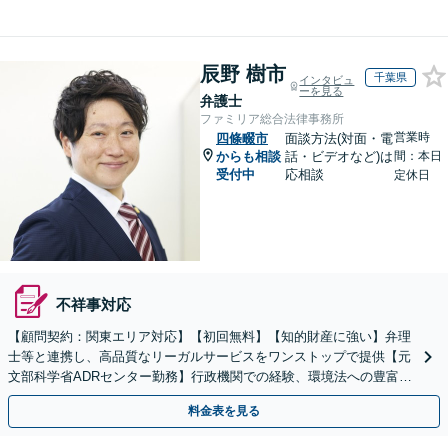
辰野 樹市
千葉県
インタビュ
ーを見る
弁護士
ファミリア総合法律事務所
営業時
四條畷市
面談方法(対面・電
からも相談
話・ビデオなど)は
間：本日
受付中
応相談
定休日
不祥事対応
【顧問契約：関東エリア対応】【初回無料】【知的財産に強い】弁理
士等と連携し、高品質なリーガルサービスをワンストップで提供【元
文部科学省ADRセンター勤務】行政機関での経験、環境法への豊富な
知識を活かし、事業者さまの抱える問題を解決へ導きます
料金表を見る