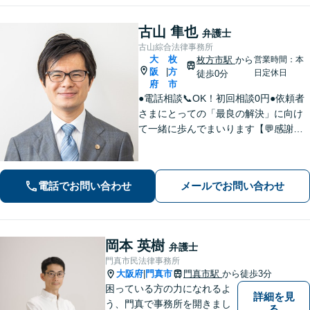
古山 隼也
弁護士
古山綜合法律事務所
大
枚
枚方市駅
から
営業時間：本
阪
方
|
日定休日
徒歩0分
府
市
●電話相談📞OK！初回相談0円●依頼者
さまにとっての「最良の解決」に向け
て一緒に歩んでまいります【💬感謝の
声多数！】丁寧・わかりやすい説明。
安心してご相談ください【弁護士歴10
年以上】【土日祝日対応】【枚方市駅3
電話でお問い合わせ
メールでお問い合わせ
0秒／駅近で便利】
岡本 英樹
弁護士
門真市民法律事務所
大阪府
門真市
門真市駅
から徒歩3分
|
困っている方の力になれるよ
詳細を見
う、門真で事務所を開きまし
る