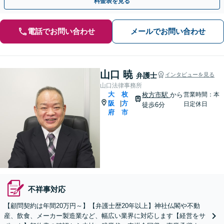
料金表を見る
電話でお問い合わせ
メールでお問い合わせ
山口 暁
弁護士
インタビューを見る
山口法律事務所
大
枚
枚方市駅
から
営業時間：本
阪
方
|
日定休日
徒歩6分
府
市
不祥事対応
【顧問契約は年間20万円～】【弁護士歴20年以上】神社仏閣や不動
産、飲食、メーカー製造業など、幅広い業界に対応します【経営をサ