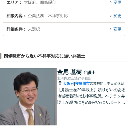
エリア
大阪府、四條畷市
変更
相談内容
企業法務、不祥事対応
変更
詳細条件
未選択
変更
四條畷市から近い不祥事対応に強い弁護士
金尾 基樹
弁護士
北河内総合法律事務所
大阪府
寝屋川市
営業時間：本日定休日
|
【弁護士歴20年以上】頼りがいのある
地域密着型の法律事務所。ベテラン弁
護士が親切にきめ細やかにサポートし
ます。不動産・建築トラブル／借金問
題／相続など身近な法律トラブルはお
気軽にご相談ください。【初回相談無
料（一部除く）】【夜間・休日の相談