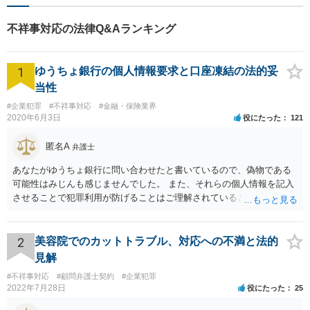
致します。どんなお悩みで
も、ご相談ください。【キッ
不祥事対応の法律Q&Aランキング
ズスペースあり】
1
ゆうちょ銀行の個人情報要求と口座凍結の法的妥
当性
#企業犯罪
#不祥事対応
#金融・保険業界
2020年6月3日
役にたった
121
匿名A
弁護士
あなたがゆうちょ銀行に問い合わせたと書いているので、偽物である
可能性はみじんも感じませんでした。 また、それらの個人情報を記入
させることで犯罪利用が防げることはご理解されているとおりです。
結局あなたにはゆうちょ銀行が信用できないという前提があり、弁護
士に同意を求めているだけです。 最初の回答では分かりづらかったの
かもしれませんが、質問にわかりやすく答えると「法的に許される」
2
美容院でのカットトラブル、対応への不満と法的
が答えになります。 補足でアドバイスしておきますと、今私に反論し
見解
てきたその内容をゆうちょ銀行にぶつければいいとおもいます。 もっ
#不祥事対応
#顧問弁護士契約
#企業犯罪
とも、ぶつけられたゆうちょ銀行があなたと契約するかは法律上ゆう
2022年7月28日
役にたった
25
ちょ銀行の自由です。