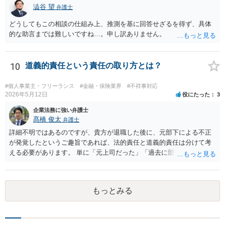
関係を説明して見通しを立て、相手方建築業者に対する請求を行なっ
澁谷 望
弁護士
ていくことになると思います。
どうしてもこの相談の仕組み上、推測を基に回答せざるを得ず、具体
的な助言までは難しいですね…。申し訳ありません。
10
道義的責任という責任の取り方とは？
#個人事業主・フリーランス
#金融・保険業界
#不祥事対応
2026年5月12日
役にたった
3
企業法務に強い弁護士
髙橋 俊太
弁護士
詳細不明ではあるのですが、貴方が退職した後に、元部下による不正
が発覚したというご趣旨であれば、法的責任と道義的責任は分けて考
える必要があります。 単に「元上司だった」「過去に部下だった」と
いうだけで、当然に１億円の損害について法的責任を負うものではあ
りません。会社が貴方に損害賠償請求をするには、在職中の管理監督
義務違反、引継ぎの不備、不正の兆候を知りながら放置したことな
もっとみる
ど、具体的な義務違反と損害との因果関係を主張・立証する必要があ
ります。なお、在職中から会計処理や現金管理の不自然さを認識して
いた、部下に過度な権限を与えたまま放置していた、退職時に重要な
情報を引き継がなかった等の事情があれば、会社から問題視される可