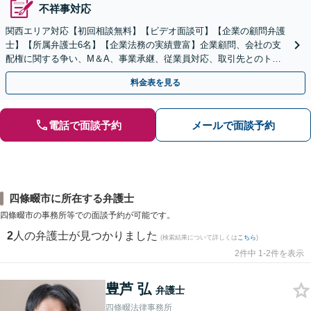
不祥事対応
関西エリア対応【初回相談無料】【ビデオ面談可】【企業の顧問弁護
士】【所属弁護士6名】【企業法務の実績豊富】企業顧問、会社の支
配権に関する争い、M＆A、事業承継、従業員対応、取引先とのトラ
ブル、債権回収等につき豊富な対応実績
料金表を見る
電話で面談予約
メールで面談予約
四條畷市に所在する弁護士
四條畷市の事務所等での面談予約が可能です。
2
人の弁護士が見つかりました
(検索結果について詳しくは
こちら
)
2件中 1-2件を表示
豊芦 弘
弁護士
四條畷法律事務所