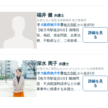
所の女性弁護士と連携して慰
謝料や財産分与などに対応。
夫婦カウンセラーの資格保有
福井 健
弁護士
【相続問題】セミナー講師や
弁護士法人進取法律事務所 枚方事務所
書籍執筆の経験あり【枚方市
大阪府
枚方市
枚方市駅
から徒歩5分
|
駅5分】
【枚方市駅徒歩5分】債権回
詳細を見
収、相続、借金問題、企業法
る
務、不動産など。ご依頼者さ
まに安心して満足した法的サ
ービスをご利用いただけるよ
う尽力いたします。お話しを
しっかりと聞き、法律の観点
深水 周子
弁護士
からだけでなくお気持ちやご
弁護士法人東部おおさか ひらかたエール法律事務所
事情に寄り添った対応が可能
大阪府
枚方市
枚方市駅
から徒歩1分
|
です。
【枚方市駅徒歩1分】離婚問
詳細を見
題・不貞慰謝料請求などの家
る
事事件に精通する弁護士。依
頼者さまと同じ目線に立ち、
最善の解決方法をご提案。次
のステップへ進むお手伝いを