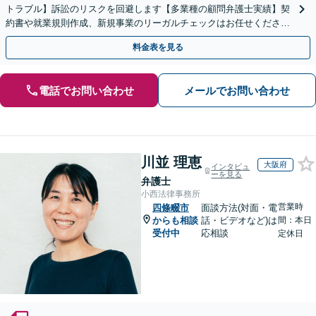
トラブル】訴訟のリスクを回避します【多業種の顧問弁護士実績】契
約書や就業規則作成、新規事業のリーガルチェックはお任せくださ
い。単発のご依頼OK。
料金表を見る
電話でお問い合わせ
メールでお問い合わせ
川並 理恵
大阪府
インタビュ
ーを見る
弁護士
小西法律事務所
営業時
四條畷市
面談方法(対面・電
からも相談
話・ビデオなど)は
間：本日
受付中
応相談
定休日