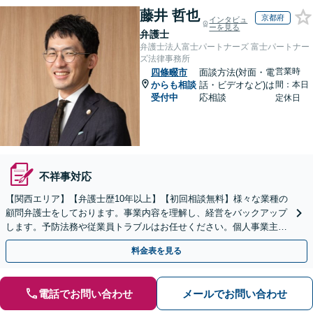
藤井 哲也
京都府
インタビュ
ーを見る
弁護士
弁護士法人富士パートナーズ 富士パートナー
ズ法律事務所
営業時
四條畷市
面談方法(対面・電
からも相談
話・ビデオなど)は
間：本日
受付中
応相談
定休日
不祥事対応
【関西エリア】【弁護士歴10年以上】【初回相談無料】様々な業種の
顧問弁護士をしております。事業内容を理解し、経営をバックアップ
します。予防法務や従業員トラブルはお任せください。個人事業主か
らのご相談も可【休日・夜間相談可】
料金表を見る
電話でお問い合わせ
メールでお問い合わせ