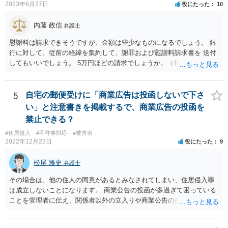
2023年6月27日
役にたった
10
内藤 政信
弁護士
慰謝料は請求できそうですが、金額は些少なものになるでしょう。 銀
行に対して、従前の経緯を集約して、謝罪および慰謝料請求書を 送付
してもいいでしょう。 5万円ほどの請求でしょうか。（私見）
5
自宅の郵便受けに「商業広告は投函しないで下さ
い」と注意書きを掲載するで、商業広告の投函を
禁止できる？
#住居侵入
#不祥事対応
#被害者
2022年12月23日
役にたった
9
松尾 雅史
弁護士
その場合は、他の住人の同意があるとみなされてしまい、住居侵入罪
は成立しないことになります。 商業公告の投函が多過ぎて困っている
ことを管理者に伝え、関係者以外の立入りや商業公告の投函を禁ずる
張り紙をマンション入り口にしてもらうのがよいと思います。