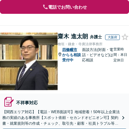
電話でお問い合わせ
齋木 進太朗
弁護士
大阪府
檜垣・鎌倉・寺廣法律事務所
営業時
四條畷市
面談方法(対面・電
からも相談
話・ビデオなど)は
間：本日
受付中
応相談
定休日
不祥事対応
【関西エリア対応】【電話・WEB面談可】地域密着！50年以上企業法
務の実績のある事務所【スポット依頼・セカンドオピニオン可】契約
書・就業規則等の作成・チェック、取引先・顧客・社員トラブル等、