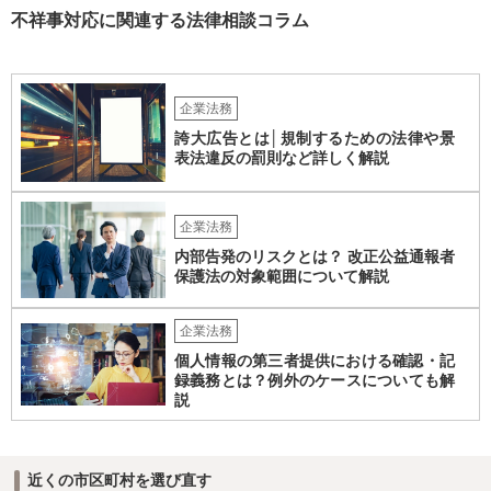
能性はあるでしょう。 対応としては、まず会社から何を求められてい
不祥事対応に関連する法律相談コラム
るのかを明確にすることが重要です。謝罪、調査協力、金銭負担、始
末書提出など、求められている内容によって対応は異なります。不用
意に責任を認める文書を作成したり、損害負担を約束したりすること
は避けるべきです。一方で、在職中の業務内容、権限分掌、引継ぎ資
企業法務
料、不正を認識していなかった事情を整理し、必要な範囲で調査に協
誇大広告とは│規制するための法律や景
力することは考えられます。 仮に、金銭請求や責任追及を示唆されて
表法違反の罰則など詳しく解説
いる場合には、会社とのやり取りを保存し、弁護士に相談したうえで
対応なさった方がよいでしょう。
企業法務
内部告発のリスクとは？ 改正公益通報者
保護法の対象範囲について解説
企業法務
個人情報の第三者提供における確認・記
録義務とは？例外のケースについても解
説
近くの市区町村を選び直す