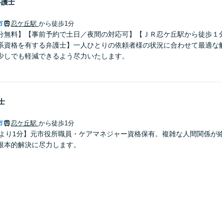
弁護士
市
忍ケ丘駅
から徒歩1分
分無料】【事前予約で土日／夜間の対応可】【ＪＲ忍ケ丘駅から徒歩１
系資格を有する弁護士】一人ひとりの依頼者様の状況に合わせて最適な
少しでも軽減できるよう尽力いたします。
士
市
忍ケ丘駅
から徒歩1分
駅より1分】元市役所職員・ケアマネジャー資格保有。複雑な人間関係が
根本的解決に尽力します。