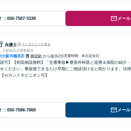
せ
メール
行
弁護士
インタビューを見る
人 大阪鶴見法律事務所
府
大阪市鶴見区
横堤駅
から徒歩2分
営業時間：本日定休日
|
談可】【初回相談無料】「交通事故▶︎整形外科医と提携＆病院の紹介
せください」事故後できるだけ早期にご相談頂けると助かります。法律
【セカンドオピニオン可】
せ
メール