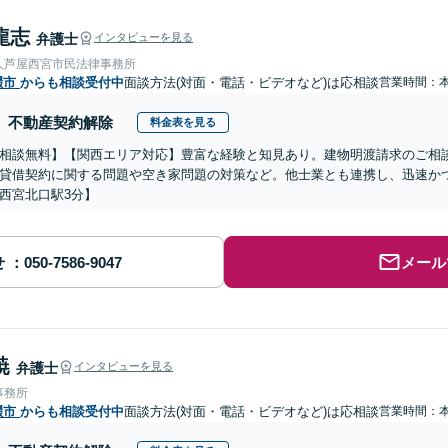
龍志
弁護士
インタビューを見る
人芦屋西宮市民法律事務所
畷市
からも相談受付中
面談方法(対面・電話・ビデオなど)は応相談
営業時間：
不動産契約解除
料金表を見る
相談無料】【関西エリア対応】豊富な経験と知見あり。建物明渡請求のご相
貸借契約に関する問題や空き家問題の対策など。他士業とも連携し、迅速か
西宮北口駅3分】
せ
メール
暁
弁護士
インタビューを見る
事務所
畷市
からも相談受付中
面談方法(対面・電話・ビデオなど)は応相談
営業時間：