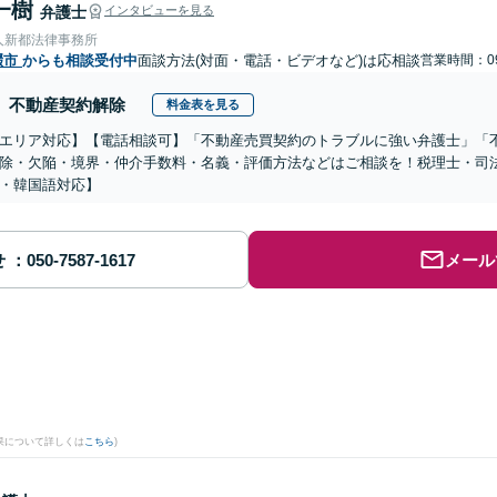
一樹
弁護士
インタビューを見る
人新都法律事務所
畷市
からも相談受付中
面談方法(対面・電話・ビデオなど)は応相談
営業時間：09
不動産契約解除
料金表を見る
エリア対応】【電話相談可】「不動産売買契約のトラブルに強い弁護士」「
除・欠陥・境界・仲介手数料・名義・評価方法などはご相談を！税理士・司
・韓国語対応】
せ
メール
果について詳しくは
こちら
)