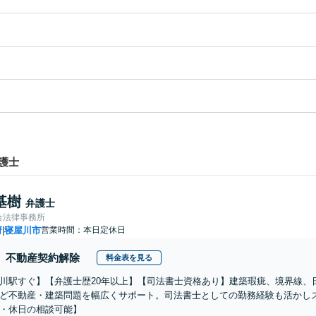
護士
基樹
弁護士
合法律事務所
府
寝屋川市
営業時間：本日定休日
|
不動産契約解除
料金表を見る
川駅すぐ】【弁護士歴20年以上】【司法書士資格あり】建築瑕疵、境界線、
ど不動産・建築問題を幅広くサポート。司法書士としての勤務経験も活かし
・休日の相談可能】