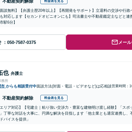
不動産契約解除
料金表を見る
面談無料】【弁護士歴20年以上】【再開発をサポート】立退料の交渉や行政
も対応します【セカンドオピニオンにも】司法書士や不動産鑑定士などと連
市駅6分】
せ
メール
拓也
弁護士
事務所
畷市
からも相談受付中
面談方法(対面・電話・ビデオなど)は応相談
営業時間：10
不動産契約解除
料金表を見る
エリア対応】【宅建士｜粘り強い交渉力・豊富な建物明け渡し経験】「スポ
」丁寧な対話を大事に、円満な解決を目指します「他士業とも適宜連携し、
ドバイスを提供」