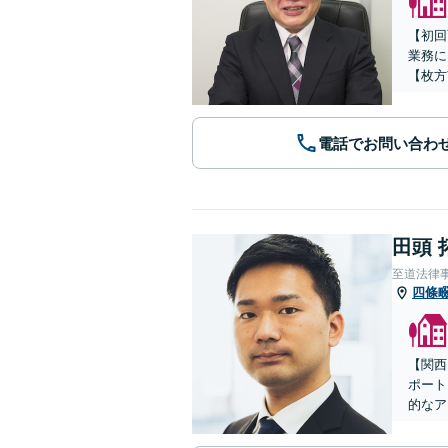
【初回
業務に
【枚方
電話でお問い合わ
田頭 
至道法律
四條
【関西
ポート
的なア