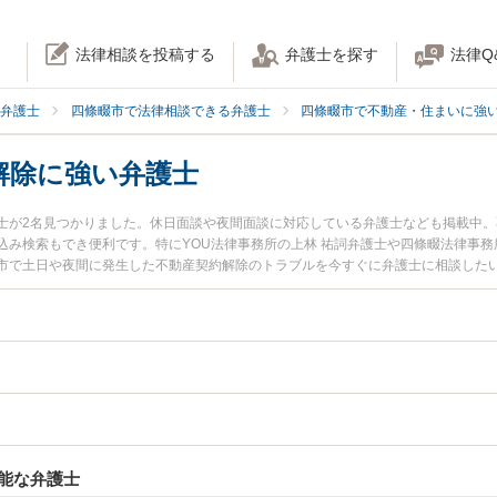
法律相談を投稿する
弁護士を探す
法律Q
弁護士
四條畷市で法律相談できる弁護士
四條畷市で不動産・住まいに強
解除に強い弁護士
士が2名見つかりました。休日面談や夜間面談に対応している弁護士なども掲載中
込み検索もでき便利です。特にYOU法律事務所の上林 祐詞弁護士や四條畷法律事務
市で土日や夜間に発生した不動産契約解除のトラブルを今すぐに弁護士に相談した
で不動産契約解除を法律相談できる四條畷市内の弁護士に相談予約したい』などで
能な弁護士