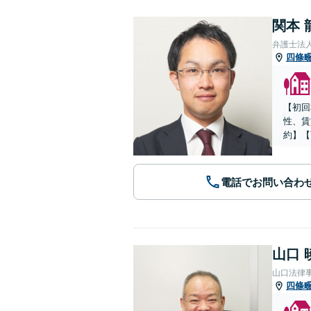
関本 
弁護士法
四條
【初回
性、賃
約】【
電話でお問い合わ
山口 
山口法律
四條