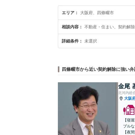
エリア
大阪府、四條畷市
相談内容
不動産・住まい、契約解除
詳細条件
未選択
四條畷市から近い契約解除に強い弁
金尾 
北河内総
大阪
【寝屋
ブルな
【夜間