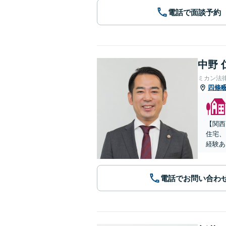
電話で面談予約
中野 
ミカン法
四條
【関西
住宅、
経験あ
電話でお問い合わ