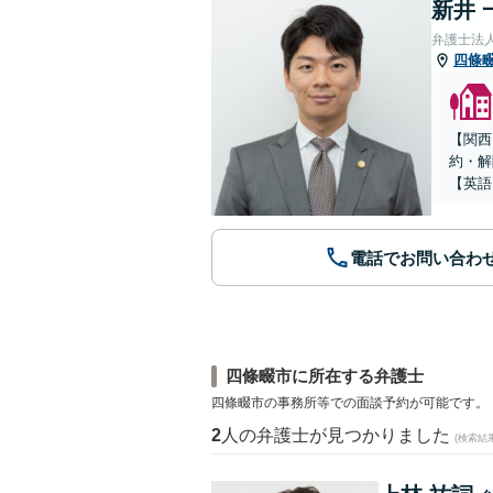
新井 
弁護士法
四條
【関西
約・解
【英語
電話でお問い合わ
四條畷市に所在する弁護士
四條畷市の事務所等での面談予約が可能です。
2
人の弁護士が見つかりました
(検索結