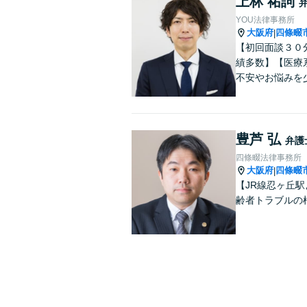
上林 祐詞
YOU法律事務所
大阪府
四條畷
|
【初回面談３０
績多数】【医療
不安やお悩みを
豊芦 弘
弁護
四條畷法律事務所
大阪府
四條畷
|
【JR線忍ヶ丘
齢者トラブルの