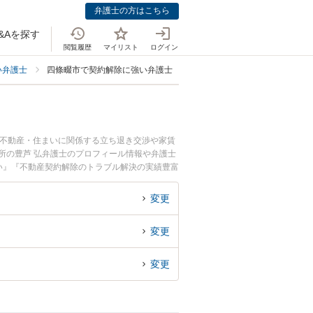
弁護士の方はこちら
&Aを探す
閲覧履歴
マイリスト
ログイン
い弁護士
四條畷市で契約解除に強い弁護士
。不動産・住まいに関係する立ち退き交渉や家賃
所の豊芦 弘弁護士のプロフィール情報や弁護士
い』『不動産契約解除のトラブル解決の実績豊富
お困りの相談者さんにおすすめです。
変更
変更
変更