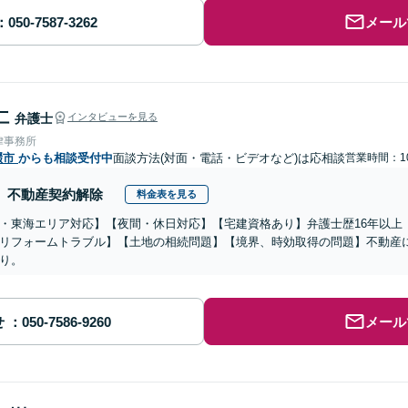
メール
仁
弁護士
インタビューを見る
律事務所
畷市
からも相談受付中
面談方法(対面・電話・ビデオなど)は応相談
営業時間：10
不動産契約解除
料金表を見る
・東海エリア対応】【夜間・休日対応】【宅建資格あり】弁護士歴16年以上
リフォームトラブル】【土地の相続問題】【境界、時効取得の問題】不動産
り。
せ
メール