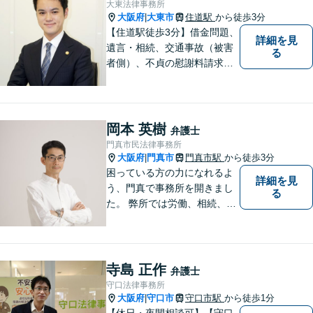
大東法律事務所
大阪府
大東市
住道駅
から徒歩3分
|
【住道駅徒歩3分】借金問題、
詳細を見
遺言・相続、交通事故（被害
る
者側）、不貞の慰謝料請求は
初回相談が無料。初めての方
でも安心して相談できるよう
に、丁寧な聞き取りとわかり
やすい説明を心がけておりま
岡本 英樹
弁護士
す。お気軽にご相談くださ
門真市民法律事務所
い。
大阪府
門真市
門真市駅
から徒歩3分
|
困っている方の力になれるよ
詳細を見
う、門真で事務所を開きまし
る
た。 弊所では労働、相続、離
婚、交通事故、不動産、破
産、中小企業法務その他様々
な法律相談を承っておりま
す。
寺島 正作
弁護士
守口法律事務所
大阪府
守口市
守口市駅
から徒歩1分
|
【休日・夜間相談可】【守口