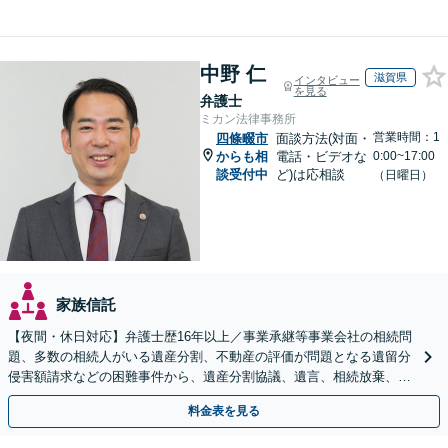
中野 仁
滋賀県
インタビュー
を見る
弁護士
ミカン法律事務所
営業時間：1
四條畷市
面談方法(対面・
からも相
電話・ビデオな
0:00~17:00
談受付中
ど)は応相談
（日曜日）
家族信託
【夜間・休日対応】弁護士歴16年以上／事業承継等事業会社の相続問
題、多数の相続人がいる遺産分割、不動産の評価が問題となる遺留分
侵害額請求などの困難事件から、遺産分割協議、遺言、相続放棄、使
途不明金の調査まで、全般の経験豊富【JR草津駅2分】
料金表を見る