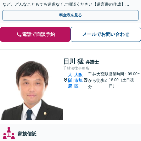
など、どんなこともでも遠慮なくご相談ください【遺言書の作成】自
宅や病院、介護施設へ出張可【Zoom面談可】
料金表を見る
電話で面談予約
メールでお問い合わせ
日川 猛
弁護士
千林法律事務所
千林大宮駅
営業時間：09:00~
大
大阪
18:00（土日祝
阪
市旭
から徒歩2
|
府
区
日）
分
家族信託