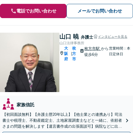
電話でお問い合わせ
メールでお問い合わせ
山口 暁
弁護士
インタビューを見る
山口法律事務所
大
枚
枚方市駅
から
営業時間：本
阪
方
|
日定休日
徒歩6分
府
市
家族信託
【初回面談無料】【弁護士歴20年以上】【他士業との連携あり】司法
書士や税理士、不動産鑑定士、土地家屋調査士などと一緒に、依頼者
さまの問題を解決します【遺言書作成の出張面談可】病院などに出張
します。適宜公証人も呼び、対応します【枚方市駅6分】