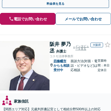
全個室】
料金表を見る
電話でお問い合わせ
メールでお問い合わせ
阪井 夢乃
大阪府
インタビュ
ーを見る
丞
弁護士
コスモ法律事務所
営業時
四條畷市
面談方法(対面・電
からも相談
話・ビデオなど)は
間：本日
受付中
応相談
定休日
家族信託
【関西エリア対応】元裁判所書記官として相続分野500件以上の対応