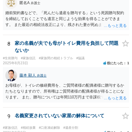
匿名A
弁護士
婚前契約書などで、「死んだら遺産を贈与する」という死因贈与契約
を締結しておくことでも遺言と同じような効果を得ることができま
す。 また最近の相続法改正により、残された妻が死ぬまで家に住み続
けられる権利として「配偶者居住権」という制度が設けられましたの
で、その制度を活用する方法も考えられます。 もし契約書の作成まで
視野に入れておられる場合は、お近くの弁護士、できれば相続に強い
8
家の名義が夫でも母がトイレ費用を負担して問題
弁護士にご相談なさるとよいでしょう。
ないか
#生前贈与
#家族信託
#家族間の相続トラブル
#協議
2025年8月23日
役にたった
1
藤本 顯人
弁護士
お母様が、トイレの修繕費用を、ご質問者様の配偶者様に贈与するか
たちとなりますので、所有権はご質問者様の配偶者様が得ることにな
ります。 また、贈与については年間110万円まで非課税であり、トイ
レの修繕費であればこの枠内に収まると思います。
9
名義変更されていない家屋の解体について
#家族信託
#相続放棄
#口座凍結解除
#遺産分割