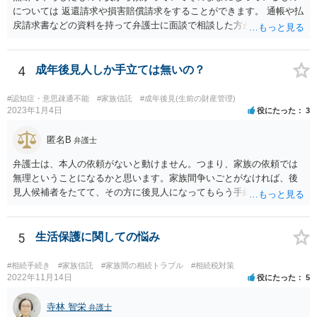
については 返還請求や損害賠償請求をすることができます。 通帳や払
戻請求書などの資料を持って弁護士に面談で相談した方がよいと思い
ます。
4
成年後見人しか手立ては無いの？
#認知症・意思疎通不能
#家族信託
#成年後見(生前の財産管理)
2023年1月4日
役にたった
3
匿名B
弁護士
弁護士は、本人の依頼がないと動けません。つまり、家族の依頼では
無理ということになるかと思います。家族間争いごとがなければ、後
見人候補者をたてて、その方に後見人になってもらう手続をすすめた
ほうが、今後もいろいろやりやすくなると思います。
5
生活保護に関しての悩み
#相続手続き
#家族信託
#家族間の相続トラブル
#相続税対策
2022年11月14日
役にたった
5
寺林 智栄
弁護士