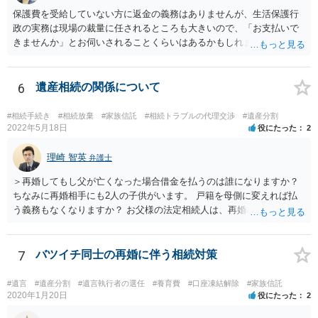
保護費を受給していない方に返金の義務はありませんが、生活保護行
政の実務は現場の裁量に任されるところも大きいので、「お支払いで
きませんか」とお伺いされることくらいはあるかもしれません。 通報
するかどうかは、あなたとお父さんの妹さんとの関係などを総合的に
考えてご判断いただくのが良いと思います。
6
遺産相続の関係について
#相続手続き
#相続放棄
#家族信託
#相続トラブルの代理交渉
#遺産分割
2022年5月18日
役にたった
2
理崎 智英
弁護士
＞再婚してもし父が亡くなった場合借金を払うのは誰になりますか？
ちなみに再婚相手にも2人の子供がいます。 戸籍を母側に変えれば払
う義務もなくなりますか？ お父様の法定相続人は、再婚相手とご相談
者様なので、お父様の借金はご相談者様も相続することになります。
戸籍がどこにあるのかは関係ありません。 ただし、お父様が亡くなっ
たことを知ってから３か月以内に家庭裁判所にて「相続放棄」の手続
7
バツイチ同士の再婚に伴う相続対策
をすれば、ご相談者様はお父様の借金は相続しません。
#遺言
#遺産分割
#遺言執行者の選任
#養育費
#口座凍結解除
#家族信託
2020年1月20日
役にたった
2