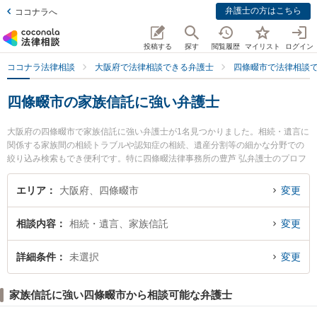
弁護士の方はこちら
ココナラへ
投稿する
探す
閲覧履歴
マイリスト
ログイン
ココナラ法律相談
大阪府で法律相談できる弁護士
四條畷市で法律相談
四條畷市の家族信託に強い弁護士
大阪府の四條畷市で家族信託に強い弁護士が1名見つかりました。相続・遺言に
関係する家族間の相続トラブルや認知症の相続、遺産分割等の細かな分野での
絞り込み検索もでき便利です。特に四條畷法律事務所の豊芦 弘弁護士のプロフ
ィール情報や弁護士費用、強みなどが注目されています。『四條畷市で土日や
夜間に発生した家族信託のトラブルを今すぐに弁護士に相談したい』『家族信
エリア
大阪府、四條畷市
変更
託のトラブル解決の実績豊富な近くの弁護士を検索したい』『初回相談無料で
家族信託を法律相談できる四條畷市内の弁護士に相談予約したい』などでお困
相談内容
相続・遺言、家族信託
変更
りの相談者さんにおすすめです。
詳細条件
未選択
変更
家族信託に強い四條畷市から相談可能な弁護士