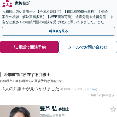
家族信託
＜相続に強い弁護士＞【全国相談対応】【初回相談60分無料】【相続
案件の相談・解決実績多数】【WEB面談可能】 遺産分割や遺留分侵
害など数多くの相続問題の相談を受け解決に導いてきました。また、
過去に１００件超の遺言作成のお手伝いをしました。
料金表を見る
電話で面談予約
メールでお問い合わせ
四條畷市に所在する弁護士
四條畷市の事務所等での面談予約が可能です。
1
人の弁護士が見つかりました
(検索結果について詳しくは
こちら
)
1件中 1-1件を表示
豊芦 弘
弁護士
四條畷法律事務所