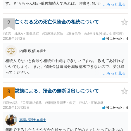
す。 むぅちゃん様が単独相続人であれば、お書き頂いたような方法で
ご主人に書面を書いてもらうことで対応は可能かと思います。 他にも
相続人おられるということであれば、他の相続人との協議が必要とな
るところです。 また、当該点とは別にご主人から貸付ではなく贈与で
2
亡くなる父の死亡保険金の相続について
あると主張される可能性がございます。 その場合には、貸付であるこ
とを伺わせる事情をどれだけ積み重ねることが出来るか、というとこ
#遺言
#M&A・事業承継
#口座凍結解除
#家族信託
#成年後見(生前の財産管理)
ろとなります。 返済の事実や、返済を約束するメール等です。 金額の
2019年9月2日
役にたった
4
大きさや状況を考えると、一つ一つの問題を解決し、万が一に備えて
おく方が宜しいかと思います。 緊急という訳ではないかと思います
内藤 政信
弁護士
が、事前準備が早い方が有効な手段が増える傾向にありますので、早
相続人でないと保険や相続の手続はできないですね。 教えてあげれば
目に弁護士を入れられることを御検討頂くと良いかと思います。
いいでしょう。 また、保険金は遺留分減殺請求できないので、受け取
ってください。
3
親族による、預金の無断引出しについて
#家族信託
#口座凍結解除
#相続財産調査・鑑定
#M&A・事業承継
2018年10月25日
役にたった
9
高島 秀行
弁護士
無断で下ろしたものや父から預かっていてそのままになっているもの