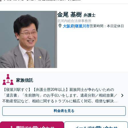
金尾 基樹
弁護士
北河内総合法律事務所
大阪府
寝屋川市
営業時間：本日定休日
|
家族信託
【寝屋川駅すぐ】【弁護士歴20年以上】親族同士が争わないための
「遺言書」「生前贈与」のお手伝いをします。遺産分割／相続放棄／
不動産登記など、相続に関するトラブルに幅広く対応。穏便な解決を
心がけます。【初回相談無料】【夜間・休日の相談可能】
料金表を見る