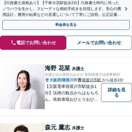
【行政書士資格あり】【千林大宮駅徒歩2分】行政書士時代に培った
ノウハウを生かし、スピーディな相続手続きを目指します。安心の費
用設計。費用や結果などの見通しについて丁寧にご説明。公正証書遺
言や遺言執行人にも対応。【初回相談無料】【当日相談可】
料金表を見る
電話でお問い合わせ
メールでお問い合わせ
海野 花菜
弁護士
弁護士法人東部おおさか 本部寝屋川法律事務所
大阪府
寝屋川市
寝屋川市駅
から徒歩1分
|
【京阪電車寝屋川市駅徒歩1
詳細を見
分】法律の観点からはもちろ
る
ん、依頼者様おひとりおひと
りのお気持ちやご事情に寄り
添った対応を心がけます。お
気軽にご相談いただければ、
全力でサポートいたします。
森元 鷹志
弁護士