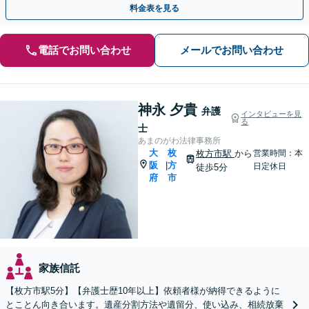
料金表を見る
電話でお問い合わせ
メールでお問い合わせ
神永 夕貴
弁護
インタビューを見
る
士
あまのがわ法律事務所
大
枚
枚方市駅
から
営業時間：本
阪
方
|
日定休日
徒歩5分
府
市
家族信託
【枚方市駅5分】【弁護士歴10年以上】依頼者様が納得できるように
とことん向き合います。遺産分割方法や遺留分、使い込み、相続放棄