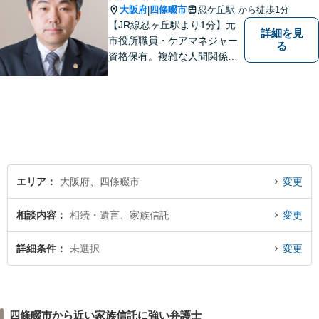
大阪府
四條畷市
忍ケ丘駅
から徒歩1分
|
【JR線忍ヶ丘駅より1分】元
詳細を見
市役所職員・ケアマネジャー
る
資格保有。複雑な人間関係が
絡む相続・遺言・高齢者トラ
ブルの根本的解決に尽力しま
す。
エリア
大阪府、四條畷市
変更
相談内容
相続・遺言、家族信託
変更
詳細条件
未選択
変更
四條畷市から近い家族信託に強い弁護士