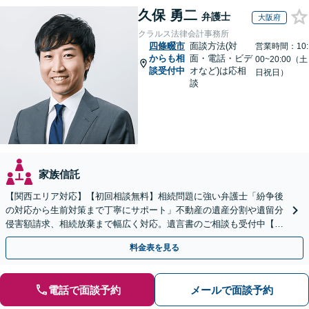
久保 勇二
弁護士
大阪府
クラルス法律会計事務所
四條畷市
面談方法(対
営業時間：10:
からも相
面・電話・ビデ
00~20:00（土
談受付中
オなど)は応相
日祝日）
談
家族信託
【関西エリア対応】【初回相談無料】相続問題に強い弁護士「紛争後
の対応から生前対策まで丁寧にサポート」不動産の遺産分割や遺留分
侵害額請求、相続放棄まで幅広く対応。遺言書のご相談も受付中【夜
間・休日面談可】【WEB面談】【完全個室】
料金表を見る
電話で面談予約
メールで面談予約