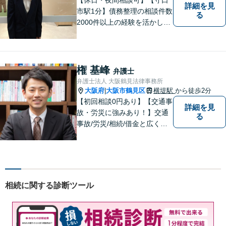
詳細を見
市駅1分】債務整理の相談件数
る
2000件以上の経験を活かし、
依頼者様の法律問題を徹底的
にバックアップいたします。
どなたでも相談しやすく、依
頼者様が不安を抱かないよう
権 基峰
弁護士
に、わかりやすく的確なアド
弁護士法人 大阪鶴見法律事務所
バイスを心がけております。
大阪府
大阪市鶴見区
横堤駅
から徒歩2分
|
【初回相談0円あり】【交通事
詳細を見
故・労災に強みあり！】交通
る
事故/労災/相続/借金と広く法
律問題に対応。【横堤駅2分】
法律トラブルに巻き込まれた/
巻き込まれそうな方はお早め
にご相談ください。【労災事
故：9年前の事故でも数千万円
相続に関する診断ツール
の賠償を獲得】