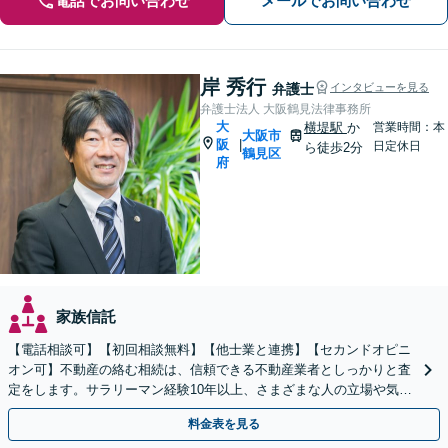
電話でお問い合わせ
メールでお問い合わせ
岸 秀行
弁護士
インタビューを見る
弁護士法人 大阪鶴見法律事務所
大
横堤駅
か
営業時間：本
大阪市
阪
|
日定休日
ら徒歩2分
鶴見区
府
家族信託
【電話相談可】【初回相談無料】【他士業と連携】【セカンドオピニ
オン可】不動産の絡む相続は、信頼できる不動産業者としっかりと査
定をします。サラリーマン経験10年以上、さまざまな人の立場や気持
ちが分かります。遺産分割や相続放棄もお任せください。
料金表を見る