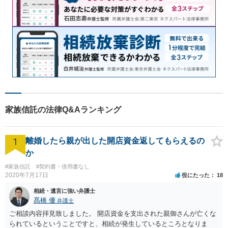
家族信託の法律Q&Aランキング
1
離婚したら親が出した開店資金返してもらえるの
か
#家族信託
#契約書・借用書なし
2020年7月17日
役にたった
18
相続・遺言に強い弁護士
髙橋 優
弁護士
ご相談内容拝見致しました。 開店資金を支出された親御さんが亡くな
られているということですと、相続が発生しているところとなりま