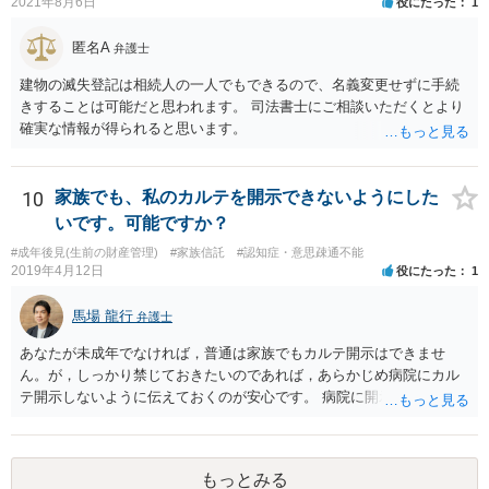
2021年8月6日
役にたった
1
匿名A
弁護士
建物の滅失登記は相続人の一人でもできるので、名義変更せずに手続
きすることは可能だと思われます。 司法書士にご相談いただくとより
確実な情報が得られると思います。
10
家族でも、私のカルテを開示できないようにした
いです。可能ですか？
#成年後見(生前の財産管理)
#家族信託
#認知症・意思疎通不能
2019年4月12日
役にたった
1
馬場 龍行
弁護士
あなたが未成年でなければ，普通は家族でもカルテ開示はできませ
ん。が，しっかり禁じておきたいのであれば，あらかじめ病院にカル
テ開示しないように伝えておくのが安心です。 病院に開示しないよう
に伝える書面を作ることはできますが，それがなくても開示はされる
可能性は低いのでコストパフォーマンスとしてはどうかなという感じ
がします。
もっとみる