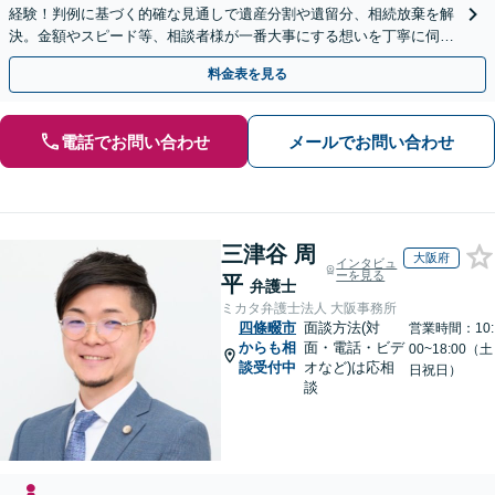
経験！判例に基づく的確な見通しで遺産分割や遺留分、相続放棄を解
決。金額やスピード等、相談者様が一番大事にする想いを丁寧に伺い
最善の解決策を提案【WEB面談可】
料金表を見る
電話でお問い合わせ
メールでお問い合わせ
三津谷 周
大阪府
インタビュ
ーを見る
平
弁護士
ミカタ弁護士法人 大阪事務所
四條畷市
面談方法(対
営業時間：10:
からも相
面・電話・ビデ
00~18:00（土
談受付中
オなど)は応相
日祝日）
談