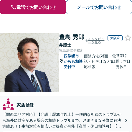
電話でお問い合わせ
メールでお問い合わせ
豊島 秀郎
大阪府
インタビュ
ーを見る
弁護士
豊島法律事務所
営業時
四條畷市
面談方法(対面・電
からも相談
話・ビデオなど)は
間：本日
受付中
応相談
定休日
家族信託
【関西エリア対応】【弁護士歴30年以上】一般的な相続のトラブルか
ら海外に財産がある場合の相続トラブルまで、さまざまな分野に解決
実績あり！生前対策も幅広いご提案が可能【夜間・休日相談可】【完