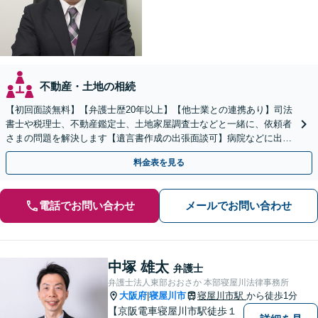
不動産・土地の相続
【初回面談無料】【弁護士歴20年以上】【他士業との連携あり】司法
書士や税理士、不動産鑑定士、土地家屋調査士などと一緒に、依頼者
さまの問題を解決します【遺言書作成の出張面談可】病院などに出張
します。適宜公証人も呼び、対応します【枚方市駅6分】
料金表を見る
電話でお問い合わせ
メールでお問い合わせ
中塚 雄太
弁護士
弁護士法人東部おおさか 本部寝屋川法律事務所
大阪府
寝屋川市
寝屋川市駅
から徒歩1分
|
【京阪電車寝屋川市駅徒歩１