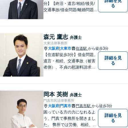
詳細を見
分】【終活・遺言/相続/後見/
る
交通事故/借金問題/離婚問題等
のご相談多数】【ご来所が難
しい場合は出張可能】ご依頼
者や関係者とのコミュニケー
ションを大切にして、さまざ
森元 鷹志
弁護士
まな問題の解決に向けてサポ
大東法律事務所
ートさせていただきます。
大阪府
大東市
住道駅
から徒歩3分
|
【住道駅徒歩3分】借金問題、
詳細を見
遺言・相続、交通事故（被害
る
者側）、不貞の慰謝料請求は
初回相談が無料。初めての方
でも安心して相談できるよう
に、丁寧な聞き取りとわかり
やすい説明を心がけておりま
岡本 英樹
弁護士
す。お気軽にご相談くださ
門真市民法律事務所
い。
大阪府
門真市
門真市駅
から徒歩3分
|
困っている方の力になれるよ
詳細を見
う、門真で事務所を開きまし
る
た。 弊所では労働、相続、離