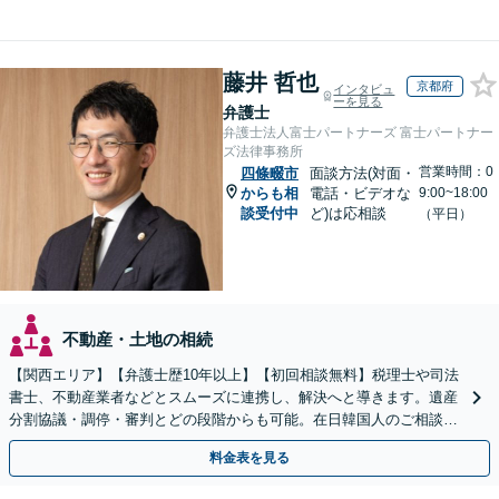
藤井 哲也
京都府
インタビュ
ーを見る
弁護士
弁護士法人富士パートナーズ 富士パートナー
ズ法律事務所
営業時間：0
四條畷市
面談方法(対面・
からも相
電話・ビデオな
9:00~18:00
談受付中
ど)は応相談
（平日）
不動産・土地の相続
【関西エリア】【弁護士歴10年以上】【初回相談無料】税理士や司法
書士、不動産業者などとスムーズに連携し、解決へと導きます。遺産
分割協議・調停・審判とどの段階からも可能。在日韓国人のご相談も
対応しております【休日・夜間相談可】
料金表を見る