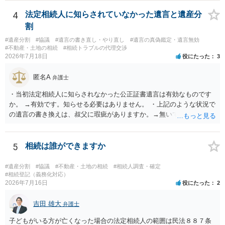
能と思われます。時間が思った以上にないので必要書類をてきぱきと
揃える必要があります。その点是非御注意ください。
4
法定相続人に知らされていなかった遺言と遺産分
割
#遺産分割
#協議
#遺言の書き直し・やり直し
#遺言の真偽鑑定・遺言無効
#不動産・土地の相続
#相続トラブルの代理交渉
2026年7月18日
役にたった
3
匿名A
弁護士
・当初法定相続人に知らされなかった公正証書遺言は有効なものです
か。 →有効です。知らせる必要はありません。 ・上記のような状況で
の遺言の書き換えは、叔父に瑕疵がありますか。→無いです。 ・分割
する場合の比率は、現状で、客観的に見てどの程度が妥当と考えられ
ますか。 →本人が自由に決められますので、どこが妥当とは言えない
です。客観的な基準もありません。 ・できれば穏やかに、分割を拒否
5
相続は誰ができますか
することはできますか。 →分割を拒否するということは、遺産はいら
ないということでしょうか。遺言で、受取を指定されててもいらない
#遺産分割
#協議
#不動産・土地の相続
#相続人調査・確定
と拒否することはできます。理由を説明する必要はありません。
#相続登記（義務化対応）
2026年7月16日
役にたった
2
吉田 雄大
弁護士
子どもがいる方が亡くなった場合の法定相続人の範囲は民法８８７条