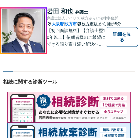
巻き込まれそうな方はお早め
にご相談ください。【労災事
岩田 和也
弁護士
故：9年前の事故でも数千万円
弁護士法人アイリス 枚方みらい法律事務所
の賠償を獲得】
大阪府
枚方市
枚方市駅
から徒歩5分
|
【初回面談無料】【弁護士歴1
詳細を見
0年以上】依頼者様のご希望に
る
できる限り寄り添い解決へと
導きます 【離婚問題】同事務
所の女性弁護士と連携して慰
謝料や財産分与などに対応。
夫婦カウンセラーの資格保有
【相続問題】セミナー講師や
相続に関する診断ツール
書籍執筆の経験あり【枚方市
駅5分】