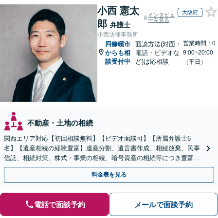
小西 憲太
大阪府
インタビュ
ーを見る
郎
弁護士
小西法律事務所
営業時間：0
四條畷市
面談方法(対面・
からも相
電話・ビデオな
9:00~20:00
談受付中
ど)は応相談
（平日）
不動産・土地の相続
関西エリア対応【初回相談無料】【ビデオ面談可】【所属弁護士6
名】【遺産相続の経験豊富】遺産分割、遺言書作成、相続放棄、民事
信託、相続対策、株式・事業の相続、暗号資産の相続等につき豊富な
対応実績。【バリアフリー】【完全個室対応】
料金表を見る
電話で面談予約
メールで面談予約