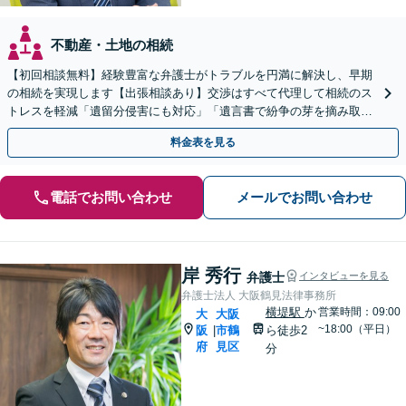
不動産・土地の相続
【初回相談無料】経験豊富な弁護士がトラブルを円満に解決し、早期
の相続を実現します【出張相談あり】交渉はすべて代理して相続のス
トレスを軽減「遺留分侵害にも対応」「遺言書で紛争の芽を摘み取
る」【完全個室制】【バリアフリー対応】【守口市駅1分】
料金表を見る
電話でお問い合わせ
メールでお問い合わせ
岸 秀行
弁護士
インタビューを見る
弁護士法人 大阪鶴見法律事務所
横堤駅
か
営業時間：09:00
大
大阪
~18:00（平日）
阪
市鶴
ら徒歩2
|
府
見区
分