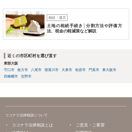
相続・遺言
土地の相続手続き│分割方法や評価方
法、税金の軽減策など解説
近くの市区町村を選び直す
東部大阪
守口市
枚方市
八尾市
寝屋川市
大東市
柏原市
門真市
東大阪市
四條畷市
交野市
ココナラ法律相談について
ココナラ法律相談とは
ご意見・ご要望