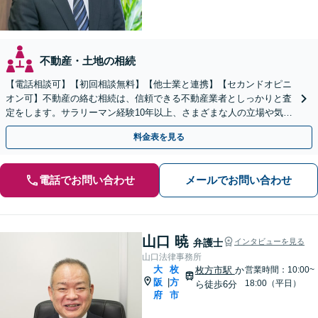
不動産・土地の相続
【電話相談可】【初回相談無料】【他士業と連携】【セカンドオピニ
オン可】不動産の絡む相続は、信頼できる不動産業者としっかりと査
定をします。サラリーマン経験10年以上、さまざまな人の立場や気持
ちが分かります。遺産分割や相続放棄もお任せください。
料金表を見る
電話でお問い合わせ
メールでお問い合わせ
山口 暁
弁護士
インタビューを見る
山口法律事務所
大
枚
枚方市駅
か
営業時間：10:00~
阪
方
|
18:00（平日）
ら徒歩6分
府
市