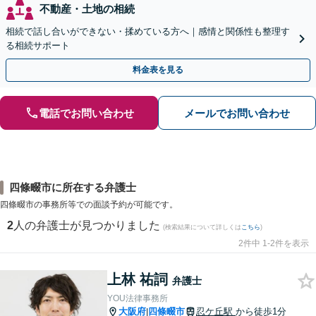
不動産・土地の相続
相続で話し合いができない・揉めている方へ｜感情と関係性も整理す
る相続サポート
料金表を見る
電話でお問い合わせ
メールでお問い合わせ
四條畷市に所在する弁護士
四條畷市の事務所等での面談予約が可能です。
2
人の弁護士が見つかりました
(検索結果について詳しくは
こちら
)
2件中 1-2件を表示
上林 祐詞
弁護士
YOU法律事務所
大阪府
四條畷市
忍ケ丘駅
から徒歩1分
|