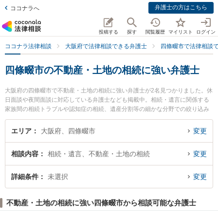
弁護士の方はこちら
ココナラへ
投稿する
探す
閲覧履歴
マイリスト
ログイン
ココナラ法律相談
大阪府で法律相談できる弁護士
四條畷市で法律相談
四條畷市の不動産・土地の相続に強い弁護士
大阪府の四條畷市で不動産・土地の相続に強い弁護士が2名見つかりました。休
日面談や夜間面談に対応している弁護士なども掲載中。相続・遺言に関係する
家族間の相続トラブルや認知症の相続、遺産分割等の細かな分野での絞り込み
検索もでき便利です。特にYOU法律事務所の上林 祐詞弁護士や四條畷法律事務
所の豊芦 弘弁護士のプロフィール情報や弁護士費用、強みなどが注目されてい
エリア
大阪府、四條畷市
変更
ます。『四條畷市で土日や夜間に発生した不動産・土地の相続のトラブルを今
すぐに弁護士に相談したい』『不動産・土地の相続のトラブル解決の実績豊富
相談内容
相続・遺言、不動産・土地の相続
変更
な近くの弁護士を検索したい』『初回相談無料で不動産・土地の相続を法律相
談できる四條畷市内の弁護士に相談予約したい』などでお困りの相談者さんに
おすすめです。
詳細条件
未選択
変更
不動産・土地の相続に強い四條畷市から相談可能な弁護士