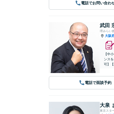
電話でお問い合わ
武田 
堺みらい
大阪
【中小
ンスを
可】【
電話で面談予約
大泉 
東京スタ