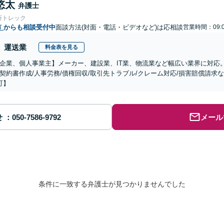
悠太
弁護士
所トレック
市
からも相談受付中
面談方法(対面・電話・ビデオなど)は応相談
営業時間：09:0
運送業
料金表を見る
企業、個人事業主】メーカー、建設業、IT業、物流業など幅広い業界に対応
契約書作成/人事労務/債権回収/取引先トラブル/クレーム対応/損害賠償請求
可】
せ
メール
条件に一致する弁護士が見つかりませんでした