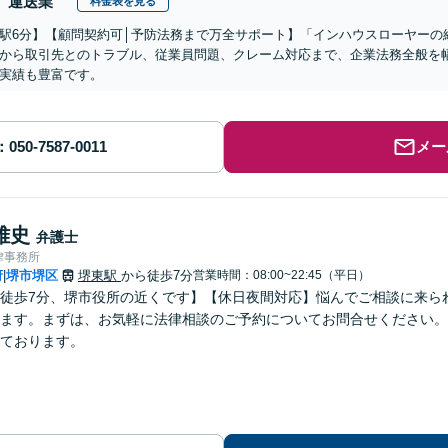
運送業
料金表を見る
駅6分】【顧問契約可│予防法務まで万全サポート】「インハウスローヤーの
から取引先とのトラブル、従業員問題、クレーム対応まで、企業法務全般を
実績も豊富です。
メー
雅史
弁護士
律事務所
府
堺市堺区
堺東駅
から徒歩7分
営業時間：08:00~22:45（平日）
|
徒歩7分、堺市役所の近くです】【休日夜間対応】悩んでご相談に来ら
ます。まずは、お気軽に法律相談のご予約についてお問合せください。
ております。