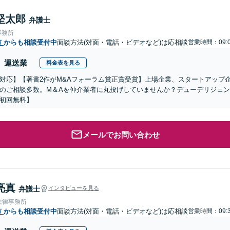
堅太郎
弁護士
事務所
市
からも相談受付中
面談方法(対面・電話・ビデオなど)は応相談
営業時間：09:0
運送業
料金表を見る
対応】【著書2作がM&Aフォーラム賞正賞受賞】上場企業、スタートアップ
のご相談多数。M＆Aを仲介業者に丸投げしていませんか？デューデリジェ
初回無料】
メールでお問い合わせ
亮真
弁護士
インタビューを見る
法律事務所
市
からも相談受付中
面談方法(対面・電話・ビデオなど)は応相談
営業時間：09:3