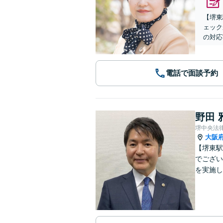
【堺東
ェック
の対応
電話で面談予約
野田 
堺中央法
大阪
【堺東駅
でござい
を実施し