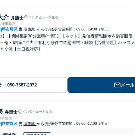
大介
弁護士
インタビューを見る
法律事務所
府
堺市堺区
堺東駅
から徒歩5分
営業時間：09:00~19:00（平日）
|
分】【初回相談30分無料(一部)】【ネット】発信者情報開示＆損害賠
不倫・離婚に注力／有利な条件での慰謝料・離婚【労働問題】ハラスメ
と交渉【土日祝対応】
せ
メール
美
弁護士
インタビューを見る
律事務所
府
堺市堺区
堺東駅
から徒歩6分
営業時間：09:00~17:00（平日）
|