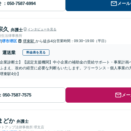
せ
メール
宗久
弁護士
インタビューを見る
創生法律事務所
府
堺市堺区
堺東駅
から徒歩4分
営業時間：09:30~19:00（平日）
|
運送業
料金表を見る
企業診断士】【認定支援機関】中小企業の補助金の受給サポ―ト・事業計画
ふまえ、攻めの経営に必要な判断もいたします。フリーランス・個人事業の
堺東駅4分】
メー
まどか
弁護士
ートアップ法律事務所 堺支店