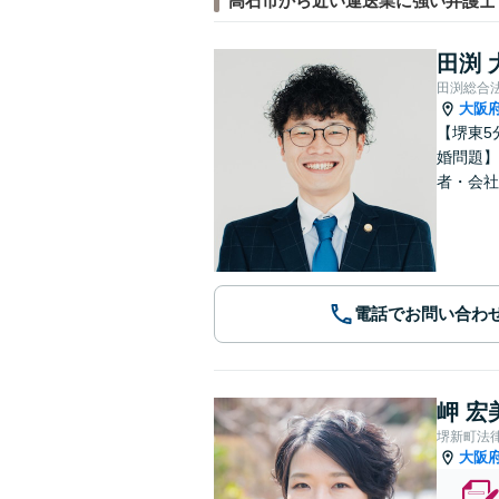
高石市から近い運送業に強い弁護士
田渕 
田渕総合
大阪
【堺東5
婚問題】
者・会社
電話でお問い合わ
岬 宏
堺新町法
大阪