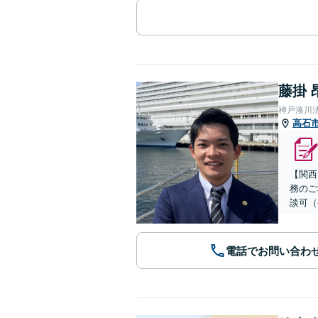
藤掛 
神戸湊川
高石
【関西
務のご
談可（
電話でお問い合わ