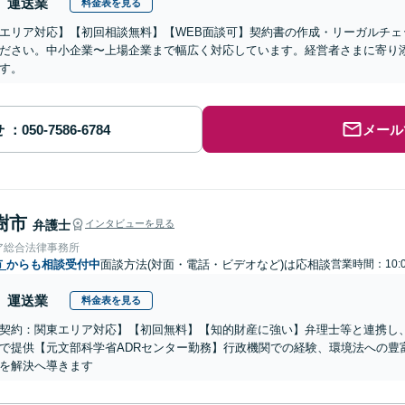
運送業
料金表を見る
エリア対応】【初回相談無料】【WEB面談可】契約書の作成・リーガルチェ
ださい。中小企業〜上場企業まで幅広く対応しています。経営者さまに寄り
す。
せ
メール
樹市
弁護士
インタビューを見る
ア総合法律事務所
市
からも相談受付中
面談方法(対面・電話・ビデオなど)は応相談
営業時間：10:0
運送業
料金表を見る
契約：関東エリア対応】【初回無料】【知的財産に強い】弁理士等と連携し
で提供【元文部科学省ADRセンター勤務】行政機関での経験、環境法への豊
を解決へ導きます