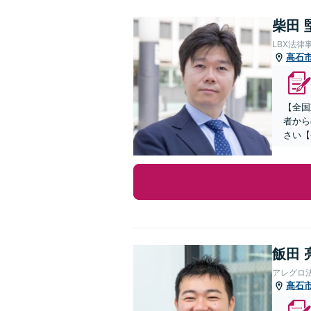
柴田 
LBX法律
高石
【全国
者から
さい【
飯田 
アレグロ
高石