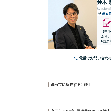
鈴木 
法律事務
高石
【中小
あり。
b面談
電話でお問い合わ
高石市に所在する弁護士