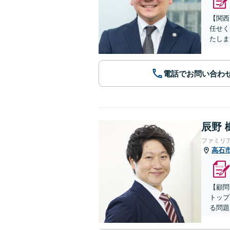
【関西
任せく
たしま
電話でお問い合わ
辰野 
ファミリ
高石
【顧問
トップ
る問題