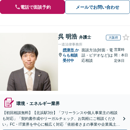
電話で面談予約
メールでお問い合わせ
呉 明浩
弁護士
大阪府
一道法律事務所
営業時
摂津市
か
面談方法(対面・電
らも相談
話・ビデオなど)は
間：本日
受付中
応相談
定休日
環境・エネルギー業界
【初回相談無料】【北浜駅3分】「フリーランスや個人事業主の相談
も対応」「契約書作成やリーガルチェック、お気軽にご相談くださ
い」FC・IT業界を中心に幅広く対応「依頼者さまの事業や企業風土を