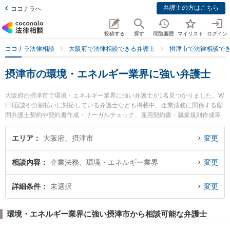
弁護士の方はこちら
ココナラへ
投稿する
探す
閲覧履歴
マイリスト
ログイン
ココナラ法律相談
大阪府で法律相談できる弁護士
摂津市で法律相談で
摂津市の環境・エネルギー業界に強い弁護士
大阪府の摂津市で環境・エネルギー業界に強い弁護士が1名見つかりました。W
EB面談や分割払いに対応している弁護士なども掲載中。企業法務に関係する顧
問弁護士契約や契約書作成・リーガルチェック、雇用契約書・就業規則作成等
の細かな分野での絞り込み検索もでき便利です。特に大阪北摂法律事務所の磯
野 真弁護士のプロフィール情報や弁護士費用、強みなどが注目されています。
エリア
大阪府、摂津市
変更
『摂津市で土日や夜間に発生した環境・エネルギー業界のトラブルを今すぐに
弁護士に相談したい』『環境・エネルギー業界のトラブル解決の実績豊富な近
相談内容
企業法務、環境・エネルギー業界
変更
くの弁護士を検索したい』『初回相談無料で環境・エネルギー業界を法律相談
できる摂津市内の弁護士に相談予約したい』などでお困りの相談者さんにおす
すめです。
詳細条件
未選択
変更
環境・エネルギー業界に強い摂津市から相談可能な弁護士