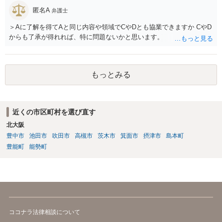
匿名A
弁護士
＞Aに了解を得てAと同じ内容や領域でCやDとも協業できますか CやD
からも了承が得れれば、特に問題ないかと思います。
もっとみる
近くの市区町村を選び直す
北大阪
豊中市
池田市
吹田市
高槻市
茨木市
箕面市
摂津市
島本町
豊能町
能勢町
ココナラ法律相談について