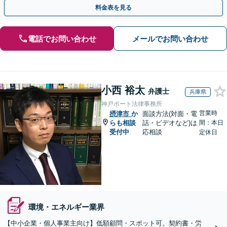
熟知し、最適な解決策をご提案」【休日・夜間相談可】
料金表を見る
電話でお問い合わせ
メールでお問い合わせ
小西 裕太
弁護士
兵庫県
神戸ポート法律事務所
営業時
摂津市
か
面談方法(対面・電
らも相談
話・ビデオなど)は
間：本日
受付中
応相談
定休日
環境・エネルギー業界
【中小企業・個人事業主向け】低額顧問・スポット可。契約書・労