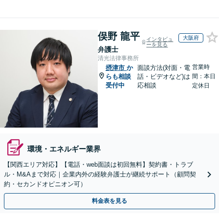
俣野 龍平
大阪府
インタビュ
ーを見る
弁護士
清光法律事務所
営業時
摂津市
か
面談方法(対面・電
らも相談
話・ビデオなど)は
間：本日
受付中
応相談
定休日
環境・エネルギー業界
【関西エリア対応】【電話・web面談は初回無料】契約書・トラブ
ル・M&Aまで対応｜企業内外の経験弁護士が継続サポート（顧問契
約・セカンドオピニオン可）
料金表を見る