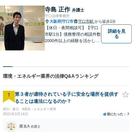
し、依頼者様のお話に耳を傾
け、少しでもお気持ちが和ら
寺島 正作
弁護士
ぐよう心がけております。
守口法律事務所
大阪府
守口市
守口市駅
から徒歩1分
|
【休日・夜間相談可】【守口
詳細を見
市駅1分】債務整理の相談件数
る
2000件以上の経験を活かし、
依頼者様の法律問題を徹底的
にバックアップいたします。
どなたでも相談しやすく、依
頼者様が不安を抱かないよう
に、わかりやすく的確なアド
環境・エネルギー業界の法律Q&Aランキング
バイスを心がけております。
1
第３者が虐待されている子に安全な場所を提供す
ることは違法になるのか？
#DV・暴力
#環境・エネルギー業界
2021年3月14日
役にたった
7
匿名A
弁護士