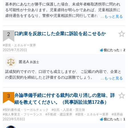
基本的にあなたが勝手に保護した場合、未成年者略取誘拐罪に問われ
る可能性が十分あります。児童虐待が明らかであれば、児童相談所に
虐待通告をするなり、警察や児童相談所に同行して連れていくなり、
公的機関が主導する形での解決が望まれます。 ご本人が警察や児童相
談所の関与を望んでいないケースでは難しい判断にはなるとは思いま
すが、少なくともあなたが保護者の承諾を得ずに勝手に保護すること
2
口約束を反故にした企業に訴訟を起こせるか
は避けた方が良いかと存じます。警察は親からの虐待があると分かっ
た場合であっても、必ずしもあなたに味方するわけではないかと存じ
#環境・エネルギー業界
ます。児童相談所に通告すべきであったと窘められる程度であればよ
2025年7月20日
役にたった
2
いですが、交際されているということであればたとえばわいせつ目的
で自らの支配下に置きたかったのではないかと疑われる可能性さえあ
匿名A
弁護士
ります。
諾成契約ですので、口頭でも成立しますが、 ご記載の内容で、企業と
の委託契約を締結したと評価するのは困難でしょう。
3
弁論準備手続に付する裁判の取り消しの意味、詳
細を教えてください。（民事訴訟法第172条）
#契約書作成・リーガルチェック
#住民・入居者・買主側
#個人事業主・フリーランス
#不動産・建設業界
#環境・エネルギー業界
#境界線
2023年5月8日
役にたった
1