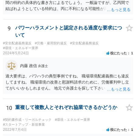
間の特約の具体的な書き方によるでしょう。 一般論ですが、乙丙間で
結ばれようとしている特約は、丙に不利になる可能性が高いです。
9
パワーハラスメントと認定される過度な要求につ
いて
#安全配慮義務違反
#労働・雇用契約違反
#安全配慮義務違反
#環境・エネルギー業界
2024年5月24日
役にたった
1
内藤 政信
弁護士
過大要求は、パワハラの典型事例ですね。 職場環境配慮義務にも違反
してますね。 職場環境の改善と慰謝料請求のために、労働審判申し立
てがいいかもしれません。 地元で弁護士を探して下さい。
10
重複して複数人とそれぞれ協業できるかどうか
#契約書作成・リーガルチェック
#環境・エネルギー業界
#スタートアップ・新規事業
2022年7月4日
役にたった
1