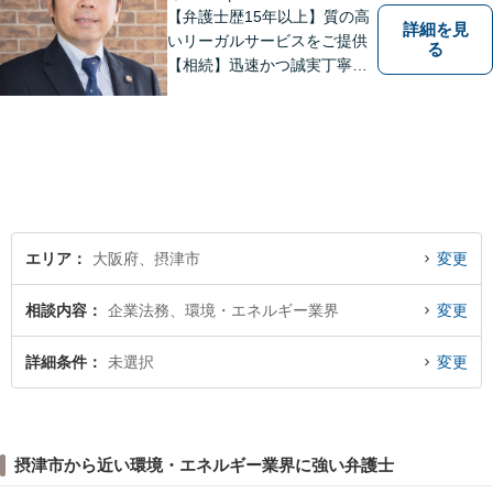
【弁護士歴15年以上】質の高
詳細を見
いリーガルサービスをご提供
る
【相続】迅速かつ誠実丁寧な
対応で複雑な遺産分割もスム
ーズに解決【企業法務】業界
業種問わず対応可能！契約書
作成／企業間トラブル／問題
社員の対応など。顧問契約も
可【オンライン面談】【千里
丘駅5分】
エリア
大阪府、摂津市
変更
相談内容
企業法務、環境・エネルギー業界
変更
詳細条件
未選択
変更
摂津市から近い環境・エネルギー業界に強い弁護士