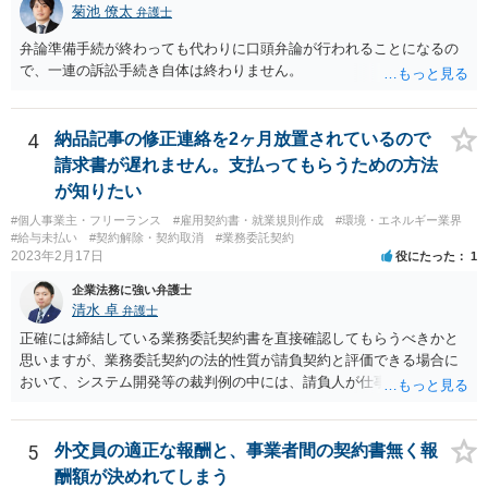
菊池 僚太
弁護士
弁論準備手続が終わっても代わりに口頭弁論が行われることになるの
で、一連の訴訟手続き自体は終わりません。
4
納品記事の修正連絡を2ヶ月放置されているので
請求書が遅れません。支払ってもらうための方法
が知りたい
#個人事業主・フリーランス
#雇用契約書・就業規則作成
#環境・エネルギー業界
#給与未払い
#契約解除・契約取消
#業務委託契約
2023年2月17日
役にたった
1
企業法務に強い弁護士
清水 卓
弁護士
正確には締結している業務委託契約書を直接確認してもらうべきかと
思いますが、業務委託契約の法的性質が請負契約と評価できる場合に
おいて、システム開発等の裁判例の中には、請負人が仕事を完成させ
たか否かについて，仕事が当初の請負契約で予定していた最後の工程
まで終えているか否かを基準として判断すべきであるという見解を示
しているものがあります。 このような見解を踏まえ、あなたのケー
5
外交員の適正な報酬と、事業者間の契約書無く報
スでも、予定していた最後の工程まで終えており、仕事は完成してい
酬額が決めれてしまう