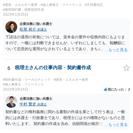
る等と主張して行くことが考えられます。 もっとも、相手方はこの
#環境・エネルギー業界
#個人事業主・フリーランス
#不祥事対応
ような見解は本件にはあてはまらない等を理由に、仕事の完成を認め
#雇用契約書・就業規則作成
ないことが想定されます。 そのような場合には、裁判所に民事調停
2023年1月25日
を申し立てる、民事訴訟を提起する等の方法を検討する必要があるか
企業法務に強い弁護士
もしれません。 いずれにしても、一度、業務委託契約書や納品した
松尾 裕介
弁護士
記事等の証拠を持参の上、お住まいの地域の弁護士に直接相談してみ
てはいかがでしょうか。
下請法の適用の有無については、資本金の要件や役務内容にもよりま
すので、一概には判断できませんが、いずれにしましても、報酬額に
ついて恣意的な運用がなされているようであり、きちんとした契約書
を締結するべきであると考えられます。報酬額については、下請法の
適用がある場合には、著しく低い下請代金を不当に定めることは禁止
されますが、そうでない場合には、基本的には、双方の合意に基づく
6
税理士さんの仕事内容・契約書作成
ことになります。 恣意的な運用による報酬の減額分については、当
初の合意に基づき報酬額の支払いが認められる余地があると考えられ
#契約書作成・リーガルチェック
#環境・エネルギー業界
ます。
#個人事業主・フリーランス
2022年3月24日
役にたった
2
企業法務に強い弁護士
中村 繁史
弁護士
契約書などの権利義務に関わる書類の作成を業として行う者は、一般
的には弁護士・行政書士であり、税理士にはその権限がないものと思
料いたします。 契約書の作成を含め、信頼関係が維持できないのであ
れば、解約をして他の弁護士等に依頼されるのがよいと考えます。