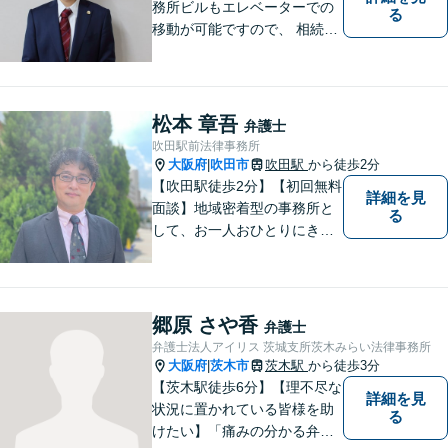
務所ビルもエレベーターでの
る
移動が可能ですので、 相続の
ご相談にご家族で来られる方
やご高齢の方にも安心してご
利用いただけます。ご希望が
あれば出張相談にも応じてお
松本 章吾
弁護士
りますのでお気軽にご相談く
吹田駅前法律事務所
ださい。
大阪府
吹田市
吹田駅
から徒歩2分
|
【吹田駅徒歩2分】【初回無料
詳細を見
面談】地域密着型の事務所と
る
して、お一人おひとりにきめ
細やかなリーガルサービスを
ご提供します。離婚・相続・
刑事事件など、幅広いお困り
ごとに対応！まずは無料相談
郷原 さや香
弁護士
にお越しください。【完全個
弁護士法人アイリス 茨城支所茨木みらい法律事務所
室対応】
大阪府
茨木市
茨木駅
から徒歩3分
|
【茨木駅徒歩6分】【理不尽な
詳細を見
状況に置かれている皆様を助
る
けたい】「痛みの分かる弁護