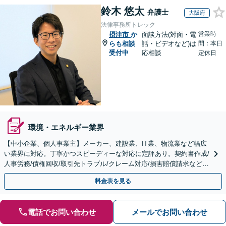
鈴木 悠太
弁護士
大阪府
法律事務所トレック
営業時
摂津市
か
面談方法(対面・電
らも相談
話・ビデオなど)は
間：本日
受付中
応相談
定休日
環境・エネルギー業界
【中小企業、個人事業主】メーカー、建設業、IT業、物流業など幅広
い業界に対応。丁寧かつスピーディーな対応に定評あり。契約書作成/
人事労務/債権回収/取引先トラブル/クレーム対応/損害賠償請求など。
【顧問／スポット対応可】【Web面談可】
料金表を見る
電話でお問い合わせ
メールでお問い合わせ