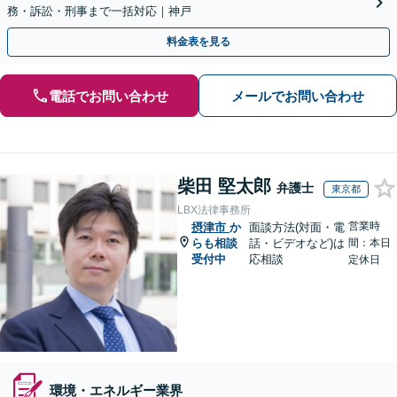
務・訴訟・刑事まで一括対応｜神戸
料金表を見る
電話でお問い合わせ
メールでお問い合わせ
柴田 堅太郎
弁護士
東京都
LBX法律事務所
営業時
摂津市
か
面談方法(対面・電
らも相談
話・ビデオなど)は
間：本日
受付中
応相談
定休日
環境・エネルギー業界