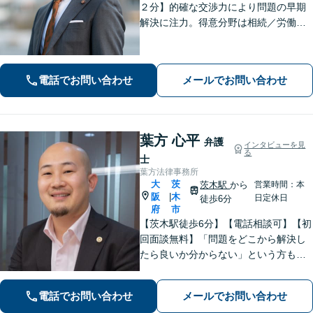
２分】的確な交渉力により問題の早期
解決に注力。得意分野は相続／労働／
不倫慰謝料／刑事事件。解決までの過
程にもこだわり、ご意向を汲んだ満足
度の高い解決を目指します。まずはお
電話でお問い合わせ
メールでお問い合わせ
気軽にお電話下さい。
葉方 心平
弁護
インタビューを見
る
士
葉方法律事務所
大
茨
茨木駅
から
営業時間：本
阪
木
|
日定休日
徒歩6分
府
市
【茨木駅徒歩6分】【電話相談可】【初
回面談無料】「問題をどこから解決し
たら良いか分からない」という方も、
お気軽にご相談ください！離婚・相
続・交通事故など、「不利」「厳し
電話でお問い合わせ
メールでお問い合わせ
い」と思われる内容にも幅広く対応し