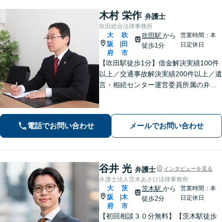
木村 栄作
弁護士
吹田総合法律事務所
大
吹
吹田駅
から
営業時間：本
阪
田
|
日定休日
徒歩1分
府
市
【吹田駅徒歩1分】借金解決実績100件
以上／交通事故解決実績200件以上／遺
言・相続センター運営委員所属の弁護
士です。【弁護士歴10年以上】精神的
な負担や面倒な手続き、交渉はお任せ
ください。きめ細やかで丁寧な対応が
電話でお問い合わせ
メールでお問い合わせ
モットーです。
谷井 光
弁護士
インタビューを見る
弁護士法人茨木あさひ法律事務所
大
茨
茨木駅
から
営業時間：本
阪
木
|
日定休日
徒歩2分
府
市
【初回相談３０分無料】【茨木駅徒歩