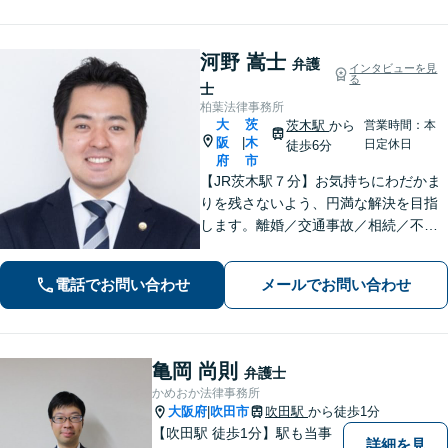
ます【朝8:30から営業】
河野 嵩士
弁護
インタビューを見
る
士
柏葉法律事務所
大
茨
茨木駅
から
営業時間：本
阪
木
|
日定休日
徒歩6分
府
市
【JR茨木駅７分】お気持ちにわだかま
りを残さないよう、円満な解決を目指
します。離婚／交通事故／相続／不動
産といった民事事件、わいせつや窃盗
などの刑事事件にも幅広く対応。紛争
電話でお問い合わせ
メールでお問い合わせ
化してしてしまった問題も、より良い
着地点を探り、交渉を重ねます【初回
相談無料】
亀岡 尚則
弁護士
かめおか法律事務所
大阪府
吹田市
吹田駅
から徒歩1分
|
【吹田駅 徒歩1分】駅も当事
詳細を見