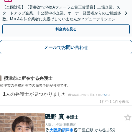
【全国対応】【著書2作がM&Aフォーラム賞正賞受賞】上場企業、ス
タートアップ企業、非公開中小企業、オーナー経営者からのご相談多
数。M＆Aを仲介業者に丸投げしていませんか？デューデリジェンス
や契約書作成・交渉はお任せください【初回無料】
料金表を見る
メールでお問い合わせ
摂津市に所在する弁護士
摂津市の事務所等での面談予約が可能です。
1
人の弁護士が見つかりました
(検索結果について詳しくは
こちら
)
1件中 1-1件を表示
磯野 真
弁護士
大阪北摂法律事務所
大阪府
摂津市
千里丘駅
から徒歩5分
|