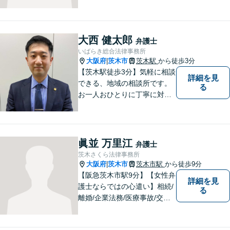
士」をモットーに、あらゆる
お困りごとの解決を図りま
す。離婚／労働／交通事故な
ど、お困りごとはお気軽にご
大西 健太郎
弁護士
相談くださいませ。
いばらき総合法律事務所
大阪府
茨木市
茨木駅
から徒歩3分
|
【茨木駅徒歩3分】気軽に相談
詳細を見
できる、地域の相談所です。
る
お一人おひとりに丁寧に対応
し、納得のいく解決へと導き
ます。離婚・交通事故・遺産
相続など、幅広く対応可能◎
お困りごとがあれば、すぐに
眞並 万里江
弁護士
ご相談を！
茨木さくら法律事務所
大阪府
茨木市
茨木市駅
から徒歩9分
|
【阪急茨木市駅9分】【女性弁
詳細を見
護士ならではの心遣い】相続/
る
離婚/企業法務/医療事故/交通
事故/借金問題など幅広く対応
可能。プライバシーを厳守