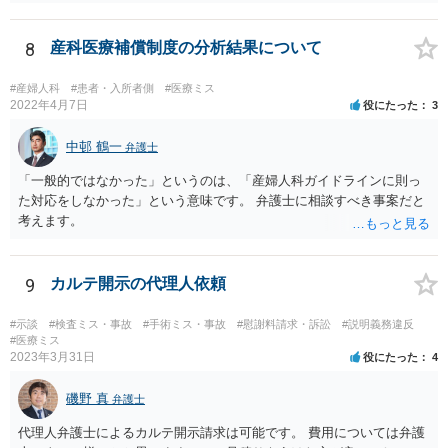
された誤飲事故に関する資料、搬送先の病院の医療記録、救急搬送さ
れているのであれば消防の記録等を調査してみなければ、裁判で勝て
る可能性があるかどうかまでは判断できません。これはどの介護事
8
産科医療補償制度の分析結果について
故・医療事故でも同様です。 一度弁護士にご相談の上、まずは調査
事件として依頼された方が良いと思います。
#産婦人科
#患者・入所者側
#医療ミス
2022年4月7日
役にたった
3
中邨 鶴一
弁護士
「一般的ではなかった」というのは、「産婦人科ガイドラインに則っ
た対応をしなかった」という意味です。 弁護士に相談すべき事案だと
考えます。
9
カルテ開示の代理人依頼
#示談
#検査ミス・事故
#手術ミス・事故
#慰謝料請求・訴訟
#説明義務違反
#医療ミス
2023年3月31日
役にたった
4
磯野 真
弁護士
代理人弁護士によるカルテ開示請求は可能です。 費用については弁護