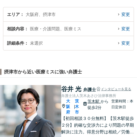
可【オンライン面談】【千里
丘駅5分】
エリア
大阪府、摂津市
変更
相談内容
医療・介護問題、医療ミス
変更
詳細条件
未選択
変更
摂津市から近い医療ミスに強い弁護士
谷井 光
弁護士
インタビューを見る
弁護士法人茨木あさひ法律事務所
大
茨
茨木駅
から
営業時間：本
阪
木
|
日定休日
徒歩2分
府
市
【初回相談３０分無料】【茨木駅徒歩
２分】的確な交渉力により問題の早期
解決に注力。得意分野は相続／労働／