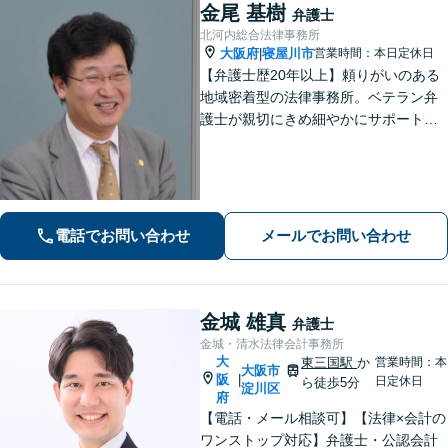
金尾 基樹
弁護士
北河内総合法律事務所
大阪府
寝屋川市
営業時間：本日定休日
|
【弁護士歴20年以上】頼りがいのある
地域密着型の法律事務所。ベテラン弁
護士が親切にきめ細やかにサポートし
ます。不動産・建築トラブル／借金問
題／相続など身近な法律トラブルはお
気軽にご相談ください。【初回相談無
料（一部除く）】【夜間・休日の相談
可能】
電話でお問い合わせ
メールでお問い合わせ
金城 雄真
弁護士
金城・清水法律会計事務所
大
東三国駅
か
営業時間：本
大阪市
阪
|
日定休日
ら徒歩5分
淀川区
府
【電話・メール相談可】【法律×会計の
ワンストップ対応】弁護士・公認会計