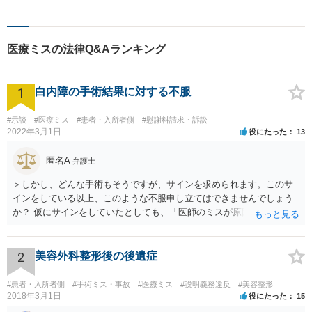
す。 主張をぶつけ合うだけで
なく、事実と法律をもとに根
本的な解決を導くことが弁護
医療ミスの法律Q&Aランキング
士の役割だと考えています。
1
白内障の手術結果に対する不服
#示談
#医療ミス
#患者・入所者側
#慰謝料請求・訴訟
2022年3月1日
役にたった
13
匿名A
弁護士
＞しかし、どんな手術もそうですが、サインを求められます。このサ
インをしている以上、このような不服申し立てはできませんでしょう
か？ 仮にサインをしていたとしても、「医師のミスが原因で老眼がひ
どくなったといえるような場合」や「白内障の手術の合併症として老
眼が悪化することがあるにもかかわらず、全く説明されなかったよう
な場合」には、請求することは可能です。
2
美容外科整形後の後遺症
#患者・入所者側
#手術ミス・事故
#医療ミス
#説明義務違反
#美容整形
2018年3月1日
役にたった
15