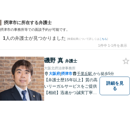
摂津市に所在する弁護士
摂津市の事務所等での面談予約が可能です。
1
人の弁護士が見つかりました
(検索結果について詳しくは
こちら
)
1件中 1-1件を表示
磯野 真
弁護士
大阪北摂法律事務所
大阪府
摂津市
千里丘駅
から徒歩5分
|
【弁護士歴15年以上】質の高
詳細を見
いリーガルサービスをご提供
る
【相続】迅速かつ誠実丁寧な
対応で複雑な遺産分割もスム
ーズに解決【企業法務】業界
業種問わず対応可能！契約書
作成／企業間トラブル／問題
社員の対応など。顧問契約も