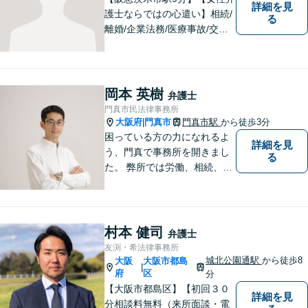
詳細を見
護士ならではの心遣い】相続/
る
離婚/企業法務/医療事故/交通
事故/借金問題など幅広く対応
可能。プライバシーを厳守
し、依頼者様のお話に耳を傾
け、少しでもお気持ちが和ら
岡本 英樹
弁護士
ぐよう心がけております。
門真市民法律事務所
大阪府
門真市
門真市駅
から徒歩3分
|
困っている方の力になれるよ
詳細を見
う、門真で事務所を開きまし
る
た。 弊所では労働、相続、離
婚、交通事故、不動産、破
産、中小企業法務その他様々
な法律相談を承っておりま
す。
村本 健司
弁護士
友渕・希法律事務所
城北公園通駅
から徒歩8
大阪
大阪市都島
|
府
区
分
【大阪市都島区】【初回３０
詳細を見
分相談料無料（来所面談・電