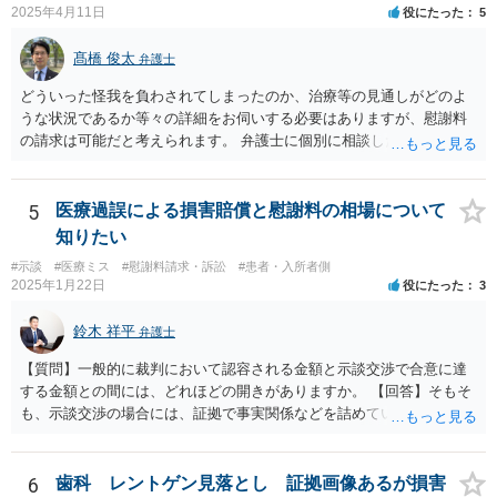
2025年4月11日
役にたった
5
髙橋 俊太
弁護士
どういった怪我を負わされてしまったのか、治療等の見通しがどのよ
うな状況であるか等々の詳細をお伺いする必要はありますが、慰謝料
の請求は可能だと考えられます。 弁護士に個別に相談した方がよいケ
ースであると思いますので、最寄りの弁護士やココナラで弁護士を探
してみるとよいでしょう。
5
医療過誤による損害賠償と慰謝料の相場について
知りたい
#示談
#医療ミス
#慰謝料請求・訴訟
#患者・入所者側
2025年1月22日
役にたった
3
鈴木 祥平
弁護士
【質問】一般的に裁判において認容される金額と示談交渉で合意に達
する金額との間には、どれほどの開きがありますか。 【回答】そもそ
も、示談交渉の場合には、証拠で事実関係などを詰めていないことが
あることから、一概には言えませんが、裁判で認められる６割～７割
程度にはなると思います。
6
歯科 レントゲン見落とし 証拠画像あるが損害