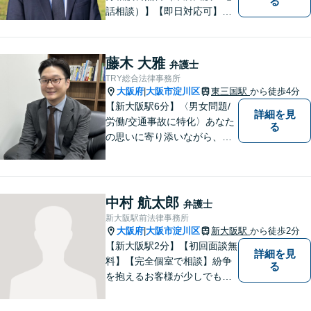
る
話相談）】【即日対応可】
【都島駅・城北公園通駅】
【高倉町三丁目バス停徒歩１
分】【当日・夜間・休日相談
藤木 大雅
弁護士
可】刑事事件/相続問題/離婚問
TRY総合法律事務所
題など経験と知識をもとに、
大阪府
大阪市淀川区
東三国駅
から徒歩4分
|
依頼者様の不安を解消し、問
【新大阪駅6分】〈男女問題/
詳細を見
題解決へ導きます
労働/交通事故に特化〉あなた
る
の思いに寄り添いながら、明
るい未来を全力でサポートし
ます！ 一人一人の状況や思い
に丁寧に向き合い、将来を見
据えた解決を目指します。
中村 航太郎
弁護士
【メール・電話面談可】【東
新大阪駅前法律事務所
三国駅4分】
大阪府
大阪市淀川区
新大阪駅
から徒歩2分
|
【新大阪駅2分】【初回面談無
詳細を見
料】【完全個室で相談】紛争
る
を抱えるお客様が少しでも早
く安心できるよう、丁寧かつ
迅速な対応を心がけていま