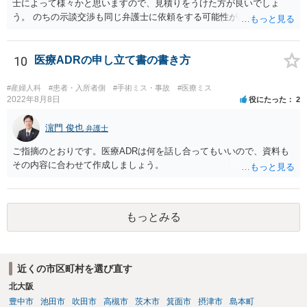
士によって様々かと思いますので、見積りをうけた方が良いでしょ
う。 のちの示談交渉も同じ弁護士に依頼をする可能性がある場合に
は、それが必要になった場合の費用のことも含めて、予め相談してお
いたほうが良いと思われます。
10
医療ADRの申し立て書の書き方
#産婦人科
#患者・入所者側
#手術ミス・事故
#医療ミス
2022年8月8日
役にたった
2
濵門 俊也
弁護士
ご指摘のとおりです。医療ADRは何を話し合ってもいいので、資料も
その内容に合わせて作成しましょう。
もっとみる
近くの市区町村を選び直す
北大阪
豊中市
池田市
吹田市
高槻市
茨木市
箕面市
摂津市
島本町