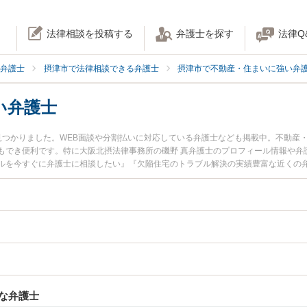
法律相談を投稿する
弁護士を探す
法律Q
弁護士
摂津市で法律相談できる弁護士
摂津市で不動産・住まいに強い弁
い弁護士
見つかりました。WEB面談や分割払いに対応している弁護士なども掲載中。不動産
もでき便利です。特に大阪北摂法律事務所の磯野 真弁護士のプロフィール情報や弁
ルを今すぐに弁護士に相談したい』『欠陥住宅のトラブル解決の実績豊富な近くの
したい』などでお困りの相談者さんにおすすめです。
な弁護士