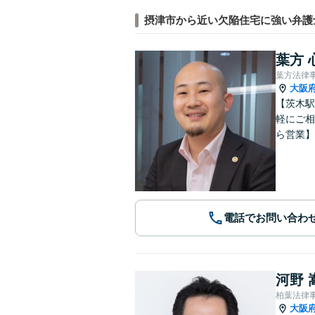
摂津市から近い欠陥住宅に強い弁護
葉方 
葉方法律
大阪
【茨木駅
軽にご相
ら営業】
電話でお問い合わ
河野 
柏葉法律
大阪