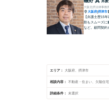
磯野 真
弁護
大阪北摂法律事務
大阪府
摂津市
|
【弁護士歴15
割もスムーズに
など。顧問契約
エリア
大阪府、摂津市
相談内容
不動産・住まい、欠陥住宅
詳細条件
未選択