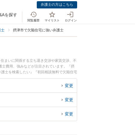
弁護士の方はこちら
&Aを探す
閲覧履歴
マイリスト
ログイン
護士
摂津市で欠陥住宅に強い弁護士
・住まいに関係する立ち退き交渉や家賃交渉、不
護士費用、強みなどが注目されています。『摂
弁護士を検索したい』『初回相談無料で欠陥住宅
変更
変更
変更