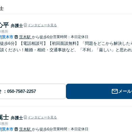
士
心平
弁護士
インタビューを見る
事務所
府
茨木市
茨木駅
から徒歩6分
営業時間：本日定休日
|
徒歩6分】【電話相談可】【初回面談無料】「問題をどこから解決した
談ください！離婚・相続・交通事故など、「不利」「厳しい」と思われる
せ
メール
嵩士
弁護士
インタビューを見る
事務所
府
茨木市
茨木駅
から徒歩6分
営業時間：本日定休日
|