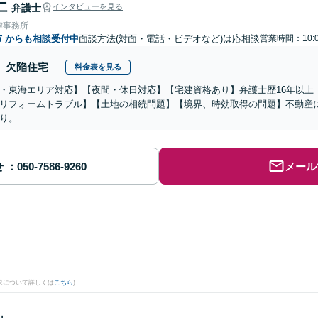
仁
弁護士
インタビューを見る
律事務所
市
からも相談受付中
面談方法(対面・電話・ビデオなど)は応相談
営業時間：10:0
欠陥住宅
料金表を見る
・東海エリア対応】【夜間・休日対応】【宅建資格あり】弁護士歴16年以上
リフォームトラブル】【土地の相続問題】【境界、時効取得の問題】不動産
り。
せ
メール
果について詳しくは
こちら
)