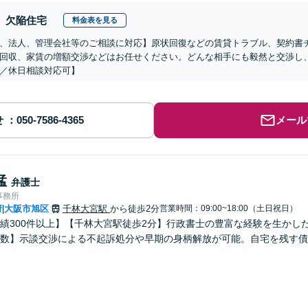
欠陥住宅
料金表を見る
、法人、管理会社等のご相談に対応】原状回復などの賃貸トラブル、契約書
回収、家賃の増額交渉などはお任せください。どんな相手にも毅然と交渉し
／休日相談対応可】
せ
メール
猛
弁護士
事務所
府
大阪市旭区
千林大宮駅
から徒歩2分
営業時間：09:00~18:00（土日祝日）
|
績300件以上】【千林大宮駅徒歩2分】行政書士の豊富な経験を生かし
数】示談交渉による不起訴処分や早期の身柄解放が可能。自宅を残す債