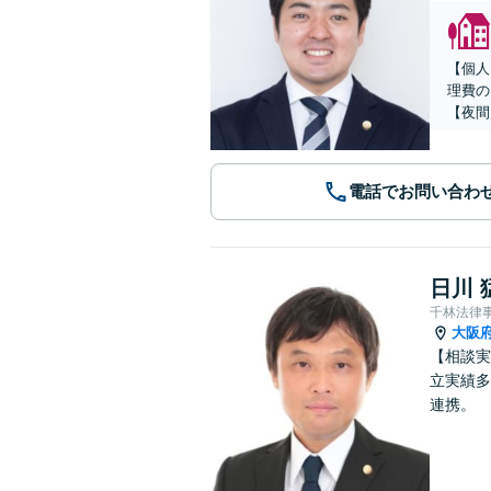
【個人
理費の
【夜間
電話でお問い合わ
日川 
千林法律
大阪
【相談実
立実績多
連携。