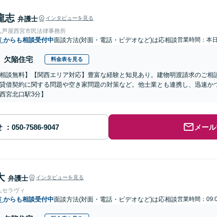
龍志
弁護士
インタビューを見る
人芦屋西宮市民法律事務所
市
からも相談受付中
面談方法(対面・電話・ビデオなど)は応相談
営業時間：本
欠陥住宅
料金表を見る
相談無料】【関西エリア対応】豊富な経験と知見あり。建物明渡請求のご相
貸借契約に関する問題や空き家問題の対策など。他士業とも連携し、迅速か
西宮北口駅3分】
せ
メール
大
弁護士
インタビューを見る
人セラヴィ
市
からも相談受付中
面談方法(対面・電話・ビデオなど)は応相談
営業時間：09: