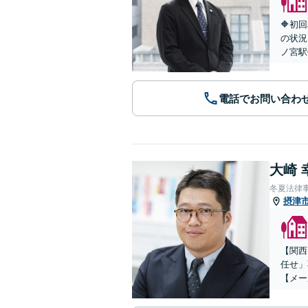
🔶初
の状況
ノ宮駅
電話でお問い合わ
大崎 
冬夏法律
摂津
【関西
任せ」
【メー