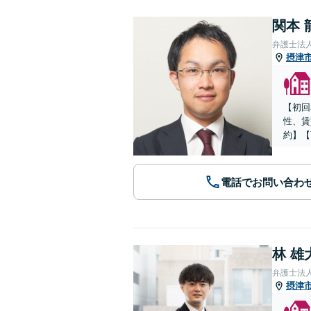
関本 
弁護士法
摂津
【初回
性、賃
約】【
電話でお問い合わ
林 雄
弁護士法
摂津