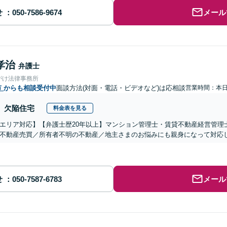
せ
メール
孝治
弁護士
がけ法律事務所
市
からも相談受付中
面談方法(対面・電話・ビデオなど)は応相談
営業時間：本
欠陥住宅
料金表を見る
エリア対応】【弁護士歴20年以上】マンション管理士・賃貸不動産経営管理
不動産売買／所有者不明の不動産／地主さまのお悩みにも親身になって対応
せ
メール