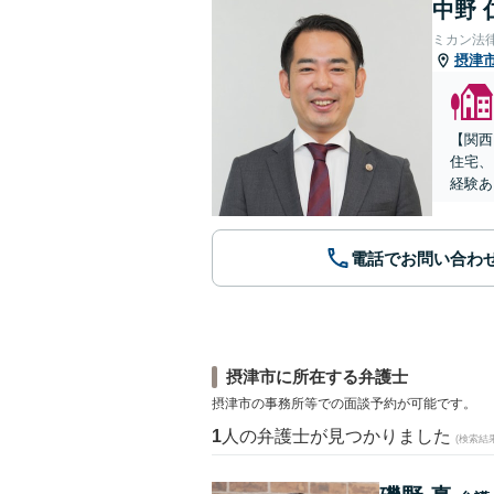
中野 
ミカン法
摂津
【関西
住宅、
経験あ
電話でお問い合わ
摂津市に所在する弁護士
摂津市の事務所等での面談予約が可能です。
1
人の弁護士が見つかりました
(検索結