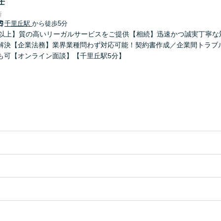
士
所
千里丘駅
から徒歩5分
年以上】質の高いリーガルサービスをご提供【相続】迅速かつ誠実丁寧な
解決【企業法務】業界業種問わず対応可能！契約書作成／企業間トラブ
も可【オンライン面談】【千里丘駅5分】