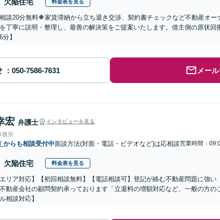
欠陥住宅
料金表を見る
回相談20分無料🔶家賃滞納から立ち退き交渉、契約書チェックなど不動産オ
を丁寧に説明・整理し、最善の解決策をご提案いたします。借主側の原状回
6分】
せ
メール
幸宏
弁護士
インタビューを見る
事務所
市
からも相談受付中
面談方法(対面・電話・ビデオなど)は応相談
営業時間：09:
欠陥住宅
料金表を見る
エリア対応】【初回相談無料】【電話相談可】登記が絡む不動産問題に強い
不動産会社の顧問契約承っております「立退料の増額対応など、一般の方の
ル相談対応】